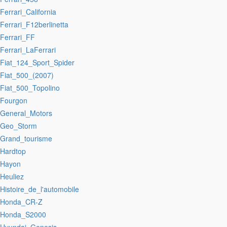
:Ferrari_California
:Ferrari_F12berlinetta
:Ferrari_FF
:Ferrari_LaFerrari
:Fiat_124_Sport_Spider
:Fiat_500_(2007)
:Fiat_500_Topolino
:Fourgon
:General_Motors
:Geo_Storm
:Grand_tourisme
:Hardtop
:Hayon
:Heuliez
:Histoire_de_l'automobile
:Honda_CR-Z
:Honda_S2000