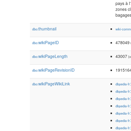
pays à l
zones cl
bagages
thumbnail
dbo:
wiki-comm
wikiPageID
478049
dbo:
(
wikiPageLength
43007
dbo:
(x
wikiPageRevisionID
191516
dbo:
wikiPageWikiLink
dbo:
dbpedia-fr
dbpedia-fr
dbpedia-fr
dbpedia-fr
dbpedia-fr
dbpedia-fr
dbpedia-fr