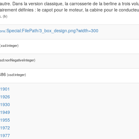
'autre. Dans la version classique, la carrosserie de la berline a trois volu
airement définies : le capot pour le moteur, la cabine pour le conducteu
.
(fr)
:Special:FilePath/3_box_design.png?width=300
ons
xsd:integer)
sd:nonNegativeInteger)
486
(xsd:integer)
:1901
:1926
:1930
:1949
:1955
:1972
:1977