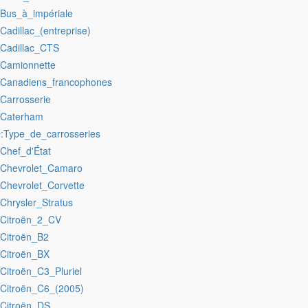
:Bus_à_impériale
:Cadillac_(entreprise)
:Cadillac_CTS
:Camionnette
:Canadiens_francophones
:Carrosserie
:Caterham
:Type_de_carrosseries
r
:Chef_d'État
:Chevrolet_Camaro
:Chevrolet_Corvette
:Chrysler_Stratus
:Citroën_2_CV
:Citroën_B2
:Citroën_BX
:Citroën_C3_Pluriel
:Citroën_C6_(2005)
:Citroën_DS