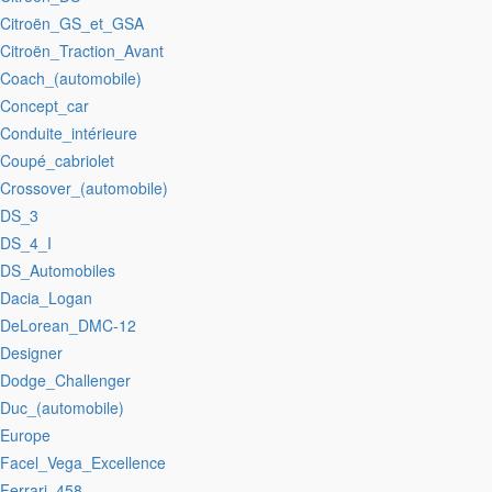
:Citroën_GS_et_GSA
:Citroën_Traction_Avant
:Coach_(automobile)
:Concept_car
:Conduite_intérieure
:Coupé_cabriolet
:Crossover_(automobile)
:DS_3
:DS_4_I
:DS_Automobiles
:Dacia_Logan
:DeLorean_DMC-12
:Designer
:Dodge_Challenger
:Duc_(automobile)
:Europe
:Facel_Vega_Excellence
:Ferrari_458