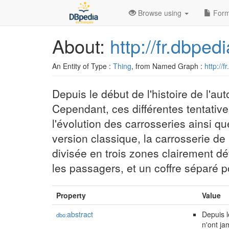
Browse using
Form
About:
http://fr.dbpe
An Entity of Type :
Thing
, from Named Graph :
http://f
Depuis le début de l'histoire de l'a
Cependant, ces différentes tentative
l'évolution des carrosseries ainsi q
version classique, la carrosserie de l
divisée en trois zones clairement déf
les passagers, et un coffre séparé 
Property
Value
abstract
Depuis l
dbo:
n'ont ja