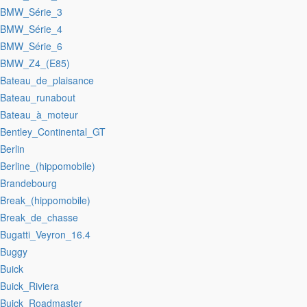
:BMW_Série_3
:BMW_Série_4
:BMW_Série_6
:BMW_Z4_(E85)
:Bateau_de_plaisance
:Bateau_runabout
:Bateau_à_moteur
:Bentley_Continental_GT
:Berlin
:Berline_(hippomobile)
:Brandebourg
:Break_(hippomobile)
:Break_de_chasse
:Bugatti_Veyron_16.4
:Buggy
:Buick
:Buick_Riviera
:Buick_Roadmaster