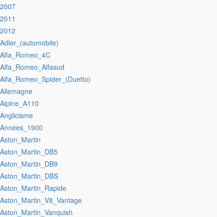
:2007
:2011
:2012
:Adler_(automobile)
:Alfa_Romeo_4C
:Alfa_Romeo_Alfasud
:Alfa_Romeo_Spider_(Duetto)
:Allemagne
:Alpine_A110
:Anglicisme
:Années_1900
:Aston_Martin
:Aston_Martin_DB5
:Aston_Martin_DB9
:Aston_Martin_DBS
:Aston_Martin_Rapide
:Aston_Martin_V8_Vantage
:Aston_Martin_Vanquish