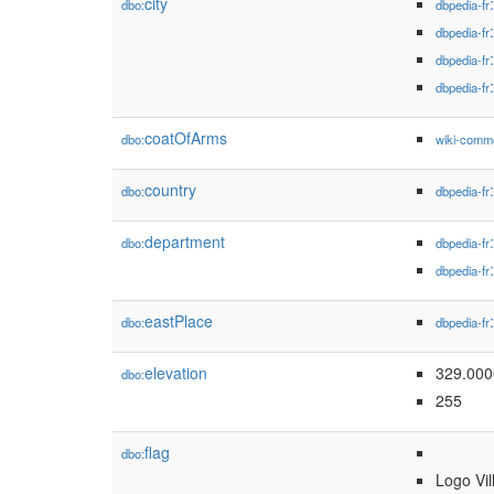
city
dbo:
dbpedia-fr
dbpedia-fr
dbpedia-fr
dbpedia-fr
coatOfArms
dbo:
wiki-comm
country
dbo:
dbpedia-fr
department
dbo:
dbpedia-fr
dbpedia-fr
eastPlace
dbo:
dbpedia-fr
elevation
329.00
dbo:
255
flag
dbo:
Logo Vil