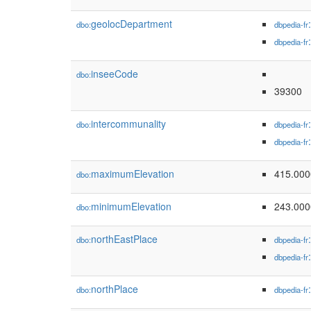
geolocDepartment
dbo:
dbpedia-fr
dbpedia-fr
inseeCode
dbo:
39300
intercommunality
dbo:
dbpedia-fr
dbpedia-fr
maximumElevation
415.00
dbo:
minimumElevation
243.00
dbo:
northEastPlace
dbo:
dbpedia-fr
dbpedia-fr
northPlace
dbo:
dbpedia-fr