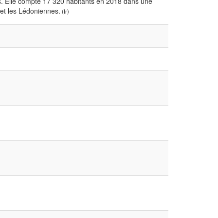
. Elle compte 17 320 habitants en 2018 dans une
et les Lédoniennes.
(fr)