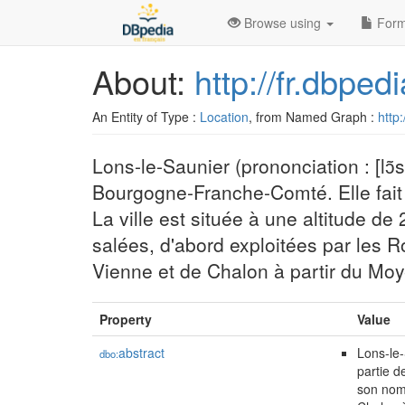
Browse using
Form
About:
http://fr.dbpe
An Entity of Type :
Location
, from Named Graph :
http:
Lons-le-Saunier (prononciation : [lɔ̃
Bourgogne-Franche-Comté. Elle fait p
La ville est située à une altitude d
salées, d'abord exploitées par les R
Vienne et de Chalon à partir du Mo
Property
Value
abstract
Lons-le-
dbo:
partie d
son nom 