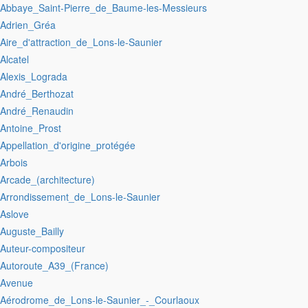
:Abbaye_Saint-Pierre_de_Baume-les-Messieurs
:Adrien_Gréa
:Aire_d'attraction_de_Lons-le-Saunier
:Alcatel
:Alexis_Lograda
:André_Berthozat
:André_Renaudin
:Antoine_Prost
:Appellation_d'origine_protégée
:Arbois
:Arcade_(architecture)
:Arrondissement_de_Lons-le-Saunier
:Aslove
:Auguste_Bailly
:Auteur-compositeur
:Autoroute_A39_(France)
:Avenue
:Aérodrome_de_Lons-le-Saunier_-_Courlaoux