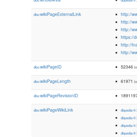
dbo:
dbpedia-fr
wikiPageExternalLink
http://
dbo:
http://
http://
https:/
http://f
http://w
wikiPageID
52346
dbo:
(x
wikiPageLength
61971
dbo:
(x
wikiPageRevisionID
189119
dbo:
wikiPageWikiLink
dbo:
dbpedia-fr
dbpedia-fr
dbpedia-fr
dbpedia-fr