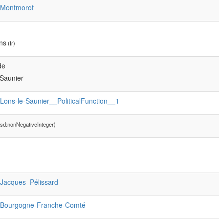
:Montmorot
ns
(fr)
de
-Saunier
:Lons-le-Saunier__PoliticalFunction__1
sd:nonNegativeInteger)
:Jacques_Pélissard
:Bourgogne-Franche-Comté