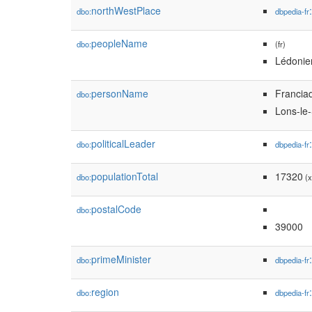
northWestPlace
dbo:
dbpedia-fr
peopleName
dbo:
(fr)
Lédonie
personName
Francia
dbo:
Lons-le
politicalLeader
dbo:
dbpedia-fr
populationTotal
17320
dbo:
(x
postalCode
dbo:
39000
primeMinister
dbo:
dbpedia-fr
region
dbo:
dbpedia-fr