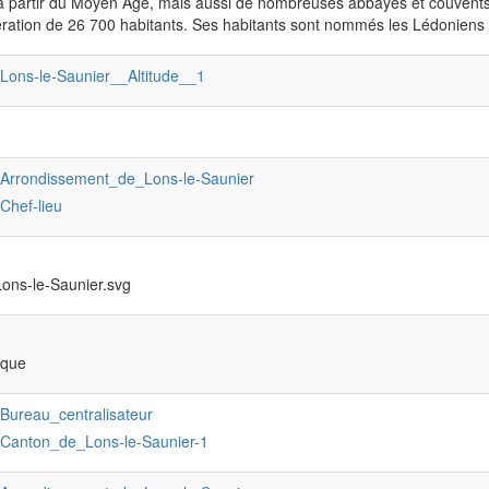
à partir du Moyen Âge, mais aussi de nombreuses abbayes et couvents
ration de 26 700 habitants. Ses habitants sont nommés les Lédoniens 
:Lons-le-Saunier__Altitude__1
:Arrondissement_de_Lons-le-Saunier
:Chef-lieu
Lons-le-Saunier.svg
ique
:Bureau_centralisateur
:Canton_de_Lons-le-Saunier-1