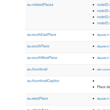
relatedPlaces
nodeID:
dbo:
nodeID:
nodeID:
nodeID:
southEastPlace
dbo:
dbpedia-fr
southPlace
dbo:
dbpedia-fr
southWestPlace
dbo:
dbpedia-fr
thumbnail
dbo:
wiki-comm
thumbnailCaption
dbo:
Place de
westPlace
dbo:
dbpedia-fr
wholeArea