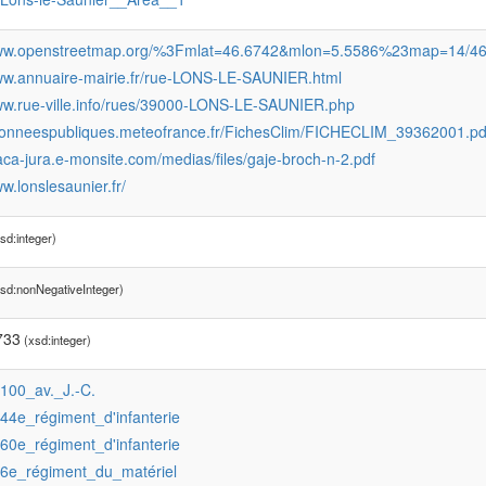
www.openstreetmap.org/%3Fmlat=46.6742&mlon=5.5586%23map=14/46
www.annuaire-mairie.fr/rue-LONS-LE-SAUNIER.html
www.rue-ville.info/rues/39000-LONS-LE-SAUNIER.php
/donneespubliques.meteofrance.fr/FichesClim/FICHECLIM_39362001.pd
naca-jura.e-monsite.com/medias/files/gaje-broch-n-2.pdf
ww.lonslesaunier.fr/
sd:integer)
sd:nonNegativeInteger)
733
(xsd:integer)
:100_av._J.-C.
:44e_régiment_d'infanterie
:60e_régiment_d'infanterie
:6e_régiment_du_matériel