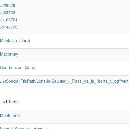
//b28079
//b63733
//b106791
//b140730
:Montaigu_(Jura)
:Macornay
:Courbouzon_(Jura)
:Special:FilePath/Lons-le-Saunier_-_Place_de_la_liberté_5.jpg?wid
ons
 la Liberté.
:Montmorot
:Lons-le-Saunier__Area__1