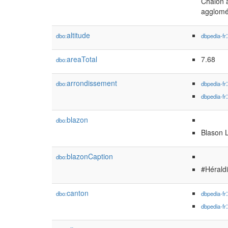
Chalon 
agglomé
altitude
dbo:
dbpedia-fr
areaTotal
7.68
dbo:
arrondissement
dbo:
dbpedia-fr
dbpedia-fr
blazon
dbo:
Blason 
blazonCaption
dbo:
#Hérald
canton
dbo:
dbpedia-fr
dbpedia-fr