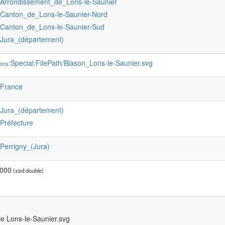
:Arrondissement_de_Lons-le-Saunier
:Canton_de_Lons-le-Saunier-Nord
:Canton_de_Lons-le-Saunier-Sud
:Jura_(département)
:Special:FilePath/Blason_Lons-le-Saunier.svg
ons
:France
:Jura_(département)
:Préfecture
:Perrigny_(Jura)
0000
(xsd:double)
le Lons-le-Saunier.svg