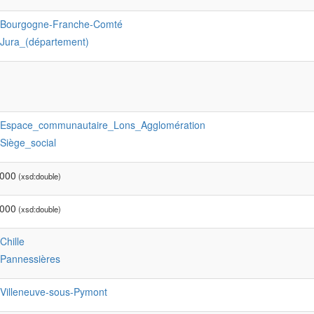
:Bourgogne-Franche-Comté
:Jura_(département)
:Espace_communautaire_Lons_Agglomération
:Siège_social
0000
(xsd:double)
0000
(xsd:double)
:Chille
:Pannessières
:Villeneuve-sous-Pymont