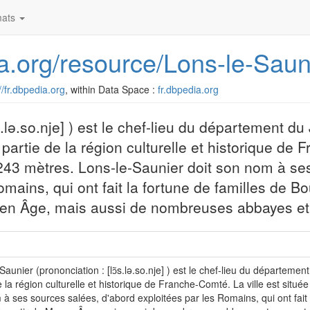
ats
dia.org/resource/Lons-le-Saun
//fr.dbpedia.org
, within Data Space :
fr.dbpedia.org
s.lə.so.nje] ) est le chef-lieu du département du
artie de la région culturelle et historique de
e 243 mètres. Lons-le-Saunier doit son nom à s
omains, qui ont fait la fortune de familles de B
yen Âge, mais aussi de nombreuses abbayes et
Saunier (prononciation : [lɔ̃s.lə.so.nje] ) est le chef-lieu du départem
e la région culturelle et historique de Franche-Comté. La ville est situé
à ses sources salées, d'abord exploitées par les Romains, qui ont fait