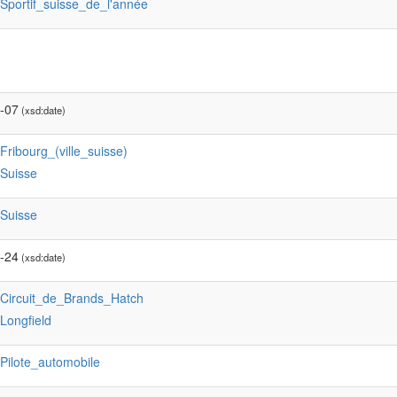
:Sportif_suisse_de_l'année
-07
(xsd:date)
:Fribourg_(ville_suisse)
:Suisse
:Suisse
-24
(xsd:date)
:Circuit_de_Brands_Hatch
:Longfield
:Pilote_automobile