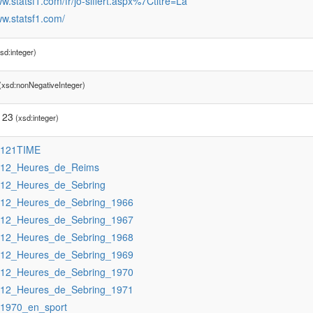
ww.statsf1.com/fr/jo-siffert.aspx%7Ctitre=La
ww.statsf1.com/
sd:integer)
(xsd:nonNegativeInteger)
123
(xsd:integer)
:121TIME
:12_Heures_de_Reims
:12_Heures_de_Sebring
:12_Heures_de_Sebring_1966
:12_Heures_de_Sebring_1967
:12_Heures_de_Sebring_1968
:12_Heures_de_Sebring_1969
:12_Heures_de_Sebring_1970
:12_Heures_de_Sebring_1971
:1970_en_sport