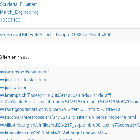
:Scuderia_Filipinetti
:March_Engineering
Q10667466
:Special:FilePath/Siffert,_Joseph_1968.jpg?width=300
ons
iffert en 1968.
ww.racingsportscars.com/
w.josiffert.info/start.htm
ww.josiffert.com
ww.letemps.ch/Facet/print/Uuid/911c65a4-ad97-11de-afff-
af17ee/Jack_Heuer_un_chronom%C3%A8tre_en_t%C3%AAte%7Ccon
ww.racingsportscars.com/driver/Jo-Siffert-CH.html%7Ctitre=La
ww.rts.ch/archives/dossiers/3478213-jo-siffert-un-heros-moderne.html
www.ville-fribourg.ch/vfr/files/pdf26/247_septembre081.pdf%7Cconsult
www.ideesuisse.ch/229.0.html%3F&changeLang=set&L=1