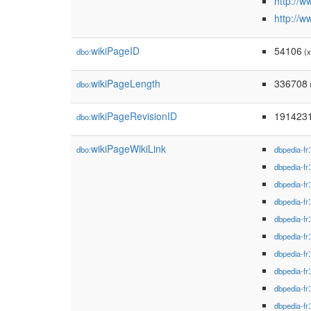
http://w
http://w
wikiPageID
54106
dbo:
(x
wikiPageLength
336708
dbo:
wikiPageRevisionID
191423
dbo:
wikiPageWikiLink
dbo:
dbpedia-fr
dbpedia-fr
dbpedia-fr
dbpedia-fr
dbpedia-fr
dbpedia-fr
dbpedia-fr
dbpedia-fr
dbpedia-fr
dbpedia-fr