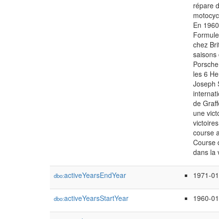
répare d
motocycl
En 1960,
Formule 
chez Bri
saisons 
Porsche.
les 6 He
Joseph S
internat
de Graff
une vict
victoire
course a
Course d
dans la 
activeYearsEndYear
1971-01
dbo:
activeYearsStartYear
1960-01
dbo: