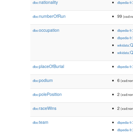
nationality
dbo:
dbpedia-fr
numberOfRun
99
dbo:
(xsd:n
occupation
dbo:
dbpedia-fr
dbpedia-fr
:
wikidata
:
wikidata
placeOfBurial
dbo:
dbpedia-fr
podium
6
dbo:
(xsd:non
polePosition
2
dbo:
(xsd:non
raceWins
2
dbo:
(xsd:non
team
dbo:
dbpedia-fr
dbpedia-fr