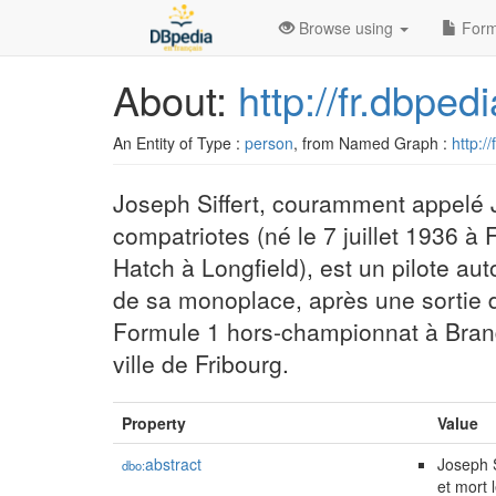
Browse using
Form
About:
http://fr.dbped
An Entity of Type :
person
, from Named Graph :
http:/
Joseph Siffert, couramment appelé J
compatriotes (né le 7 juillet 1936 à 
Hatch à Longfield), est un pilote au
de sa monoplace, après une sortie de
Formule 1 hors-championnat à Brand
ville de Fribourg.
Property
Value
abstract
Joseph S
dbo:
et mort 