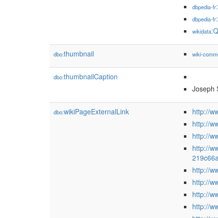
dbpedia-fr
dbpedia-fr
:
wikidata
thumbnail
dbo:
wiki-comm
thumbnailCaption
dbo:
Joseph S
wikiPageExternalLink
http://w
dbo:
http://ww
http://w
http://w
219c66
http://w
http://w
http://
http://