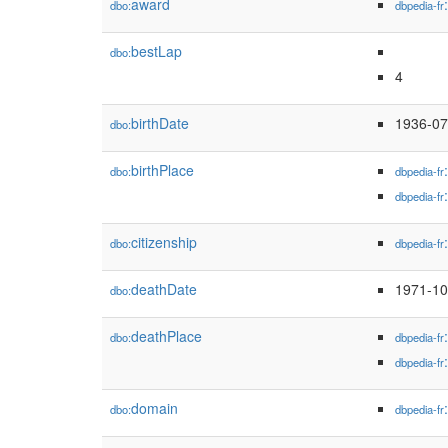
award
dbo:
dbpedia-fr
bestLap
dbo:
4
birthDate
1936-07
dbo:
birthPlace
dbo:
dbpedia-fr
dbpedia-fr
citizenship
dbo:
dbpedia-fr
deathDate
1971-10
dbo:
deathPlace
dbo:
dbpedia-fr
dbpedia-fr
domain
dbo:
dbpedia-fr