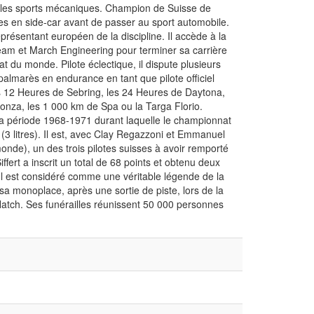
ur les sports mécaniques. Champion de Suisse de
les en side-car avant de passer au sport automobile.
eprésentant européen de la discipline. Il accède à la
eam et March Engineering pour terminer sa carrière
t du monde. Pilote éclectique, il dispute plusieurs
almarès en endurance en tant que pilote officiel
es 12 Heures de Sebring, les 24 Heures de Daytona,
onza, les 1 000 km de Spa ou la Targa Florio.
nt la période 1968-1971 durant laquelle le championnat
 (3 litres). Il est, avec Clay Regazzoni et Emmanuel
onde), un des trois pilotes suisses à avoir remporté
ffert a inscrit un total de 68 points et obtenu deux
. Il est considéré comme une véritable légende de la
sa monoplace, après une sortie de piste, lors de la
atch. Ses funérailles réunissent 50 000 personnes