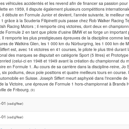
es véhicules accidentés et les revend afin de financer sa passion po
ette en 1959, il dispute également plusieurs compétitions internationa
 il débute en Formule Junior et devient, l'année suivante, le meilleur r
1 grâce à la Scuderia Filipinetti puis passe chez Rob Walker Racing T
tish Racing Motors ; il remporte cinq victoires, dont deux en championna
de Formule 2 en tant que pilote d'usine BMW et se forge un important p
 Il remporte les plus prestigieuses épreuves de la discipline comme l
ures de Watkins Glen, les 1 000 km du Nürburgring, les 1 000 km de M
iffert est, avec 14 victoires en 41 courses, le pilote le plus titré dura
ional des marques se disputait en catégorie Sport (5 litres) et Prototype
enried (celui-ci en 1948 et 1949 avant la création du championnat du m
oire en Formule 1. Au cours de sa carrière dans la discipline-reine, Jo Si
s, six podiums, deux pole positions et quatre meilleurs tours en course
utomobile en Suisse. Joseph Siffert meurt asphyxié dans l'incendie de 
e la Victoire, une épreuve de Formule 1 hors-championnat à Brands H
ville de Fribourg.
(fr)
-01
(xsd:gYear)
-01
(xsd:gYear)