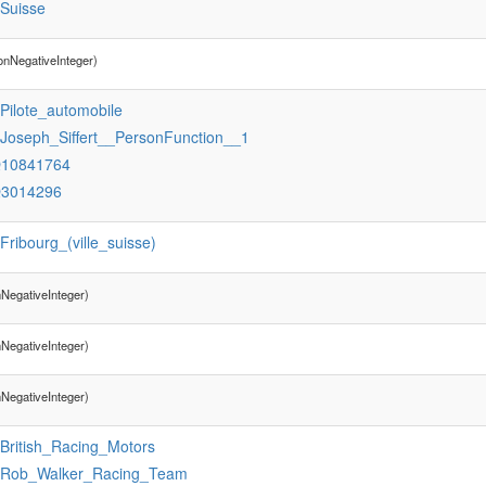
:Suisse
onNegativeInteger)
:Pilote_automobile
:Joseph_Siffert__PersonFunction__1
Q10841764
Q3014296
:Fribourg_(ville_suisse)
NegativeInteger)
NegativeInteger)
NegativeInteger)
:British_Racing_Motors
:Rob_Walker_Racing_Team