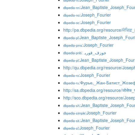
dbpedia-nl
:Jean_Baptiste_Joseph_Four
dbpedia-nn
:Joseph_Fourier
dbpedia-no
:Joseph_Fourier
dbpedia-oc
http://pa.dbpedia.org/resource/ਜੋਜ਼ਿਫ਼_ਫ
:Jean_Baptiste_Joseph_Four
dbpedia-pl
:Joseph_Fourier
dbpedia-pms
:جوزف_فوریہ
dbpedia-pnb
:Jean_Baptiste_Joseph_Four
dbpedia-pt
http://qu.dbpedia.org/resource/Josep
:Joseph_Fourier
dbpedia-ro
:Фурье,_Жан-Батист_Жозе
dbpedia-ru
http://sa.dbpedia.org/resource/जोसेफ_फ
http://sco.dbpedia.org/resource/Jose
:Jean_Baptiste_Joseph_Four
dbpedia-sh
:Joseph_Fourier
dbpedia-simple
:Jean_Baptiste_Joseph_Four
dbpedia-sk
:Joseph_Fourier
dbpedia-sl