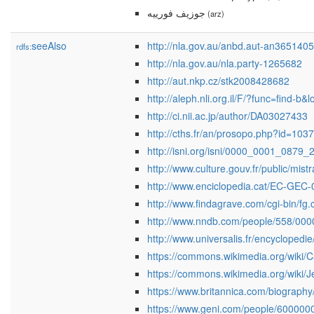
جوزيف فورييه
(arz)
seeAlso
http://nla.gov.au/anbd.aut-an365140
rdfs:
http://nla.gov.au/nla.party-1265682
http://aut.nkp.cz/stk2008428682
http://aleph.nli.org.il/F/?func=fi
http://ci.nii.ac.jp/author/DA03027433
http://cths.fr/an/prosopo.php?id=103
http://isni.org/isni/0000_0001_0879_
http://www.culture.gouv.fr/publi
http://www.enciclopedia.cat/EC-GEC
http://www.findagrave.com/cgi-bin/
http://www.nndb.com/people/558/000
http://www.universalis.fr/encyclopedie
https://commons.wikimedia.org/wiki/
https://commons.wikimedia.org/wiki/
https://www.britannica.com/biograph
https://www.geni.com/people/60000