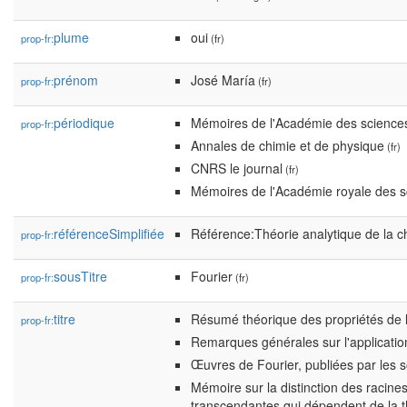
plume
oui
prop-fr:
(fr)
prénom
José María
prop-fr:
(fr)
périodique
Mémoires de l'Académie des sciences 
prop-fr:
Annales de chimie et de physique
(fr)
CNRS le journal
(fr)
Mémoires de l'Académie royale des sc
référenceSimplifiée
Référence:Théorie analytique de la c
prop-fr:
sousTitre
Fourier
prop-fr:
(fr)
titre
Résumé théorique des propriétés de 
prop-fr:
Remarques générales sur l'applicatio
Œuvres de Fourier, publiées par les
Mémoire sur la distinction des racine
transcendantes qui dépendent de la t