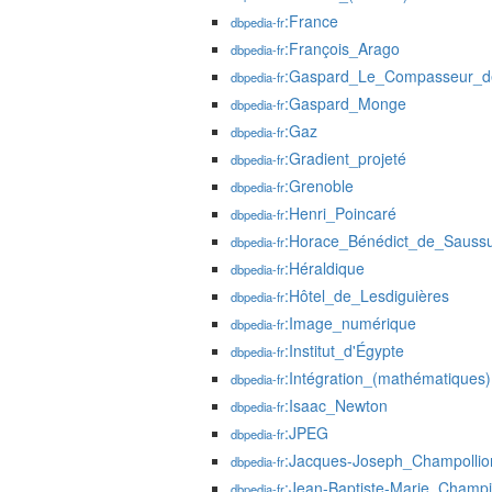
:France
dbpedia-fr
:François_Arago
dbpedia-fr
:Gaspard_Le_Compasseur_de_
dbpedia-fr
:Gaspard_Monge
dbpedia-fr
:Gaz
dbpedia-fr
:Gradient_projeté
dbpedia-fr
:Grenoble
dbpedia-fr
:Henri_Poincaré
dbpedia-fr
:Horace_Bénédict_de_Sauss
dbpedia-fr
:Héraldique
dbpedia-fr
:Hôtel_de_Lesdiguières
dbpedia-fr
:Image_numérique
dbpedia-fr
:Institut_d'Égypte
dbpedia-fr
:Intégration_(mathématiques)
dbpedia-fr
:Isaac_Newton
dbpedia-fr
:JPEG
dbpedia-fr
:Jacques-Joseph_Champollio
dbpedia-fr
:Jean-Baptiste-Marie_Champ
dbpedia-fr