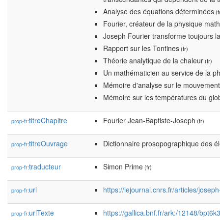
Analyse des équations déterminées
(f
Fourier, créateur de la physique mat
Joseph Fourier transforme toujours l
Rapport sur les Tontines
(fr)
Théorie analytique de la chaleur
(fr)
Un mathématicien au service de la p
Mémoire d'analyse sur le mouvement d
Mémoire sur les températures du glob
titreChapitre
Fourier Jean-Baptiste-Joseph
prop-fr:
(fr)
titreOuvrage
Dictionnaire prosopographique des é
prop-fr:
traducteur
Simon Prime
prop-fr:
(fr)
url
https://lejournal.cnrs.fr/articles/jose
prop-fr:
urlTexte
https://gallica.bnf.fr/ark:/12148/bpt
prop-fr: