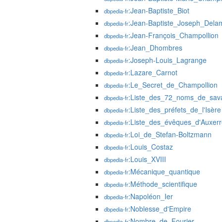
:Jean-Baptiste_Biot
dbpedia-fr
:Jean-Baptiste_Joseph_Dela
dbpedia-fr
:Jean-François_Champollion
dbpedia-fr
:Jean_Dhombres
dbpedia-fr
:Joseph-Louis_Lagrange
dbpedia-fr
:Lazare_Carnot
dbpedia-fr
:Le_Secret_de_Champollion
dbpedia-fr
:Liste_des_72_noms_de_savant
dbpedia-fr
:Liste_des_préfets_de_l'Isère
dbpedia-fr
:Liste_des_évêques_d'Auxerr
dbpedia-fr
:Loi_de_Stefan-Boltzmann
dbpedia-fr
:Louis_Costaz
dbpedia-fr
:Louis_XVIII
dbpedia-fr
:Mécanique_quantique
dbpedia-fr
:Méthode_scientifique
dbpedia-fr
:Napoléon_Ier
dbpedia-fr
:Noblesse_d'Empire
dbpedia-fr
:Nombre_de_Fourier
dbpedia-fr