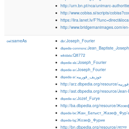
http://urn.bn.pt/nca/unimarc-authorit
http://www.cobiss.si/scripts/cob
https://lira.lanet.lv/F?func=direct
http://www.bridgemanimages.com/en-
sameAs
:Joseph_Fourier
owl:
dbr
:Jean_Baptiste_Joseph
dbpedia-commons
:Q8772
wikidata
:Joseph_Fourier
dbpedia-als
:Joseph_Fourier
dbpedia-an
:جوزيف_فورييه
dbpedia-ar
http://arz.dbpedia.
http://ast.dbpedia.org/resource/Jean
:Jozef_Furye
dbpedia-az
http://ba.dbpedia.org/resource/Жоз
:Жан_Батыст_Жазеф_Фур’
dbpedia-be
:Жозеф_Фурие
dbpedia-bg
http://bn.dbpedia.org/resource/জোসেফ_ফু