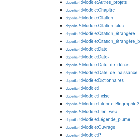
:Modèle:Autres_projets
dbpedia-fr
:Modèle:Chapitre
dbpedia-fr
:Modèle:Citation
dbpedia-fr
:Modèle:Citation_bloc
dbpedia-fr
:Modèle:Citation_étrangère
dbpedia-fr
:Modèle:Citation_étrangère_b
dbpedia-fr
:Modèle:Date
dbpedia-fr
:Modèle:Date-
dbpedia-fr
:Modèle:Date_de_décès-
dbpedia-fr
:Modèle:Date_de_naissance-
dbpedia-fr
:Modèle:Dictionnaires
dbpedia-fr
:Modèle:I
dbpedia-fr
:Modèle:Incise
dbpedia-fr
:Modèle:Infobox_Biographie2
dbpedia-fr
:Modèle:Lien_web
dbpedia-fr
:Modèle:Légende_plume
dbpedia-fr
:Modèle:Ouvrage
dbpedia-fr
:Modèle:P.
dbpedia-fr