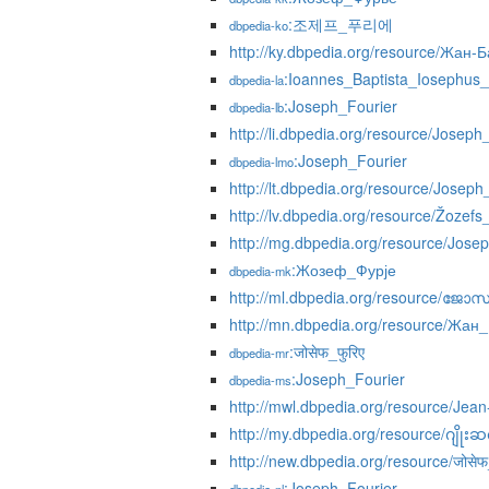
:조제프_푸리에
dbpedia-ko
http://ky.dbpedia.org/resource/Жа
:Ioannes_Baptista_Iosephus_
dbpedia-la
:Joseph_Fourier
dbpedia-lb
http://li.dbpedia.org/resource/Joseph
:Joseph_Fourier
dbpedia-lmo
http://lt.dbpedia.org/resource/Joseph
http://lv.dbpedia.org/resource/Žozefs
http://mg.dbpedia.org/resource/Jose
:Жозеф_Фурје
dbpedia-mk
http://ml.dbpedia.org/resource
http://mn.dbpedia.org/resource/Ж
:जोसेफ_फुरिए
dbpedia-mr
:Joseph_Fourier
dbpedia-ms
http://mwl.dbpedia.org/resource/Jea
http://my.dbpedia.org/resource/ဂျိုး
http://new.dbpedia.org/resource/जोसेफ
:Joseph_Fourier