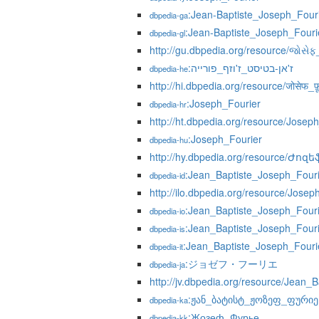
:Jean-Baptiste_Joseph_Four
dbpedia-ga
:Jean-Baptiste_Joseph_Fouri
dbpedia-gl
http://gu.dbpedia.org/resource/જોસેફ
:ז'אן-בטיסט_ז'וזף_פורייה
dbpedia-he
http://hi.dbpedia.org/resource/जोसेफ_फ़ूर्
:Joseph_Fourier
dbpedia-hr
http://ht.dbpedia.org/resource/Josep
:Joseph_Fourier
dbpedia-hu
http://hy.dbpedia.org/resource/Ժո
:Jean_Baptiste_Joseph_Four
dbpedia-id
http://ilo.dbpedia.org/resource/Josep
:Jean_Baptiste_Joseph_Four
dbpedia-io
:Jean_Baptiste_Joseph_Four
dbpedia-is
:Jean_Baptiste_Joseph_Fouri
dbpedia-it
:ジョゼフ・フーリエ
dbpedia-ja
http://jv.dbpedia.org/resource/Jean_
:ჟან_ბატისტ_ჟოზეფ_ფურიე
dbpedia-ka
:Жозеф_Фурье
dbpedia-kk