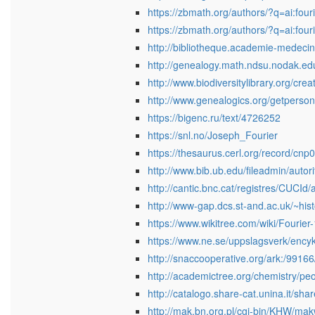
https://zbmath.org/authors/?q=ai:four
https://zbmath.org/authors/?q=ai:four
http://bibliotheque.academie-medec
http://genealogy.math.ndsu.nodak.ed
http://www.biodiversitylibrary.org/cre
http://www.genealogics.org/getper
https://bigenc.ru/text/4726252
https://snl.no/Joseph_Fourier
https://thesaurus.cerl.org/record/cn
http://www.bib.ub.edu/fileadmin/auto
http://cantic.bnc.cat/registres/CUCI
http://www-gap.dcs.st-and.ac.uk/~hist
https://www.wikitree.com/wiki/Fourier-
https://www.ne.se/uppslagsverk/encykl
http://snaccooperative.org/ark:/9916
http://academictree.org/chemistry/p
http://catalogo.share-cat.unina.it/s
http://mak.bn.org.pl/cgi-bin/KH