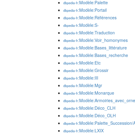
:Modèle:Palette
dbpedia-fr
:Modèle:Portail
dbpedia-fr
:Modèle:Références
dbpedia-fr
:Modèle:S-
dbpedia-fr
:Modèle:Traduction
dbpedia-fr
:Modèle:Voir_homonymes
dbpedia-fr
:Modèle:Bases_littérature
dbpedia-fr
:Modèle:Bases_recherche
dbpedia-fr
:Modèle:Etc
dbpedia-fr
:Modèle:Grossir
dbpedia-fr
:Modèle:III
dbpedia-fr
:Modèle:Mgr
dbpedia-fr
:Modèle:Monarque
dbpedia-fr
:Modèle:Armoiries_avec_or
dbpedia-fr
:Modèle:Déco_CLH
dbpedia-fr
:Modèle:Déco_OLH
dbpedia-fr
:Modèle:Palette_Succession/
dbpedia-fr
:Modèle:LXIX
dbpedia-fr