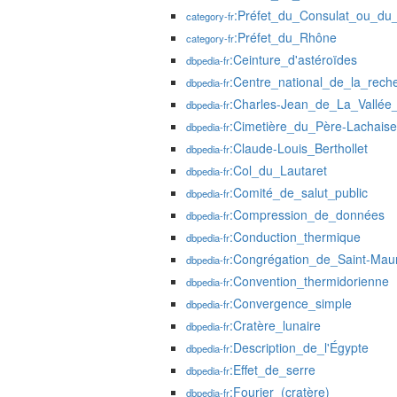
:Préfet_du_Consulat_ou_du
category-fr
:Préfet_du_Rhône
category-fr
:Ceinture_d'astéroïdes
dbpedia-fr
:Centre_national_de_la_reche
dbpedia-fr
:Charles-Jean_de_La_Vallée
dbpedia-fr
:Cimetière_du_Père-Lachaise
dbpedia-fr
:Claude-Louis_Berthollet
dbpedia-fr
:Col_du_Lautaret
dbpedia-fr
:Comité_de_salut_public
dbpedia-fr
:Compression_de_données
dbpedia-fr
:Conduction_thermique
dbpedia-fr
:Congrégation_de_Saint-Mau
dbpedia-fr
:Convention_thermidorienne
dbpedia-fr
:Convergence_simple
dbpedia-fr
:Cratère_lunaire
dbpedia-fr
:Description_de_l'Égypte
dbpedia-fr
:Effet_de_serre
dbpedia-fr
:Fourier_(cratère)
dbpedia-fr