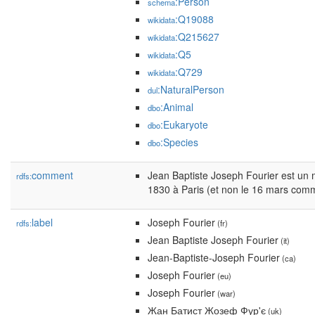
:Person
schema
:Q19088
wikidata
:Q215627
wikidata
:Q5
wikidata
:Q729
wikidata
:NaturalPerson
dul
:Animal
dbo
:Eukaryote
dbo
:Species
dbo
comment
Jean Baptiste Joseph Fourier est un 
rdfs:
1830 à Paris (et non le 16 mars comm
label
Joseph Fourier
rdfs:
(fr)
Jean Baptiste Joseph Fourier
(it)
Jean-Baptiste-Joseph Fourier
(ca)
Joseph Fourier
(eu)
Joseph Fourier
(war)
Жан Батист Жозеф Фур'є
(uk)