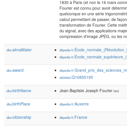
1830 à Paris (et non le 16 mars comm
Fourier est connu pour avoir déterminé
quelconque en une série trigonométri
calcul permettant de passer, de façon
transformation de Fourier. Cette mé
du signal, avec des applications maje
compression d'image JPEG, ou les no
almaMater
:École_normale_(Révolution_
dbo:
dbpedia-fr
:École_normale_supérieure_(
dbpedia-fr
award
:Grand_prix_des_sciences_m
dbo:
dbpedia-fr
:Q10855195
wikidata
birthName
Jean-Baptiste Joseph Fourier
dbo:
(en)
birthPlace
:Auxerre
dbo:
dbpedia-fr
citizenship
:France
dbo:
dbpedia-fr