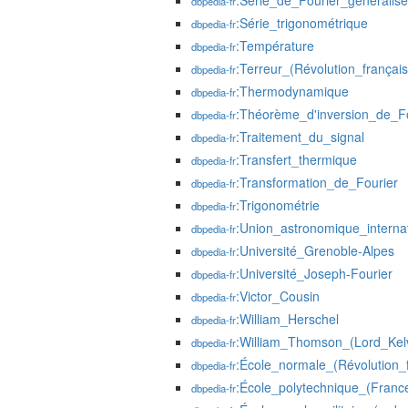
:Série_de_Fourier_généralis
dbpedia-fr
:Série_trigonométrique
dbpedia-fr
:Température
dbpedia-fr
:Terreur_(Révolution_français
dbpedia-fr
:Thermodynamique
dbpedia-fr
:Théorème_d'inversion_de_Fo
dbpedia-fr
:Traitement_du_signal
dbpedia-fr
:Transfert_thermique
dbpedia-fr
:Transformation_de_Fourier
dbpedia-fr
:Trigonométrie
dbpedia-fr
:Union_astronomique_interna
dbpedia-fr
:Université_Grenoble-Alpes
dbpedia-fr
:Université_Joseph-Fourier
dbpedia-fr
:Victor_Cousin
dbpedia-fr
:William_Herschel
dbpedia-fr
:William_Thomson_(Lord_Kelv
dbpedia-fr
:École_normale_(Révolution_
dbpedia-fr
:École_polytechnique_(Franc
dbpedia-fr