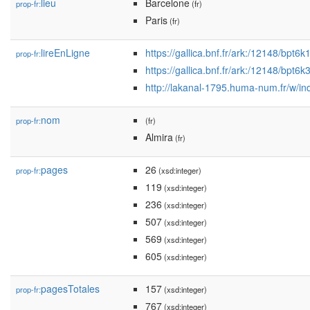
lieu
Barcelone
prop-fr:
(fr)
Paris
(fr)
lireEnLigne
https://gallica.bnf.fr/ark:/12148/bpt
prop-fr:
https://gallica.bnf.fr/ark:/12148/bpt6
http://lakanal-1795.huma-num.fr/w/i
nom
prop-fr:
(fr)
Almira
(fr)
pages
26
prop-fr:
(xsd:integer)
119
(xsd:integer)
236
(xsd:integer)
507
(xsd:integer)
569
(xsd:integer)
605
(xsd:integer)
pagesTotales
157
prop-fr:
(xsd:integer)
767
(xsd:integer)