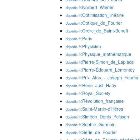
:Norbert_Wiener
dbpedia-fr
:Optimisation_linéaire
dbpedia-fr
:Optique_de_Fourier
dbpedia-fr
:Ordre_de_Saint-Benoît
dbpedia-fr
:Paris
dbpedia-fr
:Physicien
dbpedia-fr
:Physique_mathématique
dbpedia-fr
:Pierre-Simon_de_Laplace
dbpedia-fr
:Pierre-Édouard_Lémontey
dbpedia-fr
:Prix_Atos_-_Joseph_Fourier
dbpedia-fr
:René_Just_Haüy
dbpedia-fr
:Royal_Society
dbpedia-fr
:Révolution_française
dbpedia-fr
:Saint-Martin-d'Hères
dbpedia-fr
:Siméon_Denis_Poisson
dbpedia-fr
:Sophie_Germain
dbpedia-fr
:Série_de_Fourier
dbpedia-fr