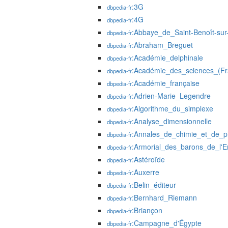
:3G
dbpedia-fr
:4G
dbpedia-fr
:Abbaye_de_Saint-Benoît-sur
dbpedia-fr
:Abraham_Breguet
dbpedia-fr
:Académie_delphinale
dbpedia-fr
:Académie_des_sciences_(Fr
dbpedia-fr
:Académie_française
dbpedia-fr
:Adrien-Marie_Legendre
dbpedia-fr
:Algorithme_du_simplexe
dbpedia-fr
:Analyse_dimensionnelle
dbpedia-fr
:Annales_de_chimie_et_de_p
dbpedia-fr
:Armorial_des_barons_de_l'E
dbpedia-fr
:Astéroïde
dbpedia-fr
:Auxerre
dbpedia-fr
:Belin_éditeur
dbpedia-fr
:Bernhard_Riemann
dbpedia-fr
:Briançon
dbpedia-fr
:Campagne_d'Égypte
dbpedia-fr