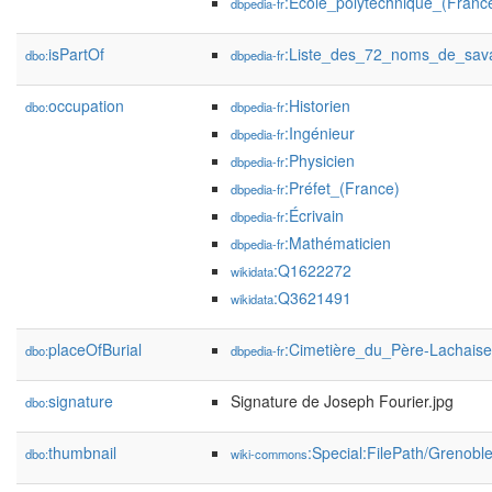
:École_polytechnique_(Franc
dbpedia-fr
isPartOf
:Liste_des_72_noms_de_savant
dbo:
dbpedia-fr
occupation
:Historien
dbo:
dbpedia-fr
:Ingénieur
dbpedia-fr
:Physicien
dbpedia-fr
:Préfet_(France)
dbpedia-fr
:Écrivain
dbpedia-fr
:Mathématicien
dbpedia-fr
:Q1622272
wikidata
:Q3621491
wikidata
placeOfBurial
:Cimetière_du_Père-Lachaise
dbo:
dbpedia-fr
signature
Signature de Joseph Fourier.jpg
dbo:
thumbnail
:Special:FilePath/Grenob
dbo:
wiki-commons