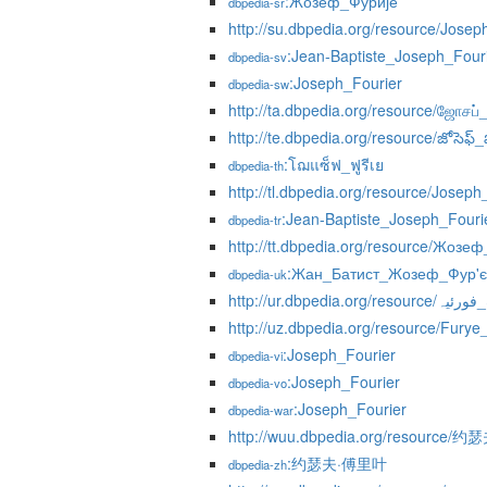
:Жозеф_Фурије
dbpedia-sr
http://su.dbpedia.org/resource/Josep
:Jean-Baptiste_Joseph_Four
dbpedia-sv
:Joseph_Fourier
dbpedia-sw
http://ta.dbpedia.org/resource/ஜோசப்_
http://te.dbpedia.org/resource/జోసెఫ్
:โฌแซ็ฟ_ฟูรีเย
dbpedia-th
http://tl.dbpedia.org/resource/Joseph
:Jean-Baptiste_Joseph_Fouri
dbpedia-tr
http://tt.dbpedia.org/resource/Жозе
:Жан_Батист_Жозеф_Фур'є
dbpedia-uk
http://ur.dbpedia.org/r
http://uz.dbpedia.org/resource/Furye
:Joseph_Fourier
dbpedia-vi
:Joseph_Fourier
dbpedia-vo
:Joseph_Fourier
dbpedia-war
http://wuu.dbpedia.org/resource
:约瑟夫·傅里叶
dbpedia-zh