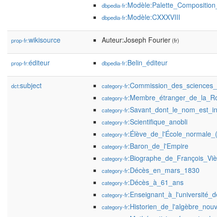
:Modèle:Palette_Compositio
dbpedia-fr
:Modèle:CXXXVIII
dbpedia-fr
wikisource
Auteur:Joseph Fourier
prop-fr:
(fr)
éditeur
:Belin_éditeur
prop-fr:
dbpedia-fr
subject
:Commission_des_sciences_
dct:
category-fr
:Membre_étranger_de_la_Ro
category-fr
:Savant_dont_le_nom_est_ins
category-fr
:Scientifique_anobli
category-fr
:Élève_de_l'École_normale_
category-fr
:Baron_de_l'Empire
category-fr
:Biographe_de_François_Viè
category-fr
:Décès_en_mars_1830
category-fr
:Décès_à_61_ans
category-fr
:Enseignant_à_l'université_
category-fr
:Historien_de_l'algèbre_nouv
category-fr