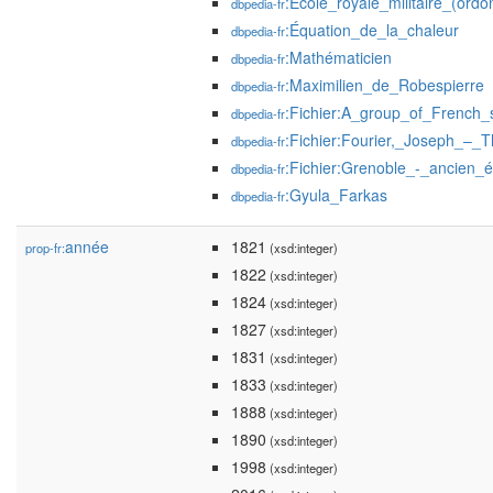
:École_royale_militaire_(or
dbpedia-fr
:Équation_de_la_chaleur
dbpedia-fr
:Mathématicien
dbpedia-fr
:Maximilien_de_Robespierre
dbpedia-fr
:Fichier:A_group_of_French
dbpedia-fr
:Fichier:Fourier,_Joseph_–_
dbpedia-fr
:Fichier:Grenoble_-_ancien_
dbpedia-fr
:Gyula_Farkas
dbpedia-fr
année
1821
prop-fr:
(xsd:integer)
1822
(xsd:integer)
1824
(xsd:integer)
1827
(xsd:integer)
1831
(xsd:integer)
1833
(xsd:integer)
1888
(xsd:integer)
1890
(xsd:integer)
1998
(xsd:integer)