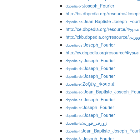
:Joseph_Fourier
dbpedia-br
http://bs.dbpedia.org/resource/Josep
:Jean-Baptiste-Joseph_Fouri
dbpedia-ca
http://ce.dbpedia.org/resource/Фу
http://ckb.dbpedi
:Joseph_Fourier
dbpedia-cs
http://cv.dbpedia.org/resource/Фу
:Joseph_Fourier
dbpedia-cy
:Joseph_Fourier
dbpedia-da
:Joseph_Fourier
dbpedia-de
:Ζοζέφ_Φουριέ
dbpedia-el
:Jean_Baptiste_Joseph_Four
dbpedia-eo
:Joseph_Fourier
dbpedia-es
:Joseph_Fourier
dbpedia-et
:Joseph_Fourier
dbpedia-eu
:ژوزف_فوریه
dbpedia-fa
:Jean_Baptiste_Joseph_Fouri
dbpedia-fi
:Joseph_Fourier
dbpedia-fy