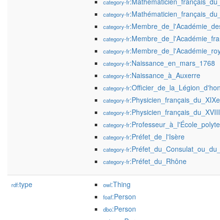
:Mathématicien_français_du
category-fr
:Mathématicien_français_du_
category-fr
:Membre_de_l'Académie_des
category-fr
:Membre_de_l'Académie_fra
category-fr
:Membre_de_l'Académie_ro
category-fr
:Naissance_en_mars_1768
category-fr
:Naissance_à_Auxerre
category-fr
:Officier_de_la_Légion_d'ho
category-fr
:Physicien_français_du_XIXe
category-fr
:Physicien_français_du_XVIII
category-fr
:Professeur_à_l'École_polyt
category-fr
:Préfet_de_l'Isère
category-fr
:Préfet_du_Consulat_ou_du
category-fr
:Préfet_du_Rhône
category-fr
type
:Thing
rdf:
owl
:Person
foaf
:Person
dbo