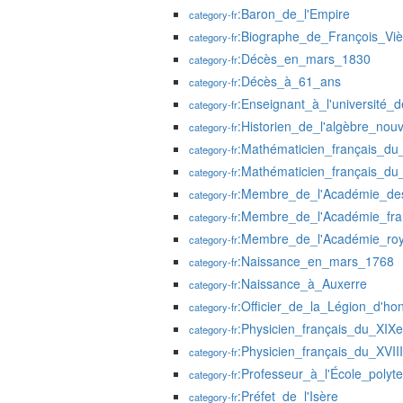
:Baron_de_l'Empire
category-fr
:Biographe_de_François_Viè
category-fr
:Décès_en_mars_1830
category-fr
:Décès_à_61_ans
category-fr
:Enseignant_à_l'université_
category-fr
:Historien_de_l'algèbre_nouv
category-fr
:Mathématicien_français_du
category-fr
:Mathématicien_français_du_
category-fr
:Membre_de_l'Académie_des
category-fr
:Membre_de_l'Académie_fra
category-fr
:Membre_de_l'Académie_ro
category-fr
:Naissance_en_mars_1768
category-fr
:Naissance_à_Auxerre
category-fr
:Officier_de_la_Légion_d'ho
category-fr
:Physicien_français_du_XIXe
category-fr
:Physicien_français_du_XVIII
category-fr
:Professeur_à_l'École_polyt
category-fr
:Préfet_de_l'Isère
category-fr