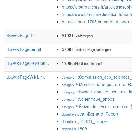
https://lejournal.cnrs.fr/articles/jose
https://www.bibnum.education.fr/math
http://lakanal-1795.huma-num.fr/w/i
wikiPageID
51931
dbo:
(xsd:integer)
wikiPageLength
57088
dbo:
(xsd:nonNegativeInteger)
wikiPageRevisionID
190868426
dbo:
(xsd:integer)
wikiPageWikiLink
:Commission_des_sciences_
dbo:
category-fr
:Membre_étranger_de_la_Ro
category-fr
:Savant_dont_le_nom_est_ins
category-fr
:Scientifique_anobli
category-fr
:Élève_de_l'École_normale_
category-fr
:Jean-Bernard_Robert
dbpedia-fr
:(10101)_Fourier
dbpedia-fr
:1809
dbpedia-fr