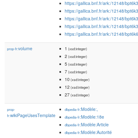
https://gallica.bnf.fr/ark:/12148/bpt
https://gallica.bnf.fr/ark:/12148/bpt
https://gallica.bnf.fr/ark:/12148/bpt
https://gallica.bnf.fr/ark:/12148/bpt
https://gallica.bnf.fr/ark:/12148/bpt
volume
1
prop-fr:
(xsd:integer)
2
(xsd:integer)
5
(xsd:integer)
7
(xsd:integer)
10
(xsd:integer)
12
(xsd:integer)
27
(xsd:integer)
:Modèle:,
prop-
dbpedia-fr
wikiPageUsesTemplate
fr:
:Modèle:18e
dbpedia-fr
:Modèle:Article
dbpedia-fr
:Modèle:Autorité
dbpedia-fr