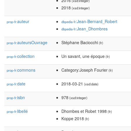
2016
(xsd:integer)
2018
(xsd:integer)
auteur
:Jean-Bernard_Robert
prop-fr:
dbpedia-fr
:Jean_Dhombres
dbpedia-fr
auteursOuvrage
Stéphane Baciocchi
prop-fr:
(fr)
collection
Un savant, une époque
prop-fr:
(fr)
commons
Category:Joseph Fourier
prop-fr:
(fr)
date
2018-03-21
prop-fr:
(xsd:date)
isbn
978
prop-fr:
(xsd:integer)
libellé
Dhombes et Robet 1998
prop-fr:
(fr)
Koppe 2018
(fr)