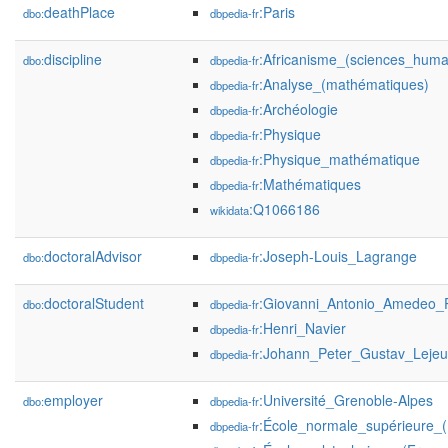
deathPlace
:Paris
dbo:
dbpedia-fr
discipline
:Africanisme_(sciences_huma
dbo:
dbpedia-fr
:Analyse_(mathématiques)
dbpedia-fr
:Archéologie
dbpedia-fr
:Physique
dbpedia-fr
:Physique_mathématique
dbpedia-fr
:Mathématiques
dbpedia-fr
:Q1066186
wikidata
doctoralAdvisor
:Joseph-Louis_Lagrange
dbo:
dbpedia-fr
doctoralStudent
:Giovanni_Antonio_Amedeo_
dbo:
dbpedia-fr
:Henri_Navier
dbpedia-fr
:Johann_Peter_Gustav_Lejeun
dbpedia-fr
employer
:Université_Grenoble-Alpes
dbo:
dbpedia-fr
:École_normale_supérieure_(
dbpedia-fr