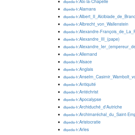
:Aix-la-Chapelle
dbpedia-fr
:Alamans
dbpedia-fr
:Albert_II_Alcibiade_de_Bra
dbpedia-fr
:Albrecht_von_Wallenstein
dbpedia-fr
:Alexandre-François_de_La_
dbpedia-fr
:Alexandre_III_(pape)
dbpedia-fr
:Alexandre_Ier_(empereur_d
dbpedia-fr
:Allemand
dbpedia-fr
:Alsace
dbpedia-fr
:Anglais
dbpedia-fr
:Anselm_Casimir_Wambolt_v
dbpedia-fr
:Antiquité
dbpedia-fr
:Antéchrist
dbpedia-fr
:Apocalypse
dbpedia-fr
:Archiduché_d'Autriche
dbpedia-fr
:Archimaréchal_du_Saint-Em
dbpedia-fr
:Aristocratie
dbpedia-fr
:Arles
dbpedia-fr