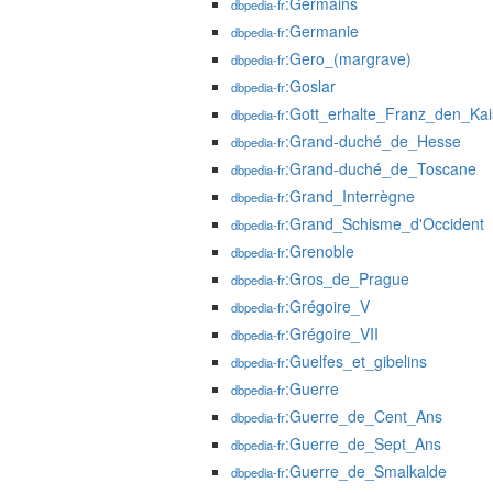
:Germains
dbpedia-fr
:Germanie
dbpedia-fr
:Gero_(margrave)
dbpedia-fr
:Goslar
dbpedia-fr
:Gott_erhalte_Franz_den_Kai
dbpedia-fr
:Grand-duché_de_Hesse
dbpedia-fr
:Grand-duché_de_Toscane
dbpedia-fr
:Grand_Interrègne
dbpedia-fr
:Grand_Schisme_d'Occident
dbpedia-fr
:Grenoble
dbpedia-fr
:Gros_de_Prague
dbpedia-fr
:Grégoire_V
dbpedia-fr
:Grégoire_VII
dbpedia-fr
:Guelfes_et_gibelins
dbpedia-fr
:Guerre
dbpedia-fr
:Guerre_de_Cent_Ans
dbpedia-fr
:Guerre_de_Sept_Ans
dbpedia-fr
:Guerre_de_Smalkalde
dbpedia-fr