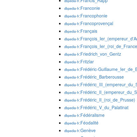
:Francis_Rapp
dbpedia-fr
:Franconie
dbpedia-fr
:Francophonie
dbpedia-fr
:Francoprovençal
dbpedia-fr
:Français
dbpedia-fr
:François_Ier_(empereur_d'Au
dbpedia-fr
:François_Ier_(roi_de_France
dbpedia-fr
:Friedrich_von_Gentz
dbpedia-fr
:Fritzlar
dbpedia-fr
:Frédéric-Guillaume_Ier_de_
dbpedia-fr
:Frédéric_Barberousse
dbpedia-fr
:Frédéric_III_(empereur_du_
dbpedia-fr
:Frédéric_II_(empereur_du_S
dbpedia-fr
:Frédéric_II_(roi_de_Prusse)
dbpedia-fr
:Frédéric_V_du_Palatinat
dbpedia-fr
:Fédéralisme
dbpedia-fr
:Féodalité
dbpedia-fr
:Genève
dbpedia-fr