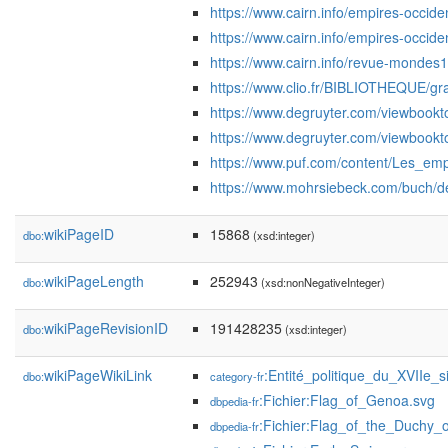
https://www.cairn.info/empires-occi
https://www.cairn.info/empires-occi
https://www.cairn.info/revue-monde
https://www.clio.fr/BIBLIOTHEQUE/gr
https://www.degruyter.com/viewbookt
https://www.degruyter.com/viewbookt
https://www.puf.com/content/Les_
https://www.mohrsiebeck.com/buch/d
wikiPageID
15868
dbo:
(xsd:integer)
wikiPageLength
252943
dbo:
(xsd:nonNegativeInteger)
wikiPageRevisionID
191428235
dbo:
(xsd:integer)
wikiPageWikiLink
:Entité_politique_du_XVIIe_s
dbo:
category-fr
:Fichier:Flag_of_Genoa.svg
dbpedia-fr
:Fichier:Flag_of_the_Duchy_
dbpedia-fr