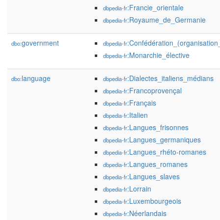
:Francie_orientale
dbpedia-fr
:Royaume_de_Germanie
dbpedia-fr
government
:Confédération_(organisation_
dbo:
dbpedia-fr
:Monarchie_élective
dbpedia-fr
language
:Dialectes_italiens_médians
dbo:
dbpedia-fr
:Francoprovençal
dbpedia-fr
:Français
dbpedia-fr
:Italien
dbpedia-fr
:Langues_frisonnes
dbpedia-fr
:Langues_germaniques
dbpedia-fr
:Langues_rhéto-romanes
dbpedia-fr
:Langues_romanes
dbpedia-fr
:Langues_slaves
dbpedia-fr
:Lorrain
dbpedia-fr
:Luxembourgeois
dbpedia-fr
:Néerlandais
dbpedia-fr