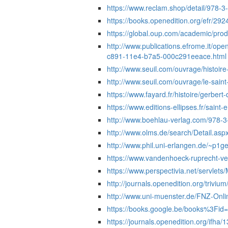
https://www.reclam.shop/detail/978
https://books.openedition.org/efr/29
https://global.oup.com/academic/pro
http://www.publications.efrome.
c891-11e4-b7a5-000c291eeace.html
http://www.seuil.com/ouvrage/histoi
http://www.seuil.com/ouvrage/le-sai
https://www.fayard.fr/histoire/gerber
https://www.editions-ellipses.fr/saint
http://www.boehlau-verlag.com/978-
http://www.olms.de/search/Detail.a
http://www.phil.uni-erlangen.de/~p1ge
https://www.vandenhoeck-ruprecht-ver
https://www.perspectivia.net/servle
http://journals.openedition.org/triviu
http://www.uni-muenster.de/FNZ-Onlin
https://books.google.be/books%3Fi
https://journals.openedition.org/ifha