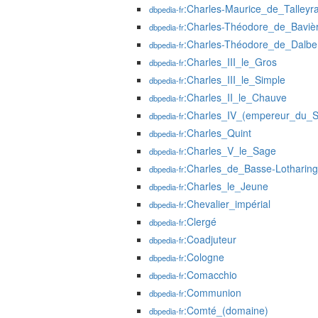
:Charles-Maurice_de_Talleyr
dbpedia-fr
:Charles-Théodore_de_Bavièr
dbpedia-fr
:Charles-Théodore_de_Dalbe
dbpedia-fr
:Charles_III_le_Gros
dbpedia-fr
:Charles_III_le_Simple
dbpedia-fr
:Charles_II_le_Chauve
dbpedia-fr
:Charles_IV_(empereur_du_S
dbpedia-fr
:Charles_Quint
dbpedia-fr
:Charles_V_le_Sage
dbpedia-fr
:Charles_de_Basse-Lotharing
dbpedia-fr
:Charles_le_Jeune
dbpedia-fr
:Chevalier_impérial
dbpedia-fr
:Clergé
dbpedia-fr
:Coadjuteur
dbpedia-fr
:Cologne
dbpedia-fr
:Comacchio
dbpedia-fr
:Communion
dbpedia-fr
:Comté_(domaine)
dbpedia-fr