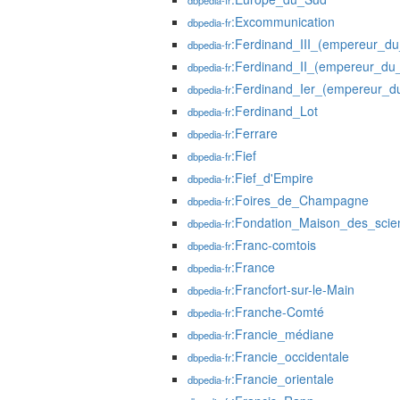
dbpedia-fr
:Excommunication
dbpedia-fr
:Ferdinand_III_(empereur_du
dbpedia-fr
:Ferdinand_II_(empereur_du_
dbpedia-fr
:Ferdinand_Ier_(empereur_d
dbpedia-fr
:Ferdinand_Lot
dbpedia-fr
:Ferrare
dbpedia-fr
:Fief
dbpedia-fr
:Fief_d'Empire
dbpedia-fr
:Foires_de_Champagne
dbpedia-fr
:Fondation_Maison_des_sci
dbpedia-fr
:Franc-comtois
dbpedia-fr
:France
dbpedia-fr
:Francfort-sur-le-Main
dbpedia-fr
:Franche-Comté
dbpedia-fr
:Francie_médiane
dbpedia-fr
:Francie_occidentale
dbpedia-fr
:Francie_orientale
dbpedia-fr