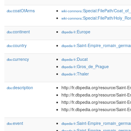
coatOfArms
:Special:FilePath/Coat_
dbo:
wiki-commons
:Special:FilePath/Holy_
wiki-commons
continent
:Europe
dbo:
dbpedia-fr
country
:Saint-Empire_romain_germa
dbo:
dbpedia-fr
currency
:Ducat
dbo:
dbpedia-fr
:Gros_de_Prague
dbpedia-fr
:Thaler
dbpedia-fr
description
http://fr.dbpedia.org/resource/Sain
dbo:
http://fr.dbpedia.org/resource/Sain
http://fr.dbpedia.org/resource/Sain
http://fr.dbpedia.org/resource/Sain
event
:Saint-Empire_romain_germa
dbo:
dbpedia-fr
:Saint-Empire_romain_germ
dbpedia-fr