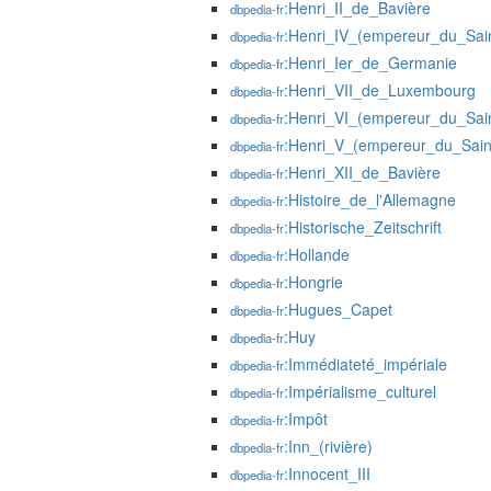
:Henri_II_de_Bavière
dbpedia-fr
:Henri_IV_(empereur_du_Sai
dbpedia-fr
:Henri_Ier_de_Germanie
dbpedia-fr
:Henri_VII_de_Luxembourg
dbpedia-fr
:Henri_VI_(empereur_du_Sai
dbpedia-fr
:Henri_V_(empereur_du_Sain
dbpedia-fr
:Henri_XII_de_Bavière
dbpedia-fr
:Histoire_de_l'Allemagne
dbpedia-fr
:Historische_Zeitschrift
dbpedia-fr
:Hollande
dbpedia-fr
:Hongrie
dbpedia-fr
:Hugues_Capet
dbpedia-fr
:Huy
dbpedia-fr
:Immédiateté_impériale
dbpedia-fr
:Impérialisme_culturel
dbpedia-fr
:Impôt
dbpedia-fr
:Inn_(rivière)
dbpedia-fr
:Innocent_III
dbpedia-fr