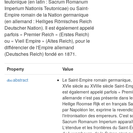
teutonique (en latin : Sacrum Romanum
Imperium Nationis Teutonicae) ou Saint-
Empire romain de la Nation germanique
(en allemand : Heiliges Römisches Reich
Deutscher Nation). Il est également appelé
parfois « Premier Reich » (Erstes Reich)
ou « Vieil Empire » (Altes Reich), pour le
différencier de l'Empire allemand
(Deutsches Reich) fondé en 1871.
Property
Value
abstract
Le Saint-Empire romain germanique, c
dbo:
XVIe siècle au XVIIIe siècle Saint-E
est également appelé parfois « Premier
allemande n'est pas présente dans le
Heilige Roomse Rijk et en français S
par Napoléon Ier, exprime la revendica
l'intronisation des empereurs. C'est s
Sacrum Romanum Imperium apparaît vers
L'étendue et les frontières du Saint-