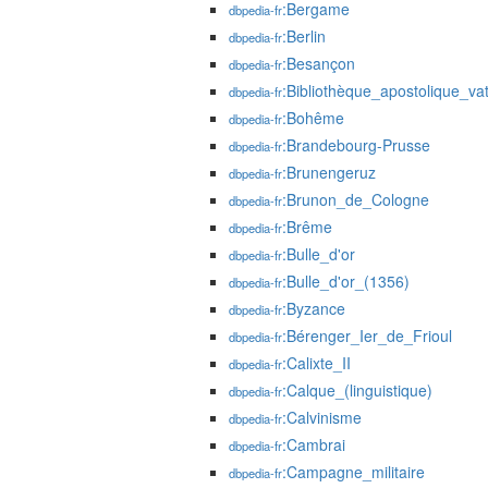
:Bergame
dbpedia-fr
:Berlin
dbpedia-fr
:Besançon
dbpedia-fr
:Bibliothèque_apostolique_va
dbpedia-fr
:Bohême
dbpedia-fr
:Brandebourg-Prusse
dbpedia-fr
:Brunengeruz
dbpedia-fr
:Brunon_de_Cologne
dbpedia-fr
:Brême
dbpedia-fr
:Bulle_d'or
dbpedia-fr
:Bulle_d'or_(1356)
dbpedia-fr
:Byzance
dbpedia-fr
:Bérenger_Ier_de_Frioul
dbpedia-fr
:Calixte_II
dbpedia-fr
:Calque_(linguistique)
dbpedia-fr
:Calvinisme
dbpedia-fr
:Cambrai
dbpedia-fr
:Campagne_militaire
dbpedia-fr