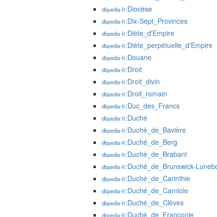
:Diocèse
dbpedia-fr
:Dix-Sept_Provinces
dbpedia-fr
:Diète_d'Empire
dbpedia-fr
:Diète_perpétuelle_d'Empire
dbpedia-fr
:Douane
dbpedia-fr
:Droit
dbpedia-fr
:Droit_divin
dbpedia-fr
:Droit_romain
dbpedia-fr
:Duc_des_Francs
dbpedia-fr
:Duché
dbpedia-fr
:Duché_de_Bavière
dbpedia-fr
:Duché_de_Berg
dbpedia-fr
:Duché_de_Brabant
dbpedia-fr
:Duché_de_Brunswick-Luneb
dbpedia-fr
:Duché_de_Carinthie
dbpedia-fr
:Duché_de_Carniole
dbpedia-fr
:Duché_de_Clèves
dbpedia-fr
:Duché_de_Franconie
dbpedia-fr