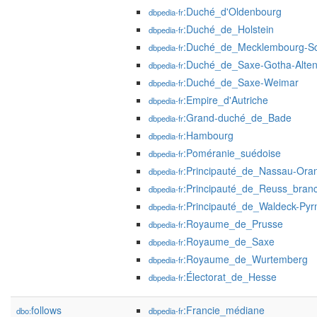
:Duché_d'Oldenbourg
dbpedia-fr
:Duché_de_Holstein
dbpedia-fr
:Duché_de_Mecklembourg-Sc
dbpedia-fr
:Duché_de_Saxe-Gotha-Alte
dbpedia-fr
:Duché_de_Saxe-Weimar
dbpedia-fr
:Empire_d'Autriche
dbpedia-fr
:Grand-duché_de_Bade
dbpedia-fr
:Hambourg
dbpedia-fr
:Poméranie_suédoise
dbpedia-fr
:Principauté_de_Nassau-Ora
dbpedia-fr
:Principauté_de_Reuss_bran
dbpedia-fr
:Principauté_de_Waldeck-Pyr
dbpedia-fr
:Royaume_de_Prusse
dbpedia-fr
:Royaume_de_Saxe
dbpedia-fr
:Royaume_de_Wurtemberg
dbpedia-fr
:Électorat_de_Hesse
dbpedia-fr
follows
:Francie_médiane
dbo:
dbpedia-fr