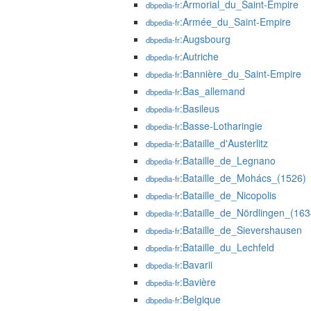
:Armorial_du_Saint-Empire
dbpedia-fr
:Armée_du_Saint-Empire
dbpedia-fr
:Augsbourg
dbpedia-fr
:Autriche
dbpedia-fr
:Bannière_du_Saint-Empire
dbpedia-fr
:Bas_allemand
dbpedia-fr
:Basileus
dbpedia-fr
:Basse-Lotharingie
dbpedia-fr
:Bataille_d'Austerlitz
dbpedia-fr
:Bataille_de_Legnano
dbpedia-fr
:Bataille_de_Mohács_(1526)
dbpedia-fr
:Bataille_de_Nicopolis
dbpedia-fr
:Bataille_de_Nördlingen_(163
dbpedia-fr
:Bataille_de_Sievershausen
dbpedia-fr
:Bataille_du_Lechfeld
dbpedia-fr
:Bavarii
dbpedia-fr
:Bavière
dbpedia-fr
:Belgique
dbpedia-fr