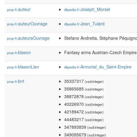
auteur
:Joseph_Morsel
prop-fr:
dbpedia-fr
auteurOuvrage
:Jean_Tulard
prop-fr:
dbpedia-fr
auteursOuvrage
Stefano Andretta, Stéphane Péquign
prop-fr:
blason
Fantasy arms Austrian-Czech Empire
prop-fr:
blasonLien
:Armorial_du_Saint-Empire
prop-fr:
dbpedia-fr
bnf
35337317
prop-fr:
(xsd:integer)
35865685
(xsd:integer)
38872878
(xsd:integer)
40226970
(xsd:integer)
42189472
(xsd:integer)
44483217
(xsd:integer)
347893839
(xsd:integer)
349095679
(xsd:integer)