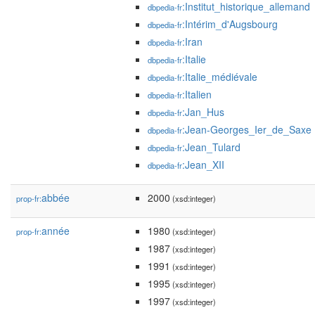
:Institut_historique_allemand
dbpedia-fr
:Intérim_d'Augsbourg
dbpedia-fr
:Iran
dbpedia-fr
:Italie
dbpedia-fr
:Italie_médiévale
dbpedia-fr
:Italien
dbpedia-fr
:Jan_Hus
dbpedia-fr
:Jean-Georges_Ier_de_Saxe
dbpedia-fr
:Jean_Tulard
dbpedia-fr
:Jean_XII
dbpedia-fr
abbée
2000
prop-fr:
(xsd:integer)
année
1980
prop-fr:
(xsd:integer)
1987
(xsd:integer)
1991
(xsd:integer)
1995
(xsd:integer)
1997
(xsd:integer)