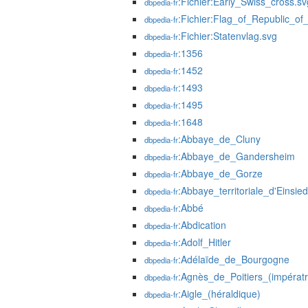
:Fichier:Early_Swiss_cross.sv
dbpedia-fr
:Fichier:Flag_of_Republic_o
dbpedia-fr
:Fichier:Statenvlag.svg
dbpedia-fr
:1356
dbpedia-fr
:1452
dbpedia-fr
:1493
dbpedia-fr
:1495
dbpedia-fr
:1648
dbpedia-fr
:Abbaye_de_Cluny
dbpedia-fr
:Abbaye_de_Gandersheim
dbpedia-fr
:Abbaye_de_Gorze
dbpedia-fr
:Abbaye_territoriale_d'Einsie
dbpedia-fr
:Abbé
dbpedia-fr
:Abdication
dbpedia-fr
:Adolf_Hitler
dbpedia-fr
:Adélaïde_de_Bourgogne
dbpedia-fr
:Agnès_de_Poitiers_(impérat
dbpedia-fr
:Aigle_(héraldique)
dbpedia-fr