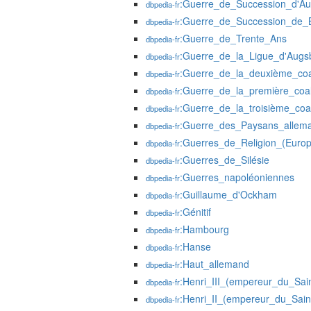
:Guerre_de_Succession_d'Aut
dbpedia-fr
:Guerre_de_Succession_de_
dbpedia-fr
:Guerre_de_Trente_Ans
dbpedia-fr
:Guerre_de_la_Ligue_d'Augs
dbpedia-fr
:Guerre_de_la_deuxième_coal
dbpedia-fr
:Guerre_de_la_première_coal
dbpedia-fr
:Guerre_de_la_troisième_coal
dbpedia-fr
:Guerre_des_Paysans_allem
dbpedia-fr
:Guerres_de_Religion_(Europ
dbpedia-fr
:Guerres_de_Silésie
dbpedia-fr
:Guerres_napoléoniennes
dbpedia-fr
:Guillaume_d'Ockham
dbpedia-fr
:Génitif
dbpedia-fr
:Hambourg
dbpedia-fr
:Hanse
dbpedia-fr
:Haut_allemand
dbpedia-fr
:Henri_III_(empereur_du_Sai
dbpedia-fr
:Henri_II_(empereur_du_Sain
dbpedia-fr