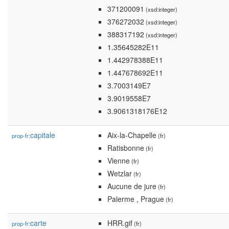
371200091
(xsd:integer)
376272032
(xsd:integer)
388317192
(xsd:integer)
1.35645282E11
1.442978388E11
1.447678692E11
3.7003149E7
3.9019558E7
3.9061318176E12
capitale
Aix-la-Chapelle
prop-fr:
(fr)
Ratisbonne
(fr)
Vienne
(fr)
Wetzlar
(fr)
Aucune de jure
(fr)
Palerme , Prague
(fr)
carte
HRR.gif
prop-fr:
(fr)