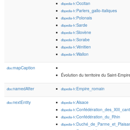
:Occitan
dbpedia-fr
:Parlers_gallo-italiques
dbpedia-fr
:Polonais
dbpedia-fr
:Sarde
dbpedia-fr
:Slovène
dbpedia-fr
:Sorabe
dbpedia-fr
:Vénitien
dbpedia-fr
:Wallon
dbpedia-fr
mapCaption
dbo:
Évolution du territoire du Saint-Empi
namedAfter
:Empire_romain
dbo:
dbpedia-fr
nextEntity
:Alsace
dbo:
dbpedia-fr
:Confédération_des_XIII_can
dbpedia-fr
:Confédération_du_Rhin
dbpedia-fr
:Duché_de_Parme_et_Plaisa
dbpedia-fr