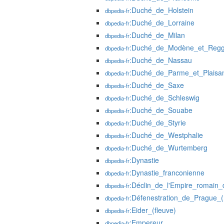
:Duché_de_Holstein
dbpedia-fr
:Duché_de_Lorraine
dbpedia-fr
:Duché_de_Milan
dbpedia-fr
:Duché_de_Modène_et_Regg
dbpedia-fr
:Duché_de_Nassau
dbpedia-fr
:Duché_de_Parme_et_Plaisa
dbpedia-fr
:Duché_de_Saxe
dbpedia-fr
:Duché_de_Schleswig
dbpedia-fr
:Duché_de_Souabe
dbpedia-fr
:Duché_de_Styrie
dbpedia-fr
:Duché_de_Westphalie
dbpedia-fr
:Duché_de_Wurtemberg
dbpedia-fr
:Dynastie
dbpedia-fr
:Dynastie_franconienne
dbpedia-fr
:Déclin_de_l'Empire_romain_
dbpedia-fr
:Défenestration_de_Prague_
dbpedia-fr
:Eider_(fleuve)
dbpedia-fr
:Empereur
dbpedia-fr