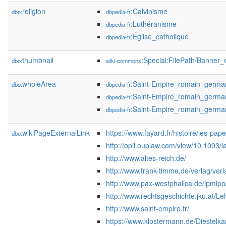
religion
:Calvinisme
dbo:
dbpedia-fr
:Luthéranisme
dbpedia-fr
:Église_catholique
dbpedia-fr
thumbnail
:Special:FilePath/Banner
dbo:
wiki-commons
wholeArea
:Saint-Empire_romain_germ
dbo:
dbpedia-fr
:Saint-Empire_romain_germ
dbpedia-fr
:Saint-Empire_romain_germ
dbpedia-fr
wikiPageExternalLink
https://www.fayard.fr/histoire/les-
dbo:
http://opil.ouplaw.com/view/10.109
http://www.altes-reich.de/
http://www.frank-timme.de/verlag/ve
http://www.pax-westphalica.de/ipmipo
http://www.rechtsgeschichte.jku.at/
http://www.saint-empire.fr/
https://www.klostermann.de/Diestelk