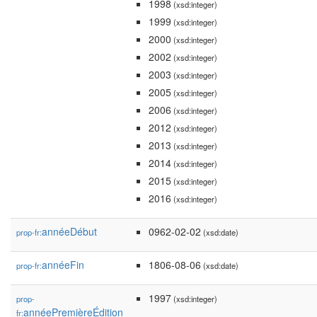
1998
(xsd:integer)
1999
(xsd:integer)
2000
(xsd:integer)
2002
(xsd:integer)
2003
(xsd:integer)
2005
(xsd:integer)
2006
(xsd:integer)
2012
(xsd:integer)
2013
(xsd:integer)
2014
(xsd:integer)
2015
(xsd:integer)
2016
(xsd:integer)
annéeDébut
0962-02-02
prop-fr:
(xsd:date)
annéeFin
1806-08-06
prop-fr:
(xsd:date)
1997
prop-
(xsd:integer)
annéePremièreÉdition
fr: