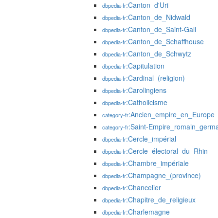
:Canton_d'Uri
dbpedia-fr
:Canton_de_Nidwald
dbpedia-fr
:Canton_de_Saint-Gall
dbpedia-fr
:Canton_de_Schaffhouse
dbpedia-fr
:Canton_de_Schwytz
dbpedia-fr
:Capitulation
dbpedia-fr
:Cardinal_(religion)
dbpedia-fr
:Carolingiens
dbpedia-fr
:Catholicisme
dbpedia-fr
:Ancien_empire_en_Europe
category-fr
:Saint-Empire_romain_germ
category-fr
:Cercle_impérial
dbpedia-fr
:Cercle_électoral_du_Rhin
dbpedia-fr
:Chambre_impériale
dbpedia-fr
:Champagne_(province)
dbpedia-fr
:Chancelier
dbpedia-fr
:Chapitre_de_religieux
dbpedia-fr
:Charlemagne
dbpedia-fr