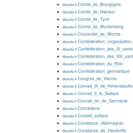
:Comté_de_Bourgogne
dbpedia-fr
:Comté_de_Hainaut
dbpedia-fr
:Comté_de_Tyrol
dbpedia-fr
:Comté_de_Wurtemberg
dbpedia-fr
:Concordat_de_Worms
dbpedia-fr
:Confédération_(organisation_
dbpedia-fr
:Confédération_des_III_cant
dbpedia-fr
:Confédération_des_XIII_can
dbpedia-fr
:Confédération_du_Rhin
dbpedia-fr
:Confédération_germanique
dbpedia-fr
:Congrès_de_Vienne
dbpedia-fr
:Conrad_III_de_Hohenstaufe
dbpedia-fr
:Conrad_II_le_Salique
dbpedia-fr
:Conrad_Ier_de_Germanie
dbpedia-fr
:Conradiens
dbpedia-fr
:Conseil_aulique
dbpedia-fr
:Constance_(Allemagne)
dbpedia-fr
:Constance_de_Hauteville
dbpedia-fr