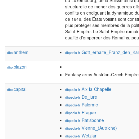
du Luxembourg, de la Suisse ainsi que
structurelle de mener des guerres offen
conflits en endiguant la dynamique du 
de 1648, des États voisins sont const
plus protéger ses membres de la poli
Saint-Empire. Le Saint-Empire romain 
qualité d'empereur des Romains, peut
anthem
:Gott_erhalte_Franz_den_Kai
dbo:
dbpedia-fr
blazon
dbo:
Fantasy arms Austrian-Czech Empire
capital
:Aix-la-Chapelle
dbo:
dbpedia-fr
:De_jure
dbpedia-fr
:Palerme
dbpedia-fr
:Prague
dbpedia-fr
:Ratisbonne
dbpedia-fr
:Vienne_(Autriche)
dbpedia-fr
:Wetzlar
dbpedia-fr