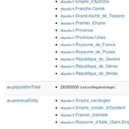
:Empire_d'Autriche
dbpedia-fr
:Franche-Comté
dbpedia-fr
:Grand-duché_de_Toscane
dbpedia-fr
:Premier_Empire
dbpedia-fr
:Provence
dbpedia-fr
:Provinces-Unies
dbpedia-fr
:Royaume_de_France
dbpedia-fr
:Royaume_de_Prusse
dbpedia-fr
:République_de_Genève
dbpedia-fr
:République_de_Gênes
dbpedia-fr
:République_de_Venise
dbpedia-fr
populationTotal
26265000
dbo:
(xsd:nonNegativeInteger)
previousEntity
:Empire_carolingien
dbo:
dbpedia-fr
:Empire_romain_d'Occident
dbpedia-fr
:Francie_orientale
dbpedia-fr
:Royaume_d'Italie_(Saint-Em
dbpedia-fr