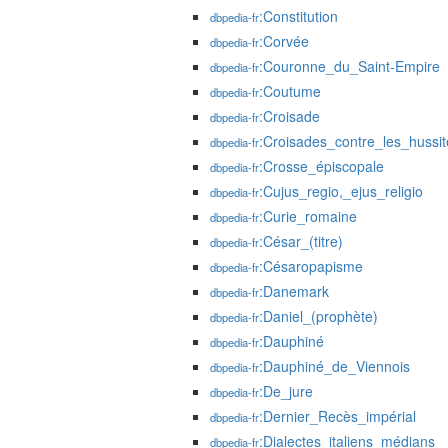
:Constitution
dbpedia-fr
:Corvée
dbpedia-fr
:Couronne_du_Saint-Empire
dbpedia-fr
:Coutume
dbpedia-fr
:Croisade
dbpedia-fr
:Croisades_contre_les_hussit
dbpedia-fr
:Crosse_épiscopale
dbpedia-fr
:Cujus_regio,_ejus_religio
dbpedia-fr
:Curie_romaine
dbpedia-fr
:César_(titre)
dbpedia-fr
:Césaropapisme
dbpedia-fr
:Danemark
dbpedia-fr
:Daniel_(prophète)
dbpedia-fr
:Dauphiné
dbpedia-fr
:Dauphiné_de_Viennois
dbpedia-fr
:De_jure
dbpedia-fr
:Dernier_Recès_impérial
dbpedia-fr
:Dialectes_italiens_médians
dbpedia-fr