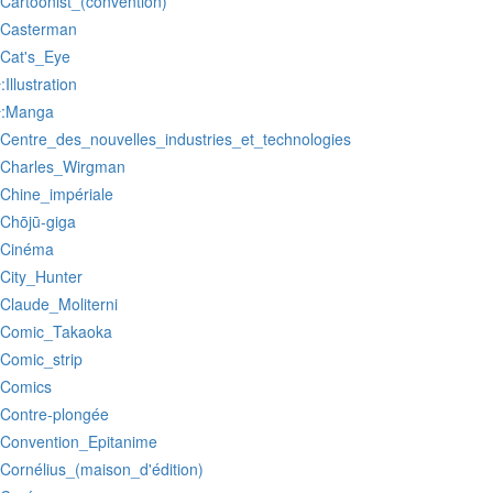
:Cartoonist_(convention)
:Casterman
:Cat's_Eye
:Illustration
r
:Manga
r
:Centre_des_nouvelles_industries_et_technologies
:Charles_Wirgman
:Chine_impériale
:Chōjū-giga
:Cinéma
:City_Hunter
:Claude_Moliterni
:Comic_Takaoka
:Comic_strip
:Comics
:Contre-plongée
:Convention_Epitanime
:Cornélius_(maison_d'édition)