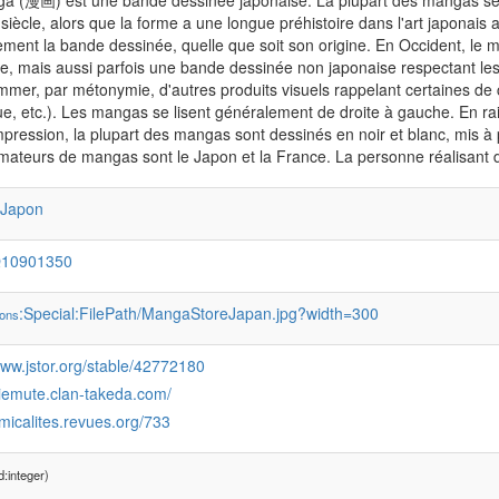
a (漫画) est une bande dessinée japonaise. La plupart des mangas se c
siècle, alors que la forme a une longue préhistoire dans l'art japonais
ment la bande dessinée, quelle que soit son origine. En Occident, l
e, mais aussi parfois une bande dessinée non japonaise respectant le
mer, par métonymie, d'autres produits visuels rappelant certaines de
e, etc.). Les mangas se lisent généralement de droite à gauche. En rai
mpression, la plupart des mangas sont dessinés en noir et blanc, mis à 
ateurs de mangas sont le Japon et la France. La personne réalisant
:Japon
Q10901350
:Special:FilePath/MangaStoreJapan.jpg?width=300
ons
www.jstor.org/stable/42772180
siemute.clan-takeda.com/
omicalites.revues.org/733
:integer)