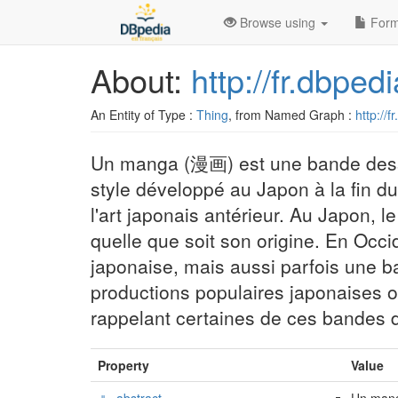
Browse using
Form
About:
http://fr.dbpe
An Entity of Type :
Thing
, from Named Graph :
http://f
Un manga (漫画) est une bande dessi
style développé au Japon à la fin du
l'art japonais antérieur. Au Japon,
quelle que soit son origine. En Oc
japonaise, mais aussi parfois une 
productions populaires japonaises 
rappelant certaines de ces bandes d
Property
Value