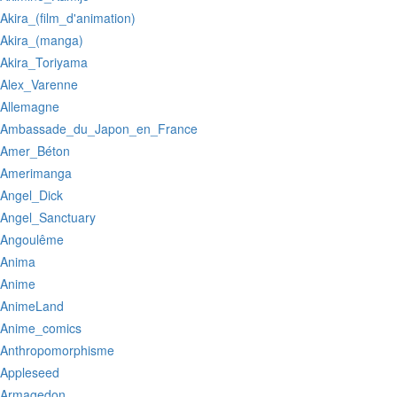
:Akira_(film_d'animation)
:Akira_(manga)
:Akira_Toriyama
:Alex_Varenne
:Allemagne
:Ambassade_du_Japon_en_France
:Amer_Béton
:Amerimanga
:Angel_Dick
:Angel_Sanctuary
:Angoulême
:Anima
:Anime
:AnimeLand
:Anime_comics
:Anthropomorphisme
:Appleseed
:Armagedon