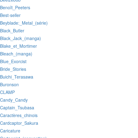
:Benoît_Peeters
:Best-seller
:Beyblade:_Metal_(série)
:Black_Butler
:Black_Jack_(manga)
:Blake_et_Mortimer
:Bleach_(manga)
:Blue_Exorcist
:Bride_Stories
:Buichi_Terasawa
:Buronson
:CLAMP
:Candy_Candy
:Captain_Tsubasa
:Caractères_chinois
:Cardcaptor_Sakura
:Caricature