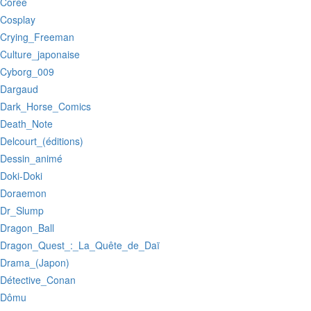
:Corée
:Cosplay
:Crying_Freeman
:Culture_japonaise
:Cyborg_009
:Dargaud
:Dark_Horse_Comics
:Death_Note
:Delcourt_(éditions)
:Dessin_animé
:Doki-Doki
:Doraemon
:Dr_Slump
:Dragon_Ball
:Dragon_Quest_:_La_Quête_de_Daï
:Drama_(Japon)
:Détective_Conan
:Dômu