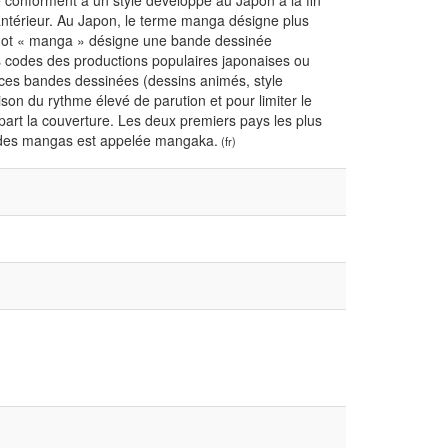
onforment à un style développé au Japon à la fin
 antérieur. Au Japon, le terme manga désigne plus
e mot « manga » désigne une bande dessinée
s codes des productions populaires japonaises ou
 ces bandes dessinées (dessins animés, style
son du rythme élevé de parution et pour limiter le
part la couverture. Les deux premiers pays les plus
 des mangas est appelée mangaka.
(fr)