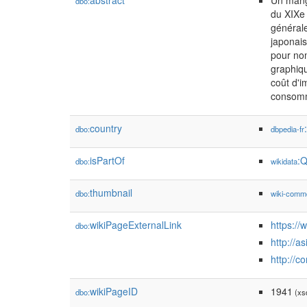
abstract
Un mang
dbo:
du XIXe 
générale
japonais
pour nom
graphiqu
coût d'i
consomm
country
dbo:
dbpedia-fr
isPartOf
:
dbo:
wikidata
thumbnail
dbo:
wiki-comm
wikiPageExternalLink
https://
dbo:
http://a
http://c
wikiPageID
1941
dbo:
(xsd