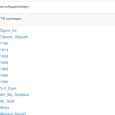
sd:nonNegativeInteger)
710
(xsd:integer)
:Ōgure_Ito
:Takeshi_Okazaki
:1760
:1814
:1834
:1849
:1963
:1985
:1990
:3×3_Eyes
:Ah!_My_Goddess
:Air_Gear
:Akata
:Akimine_Kamijō