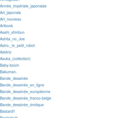
:Armée_impériale_japonaise
:Art_japonais
:Art_nouveau
:Artbook
:Asahi_shinbun
:Ashita_no_Joe
:Astro,_le_petit_robot
:Astérix
:Asuka_(collection)
:Baby-boom
:Bakuman.
:Bande_dessinée
:Bande_dessinée_en_ligne
:Bande_dessinée_européenne
:Bande_dessinée_franco-belge
:Bande_dessinée_érotique
:Bastard!!
:Beelzebub