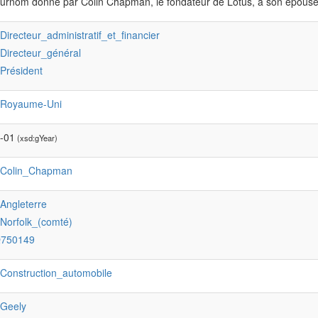
 surnom donné par Colin Chapman, le fondateur de Lotus, à son épouse
:Directeur_administratif_et_financier
:Directeur_général
:Président
:Royaume-Uni
-01
(xsd:gYear)
:Colin_Chapman
:Angleterre
:Norfolk_(comté)
Q750149
:Construction_automobile
:Geely