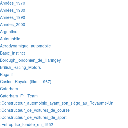
:Années_1970
:Années_1980
:Années_1990
:Années_2000
:Argentine
:Automobile
:Aérodynamique_automobile
:Basic_Instinct
:Borough_londonien_de_Haringey
:British_Racing_Motors
:Bugatti
:Casino_Royale_(film,_1967)
:Caterham
:Caterham_F1_Team
:Constructeur_automobile_ayant_son_siège_au_Royaume-Uni
r
:Constructeur_de_voitures_de_course
r
:Constructeur_de_voitures_de_sport
r
:Entreprise_fondée_en_1952
r