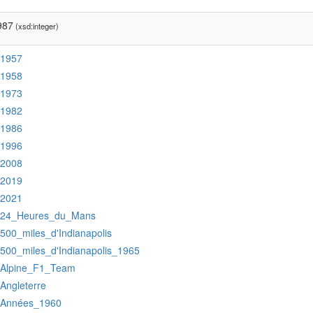
987
(xsd:integer)
:1957
:1958
:1973
:1982
:1986
:1996
:2008
:2019
:2021
:24_Heures_du_Mans
:500_miles_d'Indianapolis
:500_miles_d'Indianapolis_1965
:Alpine_F1_Team
:Angleterre
:Années_1960