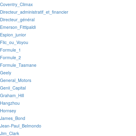
:Coventry_Climax
:Directeur_administratif_et_financier
:Directeur_général
:Emerson_Fittipaldi
:Espion_junior
:Flic_ou_Voyou
:Formule_1
:Formule_2
:Formule_Tasmane
:Geely
:General_Motors
:Genii_Capital
:Graham_Hill
:Hangzhou
:Hornsey
:James_Bond
:Jean-Paul_Belmondo
:Jim_Clark