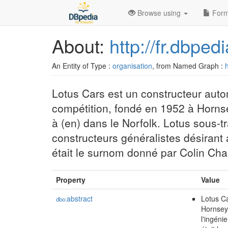
Browse using
Form
About:
http://fr.dbpe
An Entity of Type :
organisation
, from Named Graph :
h
Lotus Cars est un constructeur autom
compétition, fondé en 1952 à Hornse
à (en) dans le Norfolk. Lotus sous-t
constructeurs généralistes désirant 
était le surnom donné par Colin Ch
Property
Value
abstract
Lotus Ca
dbo:
Hornsey 
l'ingéni