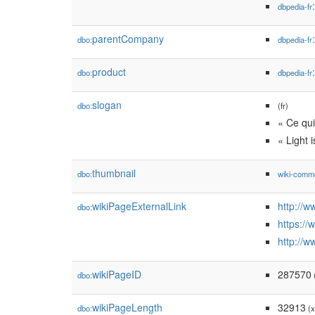
dbpedia-fr
parentCompany
dbo:
dbpedia-fr
product
dbo:
dbpedia-fr
slogan
dbo:
(fr)
« Ce qui
« Light i
thumbnail
dbo:
wiki-comm
wikiPageExternalLink
http://w
dbo:
https://
http://
wikiPageID
287570
dbo:
(
wikiPageLength
32913
dbo:
(x