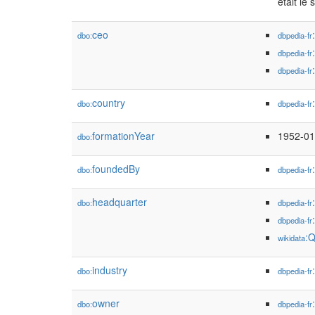
était le
ceo
dbo:
dbpedia-fr
dbpedia-fr
dbpedia-fr
country
dbo:
dbpedia-fr
formationYear
1952-01
dbo:
foundedBy
dbo:
dbpedia-fr
headquarter
dbo:
dbpedia-fr
dbpedia-fr
:
wikidata
industry
dbo:
dbpedia-fr
owner
dbo:
dbpedia-fr