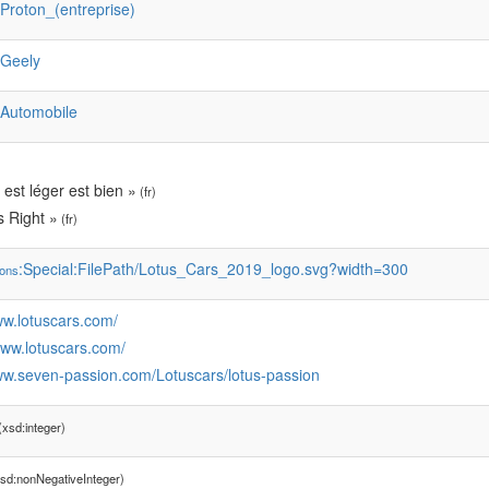
:Proton_(entreprise)
:Geely
:Automobile
 est léger est bien »
(fr)
s Right »
(fr)
:Special:FilePath/Lotus_Cars_2019_logo.svg?width=300
ons
ww.lotuscars.com/
www.lotuscars.com/
www.seven-passion.com/Lotuscars/lotus-passion
xsd:integer)
sd:nonNegativeInteger)