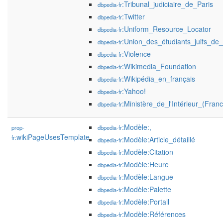
:Tribunal_judiciaire_de_Paris
dbpedia-fr
:Twitter
dbpedia-fr
:Uniform_Resource_Locator
dbpedia-fr
:Union_des_étudiants_juifs_de
dbpedia-fr
:Violence
dbpedia-fr
:Wikimedia_Foundation
dbpedia-fr
:Wikipédia_en_français
dbpedia-fr
:Yahoo!
dbpedia-fr
:Ministère_de_l'Intérieur_(Fran
dbpedia-fr
:Modèle:,
prop-
dbpedia-fr
wikiPageUsesTemplate
fr:
:Modèle:Article_détaillé
dbpedia-fr
:Modèle:Citation
dbpedia-fr
:Modèle:Heure
dbpedia-fr
:Modèle:Langue
dbpedia-fr
:Modèle:Palette
dbpedia-fr
:Modèle:Portail
dbpedia-fr
:Modèle:Références
dbpedia-fr