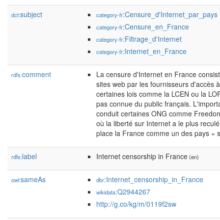
subject
:Censure_d'Internet_par_pays
dct:
category-fr
:Censure_en_France
category-fr
:Filtrage_d'Internet
category-fr
:Internet_en_France
category-fr
comment
La censure d'Internet en France consis
rdfs:
sites web par les fournisseurs d'accès 
certaines lois comme la LCEN ou la LOPP
pas connue du public français. L'import
conduit certaines ONG comme Freedom 
où la liberté sur Internet a le plus recu
place la France comme un des pays « so
label
Internet censorship in France
rdfs:
(en)
sameAs
:Internet_censorship_in_France
owl:
dbr
:Q2944267
wikidata
http://g.co/kg/m/0119f2sw