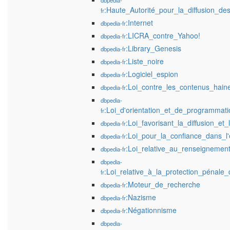
dbpedia-
:Haute_Autorité_pour_la_diffusion_des
fr
:Internet
dbpedia-fr
:LICRA_contre_Yahoo!
dbpedia-fr
:Library_Genesis
dbpedia-fr
:Liste_noire
dbpedia-fr
:Logiciel_espion
dbpedia-fr
:Loi_contre_les_contenus_hain
dbpedia-fr
dbpedia-
:Loi_d'orientation_et_de_programmati
fr
:Loi_favorisant_la_diffusion_et
dbpedia-fr
:Loi_pour_la_confiance_dans_
dbpedia-fr
:Loi_relative_au_renseignemen
dbpedia-fr
dbpedia-
:Loi_relative_à_la_protection_pénale_de
fr
:Moteur_de_recherche
dbpedia-fr
:Nazisme
dbpedia-fr
:Négationnisme
dbpedia-fr
dbpedia-