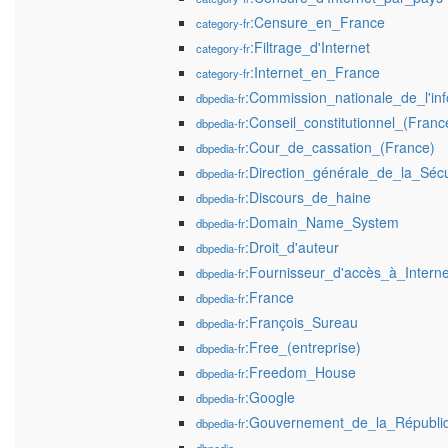
:Censure_en_France
category-fr
:Filtrage_d'Internet
category-fr
:Internet_en_France
category-fr
:Commission_nationale_de_l'inf
dbpedia-fr
:Conseil_constitutionnel_(Franc
dbpedia-fr
:Cour_de_cassation_(France)
dbpedia-fr
:Direction_générale_de_la_Sécu
dbpedia-fr
:Discours_de_haine
dbpedia-fr
:Domain_Name_System
dbpedia-fr
:Droit_d'auteur
dbpedia-fr
:Fournisseur_d'accès_à_Interne
dbpedia-fr
:France
dbpedia-fr
:François_Sureau
dbpedia-fr
:Free_(entreprise)
dbpedia-fr
:Freedom_House
dbpedia-fr
:Google
dbpedia-fr
:Gouvernement_de_la_Républiq
dbpedia-fr