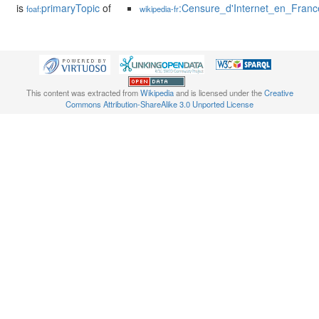
is
primaryTopic
of
:Censure_d'Internet_en_Franc
foaf:
wikipedia-fr
This content was extracted from
Wikipedia
and is licensed under the
Creative
Commons Attribution-ShareAlike 3.0 Unported License