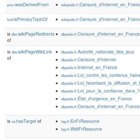
wasDerivedFrom
:Censure_d'Internet_en_Fran
prov:
wikipedia-fr
isPrimaryTopicOf
:Censure_d'Internet_en_Franc
foaf:
wikipedia-fr
is
wikiPageRedirects
:Censure_d'internet_en_France
dbo:
dbpedia-fr
of
is
wikiPageWikiLink
:Autorité_nationale_des_jeux
dbo:
dbpedia-fr
of
:Censure_d'Internet
dbpedia-fr
:Internet_en_France
dbpedia-fr
:Loi_contre_les_contenus_hain
dbpedia-fr
:Loi_favorisant_la_diffusion_et
dbpedia-fr
:Loi_pour_la_confiance_dans_
dbpedia-fr
:État_d'urgence_en_France
dbpedia-fr
:Censure_d'internet_en_France
dbpedia-fr
is
hasTarget
of
:EnFrResource
oa:
tag-fr
:WdtFrResource
tag-fr