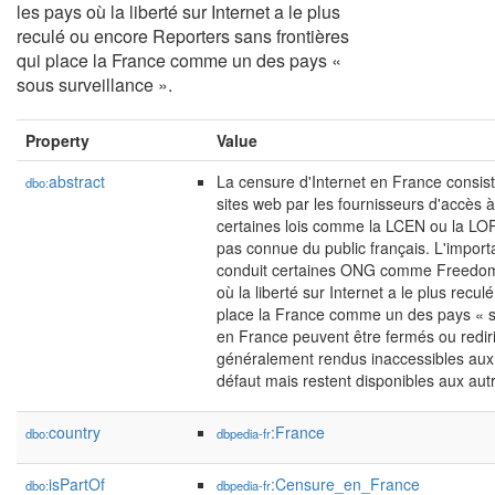
les pays où la liberté sur Internet a le plus
reculé ou encore Reporters sans frontières
qui place la France comme un des pays «
sous surveillance ».
Property
Value
abstract
La censure d'Internet en France consis
dbo:
sites web par les fournisseurs d'accès 
certaines lois comme la LCEN ou la LOPP
pas connue du public français. L'import
conduit certaines ONG comme Freedom 
où la liberté sur Internet a le plus recu
place la France comme un des pays « so
en France peuvent être fermés ou rediri
généralement rendus inaccessibles aux 
défaut mais restent disponibles aux aut
country
:France
dbo:
dbpedia-fr
isPartOf
:Censure_en_France
dbo:
dbpedia-fr