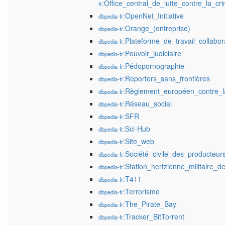
:Office_central_de_lutte_contre_la_cr
fr
:OpenNet_Initiative
dbpedia-fr
:Orange_(entreprise)
dbpedia-fr
:Plateforme_de_travail_collabora
dbpedia-fr
:Pouvoir_judiciaire
dbpedia-fr
:Pédopornographie
dbpedia-fr
:Reporters_sans_frontières
dbpedia-fr
:Règlement_européen_contre_la
dbpedia-fr
:Réseau_social
dbpedia-fr
:SFR
dbpedia-fr
:Sci-Hub
dbpedia-fr
:Site_web
dbpedia-fr
:Société_civile_des_producteu
dbpedia-fr
:Station_hertzienne_militaire_d
dbpedia-fr
:T411
dbpedia-fr
:Terrorisme
dbpedia-fr
:The_Pirate_Bay
dbpedia-fr
:Tracker_BitTorrent
dbpedia-fr