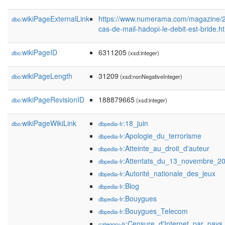
wikiPageExternalLink
https://www.numerama.com/magazine/20
dbo:
cas-de-mail-hadopi-le-debit-est-bride.h
wikiPageID
6311205
dbo:
(xsd:integer)
wikiPageLength
31209
dbo:
(xsd:nonNegativeInteger)
wikiPageRevisionID
188879665
dbo:
(xsd:integer)
wikiPageWikiLink
:18_juin
dbo:
dbpedia-fr
:Apologie_du_terrorisme
dbpedia-fr
:Atteinte_au_droit_d'auteur
dbpedia-fr
:Attentats_du_13_novembre_2
dbpedia-fr
:Autorité_nationale_des_jeux
dbpedia-fr
:Blog
dbpedia-fr
:Bouygues
dbpedia-fr
:Bouygues_Telecom
dbpedia-fr
:Censure_d'Internet_par_pays
category-fr