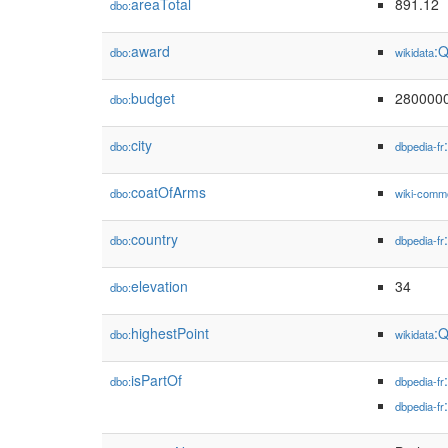
areaTotal
891.12
dbo:
award
:
dbo:
wikidata
budget
280000
dbo:
city
dbo:
dbpedia-fr
coatOfArms
dbo:
wiki-comm
country
dbo:
dbpedia-fr
elevation
34
dbo:
highestPoint
:
dbo:
wikidata
isPartOf
dbo:
dbpedia-fr
dbpedia-fr