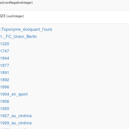
sd:nonNegativeInteger)
823
(xsd:integer)
:Toponyme_évoquant_l'ours
r
:1._FC_Union_Berlin
:1220
:1747
:1844
:1877
:1891
:1892
:1896
:1904_en_sport
:1906
:1920
:1927_au_cinéma
:1929_au_cinéma