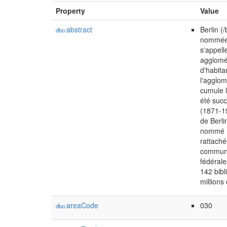
Property
Value
abstract
Berlin (/
dbo:
nommée L
s'appell
agglomér
d'habita
l'agglom
cumule l
été suc
(1871-1
de Berli
nommé Be
rattaché
communis
fédérale
142 bibl
millions
areaCode
030
dbo: