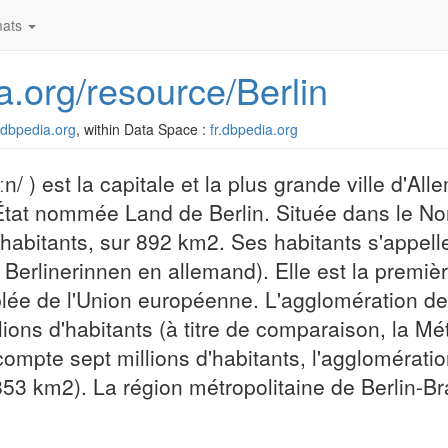
ats
ia.org/resource/Berlin
r.dbpedia.org
, within Data Space :
fr.dbpedia.org
liːn/ ) est la capitale et la plus grande ville d'Al
e-État nommée Land de Berlin. Située dans le No
'habitants, sur 892 km2. Ses habitants s'appelle
e Berlinerinnen en allemand). Elle est la première
lée de l'Union européenne. L'agglomération de 
ions d'habitants (à titre de comparaison, la Mé
ompte sept millions d'habitants, l'agglomérati
 853 km2). La région métropolitaine de Berlin-B