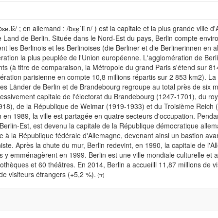
bɛʁ.lɛ̃/ ; en allemand : /bɛɐ̯ˈliːn/ ) est la capitale et la plus grande ville
and de Berlin. Située dans le Nord-Est du pays, Berlin compte environ
ent les Berlinois et les Berlinoises (die Berliner et die Berlinerinnen en a
ation la plus peuplée de l'Union européenne. L'agglomération de Berli
nts (à titre de comparaison, la Métropole du grand Paris s'étend sur 81
ération parisienne en compte 10,8 millions répartis sur 2 853 km2). La
es Länder de Berlin et de Brandebourg regroupe au total près de six mil
cessivement capitale de l'électorat du Brandebourg (1247-1701), du r
918), de la République de Weimar (1919-1933) et du Troisième Reich (
n en 1989, la ville est partagée en quatre secteurs d'occupation. Pendant
rlin-Est, est devenu la capitale de la République démocratique allema
e à la République fédérale d'Allemagne, devenant ainsi un bastion avan
te. Après la chute du mur, Berlin redevint, en 1990, la capitale de l'All
s y emménagèrent en 1999. Berlin est une ville mondiale culturelle et a
iothèques et 60 théâtres. En 2014, Berlin a accueilli 11,87 millions de v
 de visiteurs étrangers (+5,2 %).
(fr)