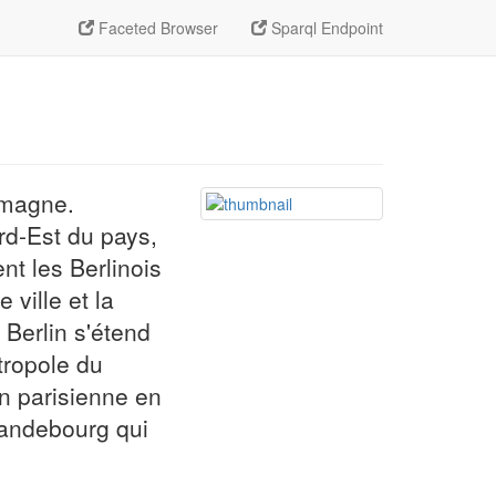
Faceted Browser
Sparql Endpoint
lemagne.
rd-Est du pays,
nt les Berlinois
 ville et la
Berlin s'étend
tropole du
on parisienne en
randebourg qui