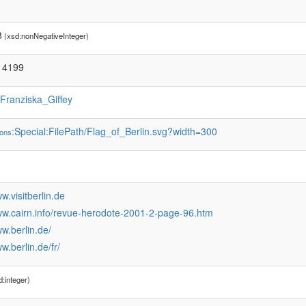
8
(xsd:nonNegativeInteger)
14199
:Franziska_Giffey
:Special:FilePath/Flag_of_Berlin.svg?width=300
ons
ww.visitberlin.de
www.cairn.info/revue-herodote-2001-2-page-96.htm
ww.berlin.de/
w.berlin.de/fr/
:integer)