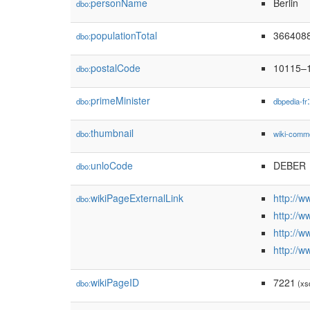
personName
Berlin
dbo:
populationTotal
366408
dbo:
postalCode
10115–
dbo:
primeMinister
dbo:
dbpedia-fr
thumbnail
dbo:
wiki-comm
unloCode
DEBER
dbo:
wikiPageExternalLink
http://w
dbo:
http://
http://w
http://ww
wikiPageID
7221
dbo:
(xsd