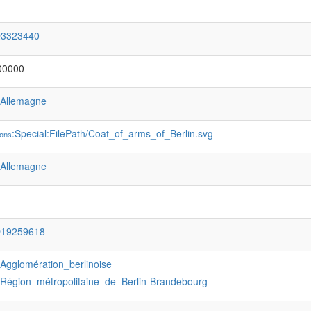
Q3323440
00000
:Allemagne
:Special:FilePath/Coat_of_arms_of_Berlin.svg
ons
:Allemagne
Q19259618
:Agglomération_berlinoise
:Région_métropolitaine_de_Berlin-Brandebourg