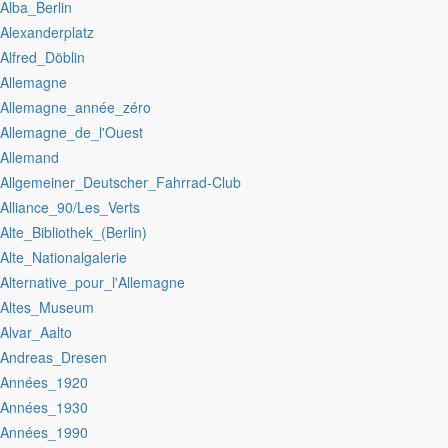
:Alba_Berlin
:Alexanderplatz
:Alfred_Döblin
:Allemagne
:Allemagne_année_zéro
:Allemagne_de_l'Ouest
:Allemand
:Allgemeiner_Deutscher_Fahrrad-Club
:Alliance_90/Les_Verts
:Alte_Bibliothek_(Berlin)
:Alte_Nationalgalerie
:Alternative_pour_l'Allemagne
:Altes_Museum
:Alvar_Aalto
:Andreas_Dresen
:Années_1920
:Années_1930
:Années_1990