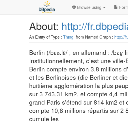
Browse using
Form
About:
http://fr.dbped
An Entity of Type :
Thing
, from Named Graph :
http://f
Berlin (/bɛʁ.lɛ̃/ ; en allemand : /bɛɐ̯ˈ
Institutionnellement, c’est une vill
Berlin compte environ 3,8 millions d
et les Berlinoises (die Berliner et di
huitième agglomération la plus peup
sur 3 743,31 km2, et compte 4,4 mill
grand Paris s'étend sur 814 km2 et c
compte 10,8 millions répartis sur 2
cumule les