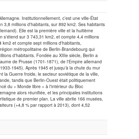
 d'Allemagne. Institutionnellement, c’est une ville-État
 3,8 millions d'habitants, sur 892 km2. Ses habitants
llemand). Elle est la première ville et la huitième
n s'étend sur 3 743,31 km2, et compte 4,4 millions
4 km2 et compte sept millions d'habitants,
 région métropolitaine de Berlin-Brandebourg qui
lions d'habitants. Fondée au XIIIe siècle, Berlin a
oyaume de Prusse (1701-1871), de l'Empire allemand
1933-1945). Après 1945 et jusqu'à la chute du mur
 la Guerre froide, le secteur soviétique de la ville,
nde, tandis que Berlin-Ouest était politiquement
cé du « Monde libre » à l'intérieur du Bloc
emagne alors réunifiée, et les principales institutions
rtistique de premier plan. La ville abrite 166 musées,
isiteurs (+4,8 % par rapport à 2013), dont 4,52