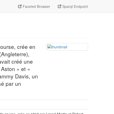
Faceted Browser
Sparql Endpoint
n
course, crée en
Angleterre),
avait créé une
 Aston » et «
Sammy Davis, un
sé par un