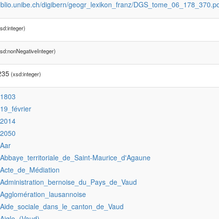
/biblio.unibe.ch/digibern/geogr_lexikon_franz/DGS_tome_06_178_370.p
sd:integer)
sd:nonNegativeInteger)
235
(xsd:integer)
:1803
:19_février
:2014
:2050
:Aar
:Abbaye_territoriale_de_Saint-Maurice_d'Agaune
:Acte_de_Médiation
:Administration_bernoise_du_Pays_de_Vaud
:Agglomération_lausannoise
:Aide_sociale_dans_le_canton_de_Vaud
:Aigle_(Vaud)