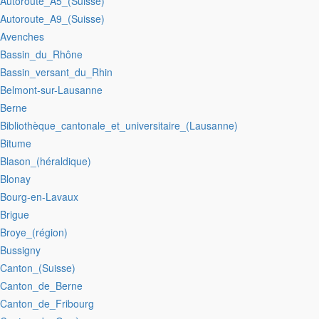
:Autoroute_A5_(Suisse)
:Autoroute_A9_(Suisse)
:Avenches
:Bassin_du_Rhône
:Bassin_versant_du_Rhin
:Belmont-sur-Lausanne
:Berne
:Bibliothèque_cantonale_et_universitaire_(Lausanne)
:Bitume
:Blason_(héraldique)
:Blonay
:Bourg-en-Lavaux
:Brigue
:Broye_(région)
:Bussigny
:Canton_(Suisse)
:Canton_de_Berne
:Canton_de_Fribourg