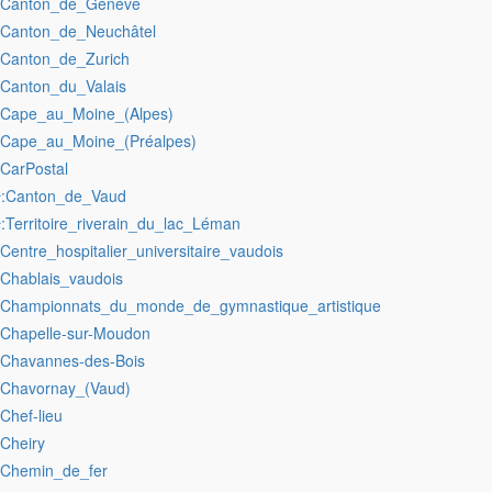
:Canton_de_Genève
:Canton_de_Neuchâtel
:Canton_de_Zurich
:Canton_du_Valais
:Cape_au_Moine_(Alpes)
:Cape_au_Moine_(Préalpes)
:CarPostal
:Canton_de_Vaud
r
:Territoire_riverain_du_lac_Léman
r
:Centre_hospitalier_universitaire_vaudois
:Chablais_vaudois
:Championnats_du_monde_de_gymnastique_artistique
:Chapelle-sur-Moudon
:Chavannes-des-Bois
:Chavornay_(Vaud)
:Chef-lieu
:Cheiry
:Chemin_de_fer