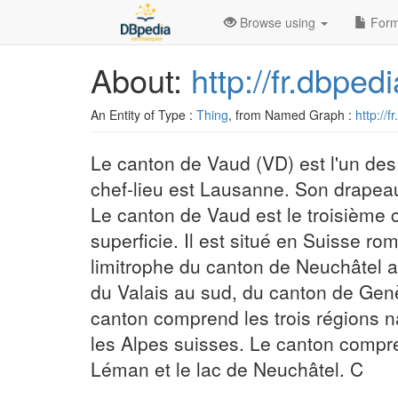
Browse using
Form
About:
http://fr.dbpe
An Entity of Type :
Thing
, from Named Graph :
http://f
Le canton de Vaud (VD) est l'un des 
chef-lieu est Lausanne. Son drapeau 
Le canton de Vaud est le troisième 
superficie. Il est situé en Suisse ro
limitrophe du canton de Neuchâtel a
du Valais au sud, du canton de Genè
canton comprend les trois régions na
les Alpes suisses. Le canton compr
Léman et le lac de Neuchâtel. C