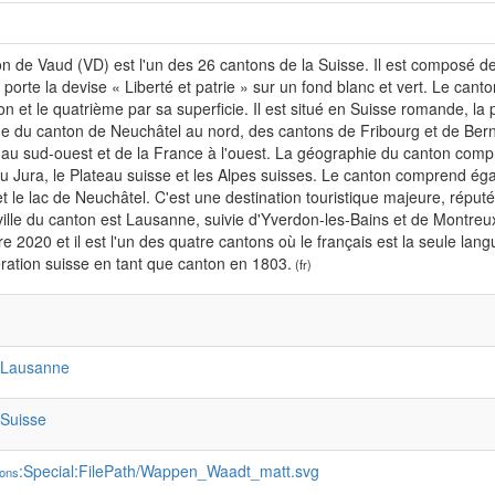
n de Vaud (VD) est l'un des 26 cantons de la Suisse. Il est composé de 
porte la devise « Liberté et patrie » sur un fond blanc et vert. Le can
on et le quatrième par sa superficie. Il est situé en Suisse romande, la 
he du canton de Neuchâtel au nord, des cantons de Fribourg et de Berne
u sud-ouest et de la France à l'ouest. La géographie du canton compren
u Jura, le Plateau suisse et les Alpes suisses. Le canton comprend éga
 le lac de Neuchâtel. C'est une destination touristique majeure, répu
ille du canton est Lausanne, suivie d'Yverdon-les-Bains et de Montre
 2020 et il est l'un des quatre cantons où le français est la seule langue
ation suisse en tant que canton en 1803.
(fr)
:Lausanne
:Suisse
:Special:FilePath/Wappen_Waadt_matt.svg
ons