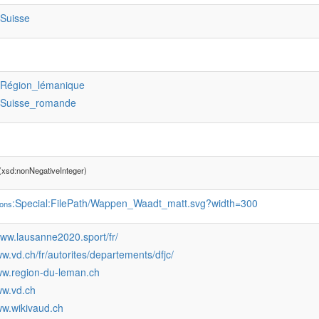
:Suisse
:Région_lémanique
:Suisse_romande
(xsd:nonNegativeInteger)
:Special:FilePath/Wappen_Waadt_matt.svg?width=300
ons
www.lausanne2020.sport/fr/
ww.vd.ch/fr/autorites/departements/dfjc/
www.region-du-leman.ch
ww.vd.ch
ww.wikivaud.ch