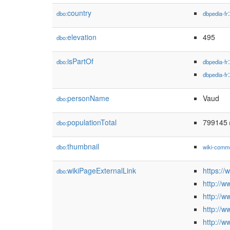
country
dbo:
dbpedia-fr
elevation
495
dbo:
isPartOf
dbo:
dbpedia-fr
dbpedia-fr
personName
Vaud
dbo:
populationTotal
799145
dbo:
thumbnail
dbo:
wiki-comm
wikiPageExternalLink
https://
dbo:
http://w
http://
http://w
http://w