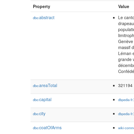
Property
Value
abstract
Le canto
dbo:
drapeau 
populati
limitrop
Genève a
massif d
Léman et
grande v
décembre
Confédér
areaTotal
321194
dbo:
capital
dbo:
dbpedia-fr
city
dbo:
dbpedia-fr
coatOfArms
dbo:
wiki-comm