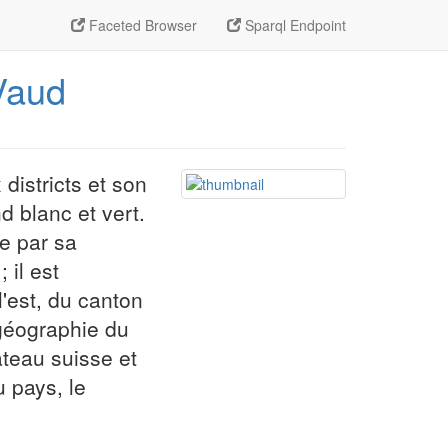
Faceted Browser
Sparql Endpoint
Vaud
districts et son
d blanc et vert.
e par sa
 il est
'est, du canton
 géographie du
ateau suisse et
 pays, le