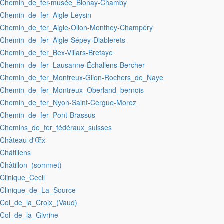
:Chemin_de_fer-musée_Blonay-Chamby
:Chemin_de_fer_Aigle-Leysin
:Chemin_de_fer_Aigle-Ollon-Monthey-Champéry
:Chemin_de_fer_Aigle-Sépey-Diablerets
:Chemin_de_fer_Bex-Villars-Bretaye
:Chemin_de_fer_Lausanne-Échallens-Bercher
:Chemin_de_fer_Montreux-Glion-Rochers_de_Naye
:Chemin_de_fer_Montreux_Oberland_bernois
:Chemin_de_fer_Nyon-Saint-Cergue-Morez
:Chemin_de_fer_Pont-Brassus
:Chemins_de_fer_fédéraux_suisses
:Château-d'Œx
:Châtillens
:Châtillon_(sommet)
:Clinique_Cecil
:Clinique_de_La_Source
:Col_de_la_Croix_(Vaud)
:Col_de_la_Givrine