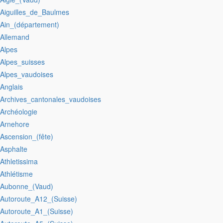
:Aiguilles_de_Baulmes
:Ain_(département)
:Allemand
:Alpes
:Alpes_suisses
:Alpes_vaudoises
:Anglais
:Archives_cantonales_vaudoises
:Archéologie
:Arnehore
:Ascension_(fête)
:Asphalte
:Athletissima
:Athlétisme
:Aubonne_(Vaud)
:Autoroute_A12_(Suisse)
:Autoroute_A1_(Suisse)