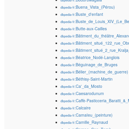
dbpedia-fr
:Buena_Vista_(Pérou)
dbpedia-fr
:Buste_d'enfant
dbpedia-fr
:Buste_de_Louis_XIV_(Le_Be
dbpedia-fr
:Butte-aux-Cailles
dbpedia-fr
:Bâtiment_du_théâtre_Alexand
dbpedia-fr
:Bâtiment_situé_122_rue_Ob
dbpedia-fr
:Bâtiment_situé_2_rue_Kralj
dbpedia-fr
:Béatrice_Nodé-Langlois
dbpedia-fr
:Béguinage_de_Bruges
dbpedia-fr
:Bélier_(machine_de_guerre)
dbpedia-fr
:Béthisy-Saint-Martin
dbpedia-fr
:Ca'_da_Mosto
dbpedia-fr
:Caesarodunum
dbpedia-fr
:Caffè-Pasticceria_Baratti_&_
dbpedia-fr
:Calcaire
dbpedia-fr
:Camaïeu_(peinture)
dbpedia-fr
:Camille_Raynaud
dbpedia-fr