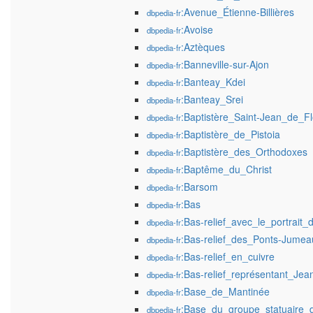
:Avenue_Étienne-Billières
dbpedia-fr
:Avoise
dbpedia-fr
:Aztèques
dbpedia-fr
:Banneville-sur-Ajon
dbpedia-fr
:Banteay_Kdei
dbpedia-fr
:Banteay_Srei
dbpedia-fr
:Baptistère_Saint-Jean_de_F
dbpedia-fr
:Baptistère_de_Pistoia
dbpedia-fr
:Baptistère_des_Orthodoxes
dbpedia-fr
:Baptême_du_Christ
dbpedia-fr
:Barsom
dbpedia-fr
:Bas
dbpedia-fr
:Bas-relief_avec_le_portrait_
dbpedia-fr
:Bas-relief_des_Ponts-Jumea
dbpedia-fr
:Bas-relief_en_cuivre
dbpedia-fr
:Bas-relief_représentant_Jea
dbpedia-fr
:Base_de_Mantinée
dbpedia-fr
:Base_du_groupe_statuaire_
dbpedia-fr