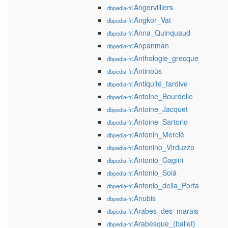
:Angervilliers
dbpedia-fr
:Angkor_Vat
dbpedia-fr
:Anna_Quinquaud
dbpedia-fr
:Anpanman
dbpedia-fr
:Anthologie_grecque
dbpedia-fr
:Antinoüs
dbpedia-fr
:Antiquité_tardive
dbpedia-fr
:Antoine_Bourdelle
dbpedia-fr
:Antoine_Jacquet
dbpedia-fr
:Antoine_Sartorio
dbpedia-fr
:Antonin_Mercié
dbpedia-fr
:Antonino_Virduzzo
dbpedia-fr
:Antonio_Gagini
dbpedia-fr
:Antonio_Solá
dbpedia-fr
:Antonio_della_Porta
dbpedia-fr
:Anubis
dbpedia-fr
:Arabes_des_marais
dbpedia-fr
:Arabesque_(ballet)
dbpedia-fr