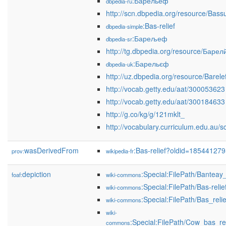
:Барельеф
dbpedia-ru
http://scn.dbpedia.org/resource/Bassu
:Bas-relief
dbpedia-simple
:Барељеф
dbpedia-sr
http://tg.dbpedia.org/resource/Баре
:Барельєф
dbpedia-uk
http://uz.dbpedia.org/resource/Barele
http://vocab.getty.edu/aat/300053623
http://vocab.getty.edu/aat/300184633
http://g.co/kg/g/121mklt_
http://vocabulary.curriculum.edu.au/s
wasDerivedFrom
:Bas-relief?oldid=18544127
prov:
wikipedia-fr
depiction
:Special:FilePath/Banteay
foaf:
wiki-commons
:Special:FilePath/Bas-rel
wiki-commons
:Special:FilePath/Bas_reli
wiki-commons
wiki-
:Special:FilePath/Cow_bas_r
commons