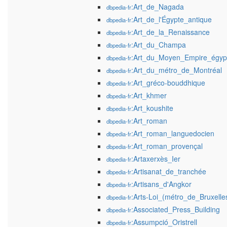
:Art_de_Nagada
dbpedia-fr
:Art_de_l'Égypte_antique
dbpedia-fr
:Art_de_la_Renaissance
dbpedia-fr
:Art_du_Champa
dbpedia-fr
:Art_du_Moyen_Empire_égyp
dbpedia-fr
:Art_du_métro_de_Montréal
dbpedia-fr
:Art_gréco-bouddhique
dbpedia-fr
:Art_khmer
dbpedia-fr
:Art_koushite
dbpedia-fr
:Art_roman
dbpedia-fr
:Art_roman_languedocien
dbpedia-fr
:Art_roman_provençal
dbpedia-fr
:Artaxerxès_Ier
dbpedia-fr
:Artisanat_de_tranchée
dbpedia-fr
:Artisans_d'Angkor
dbpedia-fr
:Arts-Loi_(métro_de_Bruxelle
dbpedia-fr
:Associated_Press_Building
dbpedia-fr
:Assumpció_Oristrell
dbpedia-fr