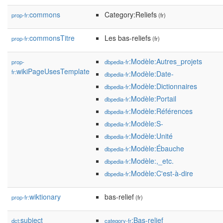
commons
Category:Reliefs
prop-fr:
(fr)
commonsTitre
Les bas-reliefs
prop-fr:
(fr)
:Modèle:Autres_projets
prop-
dbpedia-fr
wikiPageUsesTemplate
fr:
:Modèle:Date-
dbpedia-fr
:Modèle:Dictionnaires
dbpedia-fr
:Modèle:Portail
dbpedia-fr
:Modèle:Références
dbpedia-fr
:Modèle:S-
dbpedia-fr
:Modèle:Unité
dbpedia-fr
:Modèle:Ébauche
dbpedia-fr
:Modèle:,_etc.
dbpedia-fr
:Modèle:C'est-à-dire
dbpedia-fr
wiktionary
bas-relief
prop-fr:
(fr)
subject
:Bas-relief
dct:
category-fr