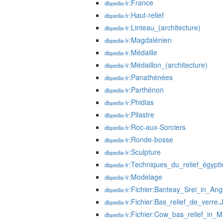
:France
dbpedia-fr
:Haut-relief
dbpedia-fr
:Linteau_(architecture)
dbpedia-fr
:Magdalénien
dbpedia-fr
:Médaille
dbpedia-fr
:Médaillon_(architecture)
dbpedia-fr
:Panathénées
dbpedia-fr
:Parthénon
dbpedia-fr
:Phidias
dbpedia-fr
:Pilastre
dbpedia-fr
:Roc-aux-Sorciers
dbpedia-fr
:Ronde-bosse
dbpedia-fr
:Sculpture
dbpedia-fr
:Techniques_du_relief_égypti
dbpedia-fr
:Modelage
dbpedia-fr
:Fichier:Banteay_Srei_in_Ang
dbpedia-fr
:Fichier:Bas_relief_de_verre
dbpedia-fr
:Fichier:Cow_bas_relief_in_
dbpedia-fr