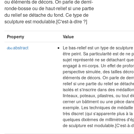
ou éléments de décors. On parle de demi-
ronde-bosse ou de haut-relief si une partie
du relief se détache du fond. Ce type de
sculpture est modulable.[C'est-à-dire ?]
Property
Value
abstract
Le bas-relief est un type de sculptu
dbo:
être peint. Sa particularité est de ne p
sujet représenté ne se détachant que 
engagé à mi-corps. Un effet de profo
perspective simulée, des tailles déc
éléments de décors. On parle de dem
relief si une partie du relief se détac
isolés et s'inscrire dans des médaillo
linteaux, poteaux, pilastres, ou tout é
cerner un bâtiment ou une pièce dans
exemple. Les techniques de médaille o
très discret (qui s'apparente plus à l
quelques dixièmes de millimètres d'é
de sculpture est modulable.[C'est-à-di