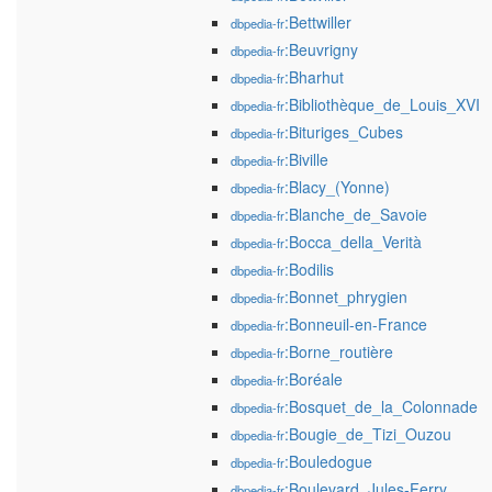
:Bettwiller
dbpedia-fr
:Beuvrigny
dbpedia-fr
:Bharhut
dbpedia-fr
:Bibliothèque_de_Louis_XVI
dbpedia-fr
:Bituriges_Cubes
dbpedia-fr
:Biville
dbpedia-fr
:Blacy_(Yonne)
dbpedia-fr
:Blanche_de_Savoie
dbpedia-fr
:Bocca_della_Verità
dbpedia-fr
:Bodilis
dbpedia-fr
:Bonnet_phrygien
dbpedia-fr
:Bonneuil-en-France
dbpedia-fr
:Borne_routière
dbpedia-fr
:Boréale
dbpedia-fr
:Bosquet_de_la_Colonnade
dbpedia-fr
:Bougie_de_Tizi_Ouzou
dbpedia-fr
:Bouledogue
dbpedia-fr
:Boulevard_Jules-Ferry
dbpedia-fr