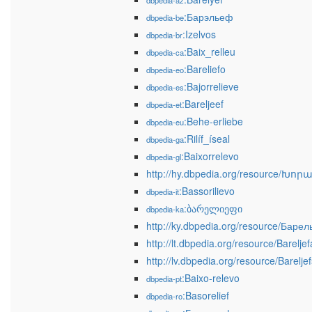
dbpedia-az
:Барэльеф
dbpedia-be
:Izelvos
dbpedia-br
:Baix_relleu
dbpedia-ca
:Bareliefo
dbpedia-eo
:Bajorrelieve
dbpedia-es
:Bareljeef
dbpedia-et
:Behe-erliebe
dbpedia-eu
:Rilíf_íseal
dbpedia-ga
:Baixorrelevo
dbpedia-gl
http://hy.dbpedia.org/resource/Խ
:Bassorilievo
dbpedia-it
:ბარელიეფი
dbpedia-ka
http://ky.dbpedia.org/resource/Баре
http://lt.dbpedia.org/resource/Bareljef
http://lv.dbpedia.org/resource/Bareljef
:Baixo-relevo
dbpedia-pt
:Basorelief
dbpedia-ro