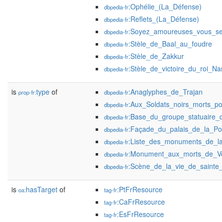
:Ophélie_(La_Défense)
dbpedia-fr
:Reflets_(La_Défense)
dbpedia-fr
:Soyez_amoureuses_vous_se
dbpedia-fr
:Stèle_de_Baal_au_foudre
dbpedia-fr
:Stèle_de_Zakkur
dbpedia-fr
:Stèle_de_victoire_du_roi_N
dbpedia-fr
is
type
of
:Anaglyphes_de_Trajan
prop-fr:
dbpedia-fr
:Aux_Soldats_noirs_morts_p
dbpedia-fr
:Base_du_groupe_statuaire_
dbpedia-fr
:Façade_du_palais_de_la_Po
dbpedia-fr
:Liste_des_monuments_de_l
dbpedia-fr
:Monument_aux_morts_de_V
dbpedia-fr
:Scène_de_la_vie_de_sainte
dbpedia-fr
is
hasTarget
of
:PtFrResource
oa:
tag-fr
:CaFrResource
tag-fr
:EsFrResource
tag-fr