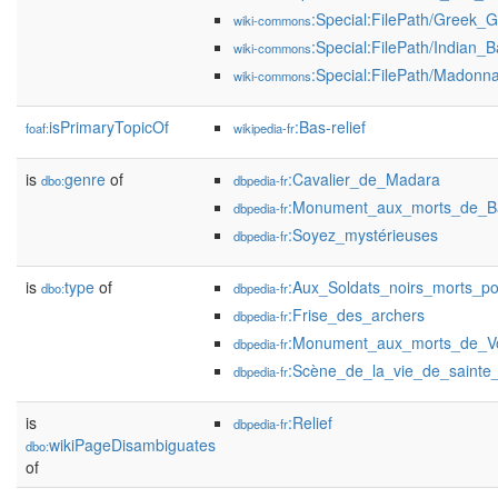
:Special:FilePath/Greek_G
wiki-commons
:Special:FilePath/Indian_Ba
wiki-commons
:Special:FilePath/Madonna
wiki-commons
isPrimaryTopicOf
:Bas-relief
foaf:
wikipedia-fr
is
genre
of
:Cavalier_de_Madara
dbo:
dbpedia-fr
:Monument_aux_morts_de_Ba
dbpedia-fr
:Soyez_mystérieuses
dbpedia-fr
is
type
of
:Aux_Soldats_noirs_morts_p
dbo:
dbpedia-fr
:Frise_des_archers
dbpedia-fr
:Monument_aux_morts_de_V
dbpedia-fr
:Scène_de_la_vie_de_sainte
dbpedia-fr
is
:Relief
dbpedia-fr
wikiPageDisambiguates
dbo:
of