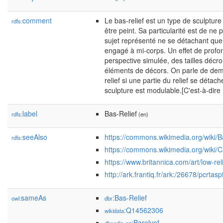
comment
Le bas-relief est un type de sculptu
rdfs:
être peint. Sa particularité est de ne p
sujet représenté ne se détachant que 
engagé à mi-corps. Un effet de profo
perspective simulée, des tailles déc
éléments de décors. On parle de dem
relief si une partie du relief se détac
sculpture est modulable.[C'est-à-dire 
label
Bas-Relief
rdfs:
(en)
seeAlso
https://commons.wikimedia.org/wiki/Ba
rdfs:
https://commons.wikimedia.org/wiki/C
https://www.britannica.com/art/low-rel
http://ark.frantiq.fr/ark:/26678/pcrtasp
sameAs
:Bas-Relief
owl:
dbr
:Q14562306
wikidata
:Barelyef