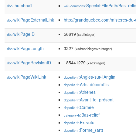
thumbnail
:Special:FilePath/Bas_rel
dbo:
wiki-commons
wikiPageExternalLink
http://grandquebec.com/misteres-du-q
dbo:
wikiPageID
56619
dbo:
(xsd:integer)
wikiPageLength
3227
dbo:
(xsd:nonNegativeInteger)
wikiPageRevisionID
185441279
dbo:
(xsd:integer)
wikiPageWikiLink
:Angles-sur-l'Anglin
dbo:
dbpedia-fr
:Arts_décoratifs
dbpedia-fr
:Athènes
dbpedia-fr
:Avant_le_présent
dbpedia-fr
:Camée
dbpedia-fr
:Bas-relief
category-fr
:Ex-voto
dbpedia-fr
:Forme_(art)
dbpedia-fr