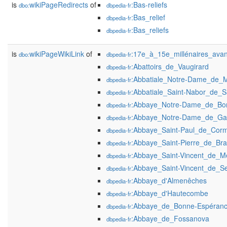
is
wikiPageRedirects
of
:Bas-reliefs
dbo:
dbpedia-fr
:Bas_relief
dbpedia-fr
:Bas_reliefs
dbpedia-fr
is
wikiPageWikiLink
of
:17e_à_15e_millénaires_avan
dbo:
dbpedia-fr
:Abattoirs_de_Vaugirard
dbpedia-fr
:Abbatiale_Notre-Dame_de_
dbpedia-fr
:Abbatiale_Saint-Nabor_de_S
dbpedia-fr
:Abbaye_Notre-Dame_de_Bo
dbpedia-fr
:Abbaye_Notre-Dame_de_Ga
dbpedia-fr
:Abbaye_Saint-Paul_de_Cor
dbpedia-fr
:Abbaye_Saint-Pierre_de_Br
dbpedia-fr
:Abbaye_Saint-Vincent_de_M
dbpedia-fr
:Abbaye_Saint-Vincent_de_Se
dbpedia-fr
:Abbaye_d'Almenêches
dbpedia-fr
:Abbaye_d'Hautecombe
dbpedia-fr
:Abbaye_de_Bonne-Espéran
dbpedia-fr
:Abbaye_de_Fossanova
dbpedia-fr