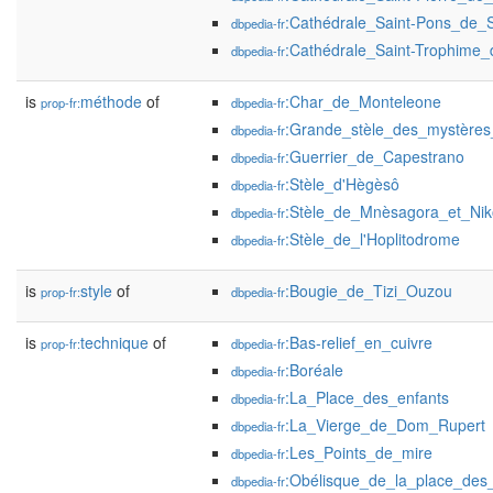
:Cathédrale_Saint-Pons_de_
dbpedia-fr
:Cathédrale_Saint-Trophime_d
dbpedia-fr
is
méthode
of
:Char_de_Monteleone
prop-fr:
dbpedia-fr
:Grande_stèle_des_mystères_
dbpedia-fr
:Guerrier_de_Capestrano
dbpedia-fr
:Stèle_d'Hègèsô
dbpedia-fr
:Stèle_de_Mnèsagora_et_Nik
dbpedia-fr
:Stèle_de_l'Hoplitodrome
dbpedia-fr
is
style
of
:Bougie_de_Tizi_Ouzou
prop-fr:
dbpedia-fr
is
technique
of
:Bas-relief_en_cuivre
prop-fr:
dbpedia-fr
:Boréale
dbpedia-fr
:La_Place_des_enfants
dbpedia-fr
:La_Vierge_de_Dom_Rupert
dbpedia-fr
:Les_Points_de_mire
dbpedia-fr
:Obélisque_de_la_place_des
dbpedia-fr