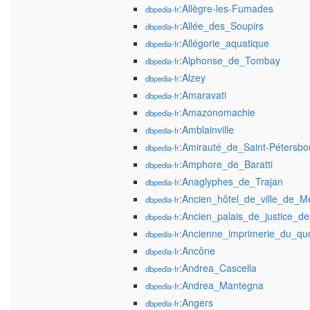
:Allègre-les-Fumades
dbpedia-fr
:Allée_des_Soupirs
dbpedia-fr
:Allégorie_aquatique
dbpedia-fr
:Alphonse_de_Tombay
dbpedia-fr
:Alzey
dbpedia-fr
:Amaravati
dbpedia-fr
:Amazonomachie
dbpedia-fr
:Amblainville
dbpedia-fr
:Amirauté_de_Saint-Pétersbo
dbpedia-fr
:Amphore_de_Baratti
dbpedia-fr
:Anaglyphes_de_Trajan
dbpedia-fr
:Ancien_hôtel_de_ville_de_M
dbpedia-fr
:Ancien_palais_de_justice_d
dbpedia-fr
:Ancienne_imprimerie_du_qu
dbpedia-fr
:Ancône
dbpedia-fr
:Andrea_Cascella
dbpedia-fr
:Andrea_Mantegna
dbpedia-fr
:Angers
dbpedia-fr