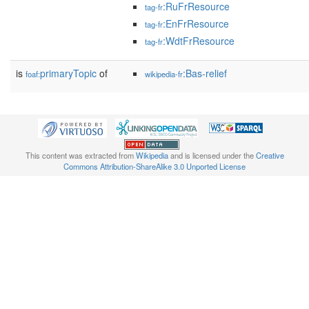
:RuFrResource
tag-fr
:EnFrResource
tag-fr
:WdtFrResource
tag-fr
is
primaryTopic
of
:Bas-relief
foaf:
wikipedia-fr
This content was extracted from
Wikipedia
and is licensed under the
Creative
Commons Attribution-ShareAlike 3.0 Unported License