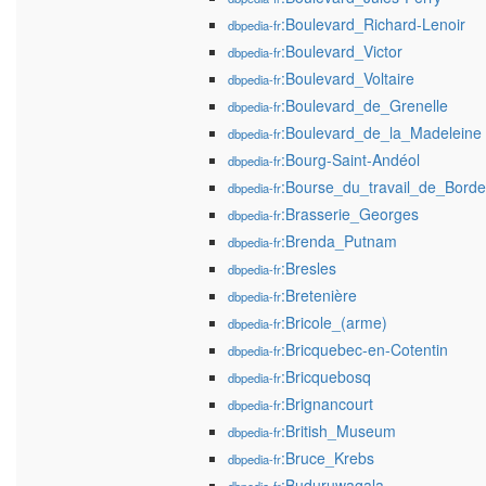
:Boulevard_Richard-Lenoir
dbpedia-fr
:Boulevard_Victor
dbpedia-fr
:Boulevard_Voltaire
dbpedia-fr
:Boulevard_de_Grenelle
dbpedia-fr
:Boulevard_de_la_Madeleine
dbpedia-fr
:Bourg-Saint-Andéol
dbpedia-fr
:Bourse_du_travail_de_Bord
dbpedia-fr
:Brasserie_Georges
dbpedia-fr
:Brenda_Putnam
dbpedia-fr
:Bresles
dbpedia-fr
:Bretenière
dbpedia-fr
:Bricole_(arme)
dbpedia-fr
:Bricquebec-en-Cotentin
dbpedia-fr
:Bricquebosq
dbpedia-fr
:Brignancourt
dbpedia-fr
:British_Museum
dbpedia-fr
:Bruce_Krebs
dbpedia-fr
:Buduruwagala