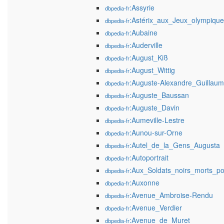
:Assyrie
dbpedia-fr
:Astérix_aux_Jeux_olympique
dbpedia-fr
:Aubaine
dbpedia-fr
:Auderville
dbpedia-fr
:August_Kiß
dbpedia-fr
:August_Wittig
dbpedia-fr
:Auguste-Alexandre_Guillaum
dbpedia-fr
:Auguste_Baussan
dbpedia-fr
:Auguste_Davin
dbpedia-fr
:Aumeville-Lestre
dbpedia-fr
:Aunou-sur-Orne
dbpedia-fr
:Autel_de_la_Gens_Augusta
dbpedia-fr
:Autoportrait
dbpedia-fr
:Aux_Soldats_noirs_morts_p
dbpedia-fr
:Auxonne
dbpedia-fr
:Avenue_Ambroise-Rendu
dbpedia-fr
:Avenue_Verdier
dbpedia-fr
:Avenue_de_Muret
dbpedia-fr