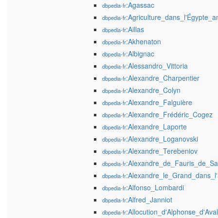
:Agassac
dbpedia-fr
:Agriculture_dans_l'Égypte_a
dbpedia-fr
:Aillas
dbpedia-fr
:Akhenaton
dbpedia-fr
:Albignac
dbpedia-fr
:Alessandro_Vittoria
dbpedia-fr
:Alexandre_Charpentier
dbpedia-fr
:Alexandre_Colyn
dbpedia-fr
:Alexandre_Falguière
dbpedia-fr
:Alexandre_Frédéric_Cogez
dbpedia-fr
:Alexandre_Laporte
dbpedia-fr
:Alexandre_Loganovski
dbpedia-fr
:Alexandre_Terebeniov
dbpedia-fr
:Alexandre_de_Fauris_de_Sai
dbpedia-fr
:Alexandre_le_Grand_dans_l'
dbpedia-fr
:Alfonso_Lombardi
dbpedia-fr
:Alfred_Janniot
dbpedia-fr
:Allocution_d'Alphonse_d'Ava
dbpedia-fr