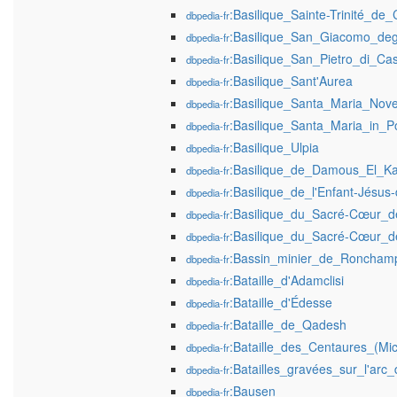
:Basilique_Sainte-Trinité_de
dbpedia-fr
:Basilique_San_Giacomo_deg
dbpedia-fr
:Basilique_San_Pietro_di_Cas
dbpedia-fr
:Basilique_Sant'Aurea
dbpedia-fr
:Basilique_Santa_Maria_Nove
dbpedia-fr
:Basilique_Santa_Maria_in_P
dbpedia-fr
:Basilique_Ulpia
dbpedia-fr
:Basilique_de_Damous_El_Ka
dbpedia-fr
:Basilique_de_l'Enfant-Jésu
dbpedia-fr
:Basilique_du_Sacré-Cœur_d
dbpedia-fr
:Basilique_du_Sacré-Cœur_
dbpedia-fr
:Bassin_minier_de_Roncha
dbpedia-fr
:Bataille_d'Adamclisi
dbpedia-fr
:Bataille_d'Édesse
dbpedia-fr
:Bataille_de_Qadesh
dbpedia-fr
:Bataille_des_Centaures_(Mi
dbpedia-fr
:Batailles_gravées_sur_l'arc
dbpedia-fr
:Bausen
dbpedia-fr