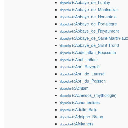
:Abbaye_de_Lonlay
dbpedia-fr
:Abbaye_de_Montserrat
dbpedia-fr
:Abbaye_de_Nonantola
dbpedia-fr
:Abbaye_de_Portalegre
dbpedia-fr
:Abbaye_de_Royaumont
dbpedia-fr
:Abbaye_de_Saint-Martin-aux
dbpedia-fr
:Abbaye_de_Saint-Trond
dbpedia-fr
:Abdelfattah_Boussetta
dbpedia-fr
:Abel_Lafleur
dbpedia-fr
:Abri_Reverdit
dbpedia-fr
:Abri_de_Laussel
dbpedia-fr
:Abri_du_Poisson
dbpedia-fr
:Achiam
dbpedia-fr
:Achélôos_(mythologie)
dbpedia-fr
:Achéménides
dbpedia-fr
:Adelin_Salle
dbpedia-fr
:Adolphe_Braun
dbpedia-fr
:Afrikaners
dbpedia-fr