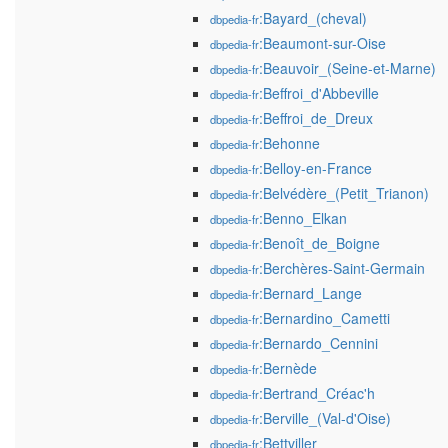
:Bayard_(cheval)
dbpedia-fr
:Beaumont-sur-Oise
dbpedia-fr
:Beauvoir_(Seine-et-Marne)
dbpedia-fr
:Beffroi_d'Abbeville
dbpedia-fr
:Beffroi_de_Dreux
dbpedia-fr
:Behonne
dbpedia-fr
:Belloy-en-France
dbpedia-fr
:Belvédère_(Petit_Trianon)
dbpedia-fr
:Benno_Elkan
dbpedia-fr
:Benoît_de_Boigne
dbpedia-fr
:Berchères-Saint-Germain
dbpedia-fr
:Bernard_Lange
dbpedia-fr
:Bernardino_Cametti
dbpedia-fr
:Bernardo_Cennini
dbpedia-fr
:Bernède
dbpedia-fr
:Bertrand_Créac'h
dbpedia-fr
:Berville_(Val-d'Oise)
dbpedia-fr
:Bettviller
dbpedia-fr