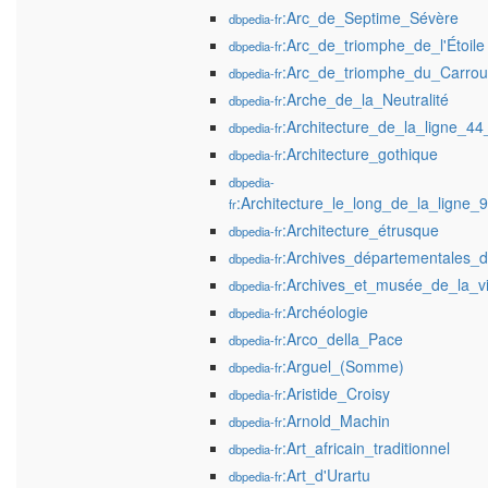
:Arc_de_Septime_Sévère
dbpedia-fr
:Arc_de_triomphe_de_l'Étoile
dbpedia-fr
:Arc_de_triomphe_du_Carrou
dbpedia-fr
:Arche_de_la_Neutralité
dbpedia-fr
:Architecture_de_la_ligne_4
dbpedia-fr
:Architecture_gothique
dbpedia-fr
dbpedia-
:Architecture_le_long_de_la_ligne
fr
:Architecture_étrusque
dbpedia-fr
:Archives_départementales_
dbpedia-fr
:Archives_et_musée_de_la_v
dbpedia-fr
:Archéologie
dbpedia-fr
:Arco_della_Pace
dbpedia-fr
:Arguel_(Somme)
dbpedia-fr
:Aristide_Croisy
dbpedia-fr
:Arnold_Machin
dbpedia-fr
:Art_africain_traditionnel
dbpedia-fr
:Art_d'Urartu
dbpedia-fr