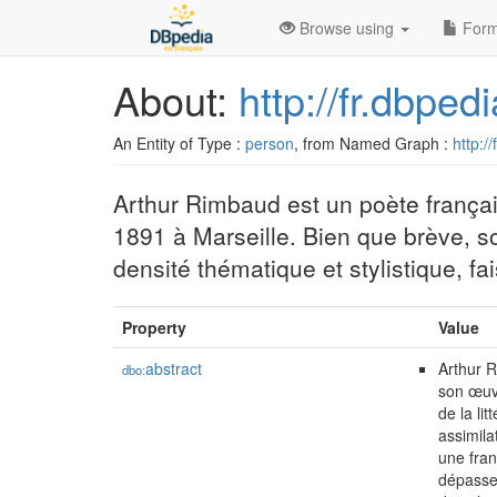
Browse using
Form
About:
http://fr.dbpe
An Entity of Type :
person
, from Named Graph :
http:/
Arthur Rimbaud est un poète françai
1891 à Marseille. Bien que brève, s
densité thématique et stylistique, fa
Property
Value
abstract
Arthur R
dbo:
son œuvr
de la li
assimila
une fran
dépasser