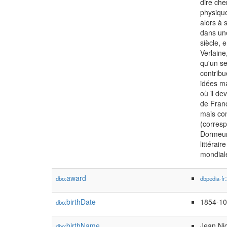
dire che
physique
alors à
dans une
siècle, 
Verlaine
qu'un s
contribu
idées ma
où il de
de Franc
mais con
(corresp
Dormeur 
littérai
mondial
award
dbo:
dbpedia-fr
birthDate
1854-10
dbo:
birthName
Jean Ni
dbo: