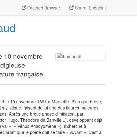
Faceted Browser
Sparql Endpoint
baud
 le 10 novembre
odigieuse
rature française.
ort le 10 novembre 1891 à Marseille. Bien que brève,
tylistique, faisant de lui une des figures majeures
ans. Après une brève phase d'initiation, par
ctor Hugo, Théodore de Banville...), développant déjà
u val », « Vénus Anadyomène »), il cherche à
larant que le poète doit se faire « voyant », c'est-à-