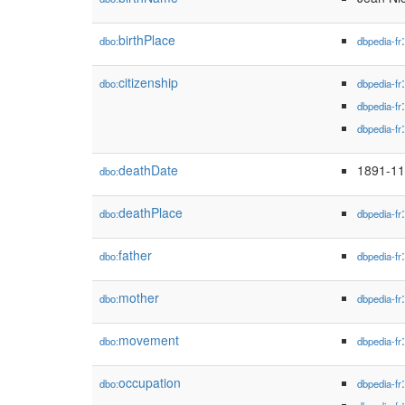
birthPlace
dbo:
dbpedia-fr
citizenship
dbo:
dbpedia-fr
dbpedia-fr
dbpedia-fr
deathDate
1891-11
dbo:
deathPlace
dbo:
dbpedia-fr
father
dbo:
dbpedia-fr
mother
dbo:
dbpedia-fr
movement
dbo:
dbpedia-fr
occupation
dbo:
dbpedia-fr