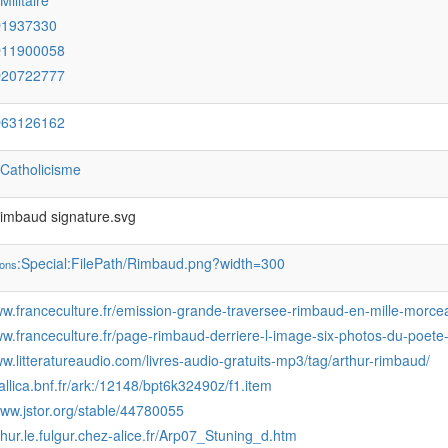
:Militaire
Q1937330
Q11900058
Q20722777
Q63126162
:Catholicisme
Rimbaud signature.svg
:Special:FilePath/Rimbaud.png?width=300
ons
ww.franceculture.fr/emission-grande-traversee-rimbaud-en-mille-morce
ww.franceculture.fr/page-rimbaud-derriere-l-image-six-photos-du-poete-
ww.litteratureaudio.com/livres-audio-gratuits-mp3/tag/arthur-rimbaud/
gallica.bnf.fr/ark:/12148/bpt6k32490z/f1.item
www.jstor.org/stable/44780055
rthur.le.fulgur.chez-alice.fr/Arp07_Stuning_d.htm