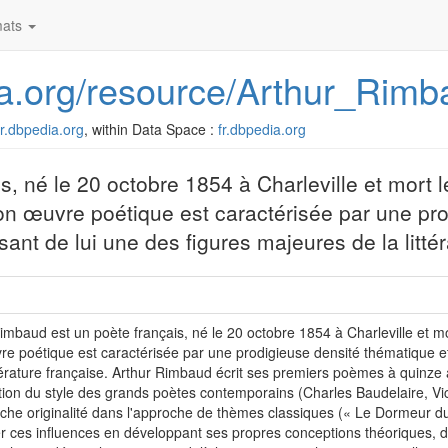
ats
dia.org/resource/Arthur_Rim
/fr.dbpedia.org
, within Data Space :
fr.dbpedia.org
s, né le 20 octobre 1854 à Charleville et mort
on œuvre poétique est caractérisée par une pr
isant de lui une des figures majeures de la litté
imbaud est un poète français, né le 20 octobre 1854 à Charleville et m
e poétique est caractérisée par une prodigieuse densité thématique et s
ttérature française. Arthur Rimbaud écrit ses premiers poèmes à quinze 
tion du style des grands poètes contemporains (Charles Baudelaire, Vi
che originalité dans l'approche de thèmes classiques (« Le Dormeur d
 ces influences en développant ses propres conceptions théoriques, déc