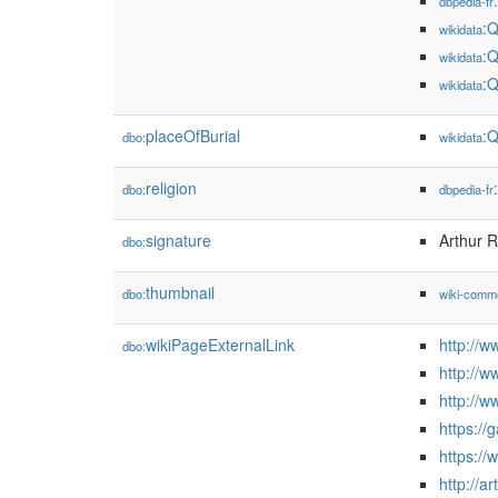
dbpedia-fr
:
wikidata
:
wikidata
:
wikidata
placeOfBurial
:
dbo:
wikidata
religion
dbo:
dbpedia-fr
signature
Arthur 
dbo:
thumbnail
dbo:
wiki-comm
wikiPageExternalLink
http://w
dbo:
http://w
http://w
https://
https://
http://a