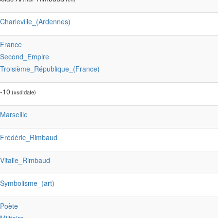
:Charleville_(Ardennes)
:France
:Second_Empire
:Troisième_République_(France)
-10
(xsd:date)
:Marseille
:Frédéric_Rimbaud
:Vitalie_Rimbaud
:Symbolisme_(art)
:Poète