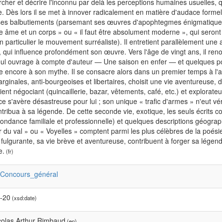
rcher et décrire l'inconnu par delà les perceptions humaines usuelles, qu
. Dès lors il se met à innover radicalement en matière d'audace forme
 ses balbutiements (parsemant ses œuvres d'apophtegmes énigmatiques,
 âme et un corps » ou « il faut être absolument moderne », qui seron
en particulier le mouvement surréaliste). Il entretient parallèlement 
, qui influence profondément son œuvre. Vers l'âge de vingt ans, il renon
eul ouvrage à compte d'auteur — Une saison en enfer — et quelques po
e encore à son mythe. Il se consacre alors dans un premier temps à l'
rginales, anti-bourgeoises et libertaires, choisit une vie aventureuse, 
vient négociant (quincaillerie, bazar, vêtements, café, etc.) et explorat
e s'avère désastreuse pour lui ; son unique « trafic d'armes » n'eut vé
tribua à sa légende. De cette seconde vie, exotique, les seuls écrits c
ondance familiale et professionnelle) et quelques descriptions géogr
du val » ou « Voyelles » comptent parmi les plus célèbres de la poésie
re fulgurante, sa vie brève et aventureuse, contribuent à forger sa légende
e.
(fr)
:Concours_général
-20
(xsd:date)
colas Arthur Rimbaud
(en)