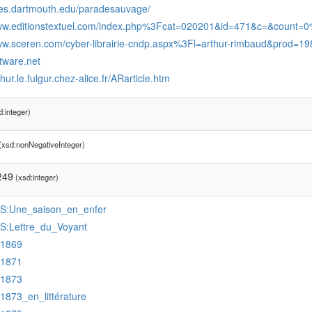
ites.dartmouth.edu/paradesauvage/
www.editionstextuel.com/index.php%3Fcat=020201&id=471&c=&count
www.sceren.com/cyber-librairie-cndp.aspx%3Fl=arthur-rimbaud&prod=1
utware.net
thur.le.fulgur.chez-alice.fr/ARarticle.htm
:integer)
(xsd:nonNegativeInteger)
249
(xsd:integer)
:S:Une_saison_en_enfer
:S:Lettre_du_Voyant
:1869
:1871
:1873
:1873_en_littérature