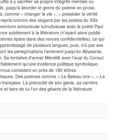
itte à y sacrifier sa propre intégrité mentale ou
lle, jusqu'à aborder le genre du poème en prose,
 comme « changer la vie », « posséder la vérité
t repris comme des slogans par les poètes du XXe
une aventure amoureuse tumultueuse avec le poète Paul
ce subitement à la littérature (n'ayant alors publié
èmes épars dans des revues confidentielles), ce qui
apprentissage de plusieurs langues, puis, mû par ses
dont les pérégrinations l'amènent jusqu'en Abyssinie,
eur. Sa tentative d'armer Ménélik avec l'aval du Consul
ritablement qu'une incidence politique symbolique,
onnus consistent en près de 180 lettres
aphiques. Des poèmes comme « Le Bateau ivre », « Le
 française. La précocité de son génie, sa carrière
 et faire de lui l'un des géants de la littérature