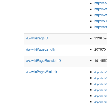
http://s
http://
http://
http://o
http://ar
wikiPageID
9996
dbo:
(xsd
wikiPageLength
207970
dbo:
wikiPageRevisionID
191455
dbo:
wikiPageWikiLink
dbo:
dbpedia-fr
dbpedia-fr
dbpedia-fr
dbpedia-fr
dbpedia-fr
dbpedia-fr