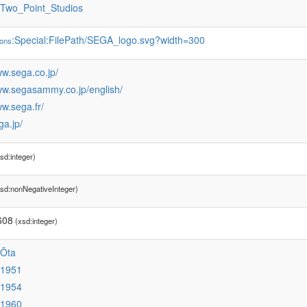
:Two_Point_Studios
:Special:FilePath/SEGA_logo.svg?width=300
ons
ww.sega.co.jp/
www.segasammy.co.jp/english/
ww.sega.fr/
ga.jp/
sd:integer)
sd:nonNegativeInteger)
608
(xsd:integer)
:Ōta
:1951
:1954
:1960