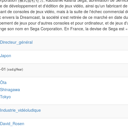
rporation (株式会社セガ, Kabushiki kaisha Sega, abréviation de Service
e de développement et d'édition de jeux vidéo, ainsi qu'un fabricant 
cant de consoles de jeux vidéo, mais à la suite de l'échec commercial de
c envers la Dreamcast, la société s'est retirée de ce marché en date 
ement de jeux pour d'autres consoles et pour ordinateur, et de jeux 
nge son nom en Sega Corporation. En France, la devise de Sega est « Se
:Directeur_général
:Japon
-01
(xsd:gYear)
:Ōta
:Shinagawa
:Tokyo
:Industrie_vidéoludique
:David_Rosen