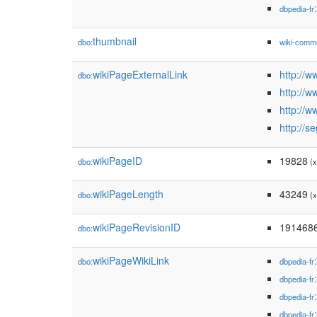
dbpedia-fr
thumbnail
dbo:
wiki-comm
wikiPageExternalLink
http://w
dbo:
http://
http://w
http://se
wikiPageID
19828
dbo:
(x
wikiPageLength
43249
dbo:
(x
wikiPageRevisionID
191468
dbo:
wikiPageWikiLink
dbo:
dbpedia-fr
dbpedia-fr
dbpedia-fr
dbpedia-fr