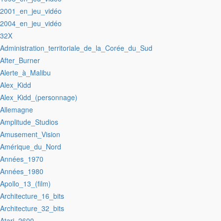
:2001_en_jeu_vidéo
:2004_en_jeu_vidéo
:32X
:Administration_territoriale_de_la_Corée_du_Sud
:After_Burner
:Alerte_à_Malibu
:Alex_Kidd
:Alex_Kidd_(personnage)
:Allemagne
:Amplitude_Studios
:Amusement_Vision
:Amérique_du_Nord
:Années_1970
:Années_1980
:Apollo_13_(film)
:Architecture_16_bits
:Architecture_32_bits
:Atari_2600