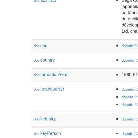
abstract
Sega Co
dbo:
japonais
un fabri
du publi
développ
Ltd. cha
ceo
dbo:
dbpedia-fr
country
dbo:
dbpedia-fr
formationYear
1960-01
dbo:
headquarter
dbo:
dbpedia-fr
dbpedia-fr
dbpedia-fr
industry
dbo:
dbpedia-fr
keyPerson
dbo:
dbpedia-fr