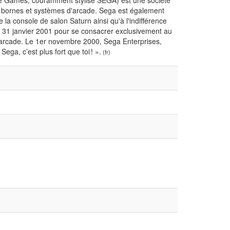
 Games, couramment stylisé SEGA) est une société
de bornes et systèmes d'arcade. Sega est également
 la console de salon Saturn ainsi qu'à l'indifférence
du 31 janvier 2001 pour se consacrer exclusivement au
d'arcade. Le 1er novembre 2000, Sega Enterprises,
ga, c’est plus fort que toi ! ».
(fr)