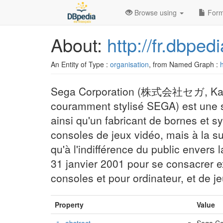
Browse using
Form
About:
http://fr.dbpe
An Entity of Type :
organisation
, from Named Graph :
h
Sega Corporation (株式会社セガ, Kabus
couramment stylisé SEGA) est une s
ainsi qu'un fabricant de bornes et 
consoles de jeux vidéo, mais à la s
qu'à l'indifférence du public envers
31 janvier 2001 pour se consacrer 
consoles et pour ordinateur, et de j
Property
Value