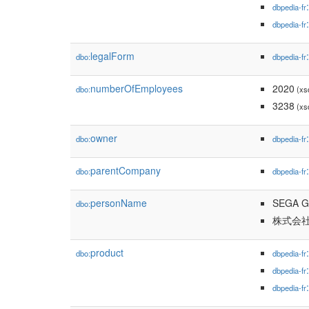
dbpedia-fr
dbpedia-fr
legalForm
dbo:
dbpedia-fr
numberOfEmployees
2020
dbo:
(xs
3238
(xs
owner
dbo:
dbpedia-fr
parentCompany
dbo:
dbpedia-fr
personName
SEGA Ga
dbo:
株式会
product
dbo:
dbpedia-fr
dbpedia-fr
dbpedia-fr