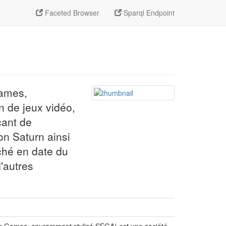
Faceted Browser
Sparql Endpoint
ames,
n de jeux vidéo,
cant de
on Saturn ainsi
rché en date du
'autres