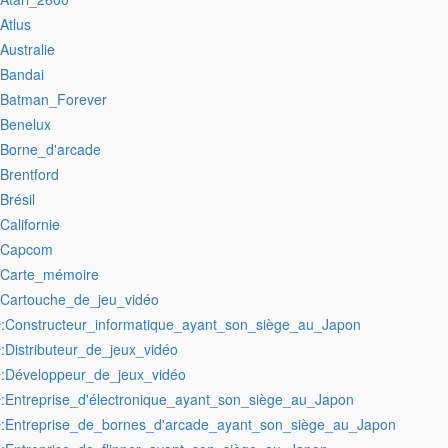
:Atlus
:Australie
:Bandai
:Batman_Forever
:Benelux
:Borne_d'arcade
:Brentford
:Brésil
:Californie
:Capcom
:Carte_mémoire
:Cartouche_de_jeu_vidéo
:Constructeur_informatique_ayant_son_siège_au_Japon
r
:Distributeur_de_jeux_vidéo
r
:Développeur_de_jeux_vidéo
r
:Entreprise_d'électronique_ayant_son_siège_au_Japon
r
:Entreprise_de_bornes_d'arcade_ayant_son_siège_au_Japon
r