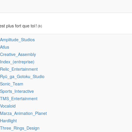
st plus fort que toi !
(fr)
:Amplitude_Studios
:Atlus
:Creative_Assembly
:Index_(entreprise)
:Relic_Entertainment
:Ryū_ga_Gotoku_Studio
:Sonic_Team
:Sports_Interactive
:TMS_Entertainment
:Vocaloid
:Marza_Animation_Planet
:Hardlight
:Three_Rings_Design