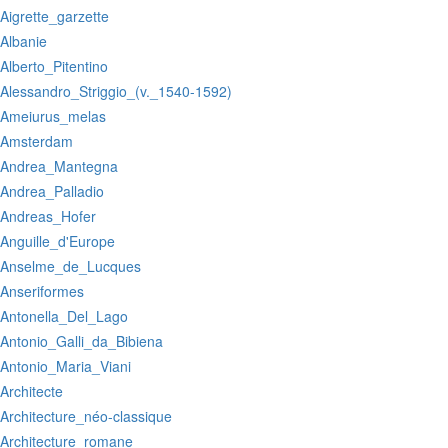
:Aigrette_garzette
:Albanie
:Alberto_Pitentino
:Alessandro_Striggio_(v._1540-1592)
:Ameiurus_melas
:Amsterdam
:Andrea_Mantegna
:Andrea_Palladio
:Andreas_Hofer
:Anguille_d'Europe
:Anselme_de_Lucques
:Anseriformes
:Antonella_Del_Lago
:Antonio_Galli_da_Bibiena
:Antonio_Maria_Viani
:Architecte
:Architecture_néo-classique
:Architecture_romane