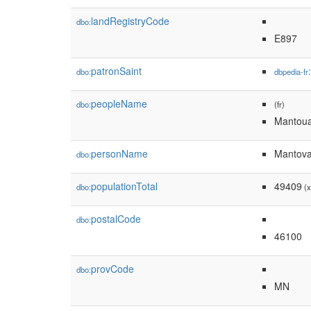
landRegistryCode
dbo:
E897
patronSaint
dbo:
dbpedia-fr
peopleName
dbo:
(fr)
Mantou
personName
Mantov
dbo:
populationTotal
49409
dbo:
(x
postalCode
dbo:
46100
provCode
dbo:
MN