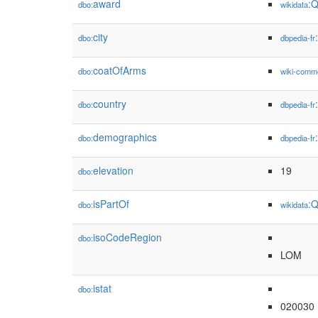
award
:
dbo:
wikidata
city
dbo:
dbpedia-fr
coatOfArms
dbo:
wiki-comm
country
dbo:
dbpedia-fr
demographics
dbo:
dbpedia-fr
elevation
19
dbo:
isPartOf
:
dbo:
wikidata
isoCodeRegion
dbo:
LOM
istat
dbo:
020030