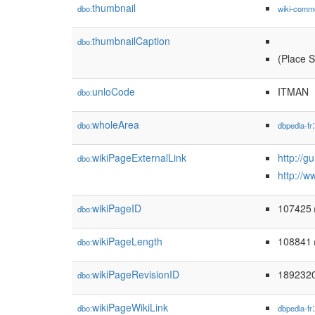
thumbnail
dbo:
wiki-comm
thumbnailCaption
dbo:
(Place S
unloCode
ITMAN
dbo:
wholeArea
dbo:
dbpedia-fr
wikiPageExternalLink
http://g
dbo:
http://
wikiPageID
107425
dbo:
(
wikiPageLength
108841
dbo:
wikiPageRevisionID
189232
dbo:
wikiPageWikiLink
dbo:
dbpedia-fr