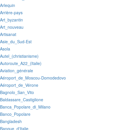
:Arlequin
:Arrière-pays
:Art_byzantin
:Art_nouveau
:Artisanat
:Asie_du_Sud-Est
:Asola
:Autel_(christianisme)
:Autoroute_A22_(Italie)
:Aviation_générale
:Aéroport_de_Moscou-Domodedovo
:Aéroport_de_Vérone
:Bagnolo_San_Vito
:Baldassare_Castiglione
:Banca_Popolare_di_Milano
:Banco_Popolare
:Bangladesh
:Banque_d'Italie