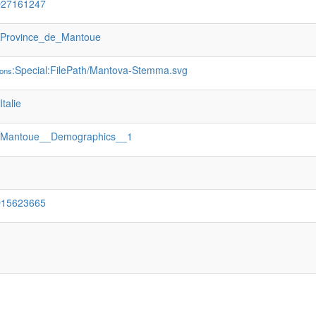
Q27161247
:Province_de_Mantoue
:Special:FilePath/Mantova-Stemma.svg
ons
:Italie
:Mantoue__Demographics__1
Q15623665