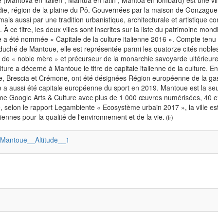
(Mantova en italien ; Mantua en latin ; Mantoa en lombard) est une vil
ie, région de la plaine du Pô. Gouvernées par la maison de Gonzague
 mais aussi par une tradition urbanistique, architecturale et artistiqu
e. À ce titre, les deux villes sont inscrites sur la liste du patrimoine mon
a été nommée « Capitale de la culture italienne 2016 ». Compte tenu 
duché de Mantoue, elle est représentée parmi les quatorze cités nobl
de « noble mère » et précurseur de la monarchie savoyarde ultérieure, pu
lture a décerné à Mantoue le titre de capitale italienne de la culture. 
, Brescia et Crémone, ont été désignées Région européenne de la gas
a aussi été capitale européenne du sport en 2019. Mantoue est la seul
me Google Arts & Culture avec plus de 1 000 œuvres numérisées, 40 expo
, selon le rapport Legambiente « Ecosystème urbain 2017 », la ville e
taliennes pour la qualité de l'environnement et de la vie.
(fr)
:Mantoue__Altitude__1