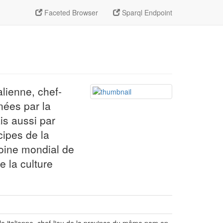
Faceted Browser
Sparql Endpoint
alienne, chef-
nées par la
s aussi par
cipes de la
imoine mondial de
e la culture