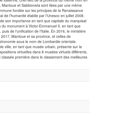
le italienne, chef-lieu de la province du même nom en
, Mantoue et Sabbioneta sont liées par une même
e commune fondée sur les principes de la Renaissance
dial de l'humanité établie par l'Unesco en juillet 2008.
de son importance en tant que capitale du marquisat
es du monument à Victor-Emmanuel II, en tant que
is de l'unification de l'Italie. En 2016, le ministère
En 2017, Mantoue et sa province, et celles de
tronomie sous le nom de Lombardie orientale.
e ville, en tant que musée urbain, présente sur la
sitions virtuelles dans 8 musées virtuels différents.
st classée première dans le classement des meilleures