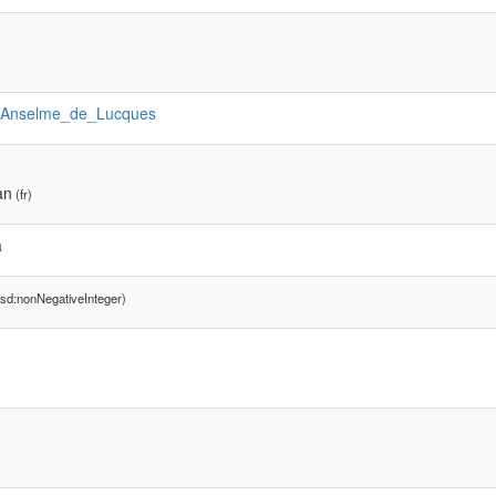
:Anselme_de_Lucques
an
(fr)
a
sd:nonNegativeInteger)