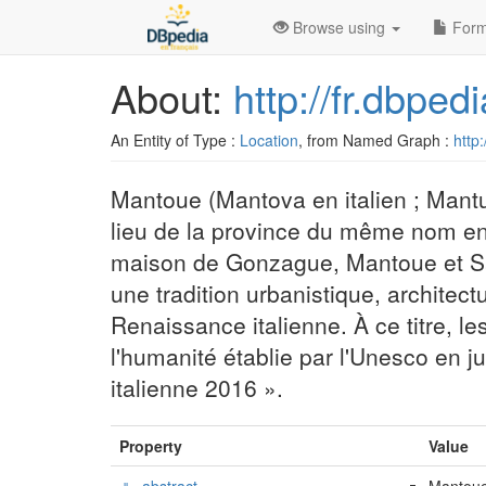
Browse using
Form
About:
http://fr.dbpe
An Entity of Type :
Location
, from Named Graph :
http:
Mantoue (Mantova en italien ; Mantua
lieu de la province du même nom en
maison de Gonzague, Mantoue et Sab
une tradition urbanistique, architec
Renaissance italienne. À ce titre, le
l'humanité établie par l'Unesco en j
italienne 2016 ».
Property
Value