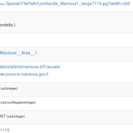
:Special:FilePath/Lombardia_Mantova1_tango7174.jpg?width=300
ons
ordello.)
:Mantoue__Area__1
uideturistichemantova.it/Francais/
www.comune.mantova.gov.it
xsd:integer)
(xsd:nonNegativeInteger)
007
(xsd:integer)
:1115