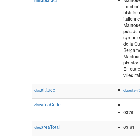
abstract
Mantoue 
dbo:
Lombard
histoire
italienn
Mantoue 
puis du 
symbole 
de la Cu
Bergame
Mantoue 
platefor
En outre
villes i
altitude
dbo:
dbpedia-fr
areaCode
dbo:
0376
areaTotal
63.81
dbo: