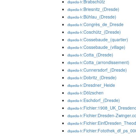
:Brabschütz
dbpedia-fr
:Briesnitz_(Dresde)
dbpedia-fr
:Bühlau_(Dresde)
dbpedia-fr
:Congrès_de_Dresde
dbpedia-fr
:Coschütz_(Dresde)
dbpedia-fr
:Cossebaude_(quartier)
dbpedia-fr
:Cossebaude_(village)
dbpedia-fr
:Cotta_(Dresde)
dbpedia-fr
:Cotta_(arrondissement)
dbpedia-fr
:Cunnersdorf_(Dresde)
dbpedia-fr
:Dobritz_(Dresde)
dbpedia-fr
:Dresdner_Heide
dbpedia-fr
:Dölzschen
dbpedia-fr
:Eschdorf_(Dresde)
dbpedia-fr
:Fichier:1908_UK_Dresdeno
dbpedia-fr
:Fichier:Dresden-Zwinger.c
dbpedia-fr
:Fichier:EinfDresden_Theo
dbpedia-fr
:Fichier:Fotothek_df_ps_0
dbpedia-fr