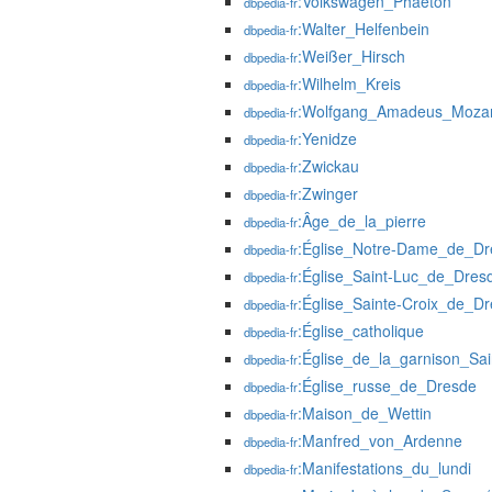
:Volkswagen_Phaeton
dbpedia-fr
:Walter_Helfenbein
dbpedia-fr
:Weißer_Hirsch
dbpedia-fr
:Wilhelm_Kreis
dbpedia-fr
:Wolfgang_Amadeus_Mozar
dbpedia-fr
:Yenidze
dbpedia-fr
:Zwickau
dbpedia-fr
:Zwinger
dbpedia-fr
:Âge_de_la_pierre
dbpedia-fr
:Église_Notre-Dame_de_Dr
dbpedia-fr
:Église_Saint-Luc_de_Dres
dbpedia-fr
:Église_Sainte-Croix_de_D
dbpedia-fr
:Église_catholique
dbpedia-fr
:Église_de_la_garnison_Sai
dbpedia-fr
:Église_russe_de_Dresde
dbpedia-fr
:Maison_de_Wettin
dbpedia-fr
:Manfred_von_Ardenne
dbpedia-fr
:Manifestations_du_lundi
dbpedia-fr