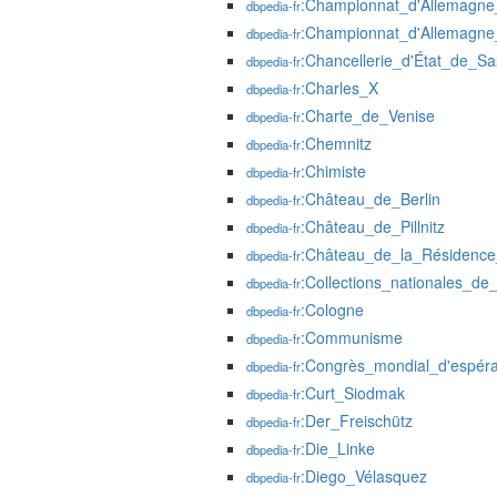
:Championnat_d'Allemagne_
dbpedia-fr
:Championnat_d'Allemagn
dbpedia-fr
:Chancellerie_d'État_de_S
dbpedia-fr
:Charles_X
dbpedia-fr
:Charte_de_Venise
dbpedia-fr
:Chemnitz
dbpedia-fr
:Chimiste
dbpedia-fr
:Château_de_Berlin
dbpedia-fr
:Château_de_Pillnitz
dbpedia-fr
:Château_de_la_Résidenc
dbpedia-fr
:Collections_nationales_de
dbpedia-fr
:Cologne
dbpedia-fr
:Communisme
dbpedia-fr
:Congrès_mondial_d'espér
dbpedia-fr
:Curt_Siodmak
dbpedia-fr
:Der_Freischütz
dbpedia-fr
:Die_Linke
dbpedia-fr
:Diego_Vélasquez
dbpedia-fr