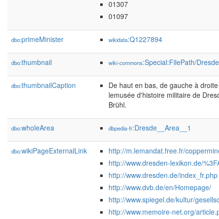
01307
01097
primeMinister
:Q1227894
dbo:
wikidata
thumbnail
:Special:FilePath/Dres
dbo:
wiki-commons
thumbnailCaption
De haut en bas, de gauche à droit
dbo:
lemusée d'histoire militaire de Dre
Brühl.
wholeArea
:Dresde__Area__1
dbo:
dbpedia-fr
wikiPageExternalLink
http://m.lemandat.free.fr/copperm
dbo:
http://www.dresden-lexikon.de/%3F
http://www.dresden.de/index_fr.php
http://www.dvb.de/en/Homepage/
http://www.spiegel.de/kultur/gesell
http://www.memoire-net.org/article