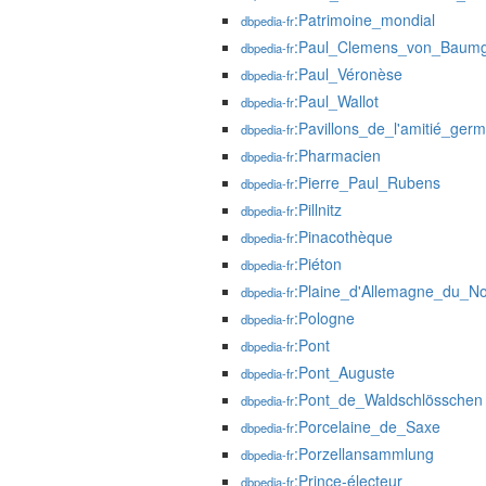
:Patrimoine_mondial
dbpedia-fr
:Paul_Clemens_von_Baumg
dbpedia-fr
:Paul_Véronèse
dbpedia-fr
:Paul_Wallot
dbpedia-fr
:Pavillons_de_l'amitié_ger
dbpedia-fr
:Pharmacien
dbpedia-fr
:Pierre_Paul_Rubens
dbpedia-fr
:Pillnitz
dbpedia-fr
:Pinacothèque
dbpedia-fr
:Piéton
dbpedia-fr
:Plaine_d'Allemagne_du_N
dbpedia-fr
:Pologne
dbpedia-fr
:Pont
dbpedia-fr
:Pont_Auguste
dbpedia-fr
:Pont_de_Waldschlösschen
dbpedia-fr
:Porcelaine_de_Saxe
dbpedia-fr
:Porzellansammlung
dbpedia-fr
:Prince-électeur
dbpedia-fr