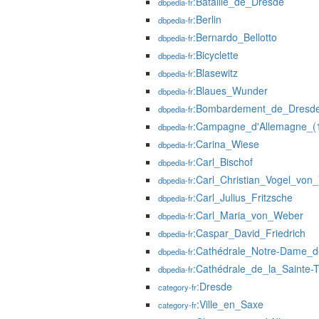
:Bataille_de_Dresde
dbpedia-fr
:Berlin
dbpedia-fr
:Bernardo_Bellotto
dbpedia-fr
:Bicyclette
dbpedia-fr
:Blasewitz
dbpedia-fr
:Blaues_Wunder
dbpedia-fr
:Bombardement_de_Dresd
dbpedia-fr
:Campagne_d'Allemagne_(
dbpedia-fr
:Carina_Wiese
dbpedia-fr
:Carl_Bischof
dbpedia-fr
:Carl_Christian_Vogel_von_
dbpedia-fr
:Carl_Julius_Fritzsche
dbpedia-fr
:Carl_Maria_von_Weber
dbpedia-fr
:Caspar_David_Friedrich
dbpedia-fr
:Cathédrale_Notre-Dame_d
dbpedia-fr
:Cathédrale_de_la_Sainte-
dbpedia-fr
:Dresde
category-fr
:Ville_en_Saxe
category-fr