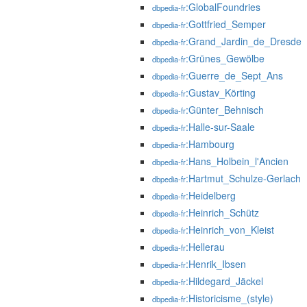
:GlobalFoundries
dbpedia-fr
:Gottfried_Semper
dbpedia-fr
:Grand_Jardin_de_Dresde
dbpedia-fr
:Grünes_Gewölbe
dbpedia-fr
:Guerre_de_Sept_Ans
dbpedia-fr
:Gustav_Körting
dbpedia-fr
:Günter_Behnisch
dbpedia-fr
:Halle-sur-Saale
dbpedia-fr
:Hambourg
dbpedia-fr
:Hans_Holbein_l'Ancien
dbpedia-fr
:Hartmut_Schulze-Gerlach
dbpedia-fr
:Heidelberg
dbpedia-fr
:Heinrich_Schütz
dbpedia-fr
:Heinrich_von_Kleist
dbpedia-fr
:Hellerau
dbpedia-fr
:Henrik_Ibsen
dbpedia-fr
:Hildegard_Jäckel
dbpedia-fr
:Historicisme_(style)
dbpedia-fr