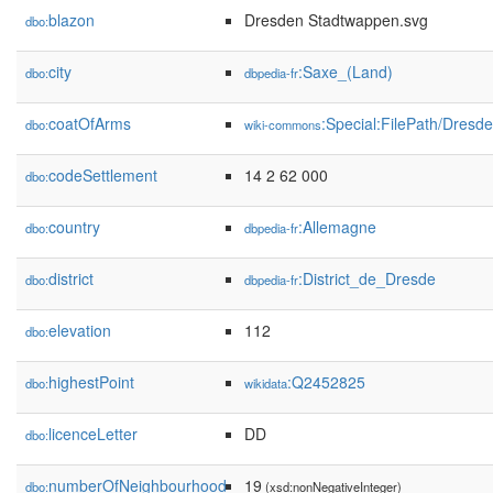
blazon
Dresden Stadtwappen.svg
dbo:
city
:Saxe_(Land)
dbo:
dbpedia-fr
coatOfArms
:Special:FilePath/Dres
dbo:
wiki-commons
codeSettlement
14 2 62 000
dbo:
country
:Allemagne
dbo:
dbpedia-fr
district
:District_de_Dresde
dbo:
dbpedia-fr
elevation
112
dbo:
highestPoint
:Q2452825
dbo:
wikidata
licenceLetter
DD
dbo:
numberOfNeighbourhood
19
dbo:
(xsd:nonNegativeInteger)