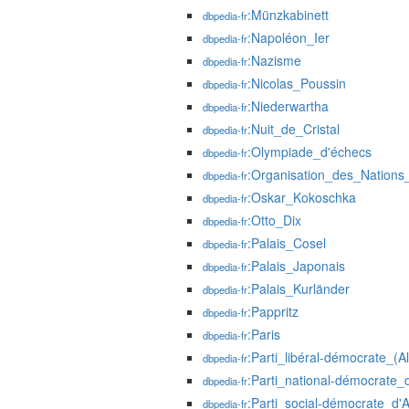
:Münzkabinett
dbpedia-fr
:Napoléon_Ier
dbpedia-fr
:Nazisme
dbpedia-fr
:Nicolas_Poussin
dbpedia-fr
:Niederwartha
dbpedia-fr
:Nuit_de_Cristal
dbpedia-fr
:Olympiade_d'échecs
dbpedia-fr
:Organisation_des_Nations_
dbpedia-fr
:Oskar_Kokoschka
dbpedia-fr
:Otto_Dix
dbpedia-fr
:Palais_Cosel
dbpedia-fr
:Palais_Japonais
dbpedia-fr
:Palais_Kurländer
dbpedia-fr
:Pappritz
dbpedia-fr
:Paris
dbpedia-fr
:Parti_libéral-démocrate_(
dbpedia-fr
:Parti_national-démocrate_
dbpedia-fr
:Parti_social-démocrate_d'
dbpedia-fr