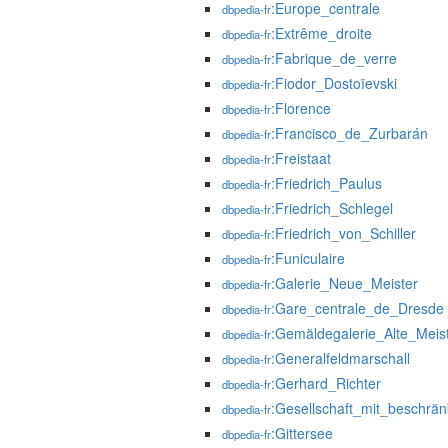
:Europe_centrale
dbpedia-fr
:Extrême_droite
dbpedia-fr
:Fabrique_de_verre
dbpedia-fr
:Fiodor_Dostoïevski
dbpedia-fr
:Florence
dbpedia-fr
:Francisco_de_Zurbarán
dbpedia-fr
:Freistaat
dbpedia-fr
:Friedrich_Paulus
dbpedia-fr
:Friedrich_Schlegel
dbpedia-fr
:Friedrich_von_Schiller
dbpedia-fr
:Funiculaire
dbpedia-fr
:Galerie_Neue_Meister
dbpedia-fr
:Gare_centrale_de_Dresde
dbpedia-fr
:Gemäldegalerie_Alte_Meis
dbpedia-fr
:Generalfeldmarschall
dbpedia-fr
:Gerhard_Richter
dbpedia-fr
:Gesellschaft_mit_beschrän
dbpedia-fr
:Gittersee
dbpedia-fr