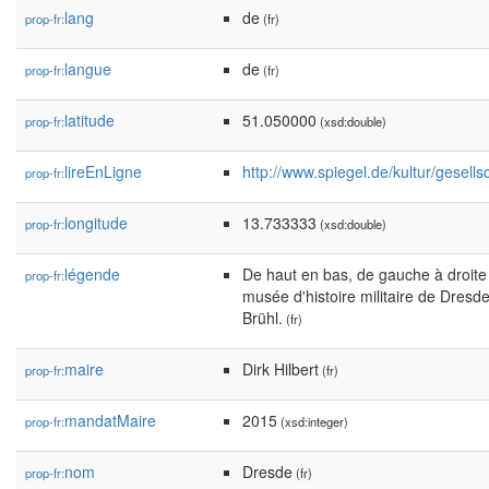
lang
de
prop-fr:
(fr)
langue
de
prop-fr:
(fr)
latitude
51.050000
prop-fr:
(xsd:double)
lireEnLigne
http://www.spiegel.de/kultur/gesell
prop-fr:
longitude
13.733333
prop-fr:
(xsd:double)
légende
De haut en bas, de gauche à droite
prop-fr:
musée d'histoire militaire de Dresd
Brühl.
(fr)
maire
Dirk Hilbert
prop-fr:
(fr)
mandatMaire
2015
prop-fr:
(xsd:integer)
nom
Dresde
prop-fr:
(fr)