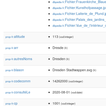
:Fichier:Frauenkirche_Blau
dbpedia-fr
:Fichier:Kunsthofpassage.j
dbpedia-fr
:Fichier:Laiterie_de_Pfund.
dbpedia-fr
:Fichier:Palais_des_jardins_
dbpedia-fr
:Fichier:Vue_de_l'intérieur
dbpedia-fr
altitude
113
prop-fr:
(xsd:integer)
arr
Dresde
prop-fr:
(fr)
autresNoms
Dresden
prop-fr:
(fr)
blason
Dresden Stadtwappen.svg
prop-fr:
(fr)
codecomm
14262000
prop-fr:
(xsd:integer)
consultéLe
2020-08-01
prop-fr:
(xsd:date)
cp
1001
prop-fr:
(xsd:integer)