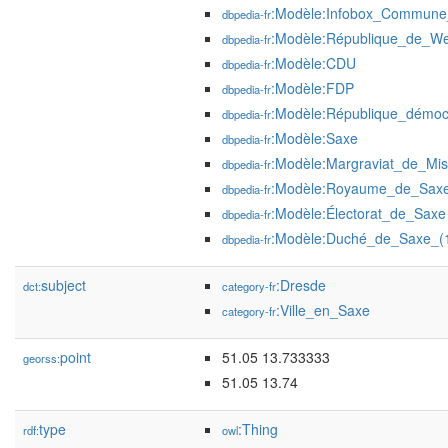
:Modèle:Infobox_Commune
dbpedia-fr
:Modèle:République_de_W
dbpedia-fr
:Modèle:CDU
dbpedia-fr
:Modèle:FDP
dbpedia-fr
:Modèle:République_démoc
dbpedia-fr
:Modèle:Saxe
dbpedia-fr
:Modèle:Margraviat_de_Mis
dbpedia-fr
:Modèle:Royaume_de_Sax
dbpedia-fr
:Modèle:Électorat_de_Saxe
dbpedia-fr
:Modèle:Duché_de_Saxe_(
dbpedia-fr
subject
:Dresde
dct:
category-fr
:Ville_en_Saxe
category-fr
point
51.05 13.733333
georss:
51.05 13.74
type
:Thing
rdf:
owl