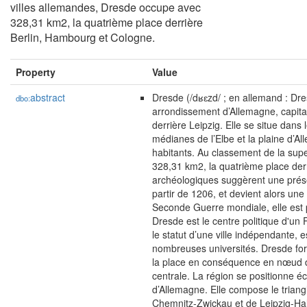
villes allemandes, Dresde occupe avec
328,31 km2, la quatrième place derrière
Berlin, Hambourg et Cologne.
Property
Value
abstract
Dresde (/dʁɛzd/ ; en allemand : Dres
dbo:
arrondissement d’Allemagne, capital
derrière Leipzig. Elle se situe dans
médianes de l’Elbe et la plaine d’A
habitants. Au classement de la sup
328,31 km2, la quatrième place der
archéologiques suggèrent une présen
partir de 1206, et devient alors une
Seconde Guerre mondiale, elle est 
Dresde est le centre politique d'un F
le statut d’une ville indépendante, 
nombreuses universités. Dresde fo
la place en conséquence en nœud 
centrale. La région se positionne
d’Allemagne. Elle compose le triang
Chemnitz-Zwickau et de Leipzig-Hall