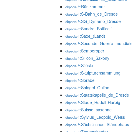
:Rüstkammer
dbpedia-fr
:S-Bahn_de_Dresde
dbpedia-fr
:SG_Dynamo_Dresde
dbpedia-fr
:Sandro_Botticelli
dbpedia-fr
:Saxe_(Land)
dbpedia-fr
:Seconde_Guerre_mondial
dbpedia-fr
:Semperoper
dbpedia-fr
:Silicon_Saxony
dbpedia-fr
:Silésie
dbpedia-fr
:Skulpturensammlung
dbpedia-fr
:Sorabe
dbpedia-fr
:Spiegel_Online
dbpedia-fr
:Staatskapelle_de_Dresde
dbpedia-fr
:Stade_Rudolf-Harbig
dbpedia-fr
:Suisse_saxonne
dbpedia-fr
:Sylvius_Leopold_Weiss
dbpedia-fr
:Sächsisches_Ständehaus
dbpedia-fr
:Thomaskantor