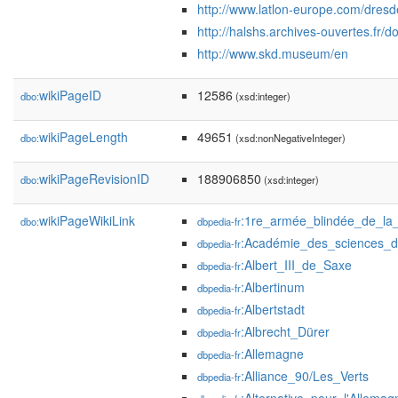
http://www.latlon-europe.com/dresd
http://halshs.archives-ouvertes.fr
http://www.skd.museum/en
wikiPageID
12586
dbo:
(xsd:integer)
wikiPageLength
49651
dbo:
(xsd:nonNegativeInteger)
wikiPageRevisionID
188906850
dbo:
(xsd:integer)
wikiPageWikiLink
:1re_armée_blindée_de_la
dbo:
dbpedia-fr
:Académie_des_sciences_d
dbpedia-fr
:Albert_III_de_Saxe
dbpedia-fr
:Albertinum
dbpedia-fr
:Albertstadt
dbpedia-fr
:Albrecht_Dürer
dbpedia-fr
:Allemagne
dbpedia-fr
:Alliance_90/Les_Verts
dbpedia-fr