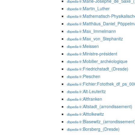
:Marie-Josèphe_de_Saxe_(
dbpedia-fr
:Martin_Luther
dbpedia-fr
:Mathematisch-Physikalisc
dbpedia-fr
:Matthäus_Daniel_Pöppelm
dbpedia-fr
:Max_Immelmann
dbpedia-fr
:Max_von_Stephanitz
dbpedia-fr
:Meissen
dbpedia-fr
:Ministre-président
dbpedia-fr
:Mobilier_archéologique
dbpedia-fr
:Friedrichstadt_(Dresde)
dbpedia-fr
:Pieschen
dbpedia-fr
:Fichier:Fotothek_df_ps_0
dbpedia-fr
:Alt-Leuteritz
dbpedia-fr
:Altfranken
dbpedia-fr
:Altstadt_(arrondissement)
dbpedia-fr
:Alttolkewitz
dbpedia-fr
:Blasewitz_(arrondissement
dbpedia-fr
:Borsberg_(Dresde)
dbpedia-fr