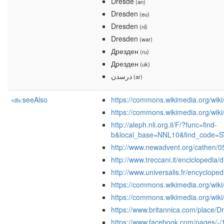
Dresde
(an)
Dresden
(eu)
Dresden
(nl)
Dresden
(war)
Дрезден
(ru)
Дрезден
(uk)
درسدن
(ar)
seeAlso
https://commons.wikimedia.org/wik
rdfs:
https://commons.wikimedia.org/wik
http://aleph.nli.org.il/F/?func=find-
b&local_base=NNL10&find_code=
http://www.newadvent.org/cathen/
http://www.treccani.it/enciclopedia/
http://www.universalis.fr/encyclope
https://commons.wikimedia.org/wik
https://commons.wikimedia.org/wiki
https://www.britannica.com/place
https://www.facebook.com/pages/