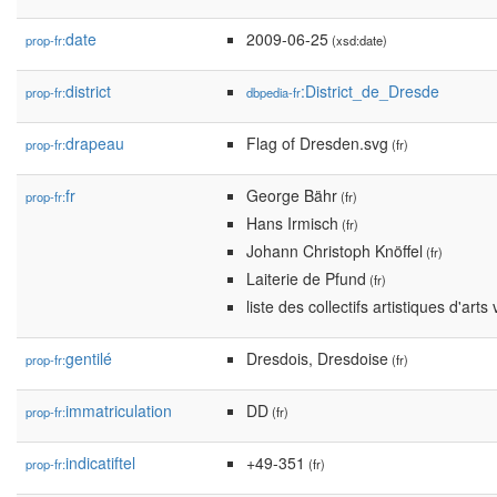
date
2009-06-25
prop-fr:
(xsd:date)
district
:District_de_Dresde
prop-fr:
dbpedia-fr
drapeau
Flag of Dresden.svg
prop-fr:
(fr)
fr
George Bähr
prop-fr:
(fr)
Hans Irmisch
(fr)
Johann Christoph Knöffel
(fr)
Laiterie de Pfund
(fr)
liste des collectifs artistiques d'art
gentilé
Dresdois, Dresdoise
prop-fr:
(fr)
immatriculation
DD
prop-fr:
(fr)
indicatiftel
+49-351
prop-fr:
(fr)