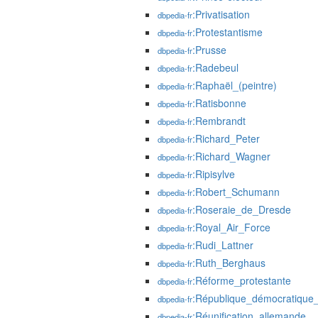
:Privatisation
dbpedia-fr
:Protestantisme
dbpedia-fr
:Prusse
dbpedia-fr
:Radebeul
dbpedia-fr
:Raphaël_(peintre)
dbpedia-fr
:Ratisbonne
dbpedia-fr
:Rembrandt
dbpedia-fr
:Richard_Peter
dbpedia-fr
:Richard_Wagner
dbpedia-fr
:Ripisylve
dbpedia-fr
:Robert_Schumann
dbpedia-fr
:Roseraie_de_Dresde
dbpedia-fr
:Royal_Air_Force
dbpedia-fr
:Rudi_Lattner
dbpedia-fr
:Ruth_Berghaus
dbpedia-fr
:Réforme_protestante
dbpedia-fr
:République_démocratique
dbpedia-fr
:Réunification_allemande
dbpedia-fr