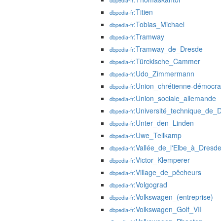
dbpedia-fr
:Titien
dbpedia-fr
:Tobias_Michael
dbpedia-fr
:Tramway
dbpedia-fr
:Tramway_de_Dresde
dbpedia-fr
:Türckische_Cammer
dbpedia-fr
:Udo_Zimmermann
dbpedia-fr
:Union_chrétienne-démocra
dbpedia-fr
:Union_sociale_allemande
dbpedia-fr
:Université_technique_de_
dbpedia-fr
:Unter_den_Linden
dbpedia-fr
:Uwe_Tellkamp
dbpedia-fr
:Vallée_de_l'Elbe_à_Dresd
dbpedia-fr
:Victor_Klemperer
dbpedia-fr
:Village_de_pêcheurs
dbpedia-fr
:Volgograd
dbpedia-fr
:Volkswagen_(entreprise)
dbpedia-fr
:Volkswagen_Golf_VII
dbpedia-fr