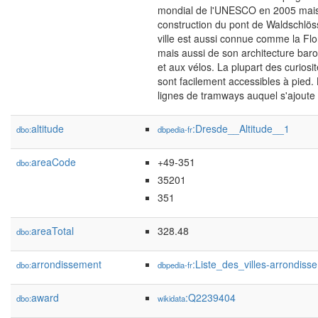
mondial de l'UNESCO en 2005 mais a
construction du pont de Waldschlös
ville est aussi connue comme la Flore
mais aussi de son architecture baro
et aux vélos. La plupart des curios
sont facilement accessibles à pied.
lignes de tramways auquel s'ajoute 
altitude
:Dresde__Altitude__1
dbo:
dbpedia-fr
areaCode
+49-351
dbo:
35201
351
areaTotal
328.48
dbo:
arrondissement
:Liste_des_villes-arrondis
dbo:
dbpedia-fr
award
:Q2239404
dbo:
wikidata