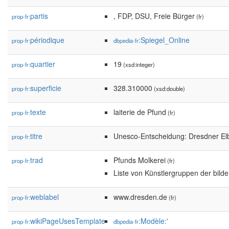
partis
, FDP, DSU, Freie Bürger
prop-fr:
(fr)
périodique
:Spiegel_Online
prop-fr:
dbpedia-fr
quartier
19
prop-fr:
(xsd:integer)
superficie
328.310000
prop-fr:
(xsd:double)
texte
laiterie de Pfund
prop-fr:
(fr)
titre
Unesco-Entscheidung: Dresdner Elbt
prop-fr:
trad
Pfunds Molkerei
prop-fr:
(fr)
Liste von Künstlergruppen der bild
weblabel
www.dresden.de
prop-fr:
(fr)
wikiPageUsesTemplate
:Modèle:'
prop-fr:
dbpedia-fr