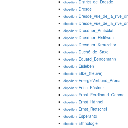
:District_de_Dresde
dbpedia-fr
:Dresde
dbpedia-fr
:Dresde_vue_de_la_rive_dr
dbpedia-fr
:Dresde_vue_de_la_rive_d
dbpedia-fr
:Dresdner_Amtsblatt
dbpedia-fr
:Dresdner_Eislöwen
dbpedia-fr
:Dresdner_Kreuzchor
dbpedia-fr
:Duché_de_Saxe
dbpedia-fr
:Eduard_Bendemann
dbpedia-fr
:Eisleben
dbpedia-fr
:Elbe_(fleuve)
dbpedia-fr
:EnergieVerbund_Arena
dbpedia-fr
:Erich_Kästner
dbpedia-fr
:Ernst_Ferdinand_Oehme
dbpedia-fr
:Ernst_Hähnel
dbpedia-fr
:Ernst_Rietschel
dbpedia-fr
:Espéranto
dbpedia-fr
:Ethnologie
dbpedia-fr