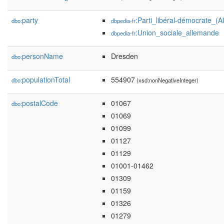
party
:Parti_libéral-démocrate_(
dbo:
dbpedia-fr
:Union_sociale_allemande
dbpedia-fr
personName
Dresden
dbo:
populationTotal
554907
dbo:
(xsd:nonNegativeInteger)
postalCode
01067
dbo:
01069
01099
01127
01129
01001-01462
01309
01159
01326
01279