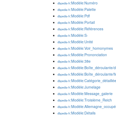
:Modèle:Numéro
dbpedia-fr
:Modèle:Palette
dbpedia-fr
:Modèle:Pdf
dbpedia-fr
:Modèle:Portail
dbpedia-fr
:Modèle:Références
dbpedia-fr
:Modèle:S-
dbpedia-fr
:Modèle:Unité
dbpedia-fr
:Modèle:Voir_homonymes
dbpedia-fr
:Modèle:Prononciation
dbpedia-fr
:Modèle:38e
dbpedia-fr
:Modèle:Boîte_déroulante/d
dbpedia-fr
:Modèle:Boîte_déroulante/fi
dbpedia-fr
:Modèle:Catégorie_détaillé
dbpedia-fr
:Modèle:Jumelage
dbpedia-fr
:Modèle:Message_galerie
dbpedia-fr
:Modèle:Troisième_Reich
dbpedia-fr
:Modèle:Allemagne_occupé
dbpedia-fr
:Modèle:Détails
dbpedia-fr