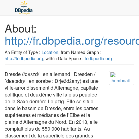
About:
http://fr.dbpedia.org/resou
An Entity of Type :
Location
, from Named Graph :
http://fr.dbpedia.org
, within Data Space :
fr.dbpedia.org
Dresde (/dʁɛzd/ ; en allemand : Dresden /
ˈdʁeːsdn̩/ ; en sorabe : Drježdźany) est une
ville-arrondissement d’Allemagne, capitale
politique et deuxième ville la plus peuplée
de la Saxe derrière Leipzig. Elle se situe
dans le bassin de Dresde, entre les parties
supérieures et médianes de l’Elbe et la
plaine d’Allemagne du Nord. En 2018, elle
comptait plus de 550 000 habitants. Au
classement de la superficie des grandes