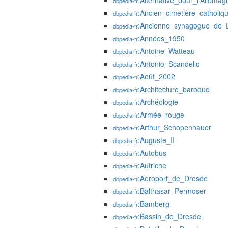
:Alternative_pour_l'Allemag
dbpedia-fr
:Ancien_cimetière_catholi
dbpedia-fr
:Ancienne_synagogue_de_
dbpedia-fr
:Années_1950
dbpedia-fr
:Antoine_Watteau
dbpedia-fr
:Antonio_Scandello
dbpedia-fr
:Août_2002
dbpedia-fr
:Architecture_baroque
dbpedia-fr
:Archéologie
dbpedia-fr
:Armée_rouge
dbpedia-fr
:Arthur_Schopenhauer
dbpedia-fr
:Auguste_II
dbpedia-fr
:Autobus
dbpedia-fr
:Autriche
dbpedia-fr
:Aéroport_de_Dresde
dbpedia-fr
:Balthasar_Permoser
dbpedia-fr
:Bamberg
dbpedia-fr
:Bassin_de_Dresde
dbpedia-fr