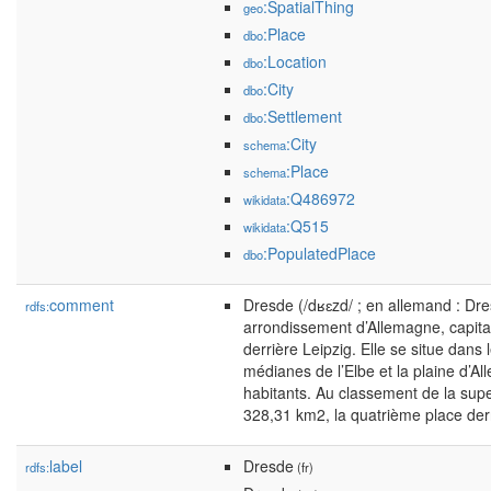
:SpatialThing
geo
:Place
dbo
:Location
dbo
:City
dbo
:Settlement
dbo
:City
schema
:Place
schema
:Q486972
wikidata
:Q515
wikidata
:PopulatedPlace
dbo
comment
Dresde (/dʁɛzd/ ; en allemand : Dres
rdfs:
arrondissement d’Allemagne, capital
derrière Leipzig. Elle se situe dans
médianes de l’Elbe et la plaine d’A
habitants. Au classement de la sup
328,31 km2, la quatrième place der
label
Dresde
rdfs:
(fr)