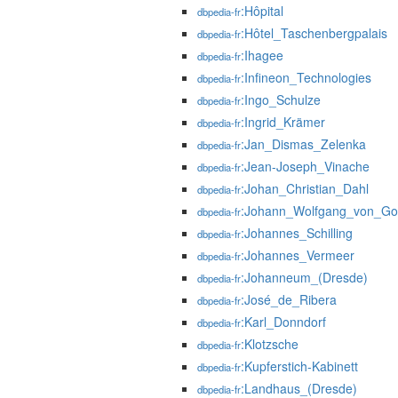
:Hôpital
dbpedia-fr
:Hôtel_Taschenbergpalais
dbpedia-fr
:Ihagee
dbpedia-fr
:Infineon_Technologies
dbpedia-fr
:Ingo_Schulze
dbpedia-fr
:Ingrid_Krämer
dbpedia-fr
:Jan_Dismas_Zelenka
dbpedia-fr
:Jean-Joseph_Vinache
dbpedia-fr
:Johan_Christian_Dahl
dbpedia-fr
:Johann_Wolfgang_von_Go
dbpedia-fr
:Johannes_Schilling
dbpedia-fr
:Johannes_Vermeer
dbpedia-fr
:Johanneum_(Dresde)
dbpedia-fr
:José_de_Ribera
dbpedia-fr
:Karl_Donndorf
dbpedia-fr
:Klotzsche
dbpedia-fr
:Kupferstich-Kabinett
dbpedia-fr
:Landhaus_(Dresde)
dbpedia-fr