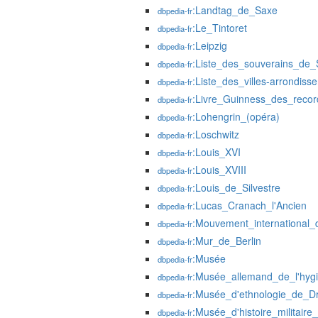
:Landtag_de_Saxe
dbpedia-fr
:Le_Tintoret
dbpedia-fr
:Leipzig
dbpedia-fr
:Liste_des_souverains_de
dbpedia-fr
:Liste_des_villes-arrondis
dbpedia-fr
:Livre_Guinness_des_recor
dbpedia-fr
:Lohengrin_(opéra)
dbpedia-fr
:Loschwitz
dbpedia-fr
:Louis_XVI
dbpedia-fr
:Louis_XVIII
dbpedia-fr
:Louis_de_Silvestre
dbpedia-fr
:Lucas_Cranach_l'Ancien
dbpedia-fr
:Mouvement_international
dbpedia-fr
:Mur_de_Berlin
dbpedia-fr
:Musée
dbpedia-fr
:Musée_allemand_de_l'hyg
dbpedia-fr
:Musée_d'ethnologie_de_D
dbpedia-fr
:Musée_d'histoire_militair
dbpedia-fr