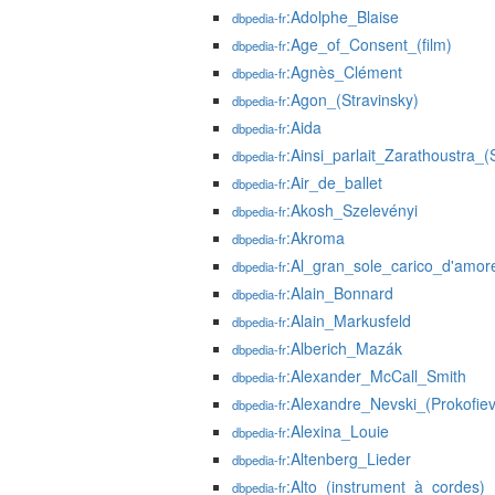
:Adolphe_Blaise
dbpedia-fr
:Age_of_Consent_(film)
dbpedia-fr
:Agnès_Clément
dbpedia-fr
:Agon_(Stravinsky)
dbpedia-fr
:Aida
dbpedia-fr
:Ainsi_parlait_Zarathoustra_(
dbpedia-fr
:Air_de_ballet
dbpedia-fr
:Akosh_Szelevényi
dbpedia-fr
:Akroma
dbpedia-fr
:Al_gran_sole_carico_d'amor
dbpedia-fr
:Alain_Bonnard
dbpedia-fr
:Alain_Markusfeld
dbpedia-fr
:Alberich_Mazák
dbpedia-fr
:Alexander_McCall_Smith
dbpedia-fr
:Alexandre_Nevski_(Prokofiev
dbpedia-fr
:Alexina_Louie
dbpedia-fr
:Altenberg_Lieder
dbpedia-fr
:Alto_(instrument_à_cordes)
dbpedia-fr