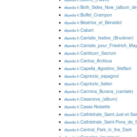
:Both_Sides_Now_(album_de_
dbpedia-fr
:Buffet_Crampon
dbpedia-fr
:Béatrice_et_Bénédict
dbpedia-fr
:Cabart
dbpedia-fr
:Cantate_festive_(Bruckner)
dbpedia-fr
:Cantate_pour_Friedrich_May
dbpedia-fr
:Canticum_Sacrum
dbpedia-fr
:Cantus_Arcticus
dbpedia-fr
:Capella_Agostino_Steffani
dbpedia-fr
:Capriccio_espagnol
dbpedia-fr
:Capriccio_italien
dbpedia-fr
:Carmina_Burana_(cantate)
dbpedia-fr
:Casanova_(album)
dbpedia-fr
:Casse-Noisette
dbpedia-fr
:Cathédrale_Saint-Just-et-S
dbpedia-fr
:Cathédrale_Saint-Pons_de_
dbpedia-fr
:Central_Park_in_the_Dark
dbpedia-fr