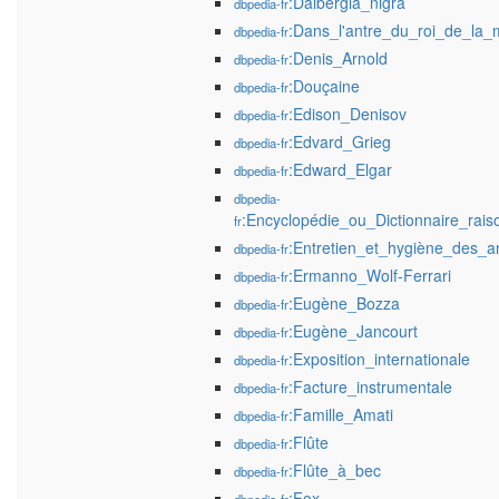
:Dalbergia_nigra
dbpedia-fr
:Dans_l'antre_du_roi_de_la
dbpedia-fr
:Denis_Arnold
dbpedia-fr
:Douçaine
dbpedia-fr
:Edison_Denisov
dbpedia-fr
:Edvard_Grieg
dbpedia-fr
:Edward_Elgar
dbpedia-fr
dbpedia-
:Encyclopédie_ou_Dictionnaire_rai
fr
:Entretien_et_hygiène_des_
dbpedia-fr
:Ermanno_Wolf-Ferrari
dbpedia-fr
:Eugène_Bozza
dbpedia-fr
:Eugène_Jancourt
dbpedia-fr
:Exposition_internationale
dbpedia-fr
:Facture_instrumentale
dbpedia-fr
:Famille_Amati
dbpedia-fr
:Flûte
dbpedia-fr
:Flûte_à_bec
dbpedia-fr
:Fox