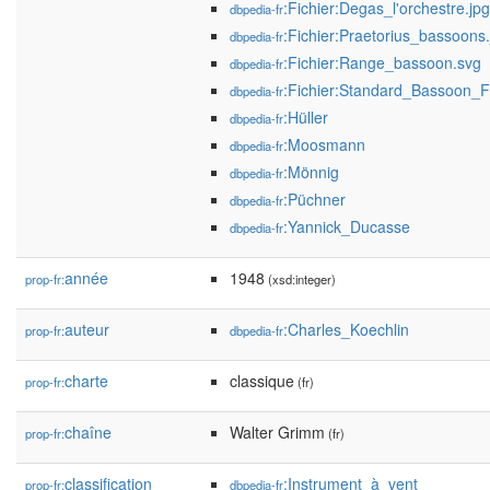
:Fichier:Degas_l'orchestre.jpg
dbpedia-fr
:Fichier:Praetorius_bassoons.
dbpedia-fr
:Fichier:Range_bassoon.svg
dbpedia-fr
:Fichier:Standard_Bassoon_
dbpedia-fr
:Hüller
dbpedia-fr
:Moosmann
dbpedia-fr
:Mönnig
dbpedia-fr
:Püchner
dbpedia-fr
:Yannick_Ducasse
dbpedia-fr
année
1948
prop-fr:
(xsd:integer)
auteur
:Charles_Koechlin
prop-fr:
dbpedia-fr
charte
classique
prop-fr:
(fr)
chaîne
Walter Grimm
prop-fr:
(fr)
classification
:Instrument_à_vent
prop-fr:
dbpedia-fr