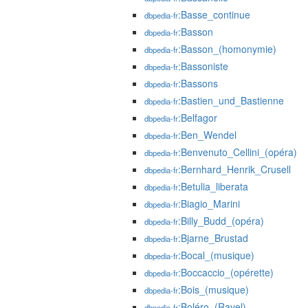
:Basse_continue
dbpedia-fr
:Basson
dbpedia-fr
:Basson_(homonymie)
dbpedia-fr
:Bassoniste
dbpedia-fr
:Bassons
dbpedia-fr
:Bastien_und_Bastienne
dbpedia-fr
:Belfagor
dbpedia-fr
:Ben_Wendel
dbpedia-fr
:Benvenuto_Cellini_(opéra)
dbpedia-fr
:Bernhard_Henrik_Crusell
dbpedia-fr
:Betulia_liberata
dbpedia-fr
:Biagio_Marini
dbpedia-fr
:Billy_Budd_(opéra)
dbpedia-fr
:Bjarne_Brustad
dbpedia-fr
:Bocal_(musique)
dbpedia-fr
:Boccaccio_(opérette)
dbpedia-fr
:Bois_(musique)
dbpedia-fr
:Boléro_(Ravel)
dbpedia-fr