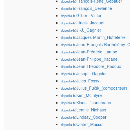
:François-René_Gebauer
dbpedia-fr
:François_Devienne
dbpedia-fr
:Gilbert_Vinter
dbpedia-fr
:Illinois_Jacquet
dbpedia-fr
:J.-J._Gagnier
dbpedia-fr
:Jacques-Martin_Hotteterre
dbpedia-fr
:Jean-François-Barthélémy_
dbpedia-fr
:Jean-Frédéric_Lampe
dbpedia-fr
:Jean-Philippe_Iracane
dbpedia-fr
:Jean-Théodore_Radoux
dbpedia-fr
:Joseph_Gagnier
dbpedia-fr
:Jules_Fossy
dbpedia-fr
:Julius_Fučík_(compositeur)
dbpedia-fr
:Ken_McIntyre
dbpedia-fr
:Klaus_Thunemann
dbpedia-fr
:Lennie_Niehaus
dbpedia-fr
:Lindsay_Cooper
dbpedia-fr
:Olivier_Massot
dbpedia-fr