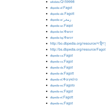
:Q159998
wikidata
:Fagot
dbpedia-af
:Fagott
dbpedia-als
:زمخر
dbpedia-ar
:Faqot
dbpedia-az
:Фагот
dbpedia-be
:Фагот
dbpedia-bg
http://bo.dbpedia.org/resource/པ་གླིང་།
http://bs.dbpedia.org/resource/Fagot
:Fagot
dbpedia-ca
:Fagot
dbpedia-cs
:Fagot
dbpedia-da
:Fagott
dbpedia-de
:Φαγκότο
dbpedia-el
:Fagoto
dbpedia-eo
:Fagot
dbpedia-es
:Fagott
dbpedia-et
:Fagot
dbpedia-eu