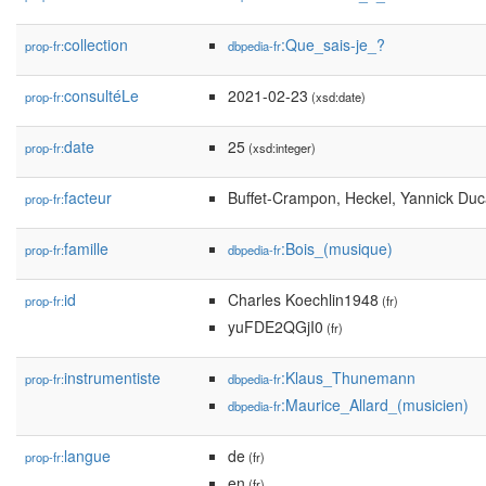
collection
:Que_sais-je_?
prop-fr:
dbpedia-fr
consultéLe
2021-02-23
prop-fr:
(xsd:date)
date
25
prop-fr:
(xsd:integer)
facteur
Buffet-Crampon, Heckel, Yannick Du
prop-fr:
famille
:Bois_(musique)
prop-fr:
dbpedia-fr
id
Charles Koechlin1948
prop-fr:
(fr)
yuFDE2QGjI0
(fr)
instrumentiste
:Klaus_Thunemann
prop-fr:
dbpedia-fr
:Maurice_Allard_(musicien)
dbpedia-fr
langue
de
prop-fr:
(fr)
en
(fr)