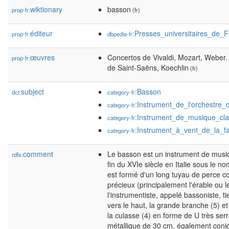
wiktionary
basson
prop-fr:
(fr)
éditeur
:Presses_universitaires_de_
prop-fr:
dbpedia-fr
œuvres
Concertos de Vivaldi, Mozart, Weber.
prop-fr:
de Saint-Saëns, Koechlin
(fr)
subject
:Basson
dct:
category-fr
:Instrument_de_l'orchestre_
category-fr
:Instrument_de_musique_cla
category-fr
:Instrument_à_vent_de_la_f
category-fr
comment
Le basson est un instrument de musiqu
rdfs:
fin du XVIe siècle en Italie sous le n
est formé d'un long tuyau de perce c
précieux (principalement l'érable ou l
l'instrumentiste, appelé bassoniste, ti
vers le haut, la grande branche (5) et 
la culasse (4) en forme de U très serr
métallique de 30 cm, également coniq