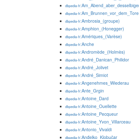
:Am_Abend_aber_desselbige
dbpedia-fr
:Am_Brunnen_vor_dem_Tore
dbpedia-fr
:Ambrosia_(groupe)
dbpedia-fr
:Amphion_(Honegger)
dbpedia-fr
:Amériques_(Varèse)
dbpedia-fr
:Anche
dbpedia-fr
:Andromède_(Holmès)
dbpedia-fr
:André_Danican_Philidor
dbpedia-fr
:André_Jolivet
dbpedia-fr
:André_Simiot
dbpedia-fr
:Angenehmes_Wiederau
dbpedia-fr
:Ante_Grgin
dbpedia-fr
:Antoine_Dard
dbpedia-fr
:Antoine_Ouellette
dbpedia-fr
:Antoine_Pecqueur
dbpedia-fr
:Antoine_Yvon_Villarceau
dbpedia-fr
:Antonio_Vivaldi
dbpedia-fr
:Anđelko_Klobučar
dbpedia-fr