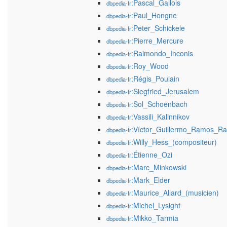
:Pascal_Gallois
dbpedia-fr
:Paul_Hongne
dbpedia-fr
:Peter_Schickele
dbpedia-fr
:Pierre_Mercure
dbpedia-fr
:Raimondo_Inconis
dbpedia-fr
:Roy_Wood
dbpedia-fr
:Régis_Poulain
dbpedia-fr
:Siegfried_Jerusalem
dbpedia-fr
:Sol_Schoenbach
dbpedia-fr
:Vassili_Kalinnikov
dbpedia-fr
:Víctor_Guillermo_Ramos_Ra
dbpedia-fr
:Willy_Hess_(compositeur)
dbpedia-fr
:Étienne_Ozi
dbpedia-fr
:Marc_Minkowski
dbpedia-fr
:Mark_Elder
dbpedia-fr
:Maurice_Allard_(musicien)
dbpedia-fr
:Michel_Lysight
dbpedia-fr
:Mikko_Tarmia
dbpedia-fr