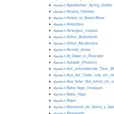
:Appalachian_Spring_(ballet)
dbpedia-fr
:Arcana_(Varèse)
dbpedia-fr
:Ariane_et_Barbe-Bleue
dbpedia-fr
:Arlecchino
dbpedia-fr
:Arrangeur_musical
dbpedia-fr
:Arthur_Butterworth
dbpedia-fr
:Arthur_Meulemans
dbpedia-fr
:Arundo_donax
dbpedia-fr
:At_Dawn_in_Rivendell
dbpedia-fr
:Aubade_(Poulenc)
dbpedia-fr
:Auf,_schmetternde_Töne_(
dbpedia-fr
:Aus_der_Tiefen_rufe_ich,_He
dbpedia-fr
:Aus_tiefer_Not_schrei_ich_z
dbpedia-fr
:Baba-Yaga_(musique)
dbpedia-fr
:Baba_Yaga
dbpedia-fr
:Bajon
dbpedia-fr
:Bartolomé_de_Selma_y_Sal
dbpedia-fr
:Bassanello
dbpedia-fr