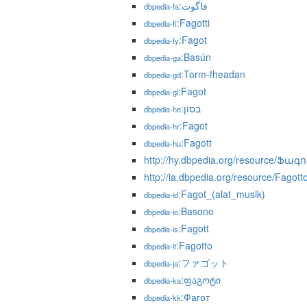
:فاگوت
dbpedia-fa
:Fagotti
dbpedia-fi
:Fagot
dbpedia-fy
:Basún
dbpedia-ga
:Torm-fheadan
dbpedia-gd
:Fagot
dbpedia-gl
:בסון
dbpedia-he
:Fagot
dbpedia-hr
:Fagott
dbpedia-hu
http://hy.dbpedia.org/resource
http://ia.dbpedia.org/resource/Fagott
:Fagot_(alat_musik)
dbpedia-id
:Basono
dbpedia-io
:Fagott
dbpedia-is
:Fagotto
dbpedia-it
:ファゴット
dbpedia-ja
:ფაგოტი
dbpedia-ka
:Фагот
dbpedia-kk