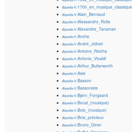
:1700_en_musique_classique
dbpedia-fr
:Alain_Bernaud
dbpedia-fr
:Alessandro_Rolla
dbpedia-fr
:Alexandre_Tansman
dbpedia-fr
:Anche
dbpedia-fr
:André_Jolivet
dbpedia-fr
:Antoine_Reicha
dbpedia-fr
:Antonio_Vivaldi
dbpedia-fr
:Arthur_Butterworth
dbpedia-fr
:Asie
dbpedia-fr
:Basson
dbpedia-fr
:Bassoniste
dbpedia-fr
:Bjørn_Fongaard
dbpedia-fr
:Bocal_(musique)
dbpedia-fr
:Bois_(musique)
dbpedia-fr
:Bois_précieux
dbpedia-fr
:Bruno_Giner
dbpedia-fr