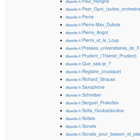
:Paul_Hongne
dbpedia-fr
:Peer_Gynt_(suites_orchestra
dbpedia-fr
:Perce
dbpedia-fr
:Pierre-Max_Dubois
dbpedia-fr
:Pierre_Angot
dbpedia-fr
:Pierre_et_le_Loup
dbpedia-fr
:Presses_universitaires_de_
dbpedia-fr
:Prudent_(Thieriot_Prudent)
dbpedia-fr
:Que_sais-je_?
dbpedia-fr
:Registre_(musique)
dbpedia-fr
:Richard_Strauss
dbpedia-fr
:Saxophone
dbpedia-fr
:Schreiber
dbpedia-fr
:Sergueï_Prokofiev
dbpedia-fr
:Sofia_Goubaïdoulina
dbpedia-fr
:Soliste
dbpedia-fr
:Sonate
dbpedia-fr
:Sonate_pour_basson_et_pia
dbpedia-fr