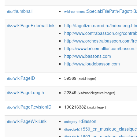
thumbnail
:Special:FilePath/Fagott
dbo:
wiki-commons
wikiPageExternalLink
http://fagotizm.narod.ru/index-eng.ht
dbo:
http://www.contrabassoon.org/contra
http://www.orchestralbassoon.com/fr
https://www.bricemallier.com/basson.
http://www.bassons.com
http://www.foudebasson.com
wikiPageID
59369
dbo:
(xsd:integer)
wikiPageLength
22849
dbo:
(xsd:nonNegativeInteger)
wikiPageRevisionID
190216382
dbo:
(xsd:integer)
wikiPageWikiLink
:Basson
dbo:
category-fr
:1550_en_musique_classique
dbpedia-fr
:1602_en_musique_classique
dbpedia-fr