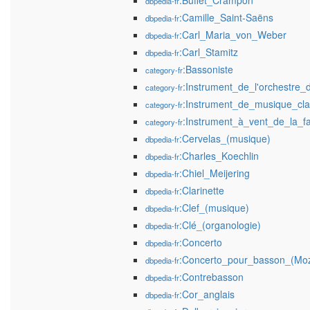
:Buffet_Crampon
dbpedia-fr
:Camille_Saint-Saëns
dbpedia-fr
:Carl_Maria_von_Weber
dbpedia-fr
:Carl_Stamitz
dbpedia-fr
:Bassoniste
category-fr
:Instrument_de_l'orchestre_
category-fr
:Instrument_de_musique_cla
category-fr
:Instrument_à_vent_de_la_f
category-fr
:Cervelas_(musique)
dbpedia-fr
:Charles_Koechlin
dbpedia-fr
:Chiel_Meijering
dbpedia-fr
:Clarinette
dbpedia-fr
:Clef_(musique)
dbpedia-fr
:Clé_(organologie)
dbpedia-fr
:Concerto
dbpedia-fr
:Concerto_pour_basson_(Moz
dbpedia-fr
:Contrebasson
dbpedia-fr
:Cor_anglais
dbpedia-fr