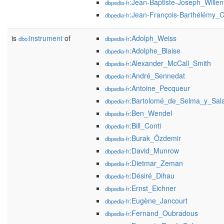
:Jean-Baptiste-Joseph_Wille
dbpedia-fr
:Jean-François-Barthélémy_
dbpedia-fr
is
instrument
of
:Adolph_Weiss
dbo:
dbpedia-fr
:Adolphe_Blaise
dbpedia-fr
:Alexander_McCall_Smith
dbpedia-fr
:André_Sennedat
dbpedia-fr
:Antoine_Pecqueur
dbpedia-fr
:Bartolomé_de_Selma_y_Sal
dbpedia-fr
:Ben_Wendel
dbpedia-fr
:Bill_Conti
dbpedia-fr
:Burak_Özdemir
dbpedia-fr
:David_Munrow
dbpedia-fr
:Dietmar_Zeman
dbpedia-fr
:Désiré_Dihau
dbpedia-fr
:Ernst_Eichner
dbpedia-fr
:Eugène_Jancourt
dbpedia-fr
:Fernand_Oubradous
dbpedia-fr