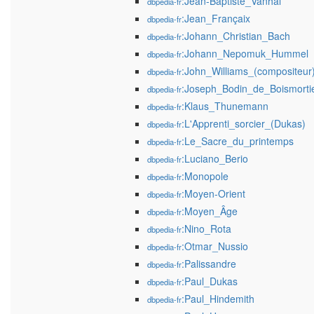
:Jean-Baptiste_Vanhal
dbpedia-fr
:Jean_Françaix
dbpedia-fr
:Johann_Christian_Bach
dbpedia-fr
:Johann_Nepomuk_Hummel
dbpedia-fr
:John_Williams_(compositeur
dbpedia-fr
:Joseph_Bodin_de_Boismorti
dbpedia-fr
:Klaus_Thunemann
dbpedia-fr
:L'Apprenti_sorcier_(Dukas)
dbpedia-fr
:Le_Sacre_du_printemps
dbpedia-fr
:Luciano_Berio
dbpedia-fr
:Monopole
dbpedia-fr
:Moyen-Orient
dbpedia-fr
:Moyen_Âge
dbpedia-fr
:Nino_Rota
dbpedia-fr
:Otmar_Nussio
dbpedia-fr
:Palissandre
dbpedia-fr
:Paul_Dukas
dbpedia-fr
:Paul_Hindemith
dbpedia-fr