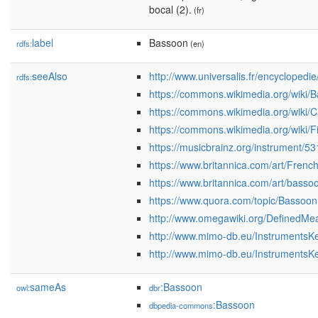
bocal (2).
(fr)
label
Bassoon
rdfs:
(en)
seeAlso
http://www.universalis.fr/encyclopedi
rdfs:
https://commons.wikimedia.org/wiki/
https://commons.wikimedia.org/wiki/
https://commons.wikimedia.org/wiki/Fi
https://musicbrainz.org/instrument
https://www.britannica.com/art/Fren
https://www.britannica.com/art/basso
https://www.quora.com/topic/Bassoon
http://www.omegawiki.org/DefinedMe
http://www.mimo-db.eu/InstrumentsK
http://www.mimo-db.eu/InstrumentsK
sameAs
:Bassoon
owl:
dbr
:Bassoon
dbpedia-commons