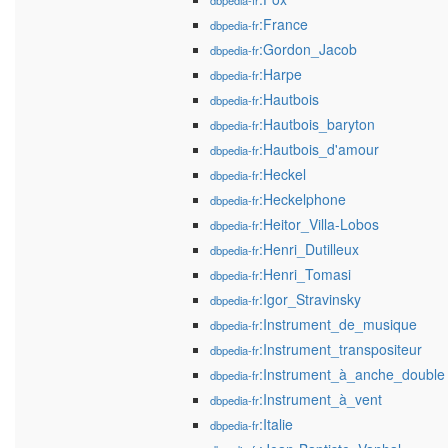
dbpedia-fr
:France
dbpedia-fr
:Gordon_Jacob
dbpedia-fr
:Harpe
dbpedia-fr
:Hautbois
dbpedia-fr
:Hautbois_baryton
dbpedia-fr
:Hautbois_d'amour
dbpedia-fr
:Heckel
dbpedia-fr
:Heckelphone
dbpedia-fr
:Heitor_Villa-Lobos
dbpedia-fr
:Henri_Dutilleux
dbpedia-fr
:Henri_Tomasi
dbpedia-fr
:Igor_Stravinsky
dbpedia-fr
:Instrument_de_musique
dbpedia-fr
:Instrument_transpositeur
dbpedia-fr
:Instrument_à_anche_double
dbpedia-fr
:Instrument_à_vent
dbpedia-fr
:Italie
dbpedia-fr