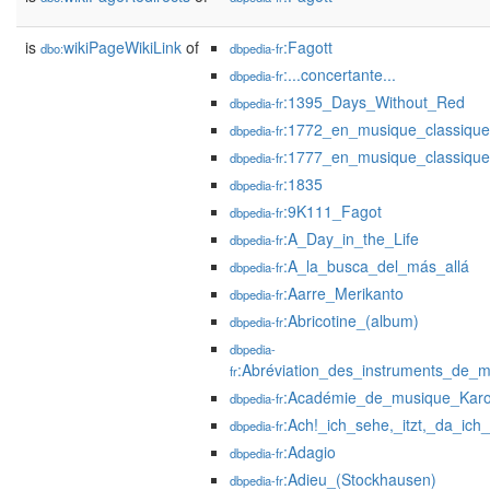
is
wikiPageWikiLink
of
:Fagott
dbo:
dbpedia-fr
:...concertante...
dbpedia-fr
:1395_Days_Without_Red
dbpedia-fr
:1772_en_musique_classique
dbpedia-fr
:1777_en_musique_classique
dbpedia-fr
:1835
dbpedia-fr
:9K111_Fagot
dbpedia-fr
:A_Day_in_the_Life
dbpedia-fr
:A_la_busca_del_más_allá
dbpedia-fr
:Aarre_Merikanto
dbpedia-fr
:Abricotine_(album)
dbpedia-fr
dbpedia-
:Abréviation_des_instruments_de_m
fr
:Académie_de_musique_Karo
dbpedia-fr
:Ach!_ich_sehe,_itzt,_da_ic
dbpedia-fr
:Adagio
dbpedia-fr
:Adieu_(Stockhausen)
dbpedia-fr