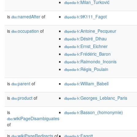
:Milan_Turković
dbpedia-fr
is
namedAfter
of
:9K111_Fagot
dbo:
dbpedia-fr
is
occupation
of
:Antoine_Pecqueur
dbo:
dbpedia-fr
:Désiré_Dihau
dbpedia-fr
:Ernst_Eichner
dbpedia-fr
:Frédéric_Baron
dbpedia-fr
:Raimondo_Inconis
dbpedia-fr
:Régis_Poulain
dbpedia-fr
is
parent
of
:William_Babell
dbo:
dbpedia-fr
is
product
of
:Georges_Leblanc_Paris
dbo:
dbpedia-fr
is
:Basson_(homonymie)
dbpedia-fr
wikiPageDisambiguates
dbo:
of
is
wikiPageRedirects
of
:Fagott
dbo:
dbpedia-fr