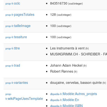
oclc
843516730
prop-fr:
(xsd:integer)
pagesTotales
128
prop-fr:
(xsd:integer)
tailleImage
100
prop-fr:
(xsd:integer)
tessiture
100
prop-fr:
(xsd:integer)
titre
Les instruments à vent
prop-fr:
(fr)
MUSIKGRIMM.CH - SCHREIBER - F
trad
Johann Adam Heckel
prop-fr:
(fr)
Robert Rønnes
(fr)
variantes
douçaine, cervelas, basson quinte
prop-fr:
(fr)
:Modèle:Autres_projets
prop-
dbpedia-fr
wikiPageUsesTemplate
fr:
:Modèle:En
dbpedia-fr
:Modèle:ISBN
dbpedia-fr