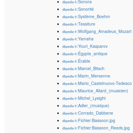
:Sonora
dbpedia-fr
:Sonorité
dbpedia-fr
:Système_Boehm
dbpedia-fr
:Tessiture
dbpedia-fr
:Wolfgang_Amadeus_Mozart
dbpedia-fr
:Yamaha
dbpedia-fr
:Youri_Kasparov
dbpedia-fr
:Égypte_antique
dbpedia-fr
:Érable
dbpedia-fr
:Marcel_Bitsch
dbpedia-fr
:Marin_Mersenne
dbpedia-fr
:Mario_Castelnuovo-Tedesco
dbpedia-fr
:Maurice_Allard_(musicien)
dbpedia-fr
:Michel_Lysight
dbpedia-fr
:Adler_(musique)
dbpedia-fr
:Corrado_Dabbene
dbpedia-fr
:Fichier:Bassoon.jpg
dbpedia-fr
:Fichier:Bassoon_Reeds.jpg
dbpedia-fr