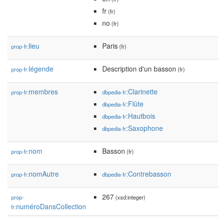
fr
(fr)
no
(fr)
lieu
Paris
prop-fr:
(fr)
légende
Description d'un basson
prop-fr:
(fr)
membres
:Clarinette
prop-fr:
dbpedia-fr
:Flûte
dbpedia-fr
:Hautbois
dbpedia-fr
:Saxophone
dbpedia-fr
nom
Basson
prop-fr:
(fr)
nomAutre
:Contrebasson
prop-fr:
dbpedia-fr
267
prop-
(xsd:integer)
numéroDansCollection
fr: