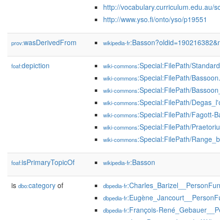
http://vocabulary.curriculum.edu.au/s
http://www.yso.fi/onto/yso/p19551
wasDerivedFrom
:Basson?oldid=190216382&
prov:
wikipedia-fr
depiction
:Special:FilePath/Stand
foaf:
wiki-commons
:Special:FilePath/Bassoon
wiki-commons
:Special:FilePath/Bassoo
wiki-commons
:Special:FilePath/Degas_l'
wiki-commons
:Special:FilePath/Fagott-
wiki-commons
:Special:FilePath/Praetor
wiki-commons
:Special:FilePath/Range_
wiki-commons
isPrimaryTopicOf
:Basson
foaf:
wikipedia-fr
is
category
of
:Charles_Barizel__PersonFun
dbo:
dbpedia-fr
:Eugène_Jancourt__PersonF
dbpedia-fr
:François-René_Gebauer__P
dbpedia-fr