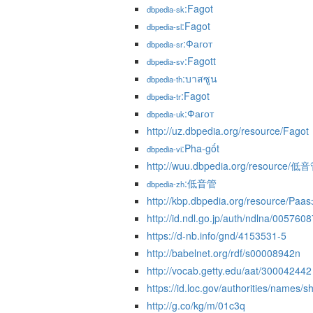
:Fagot
dbpedia-sk
:Fagot
dbpedia-sl
:Фагот
dbpedia-sr
:Fagott
dbpedia-sv
:บาสซูน
dbpedia-th
:Fagot
dbpedia-tr
:Фагот
dbpedia-uk
http://uz.dbpedia.org/resource/Fagot
:Pha-gốt
dbpedia-vi
http://wuu.dbpedia.org/resource/低
:低音管
dbpedia-zh
http://kbp.dbpedia.org/resource/Paas
http://id.ndl.go.jp/auth/ndlna/0057608
https://d-nb.info/gnd/4153531-5
http://babelnet.org/rdf/s00008942n
http://vocab.getty.edu/aat/300042442
https://id.loc.gov/authorities/names
http://g.co/kg/m/01c3q