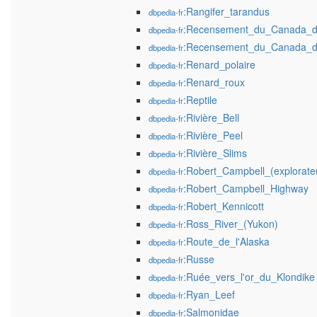
:Rangifer_tarandus
dbpedia-fr
:Recensement_du_Canada_
dbpedia-fr
:Recensement_du_Canada_
dbpedia-fr
:Renard_polaire
dbpedia-fr
:Renard_roux
dbpedia-fr
:Reptile
dbpedia-fr
:Rivière_Bell
dbpedia-fr
:Rivière_Peel
dbpedia-fr
:Rivière_Slims
dbpedia-fr
:Robert_Campbell_(explorate
dbpedia-fr
:Robert_Campbell_Highway
dbpedia-fr
:Robert_Kennicott
dbpedia-fr
:Ross_River_(Yukon)
dbpedia-fr
:Route_de_l'Alaska
dbpedia-fr
:Russe
dbpedia-fr
:Ruée_vers_l'or_du_Klondike
dbpedia-fr
:Ryan_Leef
dbpedia-fr
:Salmonidae
dbpedia-fr