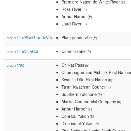
Première Nation de White River
(fr)
Ross River
(fr)
Arthur Harper
(fr)
Liard River
(fr)
titrePlusGrandeVille
Plus grande ville
prop-fr:
(fr)
titreViceRoi
Commissaire
prop-fr:
(fr)
trad
Chilkat Pass
prop-fr:
(fr)
Champagne and Aishihik First Nation
Kwanlin Dün First Nation
(fr)
Ta'an Kwach'an Council
(fr)
Southern Tutchone
(fr)
Alaska Commercial Company
(fr)
Arthur Harper
(fr)
Conrad, Yukon
(fr)
Diocese of Yukon
(fr)
First Nation of Nacho Nyak Dun