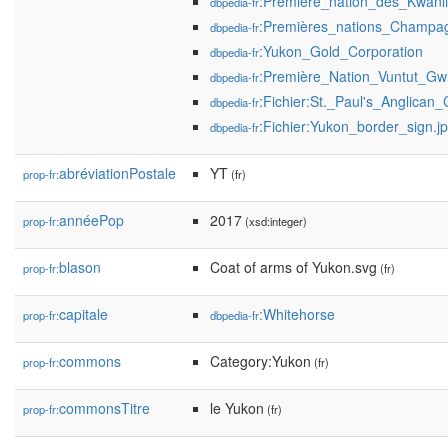
:Première_nation_des_Kwanl
dbpedia-fr
:Premières_nations_Champag
dbpedia-fr
:Yukon_Gold_Corporation
dbpedia-fr
:Première_Nation_Vuntut_Gwi
dbpedia-fr
:Fichier:St._Paul's_Anglica
dbpedia-fr
:Fichier:Yukon_border_sign.j
dbpedia-fr
abréviationPostale
YT
prop-fr:
(fr)
annéePop
2017
prop-fr:
(xsd:integer)
blason
Coat of arms of Yukon.svg
prop-fr:
(fr)
capitale
:Whitehorse
prop-fr:
dbpedia-fr
commons
Category:Yukon
prop-fr:
(fr)
commonsTitre
le Yukon
prop-fr:
(fr)