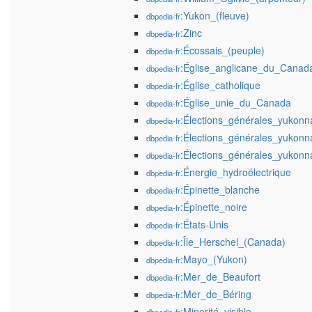
:Yukon_(fleuve)
dbpedia-fr
:Zinc
dbpedia-fr
:Écossais_(peuple)
dbpedia-fr
:Église_anglicane_du_Canad
dbpedia-fr
:Église_catholique
dbpedia-fr
:Église_unie_du_Canada
dbpedia-fr
:Élections_générales_yukon
dbpedia-fr
:Élections_générales_yukon
dbpedia-fr
:Élections_générales_yukon
dbpedia-fr
:Énergie_hydroélectrique
dbpedia-fr
:Épinette_blanche
dbpedia-fr
:Épinette_noire
dbpedia-fr
:États-Unis
dbpedia-fr
:Île_Herschel_(Canada)
dbpedia-fr
:Mayo_(Yukon)
dbpedia-fr
:Mer_de_Beaufort
dbpedia-fr
:Mer_de_Béring
dbpedia-fr
:Minorité_visible