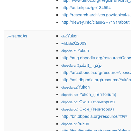
http://www.dmoz.org/Regional/North
http://aut.nkp.cz/ge134594
http://research.archives.gov/topical-
http://dewey.info/class/2--7191/about
sameAs
:Yukon
owl:
dbr
:Q2009
wikidata
:Yukon
dbpedia-af
http://ang.dbpedia.org/resource/Geo
:يوكون_(إقليم)
dbpedia-ar
http://arc.dbpedia.org/resource/ܘܩܘܢ
http://ast.dbpedia.org/resource/Yukón
:Yukon
dbpedia-az
:Yukon_(Territorium)
dbpedia-bar
:Юкан_(тэрыторыя)
dbpedia-be
:Юкон_(територия)
dbpedia-bg
http://bn.dbpedia.org/resource/ইউকন
:Yukon
dbpedia-br
http://bs.dbpedia.org/resource/Yukon