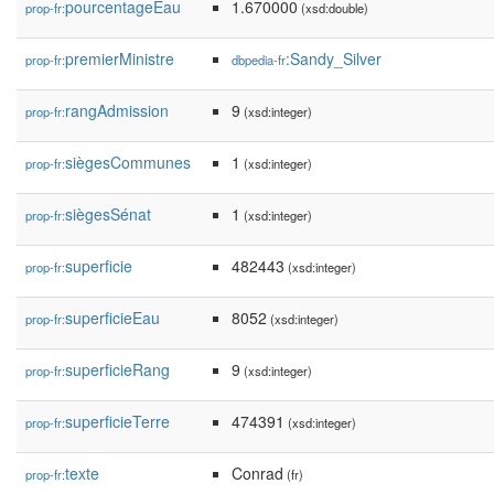
pourcentageEau
1.670000
prop-fr:
(xsd:double)
premierMinistre
:Sandy_Silver
prop-fr:
dbpedia-fr
rangAdmission
9
prop-fr:
(xsd:integer)
siègesCommunes
1
prop-fr:
(xsd:integer)
siègesSénat
1
prop-fr:
(xsd:integer)
superficie
482443
prop-fr:
(xsd:integer)
superficieEau
8052
prop-fr:
(xsd:integer)
superficieRang
9
prop-fr:
(xsd:integer)
superficieTerre
474391
prop-fr:
(xsd:integer)
texte
Conrad
prop-fr:
(fr)