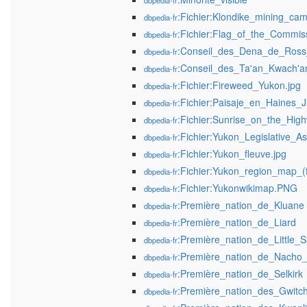
dbpedia-fr
:Fichier:Klondike_mining_cam
dbpedia-fr
:Fichier:Flag_of_the_Commis
dbpedia-fr
:Conseil_des_Dena_de_Ross
dbpedia-fr
:Conseil_des_Ta'an_Kwach'a
dbpedia-fr
:Fichier:Fireweed_Yukon.jpg
dbpedia-fr
:Fichier:Paisaje_en_Haines
dbpedia-fr
:Fichier:Sunrise_on_the_Hig
dbpedia-fr
:Fichier:Yukon_Legislative_A
dbpedia-fr
:Fichier:Yukon_fleuve.jpg
dbpedia-fr
:Fichier:Yukon_region_map_(f
dbpedia-fr
:Fichier:Yukonwikimap.PNG
dbpedia-fr
:Première_nation_de_Kluane
dbpedia-fr
:Première_nation_de_Liard
dbpedia-fr
:Première_nation_de_Little
dbpedia-fr
:Première_nation_de_Nacho
dbpedia-fr
:Première_nation_de_Selkirk
dbpedia-fr
:Première_nation_des_Gwitch
dbpedia-fr