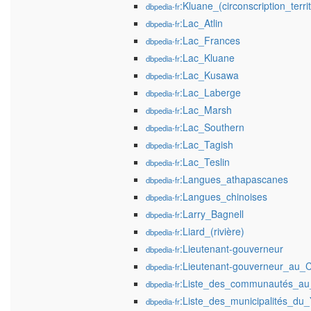
:Kluane_(circonscription_territ
dbpedia-fr
:Lac_Atlin
dbpedia-fr
:Lac_Frances
dbpedia-fr
:Lac_Kluane
dbpedia-fr
:Lac_Kusawa
dbpedia-fr
:Lac_Laberge
dbpedia-fr
:Lac_Marsh
dbpedia-fr
:Lac_Southern
dbpedia-fr
:Lac_Tagish
dbpedia-fr
:Lac_Teslin
dbpedia-fr
:Langues_athapascanes
dbpedia-fr
:Langues_chinoises
dbpedia-fr
:Larry_Bagnell
dbpedia-fr
:Liard_(rivière)
dbpedia-fr
:Lieutenant-gouverneur
dbpedia-fr
:Lieutenant-gouverneur_au_
dbpedia-fr
:Liste_des_communautés_au
dbpedia-fr
:Liste_des_municipalités_du
dbpedia-fr