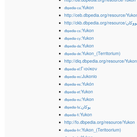
:Yukon
dbpedia-ca
http://ceb.dbpedia.org/resource/Yuko
http://ckb.dbpedia.org/resource/کان
:Yukon
dbpedia-cs
:Yukon
dbpedia-cy
:Yukon
dbpedia-da
:Yukon_(Territorium)
dbpedia-de
http://diq.dbpedia.org/resource/Yukon
:Γιούκον
dbpedia-el
:Jukonio
dbpedia-eo
:Yukón
dbpedia-es
:Yukon
dbpedia-et
:Yukon
dbpedia-eu
:یوکان
dbpedia-fa
:Yukon
dbpedia-fi
http://fo.dbpedia.org/resource/Yukon
:Yukon_(Teritoorium)
dbpedia-frr