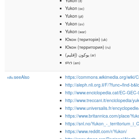
Yukon
(it)
Yukon
(oc)
Yukon
(pt)
Yukon
(sv)
Yukon
(war)
Юкон (територія)
(uk)
Юкон (территория)
(ru)
يوكون (إقليم)
(ar)
ዩካን
(am)
seeAlso
https://commons.wikimedia.org/wiki/
rdfs:
http://aleph.nli.org.il/F/?func=fi
http://www.enciclopedia.cat/EC-GEC
http://www.treccani.it/enciclopedia
http://www.universalis.fr/encyclopedie
https://www.britannica.com/place/Yuko
https://snl.no/Yukon_-_territorium_i
https://www.reddit.com/r/Yukon/