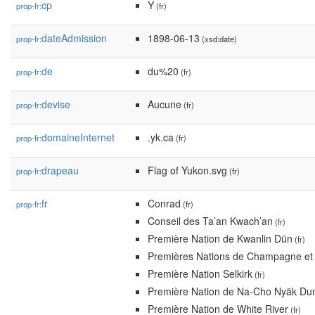
cp
Y
prop-fr:
(fr)
dateAdmission
1898-06-13
prop-fr:
(xsd:date)
de
du%20
prop-fr:
(fr)
devise
Aucune
prop-fr:
(fr)
domaineInternet
.yk.ca
prop-fr:
(fr)
drapeau
Flag of Yukon.svg
prop-fr:
(fr)
fr
Conrad
prop-fr:
(fr)
Conseil des Ta’an Kwach’an
(fr)
Première Nation de Kwanlin Dün
(fr)
Premières Nations de Champagne et 
Première Nation Selkirk
(fr)
Première Nation de Na-Cho Nyäk Du
Première Nation de White River
(fr)