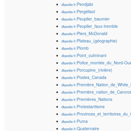
:Pendjabi
dbpedia-fr
:Pergélisol
dbpedia-fr
:Peuplier_baumier
dbpedia-fr
:Peuplier_faux-tremble
dbpedia-fr
:Piers_McDonald
dbpedia-fr
:Plateau_(géographie)
dbpedia-fr
:Plomb
dbpedia-fr
:Point_culminant
dbpedia-fr
:Police_montée_du_Nord-Ou
dbpedia-fr
:Porcupine_(rivière)
dbpedia-fr
:Postes_Canada
dbpedia-fr
:Première_Nation_de_White_
dbpedia-fr
:Première_nation_de_Carcros
dbpedia-fr
:Premières_Nations
dbpedia-fr
:Protestantisme
dbpedia-fr
:Provinces_et_territoires_du
dbpedia-fr
:Puma
dbpedia-fr
:Quaternaire
dbpedia-fr