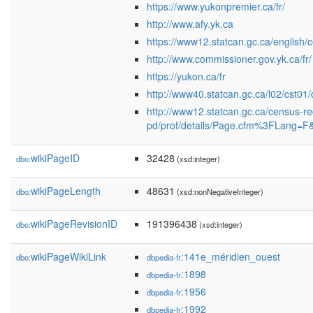
https://www.yukonpremier.ca/fr/
http://www.afy.yk.ca
https://www12.statcan.gc.ca/engl
http://www.commissioner.gov.yk.ca/fr/
https://yukon.ca/fr
http://www40.statcan.gc.ca/l02/cst01
http://www12.statcan.gc.ca/census-
pd/prof/details/Page.cfm%3FLan
wikiPageID
32428
dbo:
(xsd:integer)
wikiPageLength
48631
dbo:
(xsd:nonNegativeInteger)
wikiPageRevisionID
191396438
dbo:
(xsd:integer)
wikiPageWikiLink
:141e_méridien_ouest
dbo:
dbpedia-fr
:1898
dbpedia-fr
:1956
dbpedia-fr
:1992
dbpedia-fr