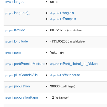
langue
en
prop-fr:
(fr)
langue(s)_
:Anglais
prop-fr:
dbpedia-fr
:Français
dbpedia-fr
latitude
60.720797
prop-fr:
(xsd:double)
longitude
-135.052500
prop-fr:
(xsd:double)
nom
Yukon
prop-fr:
(fr)
partiPremierMinistre
:Parti_libéral_du_Yukon
prop-fr:
dbpedia-fr
plusGrandeVille
:Whitehorse
prop-fr:
dbpedia-fr
population
38630
prop-fr:
(xsd:integer)
populationRang
12
prop-fr:
(xsd:integer)