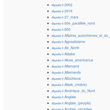
:2002
dbpedia-fr
:2016
dbpedia-fr
:27_mars
dbpedia-fr
:60e_parallèle_nord
dbpedia-fr
:800
dbpedia-fr
:Affaires_autochtones_et_d
dbpedia-fr
:Agnosticisme
dbpedia-fr
:Air_North
dbpedia-fr
:Alaska
dbpedia-fr
:Alces_americanus
dbpedia-fr
:Allemand
dbpedia-fr
:Allemands
dbpedia-fr
:Allochtone
dbpedia-fr
:Alsek_(rivière)
dbpedia-fr
:Amérique_du_Nord
dbpedia-fr
:Anglais
dbpedia-fr
:Anglais_(peuple)
dbpedia-fr
:Anglais_canadien
dbpedia-fr