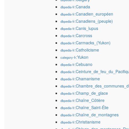
:Canada
dbpedia-fr
:Canadien_européen
dbpedia-fr
:Canadiens_(peuple)
dbpedia-fr
:Canis_lupus
dbpedia-fr
:Carcross
dbpedia-fr
:Carmacks_(Yukon)
dbpedia-fr
:Catholicisme
dbpedia-fr
:Yukon
category-fr
:Cebuano
dbpedia-fr
:Ceinture_de_feu_du_Pacifiq
dbpedia-fr
:Chamanisme
dbpedia-fr
:Chambre_des_communes_d
dbpedia-fr
:Champ_de_glace
dbpedia-fr
:Chaîne_Côtière
dbpedia-fr
:Chaîne_Saint-Élie
dbpedia-fr
:Chaîne_de_montagnes
dbpedia-fr
:Christianisme
dbpedia-fr