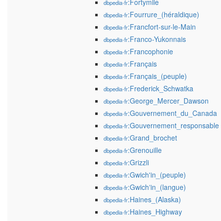
:Fortymile
dbpedia-fr
:Fourrure_(héraldique)
dbpedia-fr
:Francfort-sur-le-Main
dbpedia-fr
:Franco-Yukonnais
dbpedia-fr
:Francophonie
dbpedia-fr
:Français
dbpedia-fr
:Français_(peuple)
dbpedia-fr
:Frederick_Schwatka
dbpedia-fr
:George_Mercer_Dawson
dbpedia-fr
:Gouvernement_du_Canada
dbpedia-fr
:Gouvernement_responsable
dbpedia-fr
:Grand_brochet
dbpedia-fr
:Grenouille
dbpedia-fr
:Grizzli
dbpedia-fr
:Gwich'in_(peuple)
dbpedia-fr
:Gwichʼin_(langue)
dbpedia-fr
:Haines_(Alaska)
dbpedia-fr
:Haines_Highway
dbpedia-fr