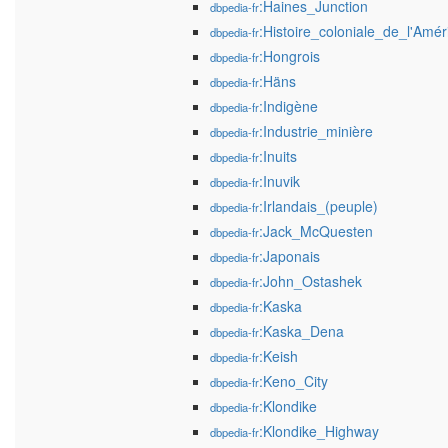
:Haines_Junction
dbpedia-fr
:Histoire_coloniale_de_l'Am
dbpedia-fr
:Hongrois
dbpedia-fr
:Häns
dbpedia-fr
:Indigène
dbpedia-fr
:Industrie_minière
dbpedia-fr
:Inuits
dbpedia-fr
:Inuvik
dbpedia-fr
:Irlandais_(peuple)
dbpedia-fr
:Jack_McQuesten
dbpedia-fr
:Japonais
dbpedia-fr
:John_Ostashek
dbpedia-fr
:Kaska
dbpedia-fr
:Kaska_Dena
dbpedia-fr
:Keish
dbpedia-fr
:Keno_City
dbpedia-fr
:Klondike
dbpedia-fr
:Klondike_Highway
dbpedia-fr