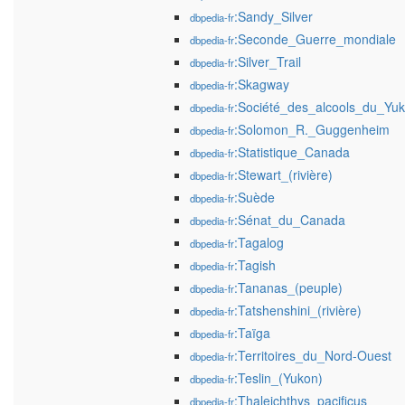
:Sandy_Silver
dbpedia-fr
:Seconde_Guerre_mondiale
dbpedia-fr
:Silver_Trail
dbpedia-fr
:Skagway
dbpedia-fr
:Société_des_alcools_du_Yu
dbpedia-fr
:Solomon_R._Guggenheim
dbpedia-fr
:Statistique_Canada
dbpedia-fr
:Stewart_(rivière)
dbpedia-fr
:Suède
dbpedia-fr
:Sénat_du_Canada
dbpedia-fr
:Tagalog
dbpedia-fr
:Tagish
dbpedia-fr
:Tananas_(peuple)
dbpedia-fr
:Tatshenshini_(rivière)
dbpedia-fr
:Taïga
dbpedia-fr
:Territoires_du_Nord-Ouest
dbpedia-fr
:Teslin_(Yukon)
dbpedia-fr
:Thaleichthys_pacificus
dbpedia-fr