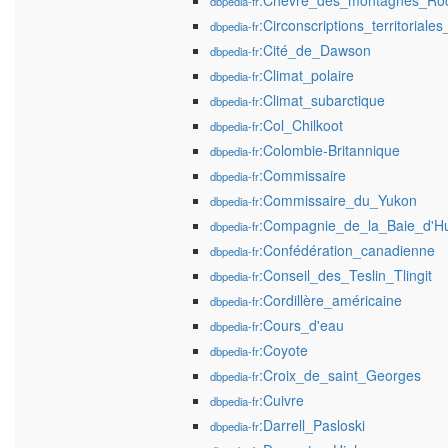
:Chèvre_des_montagnes_Ro
dbpedia-fr
:Circonscriptions_territorial
dbpedia-fr
:Cité_de_Dawson
dbpedia-fr
:Climat_polaire
dbpedia-fr
:Climat_subarctique
dbpedia-fr
:Col_Chilkoot
dbpedia-fr
:Colombie-Britannique
dbpedia-fr
:Commissaire
dbpedia-fr
:Commissaire_du_Yukon
dbpedia-fr
:Compagnie_de_la_Baie_d'H
dbpedia-fr
:Confédération_canadienne
dbpedia-fr
:Conseil_des_Teslin_Tlingit
dbpedia-fr
:Cordillère_américaine
dbpedia-fr
:Cours_d'eau
dbpedia-fr
:Coyote
dbpedia-fr
:Croix_de_saint_Georges
dbpedia-fr
:Cuivre
dbpedia-fr
:Darrell_Pasloski
dbpedia-fr