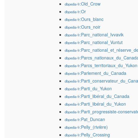
:Old_Crow
dbpedia-fr
:Or
dbpedia-fr
:Ours_blanc
dbpedia-fr
:Ours_noir
dbpedia-fr
:Parc_national_Ivvavik
dbpedia-fr
:Parc_national_Vuntut
dbpedia-fr
:Parc_national_et_réserve_d
dbpedia-fr
:Parcs_nationaux_du_Canad
dbpedia-fr
:Parcs_territoriaux_du_Yukon
dbpedia-fr
:Parlement_du_Canada
dbpedia-fr
:Parti_conservateur_du_Can
dbpedia-fr
:Parti_du_Yukon
dbpedia-fr
:Parti_libéral_du_Canada
dbpedia-fr
:Parti_libéral_du_Yukon
dbpedia-fr
:Parti_progressiste-conserv
dbpedia-fr
:Pat_Duncan
dbpedia-fr
:Pelly_(rivière)
dbpedia-fr
:Pelly_Crossing
dbpedia-fr