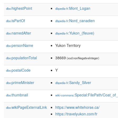
highestPoint
:Mont_Logan
dbo:
dbpedia-fr
isPartOf
:Nord_canadien
dbo:
dbpedia-fr
namedAfter
:Yukon_(fleuve)
dbo:
dbpedia-fr
personName
Yukon Territory
dbo:
populationTotal
38669
dbo:
(xsd:nonNegativeInteger)
postalCode
Y
dbo:
primeMinister
:Sandy_Silver
dbo:
dbpedia-fr
thumbnail
:Special:FilePath/Coat_o
dbo:
wiki-commons
wikiPageExternalLink
https://www.whitehorse.ca/
dbo:
https://travelyukon.com/fr