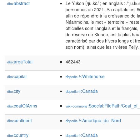
abstract
Le Yukon (/ju.kõ/ ; en anglais : /ˈju.k
dbo:
personnes en 2021. Sa capitale est Wh
afin de répondre à la croissance de la
Néanmoins, le mot « territoire » rest
officielles sont l'anglais et le fran
de réserve de Kluane, est le plus hau
caractérisé par des hivers longs et fr
son nom), ainsi que les rivières Pelly
areaTotal
482443
dbo:
capital
:Whitehorse
dbo:
dbpedia-fr
city
:Canada
dbo:
dbpedia-fr
coatOfArms
:Special:FilePath/Coat_o
dbo:
wiki-commons
continent
:Amérique_du_Nord
dbo:
dbpedia-fr
country
:Canada
dbo:
dbpedia-fr