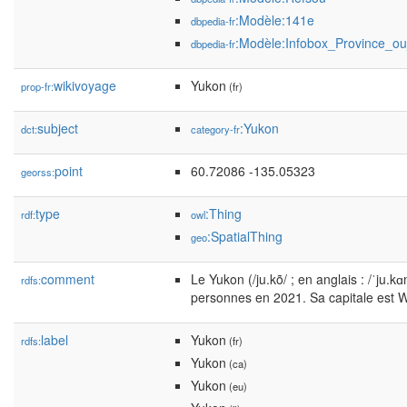
:Modèle:141e
dbpedia-fr
:Modèle:Infobox_Province_ou
dbpedia-fr
wikivoyage
Yukon
prop-fr:
(fr)
subject
:Yukon
dct:
category-fr
point
60.72086 -135.05323
georss:
type
:Thing
rdf:
owl
:SpatialThing
geo
comment
Le Yukon (/ju.kõ/ ; en anglais : /ˈju.k
rdfs:
personnes en 2021. Sa capitale est Whi
label
Yukon
rdfs:
(fr)
Yukon
(ca)
Yukon
(eu)