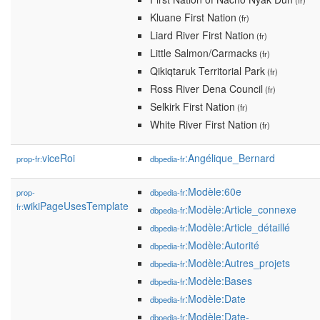
(fr)
Kluane First Nation
(fr)
Liard River First Nation
(fr)
Little Salmon/Carmacks
(fr)
Qikiqtaruk Territorial Park
(fr)
Ross River Dena Council
(fr)
Selkirk First Nation
(fr)
White River First Nation
(fr)
viceRoi
:Angélique_Bernard
prop-fr:
dbpedia-fr
:Modèle:60e
prop-
dbpedia-fr
wikiPageUsesTemplate
fr:
:Modèle:Article_connexe
dbpedia-fr
:Modèle:Article_détaillé
dbpedia-fr
:Modèle:Autorité
dbpedia-fr
:Modèle:Autres_projets
dbpedia-fr
:Modèle:Bases
dbpedia-fr
:Modèle:Date
dbpedia-fr
:Modèle:Date-
dbpedia-fr