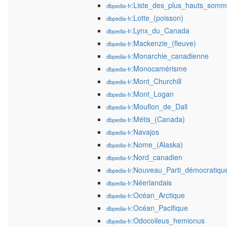
:Liste_des_plus_hauts_somm
dbpedia-fr
:Lotte_(poisson)
dbpedia-fr
:Lynx_du_Canada
dbpedia-fr
:Mackenzie_(fleuve)
dbpedia-fr
:Monarchie_canadienne
dbpedia-fr
:Monocamérisme
dbpedia-fr
:Mont_Churchill
dbpedia-fr
:Mont_Logan
dbpedia-fr
:Mouflon_de_Dall
dbpedia-fr
:Métis_(Canada)
dbpedia-fr
:Navajos
dbpedia-fr
:Nome_(Alaska)
dbpedia-fr
:Nord_canadien
dbpedia-fr
:Nouveau_Parti_démocratiq
dbpedia-fr
:Néerlandais
dbpedia-fr
:Océan_Arctique
dbpedia-fr
:Océan_Pacifique
dbpedia-fr
:Odocoileus_hemionus
dbpedia-fr