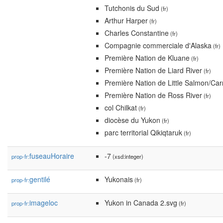
Tutchonis du Sud
(fr)
Arthur Harper
(fr)
Charles Constantine
(fr)
Compagnie commerciale d'Alaska
(fr)
Première Nation de Kluane
(fr)
Première Nation de Liard River
(fr)
Première Nation de Little Salmon/Ca
Première Nation de Ross River
(fr)
col Chilkat
(fr)
diocèse du Yukon
(fr)
parc territorial Qikiqtaruk
(fr)
fuseauHoraire
-7
prop-fr:
(xsd:integer)
gentilé
Yukonais
prop-fr:
(fr)
imageloc
Yukon in Canada 2.svg
prop-fr:
(fr)