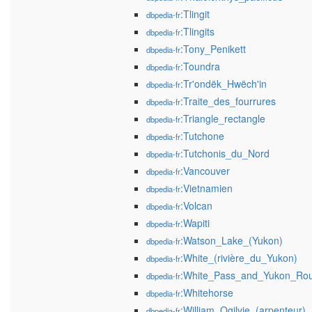
:Tlingit
dbpedia-fr
:Tlingits
dbpedia-fr
:Tony_Penikett
dbpedia-fr
:Toundra
dbpedia-fr
:Tr'ondëk_Hwëch'in
dbpedia-fr
:Traite_des_fourrures
dbpedia-fr
:Triangle_rectangle
dbpedia-fr
:Tutchone
dbpedia-fr
:Tutchonis_du_Nord
dbpedia-fr
:Vancouver
dbpedia-fr
:Vietnamien
dbpedia-fr
:Volcan
dbpedia-fr
:Wapiti
dbpedia-fr
:Watson_Lake_(Yukon)
dbpedia-fr
:White_(rivière_du_Yukon)
dbpedia-fr
:White_Pass_and_Yukon_Rou
dbpedia-fr
:Whitehorse
dbpedia-fr
:William_Ogilvie_(arpenteur)
dbpedia-fr