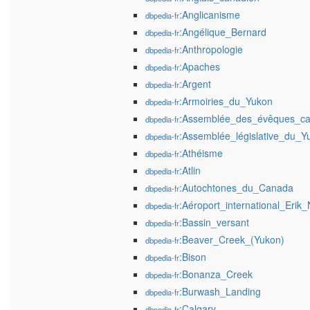
:Anglicanisme
dbpedia-fr
:Angélique_Bernard
dbpedia-fr
:Anthropologie
dbpedia-fr
:Apaches
dbpedia-fr
:Argent
dbpedia-fr
:Armoiries_du_Yukon
dbpedia-fr
:Assemblée_des_évêques_cat
dbpedia-fr
:Assemblée_législative_du_Y
dbpedia-fr
:Athéisme
dbpedia-fr
:Atlin
dbpedia-fr
:Autochtones_du_Canada
dbpedia-fr
:Aéroport_international_Erik
dbpedia-fr
:Bassin_versant
dbpedia-fr
:Beaver_Creek_(Yukon)
dbpedia-fr
:Bison
dbpedia-fr
:Bonanza_Creek
dbpedia-fr
:Burwash_Landing
dbpedia-fr
:Calgary
dbpedia-fr