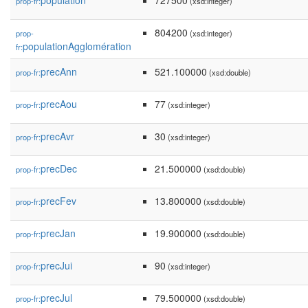
population
727500
prop-fr:
(xsd:integer)
804200
prop-
(xsd:integer)
populationAgglomération
fr:
precAnn
521.100000
prop-fr:
(xsd:double)
precAou
77
prop-fr:
(xsd:integer)
precAvr
30
prop-fr:
(xsd:integer)
precDec
21.500000
prop-fr:
(xsd:double)
precFev
13.800000
prop-fr:
(xsd:double)
precJan
19.900000
prop-fr:
(xsd:double)
precJui
90
prop-fr:
(xsd:integer)
precJul
79.500000
prop-fr:
(xsd:double)