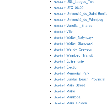
:USL_League_Two
dbpedia-fr
:UTC−06:00
dbpedia-fr
:Université_de_Saint-Bonif
dbpedia-fr
:Université_de_Winnipeg
dbpedia-fr
:Venetian_Snares
dbpedia-fr
:Ville
dbpedia-fr
:Walter_Natynczyk
dbpedia-fr
:Walter_Stanowski
dbpedia-fr
:Wendy_Crewson
dbpedia-fr
:Winnipeg_Transit
dbpedia-fr
:Église_unie
dbpedia-fr
:Élection
dbpedia-fr
:Memorial_Park
dbpedia-fr
:Lundar_Beach_Provincial
dbpedia-fr
:Main_Street
dbpedia-fr
:Maire
dbpedia-fr
:Manitoba
dbpedia-fr
:Mark_Golden
dbpedia-fr