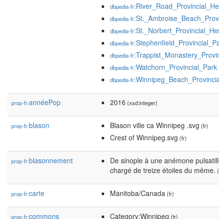
:River_Road_Provincial_He
dbpedia-fr
:St._Ambroise_Beach_Provi
dbpedia-fr
:St._Norbert_Provincial_He
dbpedia-fr
:Stephenfield_Provincial_P
dbpedia-fr
:Trappist_Monastery_Provi
dbpedia-fr
:Watchorn_Provincial_Park
dbpedia-fr
:Winnipeg_Beach_Provinci
dbpedia-fr
annéePop
2016
prop-fr:
(xsd:integer)
blason
Blason ville ca Winnipeg .svg
prop-fr:
(fr)
Crest of Winnipeg.svg
(fr)
blasonnement
De sinople à une anémone pulsatille
prop-fr:
chargé de treize étoiles du même.
(
carte
Manitoba/Canada
prop-fr:
(fr)
commons
Category:Winnipeg
prop-fr:
(fr)