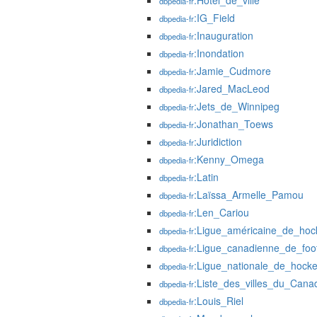
:Hôtel_de_ville
dbpedia-fr
:IG_Field
dbpedia-fr
:Inauguration
dbpedia-fr
:Inondation
dbpedia-fr
:Jamie_Cudmore
dbpedia-fr
:Jared_MacLeod
dbpedia-fr
:Jets_de_Winnipeg
dbpedia-fr
:Jonathan_Toews
dbpedia-fr
:Juridiction
dbpedia-fr
:Kenny_Omega
dbpedia-fr
:Latin
dbpedia-fr
:Laïssa_Armelle_Pamou
dbpedia-fr
:Len_Cariou
dbpedia-fr
:Ligue_américaine_de_hoc
dbpedia-fr
:Ligue_canadienne_de_foot
dbpedia-fr
:Ligue_nationale_de_hock
dbpedia-fr
:Liste_des_villes_du_Cana
dbpedia-fr
:Louis_Riel
dbpedia-fr