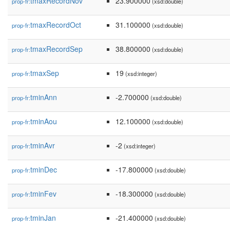
tmaxRecordNov
23.900000
prop-fr:
(xsd:double)
tmaxRecordOct
31.100000
prop-fr:
(xsd:double)
tmaxRecordSep
38.800000
prop-fr:
(xsd:double)
tmaxSep
19
prop-fr:
(xsd:integer)
tminAnn
-2.700000
prop-fr:
(xsd:double)
tminAou
12.100000
prop-fr:
(xsd:double)
tminAvr
-2
prop-fr:
(xsd:integer)
tminDec
-17.800000
prop-fr:
(xsd:double)
tminFev
-18.300000
prop-fr:
(xsd:double)
tminJan
-21.400000
prop-fr:
(xsd:double)