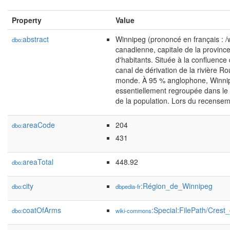
Property
Value
abstract
Winnipeg (prononcé en français : /w
dbo:
canadienne, capitale de la provinc
d'habitants. Située à la confluence
canal de dérivation de la rivière R
monde. À 95 % anglophone, Winni
essentiellement regroupée dans le 
de la population. Lors du recensem
areaCode
204
dbo:
431
areaTotal
448.92
dbo:
city
:Région_de_Winnipeg
dbo:
dbpedia-fr
coatOfArms
:Special:FilePath/Crest
dbo:
wiki-commons