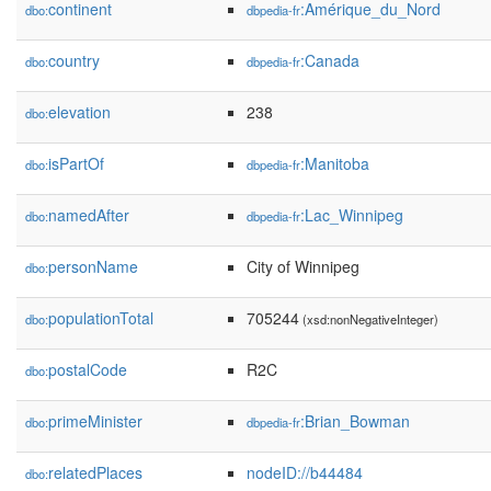
continent
:Amérique_du_Nord
dbo:
dbpedia-fr
country
:Canada
dbo:
dbpedia-fr
elevation
238
dbo:
isPartOf
:Manitoba
dbo:
dbpedia-fr
namedAfter
:Lac_Winnipeg
dbo:
dbpedia-fr
personName
City of Winnipeg
dbo:
populationTotal
705244
dbo:
(xsd:nonNegativeInteger)
postalCode
R2C
dbo:
primeMinister
:Brian_Bowman
dbo:
dbpedia-fr
relatedPlaces
nodeID://b44484
dbo: