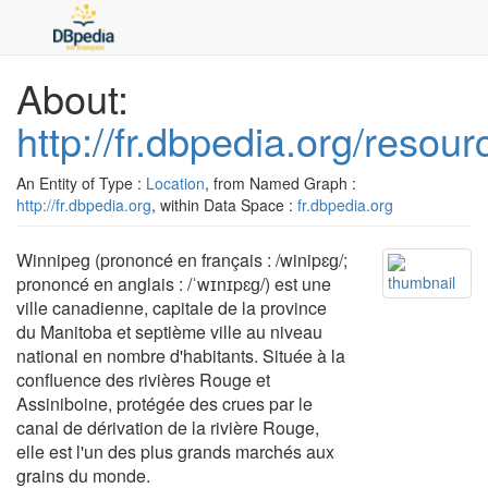
About:
http://fr.dbpedia.org/resou
An Entity of Type :
Location
, from Named Graph :
http://fr.dbpedia.org
, within Data Space :
fr.dbpedia.org
Winnipeg (prononcé en français : /winipɛɡ/;
prononcé en anglais : /ˈwɪnɪpɛɡ/) est une
ville canadienne, capitale de la province
du Manitoba et septième ville au niveau
national en nombre d'habitants. Située à la
confluence des rivières Rouge et
Assiniboine, protégée des crues par le
canal de dérivation de la rivière Rouge,
elle est l'un des plus grands marchés aux
grains du monde.