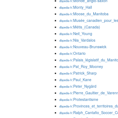
:Monde_anglo-saxon
dbpedia-fr
:Monty_Hall
dbpedia-fr
:Moose_du_Manitoba
dbpedia-fr
:Musée_canadien_pour_les
dbpedia-fr
:Métis_(Canada)
dbpedia-fr
:Neil_Young
dbpedia-fr
:Nia_Vardalos
dbpedia-fr
:Nouveau-Brunswick
dbpedia-fr
:Ontario
dbpedia-fr
:Palais_législatif_du_Manit
dbpedia-fr
:Pat_Roy_Mooney
dbpedia-fr
:Patrick_Sharp
dbpedia-fr
:Paul_Kane
dbpedia-fr
:Peter_Nygård
dbpedia-fr
:Pierre_Gaultier_de_Vare
dbpedia-fr
:Protestantisme
dbpedia-fr
:Provinces_et_territoires
dbpedia-fr
:Ralph_Cantafio_Soccer_
dbpedia-fr