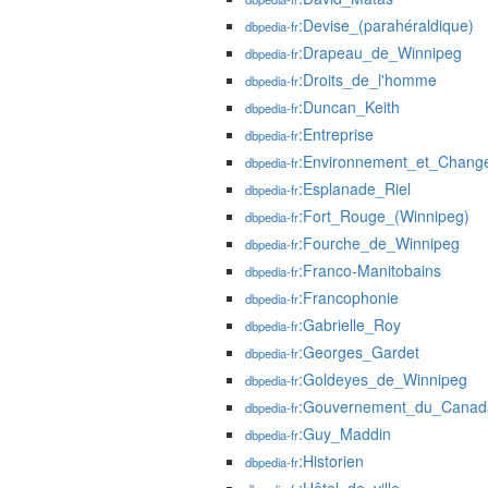
:Devise_(parahéraldique)
dbpedia-fr
:Drapeau_de_Winnipeg
dbpedia-fr
:Droits_de_l'homme
dbpedia-fr
:Duncan_Keith
dbpedia-fr
:Entreprise
dbpedia-fr
:Environnement_et_Chang
dbpedia-fr
:Esplanade_Riel
dbpedia-fr
:Fort_Rouge_(Winnipeg)
dbpedia-fr
:Fourche_de_Winnipeg
dbpedia-fr
:Franco-Manitobains
dbpedia-fr
:Francophonie
dbpedia-fr
:Gabrielle_Roy
dbpedia-fr
:Georges_Gardet
dbpedia-fr
:Goldeyes_de_Winnipeg
dbpedia-fr
:Gouvernement_du_Canad
dbpedia-fr
:Guy_Maddin
dbpedia-fr
:Historien
dbpedia-fr