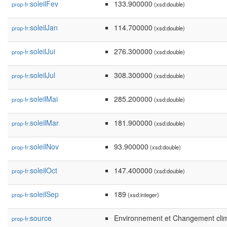
soleilFev
133.900000
prop-fr:
(xsd:double)
soleilJan
114.700000
prop-fr:
(xsd:double)
soleilJui
276.300000
prop-fr:
(xsd:double)
soleilJul
308.300000
prop-fr:
(xsd:double)
soleilMai
285.200000
prop-fr:
(xsd:double)
soleilMar
181.900000
prop-fr:
(xsd:double)
soleilNov
93.900000
prop-fr:
(xsd:double)
soleilOct
147.400000
prop-fr:
(xsd:double)
soleilSep
189
prop-fr:
(xsd:integer)
source
Environnement et Changement cli
prop-fr: