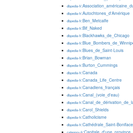
:Association_américaine_d
dbpedia-fr
:Autochtones_d'Amérique
dbpedia-fr
:Ben_Metcalfe
dbpedia-fr
:Bif_Naked
dbpedia-fr
:Blackhawks_de_Chicago
dbpedia-fr
:Blue_Bombers_de_Winnip
dbpedia-fr
:Blues_de_Saint-Louis
dbpedia-fr
:Brian_Bowman
dbpedia-fr
:Burton_Cummings
dbpedia-fr
:Canada
dbpedia-fr
:Canada_Life_Centre
dbpedia-fr
:Canadiens_français
dbpedia-fr
:Canal_(voie_d'eau)
dbpedia-fr
:Canal_de_dérivation_de_l
dbpedia-fr
:Carol_Shields
dbpedia-fr
:Catholicisme
dbpedia-fr
:Cathédrale_Saint-Boniface
dbpedia-fr
:Capitale_d'une_province
category-fr