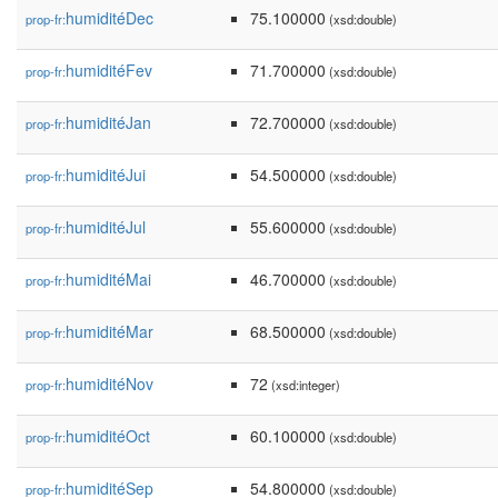
humiditéDec
75.100000
prop-fr:
(xsd:double)
humiditéFev
71.700000
prop-fr:
(xsd:double)
humiditéJan
72.700000
prop-fr:
(xsd:double)
humiditéJui
54.500000
prop-fr:
(xsd:double)
humiditéJul
55.600000
prop-fr:
(xsd:double)
humiditéMai
46.700000
prop-fr:
(xsd:double)
humiditéMar
68.500000
prop-fr:
(xsd:double)
humiditéNov
72
prop-fr:
(xsd:integer)
humiditéOct
60.100000
prop-fr:
(xsd:double)
humiditéSep
54.800000
prop-fr:
(xsd:double)