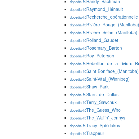
:Randy_Bachman
dbpedia-fr
:Raymond_Hénault
dbpedia-fr
:Recherche_opérationnelle
dbpedia-fr
:Rivière_Rouge_(Manitoba
dbpedia-fr
:Rivière_Seine_(Manitoba)
dbpedia-fr
:Rolland_Gaudet
dbpedia-fr
:Rosemary_Barton
dbpedia-fr
:Roy_Peterson
dbpedia-fr
:Rébellion_de_la_rivière_
dbpedia-fr
:Saint-Boniface_(Manitoba)
dbpedia-fr
:Saint-Vital_(Winnipeg)
dbpedia-fr
:Shaw_Park
dbpedia-fr
:Stars_de_Dallas
dbpedia-fr
:Terry_Sawchuk
dbpedia-fr
:The_Guess_Who
dbpedia-fr
:The_Wailin'_Jennys
dbpedia-fr
:Tracy_Spiridakos
dbpedia-fr
:Trappeur
dbpedia-fr