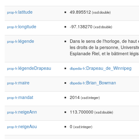
latitude
49.895512
prop-fr:
(xsd:double)
longitude
-97.138270
prop-fr:
(xsd:double)
légende
Dans le sens de l'horloge, de hau
prop-fr:
les droits de la personne, Universi
Esplanade Riel, et le bâtiment légis
légendeDrapeau
:Drapeau_de_Winnipeg
prop-fr:
dbpedia-fr
maire
:Brian_Bowman
prop-fr:
dbpedia-fr
mandat
2014
prop-fr:
(xsd:integer)
neigeAnn
113.700000
prop-fr:
(xsd:double)
neigeAou
0
prop-fr:
(xsd:integer)