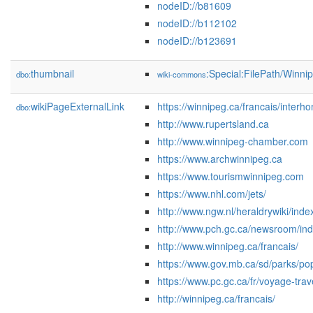
nodeID://b81609
nodeID://b112102
nodeID://b123691
thumbnail
:Special:FilePath/Win
dbo:
wiki-commons
wikiPageExternalLink
https://winnipeg.ca/francais/interh
dbo:
http://www.rupertsland.ca
http://www.winnipeg-chamber.com
https://www.archwinnipeg.ca
https://www.tourismwinnipeg.com
https://www.nhl.com/jets/
http://www.ngw.nl/heraldrywiki/i
http://www.pch.gc.ca/newsroom/
http://www.winnipeg.ca/francais/
https://www.gov.mb.ca/sd/parks/pop
https://www.pc.gc.ca/fr/voyage-tra
http://winnipeg.ca/francais/