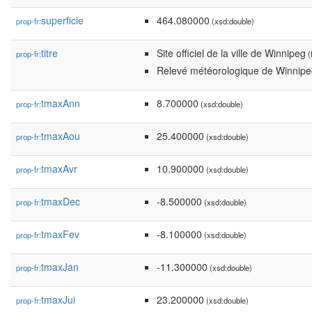
superficie
464.080000
prop-fr:
(xsd:double)
titre
Site officiel de la ville de Winnipeg
prop-fr:
(f
Relevé météorologique de Winnipeg 
tmaxAnn
8.700000
prop-fr:
(xsd:double)
tmaxAou
25.400000
prop-fr:
(xsd:double)
tmaxAvr
10.900000
prop-fr:
(xsd:double)
tmaxDec
-8.500000
prop-fr:
(xsd:double)
tmaxFev
-8.100000
prop-fr:
(xsd:double)
tmaxJan
-11.300000
prop-fr:
(xsd:double)
tmaxJui
23.200000
prop-fr:
(xsd:double)