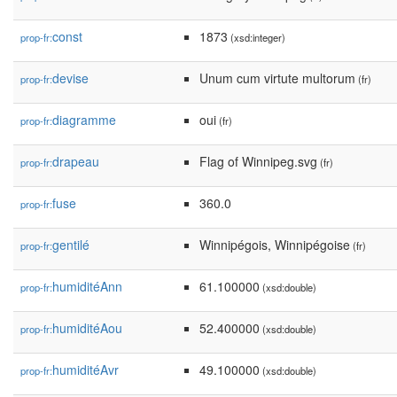
const
1873
prop-fr:
(xsd:integer)
devise
Unum cum virtute multorum
prop-fr:
(fr)
diagramme
oui
prop-fr:
(fr)
drapeau
Flag of Winnipeg.svg
prop-fr:
(fr)
fuse
360.0
prop-fr:
gentilé
Winnipégois, Winnipégoise
prop-fr:
(fr)
humiditéAnn
61.100000
prop-fr:
(xsd:double)
humiditéAou
52.400000
prop-fr:
(xsd:double)
humiditéAvr
49.100000
prop-fr:
(xsd:double)