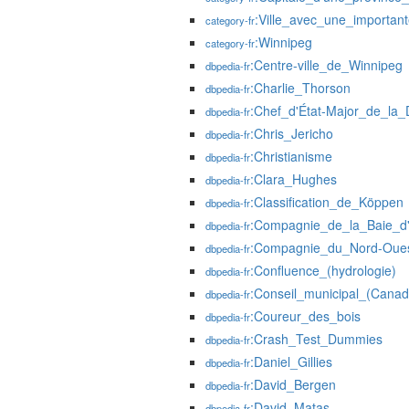
:Ville_avec_une_importan
category-fr
:Winnipeg
category-fr
:Centre-ville_de_Winnipeg
dbpedia-fr
:Charlie_Thorson
dbpedia-fr
:Chef_d'État-Major_de_la
dbpedia-fr
:Chris_Jericho
dbpedia-fr
:Christianisme
dbpedia-fr
:Clara_Hughes
dbpedia-fr
:Classification_de_Köppen
dbpedia-fr
:Compagnie_de_la_Baie_d
dbpedia-fr
:Compagnie_du_Nord-Oue
dbpedia-fr
:Confluence_(hydrologie)
dbpedia-fr
:Conseil_municipal_(Canad
dbpedia-fr
:Coureur_des_bois
dbpedia-fr
:Crash_Test_Dummies
dbpedia-fr
:Daniel_Gillies
dbpedia-fr
:David_Bergen
dbpedia-fr
:David_Matas
dbpedia-fr