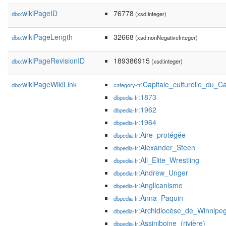
wikiPageID
76778
dbo:
(xsd:integer)
wikiPageLength
32668
dbo:
(xsd:nonNegativeInteger)
wikiPageRevisionID
189386915
dbo:
(xsd:integer)
wikiPageWikiLink
:Capitale_culturelle_du_
dbo:
category-fr
:1873
dbpedia-fr
:1962
dbpedia-fr
:1964
dbpedia-fr
:Aire_protégée
dbpedia-fr
:Alexander_Steen
dbpedia-fr
:All_Elite_Wrestling
dbpedia-fr
:Andrew_Unger
dbpedia-fr
:Anglicanisme
dbpedia-fr
:Anna_Paquin
dbpedia-fr
:Archidiocèse_de_Winnipe
dbpedia-fr
:Assiniboine_(rivière)
dbpedia-fr