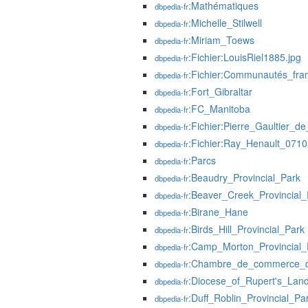
:Mathématiques
dbpedia-fr
:Michelle_Stilwell
dbpedia-fr
:Miriam_Toews
dbpedia-fr
:Fichier:LouisRiel1885.jpg
dbpedia-fr
:Fichier:Communautés_fra
dbpedia-fr
:Fort_Gibraltar
dbpedia-fr
:FC_Manitoba
dbpedia-fr
:Fichier:Pierre_Gaultier_
dbpedia-fr
:Fichier:Ray_Henault_071
dbpedia-fr
:Parcs
dbpedia-fr
:Beaudry_Provincial_Park
dbpedia-fr
:Beaver_Creek_Provincial_
dbpedia-fr
:Birane_Hane
dbpedia-fr
:Birds_Hill_Provincial_Park
dbpedia-fr
:Camp_Morton_Provincial_
dbpedia-fr
:Chambre_de_commerce_d
dbpedia-fr
:Diocese_of_Rupert's_Lan
dbpedia-fr
:Duff_Roblin_Provincial_Pa
dbpedia-fr