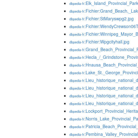
:Elk_Island_Provincial_Par
dbpedia-fr
:Fichier:Grand_Beach,_La
dbpedia-fr
:Fichier:StMaryswpg2.jpg
dbpedia-fr
:Fichier:WendyCrewson06T
dbpedia-fr
:Fichier:Winnipeg_Mayor_
dbpedia-fr
:Fichier:Wpgcityhall.jpg
dbpedia-fr
:Grand_Beach_Provincial_
dbpedia-fr
:Hecla_/_Grindstone_Provi
dbpedia-fr
:Hnausa_Beach_Provincial
dbpedia-fr
:Lake_St._George_Provinci
dbpedia-fr
:Lieu_historique_national
dbpedia-fr
:Lieu_historique_national
dbpedia-fr
:Lieu_historique_national_
dbpedia-fr
:Lieu_historique_national
dbpedia-fr
:Lockport_Provincial_Herit
dbpedia-fr
:Norris_Lake_Provincial_Pa
dbpedia-fr
:Patricia_Beach_Provincial
dbpedia-fr
:Pembina_Valley_Provincia
dbpedia-fr