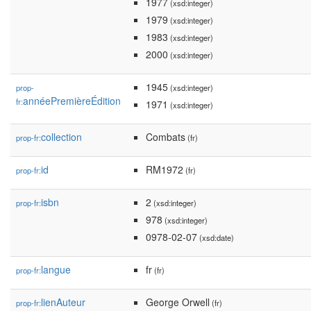
1977
(xsd:integer)
1979
(xsd:integer)
1983
(xsd:integer)
2000
(xsd:integer)
1945
prop-
(xsd:integer)
annéePremièreÉdition
fr:
1971
(xsd:integer)
collection
Combats
prop-fr:
(fr)
id
RM1972
prop-fr:
(fr)
isbn
2
prop-fr:
(xsd:integer)
978
(xsd:integer)
0978-02-07
(xsd:date)
langue
fr
prop-fr:
(fr)
lienAuteur
George Orwell
prop-fr:
(fr)