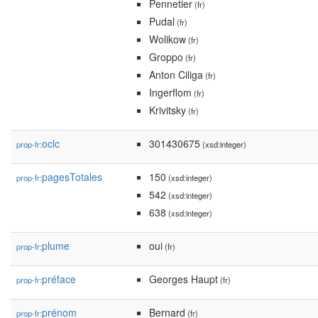
Pennetier
(fr)
Pudal
(fr)
Wolikow
(fr)
Groppo
(fr)
Anton Ciliga
(fr)
Ingerflom
(fr)
Krivitsky
(fr)
oclc
301430675
prop-fr:
(xsd:integer)
pagesTotales
150
prop-fr:
(xsd:integer)
542
(xsd:integer)
638
(xsd:integer)
plume
oui
prop-fr:
(fr)
préface
Georges Haupt
prop-fr:
(fr)
prénom
Bernard
prop-fr:
(fr)