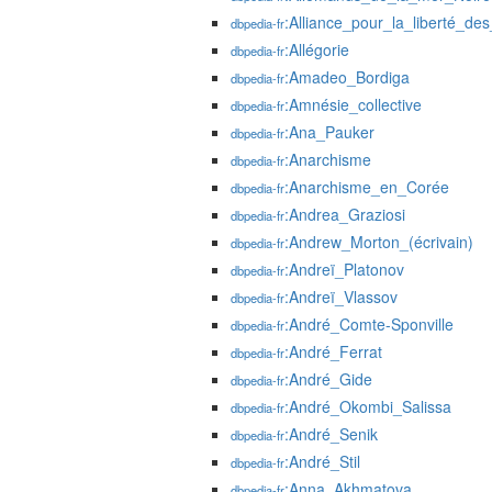
:Alliance_pour_la_liberté_des_
dbpedia-fr
:Allégorie
dbpedia-fr
:Amadeo_Bordiga
dbpedia-fr
:Amnésie_collective
dbpedia-fr
:Ana_Pauker
dbpedia-fr
:Anarchisme
dbpedia-fr
:Anarchisme_en_Corée
dbpedia-fr
:Andrea_Graziosi
dbpedia-fr
:Andrew_Morton_(écrivain)
dbpedia-fr
:Andreï_Platonov
dbpedia-fr
:Andreï_Vlassov
dbpedia-fr
:André_Comte-Sponville
dbpedia-fr
:André_Ferrat
dbpedia-fr
:André_Gide
dbpedia-fr
:André_Okombi_Salissa
dbpedia-fr
:André_Senik
dbpedia-fr
:André_Stil
dbpedia-fr
:Anna_Akhmatova
dbpedia-fr