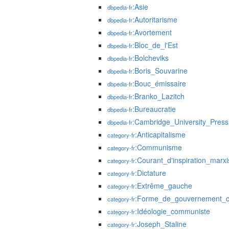
:Asie
dbpedia-fr
:Autoritarisme
dbpedia-fr
:Avortement
dbpedia-fr
:Bloc_de_l'Est
dbpedia-fr
:Bolcheviks
dbpedia-fr
:Boris_Souvarine
dbpedia-fr
:Bouc_émissaire
dbpedia-fr
:Branko_Lazitch
dbpedia-fr
:Bureaucratie
dbpedia-fr
:Cambridge_University_Press
dbpedia-fr
:Anticapitalisme
category-fr
:Communisme
category-fr
:Courant_d'inspiration_marxi
category-fr
:Dictature
category-fr
:Extrême_gauche
category-fr
:Forme_de_gouvernement_
category-fr
:Idéologie_communiste
category-fr
:Joseph_Staline
category-fr