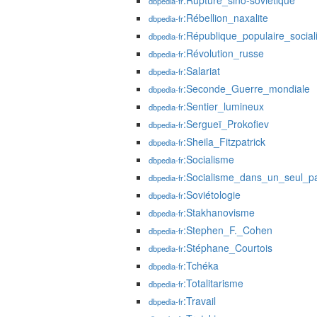
:Rupture_sino-soviétique
dbpedia-fr
:Rébellion_naxalite
dbpedia-fr
:République_populaire_social
dbpedia-fr
:Révolution_russe
dbpedia-fr
:Salariat
dbpedia-fr
:Seconde_Guerre_mondiale
dbpedia-fr
:Sentier_lumineux
dbpedia-fr
:Sergueï_Prokofiev
dbpedia-fr
:Sheila_Fitzpatrick
dbpedia-fr
:Socialisme
dbpedia-fr
:Socialisme_dans_un_seul_p
dbpedia-fr
:Soviétologie
dbpedia-fr
:Stakhanovisme
dbpedia-fr
:Stephen_F._Cohen
dbpedia-fr
:Stéphane_Courtois
dbpedia-fr
:Tchéka
dbpedia-fr
:Totalitarisme
dbpedia-fr
:Travail
dbpedia-fr