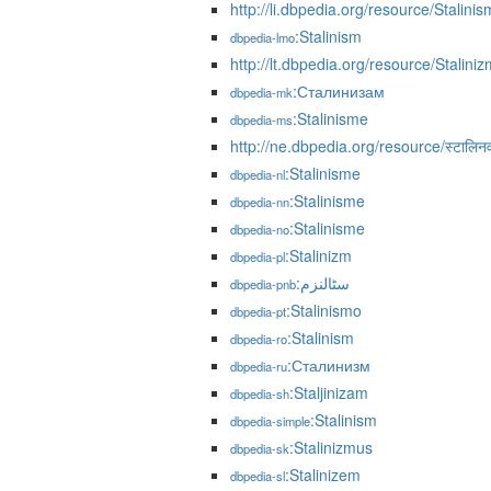
http://li.dbpedia.org/resource/Stalini
:Stalinism
dbpedia-lmo
http://lt.dbpedia.org/resource/Stalini
:Сталинизам
dbpedia-mk
:Stalinisme
dbpedia-ms
http://ne.dbpedia.org/resource/स्टालिन
:Stalinisme
dbpedia-nl
:Stalinisme
dbpedia-nn
:Stalinisme
dbpedia-no
:Stalinizm
dbpedia-pl
:سٹالنزم
dbpedia-pnb
:Stalinismo
dbpedia-pt
:Stalinism
dbpedia-ro
:Сталинизм
dbpedia-ru
:Staljinizam
dbpedia-sh
:Stalinism
dbpedia-simple
:Stalinizmus
dbpedia-sk
:Stalinizem
dbpedia-sl