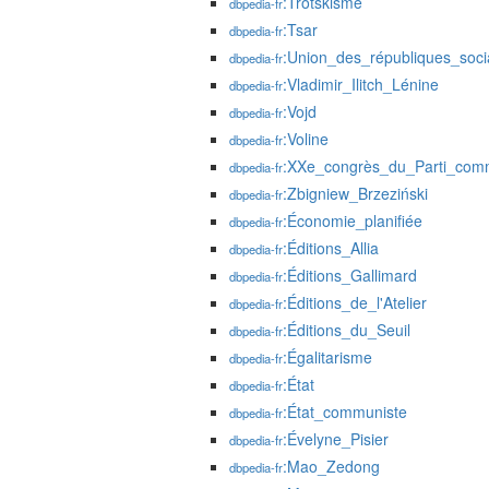
:Trotskisme
dbpedia-fr
:Tsar
dbpedia-fr
:Union_des_républiques_socia
dbpedia-fr
:Vladimir_Ilitch_Lénine
dbpedia-fr
:Vojd
dbpedia-fr
:Voline
dbpedia-fr
:XXe_congrès_du_Parti_comm
dbpedia-fr
:Zbigniew_Brzeziński
dbpedia-fr
:Économie_planifiée
dbpedia-fr
:Éditions_Allia
dbpedia-fr
:Éditions_Gallimard
dbpedia-fr
:Éditions_de_l'Atelier
dbpedia-fr
:Éditions_du_Seuil
dbpedia-fr
:Égalitarisme
dbpedia-fr
:État
dbpedia-fr
:État_communiste
dbpedia-fr
:Évelyne_Pisier
dbpedia-fr
:Mao_Zedong
dbpedia-fr