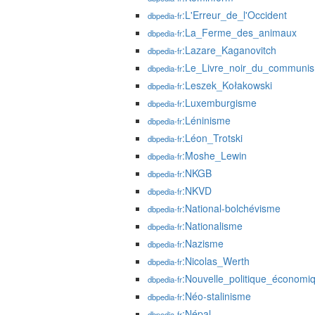
:L'Erreur_de_l'Occident
dbpedia-fr
:La_Ferme_des_animaux
dbpedia-fr
:Lazare_Kaganovitch
dbpedia-fr
:Le_Livre_noir_du_communi
dbpedia-fr
:Leszek_Kołakowski
dbpedia-fr
:Luxemburgisme
dbpedia-fr
:Léninisme
dbpedia-fr
:Léon_Trotski
dbpedia-fr
:Moshe_Lewin
dbpedia-fr
:NKGB
dbpedia-fr
:NKVD
dbpedia-fr
:National-bolchévisme
dbpedia-fr
:Nationalisme
dbpedia-fr
:Nazisme
dbpedia-fr
:Nicolas_Werth
dbpedia-fr
:Nouvelle_politique_économi
dbpedia-fr
:Néo-stalinisme
dbpedia-fr
:Népal
dbpedia-fr