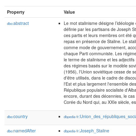
Property
Value
abstract
Le mot stalinisme désigne l’idéologie 
dbo:
définie par les partisans de Joseph S
ces partis et leurs membres ont été q
repas en présence de Staline. Le stali
comme mode de gouvernement, accompa
chaque Parti communiste. Les régimes 
le terme de stalinisme et les adjectifs 
des régimes basés sur le modèle soviét
(1956), l'Union soviétique cesse de se 
d'être utilisés, dans le cadre de disc
l'Est et plus largement l'ensemble de
République populaire socialiste d'Alba
encore, durant des décennies, le cas
Corée du Nord qui, au XXIe siècle, est
country
:Union_des_républiques_socia
dbo:
dbpedia-fr
namedAfter
:Joseph_Staline
dbo:
dbpedia-fr