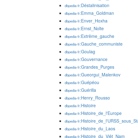
:Déstalinisation
dbpedia-fr
:Emma_Goldman
dbpedia-fr
:Enver_Hoxha
dbpedia-fr
:Ernst_Nolte
dbpedia-fr
:Extrême_gauche
dbpedia-fr
:Gauche_communiste
dbpedia-fr
:Goulag
dbpedia-fr
:Gouvernance
dbpedia-fr
:Grandes_Purges
dbpedia-fr
:Gueorgui_Malenkov
dbpedia-fr
:Guépéou
dbpedia-fr
:Guérilla
dbpedia-fr
:Henry_Rousso
dbpedia-fr
:Histoire
dbpedia-fr
:Histoire_de_l'Europe
dbpedia-fr
:Histoire_de_l'URSS_sous_St
dbpedia-fr
:Histoire_du_Laos
dbpedia-fr
:Histoire_du_Viêt_Nam
dbpedia-fr