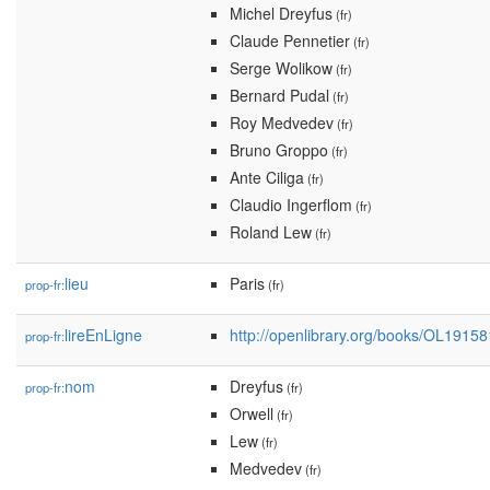
Michel Dreyfus
(fr)
Claude Pennetier
(fr)
Serge Wolikow
(fr)
Bernard Pudal
(fr)
Roy Medvedev
(fr)
Bruno Groppo
(fr)
Ante Ciliga
(fr)
Claudio Ingerflom
(fr)
Roland Lew
(fr)
lieu
Paris
prop-fr:
(fr)
lireEnLigne
http://openlibrary.org/books/OL
prop-fr:
nom
Dreyfus
prop-fr:
(fr)
Orwell
(fr)
Lew
(fr)
Medvedev
(fr)