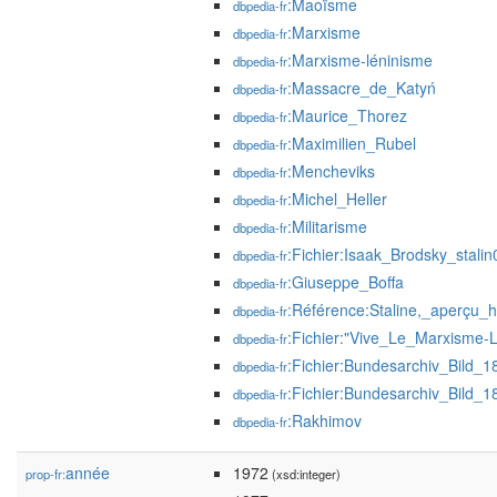
:Maoïsme
dbpedia-fr
:Marxisme
dbpedia-fr
:Marxisme-léninisme
dbpedia-fr
:Massacre_de_Katyń
dbpedia-fr
:Maurice_Thorez
dbpedia-fr
:Maximilien_Rubel
dbpedia-fr
:Mencheviks
dbpedia-fr
:Michel_Heller
dbpedia-fr
:Militarisme
dbpedia-fr
:Fichier:Isaak_Brodsky_stalin
dbpedia-fr
:Giuseppe_Boffa
dbpedia-fr
:Référence:Staline,_aperçu_
dbpedia-fr
:Fichier:"Vive_Le_Marxisme-L
dbpedia-fr
:Fichier:Bundesarchiv_Bild_18
dbpedia-fr
:Fichier:Bundesarchiv_Bild_1
dbpedia-fr
:Rakhimov
dbpedia-fr
année
1972
prop-fr:
(xsd:integer)