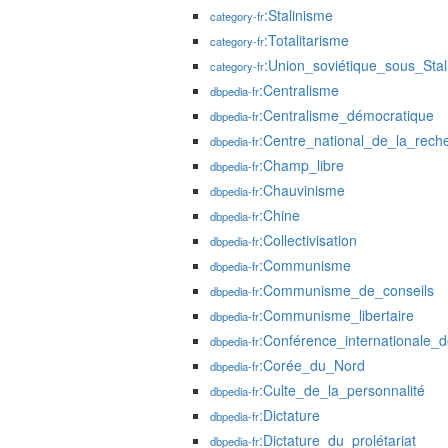
:Stalinisme
category-fr
:Totalitarisme
category-fr
:Union_soviétique_sous_Stal
category-fr
:Centralisme
dbpedia-fr
:Centralisme_démocratique
dbpedia-fr
:Centre_national_de_la_reche
dbpedia-fr
:Champ_libre
dbpedia-fr
:Chauvinisme
dbpedia-fr
:Chine
dbpedia-fr
:Collectivisation
dbpedia-fr
:Communisme
dbpedia-fr
:Communisme_de_conseils
dbpedia-fr
:Communisme_libertaire
dbpedia-fr
:Conférence_internationale_de
dbpedia-fr
:Corée_du_Nord
dbpedia-fr
:Culte_de_la_personnalité
dbpedia-fr
:Dictature
dbpedia-fr
:Dictature_du_prolétariat
dbpedia-fr