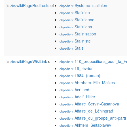
is
wikiPageRedirects
of
:Système_stalinien
dbo:
dbpedia-fr
:Stalinien
dbpedia-fr
:Stalinienne
dbpedia-fr
:Staliniens
dbpedia-fr
:Stalinisation
dbpedia-fr
:Staliniste
dbpedia-fr
:Stals
dbpedia-fr
is
wikiPageWikiLink
of
:110_propositions_pour_la_F
dbo:
dbpedia-fr
:16_février
dbpedia-fr
:1984_(roman)
dbpedia-fr
:Abraham_Elie_Maizes
dbpedia-fr
:Acrimed
dbpedia-fr
:Adolf_Hitler
dbpedia-fr
:Affaire_Servin-Casanova
dbpedia-fr
:Affaire_de_Léningrad
dbpedia-fr
:Affaire_du_groupe_anti-parti
dbpedia-fr
:Akhtem_Seitablayev
dbpedia-fr