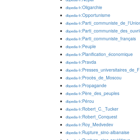
:Oligarchie
dbpedia-fr
:Opportunisme
dbpedia-fr
:Parti_communiste_de_l'Unio
dbpedia-fr
:Parti_communiste_des_ouvr
dbpedia-fr
:Parti_communiste_français
dbpedia-fr
:Peuple
dbpedia-fr
:Planification_économique
dbpedia-fr
:Pravda
dbpedia-fr
:Presses_universitaires_de_
dbpedia-fr
:Procès_de_Moscou
dbpedia-fr
:Propagande
dbpedia-fr
:Père_des_peuples
dbpedia-fr
:Pérou
dbpedia-fr
:Robert_C._Tucker
dbpedia-fr
:Robert_Conquest
dbpedia-fr
:Roy_Medvedev
dbpedia-fr
:Rupture_sino-albanaise
dbpedia-fr