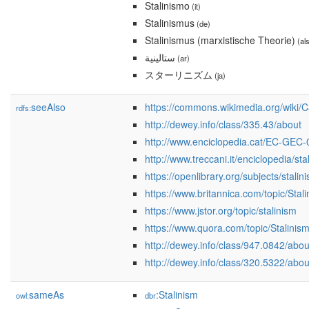
Stalinismo
(it)
Stalinismus
(de)
Stalinismus (marxistische Theorie)
(als
ستالينية
(ar)
スターリニズム
(ja)
seeAlso
https://commons.wikimedia.org/wiki/C
rdfs:
http://dewey.info/class/335.43/about
http://www.enciclopedia.cat/EC-GEC
http://www.treccani.it/enciclopedia/sta
https://openlibrary.org/subjects/stalin
https://www.britannica.com/topic/Stal
https://www.jstor.org/topic/stalinism
https://www.quora.com/topic/Stalinis
http://dewey.info/class/947.0842/abou
http://dewey.info/class/320.5322/abou
sameAs
:Stalinism
owl:
dbr