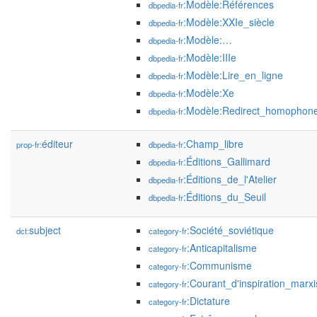
:Modèle:Références
dbpedia-fr
:Modèle:XXIe_siècle
dbpedia-fr
:Modèle:…
dbpedia-fr
:Modèle:IIIe
dbpedia-fr
:Modèle:Lire_en_ligne
dbpedia-fr
:Modèle:Xe
dbpedia-fr
:Modèle:Redirect_homophon
dbpedia-fr
éditeur
:Champ_libre
prop-fr:
dbpedia-fr
:Éditions_Gallimard
dbpedia-fr
:Éditions_de_l'Atelier
dbpedia-fr
:Éditions_du_Seuil
dbpedia-fr
subject
:Société_soviétique
dct:
category-fr
:Anticapitalisme
category-fr
:Communisme
category-fr
:Courant_d'inspiration_marxi
category-fr
:Dictature
category-fr