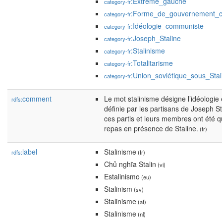
:Extrême_gauche
category-fr
:Forme_de_gouvernement_
category-fr
:Idéologie_communiste
category-fr
:Joseph_Staline
category-fr
:Stalinisme
category-fr
:Totalitarisme
category-fr
:Union_soviétique_sous_Stal
category-fr
comment
Le mot stalinisme désigne l’idéologie 
rdfs:
définie par les partisans de Joseph S
ces partis et leurs membres ont été q
repas en présence de Staline.
(fr)
label
Stalinisme
rdfs:
(fr)
Chủ nghĩa Stalin
(vi)
Estalinismo
(eu)
Stalinism
(sv)
Stalinisme
(af)
Stalinisme
(nl)