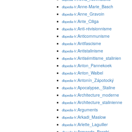
:Anne-Marie_Basch
dbpedia-fr
:Anne_Gravoin
dbpedia-fr
:Ante_Ciliga
dbpedia-fr
:Anti-révisionnisme
dbpedia-fr
:Anticommunisme
dbpedia-fr
:Antifascisme
dbpedia-fr
:Antistalinisme
dbpedia-fr
:Antisémitisme_stalinien
dbpedia-fr
:Anton_Pannekoek
dbpedia-fr
:Anton_Waibel
dbpedia-fr
:Antonín_Zápotocký
dbpedia-fr
:Apocalypse,_Staline
dbpedia-fr
:Architecture_moderne
dbpedia-fr
:Architecture_stalinienne
dbpedia-fr
:Arguments
dbpedia-fr
:Arkadi_Maslow
dbpedia-fr
:Arlette_Laguiller
dbpedia-fr
:Armando_Borghi