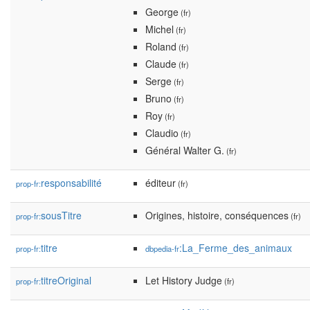
George
(fr)
Michel
(fr)
Roland
(fr)
Claude
(fr)
Serge
(fr)
Bruno
(fr)
Roy
(fr)
Claudio
(fr)
Général Walter G.
(fr)
responsabilité
éditeur
prop-fr:
(fr)
sousTitre
Origines, histoire, conséquences
prop-fr:
(fr)
titre
:La_Ferme_des_animaux
prop-fr:
dbpedia-fr
titreOriginal
Let History Judge
prop-fr:
(fr)