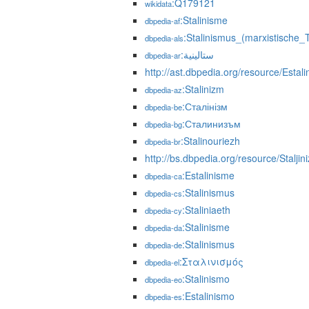
:Q179121
wikidata
:Stalinisme
dbpedia-af
:Stalinismus_(marxistische_
dbpedia-als
:ستالينية
dbpedia-ar
http://ast.dbpedia.org/resource/Estal
:Stalinizm
dbpedia-az
:Сталінізм
dbpedia-be
:Сталинизъм
dbpedia-bg
:Stalinouriezh
dbpedia-br
http://bs.dbpedia.org/resource/Staljin
:Estalinisme
dbpedia-ca
:Stalinismus
dbpedia-cs
:Staliniaeth
dbpedia-cy
:Stalinisme
dbpedia-da
:Stalinismus
dbpedia-de
:Σταλινισμός
dbpedia-el
:Stalinismo
dbpedia-eo
:Estalinismo
dbpedia-es