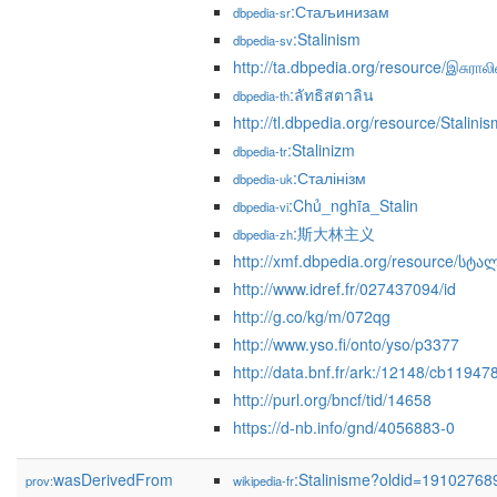
:Стаљинизам
dbpedia-sr
:Stalinism
dbpedia-sv
http://ta.dbpedia.org/resource/இசுராலி
:ลัทธิสตาลิน
dbpedia-th
http://tl.dbpedia.org/resource/Stalini
:Stalinizm
dbpedia-tr
:Сталінізм
dbpedia-uk
:Chủ_nghĩa_Stalin
dbpedia-vi
:斯大林主义
dbpedia-zh
http://xmf.dbpedia.org/resource/სტა
http://www.idref.fr/027437094/id
http://g.co/kg/m/072qg
http://www.yso.fi/onto/yso/p3377
http://data.bnf.fr/ark:/12148/cb1194
http://purl.org/bncf/tid/14658
https://d-nb.info/gnd/4056883-0
wasDerivedFrom
:Stalinisme?oldid=1910276
prov:
wikipedia-fr