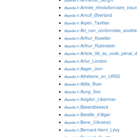
dbpedia-fr
:Armée_révolutionnaire_insur
dbpedia-fr
:Arnulf_Øverland
dbpedia-fr
:Arpen_Tavitian
dbpedia-fr
:Art_non_conformiste_soviéti
dbpedia-fr
:Arthur_Koestler
dbpedia-fr
:Arthur_Rubinstein
dbpedia-fr
:Article_58_du_code_pénal
dbpedia-fr
:Artur_London
dbpedia-fr
:Asger_Jorn
dbpedia-fr
:Athéisme_en_URSS
dbpedia-fr
:Attila_İlhan
dbpedia-fr
:Aung_Soe
dbpedia-fr
:Avigdor_Liberman
dbpedia-fr
:Basarabeasca
dbpedia-fr
:Bataille_d'Alger
dbpedia-fr
:Bene_(Ukraine)
dbpedia-fr
:Bernard-Henri_Lévy
dbpedia-fr