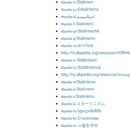
:Stalinism
dbpedia-et
:Estalinismo
dbpedia-eu
:استالینیسم
dbpedia-fa
:Stalinismi
dbpedia-fi
:Stalineachd
dbpedia-gd
:Stalinismo
dbpedia-gl
:סטליניזם
dbpedia-he
http://hi.dbpedia.org/resource/स्टालिनव
:Staljinizam
dbpedia-hr
:Sztálinizmus
dbpedia-hu
http://hy.dbpedia.org/resource/Ստ
:Stalinisme
dbpedia-id
:Stalínismi
dbpedia-is
:Stalinismo
dbpedia-it
:スターリニズム
dbpedia-ja
:სტალინიზმი
dbpedia-ka
:Сталинизм
dbpedia-kk
:스탈린주의
dbpedia-ko