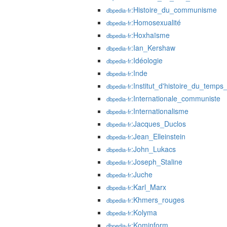
:Histoire_du_communisme
dbpedia-fr
:Homosexualité
dbpedia-fr
:Hoxhaïsme
dbpedia-fr
:Ian_Kershaw
dbpedia-fr
:Idéologie
dbpedia-fr
:Inde
dbpedia-fr
:Institut_d'histoire_du_temps
dbpedia-fr
:Internationale_communiste
dbpedia-fr
:Internationalisme
dbpedia-fr
:Jacques_Duclos
dbpedia-fr
:Jean_Elleinstein
dbpedia-fr
:John_Lukacs
dbpedia-fr
:Joseph_Staline
dbpedia-fr
:Juche
dbpedia-fr
:Karl_Marx
dbpedia-fr
:Khmers_rouges
dbpedia-fr
:Kolyma
dbpedia-fr
:Kominform
dbpedia-fr