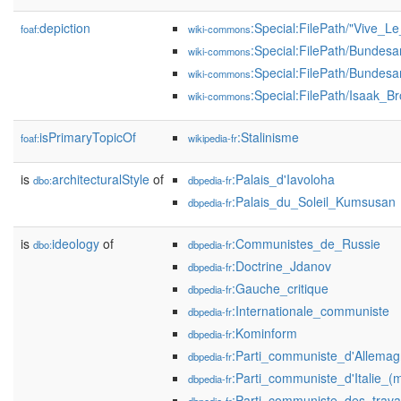
depiction
:Special:FilePath/"Vive_L
foaf:
wiki-commons
:Special:FilePath/Bundesar
wiki-commons
:Special:FilePath/Bundesa
wiki-commons
:Special:FilePath/Isaak_Br
wiki-commons
isPrimaryTopicOf
:Stalinisme
foaf:
wikipedia-fr
is
architecturalStyle
of
:Palais_d'Iavoloha
dbo:
dbpedia-fr
:Palais_du_Soleil_Kumsusan
dbpedia-fr
is
ideology
of
:Communistes_de_Russie
dbo:
dbpedia-fr
:Doctrine_Jdanov
dbpedia-fr
:Gauche_critique
dbpedia-fr
:Internationale_communiste
dbpedia-fr
:Kominform
dbpedia-fr
:Parti_communiste_d'Allema
dbpedia-fr
:Parti_communiste_d'Italie_(ma
dbpedia-fr
:Parti_communiste_des_travail