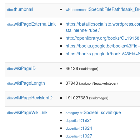
thumbnail
:Special:FilePath/Isaak_B
dbo:
wiki-commons
wikiPageExternalLink
https://bataillesocialiste.wordpress.
dbo:
stalinienne-rubel/
http://openlibrary.org/books/OL
https://books.google.be/books%3
https://books.google.fr/books%3Fi
wikiPageID
46128
dbo:
(xsd:integer)
wikiPageLength
37943
dbo:
(xsd:nonNegativeInteger)
wikiPageRevisionID
191027689
dbo:
(xsd:integer)
wikiPageWikiLink
:Société_soviétique
dbo:
category-fr
:1921
dbpedia-fr
:1924
dbpedia-fr
:1927
dbpedia-fr