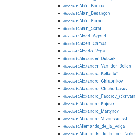
:Alain_Badiou
dbpedia-fr
:Alain_Besançon
dbpedia-fr
:Alain_Forner
dbpedia-fr
:Alain_Soral
dbpedia-fr
:Albert_Algoud
dbpedia-fr
:Albert_Camus
dbpedia-fr
:Alberto_Vega
dbpedia-fr
:Alexander_Dubček
dbpedia-fr
:Alexander_Van_der_Bellen
dbpedia-fr
:Alexandra_Kollontaï
dbpedia-fr
:Alexandre_Chliapnikov
dbpedia-fr
:Alexandre_Chtcherbakov
dbpedia-fr
:Alexandre_Fadeïev_(écrivain
dbpedia-fr
:Alexandre_Kojève
dbpedia-fr
:Alexandre_Martynov
dbpedia-fr
:Alexandre_Voznessenski
dbpedia-fr
:Allemands_de_la_Volga
dbpedia-fr
:Allemands_de_la_mer_Noire
dbpedia-fr