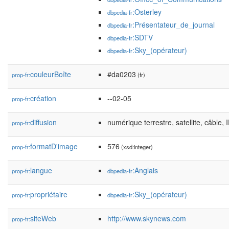
:Osterley
dbpedia-fr
:Présentateur_de_journal
dbpedia-fr
:SDTV
dbpedia-fr
:Sky_(opérateur)
dbpedia-fr
couleurBoîte
#da0203
prop-fr:
(fr)
création
--02-05
prop-fr:
diffusion
numérique terrestre, satellite, câble,
prop-fr:
formatD'image
576
prop-fr:
(xsd:integer)
langue
:Anglais
prop-fr:
dbpedia-fr
propriétaire
:Sky_(opérateur)
prop-fr:
dbpedia-fr
siteWeb
http://www.skynews.com
prop-fr: