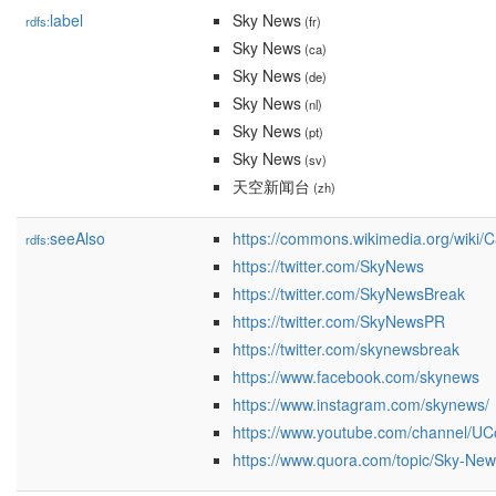
label
Sky News
rdfs:
(fr)
Sky News
(ca)
Sky News
(de)
Sky News
(nl)
Sky News
(pt)
Sky News
(sv)
天空新闻台
(zh)
seeAlso
https://commons.wikimedia.org/wiki
rdfs:
https://twitter.com/SkyNews
https://twitter.com/SkyNewsBreak
https://twitter.com/SkyNewsPR
https://twitter.com/skynewsbreak
https://www.facebook.com/skynews
https://www.instagram.com/skynews/
https://www.youtube.com/channel
https://www.quora.com/topic/Sky-Ne