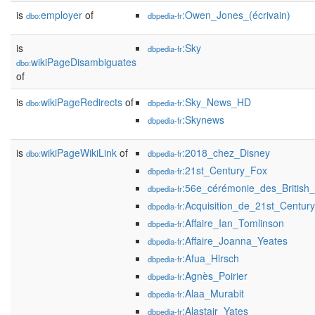
is
employer
of
:Owen_Jones_(écrivain)
dbo:
dbpedia-fr
is
:Sky
dbpedia-fr
wikiPageDisambiguates
dbo:
of
is
wikiPageRedirects
of
:Sky_News_HD
dbo:
dbpedia-fr
:Skynews
dbpedia-fr
is
wikiPageWikiLink
of
:2018_chez_Disney
dbo:
dbpedia-fr
:21st_Century_Fox
dbpedia-fr
:56e_cérémonie_des_British
dbpedia-fr
:Acquisition_de_21st_Centur
dbpedia-fr
:Affaire_Ian_Tomlinson
dbpedia-fr
:Affaire_Joanna_Yeates
dbpedia-fr
:Afua_Hirsch
dbpedia-fr
:Agnès_Poirier
dbpedia-fr
:Alaa_Murabit
dbpedia-fr
:Alastair_Yates
dbpedia-fr