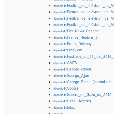
:Festival_de_télévision_de_
dbpedia-fr
:Festival_de_télévision_de_
dbpedia-fr
:Festival_de_télévision_de_
dbpedia-fr
:Festival_de_télévision_de_
dbpedia-fr
:Fox_News_Channel
dbpedia-fr
:France_Régions_3
dbpedia-fr
:Frank_Delaney
dbpedia-fr
:Freeview
dbpedia-fr
:Fusillade_du_12_juin_2016
dbpedia-fr
:GMTV
dbpedia-fr
:George_(chien)
dbpedia-fr
:George_Ajjan
dbpedia-fr
:George_Eaton_(journaliste)
dbpedia-fr
:Google
dbpedia-fr
:Guerre_de_Gaza_de_2012
dbpedia-fr
:Hirak_(Algérie)
dbpedia-fr
:Infox
dbpedia-fr
dbpedia-