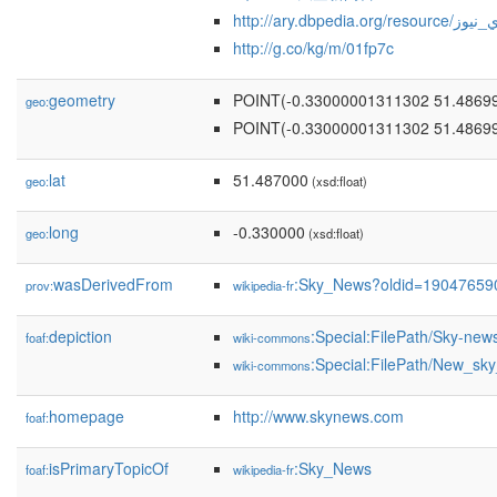
http://ary.dbpedia.org/r
http://g.co/kg/m/01fp7c
geometry
POINT(-0.33000001311302 51.4869
geo:
POINT(-0.33000001311302 51.4869
lat
51.487000
geo:
(xsd:float)
long
-0.330000
geo:
(xsd:float)
wasDerivedFrom
:Sky_News?oldid=19047659
prov:
wikipedia-fr
depiction
:Special:FilePath/Sky-new
foaf:
wiki-commons
:Special:FilePath/New_sk
wiki-commons
homepage
http://www.skynews.com
foaf:
isPrimaryTopicOf
:Sky_News
foaf:
wikipedia-fr