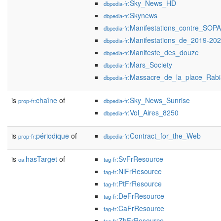
:Sky_News_HD
dbpedia-fr
:Skynews
dbpedia-fr
:Manifestations_contre_SOP
dbpedia-fr
:Manifestations_de_2019-2
dbpedia-fr
:Manifeste_des_douze
dbpedia-fr
:Mars_Society
dbpedia-fr
:Massacre_de_la_place_Rabi
dbpedia-fr
is
chaîne
of
:Sky_News_Sunrise
prop-fr:
dbpedia-fr
:Vol_Aires_8250
dbpedia-fr
is
périodique
of
:Contract_for_the_Web
prop-fr:
dbpedia-fr
is
hasTarget
of
:SvFrResource
oa:
tag-fr
:NlFrResource
tag-fr
:PtFrResource
tag-fr
:DeFrResource
tag-fr
:CaFrResource
tag-fr
:ZhFrResource