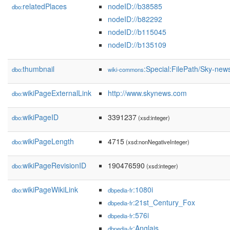
relatedPlaces
nodeID://b38585
dbo:
nodeID://b82292
nodeID://b115045
nodeID://b135109
thumbnail
:Special:FilePath/Sky-ne
dbo:
wiki-commons
wikiPageExternalLink
http://www.skynews.com
dbo:
wikiPageID
3391237
dbo:
(xsd:integer)
wikiPageLength
4715
dbo:
(xsd:nonNegativeInteger)
wikiPageRevisionID
190476590
dbo:
(xsd:integer)
wikiPageWikiLink
:1080i
dbo:
dbpedia-fr
:21st_Century_Fox
dbpedia-fr
:576i
dbpedia-fr
:Anglais
dbpedia-fr