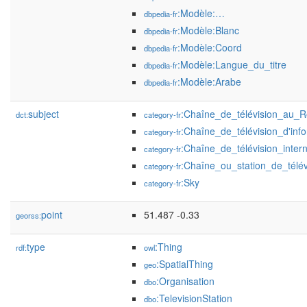
:Modèle:…
dbpedia-fr
:Modèle:Blanc
dbpedia-fr
:Modèle:Coord
dbpedia-fr
:Modèle:Langue_du_titre
dbpedia-fr
:Modèle:Arabe
dbpedia-fr
subject
:Chaîne_de_télévision_au_
dct:
category-fr
:Chaîne_de_télévision_d'inf
category-fr
:Chaîne_de_télévision_intern
category-fr
:Chaîne_ou_station_de_télé
category-fr
:Sky
category-fr
point
51.487 -0.33
georss:
type
:Thing
rdf:
owl
:SpatialThing
geo
:Organisation
dbo
:TelevisionStation
dbo