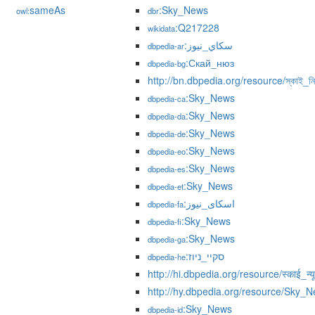
sameAs
:Sky_News
owl:
dbr
:Q217228
wikidata
:سكاي_نيوز
dbpedia-ar
:Скай_нюз
dbpedia-bg
http://bn.dbpedia.org/resource/স্কাই_ন
:Sky_News
dbpedia-ca
:Sky_News
dbpedia-da
:Sky_News
dbpedia-de
:Sky_News
dbpedia-eo
:Sky_News
dbpedia-es
:Sky_News
dbpedia-et
:اسکای_نیوز
dbpedia-fa
:Sky_News
dbpedia-fi
:Sky_News
dbpedia-ga
:סקיי_ניוז
dbpedia-he
http://hi.dbpedia.org/resource/स्काई_न्य
http://hy.dbpedia.org/resource/Sky_
:Sky_News
dbpedia-id