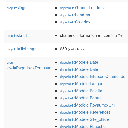
siège
:Grand_Londres
prop-fr:
dbpedia-fr
:Londres
dbpedia-fr
:Osterley
dbpedia-fr
statut
chaîne d'information en continu
prop-fr:
(fr)
tailleImage
250
prop-fr:
(xsd:integer)
:Modèle:Date
prop-
dbpedia-fr
wikiPageUsesTemplate
fr:
:Modèle:Date-
dbpedia-fr
:Modèle:Infobox_Chaîne_de_t
dbpedia-fr
:Modèle:Langue
dbpedia-fr
:Modèle:Palette
dbpedia-fr
:Modèle:Portail
dbpedia-fr
:Modèle:Royaume-Uni
dbpedia-fr
:Modèle:Références
dbpedia-fr
:Modèle:Site_officiel
dbpedia-fr
:Modèle:Ébauche
dbpedia-fr