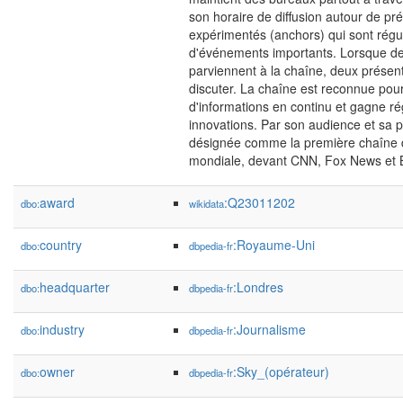
son horaire de diffusion autour de pr
expérimentés (anchors) qui sont rég
d'événements importants. Lorsque d
parviennent à la chaîne, deux présen
discuter. La chaîne est reconnue pour
d'informations en continu et gagne ré
innovations. Par son audience et sa 
désignée comme la première chaîne 
mondiale, devant CNN, Fox News et
award
:Q23011202
dbo:
wikidata
country
:Royaume-Uni
dbo:
dbpedia-fr
headquarter
:Londres
dbo:
dbpedia-fr
industry
:Journalisme
dbo:
dbpedia-fr
owner
:Sky_(opérateur)
dbo:
dbpedia-fr