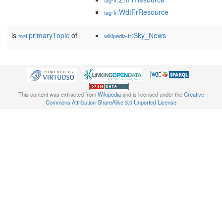
tag-fr
:WdtFrResource
tag-fr
is
primaryTopic
of
:Sky_News
foaf:
wikipedia-fr
This content was extracted from
Wikipedia
and is licensed under the
Creative
Commons Attribution-ShareAlike 3.0 Unported License