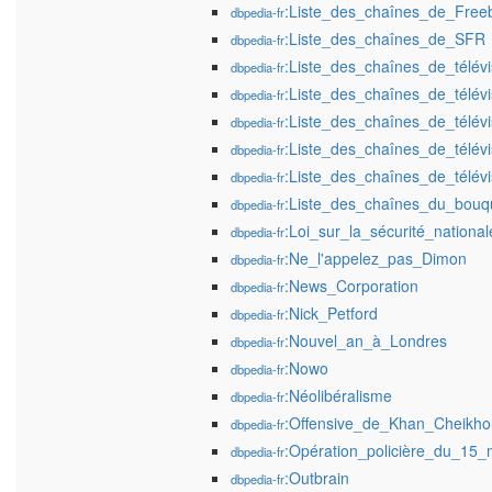
:Liste_des_chaînes_de_Fre
dbpedia-fr
:Liste_des_chaînes_de_SFR
dbpedia-fr
:Liste_des_chaînes_de_télév
dbpedia-fr
:Liste_des_chaînes_de_télé
dbpedia-fr
:Liste_des_chaînes_de_télévi
dbpedia-fr
:Liste_des_chaînes_de_télév
dbpedia-fr
:Liste_des_chaînes_de_télév
dbpedia-fr
:Liste_des_chaînes_du_bou
dbpedia-fr
:Loi_sur_la_sécurité_nation
dbpedia-fr
:Ne_l'appelez_pas_Dimon
dbpedia-fr
:News_Corporation
dbpedia-fr
:Nick_Petford
dbpedia-fr
:Nouvel_an_à_Londres
dbpedia-fr
:Nowo
dbpedia-fr
:Néolibéralisme
dbpedia-fr
:Offensive_de_Khan_Cheikh
dbpedia-fr
:Opération_policière_du_15
dbpedia-fr
:Outbrain
dbpedia-fr