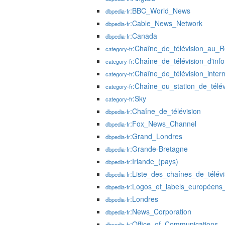
:BBC_World_News
dbpedia-fr
:Cable_News_Network
dbpedia-fr
:Canada
dbpedia-fr
:Chaîne_de_télévision_au_
category-fr
:Chaîne_de_télévision_d'inf
category-fr
:Chaîne_de_télévision_intern
category-fr
:Chaîne_ou_station_de_télé
category-fr
:Sky
category-fr
:Chaîne_de_télévision
dbpedia-fr
:Fox_News_Channel
dbpedia-fr
:Grand_Londres
dbpedia-fr
:Grande-Bretagne
dbpedia-fr
:Irlande_(pays)
dbpedia-fr
:Liste_des_chaînes_de_télévi
dbpedia-fr
:Logos_et_labels_européen
dbpedia-fr
:Londres
dbpedia-fr
:News_Corporation
dbpedia-fr
:Office_of_Communications
dbpedia-fr