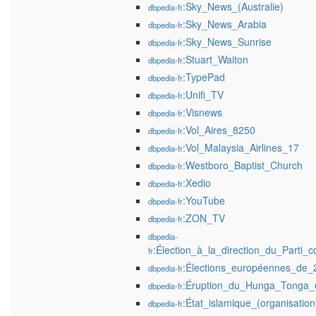
:Sky_News_(Australie)
dbpedia-fr
:Sky_News_Arabia
dbpedia-fr
:Sky_News_Sunrise
dbpedia-fr
:Stuart_Waiton
dbpedia-fr
:TypePad
dbpedia-fr
:Unifi_TV
dbpedia-fr
:Visnews
dbpedia-fr
:Vol_Aires_8250
dbpedia-fr
:Vol_Malaysia_Airlines_17
dbpedia-fr
:Westboro_Baptist_Church
dbpedia-fr
:Xedio
dbpedia-fr
:YouTube
dbpedia-fr
:ZON_TV
dbpedia-fr
dbpedia-
:Élection_à_la_direction_du_Parti_
fr
:Élections_européennes_de
dbpedia-fr
:Éruption_du_Hunga_Tonga
dbpedia-fr
:État_islamique_(organisation
dbpedia-fr