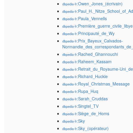
:Owen_Jones_(écrivain)
dbpedia-fr
:Paul_H._Nitze_School_of_Ad
dbpedia-fr
:Paula_Vennells
dbpedia-fr
:Première_guerre_civile_liby
dbpedia-fr
:Principauté_de_Wy
dbpedia-fr
:Prix_Bayeux_Calvados-
dbpedia-fr
Normandie_des_correspondants_de_
:Rached_Ghannouchi
dbpedia-fr
:Raheem_Kassam
dbpedia-fr
:Retrait_du_Royaume-Uni_de
dbpedia-fr
:Richard_Huckle
dbpedia-fr
:Royal_Christmas_Message
dbpedia-fr
:Rupa_Huq
dbpedia-fr
:Sarah_Cruddas
dbpedia-fr
:Singtel_TV
dbpedia-fr
:Siège_de_Homs
dbpedia-fr
:Sky
dbpedia-fr
:Sky_(opérateur)
dbpedia-fr