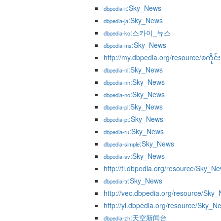
:Sky_News
dbpedia-it
:Sky_News
dbpedia-ja
:스카이_뉴스
dbpedia-ko
:Sky_News
dbpedia-ms
http://my.dbpedia.org/resource/စကိုင
:Sky_News
dbpedia-nl
:Sky_News
dbpedia-nn
:Sky_News
dbpedia-no
:Sky_News
dbpedia-pl
:Sky_News
dbpedia-pt
:Sky_News
dbpedia-ru
:Sky_News
dbpedia-simple
:Sky_News
dbpedia-sv
http://tl.dbpedia.org/resource/Sky_N
:Sky_News
dbpedia-tr
http://vec.dbpedia.org/resource/Sky
http://yi.dbpedia.org/resource/Sky_N
:天空新闻台
dbpedia-zh