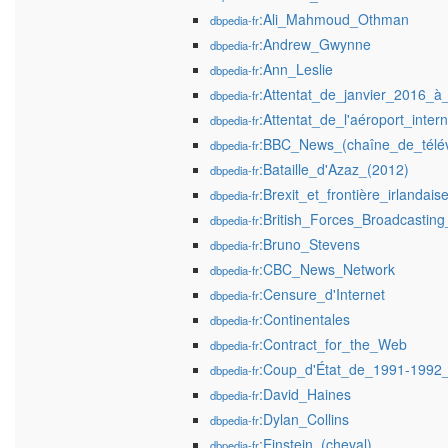
:Ali_Mahmoud_Othman
dbpedia-fr
:Andrew_Gwynne
dbpedia-fr
:Ann_Leslie
dbpedia-fr
:Attentat_de_janvier_2016_à_
dbpedia-fr
:Attentat_de_l'aéroport_inte
dbpedia-fr
:BBC_News_(chaîne_de_télév
dbpedia-fr
:Bataille_d'Azaz_(2012)
dbpedia-fr
:Brexit_et_frontière_irlandais
dbpedia-fr
:British_Forces_Broadcasting
dbpedia-fr
:Bruno_Stevens
dbpedia-fr
:CBC_News_Network
dbpedia-fr
:Censure_d'Internet
dbpedia-fr
:Continentales
dbpedia-fr
:Contract_for_the_Web
dbpedia-fr
:Coup_d'État_de_1991-1992
dbpedia-fr
:David_Haines
dbpedia-fr
:Dylan_Collins
dbpedia-fr
:Einstein_(cheval)
dbpedia-fr