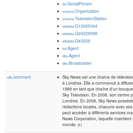
:SocialPerson
dul
:Organization
schema
:TelevisionStation
schema
:Q15265344
wikidata
:Q24229398
wikidata
:Q43229
wikidata
:Agent
dul
:Agent
dbo
:Broadcaster
dbo
comment
Sky News est une chaîne de télévisio
rdfs:
à Londres. Elle a commencé à diffuse
1989 en tant que chaîne d'un bouque
Sky Television. En 2008, son centre pr
Londres. En 2008, Sky News possèd
rédactions locales, chacune avec ses
peut accéder à différents services 
News Corporation, laquelle maintient 
monde.
(fr)