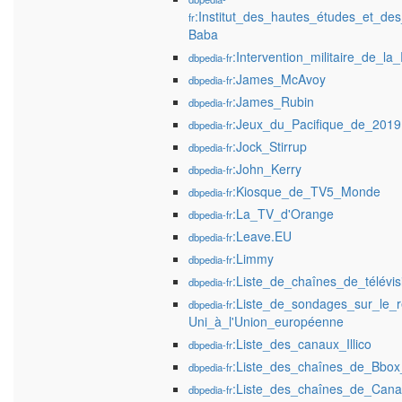
:Institut_des_hautes_études_et_d
fr
Baba
:Intervention_militaire_de_l
dbpedia-fr
:James_McAvoy
dbpedia-fr
:James_Rubin
dbpedia-fr
:Jeux_du_Pacifique_de_2019
dbpedia-fr
:Jock_Stirrup
dbpedia-fr
:John_Kerry
dbpedia-fr
:Kiosque_de_TV5_Monde
dbpedia-fr
:La_TV_d'Orange
dbpedia-fr
:Leave.EU
dbpedia-fr
:Limmy
dbpedia-fr
:Liste_de_chaînes_de_télévi
dbpedia-fr
:Liste_de_sondages_sur_le_
dbpedia-fr
Uni_à_l'Union_européenne
:Liste_des_canaux_Illico
dbpedia-fr
:Liste_des_chaînes_de_Bbo
dbpedia-fr
:Liste_des_chaînes_de_Cana
dbpedia-fr