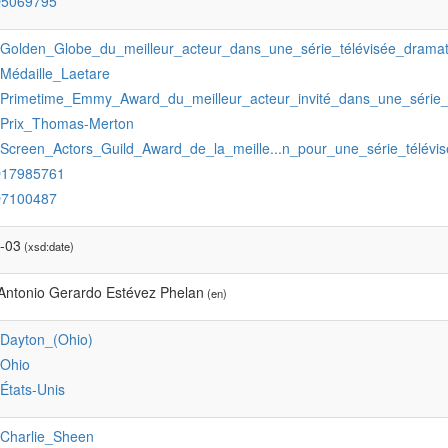
Q5069795
:Golden_Globe_du_meilleur_acteur_dans_une_série_télévisée_dramat
:Médaille_Laetare
:Primetime_Emmy_Award_du_meilleur_acteur_invité_dans_une_série_
:Prix_Thomas-Merton
:Screen_Actors_Guild_Award_de_la_meille...n_pour_une_série_télévi
Q17985761
Q7100487
-03
(xsd:date)
ntonio Gerardo Estévez Phelan
(en)
:Dayton_(Ohio)
:Ohio
:États-Unis
:Charlie_Sheen