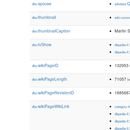
spouse
:
dbo:
wikidata
thumbnail
dbo:
wiki-comm
thumbnailCaption
Martin 
dbo:
tvShow
dbo:
dbpedia-fr
dbpedia-fr
wikiPageID
132953
dbo:
(
wikiPageLength
71057
dbo:
(x
wikiPageRevisionID
188568
dbo:
wikiPageWikiLink
dbo:
category-f
dbpedia-fr
dbpedia-fr
dbpedia-fr