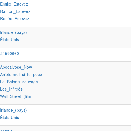
:Emilio_Estevez
:Ramon_Estevez
:Renée_Estevez
:Irlande_(pays)
:États-Unis
Q21590660
:Apocalypse_Now
:Arrête-moi_si_tu_peux
:La_Balade_sauvage
:Les_Infiltrés
:Wall_Street_(film)
:Irlande_(pays)
:États-Unis