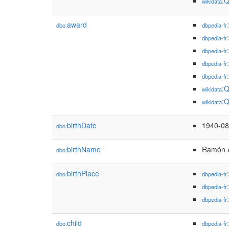
:
wikidata
award
dbo:
dbpedia-fr
dbpedia-fr
dbpedia-fr
dbpedia-fr
dbpedia-fr
:
wikidata
:
wikidata
birthDate
1940-08
dbo:
birthName
Ramón A
dbo:
birthPlace
dbo:
dbpedia-fr
dbpedia-fr
dbpedia-fr
child
dbo:
dbpedia-fr