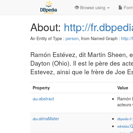
Browse using
Form
About:
http://fr.dbpe
An Entity of Type :
person
, from Named Graph :
http:/
Ramón Estévez, dit Martin Sheen, es
Dayton (Ohio). Il est le père des a
Estevez, ainsi que le frère de Joe E
Property
Value
abstract
Ramón Es
dbo:
acteurs 
almaMater
dbo:
dbpedia-fr
:
wikidata