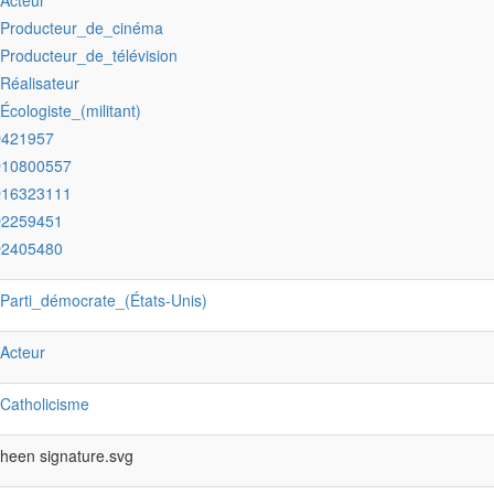
:Acteur
:Producteur_de_cinéma
:Producteur_de_télévision
:Réalisateur
:Écologiste_(militant)
Q421957
Q10800557
Q16323111
Q2259451
Q2405480
:Parti_démocrate_(États-Unis)
:Acteur
:Catholicisme
Sheen signature.svg