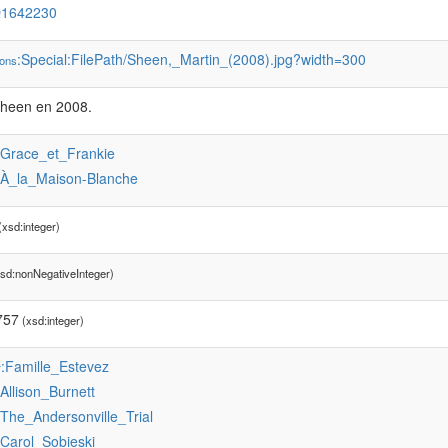
Q1642230
:Special:FilePath/Sheen,_Martin_(2008).jpg?width=300
ons
Sheen en 2008.
:Grace_et_Frankie
:À_la_Maison-Blanche
xsd:integer)
sd:nonNegativeInteger)
757
(xsd:integer)
:Famille_Estevez
r
:Allison_Burnett
:The_Andersonville_Trial
:Carol_Sobieski