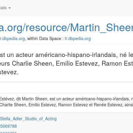
ats
dia.org/resource/Martin_Shee
/fr.dbpedia.org
, within Data Space :
fr.dbpedia.org
t un acteur américano-hispano-irlandais, né l
cteurs Charlie Sheen, Emilio Estevez, Ramon E
stevez.
tévez, dit Martin Sheen, est un acteur américano-hispano-irlandais, né
Charlie Sheen, Emilio Estevez, Ramon Estevez et Renée Estevez, ainsi
:Stella_Adler_Studio_of_Acting
Q5069788