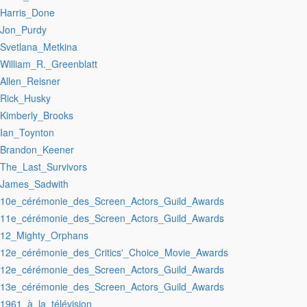
:Harris_Done
:Jon_Purdy
:Svetlana_Metkina
:William_R._Greenblatt
:Allen_Reisner
:Rick_Husky
:Kimberly_Brooks
:Ian_Toynton
:Brandon_Keener
:The_Last_Survivors
:James_Sadwith
:10e_cérémonie_des_Screen_Actors_Guild_Awards
:11e_cérémonie_des_Screen_Actors_Guild_Awards
:12_Mighty_Orphans
:12e_cérémonie_des_Critics'_Choice_Movie_Awards
:12e_cérémonie_des_Screen_Actors_Guild_Awards
:13e_cérémonie_des_Screen_Actors_Guild_Awards
:1961_à_la_télévision