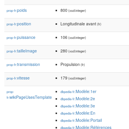
poids
800
prop-fr:
(xsd:integer)
position
Longitudinale avant
prop-fr:
(fr)
puissance
106
prop-fr:
(xsd:integer)
tailleImage
280
prop-fr:
(xsd:integer)
transmission
Propulsion
prop-fr:
(fr)
vitesse
179
prop-fr:
(xsd:integer)
:Modèle:1er
prop-
dbpedia-fr
wikiPageUsesTemplate
fr:
:Modèle:2e
dbpedia-fr
:Modèle:3e
dbpedia-fr
:Modèle:En
dbpedia-fr
:Modèle:Portail
dbpedia-fr
:Modèle:Références
dbpedia-fr