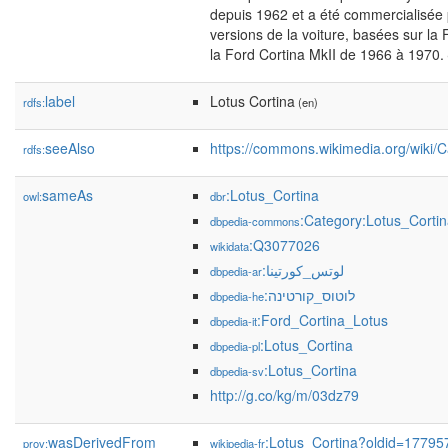
depuis 1962 et a été commercialisée p
versions de la voiture, basées sur la
la Ford Cortina MkII de 1966 à 1970.
label
Lotus Cortina
rdfs:
(en)
seeAlso
https://commons.wikimedia.org/wiki/
rdfs:
sameAs
:Lotus_Cortina
owl:
dbr
:Category:Lotus_Corti
dbpedia-commons
:Q3077026
wikidata
:لوتس_كورتينا
dbpedia-ar
:לוטוס_קורטינה
dbpedia-he
:Ford_Cortina_Lotus
dbpedia-it
:Lotus_Cortina
dbpedia-pl
:Lotus_Cortina
dbpedia-sv
http://g.co/kg/m/03dz79
wasDerivedFrom
:Lotus_Cortina?oldid=1779
prov:
wikipedia-fr