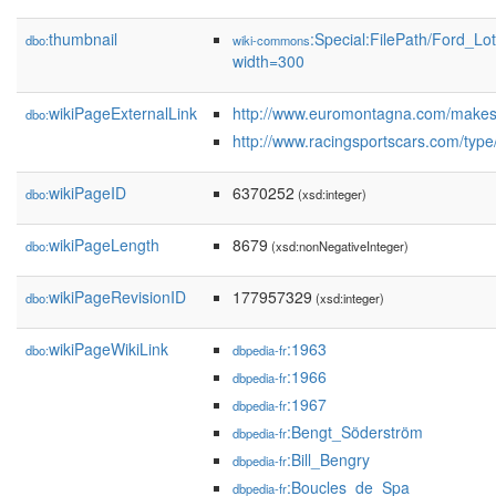
thumbnail
:Special:FilePath/Ford_Lo
dbo:
wiki-commons
width=300
wikiPageExternalLink
http://www.euromontagna.com/make
dbo:
http://www.racingsportscars.com/type
wikiPageID
6370252
dbo:
(xsd:integer)
wikiPageLength
8679
dbo:
(xsd:nonNegativeInteger)
wikiPageRevisionID
177957329
dbo:
(xsd:integer)
wikiPageWikiLink
:1963
dbo:
dbpedia-fr
:1966
dbpedia-fr
:1967
dbpedia-fr
:Bengt_Söderström
dbpedia-fr
:Bill_Bengry
dbpedia-fr
:Boucles_de_Spa
dbpedia-fr