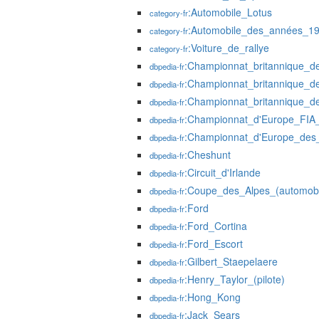
:Automobile_Lotus
category-fr
:Automobile_des_années_1
category-fr
:Voiture_de_rallye
category-fr
:Championnat_britannique_d
dbpedia-fr
:Championnat_britannique_d
dbpedia-fr
:Championnat_britannique_d
dbpedia-fr
:Championnat_d'Europe_FIA_
dbpedia-fr
:Championnat_d'Europe_des_
dbpedia-fr
:Cheshunt
dbpedia-fr
:Circuit_d'Irlande
dbpedia-fr
:Coupe_des_Alpes_(automobi
dbpedia-fr
:Ford
dbpedia-fr
:Ford_Cortina
dbpedia-fr
:Ford_Escort
dbpedia-fr
:Gilbert_Staepelaere
dbpedia-fr
:Henry_Taylor_(pilote)
dbpedia-fr
:Hong_Kong
dbpedia-fr
:Jack_Sears
dbpedia-fr