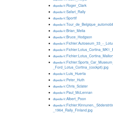
:Roger_Clark
dbpedia-fr
:Safari_Rally
dbpedia-fr
:Sportif
dbpedia-fr
:Tour_de_Belgique_automobi
dbpedia-fr
:Brian_Melia
dbpedia-fr
:Bruce_Hodgson
dbpedia-fr
:Fichier:Autoseum_33_-_Lotu
dbpedia-fr
:Fichier:Lotus_Cortina_MK1_
dbpedia-fr
:Fichier:Lotus_Cortina_Mallo
dbpedia-fr
:Fichier:Sports_Car_Museum
dbpedia-fr
_Ford_Lotus_Cortina_(cockpit).jpg
:Luis_Huerta
dbpedia-fr
:Peter_Huth
dbpedia-fr
:Chris_Sclater
dbpedia-fr
:Paul_McLennan
dbpedia-fr
:Albert_Poon
dbpedia-fr
:Fichier:Kinnunen,_Söderst
dbpedia-fr
_1964_Rally_Finland.jpg