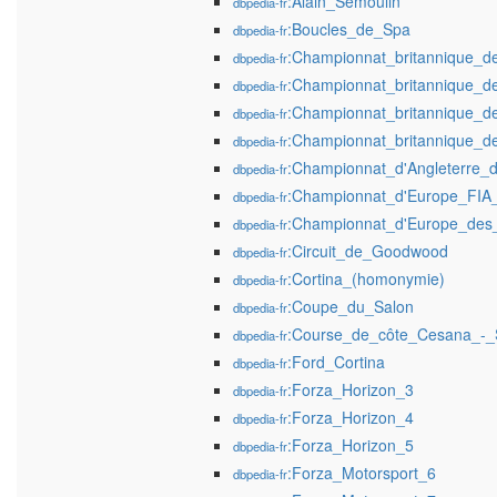
:Alain_Semoulin
dbpedia-fr
:Boucles_de_Spa
dbpedia-fr
:Championnat_britannique_d
dbpedia-fr
:Championnat_britannique_d
dbpedia-fr
:Championnat_britannique_d
dbpedia-fr
:Championnat_britannique_d
dbpedia-fr
:Championnat_d'Angleterre_d
dbpedia-fr
:Championnat_d'Europe_FIA_
dbpedia-fr
:Championnat_d'Europe_des_
dbpedia-fr
:Circuit_de_Goodwood
dbpedia-fr
:Cortina_(homonymie)
dbpedia-fr
:Coupe_du_Salon
dbpedia-fr
:Course_de_côte_Cesana_-_S
dbpedia-fr
:Ford_Cortina
dbpedia-fr
:Forza_Horizon_3
dbpedia-fr
:Forza_Horizon_4
dbpedia-fr
:Forza_Horizon_5
dbpedia-fr
:Forza_Motorsport_6
dbpedia-fr