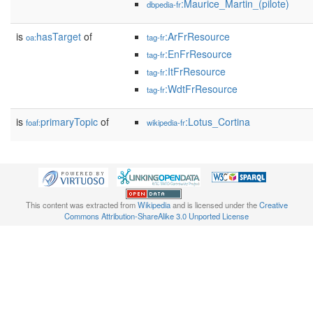
:Maurice_Martin_(pilote)
dbpedia-fr
is
hasTarget
of
:ArFrResource
oa:
tag-fr
:EnFrResource
tag-fr
:ItFrResource
tag-fr
:WdtFrResource
tag-fr
is
primaryTopic
of
:Lotus_Cortina
foaf:
wikipedia-fr
This content was extracted from
Wikipedia
and is licensed under the
Creative
Commons Attribution-ShareAlike 3.0 Unported License