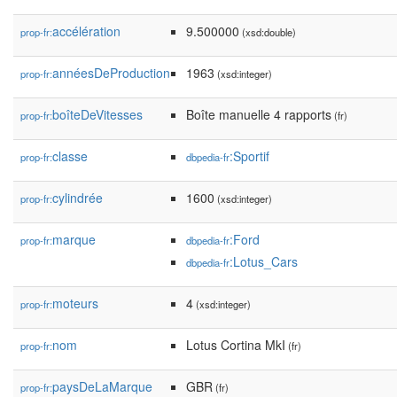
accélération
9.500000
prop-fr:
(xsd:double)
annéesDeProduction
1963
prop-fr:
(xsd:integer)
boîteDeVitesses
Boîte manuelle 4 rapports
prop-fr:
(fr)
classe
:Sportif
prop-fr:
dbpedia-fr
cylindrée
1600
prop-fr:
(xsd:integer)
marque
:Ford
prop-fr:
dbpedia-fr
:Lotus_Cars
dbpedia-fr
moteurs
4
prop-fr:
(xsd:integer)
nom
Lotus Cortina MkI
prop-fr:
(fr)
paysDeLaMarque
GBR
prop-fr:
(fr)