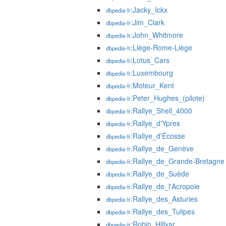
:Jacky_Ickx
dbpedia-fr
:Jim_Clark
dbpedia-fr
:John_Whitmore
dbpedia-fr
:Liège-Rome-Liège
dbpedia-fr
:Lotus_Cars
dbpedia-fr
:Luxembourg
dbpedia-fr
:Moteur_Kent
dbpedia-fr
:Peter_Hughes_(pilote)
dbpedia-fr
:Rallye_Shell_4000
dbpedia-fr
:Rallye_d'Ypres
dbpedia-fr
:Rallye_d'Écosse
dbpedia-fr
:Rallye_de_Genève
dbpedia-fr
:Rallye_de_Grande-Bretagne
dbpedia-fr
:Rallye_de_Suède
dbpedia-fr
:Rallye_de_l'Acropole
dbpedia-fr
:Rallye_des_Asturies
dbpedia-fr
:Rallye_des_Tulipes
dbpedia-fr
:Robin_Hillyar
dbpedia-fr