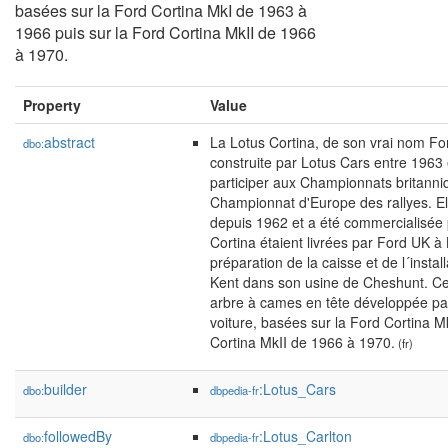
basées sur la Ford Cortina MkI de 1963 à
1966 puis sur la Ford Cortina MkII de 1966
à 1970.
Property
Value
abstract
La Lotus Cortina, de son vrai nom For
dbo:
construite par Lotus Cars entre 196
participer aux Championnats britanniq
Championnat d'Europe des rallyes. Ell
depuis 1962 et a été commercialisée 
Cortina étaient livrées par Ford UK à 
préparation de la caisse et de l´inst
Kent dans son usine de Cheshunt. Ce
arbre à cames en tête développée par 
voiture, basées sur la Ford Cortina M
Cortina MkII de 1966 à 1970.
(fr)
builder
:Lotus_Cars
dbo:
dbpedia-fr
followedBy
:Lotus_Carlton
dbo:
dbpedia-fr