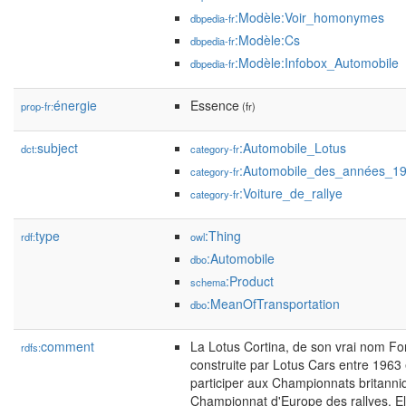
:Modèle:Voir_homonymes
dbpedia-fr
:Modèle:Cs
dbpedia-fr
:Modèle:Infobox_Automobile
dbpedia-fr
énergie
Essence
prop-fr:
(fr)
subject
:Automobile_Lotus
dct:
category-fr
:Automobile_des_années_1
category-fr
:Voiture_de_rallye
category-fr
type
:Thing
rdf:
owl
:Automobile
dbo
:Product
schema
:MeanOfTransportation
dbo
comment
La Lotus Cortina, de son vrai nom For
rdfs:
construite par Lotus Cars entre 196
participer aux Championnats britanniq
Championnat d'Europe des rallyes. Ell