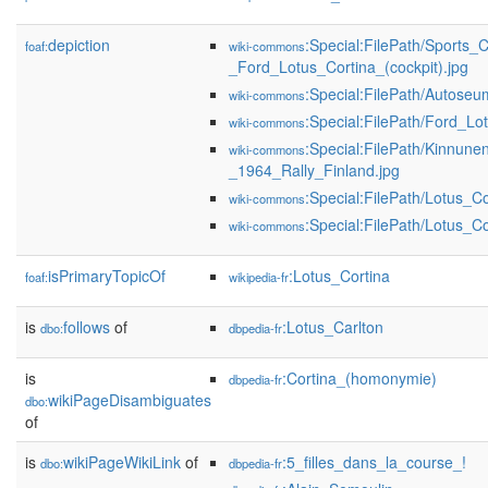
depiction
:Special:FilePath/Sport
foaf:
wiki-commons
_Ford_Lotus_Cortina_(cockpit).jpg
:Special:FilePath/Autose
wiki-commons
:Special:FilePath/Ford_Lo
wiki-commons
:Special:FilePath/Kinnu
wiki-commons
_1964_Rally_Finland.jpg
:Special:FilePath/Lotus_
wiki-commons
:Special:FilePath/Lotus_C
wiki-commons
isPrimaryTopicOf
:Lotus_Cortina
foaf:
wikipedia-fr
is
follows
of
:Lotus_Carlton
dbo:
dbpedia-fr
is
:Cortina_(homonymie)
dbpedia-fr
wikiPageDisambiguates
dbo:
of
is
wikiPageWikiLink
of
:5_filles_dans_la_course_!
dbo:
dbpedia-fr