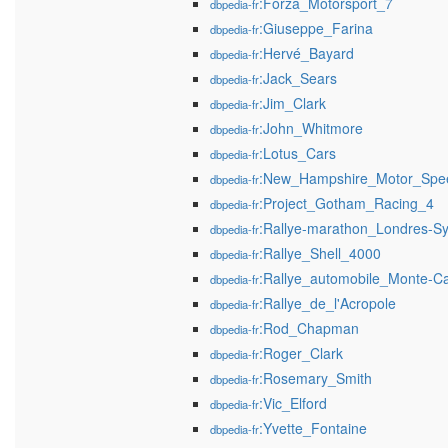
:Forza_Motorsport_7
dbpedia-fr
:Giuseppe_Farina
dbpedia-fr
:Hervé_Bayard
dbpedia-fr
:Jack_Sears
dbpedia-fr
:Jim_Clark
dbpedia-fr
:John_Whitmore
dbpedia-fr
:Lotus_Cars
dbpedia-fr
:New_Hampshire_Motor_Spe
dbpedia-fr
:Project_Gotham_Racing_4
dbpedia-fr
:Rallye-marathon_Londres-S
dbpedia-fr
:Rallye_Shell_4000
dbpedia-fr
:Rallye_automobile_Monte-Ca
dbpedia-fr
:Rallye_de_l'Acropole
dbpedia-fr
:Rod_Chapman
dbpedia-fr
:Roger_Clark
dbpedia-fr
:Rosemary_Smith
dbpedia-fr
:Vic_Elford
dbpedia-fr
:Yvette_Fontaine
dbpedia-fr