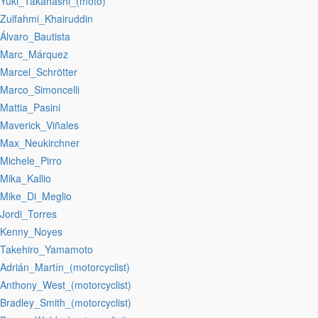
:Yuki_Takahashi_(moto)
:Zulfahmi_Khairuddin
:Álvaro_Bautista
:Marc_Márquez
:Marcel_Schrötter
:Marco_Simoncelli
:Mattia_Pasini
:Maverick_Viñales
:Max_Neukirchner
:Michele_Pirro
:Mika_Kallio
:Mike_Di_Meglio
:Jordi_Torres
:Kenny_Noyes
:Takehiro_Yamamoto
:Adrián_Martín_(motorcyclist)
:Anthony_West_(motorcyclist)
:Bradley_Smith_(motorcyclist)