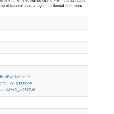
 trente et unième édition du Grand Prix moto du Japon.
isme et tsunami dans la région de Sendai le 11 mars
.pdf%3Fv3_b897df25
n.pdf%3Fv2_ad833556
ion.pdf%3Fv2_cb2897b9