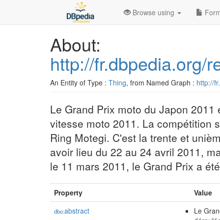
Browse using
Form
About:
http://fr.dbpedia.or
An Entity of Type :
Thing
, from Named Graph :
http://f
Le Grand Prix moto du Japon 2011
vitesse moto 2011. La compétition s'
Ring Motegi. C'est la trente et uni
avoir lieu du 22 au 24 avril 2011, m
le 11 mars 2011, le Grand Prix a ét
Property
Value
abstract
Le Gran
dbo: