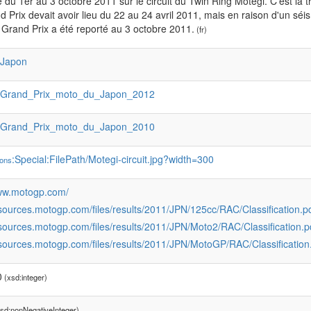
 du 1er au 3 octobre 2011 sur le circuit du Twin Ring Motegi. C'est la
 Prix devait avoir lieu du 22 au 24 avril 2011, mais en raison d'un sé
 Grand Prix a été reporté au 3 octobre 2011.
(fr)
:Japon
:Grand_Prix_moto_du_Japon_2012
:Grand_Prix_moto_du_Japon_2010
:Special:FilePath/Motegi-circuit.jpg?width=300
ons
www.motogp.com/
resources.motogp.com/files/results/2011/JPN/125cc/RAC/Classification
resources.motogp.com/files/results/2011/JPN/Moto2/RAC/Classificatio
resources.motogp.com/files/results/2011/JPN/MotoGP/RAC/Classificat
0
(xsd:integer)
sd:nonNegativeInteger)