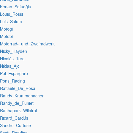
:Kenan_Sofuoğlu
:Louis_Rossi
:Luis_Salom
:Motegi
:Motobi
:Motorrad-_und_Zweiradwerk
:Nicky_Hayden
:Nicolás_Terol
:Niklas_Ajo
:Pol_Espargaró
:Pons_Racing
:Raffaele_De_Rosa
:Randy_Krummenacher
:Randy_de_Puniet
:Ratthapark_Wilairot
:Ricard_Cardús
:Sandro_Cortese
:Scott_Redding