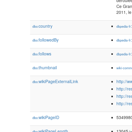
déroulée
Ce Grand
2011, le
country
dbo:
dbpedia-fr
followedBy
dbo:
dbpedia-fr
follows
dbo:
dbpedia-fr
thumbnail
dbo:
wiki-comm
wikiPageExternalLink
http://
dbo:
http://
http://
http://
wikiPageID
534998
dbo:
wikiPageLength
13045
dbo:
(x