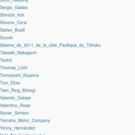
:Sergio_Gadea
:Shinichi_Itoh
:Simone_Corsi
:Stefan_Bradl
:Suzuki
:Séisme_de_2011_de_la_côte_Pacifique_du_Tōhoku
:Takaaki_Nakagami
:Tech3
:Thomas_Lüthi
:Tomoyoshi_Koyama
:Toni_Elías
:Twin_Ring_Motegi
:Valentin_Debise
:Valentino_Rossi
:Xavier_Siméon
:Yamaha_Motor_Company
:Yonny_Hernández