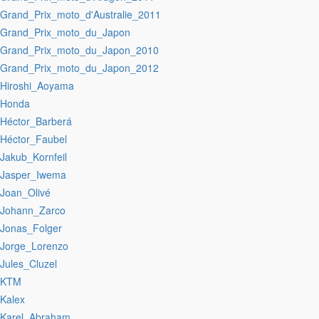
:Grand_Prix_moto_d'Australie_2011
:Grand_Prix_moto_du_Japon
:Grand_Prix_moto_du_Japon_2010
:Grand_Prix_moto_du_Japon_2012
:Hiroshi_Aoyama
:Honda
:Héctor_Barberá
:Héctor_Faubel
:Jakub_Kornfeil
:Jasper_Iwema
:Joan_Olivé
:Johann_Zarco
:Jonas_Folger
:Jorge_Lorenzo
:Jules_Cluzel
:KTM
:Kalex
:Karel_Abraham