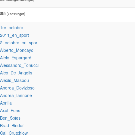
695
(xsd:integer)
:1er_octobre
:2011_en_sport
:2_octobre_en_sport
:Alberto_Moncayo
:Aleix_Espargaró
:Alessandro_Tonucci
:Alex_De_Angelis
:Alexis_Masbou
:Andrea_Dovizioso
:Andrea_Iannone
:Aprilia
:Axel_Pons
:Ben_Spies
:Brad_Binder
:Cal_Crutchlow