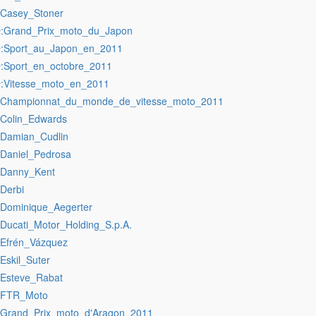
:Casey_Stoner
:Grand_Prix_moto_du_Japon
r
:Sport_au_Japon_en_2011
r
:Sport_en_octobre_2011
r
:Vitesse_moto_en_2011
r
:Championnat_du_monde_de_vitesse_moto_2011
:Colin_Edwards
:Damian_Cudlin
:Daniel_Pedrosa
:Danny_Kent
:Derbi
:Dominique_Aegerter
:Ducati_Motor_Holding_S.p.A.
:Efrén_Vázquez
:Eskil_Suter
:Esteve_Rabat
:FTR_Moto
:Grand_Prix_moto_d'Aragon_2011