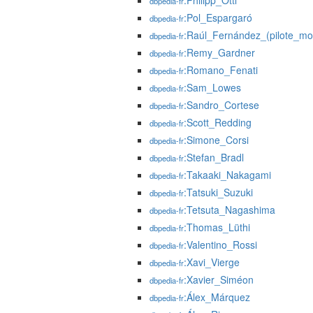
:Philipp_Öttl
dbpedia-fr
:Pol_Espargaró
dbpedia-fr
:Raúl_Fernández_(pilote_mo
dbpedia-fr
:Remy_Gardner
dbpedia-fr
:Romano_Fenati
dbpedia-fr
:Sam_Lowes
dbpedia-fr
:Sandro_Cortese
dbpedia-fr
:Scott_Redding
dbpedia-fr
:Simone_Corsi
dbpedia-fr
:Stefan_Bradl
dbpedia-fr
:Takaaki_Nakagami
dbpedia-fr
:Tatsuki_Suzuki
dbpedia-fr
:Tetsuta_Nagashima
dbpedia-fr
:Thomas_Lüthi
dbpedia-fr
:Valentino_Rossi
dbpedia-fr
:Xavi_Vierge
dbpedia-fr
:Xavier_Siméon
dbpedia-fr
:Álex_Márquez
dbpedia-fr