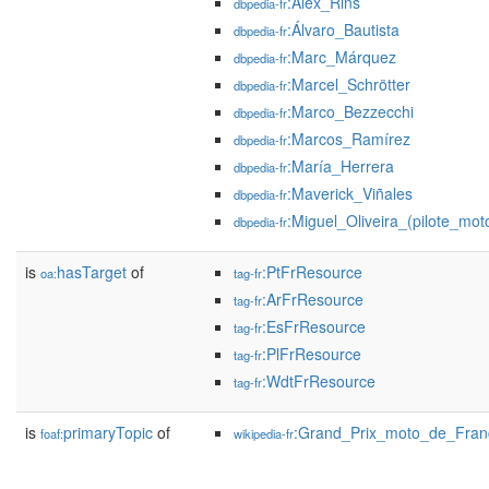
:Álex_Rins
dbpedia-fr
:Álvaro_Bautista
dbpedia-fr
:Marc_Márquez
dbpedia-fr
:Marcel_Schrötter
dbpedia-fr
:Marco_Bezzecchi
dbpedia-fr
:Marcos_Ramírez
dbpedia-fr
:María_Herrera
dbpedia-fr
:Maverick_Viñales
dbpedia-fr
:Miguel_Oliveira_(pilote_mot
dbpedia-fr
is
hasTarget
of
:PtFrResource
oa:
tag-fr
:ArFrResource
tag-fr
:EsFrResource
tag-fr
:PlFrResource
tag-fr
:WdtFrResource
tag-fr
is
primaryTopic
of
:Grand_Prix_moto_de_Fra
foaf:
wikipedia-fr