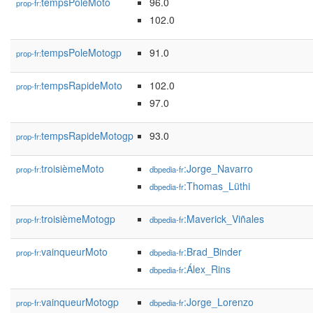
tempsPoleMoto
96.0
prop-fr:
102.0
tempsPoleMotogp
91.0
prop-fr:
tempsRapideMoto
102.0
prop-fr:
97.0
tempsRapideMotogp
93.0
prop-fr:
troisièmeMoto
:Jorge_Navarro
prop-fr:
dbpedia-fr
:Thomas_Lüthi
dbpedia-fr
troisièmeMotogp
:Maverick_Viñales
prop-fr:
dbpedia-fr
vainqueurMoto
:Brad_Binder
prop-fr:
dbpedia-fr
:Álex_Rins
dbpedia-fr
vainqueurMotogp
:Jorge_Lorenzo
prop-fr:
dbpedia-fr