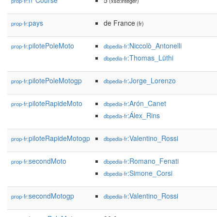
n°Course
5
prop-fr:
(xsd:integer)
pays
de France
prop-fr:
(fr)
pilotePoleMoto
:Niccolò_Antonelli
prop-fr:
dbpedia-fr
:Thomas_Lüthi
dbpedia-fr
pilotePoleMotogp
:Jorge_Lorenzo
prop-fr:
dbpedia-fr
piloteRapideMoto
:Arón_Canet
prop-fr:
dbpedia-fr
:Álex_Rins
dbpedia-fr
piloteRapideMotogp
:Valentino_Rossi
prop-fr:
dbpedia-fr
secondMoto
:Romano_Fenati
prop-fr:
dbpedia-fr
:Simone_Corsi
dbpedia-fr
secondMotogp
:Valentino_Rossi
prop-fr:
dbpedia-fr