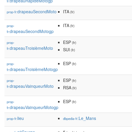
drapeauRapideMotogp
fr:
drapeauSecondMoto
ITA
prop-fr:
(fr)
ITA
prop-
(fr)
drapeauSecondMotogp
fr:
ESP
prop-
(fr)
drapeauTroisièmeMoto
fr:
SUI
(fr)
ESP
prop-
(fr)
drapeauTroisièmeMotogp
fr:
ESP
prop-
(fr)
drapeauVainqueurMoto
fr:
RSA
(fr)
ESP
prop-
(fr)
drapeauVainqueurMotogp
fr:
lieu
:Le_Mans
prop-fr:
dbpedia-fr