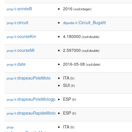
annéeB
2016
prop-fr:
(xsd:integer)
circuit
:Circuit_Bugatti
prop-fr:
dbpedia-fr
courseKm
4.180000
prop-fr:
(xsd:double)
courseMi
2.597000
prop-fr:
(xsd:double)
date
2016-05-08
prop-fr:
(xsd:date)
drapeauPoleMoto
ITA
prop-fr:
(fr)
SUI
(fr)
drapeauPoleMotogp
ESP
prop-fr:
(fr)
drapeauRapideMoto
ESP
prop-fr:
(fr)
ITA
prop-
(fr)