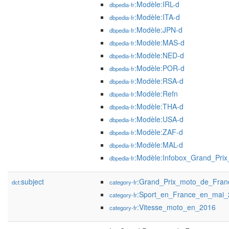
:Modèle:IRL-d
dbpedia-fr
:Modèle:ITA-d
dbpedia-fr
:Modèle:JPN-d
dbpedia-fr
:Modèle:MAS-d
dbpedia-fr
:Modèle:NED-d
dbpedia-fr
:Modèle:POR-d
dbpedia-fr
:Modèle:RSA-d
dbpedia-fr
:Modèle:Refn
dbpedia-fr
:Modèle:THA-d
dbpedia-fr
:Modèle:USA-d
dbpedia-fr
:Modèle:ZAF-d
dbpedia-fr
:Modèle:MAL-d
dbpedia-fr
:Modèle:Infobox_Grand_Pri
dbpedia-fr
subject
:Grand_Prix_moto_de_Fran
dct:
category-fr
:Sport_en_France_en_mai_
category-fr
:Vitesse_moto_en_2016
category-fr