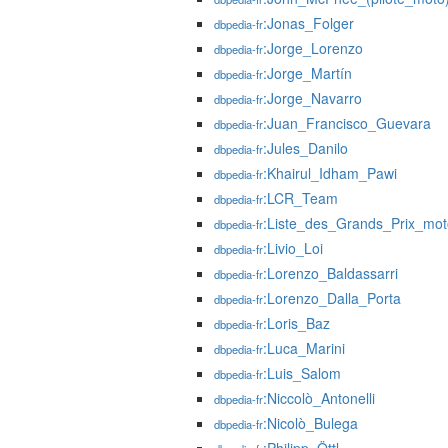
:Jonas_Folger
dbpedia-fr
:Jorge_Lorenzo
dbpedia-fr
:Jorge_Martín
dbpedia-fr
:Jorge_Navarro
dbpedia-fr
:Juan_Francisco_Guevara
dbpedia-fr
:Jules_Danilo
dbpedia-fr
:Khairul_Idham_Pawi
dbpedia-fr
:LCR_Team
dbpedia-fr
:Liste_des_Grands_Prix_mot
dbpedia-fr
:Livio_Loi
dbpedia-fr
:Lorenzo_Baldassarri
dbpedia-fr
:Lorenzo_Dalla_Porta
dbpedia-fr
:Loris_Baz
dbpedia-fr
:Luca_Marini
dbpedia-fr
:Luis_Salom
dbpedia-fr
:Niccolò_Antonelli
dbpedia-fr
:Nicolò_Bulega
dbpedia-fr