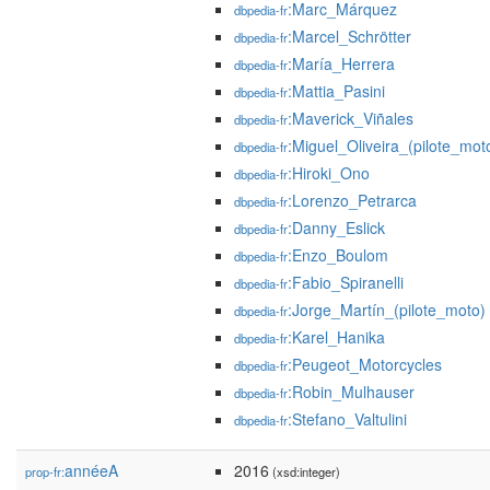
:Marc_Márquez
dbpedia-fr
:Marcel_Schrötter
dbpedia-fr
:María_Herrera
dbpedia-fr
:Mattia_Pasini
dbpedia-fr
:Maverick_Viñales
dbpedia-fr
:Miguel_Oliveira_(pilote_mot
dbpedia-fr
:Hiroki_Ono
dbpedia-fr
:Lorenzo_Petrarca
dbpedia-fr
:Danny_Eslick
dbpedia-fr
:Enzo_Boulom
dbpedia-fr
:Fabio_Spiranelli
dbpedia-fr
:Jorge_Martín_(pilote_moto)
dbpedia-fr
:Karel_Hanika
dbpedia-fr
:Peugeot_Motorcycles
dbpedia-fr
:Robin_Mulhauser
dbpedia-fr
:Stefano_Valtulini
dbpedia-fr
annéeA
2016
prop-fr:
(xsd:integer)