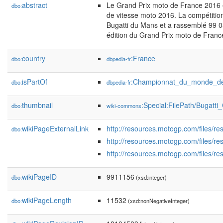
abstract
Le Grand Prix moto de France 2016
dbo:
de vitesse moto 2016. La compétition 
Bugatti du Mans et a rassemblé 99 0
édition du Grand Prix moto de Franc
country
:France
dbo:
dbpedia-fr
isPartOf
:Championnat_du_monde_de
dbo:
dbpedia-fr
thumbnail
:Special:FilePath/Bugatti
dbo:
wiki-commons
wikiPageExternalLink
http://resources.motogp.com/files/re
dbo:
http://resources.motogp.com/files/re
http://resources.motogp.com/files/r
wikiPageID
9911156
dbo:
(xsd:integer)
wikiPageLength
11532
dbo:
(xsd:nonNegativeInteger)