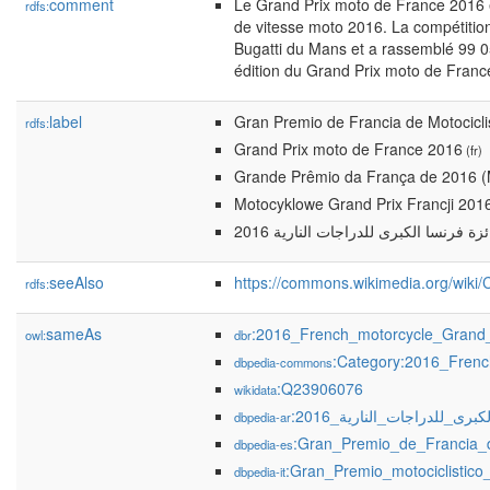
comment
Le Grand Prix moto de France 2016
rdfs:
de vitesse moto 2016. La compétition 
Bugatti du Mans et a rassemblé 99 0
édition du Grand Prix moto de Franc
label
Gran Premio de Francia de Motocicl
rdfs:
Grand Prix moto de France 2016
(fr)
Grande Prêmio da França de 2016 
Motocyklowe Grand Prix Francji 201
زة فرنسا الكبرى للدراجات النارية 2016
seeAlso
https://commons.wikimedia.org/wik
rdfs:
sameAs
:2016_French_motorcycle_Grand_
owl:
dbr
:Category:2016_Frenc
dbpedia-commons
:Q23906076
wikidata
:رى_للدراجات_النارية_2016
dbpedia-ar
:Gran_Premio_de_Francia_
dbpedia-es
:Gran_Premio_motociclistico
dbpedia-it