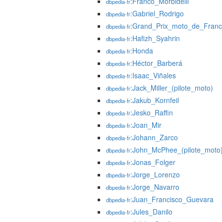
:Franco_Morbidelli
dbpedia-fr
:Gabriel_Rodrigo
dbpedia-fr
:Grand_Prix_moto_de_Fran
dbpedia-fr
:Hafizh_Syahrin
dbpedia-fr
:Honda
dbpedia-fr
:Héctor_Barberá
dbpedia-fr
:Isaac_Viñales
dbpedia-fr
:Jack_Miller_(pilote_moto)
dbpedia-fr
:Jakub_Kornfeil
dbpedia-fr
:Jesko_Raffin
dbpedia-fr
:Joan_Mir
dbpedia-fr
:Johann_Zarco
dbpedia-fr
:John_McPhee_(pilote_moto
dbpedia-fr
:Jonas_Folger
dbpedia-fr
:Jorge_Lorenzo
dbpedia-fr
:Jorge_Navarro
dbpedia-fr
:Juan_Francisco_Guevara
dbpedia-fr
:Jules_Danilo
dbpedia-fr