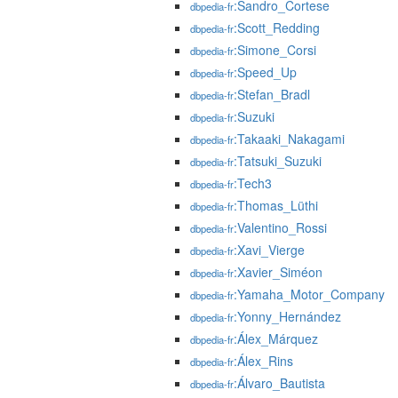
:Sandro_Cortese
dbpedia-fr
:Scott_Redding
dbpedia-fr
:Simone_Corsi
dbpedia-fr
:Speed_Up
dbpedia-fr
:Stefan_Bradl
dbpedia-fr
:Suzuki
dbpedia-fr
:Takaaki_Nakagami
dbpedia-fr
:Tatsuki_Suzuki
dbpedia-fr
:Tech3
dbpedia-fr
:Thomas_Lüthi
dbpedia-fr
:Valentino_Rossi
dbpedia-fr
:Xavi_Vierge
dbpedia-fr
:Xavier_Siméon
dbpedia-fr
:Yamaha_Motor_Company
dbpedia-fr
:Yonny_Hernández
dbpedia-fr
:Álex_Márquez
dbpedia-fr
:Álex_Rins
dbpedia-fr
:Álvaro_Bautista
dbpedia-fr