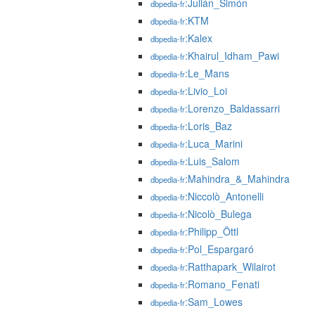
:Julián_Simón
dbpedia-fr
:KTM
dbpedia-fr
:Kalex
dbpedia-fr
:Khairul_Idham_Pawi
dbpedia-fr
:Le_Mans
dbpedia-fr
:Livio_Loi
dbpedia-fr
:Lorenzo_Baldassarri
dbpedia-fr
:Loris_Baz
dbpedia-fr
:Luca_Marini
dbpedia-fr
:Luis_Salom
dbpedia-fr
:Mahindra_&_Mahindra
dbpedia-fr
:Niccolò_Antonelli
dbpedia-fr
:Nicolò_Bulega
dbpedia-fr
:Philipp_Öttl
dbpedia-fr
:Pol_Espargaró
dbpedia-fr
:Ratthapark_Wilairot
dbpedia-fr
:Romano_Fenati
dbpedia-fr
:Sam_Lowes
dbpedia-fr