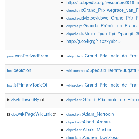
http://lt.dbpedia.org/resource/2016
:Grand_Prix-wegrace_van_F
dbpedia-nl
:Motocyklowe_Grand_Prix_F
dbpedia-pl
:Grande_Prêmio_da_Franç
dbpedia-pt
:Мото_Гран-Прі_Франції_2
dbpedia-uk
http://g.co/kg/g/11bzxy8b15
wasDerivedFrom
:Grand_Prix_moto_de_Fra
prov:
wikipedia-fr
depiction
:Special:FilePath/Bugatti_
foaf:
wiki-commons
isPrimaryTopicOf
:Grand_Prix_moto_de_Fra
foaf:
wikipedia-fr
is
followedBy
of
:Grand_Prix_moto_de_Fran
dbo:
dbpedia-fr
is
wikiPageWikiLink
of
:Adam_Norrodin
dbo:
dbpedia-fr
:Albert_Arenas
dbpedia-fr
:Alexis_Masbou
dbpedia-fr
:Andrea_Dovizioso
dbpedia-fr