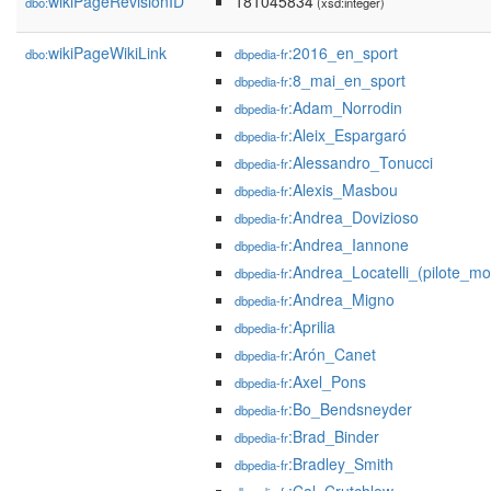
wikiPageRevisionID
181045834
dbo:
(xsd:integer)
wikiPageWikiLink
:2016_en_sport
dbo:
dbpedia-fr
:8_mai_en_sport
dbpedia-fr
:Adam_Norrodin
dbpedia-fr
:Aleix_Espargaró
dbpedia-fr
:Alessandro_Tonucci
dbpedia-fr
:Alexis_Masbou
dbpedia-fr
:Andrea_Dovizioso
dbpedia-fr
:Andrea_Iannone
dbpedia-fr
:Andrea_Locatelli_(pilote_mo
dbpedia-fr
:Andrea_Migno
dbpedia-fr
:Aprilia
dbpedia-fr
:Arón_Canet
dbpedia-fr
:Axel_Pons
dbpedia-fr
:Bo_Bendsneyder
dbpedia-fr
:Brad_Binder
dbpedia-fr
:Bradley_Smith
dbpedia-fr