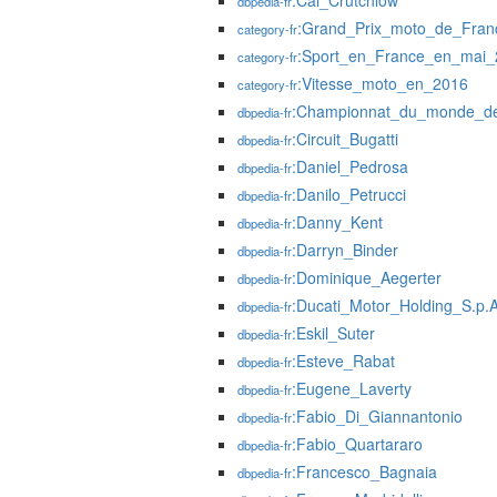
:Cal_Crutchlow
dbpedia-fr
:Grand_Prix_moto_de_Fran
category-fr
:Sport_en_France_en_mai_
category-fr
:Vitesse_moto_en_2016
category-fr
:Championnat_du_monde_de
dbpedia-fr
:Circuit_Bugatti
dbpedia-fr
:Daniel_Pedrosa
dbpedia-fr
:Danilo_Petrucci
dbpedia-fr
:Danny_Kent
dbpedia-fr
:Darryn_Binder
dbpedia-fr
:Dominique_Aegerter
dbpedia-fr
:Ducati_Motor_Holding_S.p.A
dbpedia-fr
:Eskil_Suter
dbpedia-fr
:Esteve_Rabat
dbpedia-fr
:Eugene_Laverty
dbpedia-fr
:Fabio_Di_Giannantonio
dbpedia-fr
:Fabio_Quartararo
dbpedia-fr
:Francesco_Bagnaia
dbpedia-fr