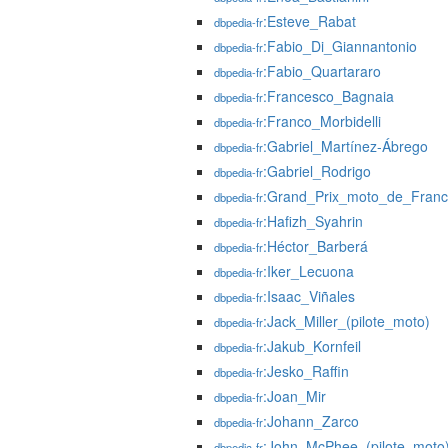
:Esteve_Rabat
dbpedia-fr
:Fabio_Di_Giannantonio
dbpedia-fr
:Fabio_Quartararo
dbpedia-fr
:Francesco_Bagnaia
dbpedia-fr
:Franco_Morbidelli
dbpedia-fr
:Gabriel_Martínez-Ábrego
dbpedia-fr
:Gabriel_Rodrigo
dbpedia-fr
:Grand_Prix_moto_de_Fran
dbpedia-fr
:Hafizh_Syahrin
dbpedia-fr
:Héctor_Barberá
dbpedia-fr
:Iker_Lecuona
dbpedia-fr
:Isaac_Viñales
dbpedia-fr
:Jack_Miller_(pilote_moto)
dbpedia-fr
:Jakub_Kornfeil
dbpedia-fr
:Jesko_Raffin
dbpedia-fr
:Joan_Mir
dbpedia-fr
:Johann_Zarco
dbpedia-fr
:John_McPhee_(pilote_moto
dbpedia-fr