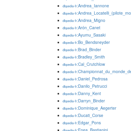
:Andrea_Iannone
dbpedia-fr
:Andrea_Locatelli_(pilote_mo
dbpedia-fr
:Andrea_Migno
dbpedia-fr
:Arón_Canet
dbpedia-fr
:Ayumu_Sasaki
dbpedia-fr
:Bo_Bendsneyder
dbpedia-fr
:Brad_Binder
dbpedia-fr
:Bradley_Smith
dbpedia-fr
:Cal_Crutchlow
dbpedia-fr
:Championnat_du_monde_de
dbpedia-fr
:Daniel_Pedrosa
dbpedia-fr
:Danilo_Petrucci
dbpedia-fr
:Danny_Kent
dbpedia-fr
:Darryn_Binder
dbpedia-fr
:Dominique_Aegerter
dbpedia-fr
:Ducati_Corse
dbpedia-fr
:Edgar_Pons
dbpedia-fr
:Enea_Bastianini
dbpedia-fr