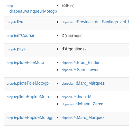
ESP
prop-
(fr)
drapeauVainqueurMotogp
fr:
lieu
:Province_de_Santiago_del_
prop-fr:
dbpedia-fr
n°Course
2
prop-fr:
(xsd:integer)
pays
d'Argentine
prop-fr:
(fr)
pilotePoleMoto
:Brad_Binder
prop-fr:
dbpedia-fr
:Sam_Lowes
dbpedia-fr
pilotePoleMotogp
:Marc_Márquez
prop-fr:
dbpedia-fr
piloteRapideMoto
:Joan_Mir
prop-fr:
dbpedia-fr
:Johann_Zarco
dbpedia-fr
piloteRapideMotogp
:Marc_Márquez
prop-fr:
dbpedia-fr