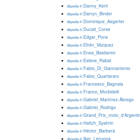
:Danny_Kent
dbpedia-fr
:Darryn_Binder
dbpedia-fr
:Dominique_Aegerter
dbpedia-fr
:Ducati_Corse
dbpedia-fr
:Edgar_Pons
dbpedia-fr
:Efrén_Vázquez
dbpedia-fr
:Enea_Bastianini
dbpedia-fr
:Esteve_Rabat
dbpedia-fr
:Fabio_Di_Giannantonio
dbpedia-fr
:Fabio_Quartararo
dbpedia-fr
:Francesco_Bagnaia
dbpedia-fr
:Franco_Morbidelli
dbpedia-fr
:Gabriel_Martínez-Ábrego
dbpedia-fr
:Gabriel_Rodrigo
dbpedia-fr
:Grand_Prix_moto_d'Argenti
dbpedia-fr
:Hafizh_Syahrin
dbpedia-fr
:Héctor_Barberá
dbpedia-fr
:Iker_Lecuona
dbpedia-fr