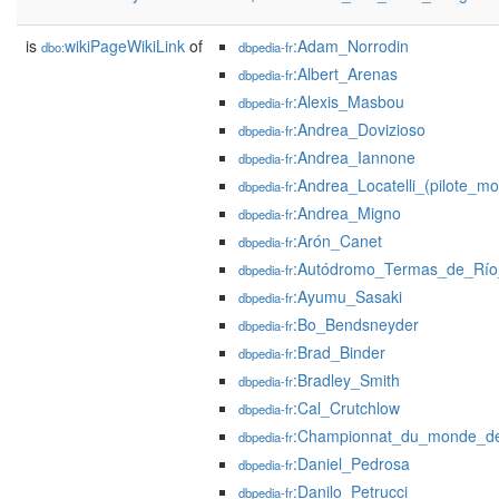
is
wikiPageWikiLink
of
:Adam_Norrodin
dbo:
dbpedia-fr
:Albert_Arenas
dbpedia-fr
:Alexis_Masbou
dbpedia-fr
:Andrea_Dovizioso
dbpedia-fr
:Andrea_Iannone
dbpedia-fr
:Andrea_Locatelli_(pilote_mo
dbpedia-fr
:Andrea_Migno
dbpedia-fr
:Arón_Canet
dbpedia-fr
:Autódromo_Termas_de_Rí
dbpedia-fr
:Ayumu_Sasaki
dbpedia-fr
:Bo_Bendsneyder
dbpedia-fr
:Brad_Binder
dbpedia-fr
:Bradley_Smith
dbpedia-fr
:Cal_Crutchlow
dbpedia-fr
:Championnat_du_monde_de
dbpedia-fr
:Daniel_Pedrosa
dbpedia-fr
:Danilo_Petrucci
dbpedia-fr