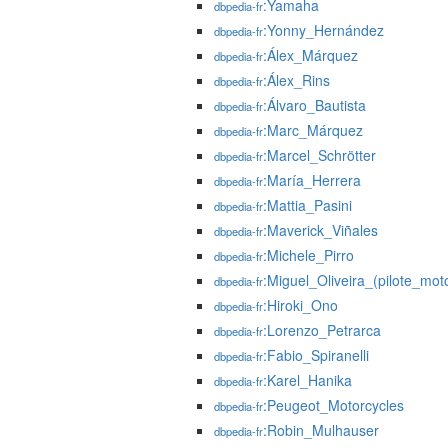
:Yamaha
dbpedia-fr
:Yonny_Hernández
dbpedia-fr
:Álex_Márquez
dbpedia-fr
:Álex_Rins
dbpedia-fr
:Álvaro_Bautista
dbpedia-fr
:Marc_Márquez
dbpedia-fr
:Marcel_Schrötter
dbpedia-fr
:María_Herrera
dbpedia-fr
:Mattia_Pasini
dbpedia-fr
:Maverick_Viñales
dbpedia-fr
:Michele_Pirro
dbpedia-fr
:Miguel_Oliveira_(pilote_mot
dbpedia-fr
:Hiroki_Ono
dbpedia-fr
:Lorenzo_Petrarca
dbpedia-fr
:Fabio_Spiranelli
dbpedia-fr
:Karel_Hanika
dbpedia-fr
:Peugeot_Motorcycles
dbpedia-fr
:Robin_Mulhauser
dbpedia-fr