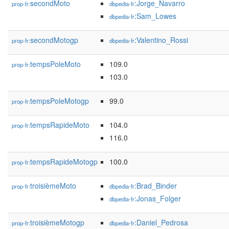
secondMoto
:Jorge_Navarro
prop-fr:
dbpedia-fr
:Sam_Lowes
dbpedia-fr
secondMotogp
:Valentino_Rossi
prop-fr:
dbpedia-fr
tempsPoleMoto
109.0
prop-fr:
103.0
tempsPoleMotogp
99.0
prop-fr:
tempsRapideMoto
104.0
prop-fr:
116.0
tempsRapideMotogp
100.0
prop-fr:
troisièmeMoto
:Brad_Binder
prop-fr:
dbpedia-fr
:Jonas_Folger
dbpedia-fr
troisièmeMotogp
:Daniel_Pedrosa
prop-fr:
dbpedia-fr