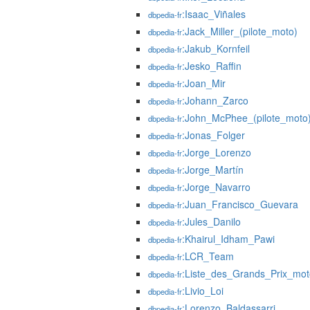
:Isaac_Viñales
dbpedia-fr
:Jack_Miller_(pilote_moto)
dbpedia-fr
:Jakub_Kornfeil
dbpedia-fr
:Jesko_Raffin
dbpedia-fr
:Joan_Mir
dbpedia-fr
:Johann_Zarco
dbpedia-fr
:John_McPhee_(pilote_moto
dbpedia-fr
:Jonas_Folger
dbpedia-fr
:Jorge_Lorenzo
dbpedia-fr
:Jorge_Martín
dbpedia-fr
:Jorge_Navarro
dbpedia-fr
:Juan_Francisco_Guevara
dbpedia-fr
:Jules_Danilo
dbpedia-fr
:Khairul_Idham_Pawi
dbpedia-fr
:LCR_Team
dbpedia-fr
:Liste_des_Grands_Prix_mot
dbpedia-fr
:Livio_Loi
dbpedia-fr
:Lorenzo_Baldassarri
dbpedia-fr