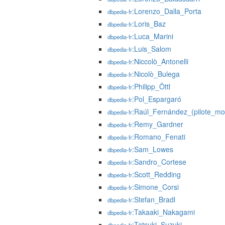
:Lorenzo_Dalla_Porta
dbpedia-fr
:Loris_Baz
dbpedia-fr
:Luca_Marini
dbpedia-fr
:Luis_Salom
dbpedia-fr
:Niccolò_Antonelli
dbpedia-fr
:Nicolò_Bulega
dbpedia-fr
:Philipp_Öttl
dbpedia-fr
:Pol_Espargaró
dbpedia-fr
:Raúl_Fernández_(pilote_mo
dbpedia-fr
:Remy_Gardner
dbpedia-fr
:Romano_Fenati
dbpedia-fr
:Sam_Lowes
dbpedia-fr
:Sandro_Cortese
dbpedia-fr
:Scott_Redding
dbpedia-fr
:Simone_Corsi
dbpedia-fr
:Stefan_Bradl
dbpedia-fr
:Takaaki_Nakagami
dbpedia-fr
:Tatsuki_Suzuki