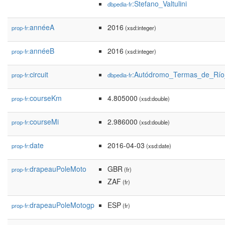
:Stefano_Valtulini
dbpedia-fr
annéeA
2016
prop-fr:
(xsd:integer)
annéeB
2016
prop-fr:
(xsd:integer)
circuit
:Autódromo_Termas_de_Rí
prop-fr:
dbpedia-fr
courseKm
4.805000
prop-fr:
(xsd:double)
courseMi
2.986000
prop-fr:
(xsd:double)
date
2016-04-03
prop-fr:
(xsd:date)
drapeauPoleMoto
GBR
prop-fr:
(fr)
ZAF
(fr)
drapeauPoleMotogp
ESP
prop-fr:
(fr)