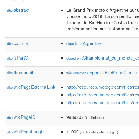
abstract
Le Grand Prix moto d'Argentine 201
dbo:
vitesse moto 2016. La compétition se
Termas de Río Hondo. C'est la treizi
troisième édition sur l'autódromo T
country
:Argentine
dbo:
dbpedia-fr
isPartOf
:Championnat_du_monde_de
dbo:
dbpedia-fr
thumbnail
:Special:FilePath/Circu
dbo:
wiki-commons
wikiPageExternalLink
http://resources.motogp.com/files/r
dbo:
http://resources.motogp.com/files/r
http://resources.motogp.com/files/r
wikiPageID
9689202
dbo:
(xsd:integer)
wikiPageLength
11909
dbo:
(xsd:nonNegativeInteger)