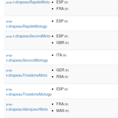
drapeauRapideMoto
ESP
prop-fr:
(fr)
FRA
(fr)
ESP
prop-
(fr)
drapeauRapideMotogp
fr:
drapeauSecondMoto
ESP
prop-fr:
(fr)
GBR
(fr)
ITA
prop-
(fr)
drapeauSecondMotogp
fr:
GER
prop-
(fr)
drapeauTroisièmeMoto
fr:
RSA
(fr)
ESP
prop-
(fr)
drapeauTroisièmeMotogp
fr:
FRA
prop-
(fr)
drapeauVainqueurMoto
fr:
MAS
(fr)