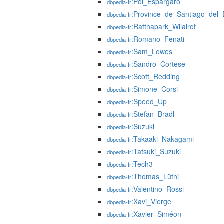
:Pol_Espargaró
dbpedia-fr
:Province_de_Santiago_del_
dbpedia-fr
:Ratthapark_Wilairot
dbpedia-fr
:Romano_Fenati
dbpedia-fr
:Sam_Lowes
dbpedia-fr
:Sandro_Cortese
dbpedia-fr
:Scott_Redding
dbpedia-fr
:Simone_Corsi
dbpedia-fr
:Speed_Up
dbpedia-fr
:Stefan_Bradl
dbpedia-fr
:Suzuki
dbpedia-fr
:Takaaki_Nakagami
dbpedia-fr
:Tatsuki_Suzuki
dbpedia-fr
:Tech3
dbpedia-fr
:Thomas_Lüthi
dbpedia-fr
:Valentino_Rossi
dbpedia-fr
:Xavi_Vierge
dbpedia-fr
:Xavier_Siméon
dbpedia-fr