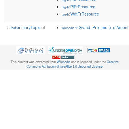
:PlFrResource
tag-fr
:WdtFrResource
tag-fr
is
primaryTopic
of
:Grand_Prix_moto_d'Argent
foaf:
wikipedia-fr
This content was extracted from
Wikipedia
and is licensed under the
Creative
Commons Attribution-ShareAlike 3.0 Unported License