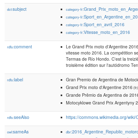
subject
:Grand_Prix_moto_en_Arge
dct:
category-fr
:Sport_en_Argentine_en_2
category-fr
:Sport_en_avril_2016
category-fr
:Vitesse_moto_en_2016
category-fr
comment
Le Grand Prix moto d'Argentine 201
rdfs:
vitesse moto 2016. La compétition se
Termas de Río Hondo. C'est la treizi
troisième édition sur l'autódromo T
label
Gran Premio de Argentina de Motoci
rdfs:
Grand Prix moto d'Argentine 2016
(fr)
Grande Prêmio da Argentina de 201
Motocyklowe Grand Prix Argentyny 
seeAlso
https://commons.wikimedia.org/wiki
rdfs:
sameAs
:2016_Argentine_Republic_motor
owl:
dbr