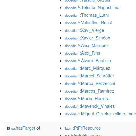
dbpedia-fr
:Tetsuta_Nagashima
dbpedia-fr
:Thomas_Lüthi
dbpedia-fr
:Valentino_Rossi
dbpedia-fr
:Xavi_Vierge
dbpedia-fr
:Xavier_Siméon
dbpedia-fr
:Álex_Márquez
dbpedia-fr
:Álex_Rins
dbpedia-fr
:Álvaro_Bautista
dbpedia-fr
:Marc_Márquez
dbpedia-fr
:Marcel_Schrötter
dbpedia-fr
:Marco_Bezzecchi
dbpedia-fr
:Marcos_Ramírez
dbpedia-fr
:María_Herrera
dbpedia-fr
:Maverick_Viñales
dbpedia-fr
:Miguel_Oliveira_(pilote_mot
dbpedia-fr
is
hasTarget
of
:PtFrResource
oa:
tag-fr
:EsFrResource
tag-fr