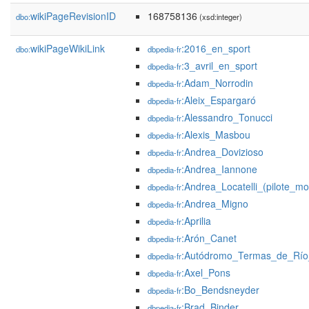
wikiPageRevisionID
168758136
dbo:
(xsd:integer)
wikiPageWikiLink
:2016_en_sport
dbo:
dbpedia-fr
:3_avril_en_sport
dbpedia-fr
:Adam_Norrodin
dbpedia-fr
:Aleix_Espargaró
dbpedia-fr
:Alessandro_Tonucci
dbpedia-fr
:Alexis_Masbou
dbpedia-fr
:Andrea_Dovizioso
dbpedia-fr
:Andrea_Iannone
dbpedia-fr
:Andrea_Locatelli_(pilote_mo
dbpedia-fr
:Andrea_Migno
dbpedia-fr
:Aprilia
dbpedia-fr
:Arón_Canet
dbpedia-fr
:Autódromo_Termas_de_Rí
dbpedia-fr
:Axel_Pons
dbpedia-fr
:Bo_Bendsneyder
dbpedia-fr
:Brad_Binder
dbpedia-fr