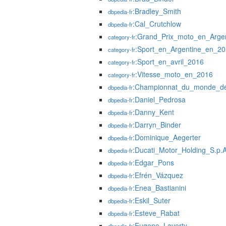
:Bradley_Smith
dbpedia-fr
:Cal_Crutchlow
dbpedia-fr
:Grand_Prix_moto_en_Arge
category-fr
:Sport_en_Argentine_en_2
category-fr
:Sport_en_avril_2016
category-fr
:Vitesse_moto_en_2016
category-fr
:Championnat_du_monde_de
dbpedia-fr
:Daniel_Pedrosa
dbpedia-fr
:Danny_Kent
dbpedia-fr
:Darryn_Binder
dbpedia-fr
:Dominique_Aegerter
dbpedia-fr
:Ducati_Motor_Holding_S.p.A
dbpedia-fr
:Edgar_Pons
dbpedia-fr
:Efrén_Vázquez
dbpedia-fr
:Enea_Bastianini
dbpedia-fr
:Eskil_Suter
dbpedia-fr
:Esteve_Rabat
dbpedia-fr
:Eugene_Laverty