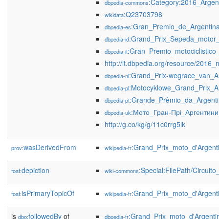
:Category:2016_Argen
dbpedia-commons
:Q23703798
wikidata
:Gran_Premio_de_Argentin
dbpedia-es
:Grand_Prix_Sepeda_motor_
dbpedia-id
:Gran_Premio_motociclistico
dbpedia-it
http://lt.dbpedia.org/resource/2016
:Grand_Prix-wegrace_van_A
dbpedia-nl
:Motocyklowe_Grand_Prix_A
dbpedia-pl
:Grande_Prêmio_da_Argent
dbpedia-pt
:Мото_Гран-Прі_Аргентин
dbpedia-uk
http://g.co/kg/g/11c0rrg5lk
wasDerivedFrom
:Grand_Prix_moto_d'Argen
prov:
wikipedia-fr
depiction
:Special:FilePath/Circu
foaf:
wiki-commons
isPrimaryTopicOf
:Grand_Prix_moto_d'Argent
foaf:
wikipedia-fr
is
followedBy
of
:Grand_Prix_moto_d'Argent
dbo:
dbpedia-fr