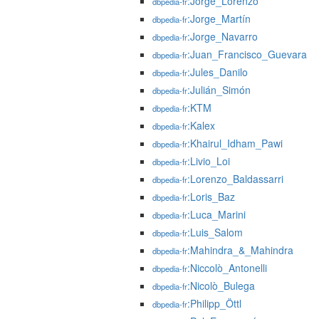
:Jorge_Lorenzo
dbpedia-fr
:Jorge_Martín
dbpedia-fr
:Jorge_Navarro
dbpedia-fr
:Juan_Francisco_Guevara
dbpedia-fr
:Jules_Danilo
dbpedia-fr
:Julián_Simón
dbpedia-fr
:KTM
dbpedia-fr
:Kalex
dbpedia-fr
:Khairul_Idham_Pawi
dbpedia-fr
:Livio_Loi
dbpedia-fr
:Lorenzo_Baldassarri
dbpedia-fr
:Loris_Baz
dbpedia-fr
:Luca_Marini
dbpedia-fr
:Luis_Salom
dbpedia-fr
:Mahindra_&_Mahindra
dbpedia-fr
:Niccolò_Antonelli
dbpedia-fr
:Nicolò_Bulega
dbpedia-fr
:Philipp_Öttl
dbpedia-fr