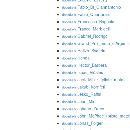
dbpedia-fr
:Fabio_Di_Giannantonio
dbpedia-fr
:Fabio_Quartararo
dbpedia-fr
:Francesco_Bagnaia
dbpedia-fr
:Franco_Morbidelli
dbpedia-fr
:Gabriel_Rodrigo
dbpedia-fr
:Grand_Prix_moto_d'Argenti
dbpedia-fr
:Hafizh_Syahrin
dbpedia-fr
:Honda
dbpedia-fr
:Héctor_Barberá
dbpedia-fr
:Isaac_Viñales
dbpedia-fr
:Jack_Miller_(pilote_moto)
dbpedia-fr
:Jakub_Kornfeil
dbpedia-fr
:Jesko_Raffin
dbpedia-fr
:Joan_Mir
dbpedia-fr
:Johann_Zarco
dbpedia-fr
:John_McPhee_(pilote_moto
dbpedia-fr
:Jonas_Folger
dbpedia-fr