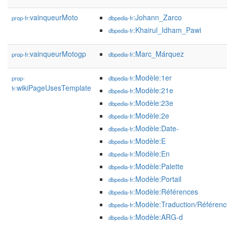
vainqueurMoto
:Johann_Zarco
prop-fr:
dbpedia-fr
:Khairul_Idham_Pawi
dbpedia-fr
vainqueurMotogp
:Marc_Márquez
prop-fr:
dbpedia-fr
:Modèle:1er
prop-
dbpedia-fr
wikiPageUsesTemplate
fr:
:Modèle:21e
dbpedia-fr
:Modèle:23e
dbpedia-fr
:Modèle:2e
dbpedia-fr
:Modèle:Date-
dbpedia-fr
:Modèle:E
dbpedia-fr
:Modèle:En
dbpedia-fr
:Modèle:Palette
dbpedia-fr
:Modèle:Portail
dbpedia-fr
:Modèle:Références
dbpedia-fr
:Modèle:Traduction/Référen
dbpedia-fr
:Modèle:ARG-d
dbpedia-fr