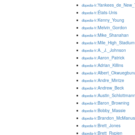
:Yankees_de_New_
dbpedia-fr
:États-Unis
dbpedia-fr
:Kenny_Young
dbpedia-fr
:Melvin_Gordon
dbpedia-fr
:Mike_Shanahan
dbpedia-fr
:Mile_High_Stadium
dbpedia-fr
:A._J._Johnson
dbpedia-fr
:Aaron_Patrick
dbpedia-fr
:Adrian_Killins
dbpedia-fr
:Albert_Okwuegbu
dbpedia-fr
:Andre_Mintze
dbpedia-fr
:Andrew_Beck
dbpedia-fr
:Austin_Schlottman
dbpedia-fr
:Baron_Browning
dbpedia-fr
:Bobby_Massie
dbpedia-fr
:Brandon_McManus
dbpedia-fr
:Brett_Jones
dbpedia-fr
:Brett_Rypien
dbpedia-fr