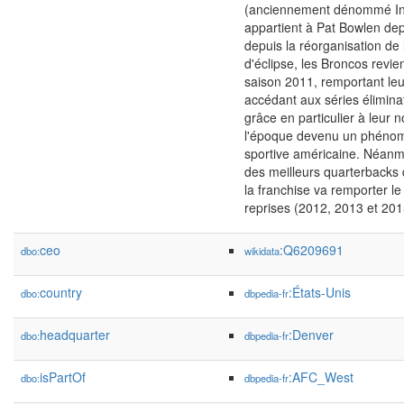
(anciennement dénommé Inv
appartient à Pat Bowlen dep
depuis la réorganisation de 
d'éclipse, les Broncos revie
saison 2011, remportant leu
accédant aux séries élimina
grâce en particulier à leur
l'époque devenu un phénomè
sportive américaine. Néanm
des meilleurs quarterbacks
la franchise va remporter le 
reprises (2012, 2013 et 201
ceo
:Q6209691
dbo:
wikidata
country
:États-Unis
dbo:
dbpedia-fr
headquarter
:Denver
dbo:
dbpedia-fr
isPartOf
:AFC_West
dbo:
dbpedia-fr