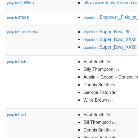
siteWeb
http://www.denverbroncos.
prop-fr:
stade
:Empower_Field_at
prop-fr:
dbpedia-fr
superbowl
:Super_Bowl_50
prop-fr:
dbpedia-fr
:Super_Bowl_XXXII
dbpedia-fr
:Super_Bowl_XXXIII
dbpedia-fr
texte
Paul Smith
prop-fr:
(fr)
Billy Thompson
(fr)
Austin « Goose » Gonsoulin
Dennis Smith
(fr)
George Paton
(fr)
Willie Brown
(fr)
trad
Paul Smith
prop-fr:
(fr)
Bill Thompson
(fr)
Dennis Smith
(fr)
George Paton
(fr)