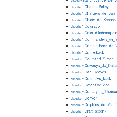
:Broncos_de_Denv
category-fr
:Champ_Bailey
dbpedia-fr
:Chargers_de_San_
dbpedia-fr
:Chiefs_de_Kansas_
dbpedia-fr
:Colorado
dbpedia-fr
:Colts_d'Indianapoli
dbpedia-fr
:Commanders_de_W
dbpedia-fr
:Commodores_de_Va
dbpedia-fr
:Cornerback
dbpedia-fr
:Courtland_Sutton
dbpedia-fr
:Cowboys_de_Dalla
dbpedia-fr
:Dan_Reeves
dbpedia-fr
:Defensive_back
dbpedia-fr
:Defensive_end
dbpedia-fr
:Demaryius_Thoma
dbpedia-fr
:Denver
dbpedia-fr
:Dolphins_de_Miam
dbpedia-fr
:Draft_(sport)
dbpedia-fr