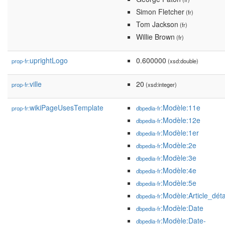
Simon Fletcher
(fr)
Tom Jackson
(fr)
Willie Brown
(fr)
uprightLogo
0.600000
prop-fr:
(xsd:double)
ville
20
prop-fr:
(xsd:integer)
wikiPageUsesTemplate
:Modèle:11e
prop-fr:
dbpedia-fr
:Modèle:12e
dbpedia-fr
:Modèle:1er
dbpedia-fr
:Modèle:2e
dbpedia-fr
:Modèle:3e
dbpedia-fr
:Modèle:4e
dbpedia-fr
:Modèle:5e
dbpedia-fr
:Modèle:Article_déta
dbpedia-fr
:Modèle:Date
dbpedia-fr
:Modèle:Date-
dbpedia-fr