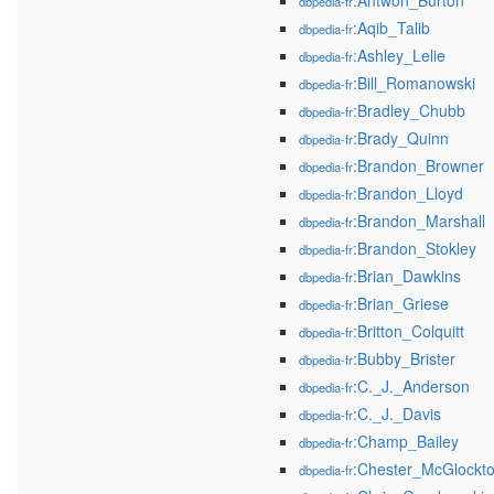
:Antwon_Burton
dbpedia-fr
:Aqib_Talib
dbpedia-fr
:Ashley_Lelie
dbpedia-fr
:Bill_Romanowski
dbpedia-fr
:Bradley_Chubb
dbpedia-fr
:Brady_Quinn
dbpedia-fr
:Brandon_Browner
dbpedia-fr
:Brandon_Lloyd
dbpedia-fr
:Brandon_Marshall
dbpedia-fr
:Brandon_Stokley
dbpedia-fr
:Brian_Dawkins
dbpedia-fr
:Brian_Griese
dbpedia-fr
:Britton_Colquitt
dbpedia-fr
:Bubby_Brister
dbpedia-fr
:C._J._Anderson
dbpedia-fr
:C._J._Davis
dbpedia-fr
:Champ_Bailey
dbpedia-fr
:Chester_McGlockt
dbpedia-fr