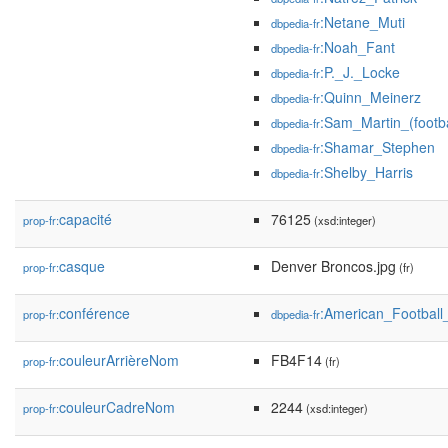
:Netane_Muti
dbpedia-fr
:Noah_Fant
dbpedia-fr
:P._J._Locke
dbpedia-fr
:Quinn_Meinerz
dbpedia-fr
:Sam_Martin_(footba
dbpedia-fr
:Shamar_Stephen
dbpedia-fr
:Shelby_Harris
dbpedia-fr
capacité
76125
prop-fr:
(xsd:integer)
casque
Denver Broncos.jpg
prop-fr:
(fr)
conférence
:American_Football
prop-fr:
dbpedia-fr
couleurArrièreNom
FB4F14
prop-fr:
(fr)
couleurCadreNom
2244
prop-fr:
(xsd:integer)