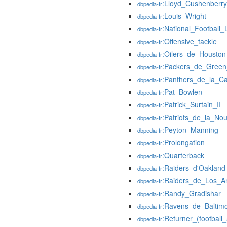
:Lloyd_Cushenberry
dbpedia-fr
:Louis_Wright
dbpedia-fr
:National_Football
dbpedia-fr
:Offensive_tackle
dbpedia-fr
:Oilers_de_Houston
dbpedia-fr
:Packers_de_Gree
dbpedia-fr
:Panthers_de_la_Ca
dbpedia-fr
:Pat_Bowlen
dbpedia-fr
:Patrick_Surtain_II
dbpedia-fr
:Patriots_de_la_Nou
dbpedia-fr
:Peyton_Manning
dbpedia-fr
:Prolongation
dbpedia-fr
:Quarterback
dbpedia-fr
:Raiders_d'Oakland
dbpedia-fr
:Raiders_de_Los_A
dbpedia-fr
:Randy_Gradishar
dbpedia-fr
:Ravens_de_Baltim
dbpedia-fr
:Returner_(football
dbpedia-fr