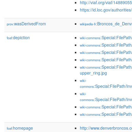
http://viaf.org/viaf/1488905
https://id.loc.gov/authorit
wasDerivedFrom
:Broncos_de_Denv
prov:
wikipedia-fr
depiction
:Special:FilePa
foaf:
wiki-commons
:Special:FilePat
wiki-commons
:Special:FilePat
wiki-commons
:Special:FilePat
wiki-commons
:Special:FilePa
wiki-commons
upper_ring.jpg
wiki-
:Special:FilePath/
commons
wiki-
:Special:FilePath/I
commons
:Special:FilePa
wiki-commons
:Special:FilePa
wiki-commons
homepage
http://www.denverbroncos.
foaf: