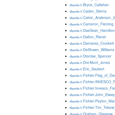
:Bryce_Callahan
dbpedia-fr
:Caden_Sterns
dbpedia-fr
:Calvin_Anderson_(f
dbpedia-fr
:Cameron_Fleming
dbpedia-fr
:DaeSean_Hamilton
dbpedia-fr
:Dalton_Risner
dbpedia-fr
:Damarea_Crockett
dbpedia-fr
:DeShawn_Williams
dbpedia-fr
:Diontae_Spencer
dbpedia-fr
:Dre'Mont_Jones
dbpedia-fr
:Eric_Saubert
dbpedia-fr
:Fichier:Flag_of_De
dbpedia-fr
:Fichier:INVESCO_F
dbpedia-fr
:Fichier:Invesco_F
dbpedia-fr
:Fichier:John_Elw
dbpedia-fr
:Fichier:Peyton_M
dbpedia-fr
:Fichier:Tim_Tebow
dbpedia-fr
:Graham_Glasgow
dbpedia-fr