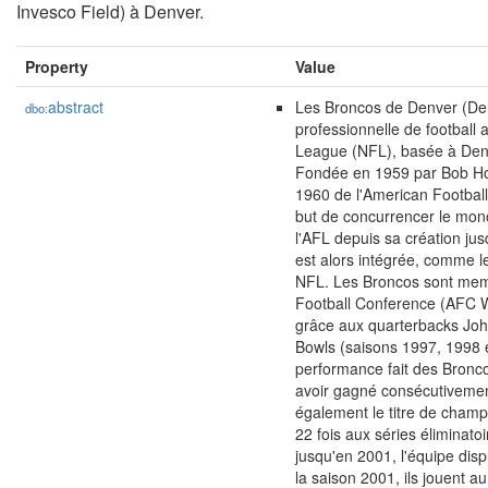
Invesco Field) à Denver.
Property
Value
abstract
Les Broncos de Denver (Den
dbo:
professionnelle de football 
League (NFL), basée à Denv
Fondée en 1959 par Bob Ho
1960 de l'American Football
but de concurrencer le mono
l'AFL depuis sa création jus
est alors intégrée, comme l
NFL. Les Broncos sont memb
Football Conference (AFC 
grâce aux quarterbacks Joh
Bowls (saisons 1997, 1998 et
performance fait des Bronco
avoir gagné consécutivemen
également le titre de champi
22 fois aux séries éliminatoi
jusqu'en 2001, l'équipe dis
la saison 2001, ils jouent a