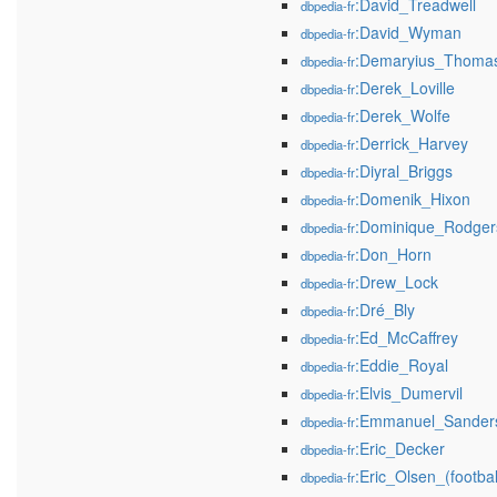
:David_Treadwell
dbpedia-fr
:David_Wyman
dbpedia-fr
:Demaryius_Thoma
dbpedia-fr
:Derek_Loville
dbpedia-fr
:Derek_Wolfe
dbpedia-fr
:Derrick_Harvey
dbpedia-fr
:Diyral_Briggs
dbpedia-fr
:Domenik_Hixon
dbpedia-fr
:Dominique_Rodger
dbpedia-fr
:Don_Horn
dbpedia-fr
:Drew_Lock
dbpedia-fr
:Dré_Bly
dbpedia-fr
:Ed_McCaffrey
dbpedia-fr
:Eddie_Royal
dbpedia-fr
:Elvis_Dumervil
dbpedia-fr
:Emmanuel_Sander
dbpedia-fr
:Eric_Decker
dbpedia-fr
:Eric_Olsen_(footba
dbpedia-fr