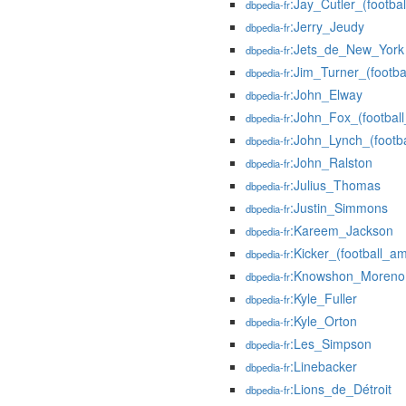
:Jay_Cutler_(footba
dbpedia-fr
:Jerry_Jeudy
dbpedia-fr
:Jets_de_New_York
dbpedia-fr
:Jim_Turner_(footba
dbpedia-fr
:John_Elway
dbpedia-fr
:John_Fox_(football
dbpedia-fr
:John_Lynch_(footba
dbpedia-fr
:John_Ralston
dbpedia-fr
:Julius_Thomas
dbpedia-fr
:Justin_Simmons
dbpedia-fr
:Kareem_Jackson
dbpedia-fr
:Kicker_(football_am
dbpedia-fr
:Knowshon_Moreno
dbpedia-fr
:Kyle_Fuller
dbpedia-fr
:Kyle_Orton
dbpedia-fr
:Les_Simpson
dbpedia-fr
:Linebacker
dbpedia-fr
:Lions_de_Détroit
dbpedia-fr