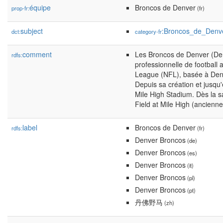
équipe
Broncos de Denver
prop-fr:
(fr)
subject
:Broncos_de_Denv
dct:
category-fr
comment
Les Broncos de Denver (Den
rdfs:
professionnelle de football 
League (NFL), basée à Denv
Depuis sa création et jusqu
Mile High Stadium. Dès la s
Field at Mile High (ancien
label
Broncos de Denver
rdfs:
(fr)
Denver Broncos
(de)
Denver Broncos
(es)
Denver Broncos
(it)
Denver Broncos
(pl)
Denver Broncos
(pt)
丹佛野马
(zh)