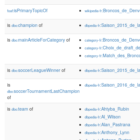
isPrimaryTopicOf
:Broncos_de_Denv
foaf:
wikipedia-fr
is
champion
of
:Saison_2015_de_l
dbo:
dbpedia-fr
is
mainArticleForCategory
of
:Broncos_de_Denv
dbo:
category-fr
:Choix_de_draft_
category-fr
:Match_des_Bronc
category-fr
is
soccerLeagueWinner
of
:Saison_2015_de_l
dbo:
dbpedia-fr
is
:Saison_2016_de_l
dbpedia-fr
soccerTournamentLastChampion
dbo:
of
is
team
of
:Ahtyba_Rubin
dbo:
dbpedia-fr
:Al_Wilson
dbpedia-fr
:Alan_Pastrana
dbpedia-fr
:Anthony_Lynn
dbpedia-fr