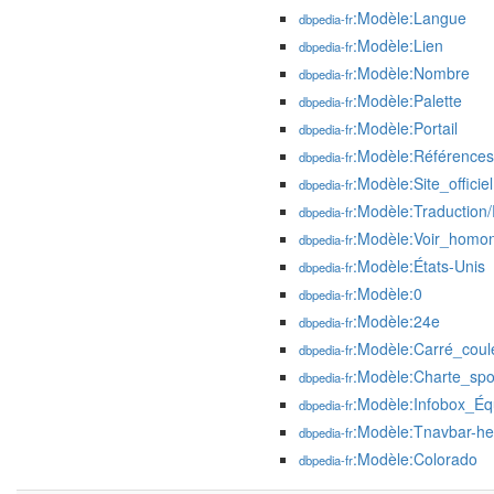
:Modèle:Langue
dbpedia-fr
:Modèle:Lien
dbpedia-fr
:Modèle:Nombre
dbpedia-fr
:Modèle:Palette
dbpedia-fr
:Modèle:Portail
dbpedia-fr
:Modèle:Références
dbpedia-fr
:Modèle:Site_officiel
dbpedia-fr
:Modèle:Traduction
dbpedia-fr
:Modèle:Voir_homo
dbpedia-fr
:Modèle:États-Unis
dbpedia-fr
:Modèle:0
dbpedia-fr
:Modèle:24e
dbpedia-fr
:Modèle:Carré_coul
dbpedia-fr
:Modèle:Charte_spor
dbpedia-fr
:Modèle:Infobox_Éq
dbpedia-fr
:Modèle:Tnavbar-h
dbpedia-fr
:Modèle:Colorado
dbpedia-fr