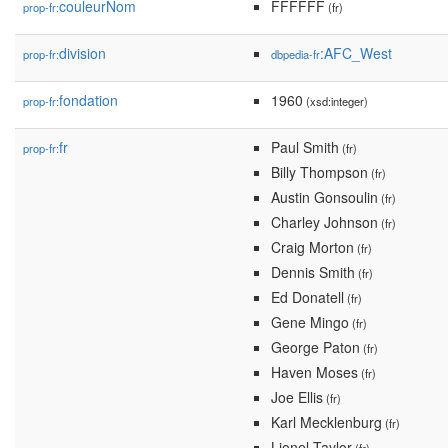
couleurNom
FFFFFF
prop-fr:
(fr)
division
:AFC_West
prop-fr:
dbpedia-fr
fondation
1960
prop-fr:
(xsd:integer)
fr
Paul Smith
prop-fr:
(fr)
Billy Thompson
(fr)
Austin Gonsoulin
(fr)
Charley Johnson
(fr)
Craig Morton
(fr)
Dennis Smith
(fr)
Ed Donatell
(fr)
Gene Mingo
(fr)
George Paton
(fr)
Haven Moses
(fr)
Joe Ellis
(fr)
Karl Mecklenburg
(fr)
Lionel Taylor