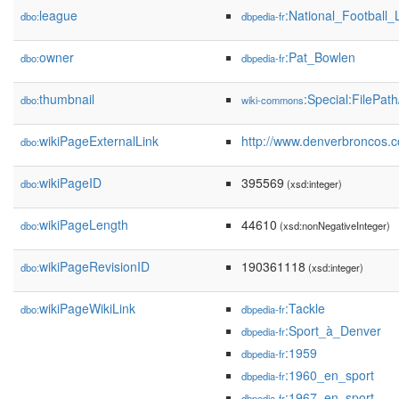
league
:National_Football
dbo:
dbpedia-fr
owner
:Pat_Bowlen
dbo:
dbpedia-fr
thumbnail
:Special:FilePa
dbo:
wiki-commons
wikiPageExternalLink
http://www.denverbroncos.
dbo:
wikiPageID
395569
dbo:
(xsd:integer)
wikiPageLength
44610
dbo:
(xsd:nonNegativeInteger)
wikiPageRevisionID
190361118
dbo:
(xsd:integer)
wikiPageWikiLink
:Tackle
dbo:
dbpedia-fr
:Sport_à_Denver
dbpedia-fr
:1959
dbpedia-fr
:1960_en_sport
dbpedia-fr
:1967_en_sport
dbpedia-fr