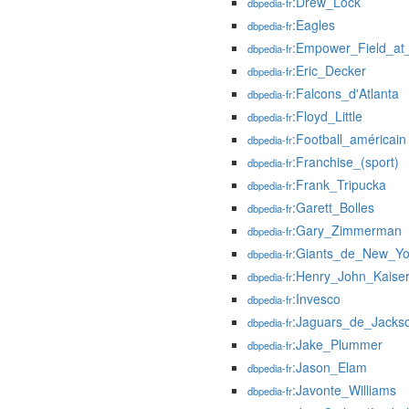
:Drew_Lock
dbpedia-fr
:Eagles
dbpedia-fr
:Empower_Field_at
dbpedia-fr
:Eric_Decker
dbpedia-fr
:Falcons_d'Atlanta
dbpedia-fr
:Floyd_Little
dbpedia-fr
:Football_américain
dbpedia-fr
:Franchise_(sport)
dbpedia-fr
:Frank_Tripucka
dbpedia-fr
:Garett_Bolles
dbpedia-fr
:Gary_Zimmerman
dbpedia-fr
:Giants_de_New_Yo
dbpedia-fr
:Henry_John_Kaise
dbpedia-fr
:Invesco
dbpedia-fr
:Jaguars_de_Jackso
dbpedia-fr
:Jake_Plummer
dbpedia-fr
:Jason_Elam
dbpedia-fr
:Javonte_Williams
dbpedia-fr