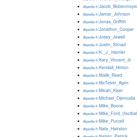
:Jacob_Bobenmoye
dbpedia-fr
:Jamar_Johnson
dbpedia-fr
:Jonas_Griffith
dbpedia-fr
:Jonathon_Cooper
dbpedia-fr
:Josey_Jewell
dbpedia-fr
:Justin_Strnad
dbpedia-fr
:K._J._Hamler
dbpedia-fr
:Kary_Vincent_Jr.
dbpedia-fr
:Kendall_Hinton
dbpedia-fr
:Malik_Reed
dbpedia-fr
:McTelvin_Agim
dbpedia-fr
:Micah_Kiser
dbpedia-fr
:Michael_Ojemudia
dbpedia-fr
:Mike_Boone
dbpedia-fr
:Mike_Ford_(footbal
dbpedia-fr
:Mike_Purcell
dbpedia-fr
:Nate_Hairston
dbpedia-fr
:Natrez_Patrick
dbpedia-fr