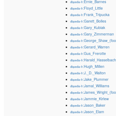
:Ernie_Barnes
dbpedia-fr
:Floyd_Little
dbpedia-fr
:Frank_Tripucka
dbpedia-fr
:Garett_Bolles
dbpedia-fr
:Gary_Kubiak
dbpedia-fr
:Gary_Zimmerman
dbpedia-fr
:George_Shaw_(foot
dbpedia-fr
:Gerard_Warren
dbpedia-fr
:Gus_Frerotte
dbpedia-fr
:Harald_Hasselbach
dbpedia-fr
:Hugh_Millen
dbpedia-fr
:J._D._Walton
dbpedia-fr
:Jake_Plummer
dbpedia-fr
:Jamal_Williams
dbpedia-fr
:James_Wright_(foot
dbpedia-fr
:Jammie_Kirlew
dbpedia-fr
:Jason_Baker
dbpedia-fr
:Jason_Elam
dbpedia-fr