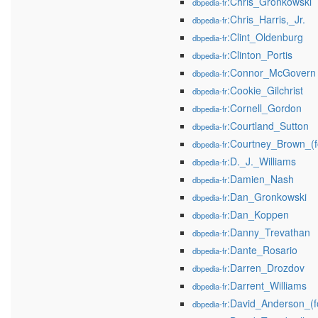
:Chris_Gronkowski
dbpedia-fr
:Chris_Harris,_Jr.
dbpedia-fr
:Clint_Oldenburg
dbpedia-fr
:Clinton_Portis
dbpedia-fr
:Connor_McGovern
dbpedia-fr
:Cookie_Gilchrist
dbpedia-fr
:Cornell_Gordon
dbpedia-fr
:Courtland_Sutton
dbpedia-fr
:Courtney_Brown_(f
dbpedia-fr
:D._J._Williams
dbpedia-fr
:Damien_Nash
dbpedia-fr
:Dan_Gronkowski
dbpedia-fr
:Dan_Koppen
dbpedia-fr
:Danny_Trevathan
dbpedia-fr
:Dante_Rosario
dbpedia-fr
:Darren_Drozdov
dbpedia-fr
:Darrent_Williams
dbpedia-fr
:David_Anderson_(f
dbpedia-fr