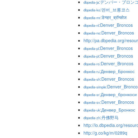
:デンバー・ブロン
dbpedia-ja
:덴버_브롱코스
dbpedia-ko
:डेन्व्हर_ब्रॉन्कोज
dbpedia-mr
:Denver_Broncos
dbpedia-nl
:Denver_Broncos
dbpedia-no
http://pa.dbpedia.org/resour
:Denver_Broncos
dbpedia-pl
:Denver_Broncos
dbpedia-pt
:Denver_Broncos
dbpedia-ro
:Денвер_Бронкос
dbpedia-ru
:Denver_Broncos
dbpedia-sh
:Denver_Bronco
dbpedia-simple
:Денвер_бронкоси
dbpedia-sr
:Denver_Broncos
dbpedia-sv
:Денвер_Бронкос
dbpedia-uk
:丹佛野马
dbpedia-zh
http://lo.dbpedia.org/reso
http://g.co/kg/m/0289q