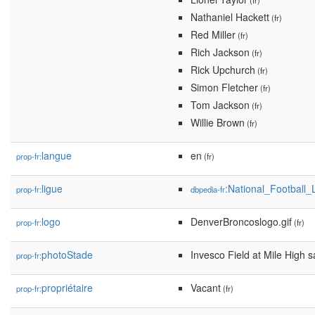
(fr)
Nathaniel Hackett
(fr)
Red Miller
(fr)
Rich Jackson
(fr)
Rick Upchurch
(fr)
Simon Fletcher
(fr)
Tom Jackson
(fr)
Willie Brown
(fr)
langue
en
prop-fr:
(fr)
ligue
:National_Football
prop-fr:
dbpedia-fr
logo
DenverBroncoslogo.gif
prop-fr:
(fr)
photoStade
Invesco Field at Mile High sa
prop-fr:
propriétaire
Vacant
prop-fr:
(fr)