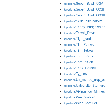
:Super_Bowl_XXIV
dbpedia-fr
:Super_Bowl_XXXII
dbpedia-fr
:Super_Bowl_XXXIII
dbpedia-fr
:Série_éliminatoire
dbpedia-fr
:Teddy_Bridgewater
dbpedia-fr
:Terrell_Davis
dbpedia-fr
:Tight_end
dbpedia-fr
:Tim_Patrick
dbpedia-fr
:Tim_Tebow
dbpedia-fr
:Tom_Brady
dbpedia-fr
:Tom_Nalen
dbpedia-fr
:Tony_Dorsett
dbpedia-fr
:Ty_Law
dbpedia-fr
:Un_monde_trop_par
dbpedia-fr
:Université_Stanfor
dbpedia-fr
:Vikings_du_Minnes
dbpedia-fr
:Wes_Welker
dbpedia-fr
:Wide_receiver
dbpedia-fr