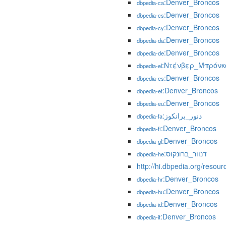
:Denver_Broncos
dbpedia-ca
:Denver_Broncos
dbpedia-cs
:Denver_Broncos
dbpedia-cy
:Denver_Broncos
dbpedia-da
:Denver_Broncos
dbpedia-de
:Ντένβερ_Μπρόνκ
dbpedia-el
:Denver_Broncos
dbpedia-es
:Denver_Broncos
dbpedia-et
:Denver_Broncos
dbpedia-eu
:دنور_برانکوز
dbpedia-fa
:Denver_Broncos
dbpedia-fi
:Denver_Broncos
dbpedia-gl
:דנוור_ברונקוס
dbpedia-he
http://hi.dbpedia.org/resource
:Denver_Broncos
dbpedia-hr
:Denver_Broncos
dbpedia-hu
:Denver_Broncos
dbpedia-id
:Denver_Broncos
dbpedia-it