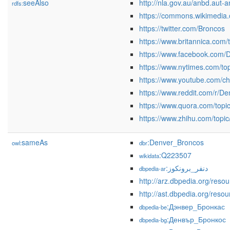
seeAlso
http://nla.gov.au/anbd.aut
rdfs:
https://commons.wikimedia
https://twitter.com/Broncos
https://www.britannica.com
https://www.facebook.com/
https://www.nytimes.com/to
https://www.youtube.com
https://www.reddit.com/r/D
https://www.quora.com/topi
https://www.zhihu.com/topi
sameAs
:Denver_Broncos
owl:
dbr
:Q223507
wikidata
:دنفر_برونكوز
dbpedia-ar
http://ast.dbpedia.org/res
:Дэнвер_Бронкас
dbpedia-be
:Денвър_Бронкос
dbpedia-bg