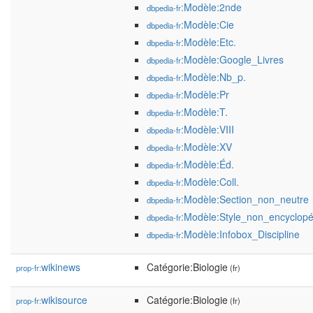
:Modèle:2nde
dbpedia-fr
:Modèle:Cie
dbpedia-fr
:Modèle:Etc.
dbpedia-fr
:Modèle:Google_Livres
dbpedia-fr
:Modèle:Nb_p.
dbpedia-fr
:Modèle:Pr
dbpedia-fr
:Modèle:T.
dbpedia-fr
:Modèle:VIII
dbpedia-fr
:Modèle:XV
dbpedia-fr
:Modèle:Éd.
dbpedia-fr
:Modèle:Coll.
dbpedia-fr
:Modèle:Section_non_neutre
dbpedia-fr
:Modèle:Style_non_encyclop
dbpedia-fr
:Modèle:Infobox_Discipline
dbpedia-fr
wikinews
Catégorie:Biologie
prop-fr:
(fr)
wikisource
Catégorie:Biologie
prop-fr:
(fr)