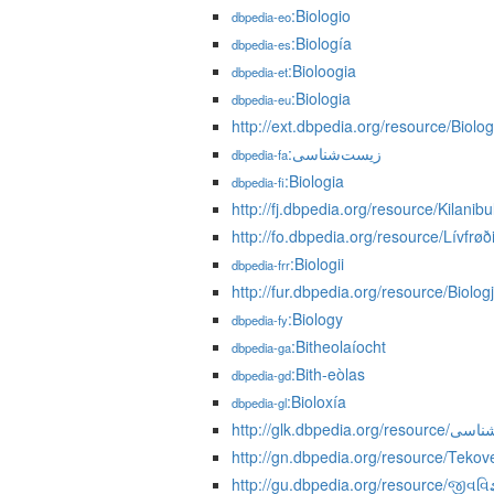
:Biologio
dbpedia-eo
:Biología
dbpedia-es
:Bioloogia
dbpedia-et
:Biologia
dbpedia-eu
http://ext.dbpedia.org/resource/Biolog
:زیست‌شناسی
dbpedia-fa
:Biologia
dbpedia-fi
http://fj.dbpedia.org/resource/Kilanibu
http://fo.dbpedia.org/resource/Lívfrøð
:Biologii
dbpedia-frr
http://fur.dbpedia.org/resource/Biologj
:Biology
dbpedia-fy
:Bitheolaíocht
dbpedia-ga
:Bith-eòlas
dbpedia-gd
:Bioloxía
dbpedia-gl
http://glk.dbpedia.o
http://gn.dbpedia.org/resource/Tekov
http://gu.dbpedia.org/resource/જીવવિજ