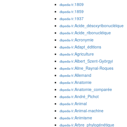
:1809
dbpedia-fr
:1859
dbpedia-fr
:1937
dbpedia-fr
:Acide_désoxyribonucléique
dbpedia-fr
:Acide_ribonucléique
dbpedia-fr
:Acronymie
dbpedia-fr
:Adapt_éditions
dbpedia-fr
:Agriculture
dbpedia-fr
:Albert_Szent-Györgyi
dbpedia-fr
:Aline_Raynal-Roques
dbpedia-fr
:Allemand
dbpedia-fr
:Anatomie
dbpedia-fr
:Anatomie_comparée
dbpedia-fr
:André_Pichot
dbpedia-fr
:Animal
dbpedia-fr
:Animal-machine
dbpedia-fr
:Animisme
dbpedia-fr
:Arbre_phylogénétique
dbpedia-fr