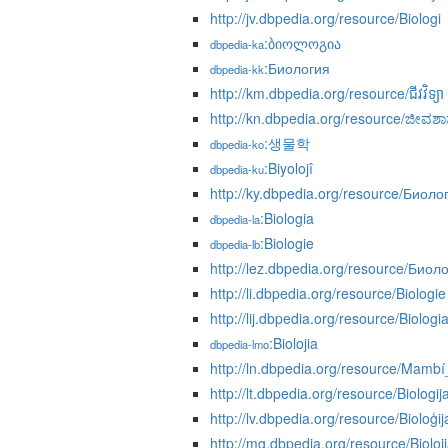
http://jv.dbpedia.org/resource/Biologi
:ბიოლოგია
dbpedia-ka
:Биология
dbpedia-kk
http://km.dbpedia.org/resource/ជីវវិទ្យា
http://kn.dbpedia.org/resource/ಜೀವಶಾಸ್ತ
:생물학
dbpedia-ko
:Biyolojî
dbpedia-ku
http://ky.dbpedia.org/resource/Биоло
:Biologia
dbpedia-la
:Biologie
dbpedia-lb
http://lez.dbpedia.org/resource/Биол
http://li.dbpedia.org/resource/Biologie
http://lij.dbpedia.org/resource/Biologi
:Biolojia
dbpedia-lmo
http://ln.dbpedia.org/resource/Mam
http://lt.dbpedia.org/resource/Biologij
http://lv.dbpedia.org/resource/Bioloģij
http://mg.dbpedia.org/resource/Bioloj