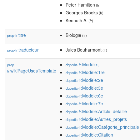
Peter Hamilton
(fr)
Georges Brooks
(fr)
Kenneth A.
(fr)
titre
Biologie
prop-fr:
(fr)
traducteur
Jules Bouharmont
prop-fr:
(fr)
:Modèle:,
prop-
dbpedia-fr
wikiPageUsesTemplate
fr:
:Modèle:1re
dbpedia-fr
:Modèle:2e
dbpedia-fr
:Modèle:3e
dbpedia-fr
:Modèle:6e
dbpedia-fr
:Modèle:7e
dbpedia-fr
:Modèle:Article_détaillé
dbpedia-fr
:Modèle:Autres_projets
dbpedia-fr
:Modèle:Catégorie_principale
dbpedia-fr
:Modèle:Citation
dbpedia-fr