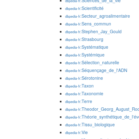
:Sciences_de_la_vie
dbpedia-fr
:Scientificité
dbpedia-fr
:Secteur_agroalimentaire
dbpedia-fr
:Sens_commun
dbpedia-fr
:Stephen_Jay_Gould
dbpedia-fr
:Strasbourg
dbpedia-fr
:Systématique
dbpedia-fr
:Systémique
dbpedia-fr
:Sélection_naturelle
dbpedia-fr
:Séquençage_de_l'ADN
dbpedia-fr
:Sérotonine
dbpedia-fr
:Taxon
dbpedia-fr
:Taxonomie
dbpedia-fr
:Terre
dbpedia-fr
:Theodor_Georg_August_Ro
dbpedia-fr
:Théorie_synthétique_de_l'év
dbpedia-fr
:Tissu_biologique
dbpedia-fr
:Vie
dbpedia-fr