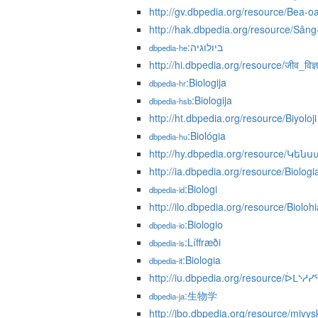
http://gv.dbpedia.org/resource/Bea-o
http://hak.dbpedia.org/resource/Sâng-v
:ביולוגיה
dbpedia-he
http://hi.dbpedia.org/resource/जीव_विज्ञ
:Biologija
dbpedia-hr
:Biologija
dbpedia-hsb
http://ht.dbpedia.org/resource/Biyoloji
:Biológia
dbpedia-hu
http://hy.dbpedia.org/resource/Կե
http://ia.dbpedia.org/resource/Biologi
:Biologi
dbpedia-id
http://ilo.dbpedia.org/resource/Biolohi
:Biologio
dbpedia-io
:Líffræði
dbpedia-is
:Biologia
dbpedia-it
http://iu.dbpedia.org/resource/ᐆ
:生物学
dbpedia-ja
http://jbo.dbpedia.org/resource/mivys