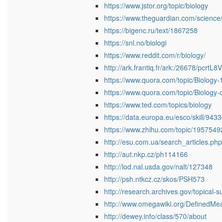
https://www.jstor.org/topic/biology
https://www.theguardian.com/science/
https://bigenc.ru/text/1867258
https://snl.no/biologi
https://www.reddit.com/r/biology/
http://ark.frantiq.fr/ark:/26678/pcrtL
https://www.quora.com/topic/Biology-
https://www.quora.com/topic/Biology-
https://www.ted.com/topics/biology
https://data.europa.eu/esco/skill/9
https://www.zhihu.com/topic/1957549
http://esu.com.ua/search_articles.p
http://aut.nkp.cz/ph114166
http://lod.nal.usda.gov/nalt/127348
http://psh.ntkcz.cz/skos/PSH573
http://research.archives.gov/topical-
http://www.omegawiki.org/DefinedMe
http://dewey.info/class/570/about