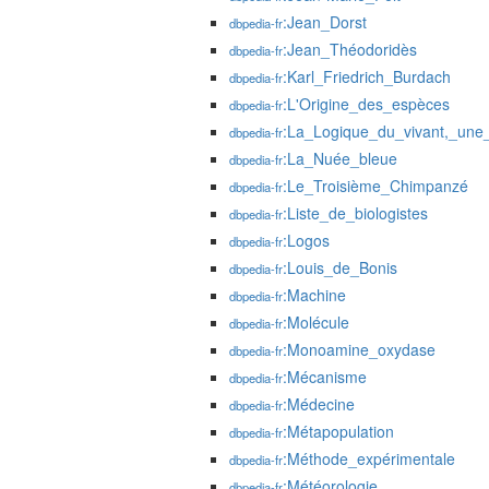
:Jean_Dorst
dbpedia-fr
:Jean_Théodoridès
dbpedia-fr
:Karl_Friedrich_Burdach
dbpedia-fr
:L'Origine_des_espèces
dbpedia-fr
:La_Logique_du_vivant,_une_h
dbpedia-fr
:La_Nuée_bleue
dbpedia-fr
:Le_Troisième_Chimpanzé
dbpedia-fr
:Liste_de_biologistes
dbpedia-fr
:Logos
dbpedia-fr
:Louis_de_Bonis
dbpedia-fr
:Machine
dbpedia-fr
:Molécule
dbpedia-fr
:Monoamine_oxydase
dbpedia-fr
:Mécanisme
dbpedia-fr
:Médecine
dbpedia-fr
:Métapopulation
dbpedia-fr
:Méthode_expérimentale
dbpedia-fr
:Météorologie
dbpedia-fr