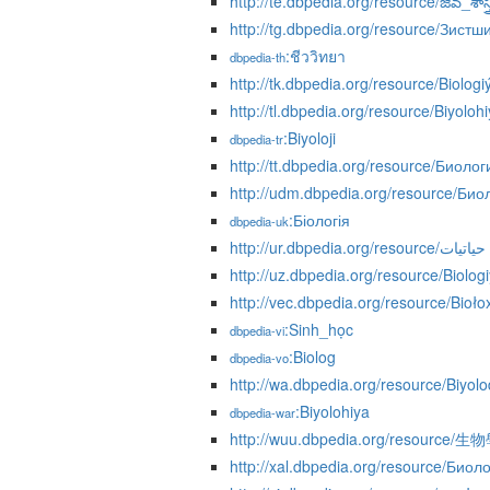
http://te.dbpedia.org/resource/జీవ_శాస్త్
http://tg.dbpedia.org/resource/Зистш
:ชีววิทยา
dbpedia-th
http://tk.dbpedia.org/resource/Biologi
http://tl.dbpedia.org/resource/Biyoloh
:Biyoloji
dbpedia-tr
http://tt.dbpedia.org/resource/Биолог
http://udm.dbpedia.org/resource/Био
:Біологія
dbpedia-uk
http://ur.dbpedia.org/resource/حیاتیات
http://uz.dbpedia.org/resource/Biolog
http://vec.dbpedia.org/resource/Bioło
:Sinh_học
dbpedia-vi
:Biolog
dbpedia-vo
http://wa.dbpedia.org/resource/Biyolo
:Biyolohiya
dbpedia-war
http://wuu.dbpedia.org/resource/生
http://xal.dbpedia.org/resource/Биоло