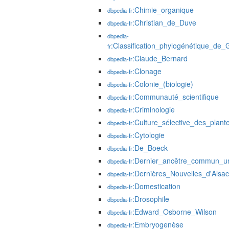
:Chimie_organique
dbpedia-fr
:Christian_de_Duve
dbpedia-fr
dbpedia-
:Classification_phylogénétique_de
fr
:Claude_Bernard
dbpedia-fr
:Clonage
dbpedia-fr
:Colonie_(biologie)
dbpedia-fr
:Communauté_scientifique
dbpedia-fr
:Criminologie
dbpedia-fr
:Culture_sélective_des_plant
dbpedia-fr
:Cytologie
dbpedia-fr
:De_Boeck
dbpedia-fr
:Dernier_ancêtre_commun_un
dbpedia-fr
:Dernières_Nouvelles_d'Alsa
dbpedia-fr
:Domestication
dbpedia-fr
:Drosophile
dbpedia-fr
:Edward_Osborne_Wilson
dbpedia-fr
:Embryogenèse
dbpedia-fr