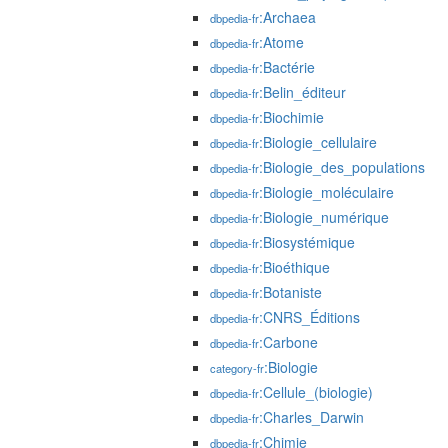
:Archaea
dbpedia-fr
:Atome
dbpedia-fr
:Bactérie
dbpedia-fr
:Belin_éditeur
dbpedia-fr
:Biochimie
dbpedia-fr
:Biologie_cellulaire
dbpedia-fr
:Biologie_des_populations
dbpedia-fr
:Biologie_moléculaire
dbpedia-fr
:Biologie_numérique
dbpedia-fr
:Biosystémique
dbpedia-fr
:Bioéthique
dbpedia-fr
:Botaniste
dbpedia-fr
:CNRS_Éditions
dbpedia-fr
:Carbone
dbpedia-fr
:Biologie
category-fr
:Cellule_(biologie)
dbpedia-fr
:Charles_Darwin
dbpedia-fr
:Chimie
dbpedia-fr