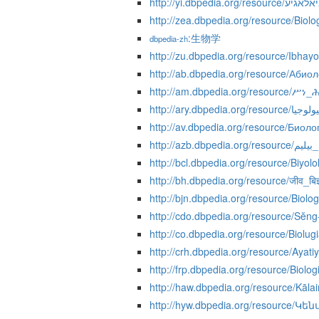
http://yi.dbpedia.org/resource/גיע
http://zea.dbpedia.org/resource/Biolo
:生物学
dbpedia-zh
http://zu.dbpedia.org/resource/Ibhayol
http://ab.dbpedia.org/resource/Абио
http://am.dbpedia.org/resource/ሥነ
http://ary.dbpedia.org/resource/وجيا
http://av.dbpedia.org/resource/Биоло
http://azb.dbpedia.org
http://bcl.dbpedia.org/resource/Biyolo
http://bh.dbpedia.org/resource/जीव_बिज्
http://bjn.dbpedia.org/resource/Biolog
http://cdo.dbpedia.org/resource/Sĕng
http://co.dbpedia.org/resource/Biolug
http://crh.dbpedia.org/resource/Ayatiy
http://frp.dbpedia.org/resource/Biolog
http://haw.dbpedia.org/resource/Kāla
http://hyw.dbpedia.org/resource/