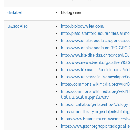
label
Biology
rdfs:
(en)
seeAlso
http://biology.wikia.com/
rdfs:
http://plato.stanford.edu/entries/aristo
http://www.enciclopedia-aragonesa.
http://www.enciclopedia.cat/EC-GEC
http://www.hls-dhs-dss.ch/textes/d/
http://www.newadvent.org/cathen/02
http://www.treccani.it/enciclopedia/bio
http://www.universalis.fr/encyclopedi
https://commons.wikimedia.org/wiki/C
https://commons.wikimedia.org/wiki/
կենսաբանություն.wav
https://ncatlab.org/nlab/show/biology
https://openlibrary.org/subjects/biolog
https://www.britannica.com/science/bi
https://www.jstor.org/topic/biological-