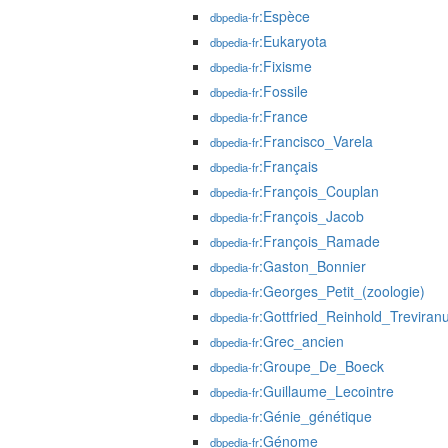
:Espèce
dbpedia-fr
:Eukaryota
dbpedia-fr
:Fixisme
dbpedia-fr
:Fossile
dbpedia-fr
:France
dbpedia-fr
:Francisco_Varela
dbpedia-fr
:Français
dbpedia-fr
:François_Couplan
dbpedia-fr
:François_Jacob
dbpedia-fr
:François_Ramade
dbpedia-fr
:Gaston_Bonnier
dbpedia-fr
:Georges_Petit_(zoologie)
dbpedia-fr
:Gottfried_Reinhold_Treviran
dbpedia-fr
:Grec_ancien
dbpedia-fr
:Groupe_De_Boeck
dbpedia-fr
:Guillaume_Lecointre
dbpedia-fr
:Génie_génétique
dbpedia-fr
:Génome
dbpedia-fr