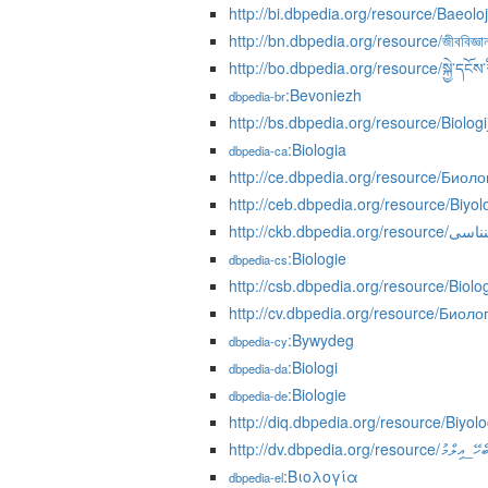
http://bi.dbpedia.org/resource/Baeoloj
http://bn.dbpedia.org/resource/জীববিজ্ঞা
http://bo.dbpedia.org/resource/སྐྱེ་དངོས་
:Bevoniezh
dbpedia-br
http://bs.dbpedia.org/resource/Biologi
:Biologia
dbpedia-ca
http://ce.dbpedia.org/resource/Биоло
http://ceb.dbpedia.org/resource/Biyol
http://ckb.dbpedia.org/resour
:Biologie
dbpedia-cs
http://csb.dbpedia.org/resource/Biolog
http://cv.dbpedia.org/resource/Биоло
:Bywydeg
dbpedia-cy
:Biologi
dbpedia-da
:Biologie
dbpedia-de
http://diq.dbpedia.org/resource/Biyolo
http://dv.dbpedia.org/resourc
:Βιολογία
dbpedia-el