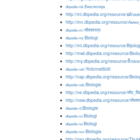
:Биологија
dbpedia-mk
http://ml.dbpedia.org/resource/ജീവശാ
http://mn.dbpedia.org/resource/Ами
:जीवशास्त्र
dbpedia-mr
:Biologi
dbpedia-ms
http://mt.dbpedia.org/resource/Bijoloġ
http://mwl.dbpedia.org/resource/Biolo
http://my.dbpedia.org/resource/ဇီဝဗေ
:Yolizmatiliztli
dbpedia-nah
http://nap.dbpedia.org/resource/Biolo
:Biologie
dbpedia-nds
http://ne.dbpedia.org/resource/जीव_विज्
http://new.dbpedia.org/resource/जीवशास
:Biologie
dbpedia-nl
:Biologi
dbpedia-nn
:Biologi
dbpedia-no
:Biologia
dbpedia-nov
http://nso.dbpedia.org/resource/Thut