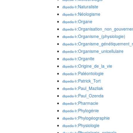
:Naturaliste
dbpedia-fr
:Néologisme
dbpedia-fr
:Organe
dbpedia-fr
:Organisation_non_gouverne
dbpedia-fr
:Organisme_(physiologie)
dbpedia-fr
:Organisme_génétiquement_m
dbpedia-fr
:Organisme_unicellulaire
dbpedia-fr
:Organite
dbpedia-fr
:Origine_de_la_vie
dbpedia-fr
:Paléontologie
dbpedia-fr
:Patrick_Tort
dbpedia-fr
:Paul_Mazliak
dbpedia-fr
:Paul_Ozenda
dbpedia-fr
:Pharmacie
dbpedia-fr
:Phylogénie
dbpedia-fr
:Phylogéographie
dbpedia-fr
:Physiologie
dbpedia-fr
:Physiologie_animale