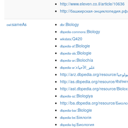
http://www.eleven.co.il/article/10636
http://башкирская-энциклопедия.рф/
sameAs
:Biology
owl:
dbr
:Biology
dbpedia-commons
:Q420
wikidata
:Biologie
dbpedia-af
:Biologie
dbpedia-als
:Biolochía
dbpedia-an
:علم_الأحياء
dbpedia-ar
http://arz.dbpedia.org/resource/جيا
http://as.dbpedia.org/resource/জীৱবিজ্ঞান
http://ast.dbpedia.org/resource/Biolox
:Biologiya
dbpedia-az
http://ba.dbpedia.org/resource/Биол
:Biologie
dbpedia-bar
:Біялогія
dbpedia-be
:Биология
dbpedia-bg