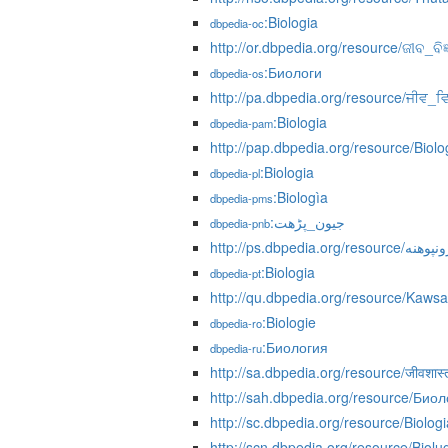
:Biologia
dbpedia-oc
http://or.dbpedia.org/resource/ଜୀବ_ବିଜ୍
:Биологи
dbpedia-os
http://pa.dbpedia.org/resource/ਜੀਵ
:Biologia
dbpedia-pam
http://pap.dbpedia.org/resource/Biolo
:Biologia
dbpedia-pl
:Biologìa
dbpedia-pms
:جیون_پڑھت
dbpedia-pnb
http://ps.dbpedia.org/resource/هنه
:Biologia
dbpedia-pt
http://qu.dbpedia.org/resource/Kaws
:Biologie
dbpedia-ro
:Биология
dbpedia-ru
http://sa.dbpedia.org/resource/जीवशास्त्
http://sah.dbpedia.org/resource/Био
http://sc.dbpedia.org/resource/Biologi
http://scn.dbpedia.org/resource/Biolu