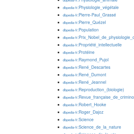
dbpedia-fr
:Physiologie_végétale
dbpedia-fr
:Pierre-Paul_Grassé
dbpedia-fr
:Pierre_Quézel
dbpedia-fr
:Population
dbpedia-fr
:Prix_Nobel_de_physiologie
dbpedia-fr
:Propriété_intellectuelle
dbpedia-fr
:Protéine
dbpedia-fr
:Raymond_Pujol
dbpedia-fr
:René_Descartes
dbpedia-fr
:René_Dumont
dbpedia-fr
:René_Jeannel
dbpedia-fr
:Reproduction_(biologie)
dbpedia-fr
:Revue_française_de_crimino
dbpedia-fr
:Robert_Hooke
dbpedia-fr
:Roger_Dajoz
dbpedia-fr
:Science
dbpedia-fr
:Science_de_la_nature
dbpedia-fr