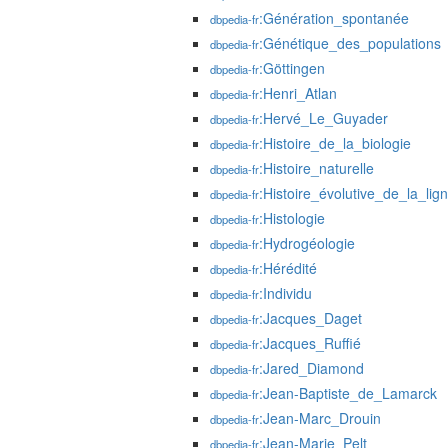
:Génération_spontanée
dbpedia-fr
:Génétique_des_populations
dbpedia-fr
:Göttingen
dbpedia-fr
:Henri_Atlan
dbpedia-fr
:Hervé_Le_Guyader
dbpedia-fr
:Histoire_de_la_biologie
dbpedia-fr
:Histoire_naturelle
dbpedia-fr
:Histoire_évolutive_de_la_li
dbpedia-fr
:Histologie
dbpedia-fr
:Hydrogéologie
dbpedia-fr
:Hérédité
dbpedia-fr
:Individu
dbpedia-fr
:Jacques_Daget
dbpedia-fr
:Jacques_Ruffié
dbpedia-fr
:Jared_Diamond
dbpedia-fr
:Jean-Baptiste_de_Lamarck
dbpedia-fr
:Jean-Marc_Drouin
dbpedia-fr
:Jean-Marie_Pelt
dbpedia-fr