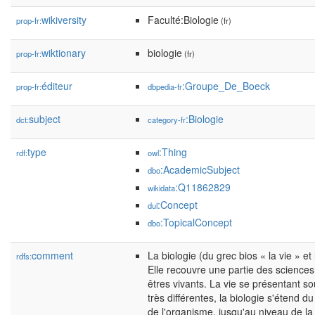
wikiversity
Faculté:Biologie
prop-fr:
(fr)
wiktionary
biologie
prop-fr:
(fr)
éditeur
:Groupe_De_Boeck
prop-fr:
dbpedia-fr
subject
:Biologie
dct:
category-fr
type
:Thing
rdf:
owl
:AcademicSubject
dbo
:Q11862829
wikidata
:Concept
dul
:TopicalConcept
dbo
comment
La biologie (du grec bios « la vie » et
rdfs:
Elle recouvre une partie des sciences 
êtres vivants. La vie se présentant 
très différentes, la biologie s'étend du
de l'organisme, jusqu'au niveau de la