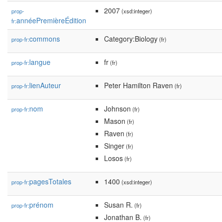
2007
prop-
(xsd:integer)
annéePremièreÉdition
fr:
commons
Category:Biology
prop-fr:
(fr)
langue
fr
prop-fr:
(fr)
lienAuteur
Peter Hamilton Raven
prop-fr:
(fr)
nom
Johnson
prop-fr:
(fr)
Mason
(fr)
Raven
(fr)
Singer
(fr)
Losos
(fr)
pagesTotales
1400
prop-fr:
(xsd:integer)
prénom
Susan R.
prop-fr:
(fr)
Jonathan B.
(fr)