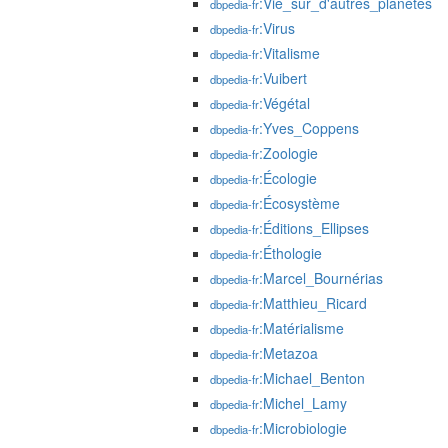
:Vie_sur_d'autres_planètes
dbpedia-fr
:Virus
dbpedia-fr
:Vitalisme
dbpedia-fr
:Vuibert
dbpedia-fr
:Végétal
dbpedia-fr
:Yves_Coppens
dbpedia-fr
:Zoologie
dbpedia-fr
:Écologie
dbpedia-fr
:Écosystème
dbpedia-fr
:Éditions_Ellipses
dbpedia-fr
:Éthologie
dbpedia-fr
:Marcel_Bournérias
dbpedia-fr
:Matthieu_Ricard
dbpedia-fr
:Matérialisme
dbpedia-fr
:Metazoa
dbpedia-fr
:Michael_Benton
dbpedia-fr
:Michel_Lamy
dbpedia-fr
:Microbiologie
dbpedia-fr