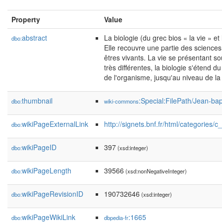
Property
Value
abstract
La biologie (du grec bios « la vie » et
dbo:
Elle recouvre une partie des sciences 
êtres vivants. La vie se présentant 
très différentes, la biologie s'étend du
de l'organisme, jusqu'au niveau de la
thumbnail
:Special:FilePath/Jean-ba
dbo:
wiki-commons
wikiPageExternalLink
http://signets.bnf.fr/html/categories/
dbo:
wikiPageID
397
dbo:
(xsd:integer)
wikiPageLength
39566
dbo:
(xsd:nonNegativeInteger)
wikiPageRevisionID
190732646
dbo:
(xsd:integer)
wikiPageWikiLink
:1665
dbo:
dbpedia-fr