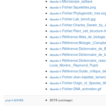
:Microscope_optique
dbpedia-fr
:Fichier:Squelettes.png
dbpedia-fr
:Fichier:Phylogenetic_tree.sv
dbpedia-fr
:Fichier:Lab_bench.jpg
dbpedia-fr
:Fichier:Charles_Darwin_by_
dbpedia-fr
:Fichier:Plant_cell_structure-f
dbpedia-fr
:Référence:Atlas_de_biolog
dbpedia-fr
:Référence:Biologie_(Campbel
dbpedia-fr
:Référence:Dictionnaire_de_B
dbpedia-fr
:Référence:Dictionnaire_de_
dbpedia-fr
:Référence:Dictionnaire_rais
dbpedia-fr
Louis_Morère,_Raymond_Pujol)
:Référence:Guide_critique_de
dbpedia-fr
:Fichier:Jean-baptiste_lamarc
dbpedia-fr
:Fichier:Origin_of_Species_ti
dbpedia-fr
:Fichier:DNA_animation.gif
dbpedia-fr
année
2019
prop-fr:
(xsd:integer)