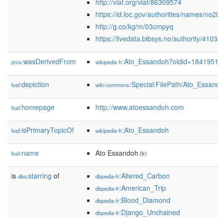
http://viaf.org/viaf/86309574
https://id.loc.gov/authorities/names/n
http://g.co/kg/m/03cmpyq
https://livedata.bibsys.no/authority/410
wasDerivedFrom
:Ato_Essandoh?oldid=184195
prov:
wikipedia-fr
depiction
:Special:FilePath/Ato_Essa
foaf:
wiki-commons
homepage
http://www.atoessandoh.com
foaf:
isPrimaryTopicOf
:Ato_Essandoh
foaf:
wikipedia-fr
name
Ato Essandoh
foaf:
(fr)
is
starring
of
:Altered_Carbon
dbo:
dbpedia-fr
:American_Trip
dbpedia-fr
:Blood_Diamond
dbpedia-fr
:Django_Unchained
dbpedia-fr