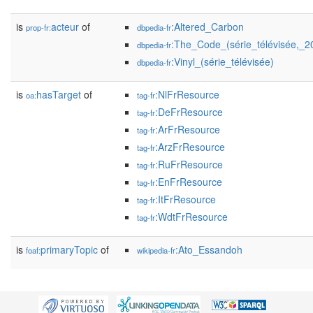
is
acteur
of
:Altered_Carbon
prop-fr:
dbpedia-fr
:The_Code_(série_télévisée,_2
dbpedia-fr
:Vinyl_(série_télévisée)
dbpedia-fr
is
hasTarget
of
:NlFrResource
oa:
tag-fr
:DeFrResource
tag-fr
:ArFrResource
tag-fr
:ArzFrResource
tag-fr
:RuFrResource
tag-fr
:EnFrResource
tag-fr
:ItFrResource
tag-fr
:WdtFrResource
tag-fr
is
primaryTopic
of
:Ato_Essandoh
foaf:
wikipedia-fr