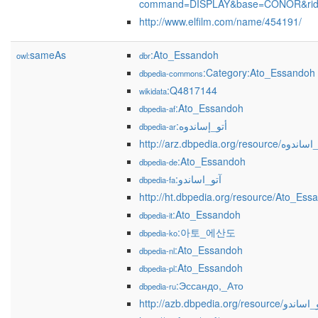
command=DISPLAY&base=CONOR&rid
http://www.elfilm.com/name/454191/
sameAs
:Ato_Essandoh
owl:
dbr
:Category:Ato_Essandoh
dbpedia-commons
:Q4817144
wikidata
:Ato_Essandoh
dbpedia-af
:أتو_إساندوه
dbpedia-ar
http://arz.dbpedia.org/resource/
:Ato_Essandoh
dbpedia-de
:آتو_اساندو
dbpedia-fa
http://ht.dbpedia.org/resource/Ato_Ess
:Ato_Essandoh
dbpedia-it
:아토_에산도
dbpedia-ko
:Ato_Essandoh
dbpedia-nl
:Ato_Essandoh
dbpedia-pl
:Эссандо,_Ато
dbpedia-ru
http://azb.dbpedia.org/resource/و