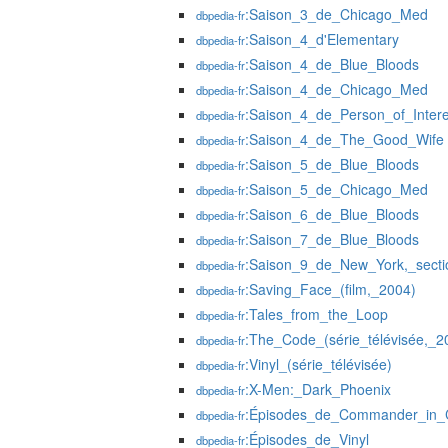
:Saison_3_de_Chicago_Med
dbpedia-fr
:Saison_4_d'Elementary
dbpedia-fr
:Saison_4_de_Blue_Bloods
dbpedia-fr
:Saison_4_de_Chicago_Med
dbpedia-fr
:Saison_4_de_Person_of_Intere
dbpedia-fr
:Saison_4_de_The_Good_Wife
dbpedia-fr
:Saison_5_de_Blue_Bloods
dbpedia-fr
:Saison_5_de_Chicago_Med
dbpedia-fr
:Saison_6_de_Blue_Bloods
dbpedia-fr
:Saison_7_de_Blue_Bloods
dbpedia-fr
:Saison_9_de_New_York,_sectio
dbpedia-fr
:Saving_Face_(film,_2004)
dbpedia-fr
:Tales_from_the_Loop
dbpedia-fr
:The_Code_(série_télévisée,_2
dbpedia-fr
:Vinyl_(série_télévisée)
dbpedia-fr
:X-Men:_Dark_Phoenix
dbpedia-fr
:Épisodes_de_Commander_in_C
dbpedia-fr
:Épisodes_de_Vinyl
dbpedia-fr