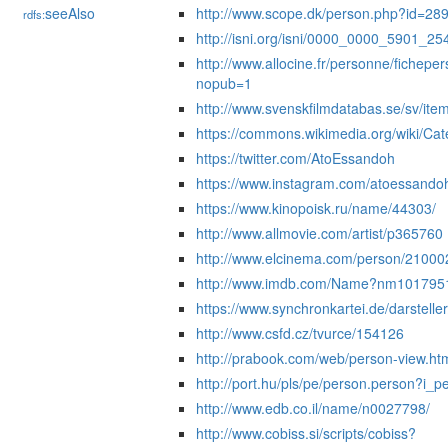
seeAlso
http://www.scope.dk/person.php?id=28
rdfs:
http://isni.org/isni/0000_0000_5901_25
http://www.allocine.fr/personne/fiche
nopub=1
http://www.svenskfilmdatabas.se/sv/it
https://commons.wikimedia.org/wiki/Ca
https://twitter.com/AtoEssandoh
https://www.instagram.com/atoessando
https://www.kinopoisk.ru/name/44303/
http://www.allmovie.com/artist/p365760
http://www.elcinema.com/person/21000
http://www.imdb.com/Name?nm101795
https://www.synchronkartei.de/darstelle
http://www.csfd.cz/tvurce/154126
http://prabook.com/web/person-view.ht
http://port.hu/pls/pe/person.person?i_
http://www.edb.co.il/name/n0027798/
http://www.cobiss.si/scripts/cobiss?