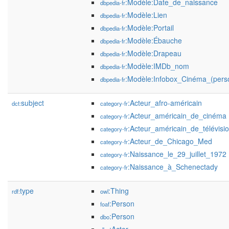
:Modèle:Date_de_naissance
dbpedia-fr
:Modèle:Lien
dbpedia-fr
:Modèle:Portail
dbpedia-fr
:Modèle:Ébauche
dbpedia-fr
:Modèle:Drapeau
dbpedia-fr
:Modèle:IMDb_nom
dbpedia-fr
:Modèle:Infobox_Cinéma_(perso
dbpedia-fr
subject
:Acteur_afro-américain
dct:
category-fr
:Acteur_américain_de_cinéma
category-fr
:Acteur_américain_de_télévisi
category-fr
:Acteur_de_Chicago_Med
category-fr
:Naissance_le_29_juillet_1972
category-fr
:Naissance_à_Schenectady
category-fr
type
:Thing
rdf:
owl
:Person
foaf
:Person
dbo