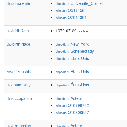
almaMater
:Université_Cornell
dbo:
dbpedia-fr
:Q5171564
wikidata
:Q7011301
wikidata
birthDate
1972-07-29
dbo:
(xsd:date)
birthPlace
:New_York
dbo:
dbpedia-fr
:Schenectady
dbpedia-fr
:États-Unis
dbpedia-fr
citizenship
:États-Unis
dbo:
dbpedia-fr
nationality
:États-Unis
dbo:
dbpedia-fr
occupation
:Acteur
dbo:
dbpedia-fr
:Q10798782
wikidata
:Q10800557
wikidata
profession
:Acteur
dbo:
dbpedia-fr