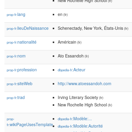
New Rochelle High School
(fr)
lang
en
prop-fr:
(fr)
lieuDeNaissance
Schenectady, New York, États-Unis
prop-fr:
(fr)
nationalité
Américain
prop-fr:
(fr)
nom
Ato Essandoh
prop-fr:
(fr)
profession
:Acteur
prop-fr:
dbpedia-fr
siteWeb
http://www.atoessandoh.com
prop-fr:
trad
Irving Literary Society
prop-fr:
(fr)
New Rochelle High School
(fr)
:Modèle:...
prop-
dbpedia-fr
wikiPageUsesTemplate
fr:
:Modèle:Autorité
dbpedia-fr