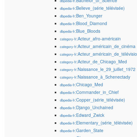
:Bachelor_of_Science
dbpedia-fr
:Believe_(série_télévisée)
dbpedia-fr
:Ben_Younger
dbpedia-fr
:Blood_Diamond
dbpedia-fr
:Blue_Bloods
dbpedia-fr
:Acteur_afro-américain
category-fr
:Acteur_américain_de_cinéma
category-fr
:Acteur_américain_de_télévisi
category-fr
:Acteur_de_Chicago_Med
category-fr
:Naissance_le_29_juillet_1972
category-fr
:Naissance_à_Schenectady
category-fr
:Chicago_Med
dbpedia-fr
:Commander_in_Chief
dbpedia-fr
:Copper_(série_télévisée)
dbpedia-fr
:Django_Unchained
dbpedia-fr
:Edward_Zwick
dbpedia-fr
:Elementary_(série_télévisée)
dbpedia-fr
:Garden_State
dbpedia-fr