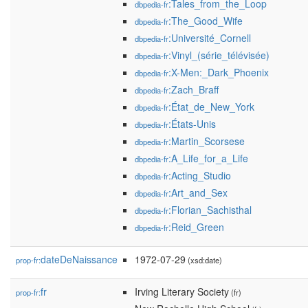
:Tales_from_the_Loop
dbpedia-fr
:The_Good_Wife
dbpedia-fr
:Université_Cornell
dbpedia-fr
:Vinyl_(série_télévisée)
dbpedia-fr
:X-Men:_Dark_Phoenix
dbpedia-fr
:Zach_Braff
dbpedia-fr
:État_de_New_York
dbpedia-fr
:États-Unis
dbpedia-fr
:Martin_Scorsese
dbpedia-fr
:A_Life_for_a_Life
dbpedia-fr
:Acting_Studio
dbpedia-fr
:Art_and_Sex
dbpedia-fr
:Florian_Sachisthal
dbpedia-fr
:Reid_Green
dbpedia-fr
dateDeNaissance
1972-07-29
prop-fr:
(xsd:date)
fr
Irving Literary Society
prop-fr:
(fr)