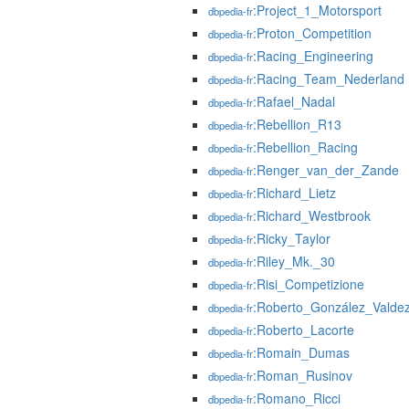
:Project_1_Motorsport
dbpedia-fr
:Proton_Competition
dbpedia-fr
:Racing_Engineering
dbpedia-fr
:Racing_Team_Nederland
dbpedia-fr
:Rafael_Nadal
dbpedia-fr
:Rebellion_R13
dbpedia-fr
:Rebellion_Racing
dbpedia-fr
:Renger_van_der_Zande
dbpedia-fr
:Richard_Lietz
dbpedia-fr
:Richard_Westbrook
dbpedia-fr
:Ricky_Taylor
dbpedia-fr
:Riley_Mk._30
dbpedia-fr
:Risi_Competizione
dbpedia-fr
:Roberto_González_Valde
dbpedia-fr
:Roberto_Lacorte
dbpedia-fr
:Romain_Dumas
dbpedia-fr
:Roman_Rusinov
dbpedia-fr
:Romano_Ricci
dbpedia-fr