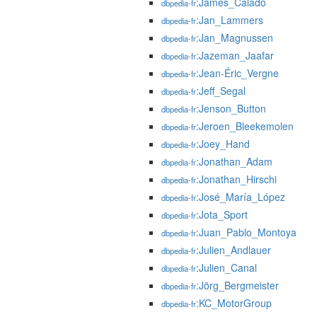
:James_Calado
dbpedia-fr
:Jan_Lammers
dbpedia-fr
:Jan_Magnussen
dbpedia-fr
:Jazeman_Jaafar
dbpedia-fr
:Jean-Éric_Vergne
dbpedia-fr
:Jeff_Segal
dbpedia-fr
:Jenson_Button
dbpedia-fr
:Jeroen_Bleekemolen
dbpedia-fr
:Joey_Hand
dbpedia-fr
:Jonathan_Adam
dbpedia-fr
:Jonathan_Hirschi
dbpedia-fr
:José_María_López
dbpedia-fr
:Jota_Sport
dbpedia-fr
:Juan_Pablo_Montoya
dbpedia-fr
:Julien_Andlauer
dbpedia-fr
:Julien_Canal
dbpedia-fr
:Jörg_Bergmeister
dbpedia-fr
:KC_MotorGroup
dbpedia-fr