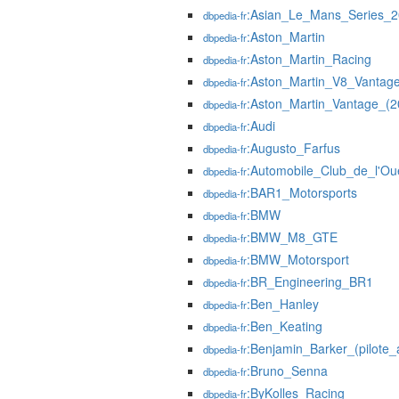
:Asian_Le_Mans_Series_
dbpedia-fr
:Aston_Martin
dbpedia-fr
:Aston_Martin_Racing
dbpedia-fr
:Aston_Martin_V8_Vantag
dbpedia-fr
:Aston_Martin_Vantage_(2
dbpedia-fr
:Audi
dbpedia-fr
:Augusto_Farfus
dbpedia-fr
:Automobile_Club_de_l'Ou
dbpedia-fr
:BAR1_Motorsports
dbpedia-fr
:BMW
dbpedia-fr
:BMW_M8_GTE
dbpedia-fr
:BMW_Motorsport
dbpedia-fr
:BR_Engineering_BR1
dbpedia-fr
:Ben_Hanley
dbpedia-fr
:Ben_Keating
dbpedia-fr
:Benjamin_Barker_(pilote_
dbpedia-fr
:Bruno_Senna
dbpedia-fr
:ByKolles_Racing
dbpedia-fr