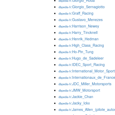
:Giorgio_Roda
dbpedia-fr
:Giorgio_Sernagiotto
dbpedia-fr
:Graff_Racing
dbpedia-fr
:Gustavo_Menezes
dbpedia-fr
:Harrison_Newey
dbpedia-fr
:Harry_Tincknell
dbpedia-fr
:Henrik_Hedman
dbpedia-fr
:High_Class_Racing
dbpedia-fr
:Ho-Pin_Tung
dbpedia-fr
:Hugo_de_Sadeleer
dbpedia-fr
:IDEC_Sport_Racing
dbpedia-fr
:International_Motor_Spor
dbpedia-fr
:Internationaux_de_Franc
dbpedia-fr
:JDC_Miller_Motorsports
dbpedia-fr
:JMW_Motorsport
dbpedia-fr
:Jackie_Chan
dbpedia-fr
:Jacky_Ickx
dbpedia-fr
:James_Allen_(pilote_auto
dbpedia-fr