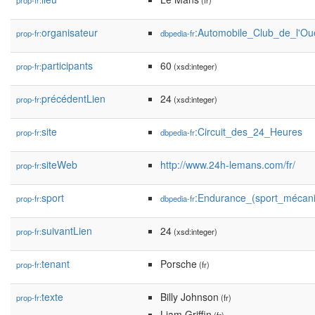
prop-fr:
(fr)
organisateur
:Automobile_Club_de_l'Ou
prop-fr:
dbpedia-fr
participants
60
prop-fr:
(xsd:integer)
précédentLien
24
prop-fr:
(xsd:integer)
site
:Circuit_des_24_Heures
prop-fr:
dbpedia-fr
siteWeb
http://www.24h-lemans.com/fr/
prop-fr:
sport
:Endurance_(sport_mécan
prop-fr:
dbpedia-fr
suivantLien
24
prop-fr:
(xsd:integer)
tenant
Porsche
prop-fr:
(fr)
texte
Billy Johnson
prop-fr:
(fr)
Liam Griffin