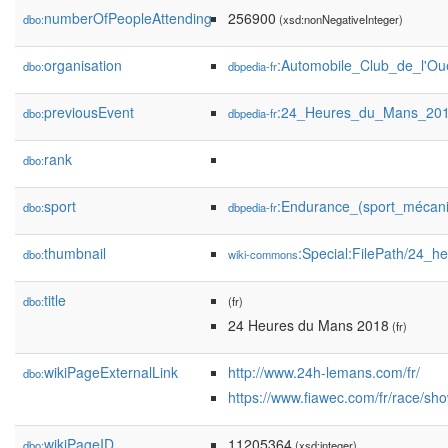
numberOfPeopleAttending
256900
dbo:
(xsd:nonNegativeInteger)
organisation
:Automobile_Club_de_l'Ou
dbo:
dbpedia-fr
previousEvent
:24_Heures_du_Mans_20
dbo:
dbpedia-fr
rank
dbo:
sport
:Endurance_(sport_mécan
dbo:
dbpedia-fr
thumbnail
:Special:FilePath/24_
dbo:
wiki-commons
title
dbo:
(fr)
24 Heures du Mans 2018
(fr)
wikiPageExternalLink
http://www.24h-lemans.com/fr/
dbo:
https://www.fiawec.com/fr/race/sh
wikiPageID
11205364
dbo:
(xsd:integer)