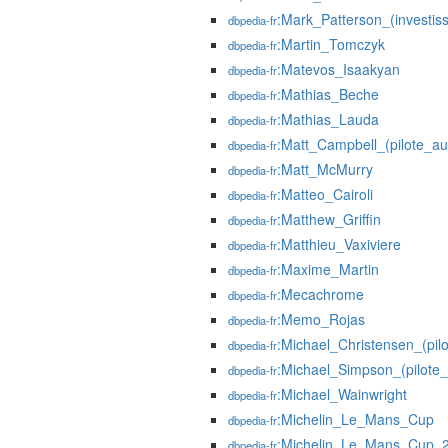
:Mark_Patterson_(investis
dbpedia-fr
:Martin_Tomczyk
dbpedia-fr
:Matevos_Isaakyan
dbpedia-fr
:Mathias_Beche
dbpedia-fr
:Mathias_Lauda
dbpedia-fr
:Matt_Campbell_(pilote_au
dbpedia-fr
:Matt_McMurry
dbpedia-fr
:Matteo_Cairoli
dbpedia-fr
:Matthew_Griffin
dbpedia-fr
:Matthieu_Vaxiviere
dbpedia-fr
:Maxime_Martin
dbpedia-fr
:Mecachrome
dbpedia-fr
:Memo_Rojas
dbpedia-fr
:Michael_Christensen_(pil
dbpedia-fr
:Michael_Simpson_(pilote_
dbpedia-fr
:Michael_Wainwright
dbpedia-fr
:Michelin_Le_Mans_Cup
dbpedia-fr
:Michelin_Le_Mans_Cup_
dbpedia-fr