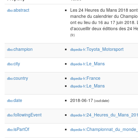
abstract
Les 24 Heures du Mans 2018 sont 
dbo:
manche du calendrier du Champio
ont eu lieu du 16 au 17 juin 2018. 
d'accueillir deux éditions des 24 
(fr)
champion
:Toyota_Motorsport
dbo:
dbpedia-fr
city
:Le_Mans
dbo:
dbpedia-fr
country
:France
dbo:
dbpedia-fr
:Le_Mans
dbpedia-fr
date
2018-06-17
dbo:
(xsd:date)
followingEvent
:24_Heures_du_Mans_20
dbo:
dbpedia-fr
isPartOf
:Championnat_du_monde_
dbo:
dbpedia-fr