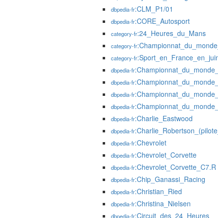
:CLM_P1/01
dbpedia-fr
:CORE_Autosport
dbpedia-fr
:24_Heures_du_Mans
category-fr
:Championnat_du_monde
category-fr
:Sport_en_France_en_jui
category-fr
:Championnat_du_monde_
dbpedia-fr
:Championnat_du_monde_
dbpedia-fr
:Championnat_du_monde_
dbpedia-fr
:Championnat_du_monde_
dbpedia-fr
:Charlie_Eastwood
dbpedia-fr
:Charlie_Robertson_(pilot
dbpedia-fr
:Chevrolet
dbpedia-fr
:Chevrolet_Corvette
dbpedia-fr
:Chevrolet_Corvette_C7.R
dbpedia-fr
:Chip_Ganassi_Racing
dbpedia-fr
:Christian_Ried
dbpedia-fr
:Christina_Nielsen
dbpedia-fr
:Circuit_des_24_Heures
dbpedia-fr