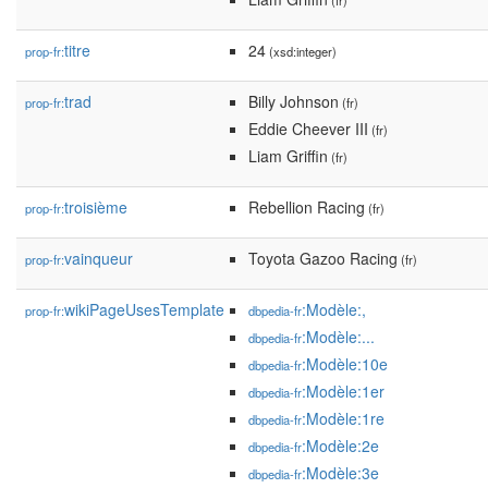
(fr)
titre
24
prop-fr:
(xsd:integer)
trad
Billy Johnson
prop-fr:
(fr)
Eddie Cheever III
(fr)
Liam Griffin
(fr)
troisième
Rebellion Racing
prop-fr:
(fr)
vainqueur
Toyota Gazoo Racing
prop-fr:
(fr)
wikiPageUsesTemplate
:Modèle:,
prop-fr:
dbpedia-fr
:Modèle:...
dbpedia-fr
:Modèle:10e
dbpedia-fr
:Modèle:1er
dbpedia-fr
:Modèle:1re
dbpedia-fr
:Modèle:2e
dbpedia-fr
:Modèle:3e
dbpedia-fr