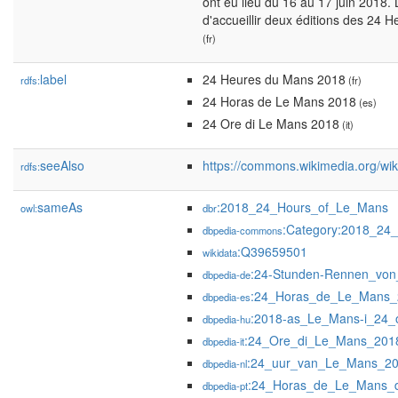
ont eu lieu du 16 au 17 juin 2018. 
d'accueillir deux éditions des 24 
(fr)
label
24 Heures du Mans 2018
rdfs:
(fr)
24 Horas de Le Mans 2018
(es)
24 Ore di Le Mans 2018
(it)
seeAlso
https://commons.wikimedia.org/w
rdfs:
sameAs
:2018_24_Hours_of_Le_Mans
owl:
dbr
:Category:2018_24
dbpedia-commons
:Q39659501
wikidata
:24-Stunden-Rennen_vo
dbpedia-de
:24_Horas_de_Le_Mans_
dbpedia-es
:2018-as_Le_Mans-i_24_
dbpedia-hu
:24_Ore_di_Le_Mans_201
dbpedia-it
:24_uur_van_Le_Mans_2
dbpedia-nl
:24_Horas_de_Le_Mans_
dbpedia-pt