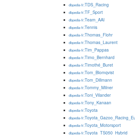
:TDS_Racing
dbpedia-fr
:TF_Sport
dbpedia-fr
:Team_AAI
dbpedia-fr
:Tennis
dbpedia-fr
:Thomas_Flohr
dbpedia-fr
:Thomas_Laurent
dbpedia-fr
:Tim_Pappas
dbpedia-fr
:Timo_Bernhard
dbpedia-fr
:Timothé_Buret
dbpedia-fr
:Tom_Blomqvist
dbpedia-fr
:Tom_Dillmann
dbpedia-fr
:Tommy_Milner
dbpedia-fr
:Toni_Vilander
dbpedia-fr
:Tony_Kanaan
dbpedia-fr
:Toyota
dbpedia-fr
:Toyota_Gazoo_Racing_
dbpedia-fr
:Toyota_Motorsport
dbpedia-fr
:Toyota_TS050_Hybrid
dbpedia-fr