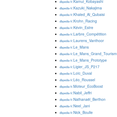
:Kamui_Kobayashi
dbpedia-fr
:Kazuki_Nakajima
dbpedia-fr
:Khaled_Al_Qubaisi
dbpedia-fr
:Krohn_Racing
dbpedia-fr
:Kévin_Estre
dbpedia-fr
:Larbre_Compétition
dbpedia-fr
:Laurens_Vanthoor
dbpedia-fr
:Le_Mans
dbpedia-fr
:Le_Mans_Grand_Tourism
dbpedia-fr
:Le_Mans_Prototype
dbpedia-fr
:Ligier_JS_P217
dbpedia-fr
:Loïc_Duval
dbpedia-fr
:Léo_Roussel
dbpedia-fr
:Moteur_EcoBoost
dbpedia-fr
:Nabil_Jeffri
dbpedia-fr
:Nathanaël_Berthon
dbpedia-fr
:Neel_Jani
dbpedia-fr
:Nick_Boulle
dbpedia-fr