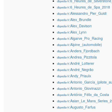
:6_Heures_de_Silverston
dbpedia-fr
:6_Heures_de_Spa_2018
dbpedia-fr
:Alessandro_Pier_Guidi
dbpedia-fr
:Alex_Brundle
dbpedia-fr
:Alex_Davison
dbpedia-fr
:Alex_Lynn
dbpedia-fr
:Algarve_Pro_Racing
dbpedia-fr
:Alpine_(automobile)
dbpedia-fr
:Anders_Fjordbach
dbpedia-fr
:Andrea_Pizzitola
dbpedia-fr
:André_Lotterer
dbpedia-fr
:André_Negrão
dbpedia-fr
:Andy_Priaulx
dbpedia-fr
:Antonio_García_(pilote_a
dbpedia-fr
:Antonio_Giovinazzi
dbpedia-fr
:António_Félix_da_Costa
dbpedia-fr
:Asian_Le_Mans_Series_
dbpedia-fr
:Augusto_Farfus
dbpedia-fr