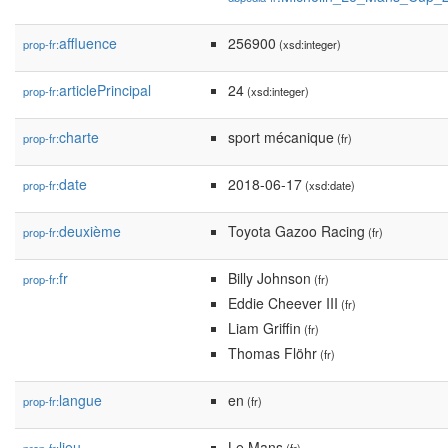
affluence
256900
prop-fr:
(xsd:integer)
articlePrincipal
24
prop-fr:
(xsd:integer)
charte
sport mécanique
prop-fr:
(fr)
date
2018-06-17
prop-fr:
(xsd:date)
deuxième
Toyota Gazoo Racing
prop-fr:
(fr)
fr
Billy Johnson
prop-fr:
(fr)
Eddie Cheever III
(fr)
Liam Griffin
(fr)
Thomas Flöhr
(fr)
langue
en
prop-fr:
(fr)
lieu
Le Mans