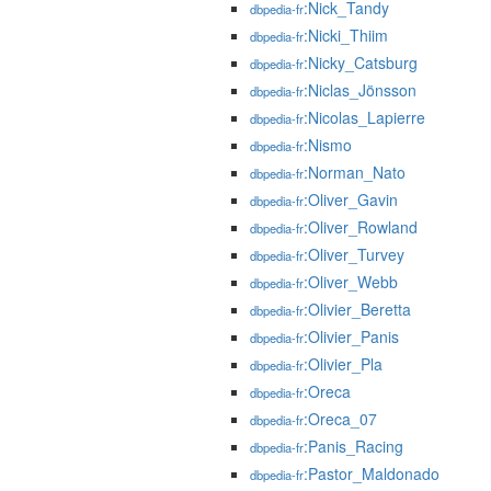
:Nick_Tandy
dbpedia-fr
:Nicki_Thiim
dbpedia-fr
:Nicky_Catsburg
dbpedia-fr
:Niclas_Jönsson
dbpedia-fr
:Nicolas_Lapierre
dbpedia-fr
:Nismo
dbpedia-fr
:Norman_Nato
dbpedia-fr
:Oliver_Gavin
dbpedia-fr
:Oliver_Rowland
dbpedia-fr
:Oliver_Turvey
dbpedia-fr
:Oliver_Webb
dbpedia-fr
:Olivier_Beretta
dbpedia-fr
:Olivier_Panis
dbpedia-fr
:Olivier_Pla
dbpedia-fr
:Oreca
dbpedia-fr
:Oreca_07
dbpedia-fr
:Panis_Racing
dbpedia-fr
:Pastor_Maldonado
dbpedia-fr