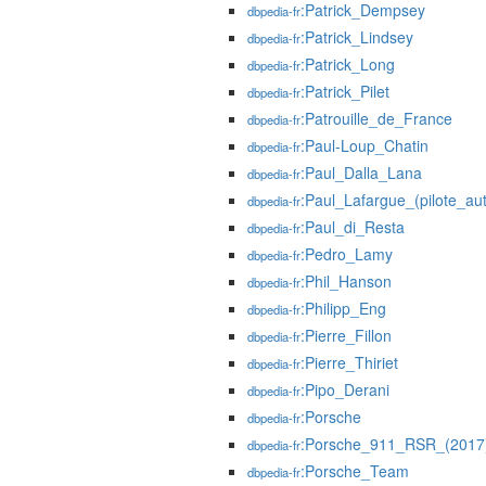
:Patrick_Dempsey
dbpedia-fr
:Patrick_Lindsey
dbpedia-fr
:Patrick_Long
dbpedia-fr
:Patrick_Pilet
dbpedia-fr
:Patrouille_de_France
dbpedia-fr
:Paul-Loup_Chatin
dbpedia-fr
:Paul_Dalla_Lana
dbpedia-fr
:Paul_Lafargue_(pilote_au
dbpedia-fr
:Paul_di_Resta
dbpedia-fr
:Pedro_Lamy
dbpedia-fr
:Phil_Hanson
dbpedia-fr
:Philipp_Eng
dbpedia-fr
:Pierre_Fillon
dbpedia-fr
:Pierre_Thiriet
dbpedia-fr
:Pipo_Derani
dbpedia-fr
:Porsche
dbpedia-fr
:Porsche_911_RSR_(2017
dbpedia-fr
:Porsche_Team
dbpedia-fr