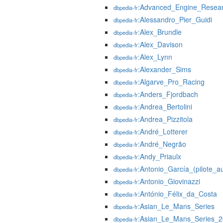
:Advanced_Engine_Resea
dbpedia-fr
:Alessandro_Pier_Guidi
dbpedia-fr
:Alex_Brundle
dbpedia-fr
:Alex_Davison
dbpedia-fr
:Alex_Lynn
dbpedia-fr
:Alexander_Sims
dbpedia-fr
:Algarve_Pro_Racing
dbpedia-fr
:Anders_Fjordbach
dbpedia-fr
:Andrea_Bertolini
dbpedia-fr
:Andrea_Pizzitola
dbpedia-fr
:André_Lotterer
dbpedia-fr
:André_Negrão
dbpedia-fr
:Andy_Priaulx
dbpedia-fr
:Antonio_García_(pilote_a
dbpedia-fr
:Antonio_Giovinazzi
dbpedia-fr
:António_Félix_da_Costa
dbpedia-fr
:Asian_Le_Mans_Series
dbpedia-fr
:Asian_Le_Mans_Series_
dbpedia-fr