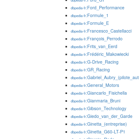
dbpedia-fr
:Ford_Performance
dbpedia-fr
:Formule_1
dbpedia-fr
:Formule_E
dbpedia-fr
:Francesco_Castellacci
dbpedia-fr
:François_Perrodo
dbpedia-fr
:Frits_van_Eerd
dbpedia-fr
:Frédéric_Makowiecki
dbpedia-fr
:G-Drive_Racing
dbpedia-fr
:GR_Racing
dbpedia-fr
:Gabriel_Aubry_(pilote_au
dbpedia-fr
:General_Motors
dbpedia-fr
:Giancarlo_Fisichella
dbpedia-fr
:Gianmaria_Bruni
dbpedia-fr
:Gibson_Technology
dbpedia-fr
:Giedo_van_der_Garde
dbpedia-fr
:Ginetta_(entreprise)
dbpedia-fr
:Ginetta_G60-LT-P1
dbpedia-fr