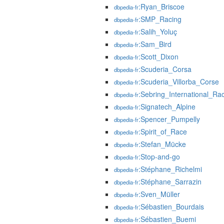
:Ryan_Briscoe
dbpedia-fr
:SMP_Racing
dbpedia-fr
:Salih_Yoluç
dbpedia-fr
:Sam_Bird
dbpedia-fr
:Scott_Dixon
dbpedia-fr
:Scuderia_Corsa
dbpedia-fr
:Scuderia_Villorba_Corse
dbpedia-fr
:Sebring_International_R
dbpedia-fr
:Signatech_Alpine
dbpedia-fr
:Spencer_Pumpelly
dbpedia-fr
:Spirit_of_Race
dbpedia-fr
:Stefan_Mücke
dbpedia-fr
:Stop-and-go
dbpedia-fr
:Stéphane_Richelmi
dbpedia-fr
:Stéphane_Sarrazin
dbpedia-fr
:Sven_Müller
dbpedia-fr
:Sébastien_Bourdais
dbpedia-fr
:Sébastien_Buemi
dbpedia-fr