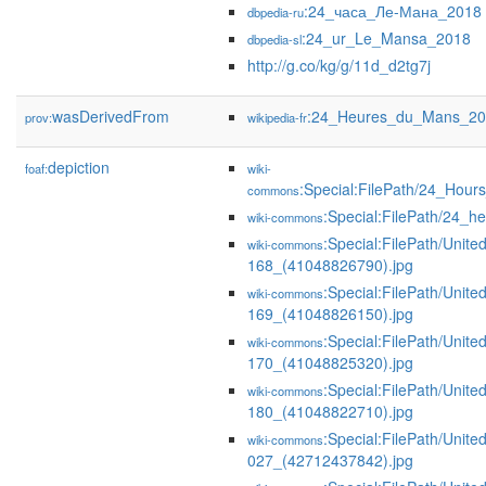
:24_часа_Ле-Мана_2018
dbpedia-ru
:24_ur_Le_Mansa_2018
dbpedia-sl
http://g.co/kg/g/11d_d2tg7j
wasDerivedFrom
:24_Heures_du_Mans_20
prov:
wikipedia-fr
depiction
foaf:
wiki-
:Special:FilePath/24_Hou
commons
:Special:FilePath/24_
wiki-commons
:Special:FilePath/Unit
wiki-commons
168_(41048826790).jpg
:Special:FilePath/Unit
wiki-commons
169_(41048826150).jpg
:Special:FilePath/Unit
wiki-commons
170_(41048825320).jpg
:Special:FilePath/Unit
wiki-commons
180_(41048822710).jpg
:Special:FilePath/United
wiki-commons
027_(42712437842).jpg