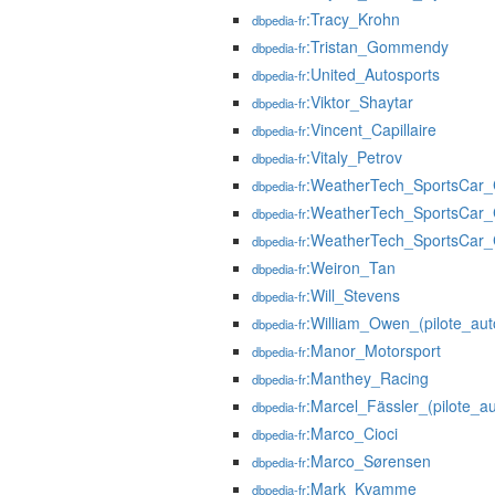
:Tracy_Krohn
dbpedia-fr
:Tristan_Gommendy
dbpedia-fr
:United_Autosports
dbpedia-fr
:Viktor_Shaytar
dbpedia-fr
:Vincent_Capillaire
dbpedia-fr
:Vitaly_Petrov
dbpedia-fr
:WeatherTech_SportsCar_
dbpedia-fr
:WeatherTech_SportsCar
dbpedia-fr
:WeatherTech_SportsCar
dbpedia-fr
:Weiron_Tan
dbpedia-fr
:Will_Stevens
dbpedia-fr
:William_Owen_(pilote_aut
dbpedia-fr
:Manor_Motorsport
dbpedia-fr
:Manthey_Racing
dbpedia-fr
:Marcel_Fässler_(pilote_a
dbpedia-fr
:Marco_Cioci
dbpedia-fr
:Marco_Sørensen
dbpedia-fr
:Mark_Kvamme
dbpedia-fr