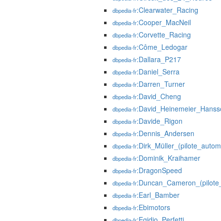
:Clearwater_Racing
dbpedia-fr
:Cooper_MacNeil
dbpedia-fr
:Corvette_Racing
dbpedia-fr
:Côme_Ledogar
dbpedia-fr
:Dallara_P217
dbpedia-fr
:Daniel_Serra
dbpedia-fr
:Darren_Turner
dbpedia-fr
:David_Cheng
dbpedia-fr
:David_Heinemeier_Hanss
dbpedia-fr
:Davide_Rigon
dbpedia-fr
:Dennis_Andersen
dbpedia-fr
:Dirk_Müller_(pilote_autom
dbpedia-fr
:Dominik_Kraihamer
dbpedia-fr
:DragonSpeed
dbpedia-fr
:Duncan_Cameron_(pilote
dbpedia-fr
:Earl_Bamber
dbpedia-fr
:Ebimotors
dbpedia-fr
:Egidio_Perfetti
dbpedia-fr