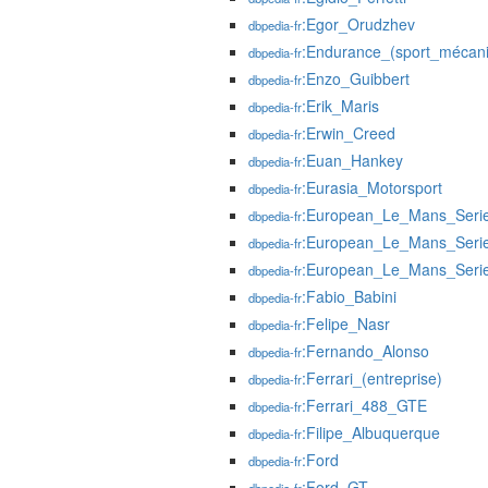
:Egor_Orudzhev
dbpedia-fr
:Endurance_(sport_mécan
dbpedia-fr
:Enzo_Guibbert
dbpedia-fr
:Erik_Maris
dbpedia-fr
:Erwin_Creed
dbpedia-fr
:Euan_Hankey
dbpedia-fr
:Eurasia_Motorsport
dbpedia-fr
:European_Le_Mans_Seri
dbpedia-fr
:European_Le_Mans_Seri
dbpedia-fr
:European_Le_Mans_Seri
dbpedia-fr
:Fabio_Babini
dbpedia-fr
:Felipe_Nasr
dbpedia-fr
:Fernando_Alonso
dbpedia-fr
:Ferrari_(entreprise)
dbpedia-fr
:Ferrari_488_GTE
dbpedia-fr
:Filipe_Albuquerque
dbpedia-fr
:Ford
dbpedia-fr
:Ford_GT