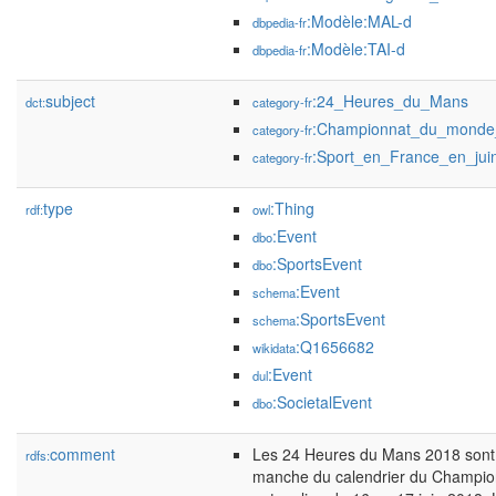
:Modèle:MAL-d
dbpedia-fr
:Modèle:TAI-d
dbpedia-fr
subject
:24_Heures_du_Mans
dct:
category-fr
:Championnat_du_monde
category-fr
:Sport_en_France_en_jui
category-fr
type
:Thing
rdf:
owl
:Event
dbo
:SportsEvent
dbo
:Event
schema
:SportsEvent
schema
:Q1656682
wikidata
:Event
dul
:SocietalEvent
dbo
comment
Les 24 Heures du Mans 2018 sont 
rdfs:
manche du calendrier du Champio