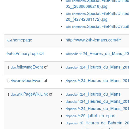
:Special:FilePath/Uni
wiki-commons
05_(28896066218).jpg
:Special:FilePath/Uni
wiki-commons
20_(42742381172).jpg
:Special:FilePath/Circ
wiki-commons
homepage
http://www.24h-lemans.com/fr/
foaf:
isPrimaryTopicOf
:24_Heures_du_Mans_2
foaf:
wikipedia-fr
is
followingEvent
of
:24_Heures_du_Mans_20
dbo:
dbpedia-fr
is
previousEvent
of
:24_Heures_du_Mans_20
dbo:
dbpedia-fr
is
wikiPageWikiLink
of
:24_Heures_du_Mans
dbo:
dbpedia-fr
:24_Heures_du_Mans_20
dbpedia-fr
:24_Heures_du_Mans_20
dbpedia-fr
:29_juillet_en_sport
dbpedia-fr
:6_Heures_de_Bahreïn_2
dbpedia-fr