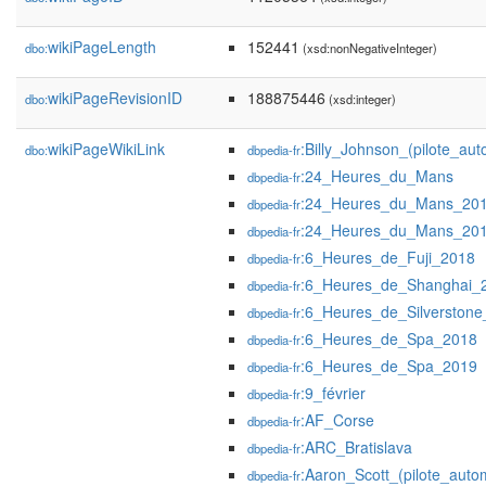
wikiPageLength
152441
dbo:
(xsd:nonNegativeInteger)
wikiPageRevisionID
188875446
dbo:
(xsd:integer)
wikiPageWikiLink
:Billy_Johnson_(pilote_aut
dbo:
dbpedia-fr
:24_Heures_du_Mans
dbpedia-fr
:24_Heures_du_Mans_20
dbpedia-fr
:24_Heures_du_Mans_20
dbpedia-fr
:6_Heures_de_Fuji_2018
dbpedia-fr
:6_Heures_de_Shanghai_
dbpedia-fr
:6_Heures_de_Silverston
dbpedia-fr
:6_Heures_de_Spa_2018
dbpedia-fr
:6_Heures_de_Spa_2019
dbpedia-fr
:9_février
dbpedia-fr
:AF_Corse
dbpedia-fr
:ARC_Bratislava
dbpedia-fr
:Aaron_Scott_(pilote_auto
dbpedia-fr