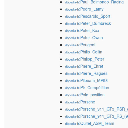
:Paul_Belmondo_Racing
dbpedia-fr
:Pedro_Lamy
dbpedia-fr
:Pescarolo_Sport
dbpedia-fr
:Peter_Dumbreck
dbpedia-fr
:Peter_Kox
dbpedia-fr
:Peter_Owen
dbpedia-fr
:Peugeot
dbpedia-fr
:Philip_Collin
dbpedia-fr
:Philipp_Peter
dbpedia-fr
:Pierre_Ehret
dbpedia-fr
:Pierre_Ragues
dbpedia-fr
:Pilbeam_MP93
dbpedia-fr
:Pir_Compétition
dbpedia-fr
:Pole_position
dbpedia-fr
:Porsche
dbpedia-fr
:Porsche_911_GT3_RSR_(
dbpedia-fr
:Porsche_911_GT3_RS_(9
dbpedia-fr
:Quifel_ASM_Team
dbpedia-fr