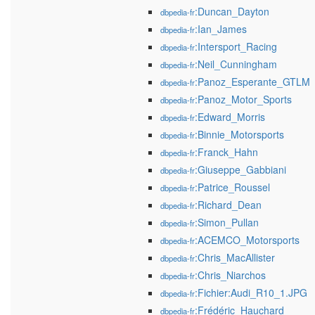
:Duncan_Dayton
dbpedia-fr
:Ian_James
dbpedia-fr
:Intersport_Racing
dbpedia-fr
:Neil_Cunningham
dbpedia-fr
:Panoz_Esperante_GTLM
dbpedia-fr
:Panoz_Motor_Sports
dbpedia-fr
:Edward_Morris
dbpedia-fr
:Binnie_Motorsports
dbpedia-fr
:Franck_Hahn
dbpedia-fr
:Giuseppe_Gabbiani
dbpedia-fr
:Patrice_Roussel
dbpedia-fr
:Richard_Dean
dbpedia-fr
:Simon_Pullan
dbpedia-fr
:ACEMCO_Motorsports
dbpedia-fr
:Chris_MacAllister
dbpedia-fr
:Chris_Niarchos
dbpedia-fr
:Fichier:Audi_R10_1.JPG
dbpedia-fr
:Frédéric_Hauchard
dbpedia-fr