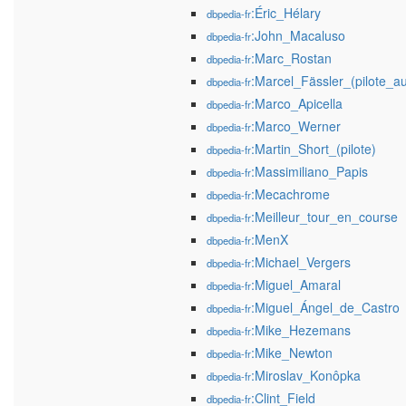
:Éric_Hélary
dbpedia-fr
:John_Macaluso
dbpedia-fr
:Marc_Rostan
dbpedia-fr
:Marcel_Fässler_(pilote_a
dbpedia-fr
:Marco_Apicella
dbpedia-fr
:Marco_Werner
dbpedia-fr
:Martin_Short_(pilote)
dbpedia-fr
:Massimiliano_Papis
dbpedia-fr
:Mecachrome
dbpedia-fr
:Meilleur_tour_en_course
dbpedia-fr
:MenX
dbpedia-fr
:Michael_Vergers
dbpedia-fr
:Miguel_Amaral
dbpedia-fr
:Miguel_Ángel_de_Castro
dbpedia-fr
:Mike_Hezemans
dbpedia-fr
:Mike_Newton
dbpedia-fr
:Miroslav_Konôpka
dbpedia-fr
:Clint_Field
dbpedia-fr