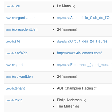
lieu
Le Mans
prop-fr:
(fr)
organisateur
:Automobile_Club_de_l'Ou
prop-fr:
dbpedia-fr
précédentLien
24
prop-fr:
(xsd:integer)
site
:Circuit_des_24_Heures
prop-fr:
dbpedia-fr
siteWeb
http://www.24h-lemans.com/
prop-fr:
sport
:Endurance_(sport_mécan
prop-fr:
dbpedia-fr
suivantLien
24
prop-fr:
(xsd:integer)
tenant
ADT Champion Racing
prop-fr:
(fr)
texte
Philip Andersen
prop-fr:
(fr)
Tim Mullen
(fr)