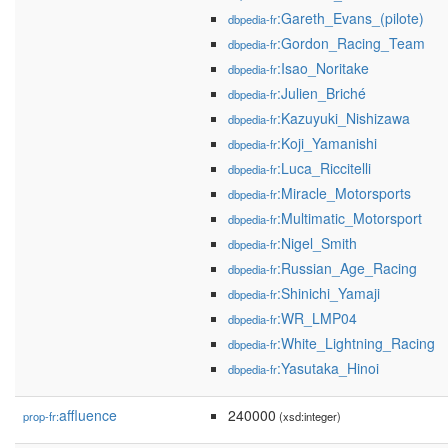
:Gareth_Evans_(pilote)
dbpedia-fr
:Gordon_Racing_Team
dbpedia-fr
:Isao_Noritake
dbpedia-fr
:Julien_Briché
dbpedia-fr
:Kazuyuki_Nishizawa
dbpedia-fr
:Koji_Yamanishi
dbpedia-fr
:Luca_Riccitelli
dbpedia-fr
:Miracle_Motorsports
dbpedia-fr
:Multimatic_Motorsport
dbpedia-fr
:Nigel_Smith
dbpedia-fr
:Russian_Age_Racing
dbpedia-fr
:Shinichi_Yamaji
dbpedia-fr
:WR_LMP04
dbpedia-fr
:White_Lightning_Racing
dbpedia-fr
:Yasutaka_Hinoi
dbpedia-fr
affluence
240000
prop-fr:
(xsd:integer)