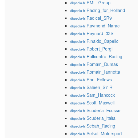
:RML_Group
dbpedia-fr
:Racing_for_Holland
dbpedia-fr
:Radical_SR9
dbpedia-fr
:Raymond_Narac
dbpedia-fr
:Reynard_02S
dbpedia-fr
:Rinaldo_Capello
dbpedia-fr
:Robert_Pergl
dbpedia-fr
:Rollcentre_Racing
dbpedia-fr
:Romain_Dumas
dbpedia-fr
:Romain_Iannetta
dbpedia-fr
:Ron_Fellows
dbpedia-fr
:Saleen_S7-R
dbpedia-fr
:Sam_Hancock
dbpedia-fr
:Scott_Maxwell
dbpedia-fr
:Scuderia_Ecosse
dbpedia-fr
:Scuderia_Italia
dbpedia-fr
:Sebah_Racing
dbpedia-fr
:Seikel_Motorsport
dbpedia-fr