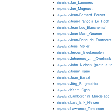
:Jan_Lammers
dbpedia-fr
:Jan_Magnussen
dbpedia-fr
:Jean-Bernard_Bouvet
dbpedia-fr
:Jean-François_Le_Roch
dbpedia-fr
:Jean-Luc_Blanchemain
dbpedia-fr
:Jean-Marc_Gounon
dbpedia-fr
:Jean-René_de_Fournoux
dbpedia-fr
:Jens_Møller
dbpedia-fr
:Jeroen_Bleekemolen
dbpedia-fr
:Johannes_van_Overbeek
dbpedia-fr
:John_Nielsen_(pilote_aut
dbpedia-fr
:Jonny_Kane
dbpedia-fr
:Juan_Barazi
dbpedia-fr
:Jörg_Bergmeister
dbpedia-fr
:Karim_Ojjeh
dbpedia-fr
:Lamborghini_Murciélago
dbpedia-fr
:Lars_Erik_Nielsen
dbpedia-fr
:Lawrence_Tomlinson
dbpedia-fr