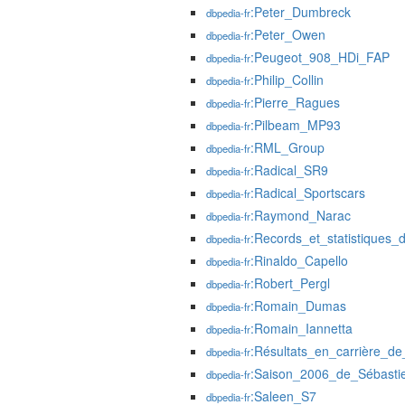
:Peter_Dumbreck
dbpedia-fr
:Peter_Owen
dbpedia-fr
:Peugeot_908_HDi_FAP
dbpedia-fr
:Philip_Collin
dbpedia-fr
:Pierre_Ragues
dbpedia-fr
:Pilbeam_MP93
dbpedia-fr
:RML_Group
dbpedia-fr
:Radical_SR9
dbpedia-fr
:Radical_Sportscars
dbpedia-fr
:Raymond_Narac
dbpedia-fr
:Records_et_statistique
dbpedia-fr
:Rinaldo_Capello
dbpedia-fr
:Robert_Pergl
dbpedia-fr
:Romain_Dumas
dbpedia-fr
:Romain_Iannetta
dbpedia-fr
:Résultats_en_carrière_d
dbpedia-fr
:Saison_2006_de_Sébasti
dbpedia-fr
:Saleen_S7
dbpedia-fr