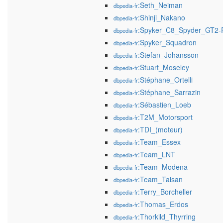
:Seth_Neiman
dbpedia-fr
:Shinji_Nakano
dbpedia-fr
:Spyker_C8_Spyder_GT2-
dbpedia-fr
:Spyker_Squadron
dbpedia-fr
:Stefan_Johansson
dbpedia-fr
:Stuart_Moseley
dbpedia-fr
:Stéphane_Ortelli
dbpedia-fr
:Stéphane_Sarrazin
dbpedia-fr
:Sébastien_Loeb
dbpedia-fr
:T2M_Motorsport
dbpedia-fr
:TDI_(moteur)
dbpedia-fr
:Team_Essex
dbpedia-fr
:Team_LNT
dbpedia-fr
:Team_Modena
dbpedia-fr
:Team_Taisan
dbpedia-fr
:Terry_Borcheller
dbpedia-fr
:Thomas_Erdos
dbpedia-fr
:Thorkild_Thyrring
dbpedia-fr