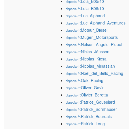
:Lola_B05/40
dbpedia-fr
:Lola_B06/10
dbpedia-fr
:Luc_Alphand
dbpedia-fr
:Luc_Alphand_Aventures
dbpedia-fr
:Moteur_Diesel
dbpedia-fr
:Mugen_Motorsports
dbpedia-fr
:Nelson_Angelo_Piquet
dbpedia-fr
:Niclas_Jönsson
dbpedia-fr
:Nicolas_Kiesa
dbpedia-fr
:Nicolas_Minassian
dbpedia-fr
:Noël_del_Bello_Racing
dbpedia-fr
:Oak_Racing
dbpedia-fr
:Oliver_Gavin
dbpedia-fr
:Olivier_Beretta
dbpedia-fr
:Patrice_Goueslard
dbpedia-fr
:Patrick_Bornhauser
dbpedia-fr
:Patrick_Bourdais
dbpedia-fr
:Patrick_Long
dbpedia-fr