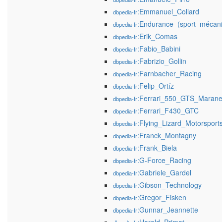
:Emmanuel_Collard
dbpedia-fr
:Endurance_(sport_mécan
dbpedia-fr
:Erik_Comas
dbpedia-fr
:Fabio_Babini
dbpedia-fr
:Fabrizio_Gollin
dbpedia-fr
:Farnbacher_Racing
dbpedia-fr
:Felip_Ortíz
dbpedia-fr
:Ferrari_550_GTS_Marane
dbpedia-fr
:Ferrari_F430_GTC
dbpedia-fr
:Flying_Lizard_Motorsport
dbpedia-fr
:Franck_Montagny
dbpedia-fr
:Frank_Biela
dbpedia-fr
:G-Force_Racing
dbpedia-fr
:Gabriele_Gardel
dbpedia-fr
:Gibson_Technology
dbpedia-fr
:Gregor_Fisken
dbpedia-fr
:Gunnar_Jeannette
dbpedia-fr