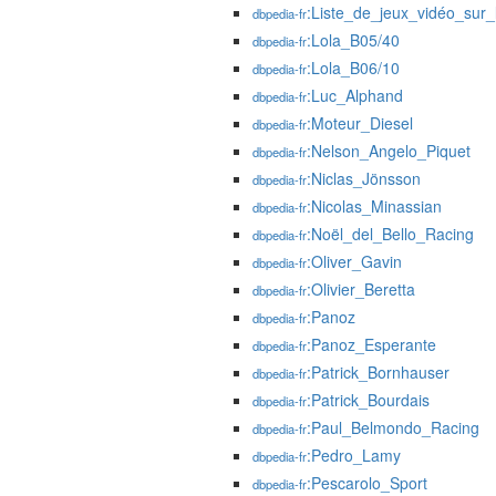
:Liste_de_jeux_vidéo_su
dbpedia-fr
:Lola_B05/40
dbpedia-fr
:Lola_B06/10
dbpedia-fr
:Luc_Alphand
dbpedia-fr
:Moteur_Diesel
dbpedia-fr
:Nelson_Angelo_Piquet
dbpedia-fr
:Niclas_Jönsson
dbpedia-fr
:Nicolas_Minassian
dbpedia-fr
:Noël_del_Bello_Racing
dbpedia-fr
:Oliver_Gavin
dbpedia-fr
:Olivier_Beretta
dbpedia-fr
:Panoz
dbpedia-fr
:Panoz_Esperante
dbpedia-fr
:Patrick_Bornhauser
dbpedia-fr
:Patrick_Bourdais
dbpedia-fr
:Paul_Belmondo_Racing
dbpedia-fr
:Pedro_Lamy
dbpedia-fr
:Pescarolo_Sport
dbpedia-fr