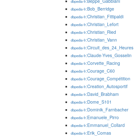
:Beppe_Gabbiani
dbpedia-fr
:Bob_Berridge
dbpedia-fr
:Christian_Fittipaldi
dbpedia-fr
:Christian_Lefort
dbpedia-fr
:Christian_Ried
dbpedia-fr
:Christian_Vann
dbpedia-fr
:Circuit_des_24_Heures
dbpedia-fr
:Claude-Yves_Gosselin
dbpedia-fr
:Corvette_Racing
dbpedia-fr
:Courage_C60
dbpedia-fr
:Courage_Compétition
dbpedia-fr
:Creation_Autosportif
dbpedia-fr
:David_Brabham
dbpedia-fr
:Dome_S101
dbpedia-fr
:Dominik_Farnbacher
dbpedia-fr
:Emanuele_Pirro
dbpedia-fr
:Emmanuel_Collard
dbpedia-fr
:Erik_Comas
dbpedia-fr