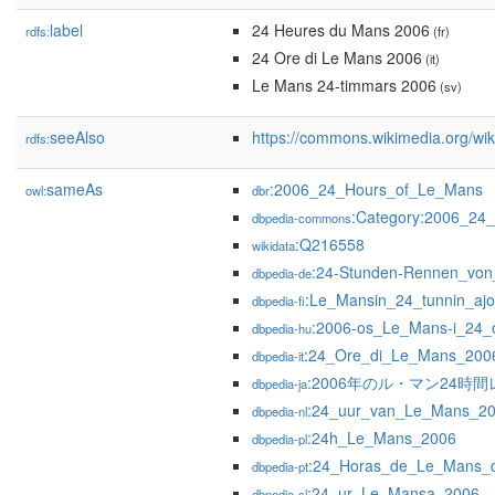
label
24 Heures du Mans 2006
rdfs:
(fr)
24 Ore di Le Mans 2006
(it)
Le Mans 24-timmars 2006
(sv)
seeAlso
https://commons.wikimedia.org/w
rdfs:
sameAs
:2006_24_Hours_of_Le_Mans
owl:
dbr
:Category:2006_24
dbpedia-commons
:Q216558
wikidata
:24-Stunden-Rennen_vo
dbpedia-de
:Le_Mansin_24_tunnin_aj
dbpedia-fi
:2006-os_Le_Mans-i_24_
dbpedia-hu
:24_Ore_di_Le_Mans_200
dbpedia-it
:2006年のル・マン24時
dbpedia-ja
:24_uur_van_Le_Mans_2
dbpedia-nl
:24h_Le_Mans_2006
dbpedia-pl
:24_Horas_de_Le_Mans_
dbpedia-pt
:24_ur_Le_Mansa_2006
dbpedia-sl