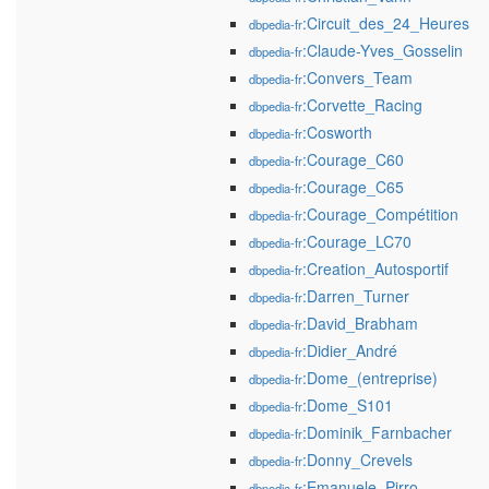
:Circuit_des_24_Heures
dbpedia-fr
:Claude-Yves_Gosselin
dbpedia-fr
:Convers_Team
dbpedia-fr
:Corvette_Racing
dbpedia-fr
:Cosworth
dbpedia-fr
:Courage_C60
dbpedia-fr
:Courage_C65
dbpedia-fr
:Courage_Compétition
dbpedia-fr
:Courage_LC70
dbpedia-fr
:Creation_Autosportif
dbpedia-fr
:Darren_Turner
dbpedia-fr
:David_Brabham
dbpedia-fr
:Didier_André
dbpedia-fr
:Dome_(entreprise)
dbpedia-fr
:Dome_S101
dbpedia-fr
:Dominik_Farnbacher
dbpedia-fr
:Donny_Crevels
dbpedia-fr
:Emanuele_Pirro
dbpedia-fr