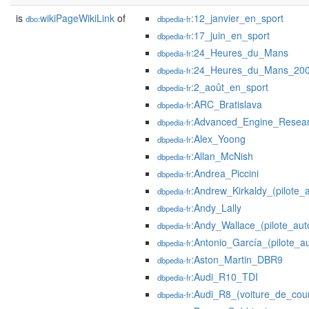
is
wikiPageWikiLink
of
:12_janvier_en_sport
dbo:
dbpedia-fr
:17_juin_en_sport
dbpedia-fr
:24_Heures_du_Mans
dbpedia-fr
:24_Heures_du_Mans_20
dbpedia-fr
:2_août_en_sport
dbpedia-fr
:ARC_Bratislava
dbpedia-fr
:Advanced_Engine_Resea
dbpedia-fr
:Alex_Yoong
dbpedia-fr
:Allan_McNish
dbpedia-fr
:Andrea_Piccini
dbpedia-fr
:Andrew_Kirkaldy_(pilote_
dbpedia-fr
:Andy_Lally
dbpedia-fr
:Andy_Wallace_(pilote_aut
dbpedia-fr
:Antonio_García_(pilote_a
dbpedia-fr
:Aston_Martin_DBR9
dbpedia-fr
:Audi_R10_TDI
dbpedia-fr
:Audi_R8_(voiture_de_cou
dbpedia-fr