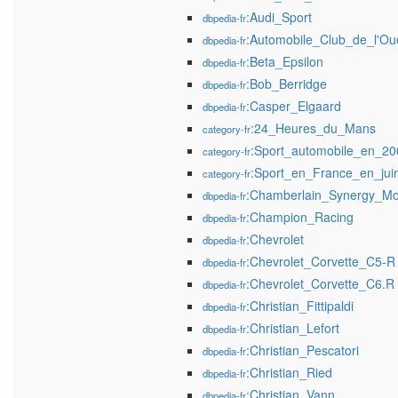
:Audi_Sport
dbpedia-fr
:Automobile_Club_de_l'Ou
dbpedia-fr
:Beta_Epsilon
dbpedia-fr
:Bob_Berridge
dbpedia-fr
:Casper_Elgaard
dbpedia-fr
:24_Heures_du_Mans
category-fr
:Sport_automobile_en_20
category-fr
:Sport_en_France_en_jui
category-fr
:Chamberlain_Synergy_Mo
dbpedia-fr
:Champion_Racing
dbpedia-fr
:Chevrolet
dbpedia-fr
:Chevrolet_Corvette_C5-R
dbpedia-fr
:Chevrolet_Corvette_C6.R
dbpedia-fr
:Christian_Fittipaldi
dbpedia-fr
:Christian_Lefort
dbpedia-fr
:Christian_Pescatori
dbpedia-fr
:Christian_Ried
dbpedia-fr
:Christian_Vann
dbpedia-fr