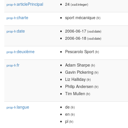
articlePrincipal
24
prop-fr:
(xsd:integer)
charte
sport mécanique
prop-fr:
(fr)
date
2006-06-17
prop-fr:
(xsd:date)
2006-06-18
(xsd:date)
deuxième
Pescarolo Sport
prop-fr:
(fr)
fr
Adam Sharpe
prop-fr:
(fr)
Gavin Pickering
(fr)
Liz Halliday
(fr)
Philip Andersen
(fr)
Tim Mullen
(fr)
langue
de
prop-fr:
(fr)
en
(fr)
pl
(fr)