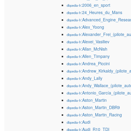
:2006_en_sport
dbpedia-fr
:24_Heures_du_Mans
dbpedia-fr
:Advanced_Engine_Resea
dbpedia-fr
:Alex_Yoong
dbpedia-fr
:Alexander_Frei_(pilote_a
dbpedia-fr
:Alexei_Vasiliev
dbpedia-fr
:Allan_McNish
dbpedia-fr
:Allen_Timpany
dbpedia-fr
:Andrea_Piccini
dbpedia-fr
:Andrew_Kirkaldy_(pilote_
dbpedia-fr
:Andy_Lally
dbpedia-fr
:Andy_Wallace_(pilote_aut
dbpedia-fr
:Antonio_García_(pilote_a
dbpedia-fr
:Aston_Martin
dbpedia-fr
:Aston_Martin_DBR9
dbpedia-fr
:Aston_Martin_Racing
dbpedia-fr
:Audi
dbpedia-fr
:Audi_R10_TDI
dbpedia-fr