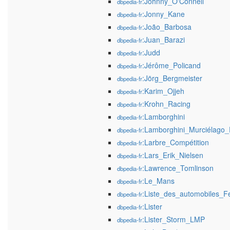
:Johnny_O'Connell
dbpedia-fr
:Jonny_Kane
dbpedia-fr
:João_Barbosa
dbpedia-fr
:Juan_Barazi
dbpedia-fr
:Judd
dbpedia-fr
:Jérôme_Policand
dbpedia-fr
:Jörg_Bergmeister
dbpedia-fr
:Karim_Ojjeh
dbpedia-fr
:Krohn_Racing
dbpedia-fr
:Lamborghini
dbpedia-fr
:Lamborghini_Murciélago
dbpedia-fr
:Larbre_Compétition
dbpedia-fr
:Lars_Erik_Nielsen
dbpedia-fr
:Lawrence_Tomlinson
dbpedia-fr
:Le_Mans
dbpedia-fr
:Liste_des_automobiles_Fe
dbpedia-fr
:Lister
dbpedia-fr
:Lister_Storm_LMP
dbpedia-fr