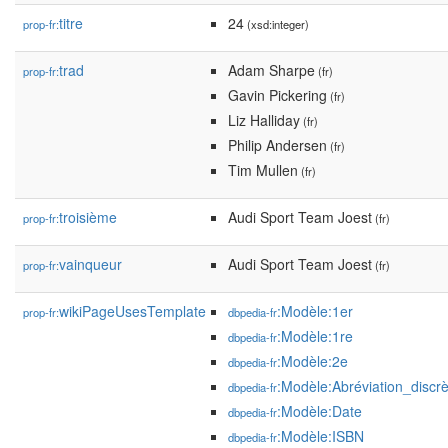
titre
24
prop-fr:
(xsd:integer)
trad
Adam Sharpe
prop-fr:
(fr)
Gavin Pickering
(fr)
Liz Halliday
(fr)
Philip Andersen
(fr)
Tim Mullen
(fr)
troisième
Audi Sport Team Joest
prop-fr:
(fr)
vainqueur
Audi Sport Team Joest
prop-fr:
(fr)
wikiPageUsesTemplate
:Modèle:1er
prop-fr:
dbpedia-fr
:Modèle:1re
dbpedia-fr
:Modèle:2e
dbpedia-fr
:Modèle:Abréviation_discrè
dbpedia-fr
:Modèle:Date
dbpedia-fr
:Modèle:ISBN
dbpedia-fr