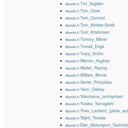
:Tim_Sugden
dbpedia-fr
:Tom_Cloet
dbpedia-fr
:Tom_Coronel
dbpedia-fr
:Tom_Kimber-Smith
dbpedia-fr
:Tom_Kristensen
dbpedia-fr
:Tommy_Milner
dbpedia-fr
:Tomáš_Enge
dbpedia-fr
:Tracy_Krohn
dbpedia-fr
:Warren_Hughes
dbpedia-fr
:Welter_Racing
dbpedia-fr
:William_Binnie
dbpedia-fr
:Xavier_Pompidou
dbpedia-fr
:Yann_Clairay
dbpedia-fr
:Yokohama_(entreprise)
dbpedia-fr
:Yutaka_Yamagishi
dbpedia-fr
:Yves_Lambert_(pilote_au
dbpedia-fr
:Yōjirō_Terada
dbpedia-fr
:Élan_Motorsport_Technol
dbpedia-fr