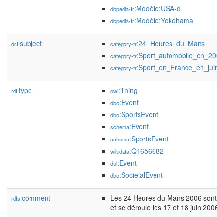
:Modèle:USA-d
dbpedia-fr
:Modèle:Yokohama
dbpedia-fr
subject
:24_Heures_du_Mans
dct:
category-fr
:Sport_automobile_en_20
category-fr
:Sport_en_France_en_jui
category-fr
type
:Thing
rdf:
owl
:Event
dbo
:SportsEvent
dbo
:Event
schema
:SportsEvent
schema
:Q1656682
wikidata
:Event
dul
:SocietalEvent
dbo
comment
Les 24 Heures du Mans 2006 sont 
rdfs:
et se déroule les 17 et 18 juin 2006