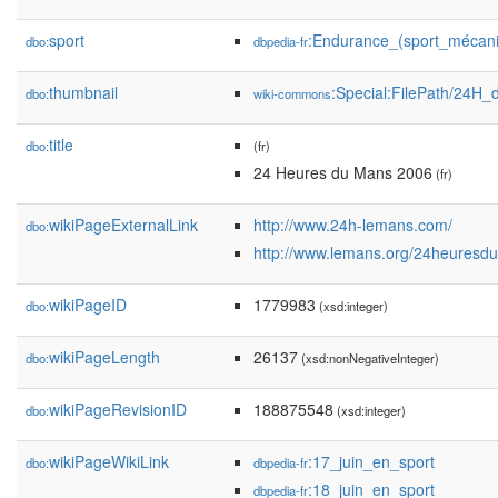
sport
:Endurance_(sport_mécan
dbo:
dbpedia-fr
thumbnail
:Special:FilePath/24H
dbo:
wiki-commons
title
dbo:
(fr)
24 Heures du Mans 2006
(fr)
wikiPageExternalLink
http://www.24h-lemans.com/
dbo:
http://www.lemans.org/24heuresdu
wikiPageID
1779983
dbo:
(xsd:integer)
wikiPageLength
26137
dbo:
(xsd:nonNegativeInteger)
wikiPageRevisionID
188875548
dbo:
(xsd:integer)
wikiPageWikiLink
:17_juin_en_sport
dbo:
dbpedia-fr
:18_juin_en_sport
dbpedia-fr