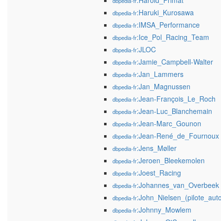
:Harold_Primat
dbpedia-fr
:Haruki_Kurosawa
dbpedia-fr
:IMSA_Performance
dbpedia-fr
:Ice_Pol_Racing_Team
dbpedia-fr
:JLOC
dbpedia-fr
:Jamie_Campbell-Walter
dbpedia-fr
:Jan_Lammers
dbpedia-fr
:Jan_Magnussen
dbpedia-fr
:Jean-François_Le_Roch
dbpedia-fr
:Jean-Luc_Blanchemain
dbpedia-fr
:Jean-Marc_Gounon
dbpedia-fr
:Jean-René_de_Fournoux
dbpedia-fr
:Jens_Møller
dbpedia-fr
:Jeroen_Bleekemolen
dbpedia-fr
:Joest_Racing
dbpedia-fr
:Johannes_van_Overbeek
dbpedia-fr
:John_Nielsen_(pilote_aut
dbpedia-fr
:Johnny_Mowlem
dbpedia-fr