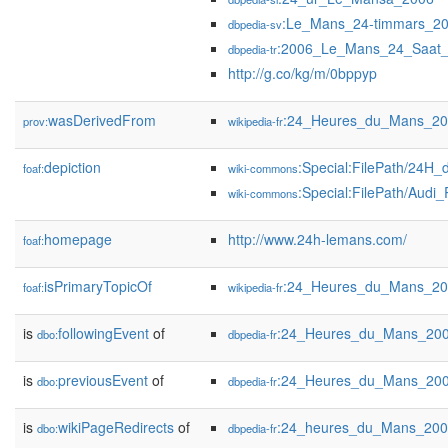
:Le_Mans_24-timmars_2
dbpedia-sv
:2006_Le_Mans_24_Saat_Y
dbpedia-tr
http://g.co/kg/m/0bppyp
wasDerivedFrom
:24_Heures_du_Mans_20
prov:
wikipedia-fr
depiction
:Special:FilePath/24H
foaf:
wiki-commons
:Special:FilePath/Audi
wiki-commons
homepage
http://www.24h-lemans.com/
foaf:
isPrimaryTopicOf
:24_Heures_du_Mans_2
foaf:
wikipedia-fr
is
followingEvent
of
:24_Heures_du_Mans_20
dbo:
dbpedia-fr
is
previousEvent
of
:24_Heures_du_Mans_20
dbo:
dbpedia-fr
is
wikiPageRedirects
of
:24_heures_du_Mans_20
dbo:
dbpedia-fr