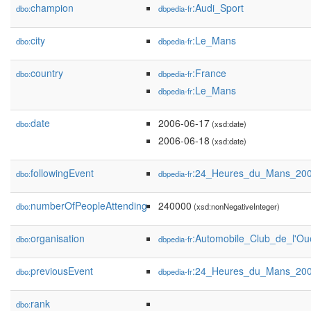
champion
:Audi_Sport
dbo:
dbpedia-fr
city
:Le_Mans
dbo:
dbpedia-fr
country
:France
dbo:
dbpedia-fr
:Le_Mans
dbpedia-fr
date
2006-06-17
dbo:
(xsd:date)
2006-06-18
(xsd:date)
followingEvent
:24_Heures_du_Mans_20
dbo:
dbpedia-fr
numberOfPeopleAttending
240000
dbo:
(xsd:nonNegativeInteger)
organisation
:Automobile_Club_de_l'Ou
dbo:
dbpedia-fr
previousEvent
:24_Heures_du_Mans_20
dbo:
dbpedia-fr
rank
dbo: