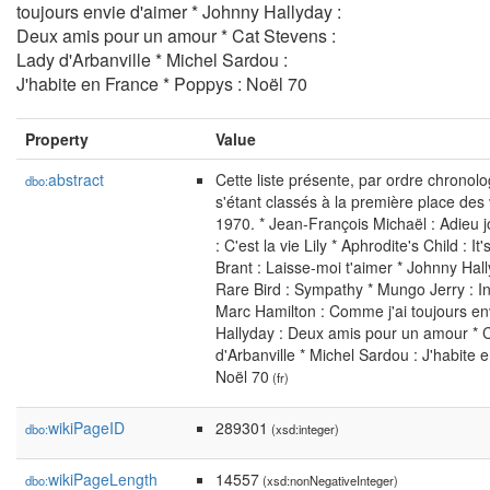
toujours envie d'aimer * Johnny Hallyday :
Deux amis pour un amour * Cat Stevens :
Lady d'Arbanville * Michel Sardou :
J'habite en France * Poppys : Noël 70
Property
Value
abstract
Cette liste présente, par ordre chronolog
dbo:
s'étant classés à la première place des
1970. * Jean-François Michaël : Adieu j
: C'est la vie Lily * Aphrodite's Child : It'
Brant : Laisse-moi t'aimer * Johnny Hall
Rare Bird : Sympathy * Mungo Jerry : 
Marc Hamilton : Comme j'ai toujours en
Hallyday : Deux amis pour un amour * 
d'Arbanville * Michel Sardou : J'habite 
Noël 70
(fr)
wikiPageID
289301
dbo:
(xsd:integer)
wikiPageLength
14557
dbo:
(xsd:nonNegativeInteger)