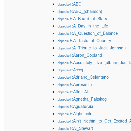
:ABC
dbpedia-fr
:ABC_(chanson)
dbpedia-fr
:A_Beard_of_Stars
dbpedia-fr
:A_Day_in_the_Life
dbpedia-fr
:A_Question_of_Balance
dbpedia-fr
:A_Taste_of_Country
dbpedia-fr
:A_Tribute_to_Jack_Johnson
dbpedia-fr
:Aaron_Copland
dbpedia-fr
:Absolutely_Live_(album_des_
dbpedia-fr
:Accept
dbpedia-fr
:Adriano_Celentano
dbpedia-fr
:Aerosmith
dbpedia-fr
:After_All
dbpedia-fr
:Agnetha_Fältskog
dbpedia-fr
:Aguaturbia
dbpedia-fr
:Aigle_noir
dbpedia-fr
:Ain't_Nothin'_to_Get_Excited_
dbpedia-fr
:Al_Stewart
dbpedia-fr