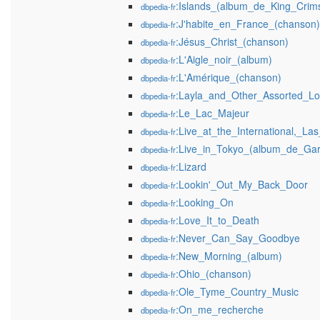
:Islands_(album_de_King_Crim
dbpedia-fr
:J'habite_en_France_(chanson)
dbpedia-fr
:Jésus_Christ_(chanson)
dbpedia-fr
:L'Aigle_noir_(album)
dbpedia-fr
:L'Amérique_(chanson)
dbpedia-fr
:Layla_and_Other_Assorted_L
dbpedia-fr
:Le_Lac_Majeur
dbpedia-fr
:Live_at_the_International,_La
dbpedia-fr
:Live_in_Tokyo_(album_de_Gar
dbpedia-fr
:Lizard
dbpedia-fr
:Lookin'_Out_My_Back_Door
dbpedia-fr
:Looking_On
dbpedia-fr
:Love_It_to_Death
dbpedia-fr
:Never_Can_Say_Goodbye
dbpedia-fr
:New_Morning_(album)
dbpedia-fr
:Ohio_(chanson)
dbpedia-fr
:Ole_Tyme_Country_Music
dbpedia-fr
:On_me_recherche
dbpedia-fr