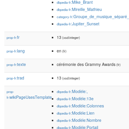
:Mike_Brant
dbpedia-fr
:Mireille_Mathieu
dbpedia-fr
:Groupe_de_musique_séparé
category-fr
:Jupiter_Sunset
dbpedia-fr
fr
13
prop-fr:
(xsd:integer)
lang
en
prop-fr:
(fr)
texte
cérémonie des Grammy Awards
prop-fr:
(fr)
trad
13
prop-fr:
(xsd:integer)
:Modèle:,
prop-
dbpedia-fr
wikiPageUsesTemplate
fr:
:Modèle:13e
dbpedia-fr
:Modèle:Colonnes
dbpedia-fr
:Modèle:Lien
dbpedia-fr
:Modèle:Nombre
dbpedia-fr
:Modèle:Portail
dbpedia-fr