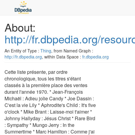
About:
http://fr.dbpedia.org/reso
An Entity of Type :
Thing
, from Named Graph :
http://fr.dbpedia.org
, within Data Space :
fr.dbpedia.org
Cette liste présente, par ordre
chronologique, tous les titres s'étant
classés à la première place des ventes
durant l'année 1970. * Jean-François
Michaël : Adieu jolie Candy * Joe Dassin :
C'est la vie Lily * Aphrodite's Child : It's five
o'clock * Mike Brant : Laisse-moi t'aimer *
Johnny Hallyday : Jésus Christ * Rare Bird
: Sympathy * Mungo Jerry : In the
Summertime * Marc Hamilton : Comme j'ai