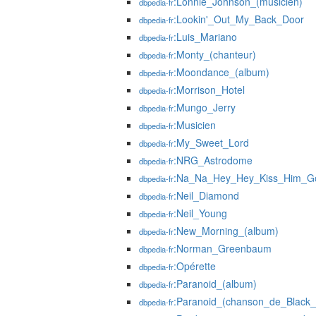
:Lonnie_Johnson_(musicien)
dbpedia-fr
:Lookin'_Out_My_Back_Door
dbpedia-fr
:Luis_Mariano
dbpedia-fr
:Monty_(chanteur)
dbpedia-fr
:Moondance_(album)
dbpedia-fr
:Morrison_Hotel
dbpedia-fr
:Mungo_Jerry
dbpedia-fr
:Musicien
dbpedia-fr
:My_Sweet_Lord
dbpedia-fr
:NRG_Astrodome
dbpedia-fr
:Na_Na_Hey_Hey_Kiss_Him_G
dbpedia-fr
:Neil_Diamond
dbpedia-fr
:Neil_Young
dbpedia-fr
:New_Morning_(album)
dbpedia-fr
:Norman_Greenbaum
dbpedia-fr
:Opérette
dbpedia-fr
:Paranoid_(album)
dbpedia-fr
:Paranoid_(chanson_de_Black
dbpedia-fr