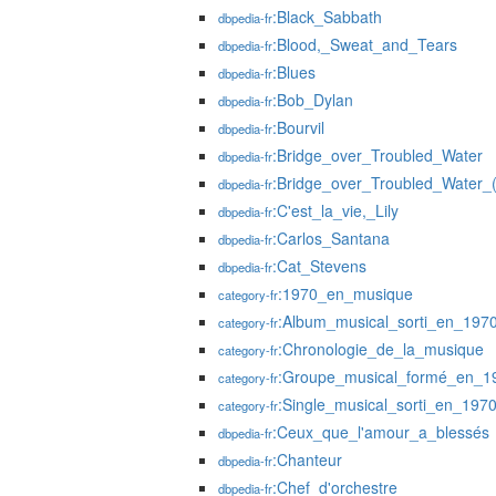
:Black_Sabbath
dbpedia-fr
:Blood,_Sweat_and_Tears
dbpedia-fr
:Blues
dbpedia-fr
:Bob_Dylan
dbpedia-fr
:Bourvil
dbpedia-fr
:Bridge_over_Troubled_Water
dbpedia-fr
:Bridge_over_Troubled_Water_
dbpedia-fr
:C'est_la_vie,_Lily
dbpedia-fr
:Carlos_Santana
dbpedia-fr
:Cat_Stevens
dbpedia-fr
:1970_en_musique
category-fr
:Album_musical_sorti_en_197
category-fr
:Chronologie_de_la_musique
category-fr
:Groupe_musical_formé_en_1
category-fr
:Single_musical_sorti_en_197
category-fr
:Ceux_que_l'amour_a_blessés
dbpedia-fr
:Chanteur
dbpedia-fr
:Chef_d'orchestre
dbpedia-fr