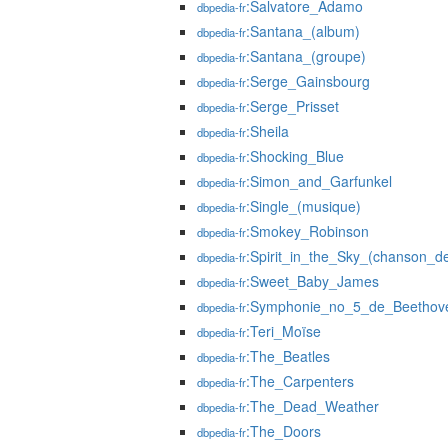
:Salvatore_Adamo
dbpedia-fr
:Santana_(album)
dbpedia-fr
:Santana_(groupe)
dbpedia-fr
:Serge_Gainsbourg
dbpedia-fr
:Serge_Prisset
dbpedia-fr
:Sheila
dbpedia-fr
:Shocking_Blue
dbpedia-fr
:Simon_and_Garfunkel
dbpedia-fr
:Single_(musique)
dbpedia-fr
:Smokey_Robinson
dbpedia-fr
:Spirit_in_the_Sky_(chanson
dbpedia-fr
:Sweet_Baby_James
dbpedia-fr
:Symphonie_no_5_de_Beethov
dbpedia-fr
:Teri_Moïse
dbpedia-fr
:The_Beatles
dbpedia-fr
:The_Carpenters
dbpedia-fr
:The_Dead_Weather
dbpedia-fr
:The_Doors
dbpedia-fr