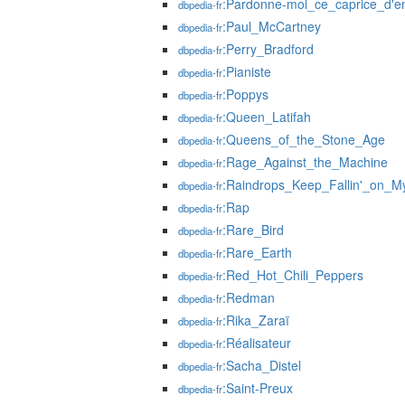
:Pardonne-moi_ce_caprice_d'e
dbpedia-fr
:Paul_McCartney
dbpedia-fr
:Perry_Bradford
dbpedia-fr
:Pianiste
dbpedia-fr
:Poppys
dbpedia-fr
:Queen_Latifah
dbpedia-fr
:Queens_of_the_Stone_Age
dbpedia-fr
:Rage_Against_the_Machine
dbpedia-fr
:Raindrops_Keep_Fallin'_on_
dbpedia-fr
:Rap
dbpedia-fr
:Rare_Bird
dbpedia-fr
:Rare_Earth
dbpedia-fr
:Red_Hot_Chili_Peppers
dbpedia-fr
:Redman
dbpedia-fr
:Rika_Zaraï
dbpedia-fr
:Réalisateur
dbpedia-fr
:Sacha_Distel
dbpedia-fr
:Saint-Preux
dbpedia-fr