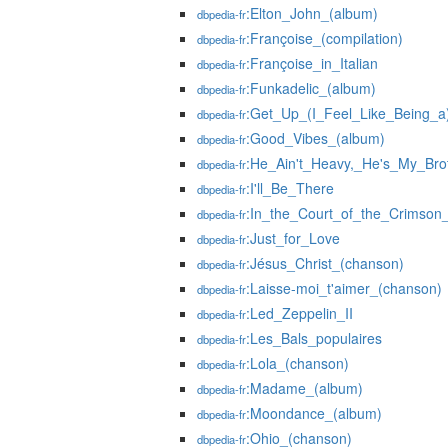
:Elton_John_(album)
dbpedia-fr
:Françoise_(compilation)
dbpedia-fr
:Françoise_in_Italian
dbpedia-fr
:Funkadelic_(album)
dbpedia-fr
:Get_Up_(I_Feel_Like_Being_
dbpedia-fr
:Good_Vibes_(album)
dbpedia-fr
:He_Ain't_Heavy,_He's_My_Bro
dbpedia-fr
:I'll_Be_There
dbpedia-fr
:In_the_Court_of_the_Crimson
dbpedia-fr
:Just_for_Love
dbpedia-fr
:Jésus_Christ_(chanson)
dbpedia-fr
:Laisse-moi_t'aimer_(chanson)
dbpedia-fr
:Led_Zeppelin_II
dbpedia-fr
:Les_Bals_populaires
dbpedia-fr
:Lola_(chanson)
dbpedia-fr
:Madame_(album)
dbpedia-fr
:Moondance_(album)
dbpedia-fr
:Ohio_(chanson)
dbpedia-fr