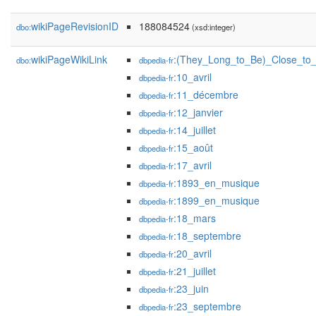
wikiPageRevisionID
188084524
dbo:
(xsd:integer)
wikiPageWikiLink
:(They_Long_to_Be)_Close_to
dbo:
dbpedia-fr
:10_avril
dbpedia-fr
:11_décembre
dbpedia-fr
:12_janvier
dbpedia-fr
:14_juillet
dbpedia-fr
:15_août
dbpedia-fr
:17_avril
dbpedia-fr
:1893_en_musique
dbpedia-fr
:1899_en_musique
dbpedia-fr
:18_mars
dbpedia-fr
:18_septembre
dbpedia-fr
:20_avril
dbpedia-fr
:21_juillet
dbpedia-fr
:23_juin
dbpedia-fr
:23_septembre
dbpedia-fr