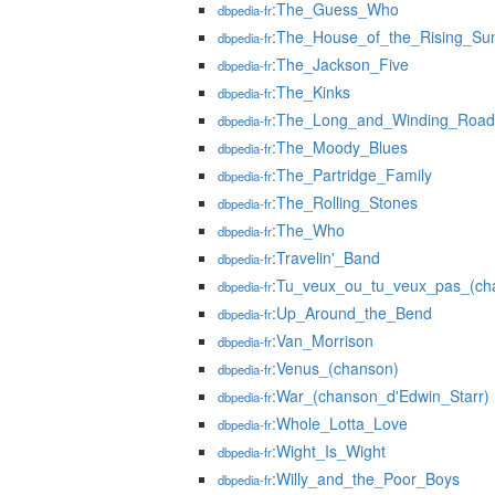
:The_Guess_Who
dbpedia-fr
:The_House_of_the_Rising_Su
dbpedia-fr
:The_Jackson_Five
dbpedia-fr
:The_Kinks
dbpedia-fr
:The_Long_and_Winding_Road
dbpedia-fr
:The_Moody_Blues
dbpedia-fr
:The_Partridge_Family
dbpedia-fr
:The_Rolling_Stones
dbpedia-fr
:The_Who
dbpedia-fr
:Travelin'_Band
dbpedia-fr
:Tu_veux_ou_tu_veux_pas_(ch
dbpedia-fr
:Up_Around_the_Bend
dbpedia-fr
:Van_Morrison
dbpedia-fr
:Venus_(chanson)
dbpedia-fr
:War_(chanson_d'Edwin_Starr)
dbpedia-fr
:Whole_Lotta_Love
dbpedia-fr
:Wight_Is_Wight
dbpedia-fr
:Willy_and_the_Poor_Boys
dbpedia-fr