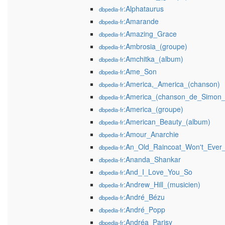
:Alphataurus
dbpedia-fr
:Amarande
dbpedia-fr
:Amazing_Grace
dbpedia-fr
:Ambrosia_(groupe)
dbpedia-fr
:Amchitka_(album)
dbpedia-fr
:Ame_Son
dbpedia-fr
:America,_America_(chanson)
dbpedia-fr
:America_(chanson_de_Simon_
dbpedia-fr
:America_(groupe)
dbpedia-fr
:American_Beauty_(album)
dbpedia-fr
:Amour_Anarchie
dbpedia-fr
:An_Old_Raincoat_Won't_Eve
dbpedia-fr
:Ananda_Shankar
dbpedia-fr
:And_I_Love_You_So
dbpedia-fr
:Andrew_Hill_(musicien)
dbpedia-fr
:André_Bézu
dbpedia-fr
:André_Popp
dbpedia-fr
:Andréa_Parisy
dbpedia-fr