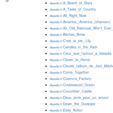
of
:A_Beard_of_Stars
dbpedia-fr
:A_Taste_of_Country
dbpedia-fr
:All_Right_Now
dbpedia-fr
:America,_America_(chanson)
dbpedia-fr
:An_Old_Raincoat_Won't_Eve
dbpedia-fr
:Bitches_Brew
dbpedia-fr
:C'est_la_vie,_Lily
dbpedia-fr
:Candles_in_the_Rain
dbpedia-fr
:Ceux_que_l'amour_a_blessés
dbpedia-fr
:Closer_to_Home
dbpedia-fr
:Clouds_(album_de_Joni_Mitche
dbpedia-fr
:Come_Together
dbpedia-fr
:Cosmo's_Factory
dbpedia-fr
:Cricklewood_Green
dbpedia-fr
:Cucumber_Castle
dbpedia-fr
:Deux_amis_pour_un_amour
dbpedia-fr
:Down_the_Dustpipe
dbpedia-fr
:Easy_Action
dbpedia-fr