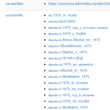
seeAlso
https://commons.wikimedia.org/wiki/Ca
rdfs:
sameAs
:1970_in_music
owl:
dbr
:Q2415002
wikidata
:1970_год_у_гісторыі_музыкі
dbpedia-be
:1970_v_hudbě
dbpedia-cs
:Anexo:Música_en_1970
dbpedia-es
:Musiikkivuosi_1970
dbpedia-fi
:Glazba_u_1970.
dbpedia-hr
:1970年の音楽
dbpedia-ja
:1970_во_музиката
dbpedia-mk
:Muziek_in_1970
dbpedia-nl
:Musikkåret_1970
dbpedia-no
:1970_w_muzyce
dbpedia-pl
:1970_na_música
dbpedia-pt
:1970_год_в_музыке
dbpedia-ru
:1970_në_muzikë
dbpedia-sq
:Musikåret_1970
dbpedia-sv