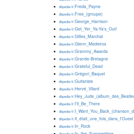
:Freda_Payne
dbpedia-fr
:Free_(groupe)
dbpedia-fr
:George_Harrison
dbpedia-fr
:Get_Yer_Ya-Ya's_Out!
dbpedia-fr
:Gilles_Marchal
dbpedia-fr
:Glenn_Medeiros
dbpedia-fr
:Grammy_Awards
dbpedia-fr
:Grande-Bretagne
dbpedia-fr
:Grateful_Dead
dbpedia-fr
:Grégori_Baquet
dbpedia-fr
:Guitariste
dbpedia-fr
:Hervé_Vilard
dbpedia-fr
:Hey_Jude_(album_des_Beatle
dbpedia-fr
:I'll_Be_There
dbpedia-fr
:I_Want_You_Back_(chanson_d
dbpedia-fr
:Il_était_une_fois_dans_l'Ouest
dbpedia-fr
:In_Rock
dbpedia-fr
:In_the_Summertime
dbpedia-fr