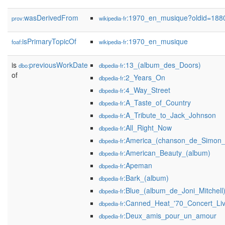
wasDerivedFrom
:1970_en_musique?oldid=18
prov:
wikipedia-fr
isPrimaryTopicOf
:1970_en_musique
foaf:
wikipedia-fr
is
previousWorkDate
:13_(album_des_Doors)
dbo:
dbpedia-fr
of
:2_Years_On
dbpedia-fr
:4_Way_Street
dbpedia-fr
:A_Taste_of_Country
dbpedia-fr
:A_Tribute_to_Jack_Johnson
dbpedia-fr
:All_Right_Now
dbpedia-fr
:America_(chanson_de_Simon_
dbpedia-fr
:American_Beauty_(album)
dbpedia-fr
:Apeman
dbpedia-fr
:Bark_(album)
dbpedia-fr
:Blue_(album_de_Joni_Mitchell
dbpedia-fr
:Canned_Heat_'70_Concert_Li
dbpedia-fr
:Deux_amis_pour_un_amour
dbpedia-fr