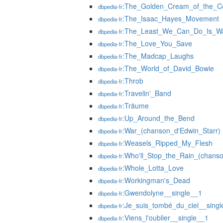
:The_Golden_Cream_of_the_C
dbpedia-fr
:The_Isaac_Hayes_Movement
dbpedia-fr
:The_Least_We_Can_Do_Is_W
dbpedia-fr
:The_Love_You_Save
dbpedia-fr
:The_Madcap_Laughs
dbpedia-fr
:The_World_of_David_Bowie
dbpedia-fr
:Throb
dbpedia-fr
:Travelin'_Band
dbpedia-fr
:Träume
dbpedia-fr
:Up_Around_the_Bend
dbpedia-fr
:War_(chanson_d'Edwin_Starr)
dbpedia-fr
:Weasels_Ripped_My_Flesh
dbpedia-fr
:Who'll_Stop_the_Rain_(chans
dbpedia-fr
:Whole_Lotta_Love
dbpedia-fr
:Workingman's_Dead
dbpedia-fr
:Gwendolyne__single__1
dbpedia-fr
:Je_suis_tombé_du_ciel__sing
dbpedia-fr
:Viens_l'oublier__single__1
dbpedia-fr