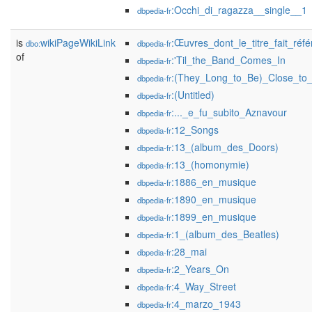
:Occhi_di_ragazza__single__1
dbpedia-fr
is
wikiPageWikiLink
:Œuvres_dont_le_titre_fait_ré
dbo:
dbpedia-fr
of
:'Til_the_Band_Comes_In
dbpedia-fr
:(They_Long_to_Be)_Close_to
dbpedia-fr
:(Untitled)
dbpedia-fr
:..._e_fu_subito_Aznavour
dbpedia-fr
:12_Songs
dbpedia-fr
:13_(album_des_Doors)
dbpedia-fr
:13_(homonymie)
dbpedia-fr
:1886_en_musique
dbpedia-fr
:1890_en_musique
dbpedia-fr
:1899_en_musique
dbpedia-fr
:1_(album_des_Beatles)
dbpedia-fr
:28_mai
dbpedia-fr
:2_Years_On
dbpedia-fr
:4_Way_Street
dbpedia-fr
:4_marzo_1943
dbpedia-fr