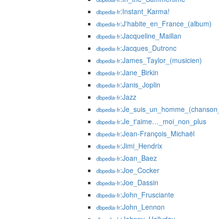
:Instant_Karma!
dbpedia-fr
:J'habite_en_France_(album)
dbpedia-fr
:Jacqueline_Maillan
dbpedia-fr
:Jacques_Dutronc
dbpedia-fr
:James_Taylor_(musicien)
dbpedia-fr
:Jane_Birkin
dbpedia-fr
:Janis_Joplin
dbpedia-fr
:Jazz
dbpedia-fr
:Je_suis_un_homme_(chanson_
dbpedia-fr
:Je_t'aime…_moi_non_plus
dbpedia-fr
:Jean-François_Michaël
dbpedia-fr
:Jimi_Hendrix
dbpedia-fr
:Joan_Baez
dbpedia-fr
:Joe_Cocker
dbpedia-fr
:Joe_Dassin
dbpedia-fr
:John_Frusciante
dbpedia-fr
:John_Lennon
dbpedia-fr