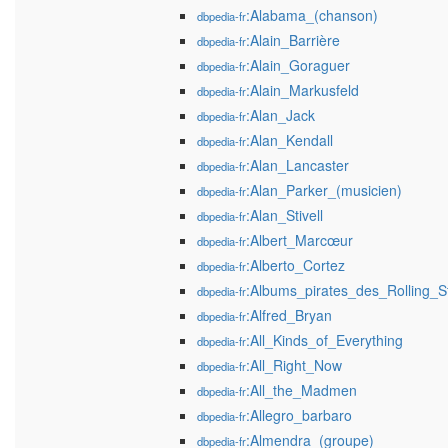
:Alabama_(chanson)
dbpedia-fr
:Alain_Barrière
dbpedia-fr
:Alain_Goraguer
dbpedia-fr
:Alain_Markusfeld
dbpedia-fr
:Alan_Jack
dbpedia-fr
:Alan_Kendall
dbpedia-fr
:Alan_Lancaster
dbpedia-fr
:Alan_Parker_(musicien)
dbpedia-fr
:Alan_Stivell
dbpedia-fr
:Albert_Marcœur
dbpedia-fr
:Alberto_Cortez
dbpedia-fr
:Albums_pirates_des_Rolling_S
dbpedia-fr
:Alfred_Bryan
dbpedia-fr
:All_Kinds_of_Everything
dbpedia-fr
:All_Right_Now
dbpedia-fr
:All_the_Madmen
dbpedia-fr
:Allegro_barbaro
dbpedia-fr
:Almendra_(groupe)
dbpedia-fr