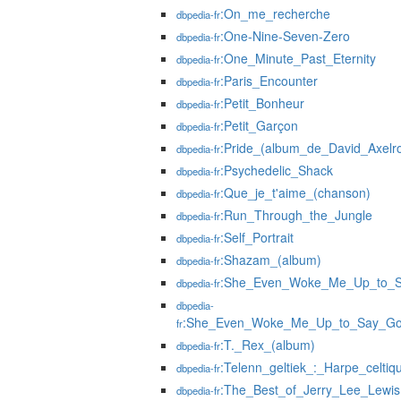
:On_me_recherche
dbpedia-fr
:One-Nine-Seven-Zero
dbpedia-fr
:One_Minute_Past_Eternity
dbpedia-fr
:Paris_Encounter
dbpedia-fr
:Petit_Bonheur
dbpedia-fr
:Petit_Garçon
dbpedia-fr
:Pride_(album_de_David_Axelr
dbpedia-fr
:Psychedelic_Shack
dbpedia-fr
:Que_je_t'aime_(chanson)
dbpedia-fr
:Run_Through_the_Jungle
dbpedia-fr
:Self_Portrait
dbpedia-fr
:Shazam_(album)
dbpedia-fr
:She_Even_Woke_Me_Up_to_
dbpedia-fr
dbpedia-
:She_Even_Woke_Me_Up_to_Say_Go
fr
:T._Rex_(album)
dbpedia-fr
:Telenn_geltiek_:_Harpe_celtiq
dbpedia-fr
:The_Best_of_Jerry_Lee_Lewis
dbpedia-fr