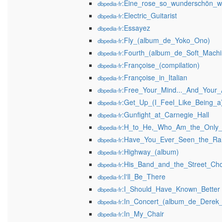
:Eine_rose_so_wunderschön_w
dbpedia-fr
:Electric_Guitarist
dbpedia-fr
:Essayez
dbpedia-fr
:Fly_(album_de_Yoko_Ono)
dbpedia-fr
:Fourth_(album_de_Soft_Machi
dbpedia-fr
:Françoise_(compilation)
dbpedia-fr
:Françoise_in_Italian
dbpedia-fr
:Free_Your_Mind..._And_Your_
dbpedia-fr
:Get_Up_(I_Feel_Like_Being_
dbpedia-fr
:Gunfight_at_Carnegie_Hall
dbpedia-fr
:H_to_He,_Who_Am_the_Only
dbpedia-fr
:Have_You_Ever_Seen_the_Ra
dbpedia-fr
:Highway_(album)
dbpedia-fr
:His_Band_and_the_Street_Cho
dbpedia-fr
:I'll_Be_There
dbpedia-fr
:I_Should_Have_Known_Better
dbpedia-fr
:In_Concert_(album_de_Derek
dbpedia-fr
:In_My_Chair
dbpedia-fr