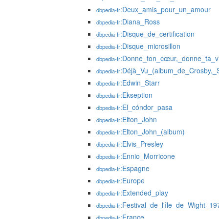
:Deux_amis_pour_un_amour
dbpedia-fr
:Diana_Ross
dbpedia-fr
:Disque_de_certification
dbpedia-fr
:Disque_microsillon
dbpedia-fr
:Donne_ton_cœur,_donne_ta_v
dbpedia-fr
:Déjà_Vu_(album_de_Crosby,_S
dbpedia-fr
:Edwin_Starr
dbpedia-fr
:Ekseption
dbpedia-fr
:El_cóndor_pasa
dbpedia-fr
:Elton_John
dbpedia-fr
:Elton_John_(album)
dbpedia-fr
:Elvis_Presley
dbpedia-fr
:Ennio_Morricone
dbpedia-fr
:Espagne
dbpedia-fr
:Europe
dbpedia-fr
:Extended_play
dbpedia-fr
:Festival_de_l'île_de_Wight_19
dbpedia-fr
:France
dbpedia-fr