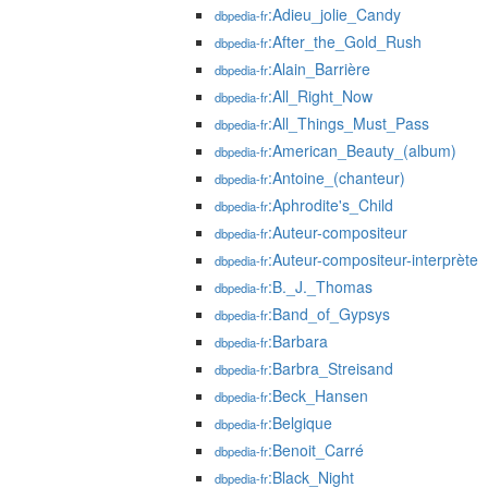
:Adieu_jolie_Candy
dbpedia-fr
:After_the_Gold_Rush
dbpedia-fr
:Alain_Barrière
dbpedia-fr
:All_Right_Now
dbpedia-fr
:All_Things_Must_Pass
dbpedia-fr
:American_Beauty_(album)
dbpedia-fr
:Antoine_(chanteur)
dbpedia-fr
:Aphrodite's_Child
dbpedia-fr
:Auteur-compositeur
dbpedia-fr
:Auteur-compositeur-interprète
dbpedia-fr
:B._J._Thomas
dbpedia-fr
:Band_of_Gypsys
dbpedia-fr
:Barbara
dbpedia-fr
:Barbra_Streisand
dbpedia-fr
:Beck_Hansen
dbpedia-fr
:Belgique
dbpedia-fr
:Benoit_Carré
dbpedia-fr
:Black_Night
dbpedia-fr