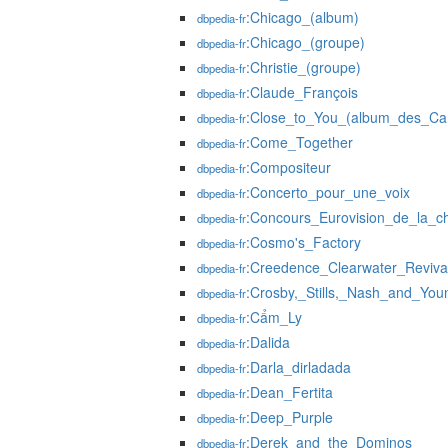
:Chicago_(album)
dbpedia-fr
:Chicago_(groupe)
dbpedia-fr
:Christie_(groupe)
dbpedia-fr
:Claude_François
dbpedia-fr
:Close_to_You_(album_des_Car
dbpedia-fr
:Come_Together
dbpedia-fr
:Compositeur
dbpedia-fr
:Concerto_pour_une_voix
dbpedia-fr
:Concours_Eurovision_de_la_
dbpedia-fr
:Cosmo's_Factory
dbpedia-fr
:Creedence_Clearwater_Reviva
dbpedia-fr
:Crosby,_Stills,_Nash_and_You
dbpedia-fr
:Cẩm_Ly
dbpedia-fr
:Dalida
dbpedia-fr
:Darla_dirladada
dbpedia-fr
:Dean_Fertita
dbpedia-fr
:Deep_Purple
dbpedia-fr
:Derek_and_the_Dominos
dbpedia-fr