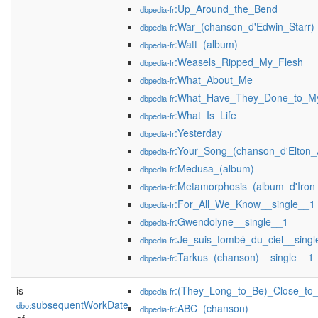
:Up_Around_the_Bend
dbpedia-fr
:War_(chanson_d'Edwin_Starr)
dbpedia-fr
:Watt_(album)
dbpedia-fr
:Weasels_Ripped_My_Flesh
dbpedia-fr
:What_About_Me
dbpedia-fr
:What_Have_They_Done_to_M
dbpedia-fr
:What_Is_Life
dbpedia-fr
:Yesterday
dbpedia-fr
:Your_Song_(chanson_d'Elton_
dbpedia-fr
:Medusa_(album)
dbpedia-fr
:Metamorphosis_(album_d'Iron_
dbpedia-fr
:For_All_We_Know__single__1
dbpedia-fr
:Gwendolyne__single__1
dbpedia-fr
:Je_suis_tombé_du_ciel__sing
dbpedia-fr
:Tarkus_(chanson)__single__1
dbpedia-fr
is
:(They_Long_to_Be)_Close_to
dbpedia-fr
subsequentWorkDate
dbo:
:ABC_(chanson)
dbpedia-fr