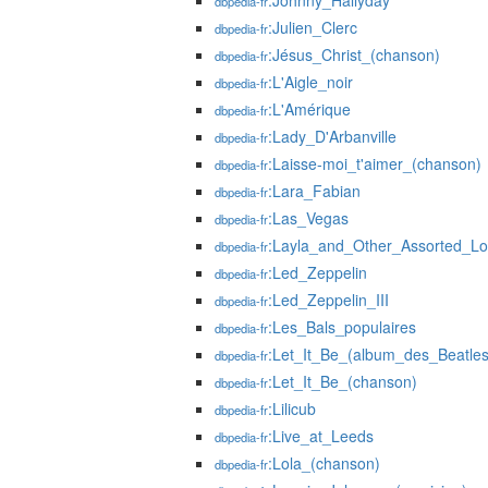
:Johnny_Hallyday
dbpedia-fr
:Julien_Clerc
dbpedia-fr
:Jésus_Christ_(chanson)
dbpedia-fr
:L'Aigle_noir
dbpedia-fr
:L'Amérique
dbpedia-fr
:Lady_D'Arbanville
dbpedia-fr
:Laisse-moi_t'aimer_(chanson)
dbpedia-fr
:Lara_Fabian
dbpedia-fr
:Las_Vegas
dbpedia-fr
:Layla_and_Other_Assorted_L
dbpedia-fr
:Led_Zeppelin
dbpedia-fr
:Led_Zeppelin_III
dbpedia-fr
:Les_Bals_populaires
dbpedia-fr
:Let_It_Be_(album_des_Beatles
dbpedia-fr
:Let_It_Be_(chanson)
dbpedia-fr
:Lilicub
dbpedia-fr
:Live_at_Leeds
dbpedia-fr
:Lola_(chanson)
dbpedia-fr