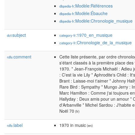
:Modèle:Références
dbpedia-fr
:Modèle:Ébauche
dbpedia-fr
:Modèle:Chronologie_musique
dbpedia-fr
subject
:1970_en_musique
dct:
category-fr
:Chronologie_de_la_musique
category-fr
comment
Cette liste présente, par ordre chronolog
rdfs:
s'étant classés à la première place des
1970. * Jean-François Michaël : Adieu j
: C'est la vie Lily * Aphrodite's Child : It'
Brant : Laisse-moi t'aimer * Johnny Hall
Rare Bird : Sympathy * Mungo Jerry : 
Marc Hamilton : Comme j'ai toujours en
Hallyday : Deux amis pour un amour * 
d'Arbanville * Michel Sardou : J'habite 
Noël 70
(fr)
label
1970 in music
rdfs:
(en)