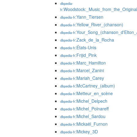
dbpedia-
:Woodstock:_Music_from_the_Origin
fr
:Yann_Tiersen
dbpedia-fr
:Yellow_River_(chanson)
dbpedia-fr
:Your_Song_(chanson_d'Elton_
dbpedia-fr
:Zack_de_la_Rocha
dbpedia-fr
:États-Unis
dbpedia-fr
:Frijid_Pink
dbpedia-fr
:Marc_Hamilton
dbpedia-fr
:Marcel_Zanini
dbpedia-fr
:Mariah_Carey
dbpedia-fr
:McCartney_(album)
dbpedia-fr
:Metteur_en_scène
dbpedia-fr
:Michel_Delpech
dbpedia-fr
:Michel_Polnareff
dbpedia-fr
:Michel_Sardou
dbpedia-fr
:Mickaël_Furnon
dbpedia-fr
:Mickey_3D
dbpedia-fr