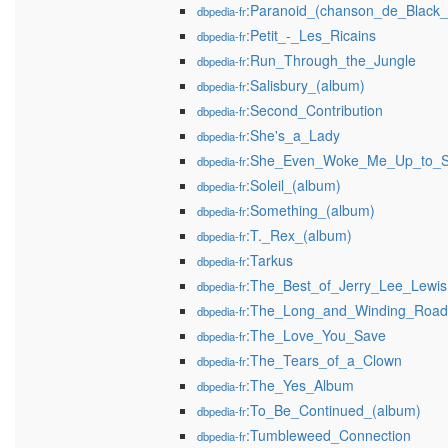
:Paranoid_(chanson_de_Black
dbpedia-fr
:Petit_-_Les_Ricains
dbpedia-fr
:Run_Through_the_Jungle
dbpedia-fr
:Salisbury_(album)
dbpedia-fr
:Second_Contribution
dbpedia-fr
:She's_a_Lady
dbpedia-fr
:She_Even_Woke_Me_Up_to_
dbpedia-fr
:Soleil_(album)
dbpedia-fr
:Something_(album)
dbpedia-fr
:T._Rex_(album)
dbpedia-fr
:Tarkus
dbpedia-fr
:The_Best_of_Jerry_Lee_Lewis
dbpedia-fr
:The_Long_and_Winding_Road
dbpedia-fr
:The_Love_You_Save
dbpedia-fr
:The_Tears_of_a_Clown
dbpedia-fr
:The_Yes_Album
dbpedia-fr
:To_Be_Continued_(album)
dbpedia-fr
:Tumbleweed_Connection
dbpedia-fr