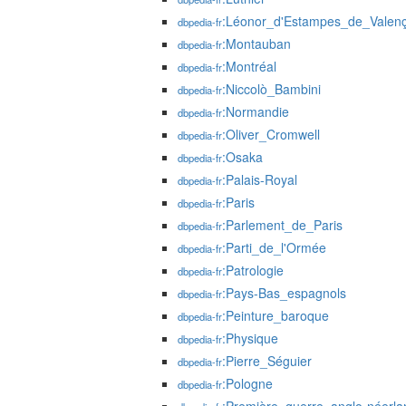
:Léonor_d'Estampes_de_Valen
dbpedia-fr
:Montauban
dbpedia-fr
:Montréal
dbpedia-fr
:Niccolò_Bambini
dbpedia-fr
:Normandie
dbpedia-fr
:Oliver_Cromwell
dbpedia-fr
:Osaka
dbpedia-fr
:Palais-Royal
dbpedia-fr
:Paris
dbpedia-fr
:Parlement_de_Paris
dbpedia-fr
:Parti_de_l'Ormée
dbpedia-fr
:Patrologie
dbpedia-fr
:Pays-Bas_espagnols
dbpedia-fr
:Peinture_baroque
dbpedia-fr
:Physique
dbpedia-fr
:Pierre_Séguier
dbpedia-fr
:Pologne
dbpedia-fr