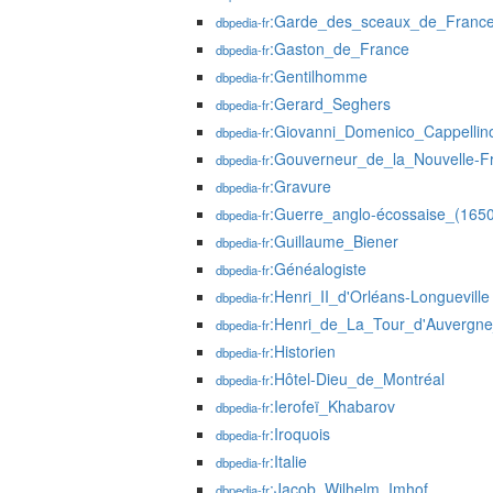
:Garde_des_sceaux_de_Franc
dbpedia-fr
:Gaston_de_France
dbpedia-fr
:Gentilhomme
dbpedia-fr
:Gerard_Seghers
dbpedia-fr
:Giovanni_Domenico_Cappellin
dbpedia-fr
:Gouverneur_de_la_Nouvelle-F
dbpedia-fr
:Gravure
dbpedia-fr
:Guerre_anglo-écossaise_(165
dbpedia-fr
:Guillaume_Biener
dbpedia-fr
:Généalogiste
dbpedia-fr
:Henri_II_d'Orléans-Longueville
dbpedia-fr
:Henri_de_La_Tour_d'Auvergne
dbpedia-fr
:Historien
dbpedia-fr
:Hôtel-Dieu_de_Montréal
dbpedia-fr
:Ierofeï_Khabarov
dbpedia-fr
:Iroquois
dbpedia-fr
:Italie
dbpedia-fr
:Jacob_Wilhelm_Imhof
dbpedia-fr