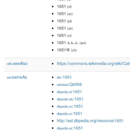
1651
(nl)
1651
(oc)
1651
(pt)
1651
(uk)
1651
(vi)
1651 እ.ኤ.አ.
(am)
1651年
(zh)
seeAlso
https://commons.wikimedia.org/wiki/Ca
rdfs:
sameAs
:1651
owl:
dbr
:Q6956
wikidata
:1651
dbpedia-af
:1651
dbpedia-als
:1651
dbpedia-an
:1651
dbpedia-ar
http://ast.dbpedia.org/resource/1651
:1651
dbpedia-az