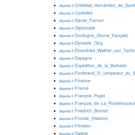
:Cristóbal_Hernández_de_Quin
dbpedia-fr
:Cyclades
dbpedia-fr
:Daniel_Farrant
dbpedia-fr
:Diplomatie
dbpedia-fr
:Dordogne_(fleuve_français)
dbpedia-fr
:Dynastie_Qing
dbpedia-fr
:Ehrenfried_Walther_von_Tschi
dbpedia-fr
:Espagne
dbpedia-fr
:Expédition_de_la_Barbade
dbpedia-fr
:Ferdinand_III_(empereur_du_S
dbpedia-fr
:Finance
dbpedia-fr
:France
dbpedia-fr
:François_Puget
dbpedia-fr
:François_de_La_Rochefoucaul
dbpedia-fr
:Friedrich_Brentel
dbpedia-fr
:Fronde_(histoire)
dbpedia-fr
:Fénelon
dbpedia-fr
:Galicie
dbpedia-fr