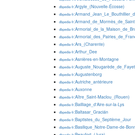
:Argyle_(Nouvelle-Écosse)
dbpedia-fr
:Armand_Jean_Le_Bouthillier_
dbpedia-fr
:Armand_de_Mormès_de_Saint-
dbpedia-fr
:Armorial_de_la_Maison_de_Br
dbpedia-fr
:Armorial_des_Pairies_de_Fra
dbpedia-fr
:Ars_(Charente)
dbpedia-fr
:Arthur_Dee
dbpedia-fr
:Asnières-en-Montagne
dbpedia-fr
:Auguste_Nougarède_de_Fayet
dbpedia-fr
:Augustenborg
dbpedia-fr
:Autriche_antérieure
dbpedia-fr
:Auxonne
dbpedia-fr
:Aître_Saint-Maclou_(Rouen)
dbpedia-fr
:Bailliage_d'Aire-sur-la-Lys
dbpedia-fr
:Baltasar_Gracián
dbpedia-fr
:Baptistes_du_Septième_Jour
dbpedia-fr
:Basilique_Notre-Dame-de-Bon
dbpedia-fr
:Beaufort_(Jura)
dbpedia-fr