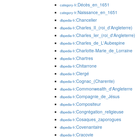
:Décès_en_1651
category-fr
:Naissance_en_1651
category-fr
:Chancelier
dbpedia-fr
:Charles_II_(roi_d'Angleterre)
dbpedia-fr
:Charles_Ier_(roi_d'Angleterre)
dbpedia-fr
:Charles_de_L'Aubespine
dbpedia-fr
:Charlotte-Marie_de_Lorraine
dbpedia-fr
:Chartres
dbpedia-fr
:Chitarrone
dbpedia-fr
:Clergé
dbpedia-fr
:Cognac_(Charente)
dbpedia-fr
:Commonwealth_d'Angleterre
dbpedia-fr
:Compagnie_de_Jésus
dbpedia-fr
:Compositeur
dbpedia-fr
:Congrégation_religieuse
dbpedia-fr
:Cosaques_zaporogues
dbpedia-fr
:Covenantaire
dbpedia-fr
:Cracovie
dbpedia-fr