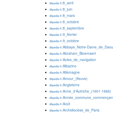
:8_avril
dbpedia-fr
:8_juin
dbpedia-fr
:8_mars
dbpedia-fr
:8_octobre
dbpedia-fr
:8_septembre
dbpedia-fr
:9_février
dbpedia-fr
:9_octobre
dbpedia-fr
:Abbaye_Notre-Dame_de_Daou
dbpedia-fr
:Abraham_Bloemaert
dbpedia-fr
:Actes_de_navigation
dbpedia-fr
:Albazino
dbpedia-fr
:Allemagne
dbpedia-fr
:Amour_(fleuve)
dbpedia-fr
:Angleterre
dbpedia-fr
:Anne_d'Autriche_(1601-1666)
dbpedia-fr
:Année_commune_commençant
dbpedia-fr
:Août
dbpedia-fr
:Archidiocèse_de_Paris
dbpedia-fr