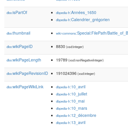
isPartOf
:Années_1650
dbo:
dbpedia-fr
:Calendrier_grégorien
dbpedia-fr
thumbnail
:Special:FilePath/Battle_of
dbo:
wiki-commons
wikiPageID
8830
dbo:
(xsd:integer)
wikiPageLength
19789
dbo:
(xsd:nonNegativeInteger)
wikiPageRevisionID
191024396
dbo:
(xsd:integer)
wikiPageWikiLink
:10_avril
dbo:
dbpedia-fr
:10_juillet
dbpedia-fr
:10_mai
dbpedia-fr
:10_mars
dbpedia-fr
:12_décembre
dbpedia-fr
:13_avril
dbpedia-fr