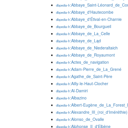
:Abbaye_Saint-Léonard_de_Cor
dbpedia-fr
:Abbaye_d'Hautecombe
dbpedia-fr
:Abbaye_d'Étival-en-Charnie
dbpedia-fr
:Abbaye_de_Bourgueil
dbpedia-fr
:Abbaye_de_La_Celle
dbpedia-fr
:Abbaye_de_Ląd
dbpedia-fr
:Abbaye_de_Niederaltaich
dbpedia-fr
:Abbaye_de_Royaumont
dbpedia-fr
:Actes_de_navigation
dbpedia-fr
:Adam-Pierre_de_La_Grené
dbpedia-fr
:Agathe_de_Saint-Père
dbpedia-fr
:Ailly-le-Haut-Clocher
dbpedia-fr
:Al-Damiri
dbpedia-fr
:Albazino
dbpedia-fr
:Albert-Eugène_de_La_Forest_
dbpedia-fr
:Alexandre_III_(roi_d'Iméréthie)
dbpedia-fr
:Alonso_de_Ovalle
dbpedia-fr
:Alphonse_II_d'Elbène
dbpedia-fr