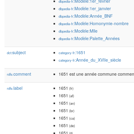
:Modèle:1er_février
dbpedia-fr
:Modèle:1er_janvier
dbpedia-fr
:Modèle:Année_BNF
dbpedia-fr
:Modèle:Homonymie-nombre
dbpedia-fr
:Modèle:Mlle
dbpedia-fr
:Modèle:Palette_Années
dbpedia-fr
subject
:1651
dct:
category-fr
:Année_du_XVIIe_siècle
category-fr
comment
1651 est une année commune commenç
rdfs:
label
1651
rdfs:
(fr)
1651
(af)
1651
(an)
1651
(br)
1651
(ca)
1651
(de)
1651
(it)