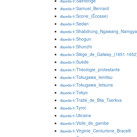
:Saintonge
dbpedia-fr
:Samuel_Bernard
dbpedia-fr
:Scone_(Écosse)
dbpedia-fr
:Sedan
dbpedia-fr
:Shabdrung_Ngawang_Namgya
dbpedia-fr
:Shogun
dbpedia-fr
:Shunzhi
dbpedia-fr
:Siège_de_Galway_(1651-1652
dbpedia-fr
:Suède
dbpedia-fr
:Théologie_protestante
dbpedia-fr
:Tokugawa_Iemitsu
dbpedia-fr
:Tokugawa_Ietsuna
dbpedia-fr
:Tokyo
dbpedia-fr
:Traité_de_Bila_Tserkva
dbpedia-fr
:Tyrol
dbpedia-fr
:Ukraine
dbpedia-fr
:Viole_de_gambe
dbpedia-fr
:Virginie_Centurione_Bracelli
dbpedia-fr