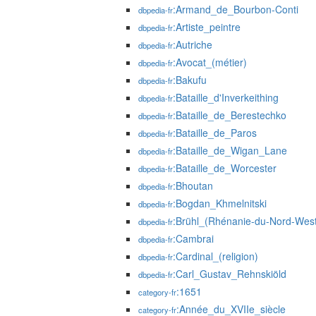
:Armand_de_Bourbon-Conti
dbpedia-fr
:Artiste_peintre
dbpedia-fr
:Autriche
dbpedia-fr
:Avocat_(métier)
dbpedia-fr
:Bakufu
dbpedia-fr
:Bataille_d'Inverkeithing
dbpedia-fr
:Bataille_de_Berestechko
dbpedia-fr
:Bataille_de_Paros
dbpedia-fr
:Bataille_de_Wigan_Lane
dbpedia-fr
:Bataille_de_Worcester
dbpedia-fr
:Bhoutan
dbpedia-fr
:Bogdan_Khmelnitski
dbpedia-fr
:Brühl_(Rhénanie-du-Nord-West
dbpedia-fr
:Cambrai
dbpedia-fr
:Cardinal_(religion)
dbpedia-fr
:Carl_Gustav_Rehnskiöld
dbpedia-fr
:1651
category-fr
:Année_du_XVIIe_siècle
category-fr