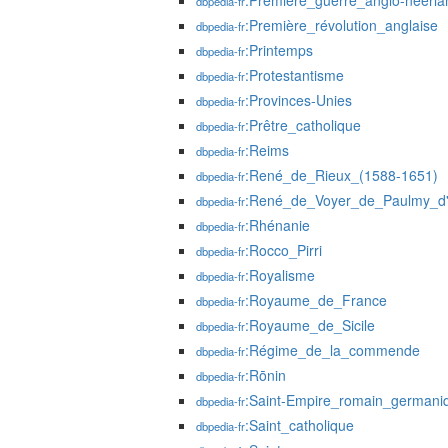
:Première_guerre_anglo-néerla
dbpedia-fr
:Première_révolution_anglaise
dbpedia-fr
:Printemps
dbpedia-fr
:Protestantisme
dbpedia-fr
:Provinces-Unies
dbpedia-fr
:Prêtre_catholique
dbpedia-fr
:Reims
dbpedia-fr
:René_de_Rieux_(1588-1651)
dbpedia-fr
:René_de_Voyer_de_Paulmy_d
dbpedia-fr
:Rhénanie
dbpedia-fr
:Rocco_Pirri
dbpedia-fr
:Royalisme
dbpedia-fr
:Royaume_de_France
dbpedia-fr
:Royaume_de_Sicile
dbpedia-fr
:Régime_de_la_commende
dbpedia-fr
:Rōnin
dbpedia-fr
:Saint-Empire_romain_germani
dbpedia-fr
:Saint_catholique
dbpedia-fr