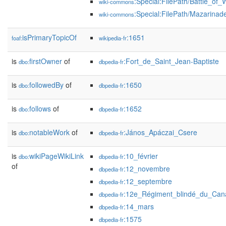
:Special:FilePath/Battle_of_
wiki-commons
:Special:FilePath/Mazarinade
wiki-commons
isPrimaryTopicOf
:1651
foaf:
wikipedia-fr
is
firstOwner
of
:Fort_de_Saint_Jean-Baptiste
dbo:
dbpedia-fr
is
followedBy
of
:1650
dbo:
dbpedia-fr
is
follows
of
:1652
dbo:
dbpedia-fr
is
notableWork
of
:János_Apáczai_Csere
dbo:
dbpedia-fr
is
wikiPageWikiLink
:10_février
dbo:
dbpedia-fr
of
:12_novembre
dbpedia-fr
:12_septembre
dbpedia-fr
:12e_Régiment_blindé_du_Can
dbpedia-fr
:14_mars
dbpedia-fr
:1575
dbpedia-fr