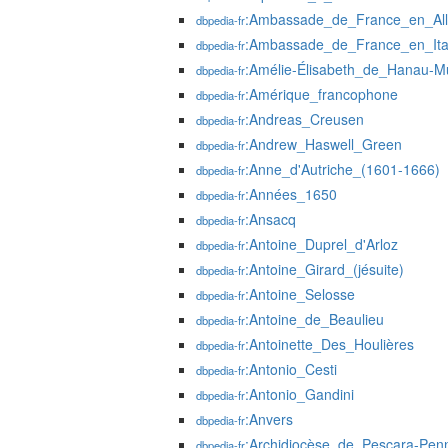
:Ambassade_de_France_en_Al
dbpedia-fr
:Ambassade_de_France_en_Ita
dbpedia-fr
:Amélie-Élisabeth_de_Hanau-
dbpedia-fr
:Amérique_francophone
dbpedia-fr
:Andreas_Creusen
dbpedia-fr
:Andrew_Haswell_Green
dbpedia-fr
:Anne_d'Autriche_(1601-1666)
dbpedia-fr
:Années_1650
dbpedia-fr
:Ansacq
dbpedia-fr
:Antoine_Duprel_d'Arloz
dbpedia-fr
:Antoine_Girard_(jésuite)
dbpedia-fr
:Antoine_Selosse
dbpedia-fr
:Antoine_de_Beaulieu
dbpedia-fr
:Antoinette_Des_Houlières
dbpedia-fr
:Antonio_Cesti
dbpedia-fr
:Antonio_Gandini
dbpedia-fr
:Anvers
dbpedia-fr
:Archidiocèse_de_Pescara-Pen
dbpedia-fr