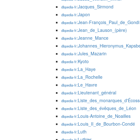
:Jacques_Sirmond
dbpedia-fr
:Japon
dbpedia-fr
:Jean-François_Paul_de_Gondi
dbpedia-fr
:Jean_de_Lauson_(père)
dbpedia-fr
:Jeanne_Mance
dbpedia-fr
:Johannes_Hieronymus_Kapsbe
dbpedia-fr
:Jules_Mazarin
dbpedia-fr
:Kyoto
dbpedia-fr
:La_Haye
dbpedia-fr
:La_Rochelle
dbpedia-fr
:Le_Havre
dbpedia-fr
:Lieutenant_général
dbpedia-fr
:Liste_des_monarques_d'Écoss
dbpedia-fr
:Liste_des_évêques_de_Léon
dbpedia-fr
:Louis-Antoine_de_Noailles
dbpedia-fr
:Louis_II_de_Bourbon-Condé
dbpedia-fr
:Luth
dbpedia-fr
:Luthier
dbpedia-fr