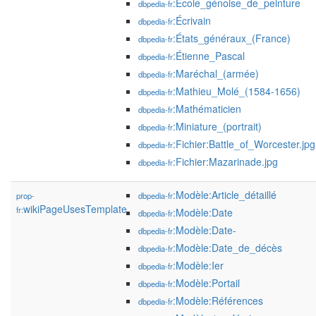
:École_génoise_de_peinture
dbpedia-fr
:Écrivain
dbpedia-fr
:États_généraux_(France)
dbpedia-fr
:Étienne_Pascal
dbpedia-fr
:Maréchal_(armée)
dbpedia-fr
:Mathieu_Molé_(1584-1656)
dbpedia-fr
:Mathématicien
dbpedia-fr
:Miniature_(portrait)
dbpedia-fr
:Fichier:Battle_of_Worcester.jpg
dbpedia-fr
:Fichier:Mazarinade.jpg
dbpedia-fr
:Modèle:Article_détaillé
prop-
dbpedia-fr
wikiPageUsesTemplate
fr:
:Modèle:Date
dbpedia-fr
:Modèle:Date-
dbpedia-fr
:Modèle:Date_de_décès
dbpedia-fr
:Modèle:Ier
dbpedia-fr
:Modèle:Portail
dbpedia-fr
:Modèle:Références
dbpedia-fr