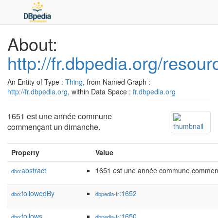
About:
http://fr.dbpedia.org/resou
An Entity of Type :
Thing
, from Named Graph :
http://fr.dbpedia.org
, within Data Space :
fr.dbpedia.org
1651 est une année commune
commençant un dimanche.
Property
Value
abstract
1651 est une année commune commenç
dbo:
followedBy
:1652
dbo:
dbpedia-fr
follows
:1650
dbo:
dbpedia-fr