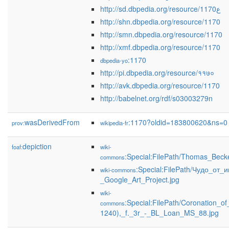
http://sd.dbpedia.org/resource/1170ع
http://shn.dbpedia.org/resource/1170
http://smn.dbpedia.org/resource/1170
http://xmf.dbpedia.org/resource/1170
:1170
dbpedia-yo
http://pi.dbpedia.org/resource/११७०
http://avk.dbpedia.org/resource/1170
http://babelnet.org/rdf/s03003279n
wasDerivedFrom
:1170?oldid=183800620&ns=0
prov:
wikipedia-fr
depiction
foaf:
wiki-
:Special:FilePath/Thomas_Beck
commons
:Special:FilePath/Чудо_от_
wiki-commons
_Google_Art_Project.jpg
wiki-
:Special:FilePath/Coronation_of
commons
1240),_f._3r_-_BL_Loan_MS_88.jpg