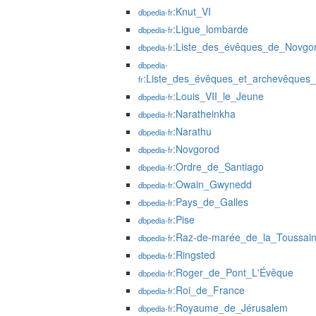
:Knut_VI
dbpedia-fr
:Ligue_lombarde
dbpedia-fr
:Liste_des_évêques_de_Novgo
dbpedia-fr
dbpedia-
:Liste_des_évêques_et_archevêques
fr
:Louis_VII_le_Jeune
dbpedia-fr
:Naratheinkha
dbpedia-fr
:Narathu
dbpedia-fr
:Novgorod
dbpedia-fr
:Ordre_de_Santiago
dbpedia-fr
:Owain_Gwynedd
dbpedia-fr
:Pays_de_Galles
dbpedia-fr
:Pise
dbpedia-fr
:Raz-de-marée_de_la_Toussai
dbpedia-fr
:Ringsted
dbpedia-fr
:Roger_de_Pont_L'Évêque
dbpedia-fr
:Roi_de_France
dbpedia-fr
:Royaume_de_Jérusalem
dbpedia-fr