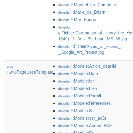
:Manuel_Ier_Comnène
dbpedia-fr
:Marie_de_Béarn
dbpedia-fr
:Mer_Rouge
dbpedia-fr
dbpedia-
:Fichier:Coronation_of_Henry_the_Yo
fr
1240),_f._3r_-_BL_Loan_MS_88.jpg
:Fichier:Чудо_от_иконы_-
dbpedia-fr
_Google_Art_Project.jpg
:Modèle:Article_détaillé
prop-
dbpedia-fr
wikiPageUsesTemplate
fr:
:Modèle:Date
dbpedia-fr
:Modèle:Ier
dbpedia-fr
:Modèle:Lien
dbpedia-fr
:Modèle:Portail
dbpedia-fr
:Modèle:Références
dbpedia-fr
:Modèle:S-
dbpedia-fr
:Modèle:1er_août
dbpedia-fr
:Modèle:Année_BNF
dbpedia-fr
:Modèle:Er