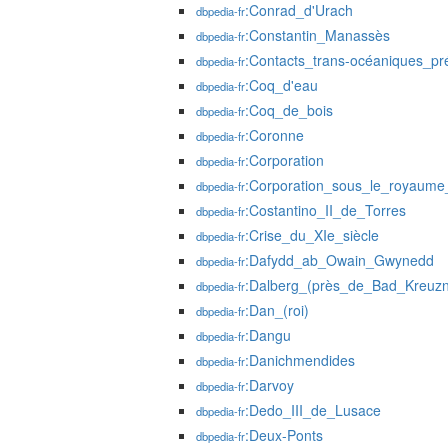
:Conrad_d'Urach
dbpedia-fr
:Constantin_Manassès
dbpedia-fr
:Contacts_trans-océaniques_pr
dbpedia-fr
:Coq_d'eau
dbpedia-fr
:Coq_de_bois
dbpedia-fr
:Coronne
dbpedia-fr
:Corporation
dbpedia-fr
:Corporation_sous_le_royaum
dbpedia-fr
:Costantino_II_de_Torres
dbpedia-fr
:Crise_du_XIe_siècle
dbpedia-fr
:Dafydd_ab_Owain_Gwynedd
dbpedia-fr
:Dalberg_(près_de_Bad_Kreuz
dbpedia-fr
:Dan_(roi)
dbpedia-fr
:Dangu
dbpedia-fr
:Danichmendides
dbpedia-fr
:Darvoy
dbpedia-fr
:Dedo_III_de_Lusace
dbpedia-fr
:Deux-Ponts
dbpedia-fr