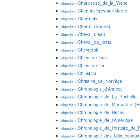
:Chartreuse_de_la_Verne
dbpedia-fr
:Chennevières-sur-Marne
dbpedia-fr
:Cherrueix
dbpedia-fr
:Cherré_(Sarthe)
dbpedia-fr
:Cheval_d'eau
dbpedia-fr
:Cheval_de_métal
dbpedia-fr
:Chevrefoil
dbpedia-fr
:Chien_de_bois
dbpedia-fr
:Chien_de_feu
dbpedia-fr
:Chlustina
dbpedia-fr
:Christina_de_Norvège
dbpedia-fr
:Chronologie_d'Annecy
dbpedia-fr
:Chronologie_de_La_Rochelle
dbpedia-fr
:Chronologie_de_Marseillan_(Hé
dbpedia-fr
:Chronologie_de_Reims
dbpedia-fr
:Chronologie_de_l'Amérique
dbpedia-fr
:Chronologie_de_l'histoire_de_
dbpedia-fr
:Chronologie_des_faits_écono
dbpedia-fr