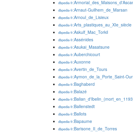
:Armorial_des_Maisons_d'Ascan
dbpedia-fr
:Arnaut-Guilhem_de_Marsan
dbpedia-fr
:Arnoul_de_Lisieux
dbpedia-fr
:Arts_plastiques_au_XIe_siècle
dbpedia-fr
:Askulf_Mac_Torkil
dbpedia-fr
:Assénides
dbpedia-fr
:Asukai_Masatsune
dbpedia-fr
:Auberchicourt
dbpedia-fr
:Auxonne
dbpedia-fr
:Avertin_de_Tours
dbpedia-fr
:Aymon_de_la_Porte_Saint-Our
dbpedia-fr
:Baghaberd
dbpedia-fr
:Balazé
dbpedia-fr
:Balian_d'Ibelin_(mort_en_1193
dbpedia-fr
:Ballenstedt
dbpedia-fr
:Ballots
dbpedia-fr
:Bapaume
dbpedia-fr
:Barisone_II_de_Torres
dbpedia-fr