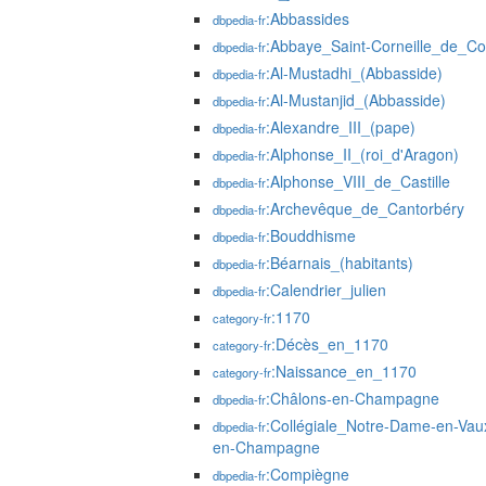
:Abbassides
dbpedia-fr
:Abbaye_Saint-Corneille_de_C
dbpedia-fr
:Al-Mustadhi_(Abbasside)
dbpedia-fr
:Al-Mustanjid_(Abbasside)
dbpedia-fr
:Alexandre_III_(pape)
dbpedia-fr
:Alphonse_II_(roi_d'Aragon)
dbpedia-fr
:Alphonse_VIII_de_Castille
dbpedia-fr
:Archevêque_de_Cantorbéry
dbpedia-fr
:Bouddhisme
dbpedia-fr
:Béarnais_(habitants)
dbpedia-fr
:Calendrier_julien
dbpedia-fr
:1170
category-fr
:Décès_en_1170
category-fr
:Naissance_en_1170
category-fr
:Châlons-en-Champagne
dbpedia-fr
:Collégiale_Notre-Dame-en-Va
dbpedia-fr
en-Champagne
:Compiègne
dbpedia-fr