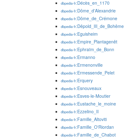
:Décès_en_1170
dbpedia-fr
:Dôme_d'Alexandrie
dbpedia-fr
:Dôme_de_Crémone
dbpedia-fr
:Děpold_III_de_Bohême
dbpedia-fr
:Eguisheim
dbpedia-fr
:Empire_Plantagenêt
dbpedia-fr
:Ephraïm_de_Bonn
dbpedia-fr
:Ermanno
dbpedia-fr
:Ermenonville
dbpedia-fr
:Ermessende_Pelet
dbpedia-fr
:Erquery
dbpedia-fr
:Esnouveaux
dbpedia-fr
:Esves-le-Moutier
dbpedia-fr
:Eustache_le_moine
dbpedia-fr
:Ezzelino_II
dbpedia-fr
:Famille_Altoviti
dbpedia-fr
:Famille_O'Riordan
dbpedia-fr
:Famille_de_Chabot
dbpedia-fr