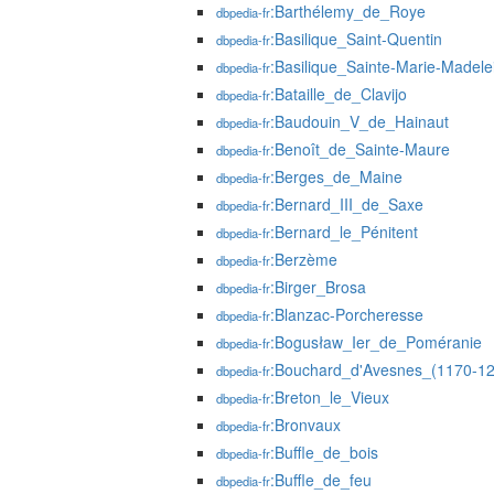
:Barthélemy_de_Roye
dbpedia-fr
:Basilique_Saint-Quentin
dbpedia-fr
:Basilique_Sainte-Marie-Madel
dbpedia-fr
:Bataille_de_Clavijo
dbpedia-fr
:Baudouin_V_de_Hainaut
dbpedia-fr
:Benoît_de_Sainte-Maure
dbpedia-fr
:Berges_de_Maine
dbpedia-fr
:Bernard_III_de_Saxe
dbpedia-fr
:Bernard_le_Pénitent
dbpedia-fr
:Berzème
dbpedia-fr
:Birger_Brosa
dbpedia-fr
:Blanzac-Porcheresse
dbpedia-fr
:Bogusław_Ier_de_Poméranie
dbpedia-fr
:Bouchard_d'Avesnes_(1170-1
dbpedia-fr
:Breton_le_Vieux
dbpedia-fr
:Bronvaux
dbpedia-fr
:Buffle_de_bois
dbpedia-fr
:Buffle_de_feu
dbpedia-fr