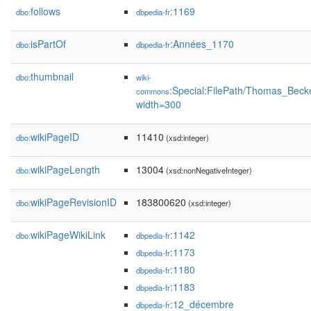
follows
:1169
dbo:
dbpedia-fr
isPartOf
:Années_1170
dbo:
dbpedia-fr
thumbnail
dbo:
wiki-
:Special:FilePath/Thomas_Beck
commons
width=300
wikiPageID
11410
dbo:
(xsd:integer)
wikiPageLength
13004
dbo:
(xsd:nonNegativeInteger)
wikiPageRevisionID
183800620
dbo:
(xsd:integer)
wikiPageWikiLink
:1142
dbo:
dbpedia-fr
:1173
dbpedia-fr
:1180
dbpedia-fr
:1183
dbpedia-fr
:12_décembre
dbpedia-fr