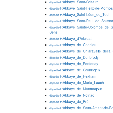
:Abbaye_Saint-Césaire
dbpedia-fr
:Abbaye_Saint-Félix-de-Montce
dbpedia-fr
:Abbaye_Saint-Léon_de_Toul
dbpedia-fr
:Abbaye_Saint-Paul_de_Soisso
dbpedia-fr
:Abbaye_Sainte-Colombe_de_Sa
dbpedia-fr
Sens
:Abbaye_d'Arbroath
dbpedia-fr
:Abbaye_de_Cherlieu
dbpedia-fr
:Abbaye_de_Chiaravalle_della
dbpedia-fr
:Abbaye_de_Dunbrody
dbpedia-fr
:Abbaye_de_Fontenay
dbpedia-fr
:Abbaye_de_Gröningen
dbpedia-fr
:Abbaye_de_Hexham
dbpedia-fr
:Abbaye_de_Maria_Laach
dbpedia-fr
:Abbaye_de_Montmajour
dbpedia-fr
:Abbaye_de_Noirlac
dbpedia-fr
:Abbaye_de_Prüm
dbpedia-fr
:Abbaye_de_Saint-Amant-de-Bo
dbpedia-fr