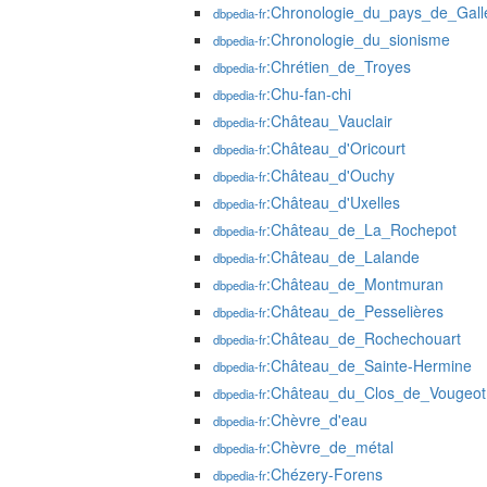
:Chronologie_du_pays_de_Gall
dbpedia-fr
:Chronologie_du_sionisme
dbpedia-fr
:Chrétien_de_Troyes
dbpedia-fr
:Chu-fan-chi
dbpedia-fr
:Château_Vauclair
dbpedia-fr
:Château_d'Oricourt
dbpedia-fr
:Château_d'Ouchy
dbpedia-fr
:Château_d'Uxelles
dbpedia-fr
:Château_de_La_Rochepot
dbpedia-fr
:Château_de_Lalande
dbpedia-fr
:Château_de_Montmuran
dbpedia-fr
:Château_de_Pesselières
dbpedia-fr
:Château_de_Rochechouart
dbpedia-fr
:Château_de_Sainte-Hermine
dbpedia-fr
:Château_du_Clos_de_Vougeot
dbpedia-fr
:Chèvre_d'eau
dbpedia-fr
:Chèvre_de_métal
dbpedia-fr
:Chézery-Forens
dbpedia-fr