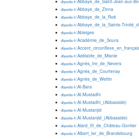
:Abbaye_de_Saint-Jean-aux-Bo
dbpedia-fr
:Abbaye_de_Zinna
dbpedia-fr
:Abbaye_de_la_Roë
dbpedia-fr
:Abbaye_de_la_Sainte-Trinité_
dbpedia-fr
:Ableiges
dbpedia-fr
:Académie_de_Soura
dbpedia-fr
:Accent_circonflexe_en_françai
dbpedia-fr
:Adélaïde_de_Misnie
dbpedia-fr
:Agnès_Ire_de_Nevers
dbpedia-fr
:Agnès_de_Courtenay
dbpedia-fr
:Agnès_de_Wettin
dbpedia-fr
:Al-Bara
dbpedia-fr
:Al-Mustadhi
dbpedia-fr
:Al-Mustadhi_(Abbasside)
dbpedia-fr
:Al-Mustanjid
dbpedia-fr
:Al-Mustanjid_(Abbasside)
dbpedia-fr
:Alard_III_de_Château-Gontier
dbpedia-fr
:Albert_Ier_de_Brandebourg
dbpedia-fr