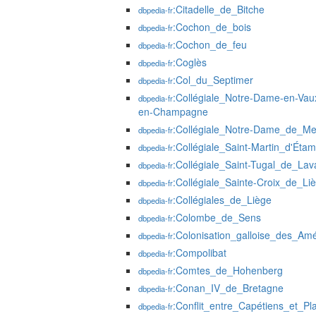
:Citadelle_de_Bitche
dbpedia-fr
:Cochon_de_bois
dbpedia-fr
:Cochon_de_feu
dbpedia-fr
:Coglès
dbpedia-fr
:Col_du_Septimer
dbpedia-fr
:Collégiale_Notre-Dame-en-Va
dbpedia-fr
en-Champagne
:Collégiale_Notre-Dame_de_Me
dbpedia-fr
:Collégiale_Saint-Martin_d'Éta
dbpedia-fr
:Collégiale_Saint-Tugal_de_Lav
dbpedia-fr
:Collégiale_Sainte-Croix_de_Li
dbpedia-fr
:Collégiales_de_Liège
dbpedia-fr
:Colombe_de_Sens
dbpedia-fr
:Colonisation_galloise_des_Am
dbpedia-fr
:Compolibat
dbpedia-fr
:Comtes_de_Hohenberg
dbpedia-fr
:Conan_IV_de_Bretagne
dbpedia-fr
:Conflit_entre_Capétiens_et_Pl
dbpedia-fr