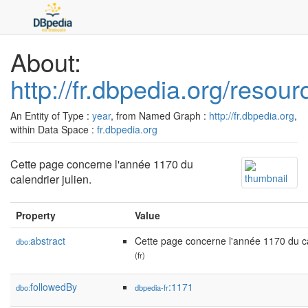
About:
http://fr.dbpedia.org/resou
An Entity of Type :
year
, from Named Graph :
http://fr.dbpedia.org
,
within Data Space :
fr.dbpedia.org
Cette page concerne l'année 1170 du
calendrier julien.
Property
Value
abstract
Cette page concerne l'année 1170 du cal
dbo:
(fr)
followedBy
:1171
dbo:
dbpedia-fr