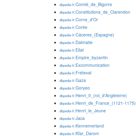
:Comté_de_Bigorre
dbpedia-fr
:Constitutions_de_Clarendon
dbpedia-fr
:Corne_d'Or
dbpedia-fr
:Corée
dbpedia-fr
:Cáceres_(Espagne)
dbpedia-fr
:Dalmatie
dbpedia-fr
:Eilat
dbpedia-fr
:Empire_byzantin
dbpedia-fr
:Excommunication
dbpedia-fr
:Fréteval
dbpedia-fr
:Gaza
dbpedia-fr
:Goryeo
dbpedia-fr
:Henri_II_(roi_d'Angleterre)
dbpedia-fr
:Henri_de_France_(1121-1175)
dbpedia-fr
:Henri_le_Jeune
dbpedia-fr
:Jaca
dbpedia-fr
:Kennemerland
dbpedia-fr
:Kfar_Darom
dbpedia-fr