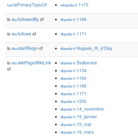
isPrimaryTopicOf
:1170
foaf:
wikipedia-fr
is
followedBy
of
:1169
dbo:
dbpedia-fr
is
follows
of
:1171
dbo:
dbpedia-fr
is
startReign
of
:Hugues_III_d'Oisy
dbo:
dbpedia-fr
is
wikiPageWikiLink
:Švábenice
dbo:
dbpedia-fr
of
:1134
dbpedia-fr
:1160
dbpedia-fr
:1166
dbpedia-fr
:1171
dbpedia-fr
:1202
dbpedia-fr
:14_novembre
dbpedia-fr
:15_janvier
dbpedia-fr
:15_mai
dbpedia-fr
:19_mars
dbpedia-fr