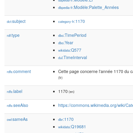
dbpedia-fr
:Modèle:Palette_Années
dbpedia-fr
subject
:1170
dct:
category-fr
type
:TimePeriod
rdf:
dbo
:Year
dbo
:Q577
wikidata
:TimeInterval
dul
comment
Cette page concerne l'année 1170 du cal
rdfs:
(fr)
label
1170
rdfs:
(en)
seeAlso
https://commons.wikimedia.org/wiki/Ca
rdfs:
sameAs
:1170
owl:
dbr
:Q19681
wikidata