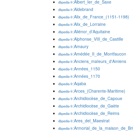
:Albert_Ier_de_Saxe
dbpedia-fr
:Aldebrand
dbpedia-fr
:Alix_de_France_(1151-1198)
dbpedia-fr
:Alix_de_Lorraine
dbpedia-fr
:Aliénor_d'Aquitaine
dbpedia-fr
:Alphonse_VIII_de_Castille
dbpedia-fr
:Amaury
dbpedia-fr
:Amédée_II_de_Montfaucon
dbpedia-fr
:Anciens_maïeurs_d'Amiens
dbpedia-fr
:Années_1150
dbpedia-fr
:Années_1170
dbpedia-fr
:Aqaba
dbpedia-fr
:Arces_(Charente-Maritime)
dbpedia-fr
:Archidiocèse_de_Capoue
dbpedia-fr
:Archidiocèse_de_Gaète
dbpedia-fr
:Archidiocèse_de_Reims
dbpedia-fr
:Ares_del_Maestrat
dbpedia-fr
:Armorial_de_la_maison_de_Br
dbpedia-fr