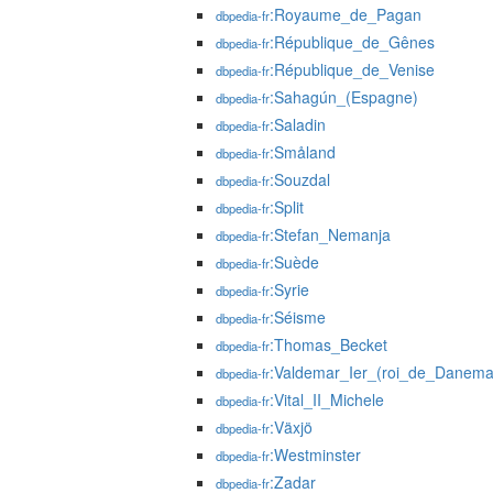
:Royaume_de_Pagan
dbpedia-fr
:République_de_Gênes
dbpedia-fr
:République_de_Venise
dbpedia-fr
:Sahagún_(Espagne)
dbpedia-fr
:Saladin
dbpedia-fr
:Småland
dbpedia-fr
:Souzdal
dbpedia-fr
:Split
dbpedia-fr
:Stefan_Nemanja
dbpedia-fr
:Suède
dbpedia-fr
:Syrie
dbpedia-fr
:Séisme
dbpedia-fr
:Thomas_Becket
dbpedia-fr
:Valdemar_Ier_(roi_de_Danema
dbpedia-fr
:Vital_II_Michele
dbpedia-fr
:Växjö
dbpedia-fr
:Westminster
dbpedia-fr
:Zadar
dbpedia-fr