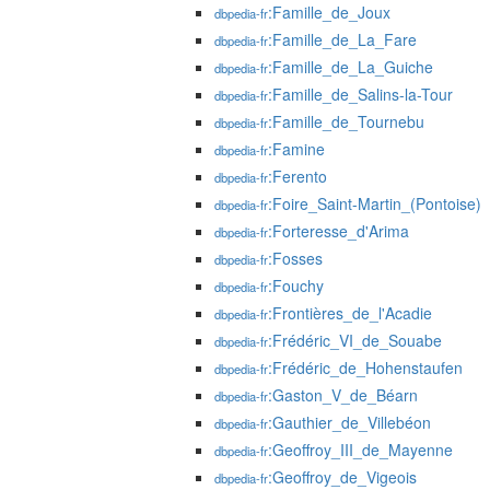
:Famille_de_Joux
dbpedia-fr
:Famille_de_La_Fare
dbpedia-fr
:Famille_de_La_Guiche
dbpedia-fr
:Famille_de_Salins-la-Tour
dbpedia-fr
:Famille_de_Tournebu
dbpedia-fr
:Famine
dbpedia-fr
:Ferento
dbpedia-fr
:Foire_Saint-Martin_(Pontoise)
dbpedia-fr
:Forteresse_d'Arima
dbpedia-fr
:Fosses
dbpedia-fr
:Fouchy
dbpedia-fr
:Frontières_de_l'Acadie
dbpedia-fr
:Frédéric_VI_de_Souabe
dbpedia-fr
:Frédéric_de_Hohenstaufen
dbpedia-fr
:Gaston_V_de_Béarn
dbpedia-fr
:Gauthier_de_Villebéon
dbpedia-fr
:Geoffroy_III_de_Mayenne
dbpedia-fr
:Geoffroy_de_Vigeois
dbpedia-fr