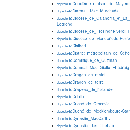
:Deuxième_maison_de_Mayen
dbpedia-fr
:Diarmait_Mac_Murchada
dbpedia-fr
:Diocèse_de_Calahorra_et_La_
dbpedia-fr
Logroño
:Diocèse_de_Frosinone-Veroli-F
dbpedia-fr
:Diocèse_de_Mondoñedo-Ferro
dbpedia-fr
:Disibod
dbpedia-fr
:District_métropolitain_de_Seft
dbpedia-fr
:Dominique_de_Guzmán
dbpedia-fr
:Domnall_Mac_Giolla_Phádraig
dbpedia-fr
:Dragon_de_métal
dbpedia-fr
:Dragon_de_terre
dbpedia-fr
:Drapeau_de_l'Islande
dbpedia-fr
:Dublin
dbpedia-fr
:Duché_de_Cracovie
dbpedia-fr
:Duché_de_Mecklembourg-Star
dbpedia-fr
:Dynastie_MacCarthy
dbpedia-fr
:Dynastie_des_Chehab
dbpedia-fr