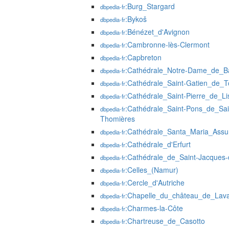
:Burg_Stargard
dbpedia-fr
:Bykoš
dbpedia-fr
:Bénézet_d'Avignon
dbpedia-fr
:Cambronne-lès-Clermont
dbpedia-fr
:Capbreton
dbpedia-fr
:Cathédrale_Notre-Dame_de_B
dbpedia-fr
:Cathédrale_Saint-Gatien_de_T
dbpedia-fr
:Cathédrale_Saint-Pierre_de_Li
dbpedia-fr
:Cathédrale_Saint-Pons_de_Sai
dbpedia-fr
Thomières
:Cathédrale_Santa_Maria_Assu
dbpedia-fr
:Cathédrale_d'Erfurt
dbpedia-fr
:Cathédrale_de_Saint-Jacques-
dbpedia-fr
:Celles_(Namur)
dbpedia-fr
:Cercle_d'Autriche
dbpedia-fr
:Chapelle_du_château_de_Lava
dbpedia-fr
:Charmes-la-Côte
dbpedia-fr
:Chartreuse_de_Casotto
dbpedia-fr