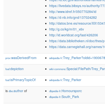
https://livedata.bibsys.no/authority/7
http://www.idref.fr/050770284/id
https://d-nb.info/gnd/137024282
http://datos.bne.es/resource/XX1534
http://g.co/kg/m/01_x6v
http://id.worldcat.org/fast/426206
https://data.bibliotheken.nl/doc/thes
https://data.carnegiehall.org/names
wasDerivedFrom
:Trey_Parker?oldid=190067
prov:
wikipedia-fr
depiction
:Special:FilePath/Trey_P
foaf:
wiki-commons
isPrimaryTopicOf
:Trey_Parker
foaf:
wikipedia-fr
is
author
of
:Homoursporc
dbo:
dbpedia-fr
:South_Park
dbpedia-fr