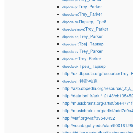
:Trey_Parker
dbpedia-pt
:Trey_Parker
dbpedia-ro
:Паркер,_Трей
dbpedia-ru
:Trey_Parker
dbpedia-simple
:Trey_Parker
dbpedia-sq
:Треј_Паркер
dbpedia-sr
:Trey_Parker
dbpedia-sv
:Trey_Parker
dbpedia-tr
:Трей_Паркер
dbpedia-uk
http://uz.dbpedia.org/resource/Trey_
:特雷·帕克
dbpedia-zh
http://azb.dbpedia.org/
http://data.bnf.fr/ark:/12148/cb1354
http://musicbrainz.org/artist/b8e47
http://musicbrainz.org/artist/bdd7d
http://viaf.org/viaf/39540432
http://vocab.getty.edu/ulan/50016128
https://id.loc.gov/authorities/names