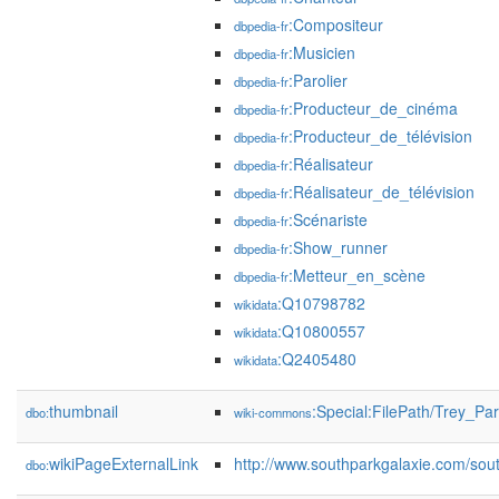
:Compositeur
dbpedia-fr
:Musicien
dbpedia-fr
:Parolier
dbpedia-fr
:Producteur_de_cinéma
dbpedia-fr
:Producteur_de_télévision
dbpedia-fr
:Réalisateur
dbpedia-fr
:Réalisateur_de_télévision
dbpedia-fr
:Scénariste
dbpedia-fr
:Show_runner
dbpedia-fr
:Metteur_en_scène
dbpedia-fr
:Q10798782
wikidata
:Q10800557
wikidata
:Q2405480
wikidata
thumbnail
:Special:FilePath/Trey_P
dbo:
wiki-commons
wikiPageExternalLink
http://www.southparkgalaxie.com/sout
dbo: