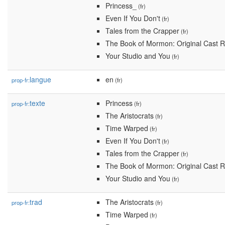
Princess_
(fr)
Even If You Don't
(fr)
Tales from the Crapper
(fr)
The Book of Mormon: Original Cast 
Your Studio and You
(fr)
langue
en
prop-fr:
(fr)
texte
Princess
prop-fr:
(fr)
The Aristocrats
(fr)
Time Warped
(fr)
Even If You Don't
(fr)
Tales from the Crapper
(fr)
The Book of Mormon: Original Cast 
Your Studio and You
(fr)
trad
The Aristocrats
prop-fr:
(fr)
Time Warped
(fr)