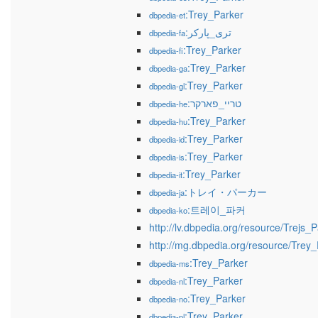
:Trey_Parker
dbpedia-et
:تری_پارکر
dbpedia-fa
:Trey_Parker
dbpedia-fi
:Trey_Parker
dbpedia-ga
:Trey_Parker
dbpedia-gl
:טריי_פארקר
dbpedia-he
:Trey_Parker
dbpedia-hu
:Trey_Parker
dbpedia-id
:Trey_Parker
dbpedia-is
:Trey_Parker
dbpedia-it
:トレイ・パーカー
dbpedia-ja
:트레이_파커
dbpedia-ko
http://lv.dbpedia.org/resource/Trejs_
http://mg.dbpedia.org/resource/Trey
:Trey_Parker
dbpedia-ms
:Trey_Parker
dbpedia-nl
:Trey_Parker
dbpedia-no
:Trey_Parker
dbpedia-pl