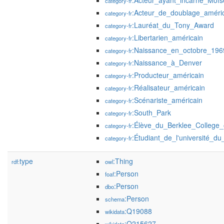
:Acteur_ayant_incarné_Moïs
category-fr
:Acteur_de_doublage_améri
category-fr
:Lauréat_du_Tony_Award
category-fr
:Libertarien_américain
category-fr
:Naissance_en_octobre_196
category-fr
:Naissance_à_Denver
category-fr
:Producteur_américain
category-fr
:Réalisateur_américain
category-fr
:Scénariste_américain
category-fr
:South_Park
category-fr
:Élève_du_Berklee_College_
category-fr
:Étudiant_de_l'université_d
category-fr
type
:Thing
rdf:
owl
:Person
foaf
:Person
dbo
:Person
schema
:Q19088
wikidata
:Q215627