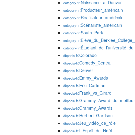
:Naissance_à_Denver
category-fr
:Producteur_américain
category-fr
:Réalisateur_américain
category-fr
:Scénariste_américain
category-fr
:South_Park
category-fr
:Élève_du_Berklee_College_
category-fr
:Étudiant_de_l'université_d
category-fr
:Colorado
dbpedia-fr
:Comedy_Central
dbpedia-fr
:Denver
dbpedia-fr
:Emmy_Awards
dbpedia-fr
:Eric_Cartman
dbpedia-fr
:Frank_vs_Girard
dbpedia-fr
:Grammy_Award_du_meilleu
dbpedia-fr
:Grammy_Awards
dbpedia-fr
:Herbert_Garrison
dbpedia-fr
:Jeu_vidéo_de_rôle
dbpedia-fr
:L'Esprit_de_Noël
dbpedia-fr