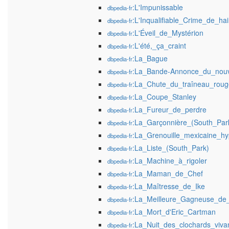
:L'Impunissable
dbpedia-fr
:L'Inqualifiable_Crime_de_h
dbpedia-fr
:L'Éveil_de_Mystérion
dbpedia-fr
:L'été,_ça_craint
dbpedia-fr
:La_Bague
dbpedia-fr
:La_Bande-Annonce_du_nouv
dbpedia-fr
:La_Chute_du_traîneau_roug
dbpedia-fr
:La_Coupe_Stanley
dbpedia-fr
:La_Fureur_de_perdre
dbpedia-fr
:La_Garçonnière_(South_Par
dbpedia-fr
:La_Grenouille_mexicaine_h
dbpedia-fr
:La_Liste_(South_Park)
dbpedia-fr
:La_Machine_à_rigoler
dbpedia-fr
:La_Maman_de_Chef
dbpedia-fr
:La_Maîtresse_de_Ike
dbpedia-fr
:La_Meilleure_Gagneuse_de_
dbpedia-fr
:La_Mort_d'Eric_Cartman
dbpedia-fr
:La_Nuit_des_clochards_viva
dbpedia-fr