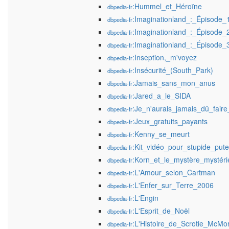
:Hummel_et_Héroïne
dbpedia-fr
:Imaginationland_:_Épisode_
dbpedia-fr
:Imaginationland_:_Épisode_
dbpedia-fr
:Imaginationland_:_Épisode_
dbpedia-fr
:Inseption,_m'voyez
dbpedia-fr
:Insécurité_(South_Park)
dbpedia-fr
:Jamais_sans_mon_anus
dbpedia-fr
:Jared_a_le_SIDA
dbpedia-fr
:Je_n'aurais_jamais_dû_faire
dbpedia-fr
:Jeux_gratuits_payants
dbpedia-fr
:Kenny_se_meurt
dbpedia-fr
:Kit_vidéo_pour_stupide_put
dbpedia-fr
:Korn_et_le_mystère_mystér
dbpedia-fr
:L'Amour_selon_Cartman
dbpedia-fr
:L'Enfer_sur_Terre_2006
dbpedia-fr
:L'Engin
dbpedia-fr
:L'Esprit_de_Noël
dbpedia-fr
:L'Histoire_de_Scrotie_McMo
dbpedia-fr