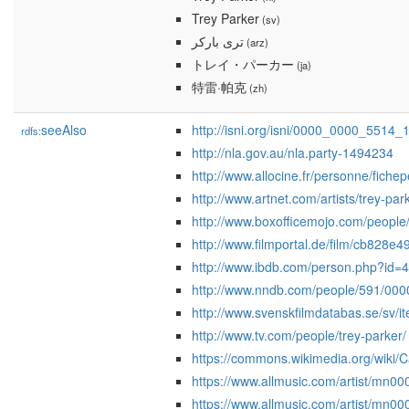
Trey Parker
(sv)
ترى باركر
(arz)
トレイ・パーカー
(ja)
特雷·帕克
(zh)
seeAlso
http://isni.org/isni/0000_0000_5514_
rdfs:
http://nla.gov.au/nla.party-1494234
http://www.allocine.fr/personne/fi
http://www.artnet.com/artists/trey-par
http://www.boxofficemojo.com/people/
http://www.filmportal.de/film/cb82
http://www.ibdb.com/person.php?id=
http://www.nndb.com/people/591/000
http://www.svenskfilmdatabas.se/sv/
http://www.tv.com/people/trey-parker/
https://commons.wikimedia.org/wiki/
https://www.allmusic.com/artist/mn0
https://www.allmusic.com/artist/mn0