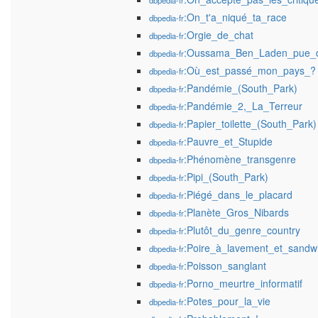
dbpedia-fr
:On_t'a_niqué_ta_race
dbpedia-fr
:Orgie_de_chat
dbpedia-fr
:Oussama_Ben_Laden_pue_d
dbpedia-fr
:Où_est_passé_mon_pays_?
dbpedia-fr
:Pandémie_(South_Park)
dbpedia-fr
:Pandémie_2,_La_Terreur
dbpedia-fr
:Papier_toilette_(South_Park)
dbpedia-fr
:Pauvre_et_Stupide
dbpedia-fr
:Phénomène_transgenre
dbpedia-fr
:Pipi_(South_Park)
dbpedia-fr
:Piégé_dans_le_placard
dbpedia-fr
:Planète_Gros_Nibards
dbpedia-fr
:Plutôt_du_genre_country
dbpedia-fr
:Poire_à_lavement_et_sandw
dbpedia-fr
:Poisson_sanglant
dbpedia-fr
:Porno_meurtre_informatif
dbpedia-fr
:Potes_pour_la_vie
dbpedia-fr