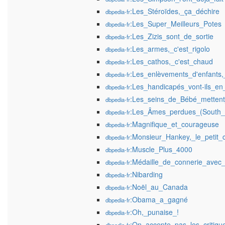
:Les_Stéroïdes,_ça_déchire
dbpedia-fr
:Les_Super_Meilleurs_Potes
dbpedia-fr
:Les_Zizis_sont_de_sortie
dbpedia-fr
:Les_armes,_c'est_rigolo
dbpedia-fr
:Les_cathos,_c'est_chaud
dbpedia-fr
:Les_enlèvements_d'enfants,
dbpedia-fr
:Les_handicapés_vont-ils_en
dbpedia-fr
:Les_seins_de_Bébé_mettent
dbpedia-fr
:Les_Âmes_perdues_(South_
dbpedia-fr
:Magnifique_et_courageuse
dbpedia-fr
:Monsieur_Hankey,_le_petit_
dbpedia-fr
:Muscle_Plus_4000
dbpedia-fr
:Médaille_de_connerie_avec
dbpedia-fr
:Nibarding
dbpedia-fr
:Noël_au_Canada
dbpedia-fr
:Obama_a_gagné
dbpedia-fr
:Oh,_punaise_!
dbpedia-fr
:On_accepte_pas_les_critiqu