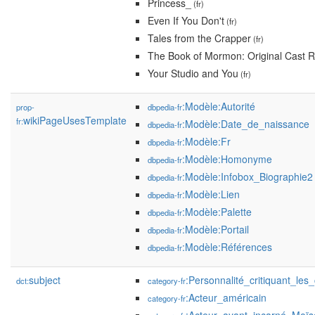
Princess_
(fr)
Even If You Don't
(fr)
Tales from the Crapper
(fr)
The Book of Mormon: Original Cast 
Your Studio and You
(fr)
:Modèle:Autorité
prop-
dbpedia-fr
wikiPageUsesTemplate
fr:
:Modèle:Date_de_naissance
dbpedia-fr
:Modèle:Fr
dbpedia-fr
:Modèle:Homonyme
dbpedia-fr
:Modèle:Infobox_Biographie2
dbpedia-fr
:Modèle:Lien
dbpedia-fr
:Modèle:Palette
dbpedia-fr
:Modèle:Portail
dbpedia-fr
:Modèle:Références
dbpedia-fr
subject
:Personnalité_critiquant_les
dct:
category-fr
:Acteur_américain
category-fr