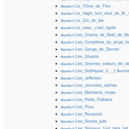
:Le_Trône_de_Fion
dbpedia-fr
:Le_Vagin_tout_neuf_de_M._
dbpedia-fr
:Le_Zizi_de_Ike
dbpedia-fr
:Le_veau,_c'est_rigolo
dbpedia-fr
:Les_Chants_de_Noël_de_M
dbpedia-fr
:Les_Comptines_du_singe_ba
dbpedia-fr
:Les_Gangs_de_Denver
dbpedia-fr
:Les_Gluants
dbpedia-fr
:Les_Gnomes_voleurs_de_sli
dbpedia-fr
:Les_Gothiques_3_:_L'Auror
dbpedia-fr
:Les_Jefferson
dbpedia-fr
:Les_Journées_vaches
dbpedia-fr
:Les_Méchants_ninjas
dbpedia-fr
:Les_Petits_Policiers
dbpedia-fr
:Les_Poux
dbpedia-fr
:Les_Rouquins
dbpedia-fr
:Les_Scouts_juifs
dbpedia-fr
:Les_Simpson_l'ont_déjà_fait
dbpedia-fr