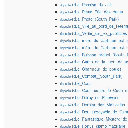
:La_Passion_du_Juif
dbpedia-fr
:La_Petite_Fée_des_dents
dbpedia-fr
:La_Photo_(South_Park)
dbpedia-fr
:La_Ville_au_bord_de_l'éterni
dbpedia-fr
:La_Vérité_sur_les_publicités
dbpedia-fr
:La_mère_de_Cartman_est_to
dbpedia-fr
:La_mère_de_Cartman_est_u
dbpedia-fr
:Le_Buisson_ardent_(South_
dbpedia-fr
:Le_Camp_de_la_mort_de_to
dbpedia-fr
:Le_Charmeur_de_poules
dbpedia-fr
:Le_Combat_(South_Park)
dbpedia-fr
:Le_Coon
dbpedia-fr
:Le_Coon_contre_le_Coon_e
dbpedia-fr
:Le_Derby_de_Pinewood
dbpedia-fr
:Le_Dernier_des_Méhicains
dbpedia-fr
:Le_Don_incroyable_de_Car
dbpedia-fr
:Le_Fantastique_Mystère_d
dbpedia-fr
:Le_Fœtus_siamo-maxillaire
dbpedia-fr