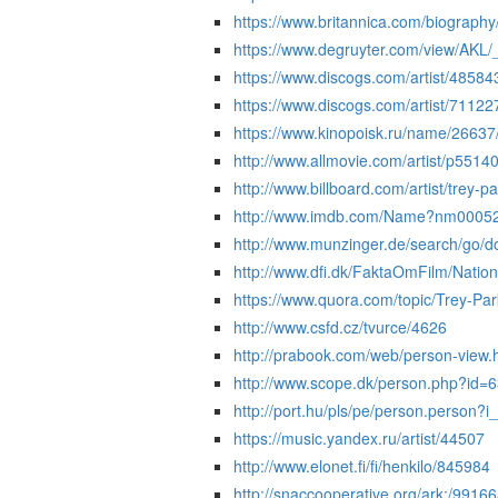
https://www.britannica.com/biography
https://www.degruyter.com/view/AK
https://www.discogs.com/artist/48584
https://www.discogs.com/artist/71122
https://www.kinopoisk.ru/name/26637
http://www.allmovie.com/artist/p5514
http://www.billboard.com/artist/trey-p
http://www.imdb.com/Name?nm0005
http://www.munzinger.de/search/go/
http://www.dfi.dk/FaktaOmFilm/Natio
https://www.quora.com/topic/Trey-Par
http://www.csfd.cz/tvurce/4626
http://prabook.com/web/person-view.
http://www.scope.dk/person.php?id=
http://port.hu/pls/pe/person.person?
https://music.yandex.ru/artist/44507
http://www.elonet.fi/fi/henkilo/845984
http://snaccooperative.org/ark:/991