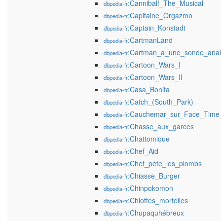
:Cannibal!_The_Musical
dbpedia-fr
:Capitaine_Orgazmo
dbpedia-fr
:Captain_Konstadt
dbpedia-fr
:CartmanLand
dbpedia-fr
:Cartman_a_une_sonde_ana
dbpedia-fr
:Cartoon_Wars_I
dbpedia-fr
:Cartoon_Wars_II
dbpedia-fr
:Casa_Bonita
dbpedia-fr
:Catch_(South_Park)
dbpedia-fr
:Cauchemar_sur_Face_Time
dbpedia-fr
:Chasse_aux_garces
dbpedia-fr
:Chattomique
dbpedia-fr
:Chef_Aid
dbpedia-fr
:Chef_pète_les_plombs
dbpedia-fr
:Chiasse_Burger
dbpedia-fr
:Chinpokomon
dbpedia-fr
:Chiottes_mortelles
dbpedia-fr
:Chupaquhébreux
dbpedia-fr