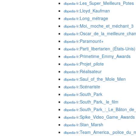
:Les_Super_Meilleurs_Potes
dbpedia-fr
:Lloyd_Kaufman
dbpedia-fr
:Long_métrage
dbpedia-fr
:Moi,_moche_et_méchant_3
dbpedia-fr
:Oscar_de_la_meilleure_chan
dbpedia-fr
:Paramount+
dbpedia-fr
:Parti_libertarien_(États-Unis)
dbpedia-fr
:Primetime_Emmy_Awards
dbpedia-fr
:Projet_pilote
dbpedia-fr
:Réalisateur
dbpedia-fr
:Saul_of_the_Mole_Men
dbpedia-fr
:Scénariste
dbpedia-fr
:South_Park
dbpedia-fr
:South_Park,_le_film
dbpedia-fr
:South_Park_:_Le_Bâton_de_l
dbpedia-fr
:Spike_Video_Game_Awards
dbpedia-fr
:Stan_Marsh
dbpedia-fr
:Team_America,_police_du_
dbpedia-fr