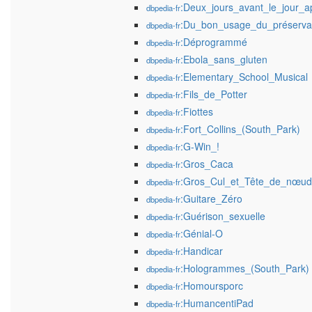
:Deux_jours_avant_le_jour_
dbpedia-fr
:Du_bon_usage_du_préservat
dbpedia-fr
:Déprogrammé
dbpedia-fr
:Ebola_sans_gluten
dbpedia-fr
:Elementary_School_Musical
dbpedia-fr
:Fils_de_Potter
dbpedia-fr
:Fiottes
dbpedia-fr
:Fort_Collins_(South_Park)
dbpedia-fr
:G-Win_!
dbpedia-fr
:Gros_Caca
dbpedia-fr
:Gros_Cul_et_Tête_de_nœud
dbpedia-fr
:Guitare_Zéro
dbpedia-fr
:Guérison_sexuelle
dbpedia-fr
:Génial-O
dbpedia-fr
:Handicar
dbpedia-fr
:Hologrammes_(South_Park)
dbpedia-fr
:Homoursporc
dbpedia-fr
:HumancentiPad
dbpedia-fr