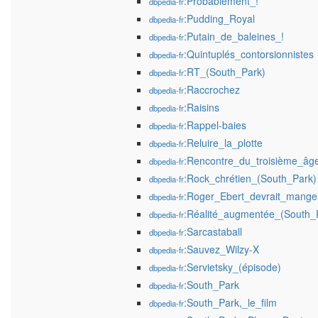
:Probablement_!
dbpedia-fr
:Pudding_Royal
dbpedia-fr
:Putain_de_baleines_!
dbpedia-fr
:Quintuplés_contorsionnistes
dbpedia-fr
:RT_(South_Park)
dbpedia-fr
:Raccrochez
dbpedia-fr
:Raisins
dbpedia-fr
:Rappel-baies
dbpedia-fr
:Reluire_la_plotte
dbpedia-fr
:Rencontre_du_troisième_âg
dbpedia-fr
:Rock_chrétien_(South_Park)
dbpedia-fr
:Roger_Ebert_devrait_mange
dbpedia-fr
:Réalité_augmentée_(South_
dbpedia-fr
:Sarcastaball
dbpedia-fr
:Sauvez_Wilzy-X
dbpedia-fr
:Servietsky_(épisode)
dbpedia-fr
:South_Park
dbpedia-fr
:South_Park,_le_film
dbpedia-fr