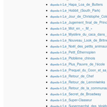
:Le_Hapa_Loa_de_Butters
dbpedia-fr
:Le_Hobbit_(South_Park)
dbpedia-fr
:Le_Jour_de_Christophe_Co
dbpedia-fr
:Le_Jugement_final_de_Princ
dbpedia-fr
:Le_Mot_en_«_M_»
dbpedia-fr
:Le_Mystère_du_caca_dans_l'
dbpedia-fr
:Le_Nouveau_Look_de_Britn
dbpedia-fr
:Le_Noël_des_petits_animaux
dbpedia-fr
:Le_Petit_Éthernopien
dbpedia-fr
:Le_Ploblème_chinois
dbpedia-fr
:Le_Plus_Pauvre_de_l'école
dbpedia-fr
:Le_Prequel_du_Coon_et_sa
dbpedia-fr
:Le_Retour_de_Chef
dbpedia-fr
:Le_Retour_de_Lemmiwinks
dbpedia-fr
:Le_Retour_de_la_communau
dbpedia-fr
:Le_Secret_de_Broadway
dbpedia-fr
:Le_Super-Classeur
dbpedia-fr
:Le_Supermarché_des_ténèb
dbpedia-fr