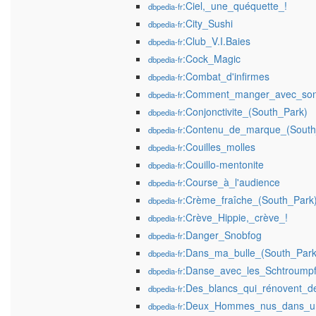
:Ciel,_une_quéquette_!
dbpedia-fr
:City_Sushi
dbpedia-fr
:Club_V.I.Baies
dbpedia-fr
:Cock_Magic
dbpedia-fr
:Combat_d'infirmes
dbpedia-fr
:Comment_manger_avec_son
dbpedia-fr
:Conjonctivite_(South_Park)
dbpedia-fr
:Contenu_de_marque_(South
dbpedia-fr
:Couilles_molles
dbpedia-fr
:Couillo-mentonite
dbpedia-fr
:Course_à_l'audience
dbpedia-fr
:Crème_fraîche_(South_Park
dbpedia-fr
:Crève_Hippie,_crève_!
dbpedia-fr
:Danger_Snobfog
dbpedia-fr
:Dans_ma_bulle_(South_Park
dbpedia-fr
:Danse_avec_les_Schtroump
dbpedia-fr
:Des_blancs_qui_rénovent_d
dbpedia-fr
:Deux_Hommes_nus_dans_un
dbpedia-fr