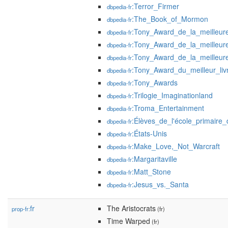
:Terror_Firmer
dbpedia-fr
:The_Book_of_Mormon
dbpedia-fr
:Tony_Award_de_la_meilleur
dbpedia-fr
:Tony_Award_de_la_meilleu
dbpedia-fr
:Tony_Award_de_la_meilleure_
dbpedia-fr
:Tony_Award_du_meilleur_li
dbpedia-fr
:Tony_Awards
dbpedia-fr
:Trilogie_Imaginationland
dbpedia-fr
:Troma_Entertainment
dbpedia-fr
:Élèves_de_l'école_primaire
dbpedia-fr
:États-Unis
dbpedia-fr
:Make_Love,_Not_Warcraft
dbpedia-fr
:Margaritaville
dbpedia-fr
:Matt_Stone
dbpedia-fr
:Jesus_vs._Santa
dbpedia-fr
fr
The Aristocrats
prop-fr:
(fr)
Time Warped
(fr)