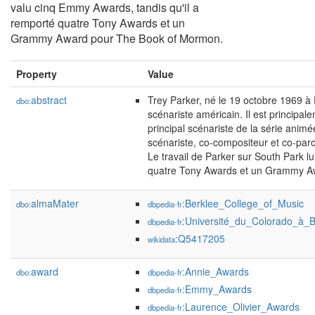
valu cinq Emmy Awards, tandis qu'il a
remporté quatre Tony Awards et un
Grammy Award pour The Book of Mormon.
Property
Value
abstract
Trey Parker, né le 19 octobre 1969 à 
dbo:
scénariste américain. Il est principal
principal scénariste de la série ani
scénariste, co-compositeur et co-par
Le travail de Parker sur South Park l
quatre Tony Awards et un Grammy A
almaMater
:Berklee_College_of_Music
dbo:
dbpedia-fr
:Université_du_Colorado_à_B
dbpedia-fr
:Q5417205
wikidata
award
:Annie_Awards
dbo:
dbpedia-fr
:Emmy_Awards
dbpedia-fr
:Laurence_Olivier_Awards
dbpedia-fr