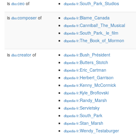
is
ceo
of
:South_Park_Studios
dbo:
dbpedia-fr
is
composer
of
:Blame_Canada
dbo:
dbpedia-fr
:Cannibal!_The_Musical
dbpedia-fr
:South_Park,_le_film
dbpedia-fr
:The_Book_of_Mormon
dbpedia-fr
is
creator
of
:Bush_Président
dbo:
dbpedia-fr
:Butters_Stotch
dbpedia-fr
:Eric_Cartman
dbpedia-fr
:Herbert_Garrison
dbpedia-fr
:Kenny_McCormick
dbpedia-fr
:Kyle_Broflovski
dbpedia-fr
:Randy_Marsh
dbpedia-fr
:Servietsky
dbpedia-fr
:South_Park
dbpedia-fr
:Stan_Marsh
dbpedia-fr
:Wendy_Testaburger
dbpedia-fr