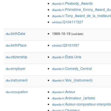
:Peabody_Awards
dbpedia-fr
:Primetime_Emmy_Award_du_
dbpedia-fr
:Tony_Award_de_la_meilleu
dbpedia-fr
:Q104117227
wikidata
birthDate
1969-10-19
dbo:
(xsd:date)
birthPlace
:Q5161057
dbo:
wikidata
citizenship
:États-Unis
dbo:
dbpedia-fr
employer
:Comedy_Central
dbo:
dbpedia-fr
instrument
:Voix_(instrument)
dbo:
dbpedia-fr
occupation
:Acteur
dbo:
dbpedia-fr
:Animateur_(artiste)
dbpedia-fr
:Auteur-compositeur-interprèt
dbpedia-fr
:Chanteur
dbpedia-fr