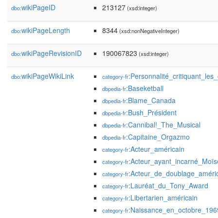
wikiPageID
213127
dbo:
(xsd:integer)
wikiPageLength
8344
dbo:
(xsd:nonNegativeInteger)
wikiPageRevisionID
190067823
dbo:
(xsd:integer)
wikiPageWikiLink
:Personnalité_critiquant_les
dbo:
category-fr
:Baseketball
dbpedia-fr
:Blame_Canada
dbpedia-fr
:Bush_Président
dbpedia-fr
:Cannibal!_The_Musical
dbpedia-fr
:Capitaine_Orgazmo
dbpedia-fr
:Acteur_américain
category-fr
:Acteur_ayant_incarné_Moïs
category-fr
:Acteur_de_doublage_améri
category-fr
:Lauréat_du_Tony_Award
category-fr
:Libertarien_américain
category-fr
:Naissance_en_octobre_196
category-fr