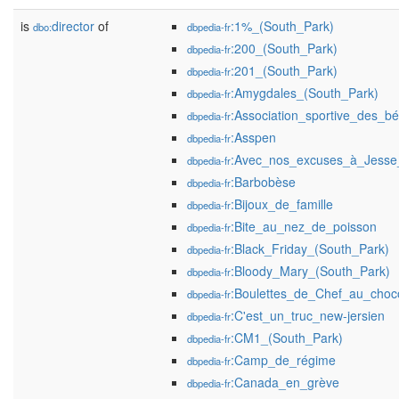
is
director
of
:1%_(South_Park)
dbo:
dbpedia-fr
:200_(South_Park)
dbpedia-fr
:201_(South_Park)
dbpedia-fr
:Amygdales_(South_Park)
dbpedia-fr
:Association_sportive_des_b
dbpedia-fr
:Asspen
dbpedia-fr
:Avec_nos_excuses_à_Jesse
dbpedia-fr
:Barbobèse
dbpedia-fr
:Bijoux_de_famille
dbpedia-fr
:Bite_au_nez_de_poisson
dbpedia-fr
:Black_Friday_(South_Park)
dbpedia-fr
:Bloody_Mary_(South_Park)
dbpedia-fr
:Boulettes_de_Chef_au_choco
dbpedia-fr
:C'est_un_truc_new-jersien
dbpedia-fr
:CM1_(South_Park)
dbpedia-fr
:Camp_de_régime
dbpedia-fr
:Canada_en_grève
dbpedia-fr