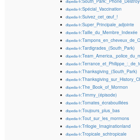
:South_Park:_Phone_Destroy
dbpedia-fr
:Spécial_Vaccination
dbpedia-fr
:Suivez_cet_œuf_!
dbpedia-fr
:Super_Principale_adjointe
dbpedia-fr
:Taille_du_Membre_Indexée
dbpedia-fr
:Tampons_en_cheveux_de_C
dbpedia-fr
:Tardigrades_(South_Park)
dbpedia-fr
:Team_America,_police_du_
dbpedia-fr
:Terrance_et_Philippe_:_de
dbpedia-fr
:Thanksgiving_(South_Park)
dbpedia-fr
:Thanksgiving_sur_History_C
dbpedia-fr
:The_Book_of_Mormon
dbpedia-fr
:Timmy_(épisode)
dbpedia-fr
:Tomates_écrabouillées
dbpedia-fr
:Toujours_plus_bas
dbpedia-fr
:Tout_sur_les_mormons
dbpedia-fr
:Trilogie_Imaginationland
dbpedia-fr
:Tropicale_schtropicale
dbpedia-fr