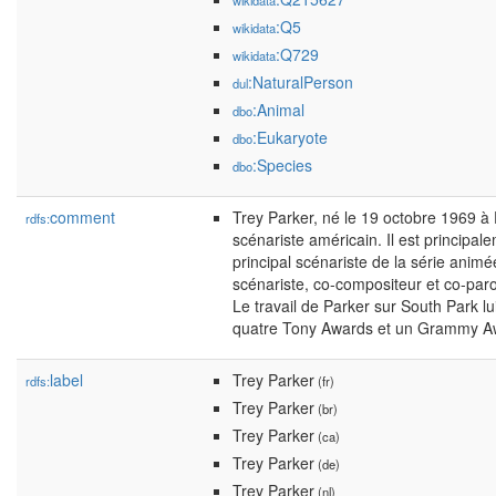
wikidata
:Q5
wikidata
:Q729
wikidata
:NaturalPerson
dul
:Animal
dbo
:Eukaryote
dbo
:Species
dbo
comment
Trey Parker, né le 19 octobre 1969 à 
rdfs:
scénariste américain. Il est principal
principal scénariste de la série ani
scénariste, co-compositeur et co-par
Le travail de Parker sur South Park l
quatre Tony Awards et un Grammy A
label
Trey Parker
rdfs:
(fr)
Trey Parker
(br)
Trey Parker
(ca)
Trey Parker
(de)
Trey Parker
(nl)