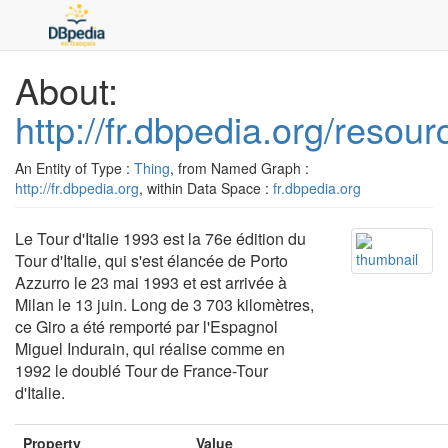
About:
http://fr.dbpedia.org/resou
An Entity of Type :
Thing
, from Named Graph :
http://fr.dbpedia.org
, within Data Space :
fr.dbpedia.org
Le Tour d'Italie 1993 est la 76e édition du
Tour d'Italie, qui s'est élancée de Porto
Azzurro le 23 mai 1993 et est arrivée à
Milan le 13 juin. Long de 3 703 kilomètres,
ce Giro a été remporté par l'Espagnol
Miguel Indurain, qui réalise comme en
1992 le doublé Tour de France-Tour
d'Italie.
Property
Value