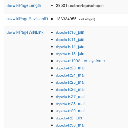
wikiPageLength
29501
dbo:
(xsd:nonNegativeInteger)
wikiPageRevisionID
186334955
dbo:
(xsd:integer)
wikiPageWikiLink
:10_juin
dbo:
dbpedia-fr
:11_juin
dbpedia-fr
:12_juin
dbpedia-fr
:13_juin
dbpedia-fr
:1992_en_cyclisme
dbpedia-fr
:23_mai
dbpedia-fr
:24_mai
dbpedia-fr
:25_mai
dbpedia-fr
:26_mai
dbpedia-fr
:27_mai
dbpedia-fr
:28_mai
dbpedia-fr
:29_mai
dbpedia-fr
:2_juin
dbpedia-fr
:30_mai
dbpedia-fr