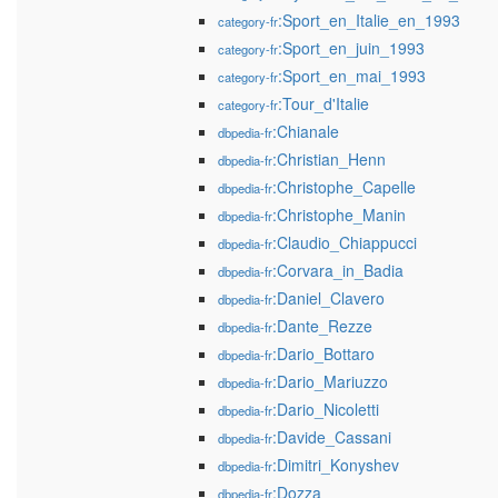
:Sport_en_Italie_en_1993
category-fr
:Sport_en_juin_1993
category-fr
:Sport_en_mai_1993
category-fr
:Tour_d'Italie
category-fr
:Chianale
dbpedia-fr
:Christian_Henn
dbpedia-fr
:Christophe_Capelle
dbpedia-fr
:Christophe_Manin
dbpedia-fr
:Claudio_Chiappucci
dbpedia-fr
:Corvara_in_Badia
dbpedia-fr
:Daniel_Clavero
dbpedia-fr
:Dante_Rezze
dbpedia-fr
:Dario_Bottaro
dbpedia-fr
:Dario_Mariuzzo
dbpedia-fr
:Dario_Nicoletti
dbpedia-fr
:Davide_Cassani
dbpedia-fr
:Dimitri_Konyshev
dbpedia-fr
:Dozza
dbpedia-fr