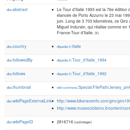
abstract
Le Tour d'Italie 1993 est la 76e édition d
dbo:
élancée de Porto Azzurro le 23 mai 1993
juin. Long de 3 703 kilomètres, ce Giro
Miguel Indurain, qui réalise comme en 
France-Tour d'Italie.
(fr)
country
:Italie
dbo:
dbpedia-fr
followedBy
:Tour_d'Italie_1994
dbo:
dbpedia-fr
follows
:Tour_d'Italie_1992
dbo:
dbpedia-fr
thumbnail
:Special:FilePath/Jersey_pi
dbo:
wiki-commons
wikiPageExternalLink
http://www.bikeraceinfo.com/giro/giro19
dbo:
http://www.museociclismo.it/content/c
wikiPageID
2816716
dbo:
(xsd:integer)