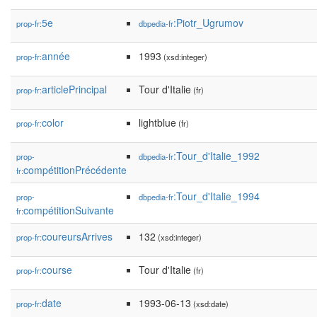
5e
:Piotr_Ugrumov
prop-fr:
dbpedia-fr
année
1993
prop-fr:
(xsd:integer)
articlePrincipal
Tour d'Italie
prop-fr:
(fr)
color
lightblue
prop-fr:
(fr)
:Tour_d'Italie_1992
prop-
dbpedia-fr
compétitionPrécédente
fr:
:Tour_d'Italie_1994
prop-
dbpedia-fr
compétitionSuivante
fr:
coureursArrives
132
prop-fr:
(xsd:integer)
course
Tour d'Italie
prop-fr:
(fr)
date
1993-06-13
prop-fr:
(xsd:date)