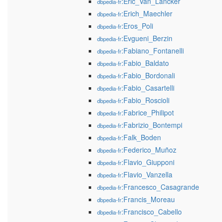
:Eric_Van_Lancker
dbpedia-fr
:Erich_Maechler
dbpedia-fr
:Eros_Poli
dbpedia-fr
:Evgueni_Berzin
dbpedia-fr
:Fabiano_Fontanelli
dbpedia-fr
:Fabio_Baldato
dbpedia-fr
:Fabio_Bordonali
dbpedia-fr
:Fabio_Casartelli
dbpedia-fr
:Fabio_Roscioli
dbpedia-fr
:Fabrice_Philipot
dbpedia-fr
:Fabrizio_Bontempi
dbpedia-fr
:Falk_Boden
dbpedia-fr
:Federico_Muñoz
dbpedia-fr
:Flavio_Giupponi
dbpedia-fr
:Flavio_Vanzella
dbpedia-fr
:Francesco_Casagrande
dbpedia-fr
:Francis_Moreau
dbpedia-fr
:Francisco_Cabello
dbpedia-fr