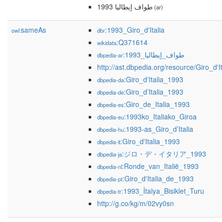
طواف إيطاليا 1993
(ar)
sameAs
:1993_Giro_d'Italia
owl:
dbr
:Q371614
wikidata
:طواف_إيطاليا_1993
dbpedia-ar
http://ast.dbpedia.org/resource/Giro_d'I
:Giro_d'Italia_1993
dbpedia-da
:Giro_d’Italia_1993
dbpedia-de
:Giro_de_Italia_1993
dbpedia-es
:1993ko_Italiako_Giroa
dbpedia-eu
:1993-as_Giro_d’Italia
dbpedia-hu
:Giro_d'Italia_1993
dbpedia-it
:ジロ・デ・イタリア_1993
dbpedia-ja
:Ronde_van_Italië_1993
dbpedia-nl
:Giro_d'Italia_de_1993
dbpedia-pt
:1993_İtalya_Bisiklet_Turu
dbpedia-tr
http://g.co/kg/m/02vy0sn