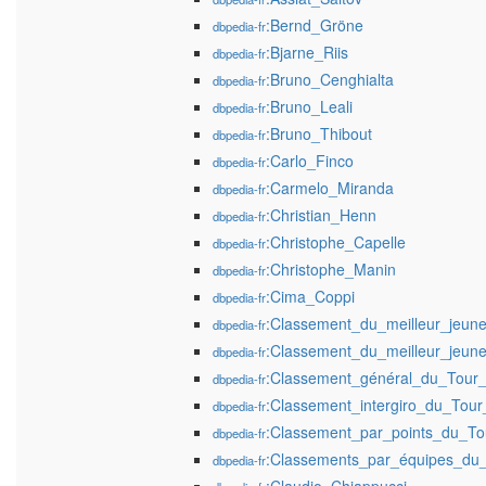
:Bernd_Gröne
dbpedia-fr
:Bjarne_Riis
dbpedia-fr
:Bruno_Cenghialta
dbpedia-fr
:Bruno_Leali
dbpedia-fr
:Bruno_Thibout
dbpedia-fr
:Carlo_Finco
dbpedia-fr
:Carmelo_Miranda
dbpedia-fr
:Christian_Henn
dbpedia-fr
:Christophe_Capelle
dbpedia-fr
:Christophe_Manin
dbpedia-fr
:Cima_Coppi
dbpedia-fr
:Classement_du_meilleur_jeun
dbpedia-fr
:Classement_du_meilleur_jeune
dbpedia-fr
:Classement_général_du_Tour_d
dbpedia-fr
:Classement_intergiro_du_Tour_
dbpedia-fr
:Classement_par_points_du_Tou
dbpedia-fr
:Classements_par_équipes_du_T
dbpedia-fr