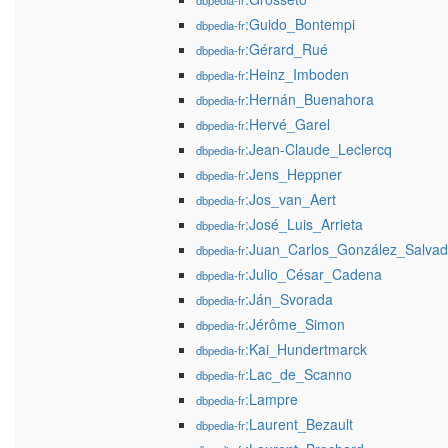
dbpedia-fr
:Guido_Bontempi
dbpedia-fr
:Gérard_Rué
dbpedia-fr
:Heinz_Imboden
dbpedia-fr
:Hernán_Buenahora
dbpedia-fr
:Hervé_Garel
dbpedia-fr
:Jean-Claude_Leclercq
dbpedia-fr
:Jens_Heppner
dbpedia-fr
:Jos_van_Aert
dbpedia-fr
:José_Luis_Arrieta
dbpedia-fr
:Juan_Carlos_González_Salvad
dbpedia-fr
:Julio_César_Cadena
dbpedia-fr
:Ján_Svorada
dbpedia-fr
:Jérôme_Simon
dbpedia-fr
:Kai_Hundertmarck
dbpedia-fr
:Lac_de_Scanno
dbpedia-fr
:Lampre
dbpedia-fr
:Laurent_Bezault
dbpedia-fr