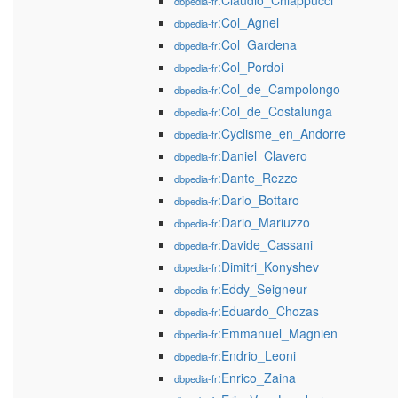
:Claudio_Chiappucci
dbpedia-fr
:Col_Agnel
dbpedia-fr
:Col_Gardena
dbpedia-fr
:Col_Pordoi
dbpedia-fr
:Col_de_Campolongo
dbpedia-fr
:Col_de_Costalunga
dbpedia-fr
:Cyclisme_en_Andorre
dbpedia-fr
:Daniel_Clavero
dbpedia-fr
:Dante_Rezze
dbpedia-fr
:Dario_Bottaro
dbpedia-fr
:Dario_Mariuzzo
dbpedia-fr
:Davide_Cassani
dbpedia-fr
:Dimitri_Konyshev
dbpedia-fr
:Eddy_Seigneur
dbpedia-fr
:Eduardo_Chozas
dbpedia-fr
:Emmanuel_Magnien
dbpedia-fr
:Endrio_Leoni
dbpedia-fr
:Enrico_Zaina
dbpedia-fr