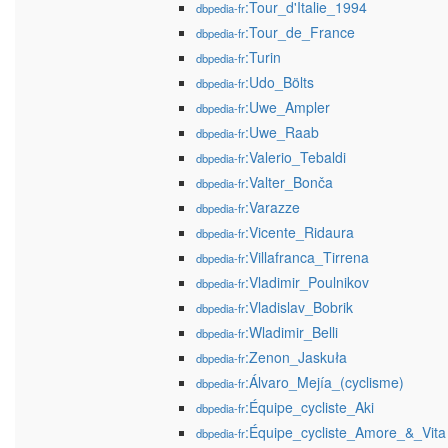
:Tour_d'Italie_1994
dbpedia-fr
:Tour_de_France
dbpedia-fr
:Turin
dbpedia-fr
:Udo_Bölts
dbpedia-fr
:Uwe_Ampler
dbpedia-fr
:Uwe_Raab
dbpedia-fr
:Valerio_Tebaldi
dbpedia-fr
:Valter_Bonča
dbpedia-fr
:Varazze
dbpedia-fr
:Vicente_Ridaura
dbpedia-fr
:Villafranca_Tirrena
dbpedia-fr
:Vladimir_Poulnikov
dbpedia-fr
:Vladislav_Bobrik
dbpedia-fr
:Wladimir_Belli
dbpedia-fr
:Zenon_Jaskuła
dbpedia-fr
:Álvaro_Mejía_(cyclisme)
dbpedia-fr
:Équipe_cycliste_Aki
dbpedia-fr
:Équipe_cycliste_Amore_&_Vita
dbpedia-fr