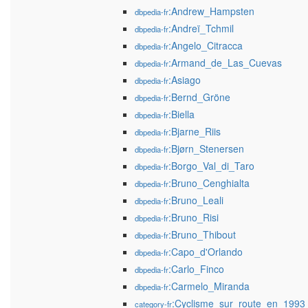
:Andrew_Hampsten
dbpedia-fr
:Andreï_Tchmil
dbpedia-fr
:Angelo_Citracca
dbpedia-fr
:Armand_de_Las_Cuevas
dbpedia-fr
:Asiago
dbpedia-fr
:Bernd_Gröne
dbpedia-fr
:Biella
dbpedia-fr
:Bjarne_Riis
dbpedia-fr
:Bjørn_Stenersen
dbpedia-fr
:Borgo_Val_di_Taro
dbpedia-fr
:Bruno_Cenghialta
dbpedia-fr
:Bruno_Leali
dbpedia-fr
:Bruno_Risi
dbpedia-fr
:Bruno_Thibout
dbpedia-fr
:Capo_d'Orlando
dbpedia-fr
:Carlo_Finco
dbpedia-fr
:Carmelo_Miranda
dbpedia-fr
:Cyclisme_sur_route_en_1993
category-fr