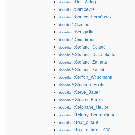
:Rolf_Aldag
dbpedia-fr
:Sampeyre
dbpedia-fr
:Santos_Hernández
dbpedia-fr
:Scanno
dbpedia-fr
:Senigallia
dbpedia-fr
:Sestrières
dbpedia-fr
:Stefano_Colagè
dbpedia-fr
:Stefano_Della_Santa
dbpedia-fr
:Stefano_Zanatta
dbpedia-fr
:Stefano_Zanini
dbpedia-fr
:Steffen_Wesemann
dbpedia-fr
:Stephen_Roche
dbpedia-fr
:Steve_Bauer
dbpedia-fr
:Steven_Rooks
dbpedia-fr
:Stéphane_Heulot
dbpedia-fr
:Thierry_Bourguignon
dbpedia-fr
:Tour_d'Italie
dbpedia-fr
:Tour_d'Italie_1992
dbpedia-fr