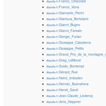
:Franco_Chioccioli
dbpedia-fr
:Franco_Vona
dbpedia-fr
:Giancarlo_Perini
dbpedia-fr
:Gianluca_Bortolami
dbpedia-fr
:Gianni_Bugno
dbpedia-fr
:Gianni_Faresin
dbpedia-fr
:Giorgio_Furlan
dbpedia-fr
:Giuseppe_Calcaterra
dbpedia-fr
:Giuseppe_Petito
dbpedia-fr
:Grand_Prix_de_la_montagne_du
dbpedia-fr
:Greg_LeMond
dbpedia-fr
:Guido_Bontempi
dbpedia-fr
:Gérard_Rué
dbpedia-fr
:Heinz_Imboden
dbpedia-fr
:Hernán_Buenahora
dbpedia-fr
:Hervé_Garel
dbpedia-fr
:Jean-Claude_Leclercq
dbpedia-fr
:Jens_Heppner
dbpedia-fr