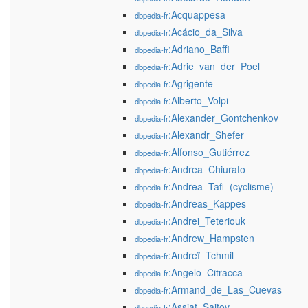
:Acquappesa
dbpedia-fr
:Acácio_da_Silva
dbpedia-fr
:Adriano_Baffi
dbpedia-fr
:Adrie_van_der_Poel
dbpedia-fr
:Agrigente
dbpedia-fr
:Alberto_Volpi
dbpedia-fr
:Alexander_Gontchenkov
dbpedia-fr
:Alexandr_Shefer
dbpedia-fr
:Alfonso_Gutiérrez
dbpedia-fr
:Andrea_Chiurato
dbpedia-fr
:Andrea_Tafi_(cyclisme)
dbpedia-fr
:Andreas_Kappes
dbpedia-fr
:Andrei_Teteriouk
dbpedia-fr
:Andrew_Hampsten
dbpedia-fr
:Andreï_Tchmil
dbpedia-fr
:Angelo_Citracca
dbpedia-fr
:Armand_de_Las_Cuevas
dbpedia-fr
:Assiat_Saitov
dbpedia-fr