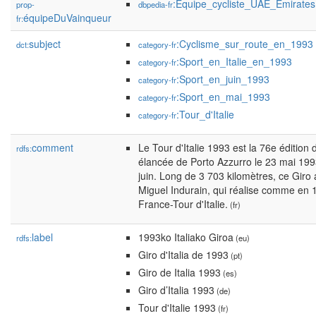
:Équipe_cycliste_UAE_Emirates
prop-
dbpedia-fr
équipeDuVainqueur
fr:
subject
:Cyclisme_sur_route_en_1993
dct:
category-fr
:Sport_en_Italie_en_1993
category-fr
:Sport_en_juin_1993
category-fr
:Sport_en_mai_1993
category-fr
:Tour_d'Italie
category-fr
comment
Le Tour d'Italie 1993 est la 76e édition d
rdfs:
élancée de Porto Azzurro le 23 mai 1993
juin. Long de 3 703 kilomètres, ce Giro
Miguel Indurain, qui réalise comme en 
France-Tour d'Italie.
(fr)
label
1993ko Italiako Giroa
rdfs:
(eu)
Giro d'Italia de 1993
(pt)
Giro de Italia 1993
(es)
Giro d’Italia 1993
(de)
Tour d'Italie 1993
(fr)