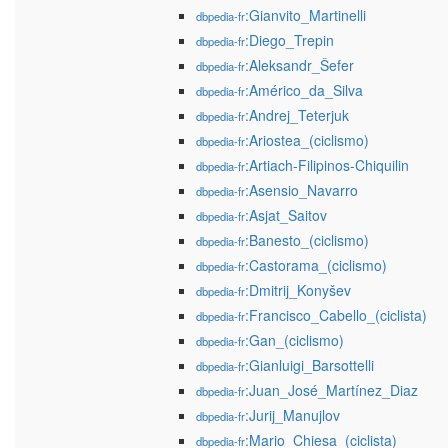
:Gianvito_Martinelli
dbpedia-fr
:Diego_Trepin
dbpedia-fr
:Aleksandr_Šefer
dbpedia-fr
:Américo_da_Silva
dbpedia-fr
:Andrej_Teterjuk
dbpedia-fr
:Ariostea_(ciclismo)
dbpedia-fr
:Artiach-Filipinos-Chiquilin
dbpedia-fr
:Asensio_Navarro
dbpedia-fr
:Asjat_Saitov
dbpedia-fr
:Banesto_(ciclismo)
dbpedia-fr
:Castorama_(ciclismo)
dbpedia-fr
:Dmitrij_Konyšev
dbpedia-fr
:Francisco_Cabello_(ciclista)
dbpedia-fr
:Gan_(ciclismo)
dbpedia-fr
:Gianluigi_Barsottelli
dbpedia-fr
:Juan_José_Martínez_Diaz
dbpedia-fr
:Jurij_Manujlov
dbpedia-fr
:Mario_Chiesa_(ciclista)
dbpedia-fr