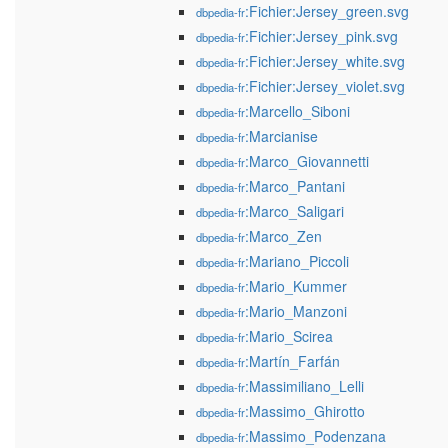
:Fichier:Jersey_green.svg
dbpedia-fr
:Fichier:Jersey_pink.svg
dbpedia-fr
:Fichier:Jersey_white.svg
dbpedia-fr
:Fichier:Jersey_violet.svg
dbpedia-fr
:Marcello_Siboni
dbpedia-fr
:Marcianise
dbpedia-fr
:Marco_Giovannetti
dbpedia-fr
:Marco_Pantani
dbpedia-fr
:Marco_Saligari
dbpedia-fr
:Marco_Zen
dbpedia-fr
:Mariano_Piccoli
dbpedia-fr
:Mario_Kummer
dbpedia-fr
:Mario_Manzoni
dbpedia-fr
:Mario_Scirea
dbpedia-fr
:Martín_Farfán
dbpedia-fr
:Massimiliano_Lelli
dbpedia-fr
:Massimo_Ghirotto
dbpedia-fr
:Massimo_Podenzana
dbpedia-fr