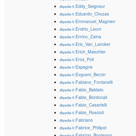
:Eddy_Seigneur
dbpedia-fr
:Eduardo_Chozas
dbpedia-fr
:Emmanuel_Magnien
dbpedia-fr
:Endrio_Leoni
dbpedia-fr
:Enrico_Zaina
dbpedia-fr
:Eric_Van_Lancker
dbpedia-fr
:Erich_Maechler
dbpedia-fr
:Eros_Poli
dbpedia-fr
:Espagne
dbpedia-fr
:Evgueni_Berzin
dbpedia-fr
:Fabiano_Fontanelli
dbpedia-fr
:Fabio_Baldato
dbpedia-fr
:Fabio_Bordonali
dbpedia-fr
:Fabio_Casartelli
dbpedia-fr
:Fabio_Roscioli
dbpedia-fr
:Fabriano
dbpedia-fr
:Fabrice_Philipot
dbpedia-fr
:Fabrizio_Bontempi
dbpedia-fr