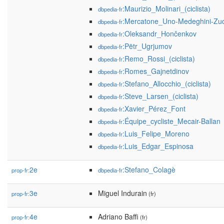
:Maurizio_Molinari_(ciclista)
dbpedia-fr
:Mercatone_Uno-Medeghini-Zuc
dbpedia-fr
:Oleksandr_Hončenkov
dbpedia-fr
:Pëtr_Ugrjumov
dbpedia-fr
:Remo_Rossi_(ciclista)
dbpedia-fr
:Romes_Gajnetdinov
dbpedia-fr
:Stefano_Allocchio_(ciclista)
dbpedia-fr
:Steve_Larsen_(ciclista)
dbpedia-fr
:Xavier_Pérez_Font
dbpedia-fr
:Équipe_cycliste_Mecair-Ballan
dbpedia-fr
:Luis_Felipe_Moreno
dbpedia-fr
:Luis_Edgar_Espinosa
dbpedia-fr
2e
:Stefano_Colagè
prop-fr:
dbpedia-fr
3e
Miguel Indurain
prop-fr:
(fr)
4e
Adriano Baffi
prop-fr:
(fr)