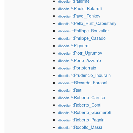
:Palerme
dbpedia-fr
:Paolo_Botarelli
dbpedia-fr
:Pavel_Tonkov
dbpedia-fr
:Pello_Ruiz_Cabestany
dbpedia-fr
:Philippe_Bouvatier
dbpedia-fr
:Philippe_Casado
dbpedia-fr
:Pignerol
dbpedia-fr
:Piotr_Ugrumov
dbpedia-fr
:Porto_Azzurro
dbpedia-fr
:Portoferraio
dbpedia-fr
:Prudencio_Indurain
dbpedia-fr
:Riccardo_Forconi
dbpedia-fr
:Rieti
dbpedia-fr
:Roberto_Caruso
dbpedia-fr
:Roberto_Conti
dbpedia-fr
:Roberto_Gusmeroli
dbpedia-fr
:Roberto_Pagnin
dbpedia-fr
:Rodolfo_Massi
dbpedia-fr