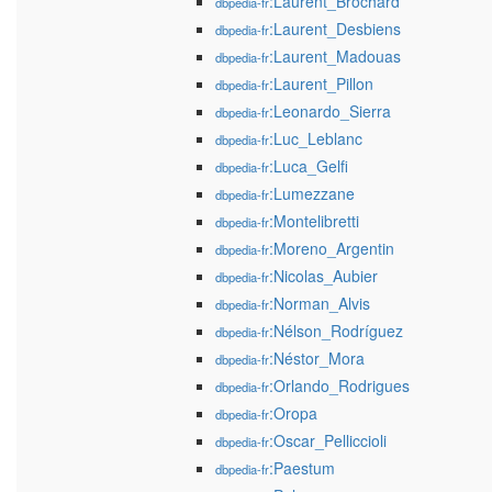
:Laurent_Brochard
dbpedia-fr
:Laurent_Desbiens
dbpedia-fr
:Laurent_Madouas
dbpedia-fr
:Laurent_Pillon
dbpedia-fr
:Leonardo_Sierra
dbpedia-fr
:Luc_Leblanc
dbpedia-fr
:Luca_Gelfi
dbpedia-fr
:Lumezzane
dbpedia-fr
:Montelibretti
dbpedia-fr
:Moreno_Argentin
dbpedia-fr
:Nicolas_Aubier
dbpedia-fr
:Norman_Alvis
dbpedia-fr
:Nélson_Rodríguez
dbpedia-fr
:Néstor_Mora
dbpedia-fr
:Orlando_Rodrigues
dbpedia-fr
:Oropa
dbpedia-fr
:Oscar_Pelliccioli
dbpedia-fr
:Paestum
dbpedia-fr