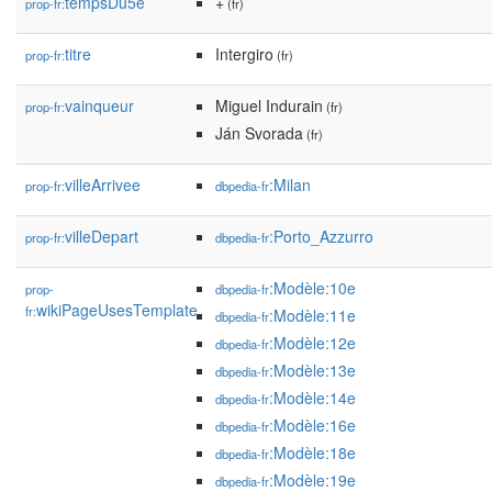
tempsDu5e
+
prop-fr:
(fr)
titre
Intergiro
prop-fr:
(fr)
vainqueur
Miguel Indurain
prop-fr:
(fr)
Ján Svorada
(fr)
villeArrivee
:Milan
prop-fr:
dbpedia-fr
villeDepart
:Porto_Azzurro
prop-fr:
dbpedia-fr
:Modèle:10e
prop-
dbpedia-fr
wikiPageUsesTemplate
fr:
:Modèle:11e
dbpedia-fr
:Modèle:12e
dbpedia-fr
:Modèle:13e
dbpedia-fr
:Modèle:14e
dbpedia-fr
:Modèle:16e
dbpedia-fr
:Modèle:18e
dbpedia-fr
:Modèle:19e
dbpedia-fr