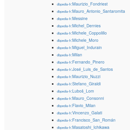
:Maurizio_Fondriest
dbpedia-fr
:Mauro_Antonio_Santaromita
dbpedia-fr
:Messine
dbpedia-fr
:Michel_Dernies
dbpedia-fr
:Michele_Coppolillo
dbpedia-fr
:Michele_Moro
dbpedia-fr
:Miguel_Indurain
dbpedia-fr
:Milan
dbpedia-fr
:Fernando_Pinero
dbpedia-fr
:José_Luis_de_Santos
dbpedia-fr
:Maurizio_Nuzzi
dbpedia-fr
:Stefano_Giraldi
dbpedia-fr
:Luboš_Lom
dbpedia-fr
:Mauro_Consonni
dbpedia-fr
:Flavio_Milan
dbpedia-fr
:Vincenzo_Galati
dbpedia-fr
:Francisco_San_Román
dbpedia-fr
:Masatoshi_Ichikawa
dbpedia-fr