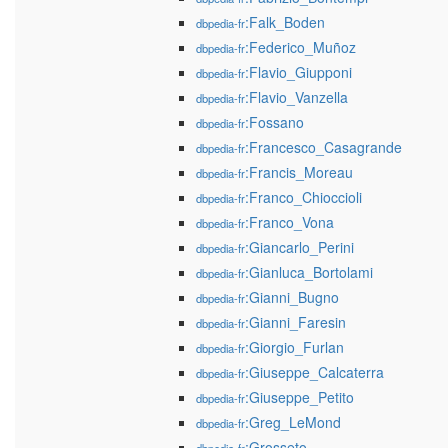
:Falk_Boden
dbpedia-fr
:Federico_Muñoz
dbpedia-fr
:Flavio_Giupponi
dbpedia-fr
:Flavio_Vanzella
dbpedia-fr
:Fossano
dbpedia-fr
:Francesco_Casagrande
dbpedia-fr
:Francis_Moreau
dbpedia-fr
:Franco_Chioccioli
dbpedia-fr
:Franco_Vona
dbpedia-fr
:Giancarlo_Perini
dbpedia-fr
:Gianluca_Bortolami
dbpedia-fr
:Gianni_Bugno
dbpedia-fr
:Gianni_Faresin
dbpedia-fr
:Giorgio_Furlan
dbpedia-fr
:Giuseppe_Calcaterra
dbpedia-fr
:Giuseppe_Petito
dbpedia-fr
:Greg_LeMond
dbpedia-fr
:Grosseto