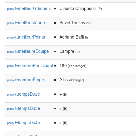
meilleurGrimpeur
Claudio Chiappucci
prop-fr:
(fr)
meilleurJeune
Pavel Tonkov
prop-fr:
(fr)
meilleurPoints
Adriano Baffi
prop-fr:
(fr)
meilleureEquipe
Lampre
prop-fr:
(fr)
nombreParticipant
180
prop-fr:
(xsd:integer)
nombreÉtape
21
prop-fr:
(xsd:integer)
tempsDu2e
+
prop-fr:
(fr)
tempsDu3e
+
prop-fr:
(fr)
tempsDu4e
+
prop-fr:
(fr)