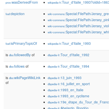
wasDerivedFrom
:Tour_d'Italie_1993?oldid=18
prov:
wikipedia-fr
depiction
:Special:FilePath/Jersey_gr
foaf:
wiki-commons
:Special:FilePath/Jersey_pin
wiki-commons
:Special:FilePath/Jersey_viol
wiki-commons
:Special:FilePath/Jersey_whi
wiki-commons
isPrimaryTopicOf
:Tour_d'Italie_1993
foaf:
wikipedia-fr
is
followedBy
of
:Tour_d'Italie_1992
dbo:
dbpedia-fr
is
follows
of
:Tour_d'Italie_1994
dbo:
dbpedia-fr
is
wikiPageWikiLink
:13_juin_1993
dbo:
dbpedia-fr
of
:16_juillet_en_sport
dbpedia-fr
:1993_en_Italie
dbpedia-fr
:1993_en_cyclisme
dbpedia-fr
:19e_étape_du_Tour_de_Fran
dbpedia-fr
:Abelardo_Rondón
dbpedia-fr