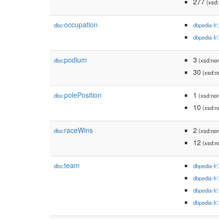
277
(xsd:
occupation
dbo:
dbpedia-fr
dbpedia-fr
podium
3
dbo:
(xsd:non
30
(xsd:n
polePosition
1
dbo:
(xsd:non
10
(xsd:n
raceWins
2
dbo:
(xsd:non
12
(xsd:n
team
dbo:
dbpedia-fr
dbpedia-fr
dbpedia-fr
dbpedia-fr