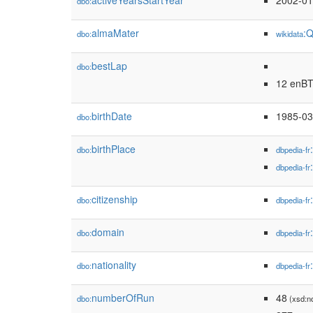
activeYearsStartYear
2002-01
dbo:
almaMater
:
dbo:
wikidata
bestLap
dbo:
12 enB
birthDate
1985-03
dbo:
birthPlace
dbo:
dbpedia-fr
dbpedia-fr
citizenship
dbo:
dbpedia-fr
domain
dbo:
dbpedia-fr
nationality
dbo:
dbpedia-fr
numberOfRun
48
dbo:
(xsd:n