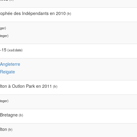
ophée des Indépendants en 2010
(fr)
ger)
teger)
-15
(xsd:date)
:Angleterre
:Reigate
lton à Outlon Park en 2011
(fr)
teger)
Bretagne
(fr)
lton
(fr)