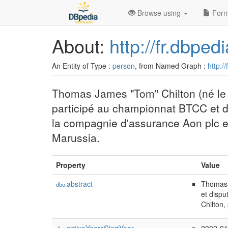
Browse using
Form
About:
http://fr.dbpe
An Entity of Type :
person
, from Named Graph :
http:/
Thomas James "Tom" Chilton (né le 1
participé au championnat BTCC et d
la compagnie d'assurance Aon plc et 
Marussia.
Property
Value
abstract
Thomas J
dbo:
et dispu
Chilton,