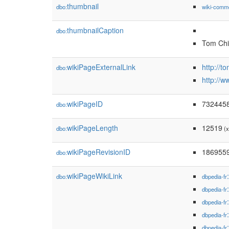
thumbnail
dbo:
wiki-comm
thumbnailCaption
dbo:
Tom Chi
wikiPageExternalLink
http://t
dbo:
http://w
wikiPageID
732445
dbo:
wikiPageLength
12519
dbo:
(x
wikiPageRevisionID
186955
dbo:
wikiPageWikiLink
dbo:
dbpedia-fr
dbpedia-fr
dbpedia-fr
dbpedia-fr
dbpedia-fr