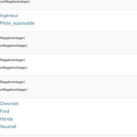
nonNegativeInteger)
:Ingénieur
:Pilote_automobile
NegativeInteger)
onNegativeInteger)
NegativeInteger)
onNegativeInteger)
NegativeInteger)
onNegativeInteger)
:Chevrolet
:Ford
:Honda
:Vauxhall