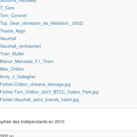
:Sonoma_Raceway
:T_Cars
:Tom_Coronel
:Top_Gear_(émission_de_télévision,_2002)
:Toyota_Aygo
:Vauxhall
:Vauxhall_(entreprise)
:Yvan_Muller
:Manor_Marussia_F1_Team
:Max_Chilton
:Andy_J_Gallagher
:Fichier:Chilton_chicane_damage.jpg
:Fichier:Tom_Chilton_2007_BTCC_Oulton_Park.jpg
:Fichier:Vauxhall_astra_brands_hatch.jpg
phée des Indépendants en 2010
2002
(fr)