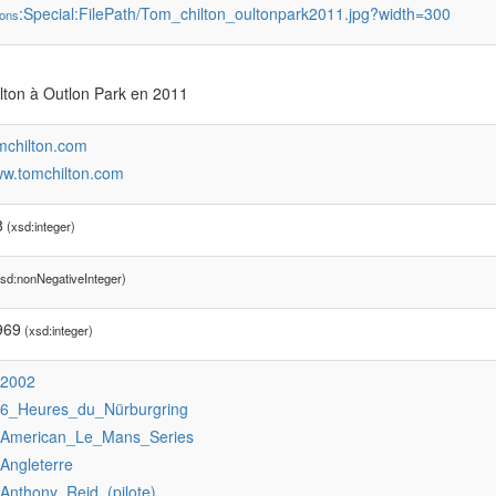
:Special:FilePath/Tom_chilton_oultonpark2011.jpg?width=300
ons
lton à Outlon Park en 2011
omchilton.com
ww.tomchilton.com
8
(xsd:integer)
sd:nonNegativeInteger)
969
(xsd:integer)
:2002
:6_Heures_du_Nürburgring
:American_Le_Mans_Series
:Angleterre
:Anthony_Reid_(pilote)