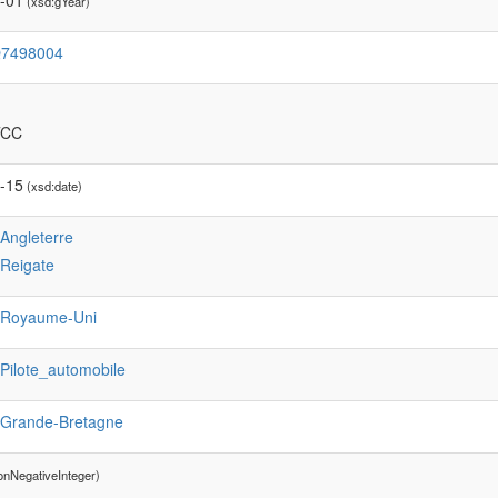
-01
(xsd:gYear)
Q7498004
TCC
-15
(xsd:date)
:Angleterre
:Reigate
:Royaume-Uni
:Pilote_automobile
:Grande-Bretagne
onNegativeInteger)