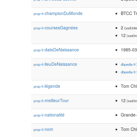
championDuMonde
BTCC Tr
prop-fr:
coursesGagnées
2
prop-fr:
(xsd:inte
12
(xsd:in
dateDeNaissance
1985-03
prop-fr:
lieuDeNaissance
prop-fr:
dbpedia-fr
dbpedia-fr
légende
Tom Chi
prop-fr:
meilleurTour
12
prop-fr:
(xsd:in
nationalité
Grande-
prop-fr:
nom
Tom Chi
prop-fr: