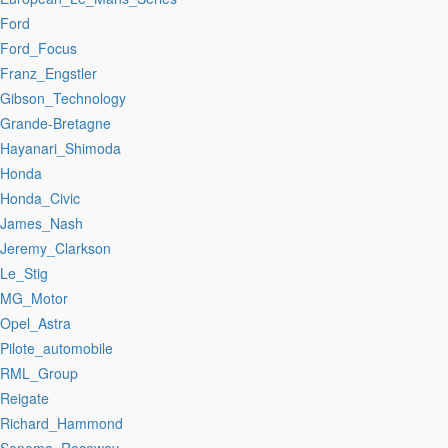
:Ford
:Ford_Focus
:Franz_Engstler
:Gibson_Technology
:Grande-Bretagne
:Hayanari_Shimoda
:Honda
:Honda_Civic
:James_Nash
:Jeremy_Clarkson
:Le_Stig
:MG_Motor
:Opel_Astra
:Pilote_automobile
:RML_Group
:Reigate
:Richard_Hammond