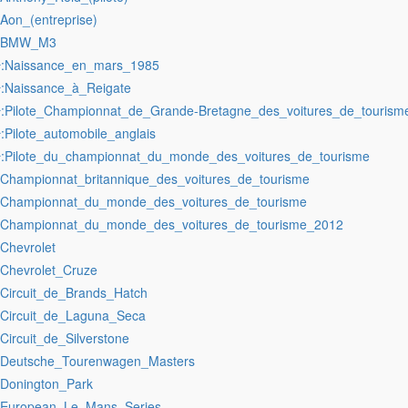
:Aon_(entreprise)
:BMW_M3
:Naissance_en_mars_1985
r
:Naissance_à_Reigate
r
:Pilote_Championnat_de_Grande-Bretagne_des_voitures_de_tourism
r
:Pilote_automobile_anglais
r
:Pilote_du_championnat_du_monde_des_voitures_de_tourisme
r
:Championnat_britannique_des_voitures_de_tourisme
:Championnat_du_monde_des_voitures_de_tourisme
:Championnat_du_monde_des_voitures_de_tourisme_2012
:Chevrolet
:Chevrolet_Cruze
:Circuit_de_Brands_Hatch
:Circuit_de_Laguna_Seca
:Circuit_de_Silverstone
:Deutsche_Tourenwagen_Masters
:Donington_Park
:European_Le_Mans_Series