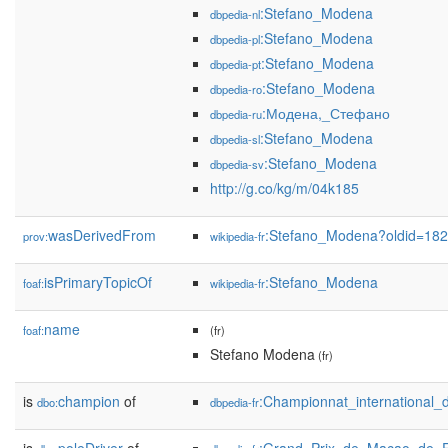
:Stefano_Modena
dbpedia-nl
:Stefano_Modena
dbpedia-pl
:Stefano_Modena
dbpedia-pt
:Stefano_Modena
dbpedia-ro
:Модена,_Стефано
dbpedia-ru
:Stefano_Modena
dbpedia-sl
:Stefano_Modena
dbpedia-sv
http://g.co/kg/m/04k185
wasDerivedFrom
:Stefano_Modena?oldid=18
prov:
wikipedia-fr
isPrimaryTopicOf
:Stefano_Modena
foaf:
wikipedia-fr
name
foaf:
(fr)
Stefano Modena
(fr)
is
champion
of
:Championnat_international
dbo:
dbpedia-fr