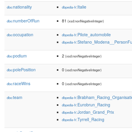
nationality
:Italie
dbo:
dbpedia-fr
numberOfRun
81
dbo:
(xsd:nonNegativeInteger)
occupation
:Pilote_automobile
dbo:
dbpedia-fr
:Stefano_Modena__PersonFu
dbpedia-fr
podium
2
dbo:
(xsd:nonNegativeInteger)
polePosition
0
dbo:
(xsd:nonNegativeInteger)
raceWins
0
dbo:
(xsd:nonNegativeInteger)
team
:Brabham_Racing_Organisati
dbo:
dbpedia-fr
:Eurobrun_Racing
dbpedia-fr
:Jordan_Grand_Prix
dbpedia-fr
:Tyrrell_Racing
dbpedia-fr