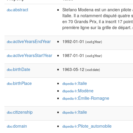
abstract
Stefano Modena est un ancien pilote 
dbo:
Italie. Il a notamment disputé quatr
en 70 Grands Prix, il a inscrit 17 po
première ligne sur la grille de départ.
(
activeYearsEndYear
1992-01-01
dbo:
(xsd:gYear)
activeYearsStartYear
1987-01-01
dbo:
(xsd:gYear)
birthDate
1963-05-12
dbo:
(xsd:date)
birthPlace
:Italie
dbo:
dbpedia-fr
:Modène
dbpedia-fr
:Émilie-Romagne
dbpedia-fr
citizenship
:Italie
dbo:
dbpedia-fr
domain
:Pilote_automobile
dbo:
dbpedia-fr