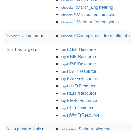
dbpedia-fr
:March_Engineering
dbpedia-fr
:Michael_Schumacher
dbpedia-fr
:Modena_(homonymie)
dbpedia-fr
is
vainqueur
of
:Championnat_international
prop-fr:
dbpedia-fr
is
hasTarget
of
:SvFrResource
oa:
tag-fr
:NlFrResource
tag-fr
:PtFrResource
tag-fr
:ArFrResource
tag-fr
:ArzFrResource
tag-fr
:JaFrResource
tag-fr
:EsFrResource
tag-fr
:EnFrResource
tag-fr
:ItFrResource
tag-fr
:WdtFrResource
tag-fr
is
primaryTopic
of
:Stefano_Modena
foaf:
wikipedia-fr