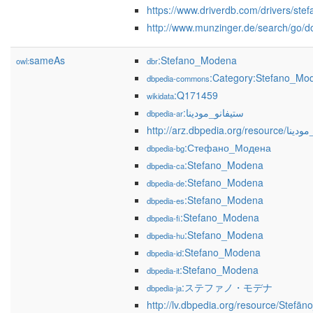
https://www.driverdb.com/drivers/st
http://www.munzinger.de/search/go/
sameAs
:Stefano_Modena
owl:
dbr
:Category:Stefano_Mo
dbpedia-commons
:Q171459
wikidata
:ستيفانو_مودينا
dbpedia-ar
http://arz.dbpedia.or
:Стефано_Модена
dbpedia-bg
:Stefano_Modena
dbpedia-ca
:Stefano_Modena
dbpedia-de
:Stefano_Modena
dbpedia-es
:Stefano_Modena
dbpedia-fi
:Stefano_Modena
dbpedia-hu
:Stefano_Modena
dbpedia-id
:Stefano_Modena
dbpedia-it
:ステファノ・モデナ
dbpedia-ja
http://lv.dbpedia.org/resource/Stef