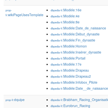
:Modèle:16e
prop-
dbpedia-fr
wikiPageUsesTemplate
fr:
:Modèle:4e
dbpedia-fr
:Modèle:8e
dbpedia-fr
:Modèle:Date_de_naissance
dbpedia-fr
:Modèle:Début_dynastie
dbpedia-fr
:Modèle:Fin_dynastie
dbpedia-fr
:Modèle:Homon
dbpedia-fr
:Modèle:Insérer_dynastie
dbpedia-fr
:Modèle:Portail
dbpedia-fr
:Modèle:17e
dbpedia-fr
:Modèle:Drapeau
dbpedia-fr
:Modèle:Drapeau2
dbpedia-fr
:Modèle:Infobox_Pilote
dbpedia-fr
:Modèle:Date__de_naissance
dbpedia-fr
équipe
:Brabham_Racing_Organisati
prop-fr:
dbpedia-fr
:Eurobrun_Racing
dbpedia-fr