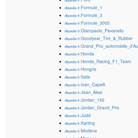
dbpedia-fr
:Formule_1
dbpedia-fr
:Formule_3
dbpedia-fr
:Formule_3000
dbpedia-fr
:Giampaolo_Pavanello
dbpedia-fr
:Goodyear_Tire_&_Rubber
dbpedia-fr
:Grand_Prix_automobile_d'Aus
dbpedia-fr
:Honda
dbpedia-fr
:Honda_Racing_F1_Team
dbpedia-fr
:Hongrie
dbpedia-fr
:Italie
dbpedia-fr
:Ivan_Capelli
dbpedia-fr
:Jean_Alesi
dbpedia-fr
:Jordan_192
dbpedia-fr
:Jordan_Grand_Prix
dbpedia-fr
:Judd
dbpedia-fr
:Karting
dbpedia-fr
:Modène
dbpedia-fr