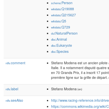
:Person
schema
:Q19088
wikidata
:Q215627
wikidata
:Q5
wikidata
:Q729
wikidata
:NaturalPerson
dul
:Animal
dbo
:Eukaryote
dbo
:Species
dbo
comment
Stefano Modena est un ancien pilote 
rdfs:
Italie. Il a notamment disputé quatr
en 70 Grands Prix, il a inscrit 17 po
première ligne sur la grille de départ.
(
label
Stefano Modena
rdfs:
(en)
seeAlso
http://www.racing-reference.info/dri
rdfs:
https://commons.wikimedia.org/wiki