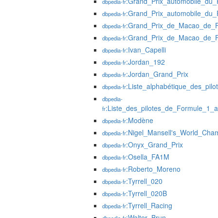
:Grand_Prix_automobile_du_
dbpedia-fr
:Grand_Prix_automobile_du_
dbpedia-fr
:Grand_Prix_de_Macao_de_
dbpedia-fr
:Grand_Prix_de_Macao_de_
dbpedia-fr
:Ivan_Capelli
dbpedia-fr
:Jordan_192
dbpedia-fr
:Jordan_Grand_Prix
dbpedia-fr
:Liste_alphabétique_des_pil
dbpedia-fr
dbpedia-
:Liste_des_pilotes_de_Formule_1_
fr
:Modène
dbpedia-fr
:Nigel_Mansell's_World_Cha
dbpedia-fr
:Onyx_Grand_Prix
dbpedia-fr
:Osella_FA1M
dbpedia-fr
:Roberto_Moreno
dbpedia-fr
:Tyrrell_020
dbpedia-fr
:Tyrrell_020B
dbpedia-fr
:Tyrrell_Racing
dbpedia-fr
:Walter_Brun