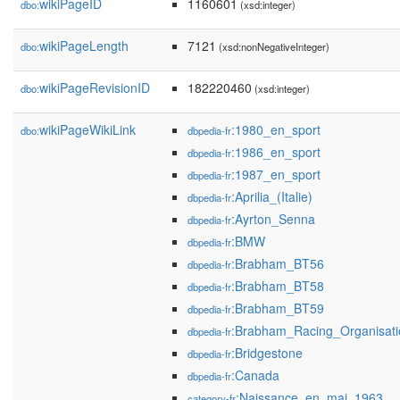
wikiPageID
1160601
dbo:
(xsd:integer)
wikiPageLength
7121
dbo:
(xsd:nonNegativeInteger)
wikiPageRevisionID
182220460
dbo:
(xsd:integer)
wikiPageWikiLink
:1980_en_sport
dbo:
dbpedia-fr
:1986_en_sport
dbpedia-fr
:1987_en_sport
dbpedia-fr
:Aprilia_(Italie)
dbpedia-fr
:Ayrton_Senna
dbpedia-fr
:BMW
dbpedia-fr
:Brabham_BT56
dbpedia-fr
:Brabham_BT58
dbpedia-fr
:Brabham_BT59
dbpedia-fr
:Brabham_Racing_Organisati
dbpedia-fr
:Bridgestone
dbpedia-fr
:Canada
dbpedia-fr
:Naissance_en_mai_1963
category-fr