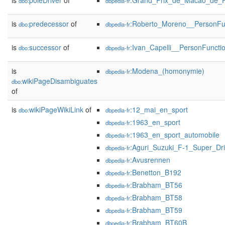
is
poleDriver
of
:Grand_Prix_de_Macao_de_
dbo:
dbpedia-fr
is
predecessor
of
:Roberto_Moreno__PersonFu
dbo:
dbpedia-fr
is
successor
of
:Ivan_Capelli__PersonFuncti
dbo:
dbpedia-fr
is
:Modena_(homonymie)
dbpedia-fr
wikiPageDisambiguates
dbo:
of
is
wikiPageWikiLink
of
:12_mai_en_sport
dbo:
dbpedia-fr
:1963_en_sport
dbpedia-fr
:1963_en_sport_automobile
dbpedia-fr
:Aguri_Suzuki_F-1_Super_Dri
dbpedia-fr
:Avusrennen
dbpedia-fr
:Benetton_B192
dbpedia-fr
:Brabham_BT56
dbpedia-fr
:Brabham_BT58
dbpedia-fr
:Brabham_BT59
dbpedia-fr
:Brabham_BT60B
dbpedia-fr