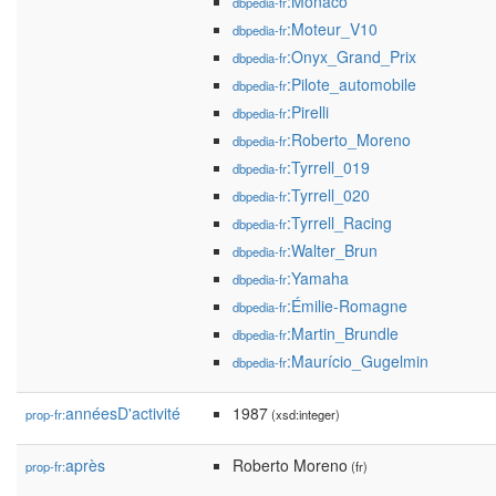
:Monaco
dbpedia-fr
:Moteur_V10
dbpedia-fr
:Onyx_Grand_Prix
dbpedia-fr
:Pilote_automobile
dbpedia-fr
:Pirelli
dbpedia-fr
:Roberto_Moreno
dbpedia-fr
:Tyrrell_019
dbpedia-fr
:Tyrrell_020
dbpedia-fr
:Tyrrell_Racing
dbpedia-fr
:Walter_Brun
dbpedia-fr
:Yamaha
dbpedia-fr
:Émilie-Romagne
dbpedia-fr
:Martin_Brundle
dbpedia-fr
:Maurício_Gugelmin
dbpedia-fr
annéesD'activité
1987
prop-fr:
(xsd:integer)
après
Roberto Moreno
prop-fr:
(fr)