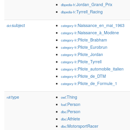
:Jordan_Grand_Prix
dbpedia-fr
:Tyrrell_Racing
dbpedia-fr
subject
:Naissance_en_mai_1963
dct:
category-fr
:Naissance_à_Modène
category-fr
:Pilote_Brabham
category-fr
:Pilote_Eurobrun
category-fr
:Pilote_Jordan
category-fr
:Pilote_Tyrrell
category-fr
:Pilote_automobile_italien
category-fr
:Pilote_de_DTM
category-fr
:Pilote_de_Formule_1
category-fr
type
:Thing
rdf:
owl
:Person
foaf
:Person
dbo
:Athlete
dbo
:MotorsportRacer
dbo