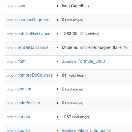
avant
Ivan Capelli
prop-fr:
(fr)
coursesGagnées
0
prop-fr:
(xsd:integer)
dateDeNaissance
1963-05-12
prop-fr:
(xsd:date)
lieuDeNaissance
Modène, Émilie-Romagne, Italie
prop-fr:
(fr)
nom
:Formule_3000
prop-fr:
dbpedia-fr
nombreDeCourses
81
prop-fr:
(xsd:integer)
podium
2
prop-fr:
(xsd:integer)
polePosition
0
prop-fr:
(xsd:integer)
période
1987
prop-fr:
(xsd:integer)
qualité
:Pilote_automobile
prop-fr:
dbpedia-fr