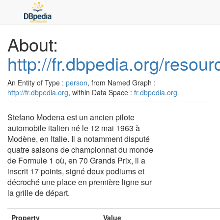
About:
http://fr.dbpedia.org/reso
An Entity of Type :
person
, from Named Graph :
http://fr.dbpedia.org
, within Data Space :
fr.dbpedia.org
Stefano Modena est un ancien pilote
automobile italien né le 12 mai 1963 à
Modène, en Italie. Il a notamment disputé
quatre saisons de championnat du monde
de Formule 1 où, en 70 Grands Prix, il a
inscrit 17 points, signé deux podiums et
décroché une place en première ligne sur
la grille de départ.
Property
Value