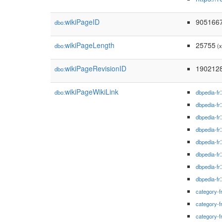
wikiPageID
905166
dbo:
wikiPageLength
25755
dbo:
(x
wikiPageRevisionID
190212
dbo:
wikiPageWikiLink
dbo:
dbpedia-fr
dbpedia-fr
dbpedia-fr
dbpedia-fr
dbpedia-fr
dbpedia-fr
dbpedia-fr
dbpedia-fr
category-f
category-f
category-f