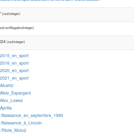
7
(xsd:integer)
sd:nonNegativeInteger)
824
(xsd:integer)
:2015_en_sport
:2016_en_sport
:2020_en_sport
:2021_en_sport
:Alcañiz
:Aleix_Espargaró
:Alex_Lowes
:Aprilia
:Naissance_en_septembre_1990
r
:Naissance_à_Lincoln
r
:Pilote_Moto2
r