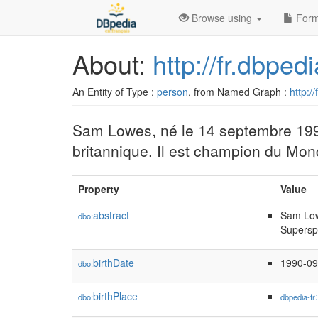
Browse using
Form
About:
http://fr.dbp
An Entity of Type :
person
, from Named Graph :
http:/
Sam Lowes, né le 14 septembre 1990 
britannique. Il est champion du Mo
Property
Value
abstract
Sam Lowe
dbo:
Supersp
birthDate
1990-09
dbo:
birthPlace
dbo:
dbpedia-fr