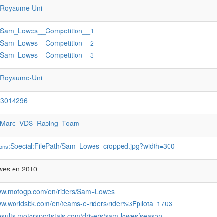
:Royaume-Uni
:Sam_Lowes__Competition__1
:Sam_Lowes__Competition__2
:Sam_Lowes__Competition__3
:Royaume-Uni
Q3014296
:Marc_VDS_Racing_Team
:Special:FilePath/Sam_Lowes_cropped.jpg?width=300
ons
wes en 2010
www.motogp.com/en/riders/Sam+Lowes
www.worldsbk.com/en/teams-e-riders/rider%3Fpilota=1703
results.motorsportstats.com/drivers/sam-lowes/season