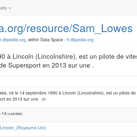
ats
edia.org/resource/Sam_Lowes
/fr.dbpedia.org
, within Data Space :
fr.dbpedia.org
à Lincoln (Lincolnshire), est un pilote de vit
nde Supersport en 2013 sur une .
s, né le 14 septembre 1990 à Lincoln (Lincolnshire), est un pilote de
ort en 2013 sur une .
(fr)
-14
(xsd:date)
:Lincoln_(Royaume-Uni)