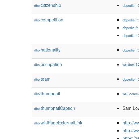
citizenship
dbo:
dbpedia-fr
competition
dbo:
dbpedia-fr
dbpedia-fr
dbpedia-fr
nationality
dbo:
dbpedia-fr
occupation
:
dbo:
wikidata
team
dbo:
dbpedia-fr
thumbnail
dbo:
wiki-comm
thumbnailCaption
Sam Lo
dbo:
wikiPageExternalLink
http://
dbo:
http://
https://