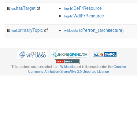
is
hasTarget
of
:DeFrResource
oa:
tag-fr
:WdtFrResource
tag-fr
is
primaryTopic
of
:Perron_(architecture)
foaf:
wikipedia-fr
This content was extracted from
Wikipedia
and is licensed under the
Creative
Commons Attribution-ShareAlike 3.0 Unported License