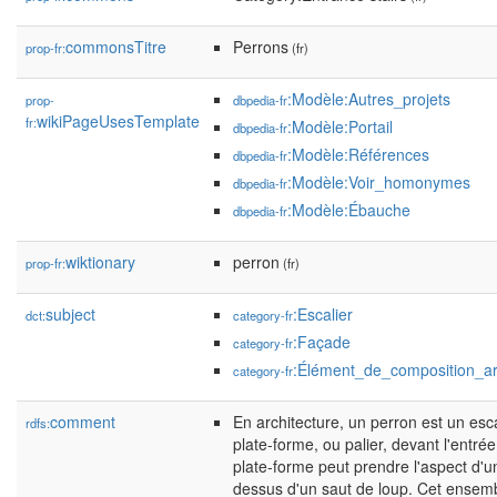
commonsTitre
Perrons
prop-fr:
(fr)
:Modèle:Autres_projets
prop-
dbpedia-fr
wikiPageUsesTemplate
fr:
:Modèle:Portail
dbpedia-fr
:Modèle:Références
dbpedia-fr
:Modèle:Voir_homonymes
dbpedia-fr
:Modèle:Ébauche
dbpedia-fr
wiktionary
perron
prop-fr:
(fr)
subject
:Escalier
dct:
category-fr
:Façade
category-fr
:Élément_de_composition_arc
category-fr
comment
En architecture, un perron est un esc
rdfs:
plate-forme, ou palier, devant l'entré
plate-forme peut prendre l'aspect d'u
dessus d'un saut de loup. Cet ensem