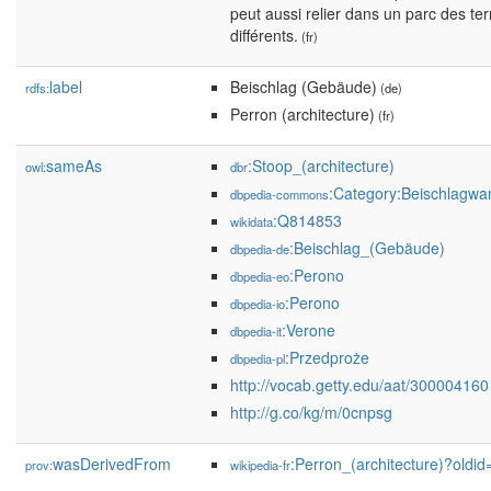
peut aussi relier dans un parc des te
différents.
(fr)
label
Beischlag (Gebäude)
rdfs:
(de)
Perron (architecture)
(fr)
sameAs
:Stoop_(architecture)
owl:
dbr
:Category:Beischlagw
dbpedia-commons
:Q814853
wikidata
:Beischlag_(Gebäude)
dbpedia-de
:Perono
dbpedia-eo
:Perono
dbpedia-io
:Verone
dbpedia-it
:Przedproże
dbpedia-pl
http://vocab.getty.edu/aat/300004160
http://g.co/kg/m/0cnpsg
wasDerivedFrom
:Perron_(architecture)?old
prov:
wikipedia-fr