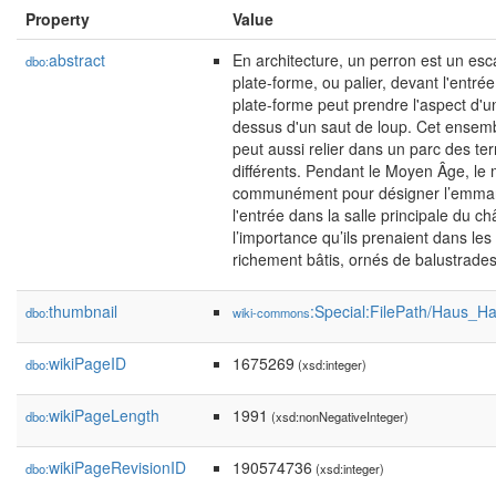
Property
Value
abstract
En architecture, un perron est un esc
dbo:
plate-forme, ou palier, devant l'entré
plate-forme peut prendre l'aspect d'u
dessus d'un saut de loup. Cet ensem
peut aussi relier dans un parc des te
différents. Pendant le Moyen Âge, le 
communément pour désigner l’emmar
l'entrée dans la salle principale du c
l’importance qu’ils prenaient dans les
richement bâtis, ornés de balustrades
thumbnail
:Special:FilePath/Haus_H
dbo:
wiki-commons
wikiPageID
1675269
dbo:
(xsd:integer)
wikiPageLength
1991
dbo:
(xsd:nonNegativeInteger)
wikiPageRevisionID
190574736
dbo:
(xsd:integer)