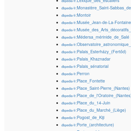
:Lexique_des_escaliers
dbpedia-fr
:Monastère_Saint-Sabbas_de_
dbpedia-fr
:Montoir
dbpedia-fr
:Musée_Jean-de-La-Fontaine
dbpedia-fr
:Musée_des_Arts_décoratifs
dbpedia-fr
:Médersa_mérinide_de_Salé
dbpedia-fr
:Observatoire_astronomique_de
dbpedia-fr
:Palais_Esterházy_(Fertőd)
dbpedia-fr
:Palais_Khaznadar
dbpedia-fr
:Palais_sénatorial
dbpedia-fr
:Perron
dbpedia-fr
:Place_Fontette
dbpedia-fr
:Place_Saint-Pierre_(Nantes)
dbpedia-fr
:Place_de_l'Oratoire_(Nantes
dbpedia-fr
:Place_du_14-Juin
dbpedia-fr
:Place_du_Marché_(Liège)
dbpedia-fr
:Pogost_de_Kiji
dbpedia-fr
:Porte_(architecture)
dbpedia-fr