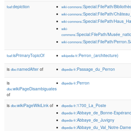
depiction
:Special:FilePath/Bibliot
foaf:
wiki-commons
:Special:FilePath/Châtea
wiki-commons
:Special:FilePath/Haus_Ha
wiki-commons
wiki-
:Special:FilePath/Musée_nat
commons
:Special:FilePath/Perron.S
wiki-commons
isPrimaryTopicOf
:Perron_(architecture)
foaf:
wikipedia-fr
is
namedAfter
of
:Passage_du_Perron
dbo:
dbpedia-fr
is
:Perron
dbpedia-fr
wikiPageDisambiguates
dbo:
of
is
wikiPageWikiLink
of
:1700_La_Poste
dbo:
dbpedia-fr
:Abbaye_de_Bonne-Espéran
dbpedia-fr
:Abbaye_de_Juvigny
dbpedia-fr
:Abbaye_du_Val_Notre-Dame
dbpedia-fr