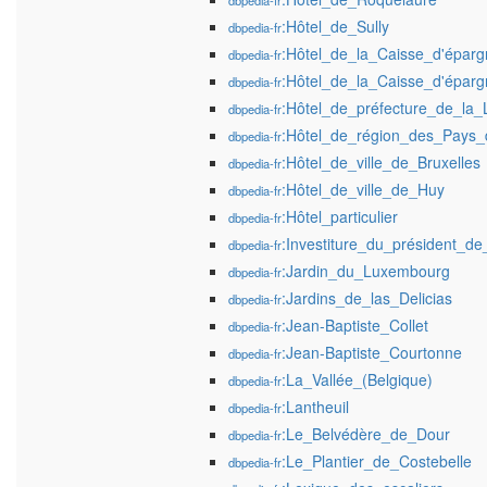
dbpedia-fr
:Hôtel_de_Sully
dbpedia-fr
:Hôtel_de_la_Caisse_d'éparg
dbpedia-fr
:Hôtel_de_la_Caisse_d'épar
dbpedia-fr
:Hôtel_de_préfecture_de_la_L
dbpedia-fr
:Hôtel_de_région_des_Pays_
dbpedia-fr
:Hôtel_de_ville_de_Bruxelles
dbpedia-fr
:Hôtel_de_ville_de_Huy
dbpedia-fr
:Hôtel_particulier
dbpedia-fr
:Investiture_du_président_de
dbpedia-fr
:Jardin_du_Luxembourg
dbpedia-fr
:Jardins_de_las_Delicias
dbpedia-fr
:Jean-Baptiste_Collet
dbpedia-fr
:Jean-Baptiste_Courtonne
dbpedia-fr
:La_Vallée_(Belgique)
dbpedia-fr
:Lantheuil
dbpedia-fr
:Le_Belvédère_de_Dour
dbpedia-fr
:Le_Plantier_de_Costebelle
dbpedia-fr