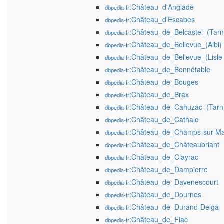
:Château_d'Anglade
dbpedia-fr
:Château_d'Escabes
dbpedia-fr
:Château_de_Belcastel_(Tarn
dbpedia-fr
:Château_de_Bellevue_(Albi)
dbpedia-fr
:Château_de_Bellevue_(Lisle-
dbpedia-fr
:Château_de_Bonnétable
dbpedia-fr
:Château_de_Bouges
dbpedia-fr
:Château_de_Brax
dbpedia-fr
:Château_de_Cahuzac_(Tarn
dbpedia-fr
:Château_de_Cathalo
dbpedia-fr
:Château_de_Champs-sur-M
dbpedia-fr
:Château_de_Châteaubriant
dbpedia-fr
:Château_de_Clayrac
dbpedia-fr
:Château_de_Dampierre
dbpedia-fr
:Château_de_Davenescourt
dbpedia-fr
:Château_de_Dournes
dbpedia-fr
:Château_de_Durand-Delga
dbpedia-fr
:Château_de_Fiac
dbpedia-fr