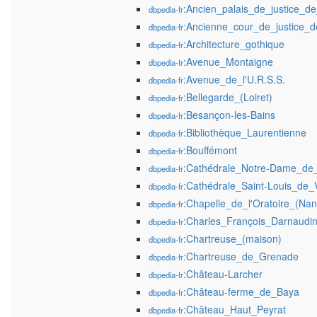
:Ancien_palais_de_justice_d
dbpedia-fr
:Ancienne_cour_de_justice_d
dbpedia-fr
:Architecture_gothique
dbpedia-fr
:Avenue_Montaigne
dbpedia-fr
:Avenue_de_l'U.R.S.S.
dbpedia-fr
:Bellegarde_(Loiret)
dbpedia-fr
:Besançon-les-Bains
dbpedia-fr
:Bibliothèque_Laurentienne
dbpedia-fr
:Bouffémont
dbpedia-fr
:Cathédrale_Notre-Dame_de_
dbpedia-fr
:Cathédrale_Saint-Louis_de_V
dbpedia-fr
:Chapelle_de_l'Oratoire_(Nan
dbpedia-fr
:Charles_François_Darnaudi
dbpedia-fr
:Chartreuse_(maison)
dbpedia-fr
:Chartreuse_de_Grenade
dbpedia-fr
:Château-Larcher
dbpedia-fr
:Château-ferme_de_Baya
dbpedia-fr
:Château_Haut_Peyrat
dbpedia-fr