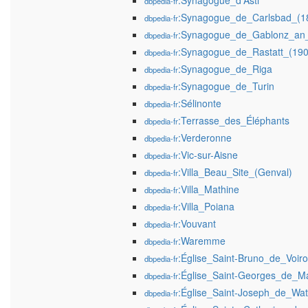
:Synagogue_d'Asti
dbpedia-fr
:Synagogue_de_Carlsbad_(1
dbpedia-fr
:Synagogue_de_Gablonz_an_
dbpedia-fr
:Synagogue_de_Rastatt_(19
dbpedia-fr
:Synagogue_de_Riga
dbpedia-fr
:Synagogue_de_Turin
dbpedia-fr
:Sélinonte
dbpedia-fr
:Terrasse_des_Éléphants
dbpedia-fr
:Verderonne
dbpedia-fr
:Vic-sur-Aisne
dbpedia-fr
:Villa_Beau_Site_(Genval)
dbpedia-fr
:Villa_Mathine
dbpedia-fr
:Villa_Poiana
dbpedia-fr
:Vouvant
dbpedia-fr
:Waremme
dbpedia-fr
:Église_Saint-Bruno_de_Voir
dbpedia-fr
:Église_Saint-Georges_de_Ma
dbpedia-fr
:Église_Saint-Joseph_de_Wat
dbpedia-fr