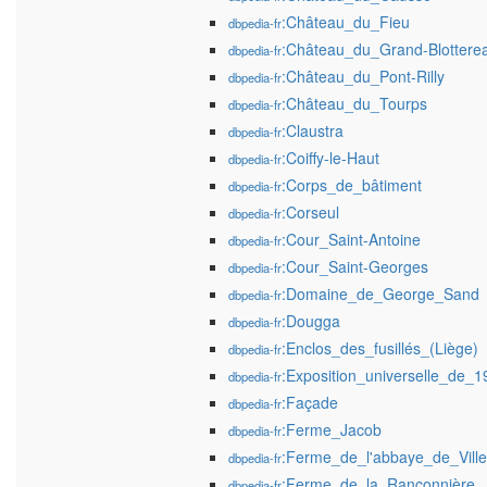
:Château_du_Fieu
dbpedia-fr
:Château_du_Grand-Blottere
dbpedia-fr
:Château_du_Pont-Rilly
dbpedia-fr
:Château_du_Tourps
dbpedia-fr
:Claustra
dbpedia-fr
:Coiffy-le-Haut
dbpedia-fr
:Corps_de_bâtiment
dbpedia-fr
:Corseul
dbpedia-fr
:Cour_Saint-Antoine
dbpedia-fr
:Cour_Saint-Georges
dbpedia-fr
:Domaine_de_George_Sand
dbpedia-fr
:Dougga
dbpedia-fr
:Enclos_des_fusillés_(Liège)
dbpedia-fr
:Exposition_universelle_de_1
dbpedia-fr
:Façade
dbpedia-fr
:Ferme_Jacob
dbpedia-fr
:Ferme_de_l'abbaye_de_Ville
dbpedia-fr
:Ferme_de_la_Rançonnière
dbpedia-fr