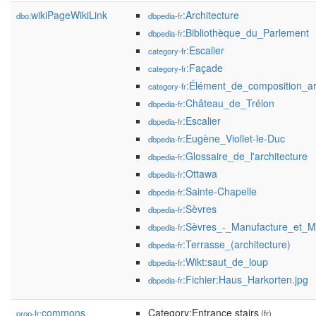
wikiPageWikiLink
:Architecture
dbo:
dbpedia-fr
:Bibliothèque_du_Parlement
dbpedia-fr
:Escalier
category-fr
:Façade
category-fr
:Élément_de_composition_arc
category-fr
:Château_de_Trélon
dbpedia-fr
:Escalier
dbpedia-fr
:Eugène_Viollet-le-Duc
dbpedia-fr
:Glossaire_de_l'architecture
dbpedia-fr
:Ottawa
dbpedia-fr
:Sainte-Chapelle
dbpedia-fr
:Sèvres
dbpedia-fr
:Sèvres_-_Manufacture_et_M
dbpedia-fr
:Terrasse_(architecture)
dbpedia-fr
:Wikt:saut_de_loup
dbpedia-fr
:Fichier:Haus_Harkorten.jpg
dbpedia-fr
commons
Category:Entrance stairs
prop-fr:
(fr)