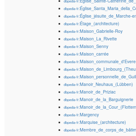
:Église_Sainte-Catherine_de_
dbpedia-fr
:Église_Santa_Maria_della_C
dbpedia-fr
:Église_jésuite_de_Marche-
dbpedia-fr
:Étage_(architecture)
dbpedia-fr
:Maison_Gabrielle-Roy
dbpedia-fr
:Maison_La_Rivette
dbpedia-fr
:Maison_Senny
dbpedia-fr
:Maison_carrée
dbpedia-fr
:Maison_communale_d'Evere
dbpedia-fr
:Maison_de_Limbourg_(Theu
dbpedia-fr
:Maison_personnelle_de_Gu
dbpedia-fr
:Manoir_Neuhaus_(Lübben)
dbpedia-fr
:Manoir_de_Priziac
dbpedia-fr
:Manoir_de_la_Barguignerie
dbpedia-fr
:Manoir_de_la_Cour_(Flottema
dbpedia-fr
:Margency
dbpedia-fr
:Marquise_(architecture)
dbpedia-fr
:Membre_de_corps_de_bâtim
dbpedia-fr