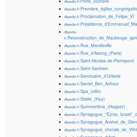
:Porte_cochère
dbpedia-fr
:Première_église_congrégatio
dbpedia-fr
:Proclamation_de_Felipe_VI
dbpedia-fr
:Présidence_d'Emmanuel_Ma
dbpedia-fr
dbpedia-
:Reconstruction_de_Maubeuge_apr
fr
:Rue_Mandeville
dbpedia-fr
:Rue_d'Astorg_(Paris)
dbpedia-fr
:Saint-Nicolas-de-Pierrepont
dbpedia-fr
:Saint-Savinien
dbpedia-fr
:Sanctuaire_d'Urkiola
dbpedia-fr
:Saniet_Ben_Achour
dbpedia-fr
:Spa_(ville)
dbpedia-fr
:Statte_(Huy)
dbpedia-fr
:Summertime_(Hopper)
dbpedia-fr
:Synagogue_''Ezras_Izrael''
dbpedia-fr
:Synagogue_Anshei_de_Glen
dbpedia-fr
:Synagogue_chorale_de_Viln
dbpedia-fr