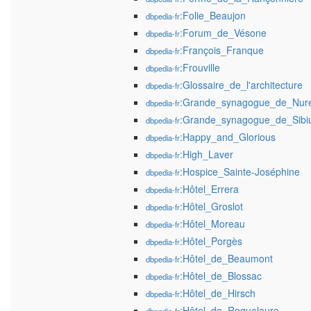
:Folie_Beaujon
dbpedia-fr
:Forum_de_Vésone
dbpedia-fr
:François_Franque
dbpedia-fr
:Frouville
dbpedia-fr
:Glossaire_de_l'architecture
dbpedia-fr
:Grande_synagogue_de_Nur
dbpedia-fr
:Grande_synagogue_de_Sibi
dbpedia-fr
:Happy_and_Glorious
dbpedia-fr
:High_Laver
dbpedia-fr
:Hospice_Sainte-Joséphine
dbpedia-fr
:Hôtel_Errera
dbpedia-fr
:Hôtel_Groslot
dbpedia-fr
:Hôtel_Moreau
dbpedia-fr
:Hôtel_Porgès
dbpedia-fr
:Hôtel_de_Beaumont
dbpedia-fr
:Hôtel_de_Blossac
dbpedia-fr
:Hôtel_de_Hirsch
dbpedia-fr
:Hôtel_de_Roquelaure