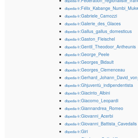
:Fédération_régionaliste_fran
dbpedia-fr
:Félix_Kabange_Numbi_Mu
dbpedia-fr
:Gabriele_Camozzi
dbpedia-fr
:Galerie_des_Glaces
dbpedia-fr
:Gallus_gallus_domesticus
dbpedia-fr
:Gaston_Fleischel
dbpedia-fr
:Gentil_Theodoor_Antheunis
dbpedia-fr
:George_Peele
dbpedia-fr
:Georges_Bidault
dbpedia-fr
:Georges_Clemenceau
dbpedia-fr
:Gerhard_Johann_David_von
dbpedia-fr
:Ghjuventù_indipendentista
dbpedia-fr
:Giacinto_Albini
dbpedia-fr
:Giacomo_Leopardi
dbpedia-fr
:Giannandrea_Romeo
dbpedia-fr
:Giovanni_Acerbi
dbpedia-fr
:Giovanni_Battista_Cavedalis
dbpedia-fr
:Giri
dbpedia-fr