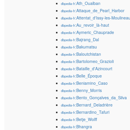
:Ath_Oualban
dbpedia-fr
:Attaque_de_Pearl_Harbor
dbpedia-fr
:Attentat_d'Issy-les-Moulinea
dbpedia-fr
:Au_revoir_là-haut
dbpedia-fr
:Aymeric_Chauprade
dbpedia-fr
:Bajrang_Dal
dbpedia-fr
:Bakumatsu
dbpedia-fr
:Baloutchistan
dbpedia-fr
:Bartolomeo_Grazioli
dbpedia-fr
:Bataille_d'Azincourt
dbpedia-fr
:Belle_Époque
dbpedia-fr
:Beniamino_Caso
dbpedia-fr
:Benny_Morris
dbpedia-fr
:Bento_Gonçalves_da_Silva
dbpedia-fr
:Bernard_Deladrière
dbpedia-fr
:Bernardino_Tafuri
dbpedia-fr
:Betje_Wolff
dbpedia-fr
:Bhangra
dbpedia-fr