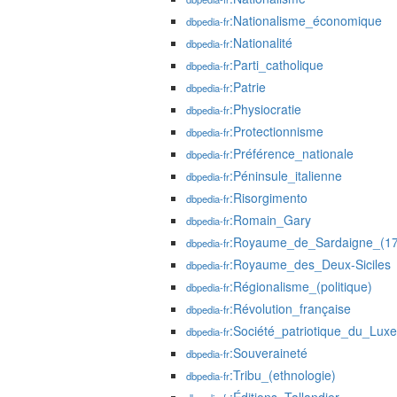
:Nationalisme_économique
dbpedia-fr
:Nationalité
dbpedia-fr
:Parti_catholique
dbpedia-fr
:Patrie
dbpedia-fr
:Physiocratie
dbpedia-fr
:Protectionnisme
dbpedia-fr
:Préférence_nationale
dbpedia-fr
:Péninsule_italienne
dbpedia-fr
:Risorgimento
dbpedia-fr
:Romain_Gary
dbpedia-fr
:Royaume_de_Sardaigne_(17
dbpedia-fr
:Royaume_des_Deux-Siciles
dbpedia-fr
:Régionalisme_(politique)
dbpedia-fr
:Révolution_française
dbpedia-fr
:Société_patriotique_du_Lux
dbpedia-fr
:Souveraineté
dbpedia-fr
:Tribu_(ethnologie)
dbpedia-fr