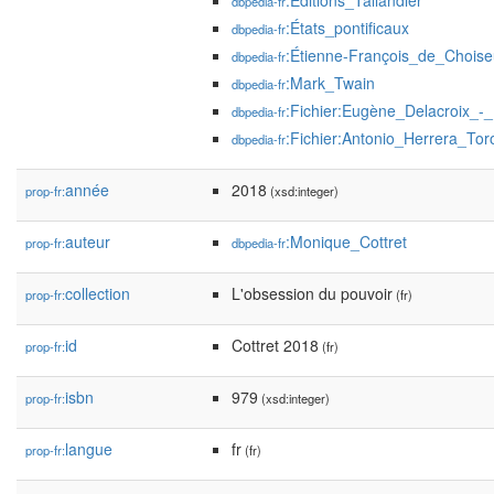
:Éditions_Tallandier
dbpedia-fr
:États_pontificaux
dbpedia-fr
:Étienne-François_de_Choise
dbpedia-fr
:Mark_Twain
dbpedia-fr
:Fichier:Eugène_Delacroix_-_
dbpedia-fr
:Fichier:Antonio_Herrera_To
dbpedia-fr
année
2018
prop-fr:
(xsd:integer)
auteur
:Monique_Cottret
prop-fr:
dbpedia-fr
collection
L'obsession du pouvoir
prop-fr:
(fr)
id
Cottret 2018
prop-fr:
(fr)
isbn
979
prop-fr:
(xsd:integer)
langue
fr
prop-fr:
(fr)