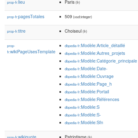
lieu
Paris
prop-fr:
(fr)
pagesTotales
509
prop-fr:
(xsd:integer)
titre
Choiseul
prop-fr:
(fr)
:Modèle:Article_détaillé
prop-
dbpedia-fr
wikiPageUsesTemplate
fr:
:Modèle:Autres_projets
dbpedia-fr
:Modèle:Catégorie_principale
dbpedia-fr
:Modèle:Date-
dbpedia-fr
:Modèle:Ouvrage
dbpedia-fr
:Modèle:Page_h
dbpedia-fr
:Modèle:Portail
dbpedia-fr
:Modèle:Références
dbpedia-fr
:Modèle:S
dbpedia-fr
:Modèle:S-
dbpedia-fr
:Modèle:Sfn
dbpedia-fr
wikiquote
Patriotisme
prop-fr:
(fr)