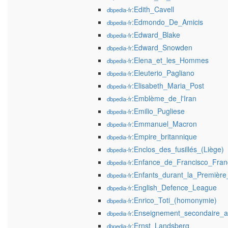
:Edith_Cavell
dbpedia-fr
:Edmondo_De_Amicis
dbpedia-fr
:Edward_Blake
dbpedia-fr
:Edward_Snowden
dbpedia-fr
:Elena_et_les_Hommes
dbpedia-fr
:Eleuterio_Pagliano
dbpedia-fr
:Elisabeth_Maria_Post
dbpedia-fr
:Emblème_de_l'Iran
dbpedia-fr
:Emilio_Pugliese
dbpedia-fr
:Emmanuel_Macron
dbpedia-fr
:Empire_britannique
dbpedia-fr
:Enclos_des_fusillés_(Liège)
dbpedia-fr
:Enfance_de_Francisco_Fran
dbpedia-fr
:Enfants_durant_la_Premièr
dbpedia-fr
:English_Defence_League
dbpedia-fr
:Enrico_Toti_(homonymie)
dbpedia-fr
:Enseignement_secondaire_a
dbpedia-fr
:Ernst_Landsberg
dbpedia-fr