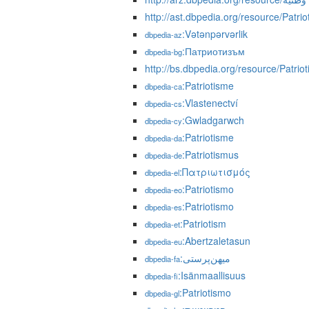
http://ast.dbpedia.org/resource/Patri
:Vətənpərvərlik
dbpedia-az
:Патриотизъм
dbpedia-bg
http://bs.dbpedia.org/resource/Patrio
:Patriotisme
dbpedia-ca
:Vlastenectví
dbpedia-cs
:Gwladgarwch
dbpedia-cy
:Patriotisme
dbpedia-da
:Patriotismus
dbpedia-de
:Πατριωτισμός
dbpedia-el
:Patriotismo
dbpedia-eo
:Patriotismo
dbpedia-es
:Patriotism
dbpedia-et
:Abertzaletasun
dbpedia-eu
:میهن‌پرستی
dbpedia-fa
:Isänmaallisuus
dbpedia-fi
:Patriotismo
dbpedia-gl