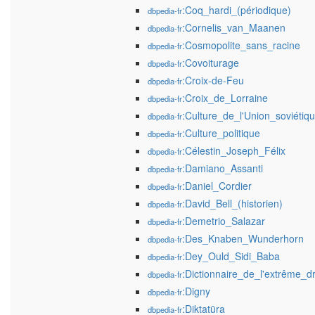
:Coq_hardi_(périodique)
dbpedia-fr
:Cornelis_van_Maanen
dbpedia-fr
:Cosmopolite_sans_racine
dbpedia-fr
:Covoiturage
dbpedia-fr
:Croix-de-Feu
dbpedia-fr
:Croix_de_Lorraine
dbpedia-fr
:Culture_de_l'Union_soviétiq
dbpedia-fr
:Culture_politique
dbpedia-fr
:Célestin_Joseph_Félix
dbpedia-fr
:Damiano_Assanti
dbpedia-fr
:Daniel_Cordier
dbpedia-fr
:David_Bell_(historien)
dbpedia-fr
:Demetrio_Salazar
dbpedia-fr
:Des_Knaben_Wunderhorn
dbpedia-fr
:Dey_Ould_Sidi_Baba
dbpedia-fr
:Dictionnaire_de_l'extrême_dr
dbpedia-fr
:Digny
dbpedia-fr
:Diktatūra
dbpedia-fr