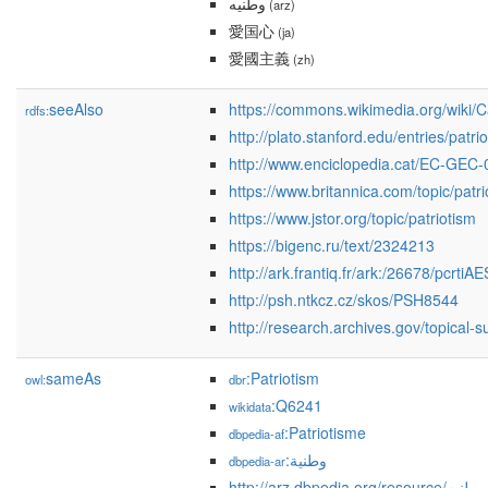
وطنيه
(arz)
愛国心
(ja)
愛國主義
(zh)
seeAlso
https://commons.wikimedia.org/wiki/C
rdfs:
http://plato.stanford.edu/entries/patri
http://www.enciclopedia.cat/EC-GEC
https://www.britannica.com/topic/patr
https://www.jstor.org/topic/patriotism
https://bigenc.ru/text/2324213
http://ark.frantiq.fr/ark:/26678/pcrti
http://psh.ntkcz.cz/skos/PSH8544
http://research.archives.gov/topical-
sameAs
:Patriotism
owl:
dbr
:Q6241
wikidata
:Patriotisme
dbpedia-af
:وطنية
dbpedia-ar
http://arz.dbpedia.org/resource/وطنيه