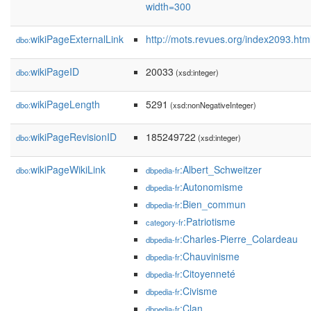
width=300
wikiPageExternalLink
http://mots.revues.org/index2093.htm
dbo:
wikiPageID
20033
dbo:
(xsd:integer)
wikiPageLength
5291
dbo:
(xsd:nonNegativeInteger)
wikiPageRevisionID
185249722
dbo:
(xsd:integer)
wikiPageWikiLink
:Albert_Schweitzer
dbo:
dbpedia-fr
:Autonomisme
dbpedia-fr
:Bien_commun
dbpedia-fr
:Patriotisme
category-fr
:Charles-Pierre_Colardeau
dbpedia-fr
:Chauvinisme
dbpedia-fr
:Citoyenneté
dbpedia-fr
:Civisme
dbpedia-fr
:Clan
dbpedia-fr