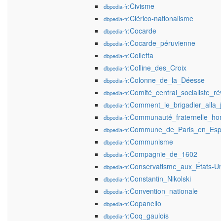
:Civisme
dbpedia-fr
:Clérico-nationalisme
dbpedia-fr
:Cocarde
dbpedia-fr
:Cocarde_péruvienne
dbpedia-fr
:Colletta
dbpedia-fr
:Colline_des_Croix
dbpedia-fr
:Colonne_de_la_Déesse
dbpedia-fr
:Comité_central_socialiste_ré
dbpedia-fr
:Comment_le_brigadier_alla_
dbpedia-fr
:Communauté_fraternelle_ho
dbpedia-fr
:Commune_de_Paris_en_Es
dbpedia-fr
:Communisme
dbpedia-fr
:Compagnie_de_1602
dbpedia-fr
:Conservatisme_aux_États-Un
dbpedia-fr
:Constantin_Nikolski
dbpedia-fr
:Convention_nationale
dbpedia-fr
:Copanello
dbpedia-fr
:Coq_gaulois
dbpedia-fr