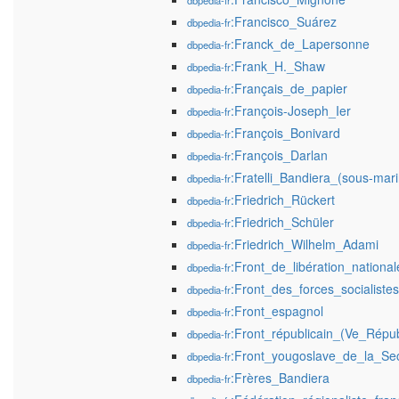
dbpedia-fr
:Francisco_Suárez
dbpedia-fr
:Franck_de_Lapersonne
dbpedia-fr
:Frank_H._Shaw
dbpedia-fr
:Français_de_papier
dbpedia-fr
:François-Joseph_Ier
dbpedia-fr
:François_Bonivard
dbpedia-fr
:François_Darlan
dbpedia-fr
:Fratelli_Bandiera_(sous-mari
dbpedia-fr
:Friedrich_Rückert
dbpedia-fr
:Friedrich_Schüler
dbpedia-fr
:Friedrich_Wilhelm_Adami
dbpedia-fr
:Front_de_libération_nationa
dbpedia-fr
:Front_des_forces_socialistes
dbpedia-fr
:Front_espagnol
dbpedia-fr
:Front_républicain_(Ve_Répub
dbpedia-fr
:Front_yougoslave_de_la_S
dbpedia-fr
:Frères_Bandiera
dbpedia-fr