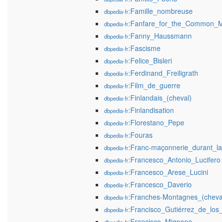
:Famille_nombreuse
dbpedia-fr
:Fanfare_for_the_Common_
dbpedia-fr
:Fanny_Haussmann
dbpedia-fr
:Fascisme
dbpedia-fr
:Felice_Bisleri
dbpedia-fr
:Ferdinand_Freiligrath
dbpedia-fr
:Film_de_guerre
dbpedia-fr
:Finlandais_(cheval)
dbpedia-fr
:Finlandisation
dbpedia-fr
:Florestano_Pepe
dbpedia-fr
:Fouras
dbpedia-fr
:Franc-maçonnerie_durant_l
dbpedia-fr
:Francesco_Antonio_Lucifero
dbpedia-fr
:Francesco_Arese_Lucini
dbpedia-fr
:Francesco_Daverio
dbpedia-fr
:Franches-Montagnes_(cheva
dbpedia-fr
:Francisco_Gutiérrez_de_los
dbpedia-fr
:Francisco_Mignone