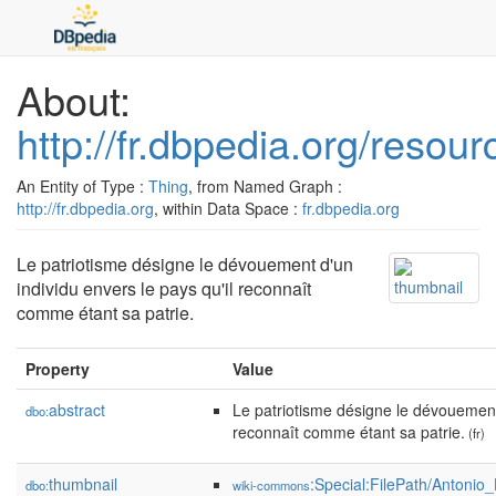
About:
http://fr.dbpedia.org/resour
An Entity of Type :
Thing
, from Named Graph :
http://fr.dbpedia.org
, within Data Space :
fr.dbpedia.org
Le patriotisme désigne le dévouement d'un
individu envers le pays qu'il reconnaît
comme étant sa patrie.
Property
Value
abstract
Le patriotisme désigne le dévouement 
dbo:
reconnaît comme étant sa patrie.
(fr)
thumbnail
:Special:FilePath/Antoni
dbo:
wiki-commons