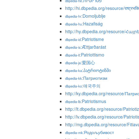
:פטריוטיות
dbpedia-he
http://hi.dbpedia.org/resource/राष्ट्रभक्त
:Domoljublje
dbpedia-hr
:Hazafiság
dbpedia-hu
http://hy.dbpedia.org/resource/Հա
:Patriotisme
dbpedia-id
:Ættjarðarást
dbpedia-is
:Patriottismo
dbpedia-it
:愛国心
dbpedia-ja
:პატრიოტიზმი
dbpedia-ka
:Патриотизм
dbpedia-kk
:애국주의
dbpedia-ko
http://ky.dbpedia.org/resource/Патри
:Patriotismus
dbpedia-lb
http://lt.dbpedia.org/resource/Patriot
http://lv.dbpedia.org/resource/Patriot
http://mg.dbpedia.org/resource/Fitia
:Родољубивост
dbpedia-mk