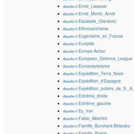
:Ernst_Lissauer
dbpedia-fr
:Ernst_Moritz_Arndt
dbpedia-fr
:Escalade_(Genève)
dbpedia-fr
:Ethnocentrisme
dbpedia-fr
:Eugénisme_en_France
dbpedia-fr
:Euripide
dbpedia-fr
:Europe-Action
dbpedia-fr
:European_Defence_League
dbpedia-fr
:Euroscepticisme
dbpedia-fr
:Expédition_Terra_Nova
dbpedia-fr
:Expédition_d'Espagne
dbpedia-fr
:Expédition_polaire_de_S._A
dbpedia-fr
:Extrême_droite
dbpedia-fr
:Extrême_gauche
dbpedia-fr
:Ey_Iran
dbpedia-fr
:Fabio_Albertini
dbpedia-fr
:Famille_Burchard-Bélaváry
dbpedia-fr
:Famille_Poerio
dbpedia-fr