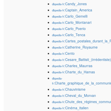
:Candy_Jones
dbpedia-fr
:Captain_America
dbpedia-fr
:Carlo_Gemelli
dbpedia-fr
:Carlo_Montanari
dbpedia-fr
:Carlo_Poerio
dbpedia-fr
:Carlo_Tenca
dbpedia-fr
:Cartes_postales_durant_la
dbpedia-fr
:Catherine_Royaume
dbpedia-fr
:Cento
dbpedia-fr
:Cesare_Battisti_(irrédentiste)
dbpedia-fr
:Charles_Maurras
dbpedia-fr
:Charte_du_Hamas
dbpedia-fr
dbpedia-
:Charte_graphique_de_la_communi
fr
:Chauvinisme
dbpedia-fr
:Cheval_du_Morvan
dbpedia-fr
:Chute_des_régimes_commun
dbpedia-fr
:Cinéma_italien
dbpedia-fr