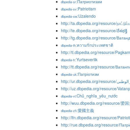
:Патриотизам
dbpedia-sr
:Patriotism
dbpedia-sv
:Uzalendo
dbpedia-sw
http://ta.dbpedia.org/resource/நாட்டுப்ப
http://te.dbpedia.org/resource/దేశభక్తి
http://tg.dbpedia.org/resource/Ватан
:ความรักประเทศชาติ
dbpedia-th
http://tl.dbpedia.org/resource/Pagk
:Yurtseverlik
dbpedia-tr
http://tt.dbpedia.org/resource/Ватан
:Патріотизм
dbpedia-uk
http://ur.dbpedia.org/res
http://uz.dbpedia.org/resource/Vatanp
:Chủ_nghĩa_yêu_nước
dbpedia-vi
http://wuu.dbpedia.org/resource/
:愛國主義
dbpedia-zh
http://lfn.dbpedia.org/resource/Patrio
http://rue.dbpedia.org/resource/Патрі