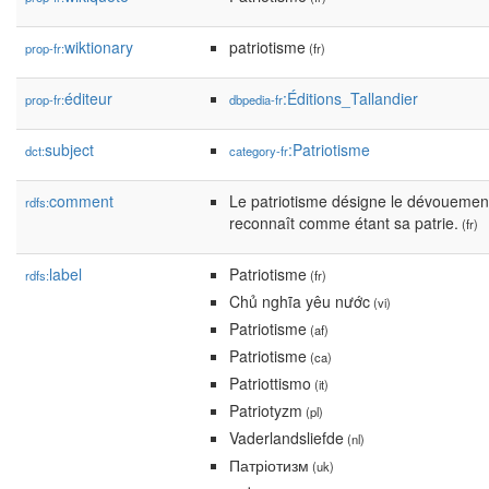
wiktionary
patriotisme
prop-fr:
(fr)
éditeur
:Éditions_Tallandier
prop-fr:
dbpedia-fr
subject
:Patriotisme
dct:
category-fr
comment
Le patriotisme désigne le dévouement 
rdfs:
reconnaît comme étant sa patrie.
(fr)
label
Patriotisme
rdfs:
(fr)
Chủ nghĩa yêu nước
(vi)
Patriotisme
(af)
Patriotisme
(ca)
Patriottismo
(it)
Patriotyzm
(pl)
Vaderlandsliefde
(nl)
Патріотизм
(uk)