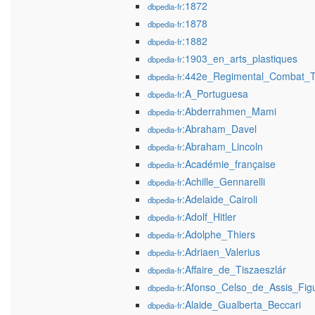
:1872
dbpedia-fr
:1878
dbpedia-fr
:1882
dbpedia-fr
:1903_en_arts_plastiques
dbpedia-fr
:442e_Regimental_Combat_
dbpedia-fr
:A_Portuguesa
dbpedia-fr
:Abderrahmen_Mami
dbpedia-fr
:Abraham_Davel
dbpedia-fr
:Abraham_Lincoln
dbpedia-fr
:Académie_française
dbpedia-fr
:Achille_Gennarelli
dbpedia-fr
:Adelaide_Cairoli
dbpedia-fr
:Adolf_Hitler
dbpedia-fr
:Adolphe_Thiers
dbpedia-fr
:Adriaen_Valerius
dbpedia-fr
:Affaire_de_Tiszaeszlár
dbpedia-fr
:Afonso_Celso_de_Assis_Figu
dbpedia-fr
:Alaide_Gualberta_Beccari
dbpedia-fr