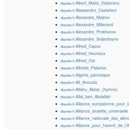
:Albert_Malet_(historien)
dbpedia-fr
:Alessandro_Castellani
dbpedia-fr
:Alexandre_Mejirov
dbpedia-fr
:Alexandre_Millerand
dbpedia-fr
:Alexandre_Prokhanov
dbpedia-fr
:Alexandre_Soljenitsyne
dbpedia-fr
:Alfred_Capus
dbpedia-fr
:Alfred_Heurtaux
dbpedia-fr
:Alfred_Ost
dbpedia-fr
:Alfredo_Palacios
dbpedia-fr
:Algérie_patriotique
dbpedia-fr
:Ali_Anouzla
dbpedia-fr
:Allahu_Akbar_(hymne)
dbpedia-fr
:Allal_ben_Abdallah
dbpedia-fr
:Alliance_européenne_pour_la
dbpedia-fr
:Alliance_israélite_universelle
dbpedia-fr
:Alliance_nationale_des_dém
dbpedia-fr
:Alliance_pour_l'avenir_de_l'A
dbpedia-fr