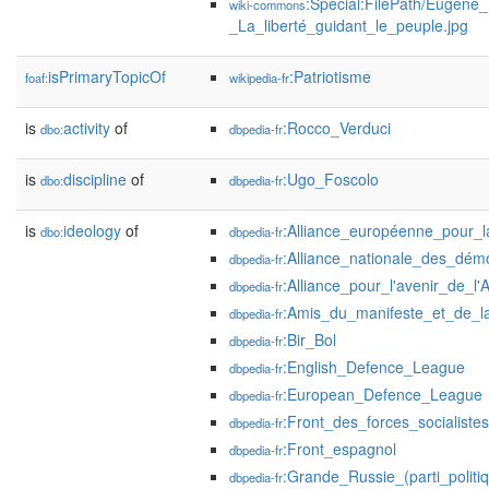
:Special:FilePath/Eugène_
wiki-commons
_La_liberté_guidant_le_peuple.jpg
isPrimaryTopicOf
:Patriotisme
foaf:
wikipedia-fr
is
activity
of
:Rocco_Verduci
dbo:
dbpedia-fr
is
discipline
of
:Ugo_Foscolo
dbo:
dbpedia-fr
is
ideology
of
:Alliance_européenne_pour_la
dbo:
dbpedia-fr
:Alliance_nationale_des_dém
dbpedia-fr
:Alliance_pour_l'avenir_de_l'A
dbpedia-fr
:Amis_du_manifeste_et_de_la
dbpedia-fr
:Bir_Bol
dbpedia-fr
:English_Defence_League
dbpedia-fr
:European_Defence_League
dbpedia-fr
:Front_des_forces_socialistes
dbpedia-fr
:Front_espagnol
dbpedia-fr
:Grande_Russie_(parti_politi
dbpedia-fr