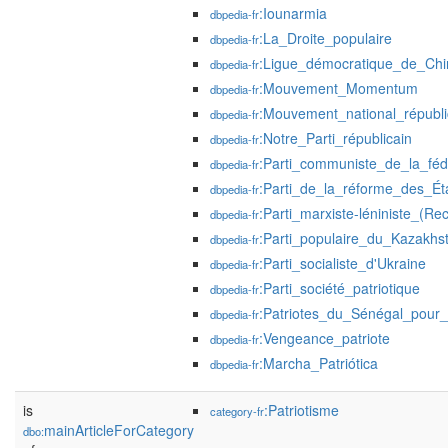
:Iounarmia
dbpedia-fr
:La_Droite_populaire
dbpedia-fr
:Ligue_démocratique_de_Chi
dbpedia-fr
:Mouvement_Momentum
dbpedia-fr
:Mouvement_national_républi
dbpedia-fr
:Notre_Parti_républicain
dbpedia-fr
:Parti_communiste_de_la_féd
dbpedia-fr
:Parti_de_la_réforme_des_Ét
dbpedia-fr
:Parti_marxiste-léniniste_(R
dbpedia-fr
:Parti_populaire_du_Kazakhs
dbpedia-fr
:Parti_socialiste_d'Ukraine
dbpedia-fr
:Parti_société_patriotique
dbpedia-fr
:Patriotes_du_Sénégal_pour_le
dbpedia-fr
:Vengeance_patriote
dbpedia-fr
:Marcha_Patriótica
dbpedia-fr
is
:Patriotisme
category-fr
mainArticleForCategory
dbo: