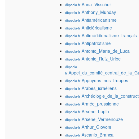
:Anna_Visscher
dbpedia-fr
:Anthony_Munday
dbpedia-fr
:Antiaméricanisme
dbpedia-fr
:Anticléricalisme
dbpedia-fr
:Antiméridionalisme_françai
dbpedia-fr
:Antipatriotisme
dbpedia-fr
:Antonio_Maria_de_Luca
dbpedia-fr
:Antonio_Ruiz_Uribe
dbpedia-fr
dbpedia-
:Appel_du_comité_central_de_la_G
fr
:Appuyons_nos_troupes
dbpedia-fr
:Arabes_israéliens
dbpedia-fr
:Archéologie_de_la_construct
dbpedia-fr
:Armée_prussienne
dbpedia-fr
:Arsène_Lupin
dbpedia-fr
:Arsène_Vermenouze
dbpedia-fr
:Arthur_Giovoni
dbpedia-fr
:Ascanio_Branca
dbpedia-fr