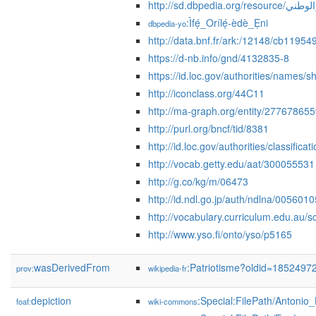
http://sd.dbpedia.org/r
:Ìfẹ́_Orílẹ́-èdè_Ẹni
dbpedia-yo
http://data.bnf.fr/ark:/12148/cb1195
https://d-nb.info/gnd/4132835-8
https://id.loc.gov/authorities/names
http://iconclass.org/44C11
http://ma-graph.org/entity/27767865
http://purl.org/bncf/tid/8381
http://id.loc.gov/authorities/classifica
http://vocab.getty.edu/aat/300055531
http://g.co/kg/m/06473
http://id.ndl.go.jp/auth/ndlna/0056010
http://vocabulary.curriculum.edu.au/s
http://www.yso.fi/onto/yso/p5165
wasDerivedFrom
:Patriotisme?oldid=185249
prov:
wikipedia-fr
depiction
:Special:FilePath/Antoni
foaf:
wiki-commons