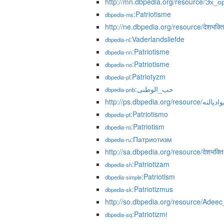
http://mn.dbpedia.org/resource/Эх_
:Patriotisme
dbpedia-ms
http://ne.dbpedia.org/resource/देशभक्ति
:Vaderlandsliefde
dbpedia-nl
:Patriotisme
dbpedia-nn
:Patriotisme
dbpedia-no
:Patriotyzm
dbpedia-pl
:حب_الوطنی
dbpedia-pnb
http://ps.dbpedia.org/resource/نه
:Patriotismo
dbpedia-pt
:Patriotism
dbpedia-ro
:Патриотизм
dbpedia-ru
http://sa.dbpedia.org/resource/देशभक्ति
:Patriotizam
dbpedia-sh
:Patriotism
dbpedia-simple
:Patriotizmus
dbpedia-sk
http://so.dbpedia.org/resource/Adee
:Patriotizmi
dbpedia-sq