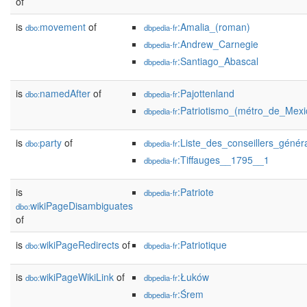
of
is
movement
of
:Amalia_(roman)
dbo:
dbpedia-fr
:Andrew_Carnegie
dbpedia-fr
:Santiago_Abascal
dbpedia-fr
is
namedAfter
of
:Pajottenland
dbo:
dbpedia-fr
:Patriotismo_(métro_de_Mexi
dbpedia-fr
is
party
of
:Liste_des_conseillers_géné
dbo:
dbpedia-fr
:Tiffauges__1795__1
dbpedia-fr
is
:Patriote
dbpedia-fr
wikiPageDisambiguates
dbo:
of
is
wikiPageRedirects
of
:Patriotique
dbo:
dbpedia-fr
is
wikiPageWikiLink
of
:Łuków
dbo:
dbpedia-fr
:Śrem
dbpedia-fr