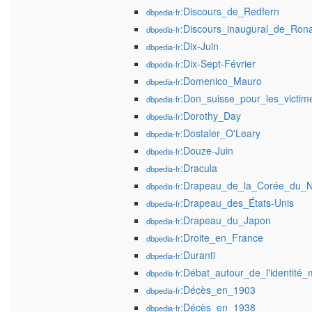
:Discours_de_Redfern
dbpedia-fr
:Discours_inaugural_de_Ron
dbpedia-fr
:Dix-Juin
dbpedia-fr
:Dix-Sept-Février
dbpedia-fr
:Domenico_Mauro
dbpedia-fr
:Don_suisse_pour_les_victim
dbpedia-fr
:Dorothy_Day
dbpedia-fr
:Dostaler_O'Leary
dbpedia-fr
:Douze-Juin
dbpedia-fr
:Dracula
dbpedia-fr
:Drapeau_de_la_Corée_du_
dbpedia-fr
:Drapeau_des_États-Unis
dbpedia-fr
:Drapeau_du_Japon
dbpedia-fr
:Droite_en_France
dbpedia-fr
:Duranti
dbpedia-fr
:Débat_autour_de_l'identité
dbpedia-fr
:Décès_en_1903
dbpedia-fr
:Décès_en_1938
dbpedia-fr