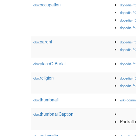
occupation
dbo:
dbpedia-fr
dbpedia-fr
dbpedia-fr
dbpedia-fr
parent
dbo:
dbpedia-fr
dbpedia-fr
placeOfBurial
dbo:
dbpedia-fr
religion
dbo:
dbpedia-fr
dbpedia-fr
thumbnail
dbo:
wiki-comm
thumbnailCaption
dbo:
Portrait
university