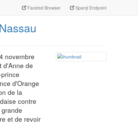
Faceted Browser
Sparql Endpoint
e_Nassau
 14 novembre
et d'Anne de
-prince
rince d'Orange
on de la
ndaise contre
e grande
e et de revoir