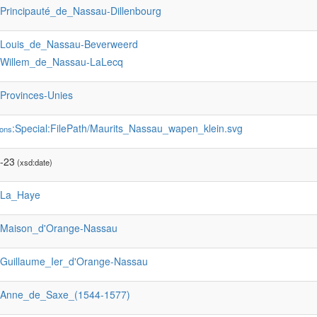
:Principauté_de_Nassau-Dillenbourg
:Louis_de_Nassau-Beverweerd
:Willem_de_Nassau-LaLecq
:Provinces-Unies
:Special:FilePath/Maurits_Nassau_wapen_klein.svg
ons
-23
(xsd:date)
:La_Haye
:Maison_d'Orange-Nassau
:Guillaume_Ier_d'Orange-Nassau
:Anne_de_Saxe_(1544-1577)