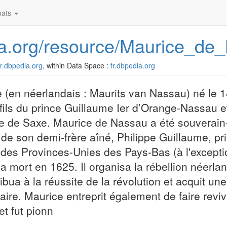
ats
edia.org/resource/Maurice_d
/fr.dbpedia.org
, within Data Space :
fr.dbpedia.org
 (en néerlandais : Maurits van Nassau) né le
e fils du prince Guillaume Ier d’Orange-Nassau 
ice de Saxe. Maurice de Nassau a été souverain
 de son demi-frère aîné, Philippe Guillaume, p
r des Provinces-Unies des Pays-Bas (à l'excepti
a mort en 1625. Il organisa la rébellion néerla
ibua à la réussite de la révolution et acquit un
ire. Maurice entreprit également de faire revivr
t fut pionn