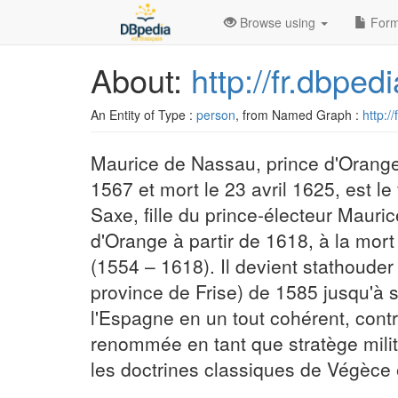
Browse using
Form
About:
http://fr.dbp
An Entity of Type :
person
, from Named Graph :
http:/
Maurice de Nassau, prince d'Orange
1567 et mort le 23 avril 1625, est l
Saxe, fille du prince-électeur Maur
d'Orange à partir de 1618, à la mort
(1554 – 1618). Il devient stathoude
province de Frise) de 1585 jusqu'à s
l'Espagne en un tout cohérent, contr
renommée en tant que stratège milita
les doctrines classiques de Végèce e