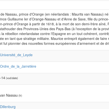
de Nassau, prince d'Orange (en néerlandais : Maurits van Nassau) né l
prince Guillaume Ier d’Orange-Nassau et d'Anne de Saxe, fille du prin
n-prince d'Orange à partir de 1618, à la mort de son demi-frère aîné, 
stathouder des Provinces-Unies des Pays-Bas (à l'exception de la provi
 la rébellion néerlandaise contre l'Espagne en un tout cohérent, contrib
 en tant que stratège militaire. Maurice entreprit également de faire r
t fut pionnier des nouvelles formes européennes d'armement et de dril
:Université_de_Leyde
:Ordre_de_la_Jarretière
-14
(xsd:date)
 van Nassau
(fr)
:Dillenburg