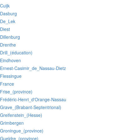
:Cuijk
:Dasburg
:De_Lek
:Diest
:Dillenburg
:Drenthe
:Drill_(éducation)
:Eindhoven
:Ernest-Casimir_de_Nassau-Dietz
:Flessingue
:France
:Frise_(province)
:Frédéric-Henri_d'Orange-Nassau
:Grave_(Brabant-Septentrional)
:Greifenstein_(Hesse)
:Grimbergen
:Groningue_(province)
:Gueldre_(province)