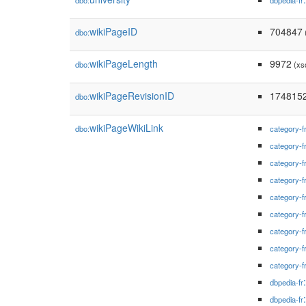
dbo:
dbpedia-fr
wikiPageID
704847
dbo:
(
wikiPageLength
9972
dbo:
(xs
wikiPageRevisionID
174815
dbo:
wikiPageWikiLink
dbo:
category-f
category-f
category-f
category-f
category-f
category-f
category-f
category-f
category-f
dbpedia-fr
dbpedia-fr