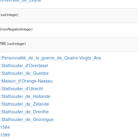
xsd:integer)
d:nonNegativeInteger)
296
(xsd:integer)
:Personnalité_de_la_guerre_de_Quatre-Vingts_Ans
r
:Stathouder_d'Overijssel
r
:Stathouder_de_Gueldre
r
:Maison_d'Orange-Nassau
r
:Stathouder_d'Utrecht
r
:Stathouder_de_Hollande
r
:Stathouder_de_Zélande
r
:Stathouder_de_Drenthe
r
:Stathouder_de_Groningue
r
:1584
:1589