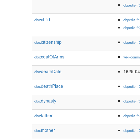
dbpedia-fr
child
dbo:
dbpedia-fr
dbpedia-fr
citizenship
dbo:
dbpedia-fr
coatOfArms
dbo:
wiki-comm
deathDate
1625-04
dbo:
deathPlace
dbo:
dbpedia-fr
dynasty
dbo:
dbpedia-fr
father
dbo:
dbpedia-fr
mother
dbo:
dbpedia-fr