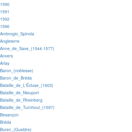
:1590
:1591
:1592
:1596
:Ambrogio_Spinola
:Angleterre
:Anne_de_Saxe_(1544-1577)
:Anvers
:Arlay
:Baron_(noblesse)
:Baron_de_Bréda
:Bataille_de_L'Écluse_(1603)
:Bataille_de_Nieuport
:Bataille_de_Rheinberg
:Bataille_de_Turnhout_(1597)
:Besançon
:Bréda
:Buren_(Gueldre)