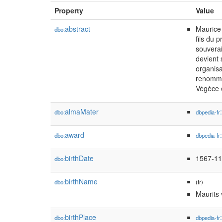
Property
Value
abstract
Maurice 
dbo:
fils du 
souverai
devient 
organisa
renommée
Végèce e
almaMater
dbo:
dbpedia-fr
award
dbo:
dbpedia-fr
birthDate
1567-11
dbo:
birthName
dbo:
(fr)
Maurits
birthPlace
dbo:
dbpedia-fr