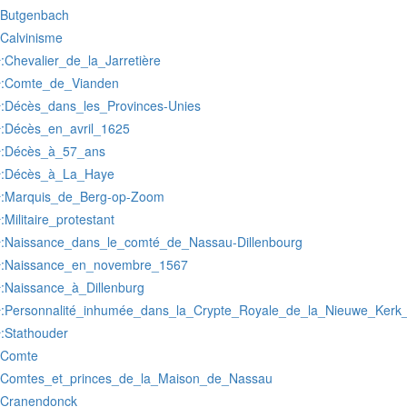
:Butgenbach
:Calvinisme
:Chevalier_de_la_Jarretière
r
:Comte_de_Vianden
r
:Décès_dans_les_Provinces-Unies
r
:Décès_en_avril_1625
r
:Décès_à_57_ans
r
:Décès_à_La_Haye
r
:Marquis_de_Berg-op-Zoom
r
:Militaire_protestant
r
:Naissance_dans_le_comté_de_Nassau-Dillenbourg
r
:Naissance_en_novembre_1567
r
:Naissance_à_Dillenburg
r
:Personnalité_inhumée_dans_la_Crypte_Royale_de_la_Nieuwe_Kerk_
r
:Stathouder
r
:Comte
:Comtes_et_princes_de_la_Maison_de_Nassau
:Cranendonck