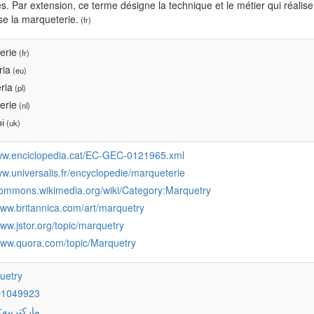
es. Par extension, ce terme désigne la technique et le métier qui réalis
ise la marqueterie.
(fr)
erie
(fr)
ria
(eu)
ria
(pl)
erie
(nl)
і
(uk)
www.enciclopedia.cat/EC-GEC-0121965.xml
ww.universalis.fr/encyclopedie/marqueterie
/commons.wikimedia.org/wiki/Category:Marquetry
www.britannica.com/art/marquetry
www.jstor.org/topic/marquetry
/www.quora.com/topic/Marquetry
uetry
Q1049923
:ماركترييه