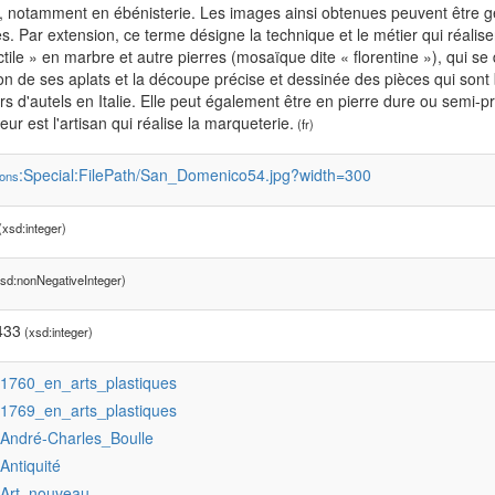
, notamment en ébénisterie. Les images ainsi obtenues peuvent être géo
es. Par extension, ce terme désigne la technique et le métier qui réalis
tile » en marbre et autre pierres (mosaïque dite « florentine »), qui se 
n de ses aplats et la découpe précise et dessinée des pièces qui sont b
rs d'autels en Italie. Elle peut également être en pierre dure ou semi-pr
ur est l'artisan qui réalise la marqueterie.
(fr)
:Special:FilePath/San_Domenico54.jpg?width=300
ons
xsd:integer)
sd:nonNegativeInteger)
433
(xsd:integer)
:1760_en_arts_plastiques
:1769_en_arts_plastiques
:André-Charles_Boulle
:Antiquité
:Art_nouveau