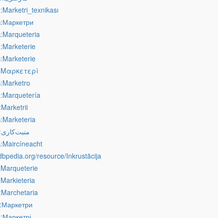
:Marketri_texnikası
z
:Маркетри
g
:Marqueteria
a
:Marketerie
s
:Marketerie
e
:Μαρκετερί
:Marketro
o
:Marquetería
s
:Marketrii
:Marketeria
u
:منبت‌کاری
:Maircíneacht
a
v.dbpedia.org/resource/Inkrustācija
:Marqueterie
:Markieteria
:Marchetaria
:Маркетри
:Маркетрі
k