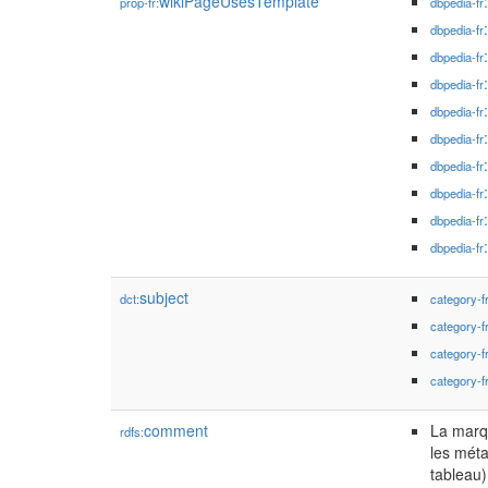
wikiPageUsesTemplate
prop-fr:
dbpedia-fr
dbpedia-fr
dbpedia-fr
dbpedia-fr
dbpedia-fr
dbpedia-fr
dbpedia-fr
dbpedia-fr
dbpedia-fr
dbpedia-fr
subject
dct:
category-f
category-f
category-f
category-f
comment
La marqu
rdfs:
les méta
tableau)