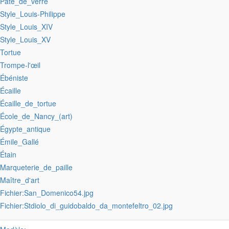
:Pâte_de_verre
:Style_Louis-Philippe
:Style_Louis_XIV
:Style_Louis_XV
:Tortue
:Trompe-l'œil
:Ébéniste
:Écaille
:Écaille_de_tortue
:École_de_Nancy_(art)
:Égypte_antique
:Émile_Gallé
:Étain
:Marqueterie_de_paille
:Maître_d'art
:Fichier:San_Domenico54.jpg
:Fichier:Stdiolo_di_guidobaldo_da_montefeltro_02.jpg