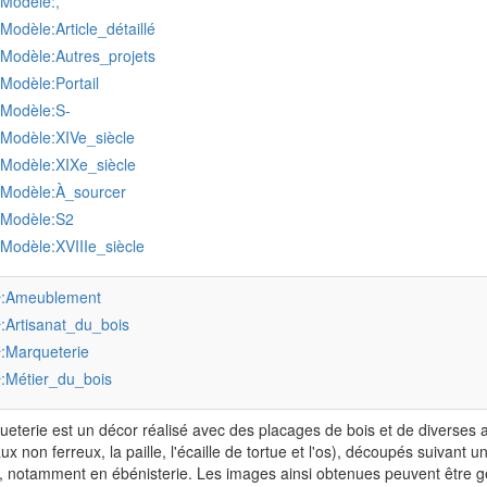
:Modèle:,
:Modèle:Article_détaillé
:Modèle:Autres_projets
:Modèle:Portail
:Modèle:S-
:Modèle:XIVe_siècle
:Modèle:XIXe_siècle
:Modèle:À_sourcer
:Modèle:S2
:Modèle:XVIIIe_siècle
:Ameublement
r
:Artisanat_du_bois
r
:Marqueterie
r
:Métier_du_bois
r
eterie est un décor réalisé avec des placages de bois et de diverses autr
ux non ferreux, la paille, l'écaille de tortue et l'os), découpés suivant 
, notamment en ébénisterie. Les images ainsi obtenues peuvent être géo