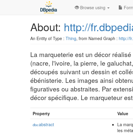
Browse using
Form
About:
http://fr.dbpe
An Entity of Type :
Thing
, from Named Graph :
http://f
La marqueterie est un décor réalisé
(nacre, l'ivoire, la pierre, le galuchat
découpés suivant un dessin et collé
ébénisterie. Les images ainsi obten
figuratives ou abstraites. Par extens
décor spécifique. Le marqueteur est l
Property
Value
abstract
La marqu
dbo:
les méta