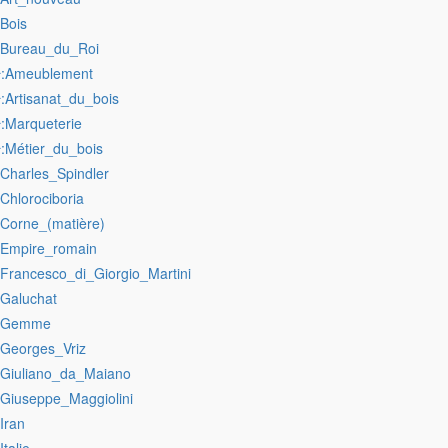
:Bois
:Bureau_du_Roi
:Ameublement
r
:Artisanat_du_bois
r
:Marqueterie
r
:Métier_du_bois
r
:Charles_Spindler
:Chlorociboria
:Corne_(matière)
:Empire_romain
:Francesco_di_Giorgio_Martini
:Galuchat
:Gemme
:Georges_Vriz
:Giuliano_da_Maiano
:Giuseppe_Maggiolini
:Iran