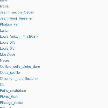
:Italie
:Ivoire
:Jean-François_Oeben
:Jean-Henri_Riesener
:Khatam_kari
:Laiton
:Louis_Vuitton_(malletier)
:Louis_XIV
:Louis_XVI
:Mosaïque
:Nacre
:Opificio_delle_pietre_dure
:Opus_sectile
:Ornement_(architecture)
:Os
:Paille_(matériau)
:Pierre_Gole
:Placage_(bois)