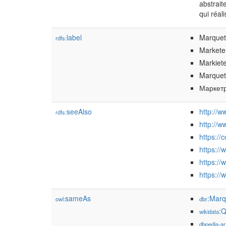
abstrait
qui réal
label
Marquet
rdfs:
Markete
Markiete
Marquet
Маркетр
seeAlso
http://
rdfs:
http://w
https:/
https://
https://
https:/
sameAs
:Marq
owl:
dbr
:
wikidata
dbpedia-ar