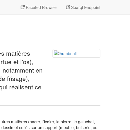
Faceted Browser
Sparql Endpoint
es matières
rtue et l'os),
), notamment en
e frisage),
qui réalisent ce
es matières (nacre, l'ivoire, la pierre, le galuchat,
un dessin et collés sur un support (meuble, boiserie, ou