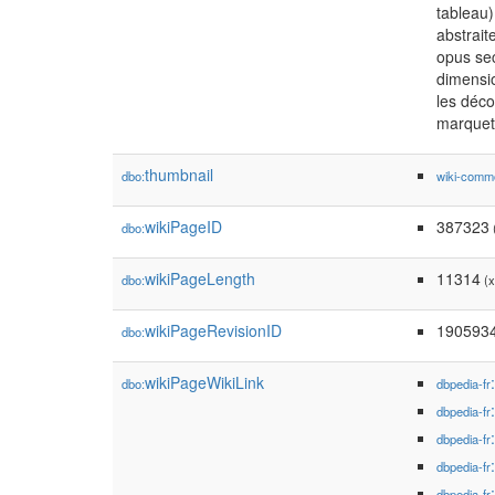
tableau)
abstrait
opus sec
dimensio
les déco
marquete
thumbnail
dbo:
wiki-comm
wikiPageID
387323
dbo:
(
wikiPageLength
11314
dbo:
(x
wikiPageRevisionID
190593
dbo:
wikiPageWikiLink
dbo:
dbpedia-fr
dbpedia-fr
dbpedia-fr
dbpedia-fr
dbpedia-fr