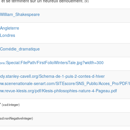
 et se terminent sur un heureux dénouement.
(fr)
:William_Shakespeare
:Angleterre
:Londres
:Comédie_dramatique
:Special:FilePath/FirstFolioWintersTale.jpg?width=300
ons
tudy.stanley-cavell.org/Schema-de-1-puis-2-contes-d-hiver
www.scenenationale-senart.com/SITEscore/SNS_Public/Acces_Pro/PDF
ww.revue-klesis.org/pdf/Klesis-philosophies-nature-4-Pageau.pdf
7
(xsd:integer)
sd:nonNegativeInteger)