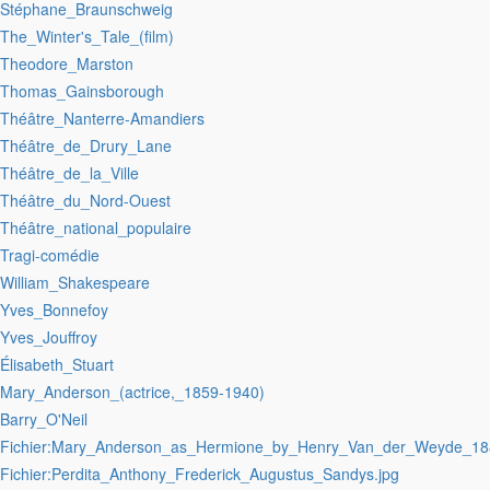
:Stéphane_Braunschweig
:The_Winter's_Tale_(film)
:Theodore_Marston
:Thomas_Gainsborough
:Théâtre_Nanterre-Amandiers
:Théâtre_de_Drury_Lane
:Théâtre_de_la_Ville
:Théâtre_du_Nord-Ouest
:Théâtre_national_populaire
:Tragi-comédie
:William_Shakespeare
:Yves_Bonnefoy
:Yves_Jouffroy
:Élisabeth_Stuart
:Mary_Anderson_(actrice,_1859-1940)
:Barry_O'Neil
:Fichier:Mary_Anderson_as_Hermione_by_Henry_Van_der_Weyde_18
:Fichier:Perdita_Anthony_Frederick_Augustus_Sandys.jpg