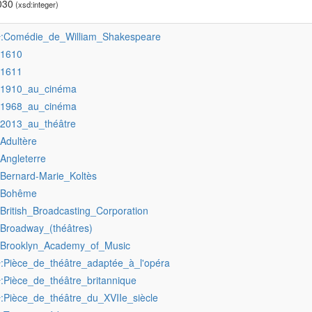
030
(xsd:integer)
:Comédie_de_William_Shakespeare
r
:1610
:1611
:1910_au_cinéma
:1968_au_cinéma
:2013_au_théâtre
:Adultère
:Angleterre
:Bernard-Marie_Koltès
:Bohême
:British_Broadcasting_Corporation
:Broadway_(théâtres)
:Brooklyn_Academy_of_Music
:Pièce_de_théâtre_adaptée_à_l'opéra
r
:Pièce_de_théâtre_britannique
r
:Pièce_de_théâtre_du_XVIIe_siècle
r