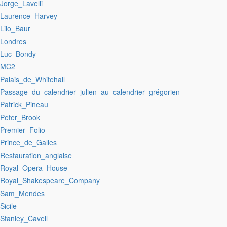
:Jorge_Lavelli
:Laurence_Harvey
:Lilo_Baur
:Londres
:Luc_Bondy
:MC2
:Palais_de_Whitehall
:Passage_du_calendrier_julien_au_calendrier_grégorien
:Patrick_Pineau
:Peter_Brook
:Premier_Folio
:Prince_de_Galles
:Restauration_anglaise
:Royal_Opera_House
:Royal_Shakespeare_Company
:Sam_Mendes
:Sicile
:Stanley_Cavell