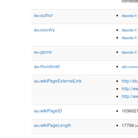
comédie
author
dbo:
dbpedia-fr
country
dbo:
dbpedia-fr
dbpedia-fr
genre
dbo:
dbpedia-fr
thumbnail
dbo:
wiki-comm
wikiPageExternalLink
http://s
dbo:
http://
http://w
wikiPageID
103602
dbo:
wikiPageLength
17706
dbo:
(x