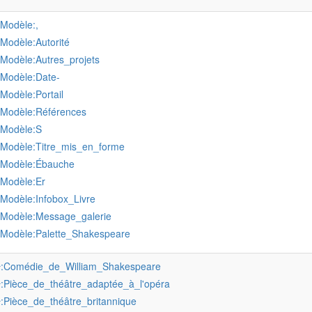
:Modèle:,
:Modèle:Autorité
:Modèle:Autres_projets
:Modèle:Date-
:Modèle:Portail
:Modèle:Références
:Modèle:S
:Modèle:Titre_mis_en_forme
:Modèle:Ébauche
:Modèle:Er
:Modèle:Infobox_Livre
:Modèle:Message_galerie
:Modèle:Palette_Shakespeare
:Comédie_de_William_Shakespeare
r
:Pièce_de_théâtre_adaptée_à_l'opéra
r
:Pièce_de_théâtre_britannique
r