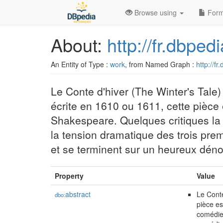
Browse using
Form
About:
http://fr.dbpe
An Entity of Type :
work
, from Named Graph :
http://fr
Le Conte d'hiver (The Winter's Tal
écrite en 1610 ou 1611, cette pièce
Shakespeare. Quelques critiques l
la tension dramatique des trois prem
et se terminent sur un heureux dén
Property
Value
abstract
Le Conte
dbo:
pièce es
comédie 