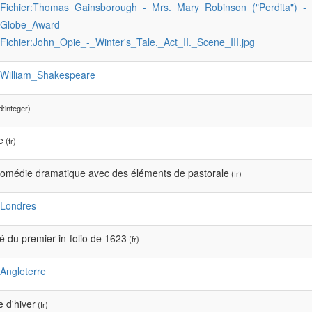
:Fichier:Thomas_Gainsborough_-_Mrs._Mary_Robinson_("Perdita")_
:Globe_Award
:Fichier:John_Opie_-_Winter's_Tale,_Act_II._Scene_III.jpg
:William_Shakespeare
:integer)
e
(fr)
 comédie dramatique avec des éléments de pastorale
(fr)
:Londres
é du premier in-folio de 1623
(fr)
:Angleterre
 d'hiver
(fr)