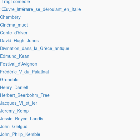
:Tragi-comédie
r
:Œuvre_littéraire_se_déroulant_en_Italie
r
:Chambéry
:Cinéma_muet
:Conte_d'hiver
:David_Hugh_Jones
:Divination_dans_la_Grèce_antique
:Edmund_Kean
:Festival_d'Avignon
:Frédéric_V_du_Palatinat
:Grenoble
:Henry_Daniell
:Herbert_Beerbohm_Tree
:Jacques_VI_et_Ier
:Jeremy_Kemp
:Jessie_Royce_Landis
:John_Gielgud
:John_Philip_Kemble