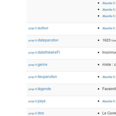
dbpedia-fr
dbpedia-fr
dbpedia-fr
auteur
prop-fr:
dbpedia-fr
dateparution
1623
prop-fr:
(xsd
datethéatreFr
inconnu
prop-fr:
genre
mixte :
prop-fr:
lieuparution
prop-fr:
dbpedia-fr
légende
Facsimil
prop-fr:
pays
prop-fr:
dbpedia-fr
titre
Le Conte
prop-fr: