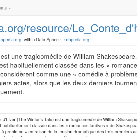
ats
dia.org/resource/Le_Conte_d'
.dbpedia.org
, within Data Space :
fr.dbpedia.org
e) est une tragicomédie de William Shakespear
 est habituellement classée dans les « romance
a considèrent comme une « comédie à problème
iers actes, alors que les deux derniers tourne
ouement.
 d'hiver (The Winter's Tale) est une tragicomédie de William Shakesp
t habituellement classée dans les « romances tardives » de Shakespe
à problème » en raison de la tension dramatique des trois premiers act