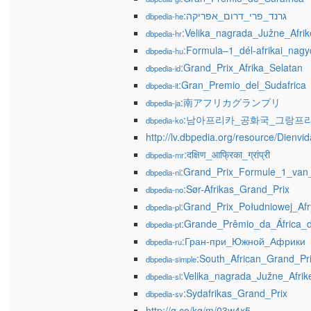
:גרנד_פרי_דרום_אפריקה
dbpedia-he
:Velika_nagrada_Južne_Afrik
dbpedia-hr
:Formula–1_dél-afrikai_nagyd
dbpedia-hu
:Grand_Prix_Afrika_Selatan
dbpedia-id
:Gran_Premio_del_Sudafrica
dbpedia-it
:南アフリカグランプリ
dbpedia-ja
:남아프리카_공화국_그랑프
dbpedia-ko
http://lv.dbpedia.org/resource/Dienvi
:दक्षिण_आफ्रिका_ग्रांप्री
dbpedia-mr
:Grand_Prix_Formule_1_van_
dbpedia-nl
:Sør-Afrikas_Grand_Prix
dbpedia-no
:Grand_Prix_Południowej_Af
dbpedia-pl
:Grande_Prêmio_da_África_
dbpedia-pt
:Гран-при_Южной_Африки
dbpedia-ru
:South_African_Grand_Pr
dbpedia-simple
:Velika_nagrada_Južne_Afrik
dbpedia-sl
:Sydafrikas_Grand_Prix
dbpedia-sv
http://g.co/kg/m/03w4x5