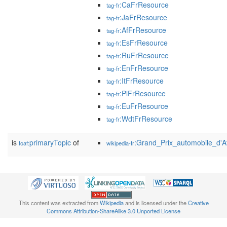
:CaFrResource
tag-fr
:JaFrResource
tag-fr
:AfFrResource
tag-fr
:EsFrResource
tag-fr
:RuFrResource
tag-fr
:EnFrResource
tag-fr
:ItFrResource
tag-fr
:PlFrResource
tag-fr
:EuFrResource
tag-fr
:WdtFrResource
tag-fr
is
primaryTopic
of
:Grand_Prix_automobile_d'
foaf:
wikipedia-fr
This content was extracted from
Wikipedia
and is licensed under the
Creative
Commons Attribution-ShareAlike 3.0 Unported License