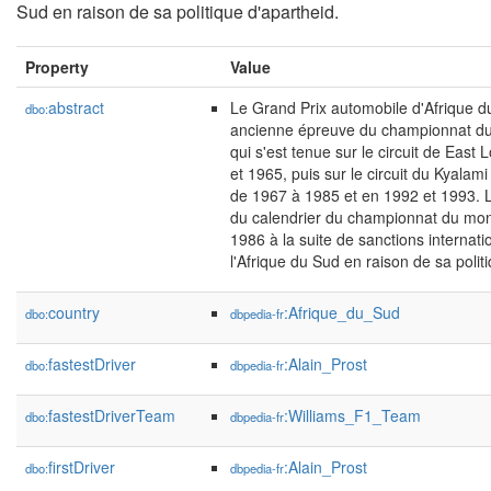
Sud en raison de sa politique d'apartheid.
Property
Value
abstract
Le Grand Prix automobile d'Afrique d
dbo:
ancienne épreuve du championnat d
qui s'est tenue sur le circuit de Eas
et 1965, puis sur le circuit du Kyala
de 1967 à 1985 et en 1992 et 1993. L
du calendrier du championnat du mo
1986 à la suite de sanctions internat
l'Afrique du Sud en raison de sa polit
country
:Afrique_du_Sud
dbo:
dbpedia-fr
fastestDriver
:Alain_Prost
dbo:
dbpedia-fr
fastestDriverTeam
:Williams_F1_Team
dbo:
dbpedia-fr
firstDriver
:Alain_Prost
dbo:
dbpedia-fr