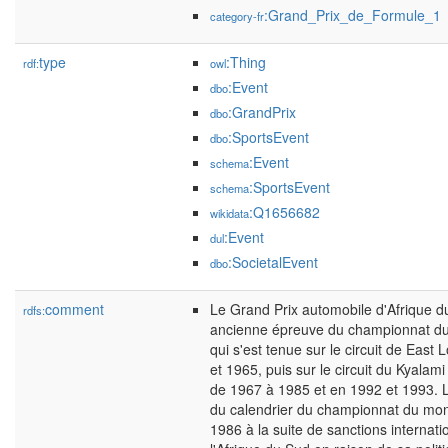
:Grand_Prix_de_Formule_1
category-fr
type
:Thing
rdf:
owl
:Event
dbo
:GrandPrix
dbo
:SportsEvent
dbo
:Event
schema
:SportsEvent
schema
:Q1656682
wikidata
:Event
dul
:SocietalEvent
dbo
comment
Le Grand Prix automobile d'Afrique d
rdfs:
ancienne épreuve du championnat d
qui s'est tenue sur le circuit de Eas
et 1965, puis sur le circuit du Kyala
de 1967 à 1985 et en 1992 et 1993. L
du calendrier du championnat du mo
1986 à la suite de sanctions internat