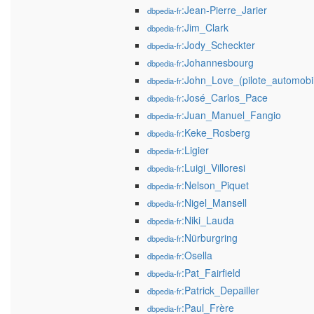
:Jean-Pierre_Jarier
dbpedia-fr
:Jim_Clark
dbpedia-fr
:Jody_Scheckter
dbpedia-fr
:Johannesbourg
dbpedia-fr
:John_Love_(pilote_automobi
dbpedia-fr
:José_Carlos_Pace
dbpedia-fr
:Juan_Manuel_Fangio
dbpedia-fr
:Keke_Rosberg
dbpedia-fr
:Ligier
dbpedia-fr
:Luigi_Villoresi
dbpedia-fr
:Nelson_Piquet
dbpedia-fr
:Nigel_Mansell
dbpedia-fr
:Niki_Lauda
dbpedia-fr
:Nürburgring
dbpedia-fr
:Osella
dbpedia-fr
:Pat_Fairfield
dbpedia-fr
:Patrick_Depailler
dbpedia-fr
:Paul_Frère
dbpedia-fr