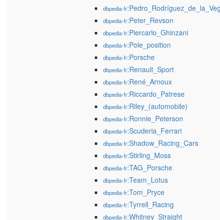
:Pedro_Rodríguez_de_la_Ve
dbpedia-fr
:Peter_Revson
dbpedia-fr
:Piercarlo_Ghinzani
dbpedia-fr
:Pole_position
dbpedia-fr
:Porsche
dbpedia-fr
:Renault_Sport
dbpedia-fr
:René_Arnoux
dbpedia-fr
:Riccardo_Patrese
dbpedia-fr
:Riley_(automobile)
dbpedia-fr
:Ronnie_Peterson
dbpedia-fr
:Scuderia_Ferrari
dbpedia-fr
:Shadow_Racing_Cars
dbpedia-fr
:Stirling_Moss
dbpedia-fr
:TAG_Porsche
dbpedia-fr
:Team_Lotus
dbpedia-fr
:Tom_Pryce
dbpedia-fr
:Tyrrell_Racing
dbpedia-fr
:Whitney_Straight
dbpedia-fr