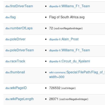
firstDriverTeam
:Williams_F1_Team
dbo:
dbpedia-fr
flag
Flag of South Africa.svg
dbo:
numberOfLaps
72
dbo:
(xsd:nonNegativeInteger)
poleDriver
:Alain_Prost
dbo:
dbpedia-fr
poleDriverTeam
:Williams_F1_Team
dbo:
dbpedia-fr
raceTrack
:Circuit_du_Kyalami
dbo:
dbpedia-fr
thumbnail
:Special:FilePath/Flag_of
dbo:
wiki-commons
width=300
wikiPageID
726532
dbo:
(xsd:integer)
wikiPageLength
28371
dbo:
(xsd:nonNegativeInteger)