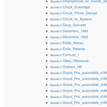
:Championnat_du_monde_de
dbpedia-fr
:Chuck_Graemiger
dbpedia-fr
:Circuit_Prince_George
dbpedia-fr
:Circuit_du_Kyalami
dbpedia-fr
:Doug_Serrurier
dbpedia-fr
:Décembre_1962
dbpedia-fr
:Décembre_1963
dbpedia-fr
:Eddie_Keizan
dbpedia-fr
:Ernie_Pieterse
dbpedia-fr
:Formule_1
dbpedia-fr
:Gilles_Villeneuve
dbpedia-fr
:Graham_Hill
dbpedia-fr
:Grand_Prix_automobile_d'A
dbpedia-fr
:Grand_Prix_automobile_d'A
dbpedia-fr
:Grand_Prix_automobile_d'A
dbpedia-fr
:Grand_Prix_automobile_d'A
dbpedia-fr
:Grand_Prix_automobile_d'A
dbpedia-fr
:Grand_Prix_automobile_d'A
dbpedia-fr