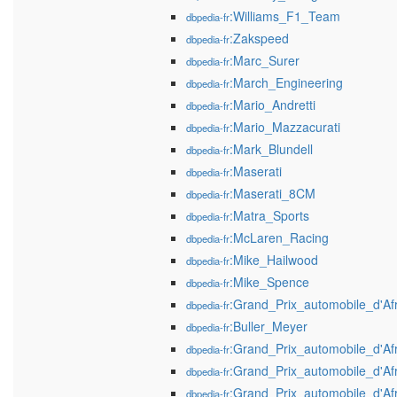
:Williams_F1_Team
dbpedia-fr
:Zakspeed
dbpedia-fr
:Marc_Surer
dbpedia-fr
:March_Engineering
dbpedia-fr
:Mario_Andretti
dbpedia-fr
:Mario_Mazzacurati
dbpedia-fr
:Mark_Blundell
dbpedia-fr
:Maserati
dbpedia-fr
:Maserati_8CM
dbpedia-fr
:Matra_Sports
dbpedia-fr
:McLaren_Racing
dbpedia-fr
:Mike_Hailwood
dbpedia-fr
:Mike_Spence
dbpedia-fr
:Grand_Prix_automobile_d'A
dbpedia-fr
:Buller_Meyer
dbpedia-fr
:Grand_Prix_automobile_d'A
dbpedia-fr
:Grand_Prix_automobile_d'A
dbpedia-fr
:Grand_Prix_automobile_d'A
dbpedia-fr