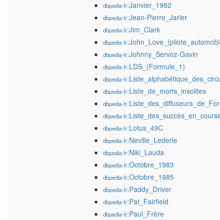
:Janvier_1982
dbpedia-fr
:Jean-Pierre_Jarier
dbpedia-fr
:Jim_Clark
dbpedia-fr
:John_Love_(pilote_automobi
dbpedia-fr
:Johnny_Servoz-Gavin
dbpedia-fr
:LDS_(Formule_1)
dbpedia-fr
:Liste_alphabétique_des_cir
dbpedia-fr
:Liste_de_morts_insolites
dbpedia-fr
:Liste_des_diffuseurs_de_Fo
dbpedia-fr
:Liste_des_succès_en_cours
dbpedia-fr
:Lotus_49C
dbpedia-fr
:Neville_Lederle
dbpedia-fr
:Niki_Lauda
dbpedia-fr
:Octobre_1983
dbpedia-fr
:Octobre_1985
dbpedia-fr
:Paddy_Driver
dbpedia-fr
:Pat_Fairfield
dbpedia-fr
:Paul_Frère
dbpedia-fr