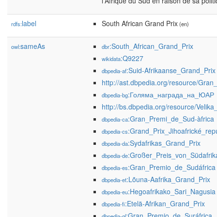
l'Afrique du Sud en raison de sa polit
label
South African Grand Prix
rdfs:
(en)
sameAs
:South_African_Grand_Prix
owl:
dbr
:Q9227
wikidata
:Suid-Afrikaanse_Grand_Prix
dbpedia-af
http://ast.dbpedia.org/resource/Gra
:Голяма_награда_на_ЮАР
dbpedia-bg
http://bs.dbpedia.org/resource/Velik
:Gran_Premi_de_Sud-àfrica
dbpedia-ca
:Grand_Prix_Jihoafrické_rep
dbpedia-cs
:Sydafrikas_Grand_Prix
dbpedia-da
:Großer_Preis_von_Südafrik
dbpedia-de
:Gran_Premio_de_Sudáfrica
dbpedia-es
:Lõuna-Aafrika_Grand_Prix
dbpedia-et
:Hegoafrikako_Sari_Nagusia
dbpedia-eu
:Etelä-Afrikan_Grand_Prix
dbpedia-fi
:Gran_Premio_de_Suráfrica
dbpedia-gl