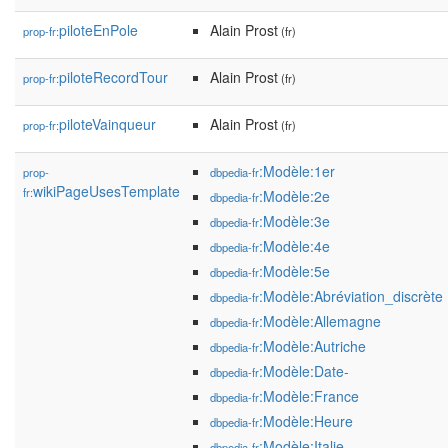
piloteEnPole
Alain Prost
prop-fr:
(fr)
piloteRecordTour
Alain Prost
prop-fr:
(fr)
piloteVainqueur
Alain Prost
prop-fr:
(fr)
:Modèle:1er
prop-
dbpedia-fr
wikiPageUsesTemplate
fr:
:Modèle:2e
dbpedia-fr
:Modèle:3e
dbpedia-fr
:Modèle:4e
dbpedia-fr
:Modèle:5e
dbpedia-fr
:Modèle:Abréviation_discrète
dbpedia-fr
:Modèle:Allemagne
dbpedia-fr
:Modèle:Autriche
dbpedia-fr
:Modèle:Date-
dbpedia-fr
:Modèle:France
dbpedia-fr
:Modèle:Heure
dbpedia-fr
:Modèle:Italie
dbpedia-fr