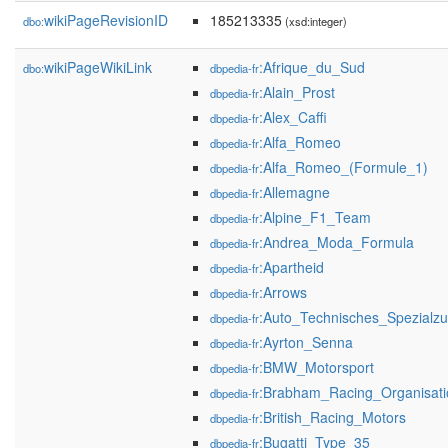
wikiPageRevisionID
185213335
dbo:
(xsd:integer)
wikiPageWikiLink
:Afrique_du_Sud
dbo:
dbpedia-fr
:Alain_Prost
dbpedia-fr
:Alex_Caffi
dbpedia-fr
:Alfa_Romeo
dbpedia-fr
:Alfa_Romeo_(Formule_1)
dbpedia-fr
:Allemagne
dbpedia-fr
:Alpine_F1_Team
dbpedia-fr
:Andrea_Moda_Formula
dbpedia-fr
:Apartheid
dbpedia-fr
:Arrows
dbpedia-fr
:Auto_Technisches_Spezialz
dbpedia-fr
:Ayrton_Senna
dbpedia-fr
:BMW_Motorsport
dbpedia-fr
:Brabham_Racing_Organisati
dbpedia-fr
:British_Racing_Motors
dbpedia-fr
:Bugatti_Type_35
dbpedia-fr