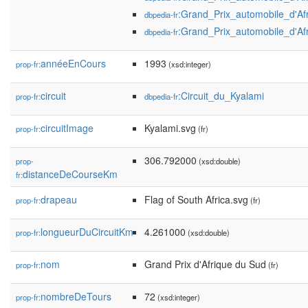
:Grand_Prix_automobile_d'A
dbpedia-fr
:Grand_Prix_automobile_d'A
dbpedia-fr
annéeEnCours
1993
prop-fr:
(xsd:integer)
circuit
:Circuit_du_Kyalami
prop-fr:
dbpedia-fr
circuitImage
Kyalami.svg
prop-fr:
(fr)
306.792000
prop-
(xsd:double)
distanceDeCourseKm
fr:
drapeau
Flag of South Africa.svg
prop-fr:
(fr)
longueurDuCircuitKm
4.261000
prop-fr:
(xsd:double)
nom
Grand Prix d'Afrique du Sud
prop-fr:
(fr)
nombreDeTours
72
prop-fr:
(xsd:integer)