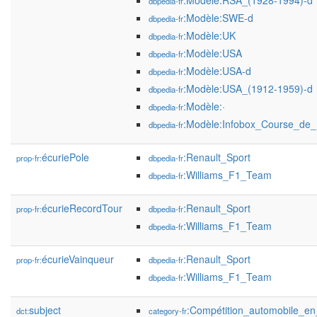
:Modèle:RSA_(1928-1994)-d
dbpedia-fr
:Modèle:SWE-d
dbpedia-fr
:Modèle:UK
dbpedia-fr
:Modèle:USA
dbpedia-fr
:Modèle:USA-d
dbpedia-fr
:Modèle:USA_(1912-1959)-d
dbpedia-fr
:Modèle:·
dbpedia-fr
:Modèle:Infobox_Course_de
dbpedia-fr
écuriePole
:Renault_Sport
prop-fr:
dbpedia-fr
:Williams_F1_Team
dbpedia-fr
écurieRecordTour
:Renault_Sport
prop-fr:
dbpedia-fr
:Williams_F1_Team
dbpedia-fr
écurieVainqueur
:Renault_Sport
prop-fr:
dbpedia-fr
:Williams_F1_Team
dbpedia-fr
subject
:Compétition_automobile_e
dct:
category-fr