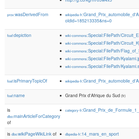
wasDerivedFrom
:Grand_Prix_automobile_d'
prov:
wikipedia-fr
oldid=185213335&ns=0
depiction
:Special:FilePath/Circuit
foaf:
wiki-commons
:Special:FilePath/Circuit_
wiki-commons
:Special:FilePath/Flag_of
wiki-commons
:Special:FilePath/Kyalami.
wiki-commons
:Special:FilePath/Kyalami.
wiki-commons
isPrimaryTopicOf
:Grand_Prix_automobile_d'
foaf:
wikipedia-fr
name
Grand Prix d'Afrique du Sud
foaf:
(fr)
is
:Grand_Prix_de_Formule_1_
category-fr
mainArticleForCategory
dbo:
of
is
wikiPageWikiLink
of
:14_mars_en_sport
dbo:
dbpedia-fr