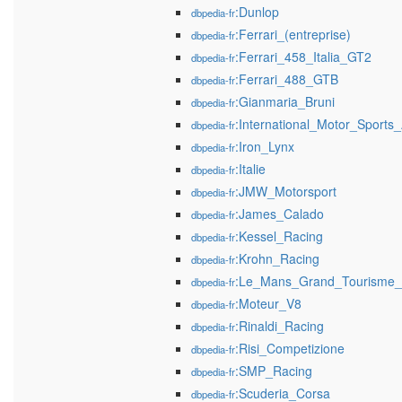
:Dunlop
dbpedia-fr
:Ferrari_(entreprise)
dbpedia-fr
:Ferrari_458_Italia_GT2
dbpedia-fr
:Ferrari_488_GTB
dbpedia-fr
:Gianmaria_Bruni
dbpedia-fr
:International_Motor_Sports_
dbpedia-fr
:Iron_Lynx
dbpedia-fr
:Italie
dbpedia-fr
:JMW_Motorsport
dbpedia-fr
:James_Calado
dbpedia-fr
:Kessel_Racing
dbpedia-fr
:Krohn_Racing
dbpedia-fr
:Le_Mans_Grand_Tourisme_
dbpedia-fr
:Moteur_V8
dbpedia-fr
:Rinaldi_Racing
dbpedia-fr
:Risi_Competizione
dbpedia-fr
:SMP_Racing
dbpedia-fr
:Scuderia_Corsa
dbpedia-fr