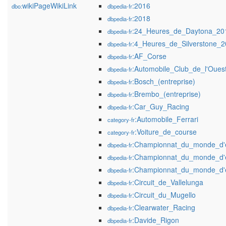
wikiPageWikiLink
:2016
dbo:
dbpedia-fr
:2018
dbpedia-fr
:24_Heures_de_Daytona_20
dbpedia-fr
:4_Heures_de_Silverstone_
dbpedia-fr
:AF_Corse
dbpedia-fr
:Automobile_Club_de_l'Oues
dbpedia-fr
:Bosch_(entreprise)
dbpedia-fr
:Brembo_(entreprise)
dbpedia-fr
:Car_Guy_Racing
dbpedia-fr
:Automobile_Ferrari
category-fr
:Voiture_de_course
category-fr
:Championnat_du_monde_d'
dbpedia-fr
:Championnat_du_monde_d'
dbpedia-fr
:Championnat_du_monde_d'
dbpedia-fr
:Circuit_de_Vallelunga
dbpedia-fr
:Circuit_du_Mugello
dbpedia-fr
:Clearwater_Racing
dbpedia-fr
:Davide_Rigon
dbpedia-fr