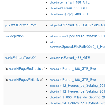
:Ferrari_488_GTE
dbpedia-de
:Ferrari_488_GTE
dbpedia-it
:페라리_488_GTE
dbpedia-ko
wasDerivedFrom
:Ferrari_488_GTE?oldid=1
prov:
wikipedia-fr
depiction
:Special:FilePath/201603
foaf:
wiki-commons
wiki-
:Special:FilePath/2019_4_Ho
commons
isPrimaryTopicOf
:Ferrari_488_GTE
foaf:
wikipedia-fr
is
wikiPageRedirects
of
:Ferrari_488_GTE_Evo
dbo:
dbpedia-fr
is
wikiPageWikiLink
of
:Ferrari_488_GTE_Evo
dbo:
dbpedia-fr
:12_Heures_de_Sebring_20
dbpedia-fr
:12_Heures_de_Sebring_20
dbpedia-fr
:1_000_Miles_de_Sebring_2
dbpedia-fr
:24_Heures_de_Daytona_20
dbpedia-fr