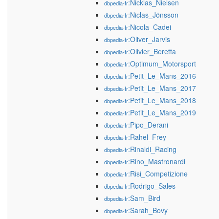
:Nicklas_Nielsen
dbpedia-fr
:Niclas_Jönsson
dbpedia-fr
:Nicola_Cadei
dbpedia-fr
:Oliver_Jarvis
dbpedia-fr
:Olivier_Beretta
dbpedia-fr
:Optimum_Motorsport
dbpedia-fr
:Petit_Le_Mans_2016
dbpedia-fr
:Petit_Le_Mans_2017
dbpedia-fr
:Petit_Le_Mans_2018
dbpedia-fr
:Petit_Le_Mans_2019
dbpedia-fr
:Pipo_Derani
dbpedia-fr
:Rahel_Frey
dbpedia-fr
:Rinaldi_Racing
dbpedia-fr
:Rino_Mastronardi
dbpedia-fr
:Risi_Competizione
dbpedia-fr
:Rodrigo_Sales
dbpedia-fr
:Sam_Bird
dbpedia-fr
:Sarah_Bovy
dbpedia-fr