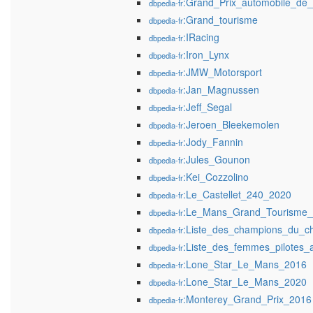
:Grand_Prix_automobile_d
dbpedia-fr
:Grand_tourisme
dbpedia-fr
:IRacing
dbpedia-fr
:Iron_Lynx
dbpedia-fr
:JMW_Motorsport
dbpedia-fr
:Jan_Magnussen
dbpedia-fr
:Jeff_Segal
dbpedia-fr
:Jeroen_Bleekemolen
dbpedia-fr
:Jody_Fannin
dbpedia-fr
:Jules_Gounon
dbpedia-fr
:Kei_Cozzolino
dbpedia-fr
:Le_Castellet_240_2020
dbpedia-fr
:Le_Mans_Grand_Tourisme_
dbpedia-fr
:Liste_des_champions_du_
dbpedia-fr
:Liste_des_femmes_pilotes
dbpedia-fr
:Lone_Star_Le_Mans_2016
dbpedia-fr
:Lone_Star_Le_Mans_2020
dbpedia-fr
:Monterey_Grand_Prix_2016
dbpedia-fr