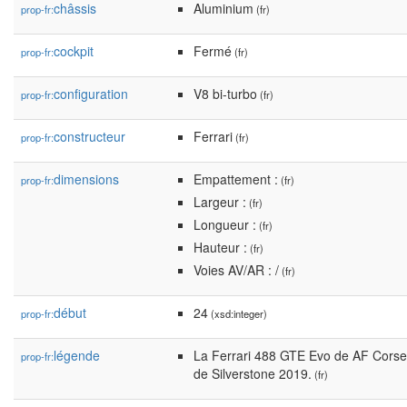
châssis
Aluminium
prop-fr:
(fr)
cockpit
Fermé
prop-fr:
(fr)
configuration
V8 bi-turbo
prop-fr:
(fr)
constructeur
Ferrari
prop-fr:
(fr)
dimensions
Empattement :
prop-fr:
(fr)
Largeur :
(fr)
Longueur :
(fr)
Hauteur :
(fr)
Voies AV/AR : /
(fr)
début
24
prop-fr:
(xsd:integer)
légende
La Ferrari 488 GTE Evo de AF Corse 
prop-fr:
de Silverstone 2019.
(fr)