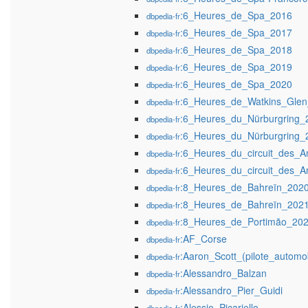
:6_Heures_de_Spa_2016
dbpedia-fr
:6_Heures_de_Spa_2017
dbpedia-fr
:6_Heures_de_Spa_2018
dbpedia-fr
:6_Heures_de_Spa_2019
dbpedia-fr
:6_Heures_de_Spa_2020
dbpedia-fr
:6_Heures_de_Watkins_Gle
dbpedia-fr
:6_Heures_du_Nürburgring_
dbpedia-fr
:6_Heures_du_Nürburgring_
dbpedia-fr
:6_Heures_du_circuit_des_
dbpedia-fr
:6_Heures_du_circuit_des_
dbpedia-fr
:8_Heures_de_Bahreïn_202
dbpedia-fr
:8_Heures_de_Bahreïn_202
dbpedia-fr
:8_Heures_de_Portimão_20
dbpedia-fr
:AF_Corse
dbpedia-fr
:Aaron_Scott_(pilote_automob
dbpedia-fr
:Alessandro_Balzan
dbpedia-fr
:Alessandro_Pier_Guidi
dbpedia-fr
:Alessio_Picariello