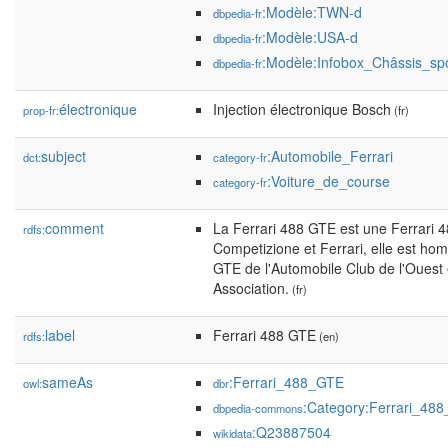
:Modèle:TWN-d
dbpedia-fr
:Modèle:USA-d
dbpedia-fr
:Modèle:Infobox_Châssis_spo
dbpedia-fr
électronique
Injection électronique Bosch
prop-fr:
(fr)
subject
:Automobile_Ferrari
dct:
category-fr
:Voiture_de_course
category-fr
comment
La Ferrari 488 GTE est une Ferrari 
rdfs:
Competizione et Ferrari, elle est ho
GTE de l'Automobile Club de l'Ouest 
Association.
(fr)
label
Ferrari 488 GTE
rdfs:
(en)
sameAs
:Ferrari_488_GTE
owl:
dbr
:Category:Ferrari_48
dbpedia-commons
:Q23887504
wikidata