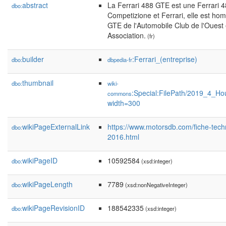
abstract
La Ferrari 488 GTE est une Ferrari 
dbo:
Competizione et Ferrari, elle est ho
GTE de l'Automobile Club de l'Ouest 
Association.
(fr)
builder
:Ferrari_(entreprise)
dbo:
dbpedia-fr
thumbnail
dbo:
wiki-
:Special:FilePath/2019_4_Ho
commons
width=300
wikiPageExternalLink
https://www.motorsdb.com/fiche-tec
dbo:
2016.html
wikiPageID
10592584
dbo:
(xsd:integer)
wikiPageLength
7789
dbo:
(xsd:nonNegativeInteger)
wikiPageRevisionID
188542335
dbo:
(xsd:integer)