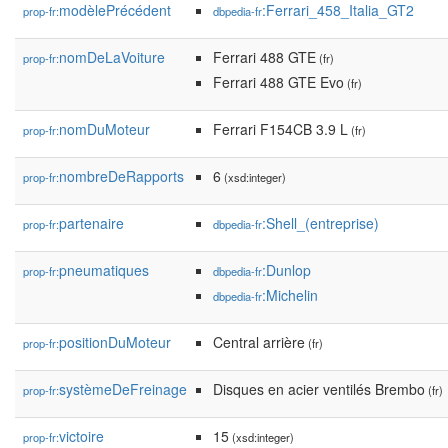
modèlePrécédent
:Ferrari_458_Italia_GT2
prop-fr:
dbpedia-fr
nomDeLaVoiture
Ferrari 488 GTE
prop-fr:
(fr)
Ferrari 488 GTE Evo
(fr)
nomDuMoteur
Ferrari F154CB 3.9 L
prop-fr:
(fr)
nombreDeRapports
6
prop-fr:
(xsd:integer)
partenaire
:Shell_(entreprise)
prop-fr:
dbpedia-fr
pneumatiques
:Dunlop
prop-fr:
dbpedia-fr
:Michelin
dbpedia-fr
positionDuMoteur
Central arrière
prop-fr:
(fr)
systèmeDeFreinage
Disques en acier ventilés Brembo
prop-fr:
(fr)
victoire
15
prop-fr:
(xsd:integer)