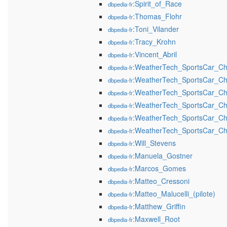
:Spirit_of_Race
dbpedia-fr
:Thomas_Flohr
dbpedia-fr
:Toni_Vilander
dbpedia-fr
:Tracy_Krohn
dbpedia-fr
:Vincent_Abril
dbpedia-fr
:WeatherTech_SportsCar_C
dbpedia-fr
:WeatherTech_SportsCar_C
dbpedia-fr
:WeatherTech_SportsCar_C
dbpedia-fr
:WeatherTech_SportsCar_C
dbpedia-fr
:WeatherTech_SportsCar_C
dbpedia-fr
:WeatherTech_SportsCar_C
dbpedia-fr
:Will_Stevens
dbpedia-fr
:Manuela_Gostner
dbpedia-fr
:Marcos_Gomes
dbpedia-fr
:Matteo_Cressoni
dbpedia-fr
:Matteo_Malucelli_(pilote)
dbpedia-fr
:Matthew_Griffin
dbpedia-fr
:Maxwell_Root
dbpedia-fr