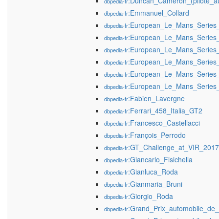
:Duncan_Cameron_(pilote_au
dbpedia-fr
:Emmanuel_Collard
dbpedia-fr
:European_Le_Mans_Series
dbpedia-fr
:European_Le_Mans_Series
dbpedia-fr
:European_Le_Mans_Series
dbpedia-fr
:European_Le_Mans_Series
dbpedia-fr
:European_Le_Mans_Series
dbpedia-fr
:European_Le_Mans_Series
dbpedia-fr
:Fabien_Lavergne
dbpedia-fr
:Ferrari_458_Italia_GT2
dbpedia-fr
:Francesco_Castellacci
dbpedia-fr
:François_Perrodo
dbpedia-fr
:GT_Challenge_at_VIR_2017
dbpedia-fr
:Giancarlo_Fisichella
dbpedia-fr
:Gianluca_Roda
dbpedia-fr
:Gianmaria_Bruni
dbpedia-fr
:Giorgio_Roda
dbpedia-fr
:Grand_Prix_automobile_d
dbpedia-fr