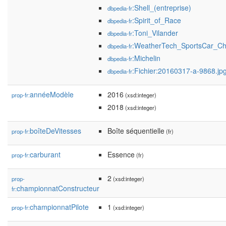
:Shell_(entreprise)
dbpedia-fr
:Spirit_of_Race
dbpedia-fr
:Toni_Vilander
dbpedia-fr
:WeatherTech_SportsCar_C
dbpedia-fr
:Michelin
dbpedia-fr
:Fichier:20160317-a-9868.jp
dbpedia-fr
annéeModèle
2016
prop-fr:
(xsd:integer)
2018
(xsd:integer)
boîteDeVitesses
Boîte séquentielle
prop-fr:
(fr)
carburant
Essence
prop-fr:
(fr)
2
prop-
(xsd:integer)
championnatConstructeur
fr:
championnatPilote
1
prop-fr:
(xsd:integer)