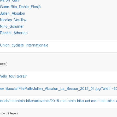
:Aaron_Gwin
:Gunn-Rita_Dahle_Flesjå
:Julien_Absalon
:Nicolas_Vouilloz
:Nino_Schurter
:Rachel_Atherton
:Union_cycliste_internationale
2022)
:Vélo_tout-terrain
:Special:FilePath/Julien_Absalon_La_Bresse_2012_01.jpg?width=3
ons
r.uci.ch/mountain-bike/ucievents/2015-mountain-bike-uci-mountain-bi
4
(xsd:integer)