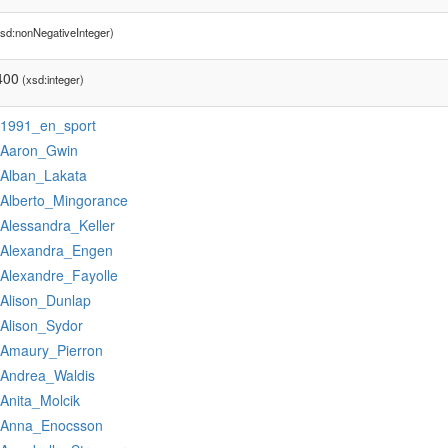
sd:nonNegativeInteger)
400
(xsd:integer)
:1991_en_sport
:Aaron_Gwin
:Alban_Lakata
:Alberto_Mingorance
:Alessandra_Keller
:Alexandra_Engen
:Alexandre_Fayolle
:Alison_Dunlap
:Alison_Sydor
:Amaury_Pierron
:Andrea_Waldis
:Anita_Molcik
:Anna_Enocsson