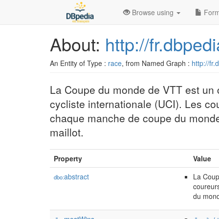
Browse using
Form
About:
http://fr.dbp
An Entity of Type :
race
, from Named Graph :
http://fr
La Coupe du monde de VTT est un co
cycliste internationale (UCI). Les 
chaque manche de coupe du monde. 
maillot.
Property
Value
abstract
La Coupe
dbo:
coureur
du monde