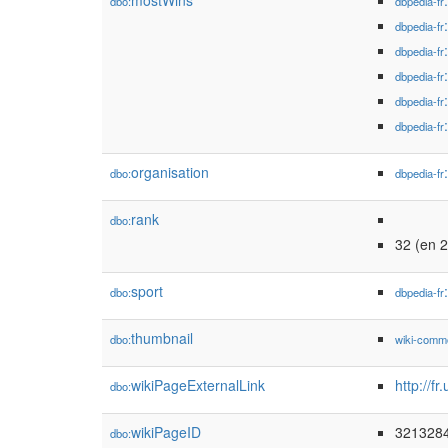
mostWins
dbo:
dbpedia-fr
dbpedia-fr
dbpedia-fr
dbpedia-fr
dbpedia-fr
dbpedia-fr
organisation
dbo:
dbpedia-fr
rank
dbo:
32 (en 
sport
dbo:
dbpedia-fr
thumbnail
dbo:
wiki-comm
wikiPageExternalLink
http://f
dbo:
wikiPageID
321328
dbo: