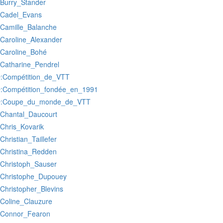
:Burry_Stander
:Cadel_Evans
:Camille_Balanche
:Caroline_Alexander
:Caroline_Bohé
:Catharine_Pendrel
:Compétition_de_VTT
r
:Compétition_fondée_en_1991
r
:Coupe_du_monde_de_VTT
r
:Chantal_Daucourt
:Chris_Kovarik
:Christian_Taillefer
:Christina_Redden
:Christoph_Sauser
:Christophe_Dupouey
:Christopher_Blevins
:Coline_Clauzure
:Connor_Fearon