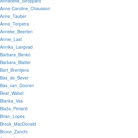
:Annabella_Stropparo
:Anne-Caroline_Chausson
:Anne_Tauber
:Anne_Terpstra
:Anneke_Beerten
:Annie_Last
:Annika_Langvad
:Barbara_Benkó
:Barbara_Blatter
:Bart_Brentjens
:Bas_de_Bever
:Bas_van_Dooren
:Beat_Wabel
:Blanka_Vas
:Blaža_Pintarič
:Brian_Lopes
:Brook_MacDonald
:Bruno_Zanchi