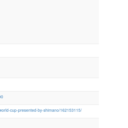
00
ke-world-cup-presented-by-shimano/162153115/