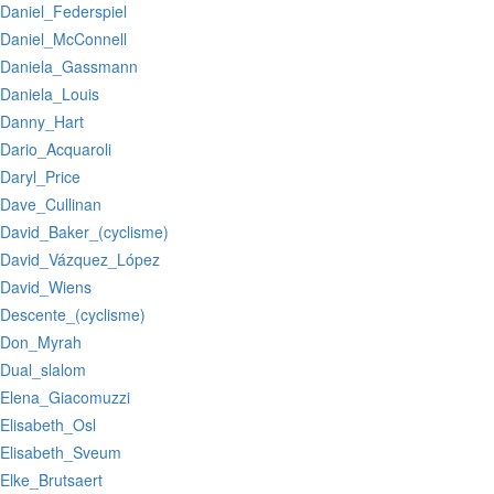
:Daniel_Federspiel
:Daniel_McConnell
:Daniela_Gassmann
:Daniela_Louis
:Danny_Hart
:Dario_Acquaroli
:Daryl_Price
:Dave_Cullinan
:David_Baker_(cyclisme)
:David_Vázquez_López
:David_Wiens
:Descente_(cyclisme)
:Don_Myrah
:Dual_slalom
:Elena_Giacomuzzi
:Elisabeth_Osl
:Elisabeth_Sveum
:Elke_Brutsaert