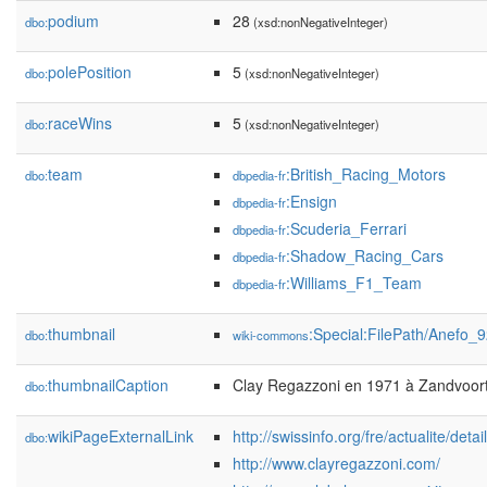
podium
28
dbo:
(xsd:nonNegativeInteger)
polePosition
5
dbo:
(xsd:nonNegativeInteger)
raceWins
5
dbo:
(xsd:nonNegativeInteger)
team
:British_Racing_Motors
dbo:
dbpedia-fr
:Ensign
dbpedia-fr
:Scuderia_Ferrari
dbpedia-fr
:Shadow_Racing_Cars
dbpedia-fr
:Williams_F1_Team
dbpedia-fr
thumbnail
:Special:FilePath/Anefo
dbo:
wiki-commons
thumbnailCaption
Clay Regazzoni en 1971 à Zandvoort
dbo:
wikiPageExternalLink
http://swissinfo.org/fre/actualite
dbo:
http://www.clayregazzoni.com/