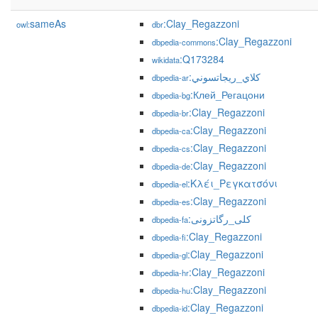
sameAs
:Clay_Regazzoni
owl:
dbr
:Clay_Regazzoni
dbpedia-commons
:Q173284
wikidata
:كلاي_ريجاتسوني
dbpedia-ar
:Клей_Регацони
dbpedia-bg
:Clay_Regazzoni
dbpedia-br
:Clay_Regazzoni
dbpedia-ca
:Clay_Regazzoni
dbpedia-cs
:Clay_Regazzoni
dbpedia-de
:Κλέι_Ρεγκατσόνι
dbpedia-el
:Clay_Regazzoni
dbpedia-es
:کلی_رگاتزونی
dbpedia-fa
:Clay_Regazzoni
dbpedia-fi
:Clay_Regazzoni
dbpedia-gl
:Clay_Regazzoni
dbpedia-hr
:Clay_Regazzoni
dbpedia-hu
:Clay_Regazzoni
dbpedia-id