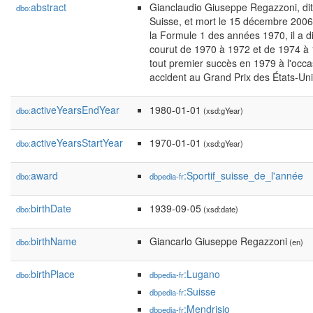
abstract
Gianclaudio Giuseppe Regazzoni, dit
dbo:
Suisse, et mort le 15 décembre 2006 
la Formule 1 des années 1970, il a di
courut de 1970 à 1972 et de 1974 à 1
tout premier succès en 1979 à l'occa
accident au Grand Prix des États-Unis
activeYearsEndYear
1980-01-01
dbo:
(xsd:gYear)
activeYearsStartYear
1970-01-01
dbo:
(xsd:gYear)
award
:Sportif_suisse_de_l'année
dbo:
dbpedia-fr
birthDate
1939-09-05
dbo:
(xsd:date)
birthName
Giancarlo Giuseppe Regazzoni
dbo:
(en)
birthPlace
:Lugano
dbo:
dbpedia-fr
:Suisse
dbpedia-fr
:Mendrisio
dbpedia-fr