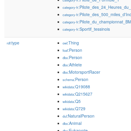
category-fr
:Pilote_des_24_Heures_du
category-fr
:Pilote_des_500_miles_d'Ind
category-fr
:Pilote_du_championnat_
category-fr
:Sportif_tessinois
category-fr
type
:Thing
rdf:
owl
:Person
foaf
:Person
dbo
:Athlete
dbo
:MotorsportRacer
dbo
:Person
schema
:Q19088
wikidata
:Q215627
wikidata
:Q5
wikidata
:Q729
wikidata
:NaturalPerson
dul
:Animal
dbo
:Eukaryote
dbo