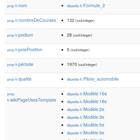
nom
:Formule_2
prop-fr:
dbpedia-fr
nombreDeCourses
132
prop-fr:
(xsd:integer)
podium
28
prop-fr:
(xsd:integer)
polePosition
5
prop-fr:
(xsd:integer)
période
1970
prop-fr:
(xsd:integer)
qualité
:Pilote_automobile
prop-fr:
dbpedia-fr
:Modèle:16e
prop-
dbpedia-fr
wikiPageUsesTemplate
fr:
:Modèle:18e
dbpedia-fr
:Modèle:2e
dbpedia-fr
:Modèle:3e
dbpedia-fr
:Modèle:5e
dbpedia-fr
:Modèle:6e
dbpedia-fr