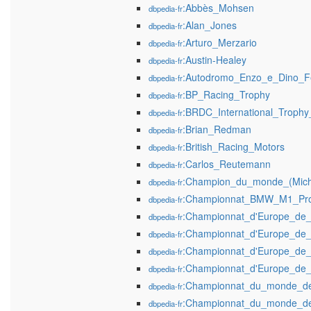
:Abbès_Mohsen
dbpedia-fr
:Alan_Jones
dbpedia-fr
:Arturo_Merzario
dbpedia-fr
:Austin-Healey
dbpedia-fr
:Autodromo_Enzo_e_Dino_Fe
dbpedia-fr
:BP_Racing_Trophy
dbpedia-fr
:BRDC_International_Troph
dbpedia-fr
:Brian_Redman
dbpedia-fr
:British_Racing_Motors
dbpedia-fr
:Carlos_Reutemann
dbpedia-fr
:Champion_du_monde_(Miche
dbpedia-fr
:Championnat_BMW_M1_Pro
dbpedia-fr
:Championnat_d'Europe_de
dbpedia-fr
:Championnat_d'Europe_de
dbpedia-fr
:Championnat_d'Europe_de
dbpedia-fr
:Championnat_d'Europe_de
dbpedia-fr
:Championnat_du_monde_d
dbpedia-fr
:Championnat_du_monde_d
dbpedia-fr