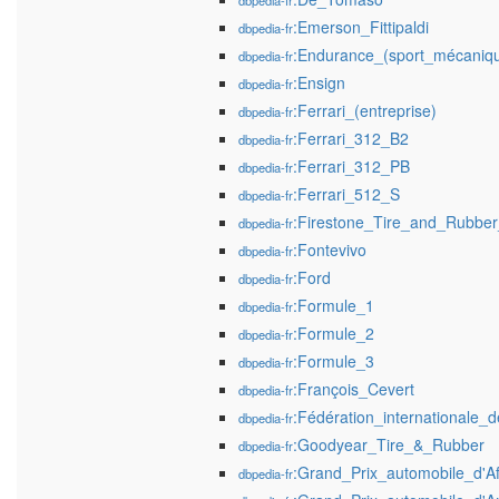
dbpedia-fr
:Emerson_Fittipaldi
dbpedia-fr
:Endurance_(sport_mécaniq
dbpedia-fr
:Ensign
dbpedia-fr
:Ferrari_(entreprise)
dbpedia-fr
:Ferrari_312_B2
dbpedia-fr
:Ferrari_312_PB
dbpedia-fr
:Ferrari_512_S
dbpedia-fr
:Firestone_Tire_and_Rubb
dbpedia-fr
:Fontevivo
dbpedia-fr
:Ford
dbpedia-fr
:Formule_1
dbpedia-fr
:Formule_2
dbpedia-fr
:Formule_3
dbpedia-fr
:François_Cevert
dbpedia-fr
:Fédération_internationale_d
dbpedia-fr
:Goodyear_Tire_&_Rubber
dbpedia-fr
:Grand_Prix_automobile_d'
dbpedia-fr