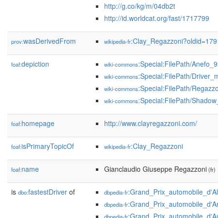
http://g.co/kg/m/04db2t
http://id.worldcat.org/fast/1717799
wasDerivedFrom
:Clay_Regazzoni?oldid=17
prov:
wikipedia-fr
depiction
:Special:FilePath/Anefo
foaf:
wiki-commons
:Special:FilePath/Driver
wiki-commons
:Special:FilePath/Regaz
wiki-commons
:Special:FilePath/Shado
wiki-commons
homepage
http://www.clayregazzoni.com/
foaf:
isPrimaryTopicOf
:Clay_Regazzoni
foaf:
wikipedia-fr
name
Gianclaudio Giuseppe Regazzoni
foaf:
(fr)
is
fastestDriver
of
:Grand_Prix_automobile_d'
dbo:
dbpedia-fr
:Grand_Prix_automobile_d'A
dbpedia-fr
:Grand_Prix_automobile_d'A
dbpedia-fr