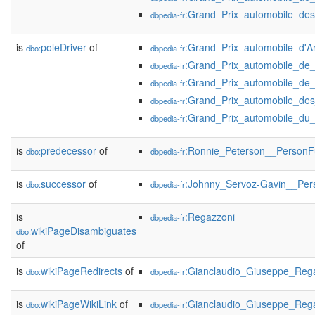
:Grand_Prix_automobile_de
dbpedia-fr
is
poleDriver
of
:Grand_Prix_automobile_d'A
dbo:
dbpedia-fr
:Grand_Prix_automobile_de
dbpedia-fr
:Grand_Prix_automobile_de
dbpedia-fr
:Grand_Prix_automobile_de
dbpedia-fr
:Grand_Prix_automobile_du
dbpedia-fr
is
predecessor
of
:Ronnie_Peterson__PersonF
dbo:
dbpedia-fr
is
successor
of
:Johnny_Servoz-Gavin__Per
dbo:
dbpedia-fr
is
:Regazzoni
dbpedia-fr
wikiPageDisambiguates
dbo:
of
is
wikiPageRedirects
of
:Gianclaudio_Giuseppe_Reg
dbo:
dbpedia-fr
is
wikiPageWikiLink
of
:Gianclaudio_Giuseppe_Reg
dbo:
dbpedia-fr