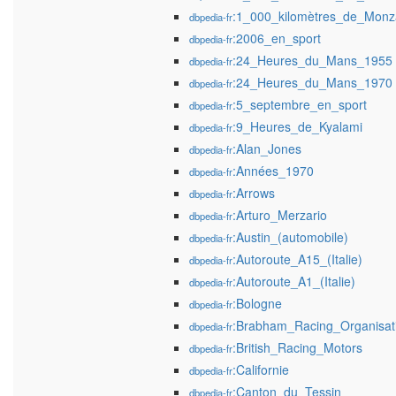
:1_000_kilomètres_de_Monz
dbpedia-fr
:2006_en_sport
dbpedia-fr
:24_Heures_du_Mans_1955
dbpedia-fr
:24_Heures_du_Mans_1970
dbpedia-fr
:5_septembre_en_sport
dbpedia-fr
:9_Heures_de_Kyalami
dbpedia-fr
:Alan_Jones
dbpedia-fr
:Années_1970
dbpedia-fr
:Arrows
dbpedia-fr
:Arturo_Merzario
dbpedia-fr
:Austin_(automobile)
dbpedia-fr
:Autoroute_A15_(Italie)
dbpedia-fr
:Autoroute_A1_(Italie)
dbpedia-fr
:Bologne
dbpedia-fr
:Brabham_Racing_Organisat
dbpedia-fr
:British_Racing_Motors
dbpedia-fr
:Californie
dbpedia-fr
:Canton_du_Tessin
dbpedia-fr