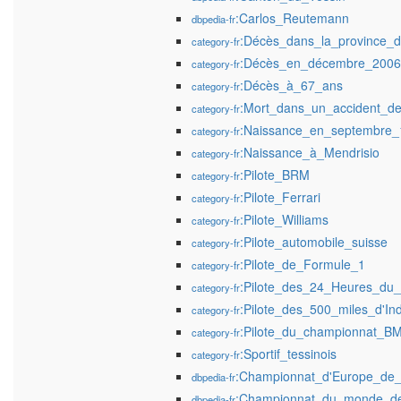
:Carlos_Reutemann
dbpedia-fr
:Décès_dans_la_province_
category-fr
:Décès_en_décembre_2006
category-fr
:Décès_à_67_ans
category-fr
:Mort_dans_un_accident_de_
category-fr
:Naissance_en_septembre_
category-fr
:Naissance_à_Mendrisio
category-fr
:Pilote_BRM
category-fr
:Pilote_Ferrari
category-fr
:Pilote_Williams
category-fr
:Pilote_automobile_suisse
category-fr
:Pilote_de_Formule_1
category-fr
:Pilote_des_24_Heures_du
category-fr
:Pilote_des_500_miles_d'Ind
category-fr
:Pilote_du_championnat_
category-fr
:Sportif_tessinois
category-fr
:Championnat_d'Europe_de
dbpedia-fr
:Championnat_du_monde_d
dbpedia-fr