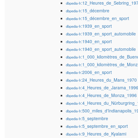
:12_Heures_de_Sebring_19
dbpedia-fr
:15_décembre
dbpedia-fr
:15_décembre_en_sport
dbpedia-fr
:1939_en_sport
dbpedia-fr
:1939_en_sport_automobile
dbpedia-fr
:1940_en_sport
dbpedia-fr
:1940_en_sport_automobile
dbpedia-fr
:1_000_kilomètres_de_Buen
dbpedia-fr
:1_000_kilomètres_de_Monz
dbpedia-fr
:2006_en_sport
dbpedia-fr
:24_Heures_du_Mans_1970
dbpedia-fr
:4_Heures_de_Jarama_199
dbpedia-fr
:4_Heures_de_Monza_1996
dbpedia-fr
:4_Heures_du_Nürburgring_
dbpedia-fr
:500_miles_d'Indianapolis_1
dbpedia-fr
:5_septembre
dbpedia-fr
:5_septembre_en_sport
dbpedia-fr
:9_Heures_de_Kyalami
dbpedia-fr