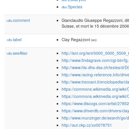
:Species
dbo
comment
Gianclaudio Giuseppe Regazzoni, dit
rdfs:
Suisse, et mort le 15 décembre 2006 
label
Clay Regazzoni
rdfs:
(en)
seeAlso
http://isni.org/isni/0000_0000_5509
rdfs:
http://www.findagrave.com/cgi-bin/
http://www.hls-dhs-dss.ch/textes/d/
http://www.racing-reference.info/dri
http://www.treccani.it/enciclopedia/c
https://commons.wikimedia.org/wiki
https://commons.wikimedia.org/wiki
https://www.discogs.com/artist/2785
https://www.driverdb.com/drivers/cla
http://www.munzinger.de/search/go
http://aut.nkp.cz/xx0078751