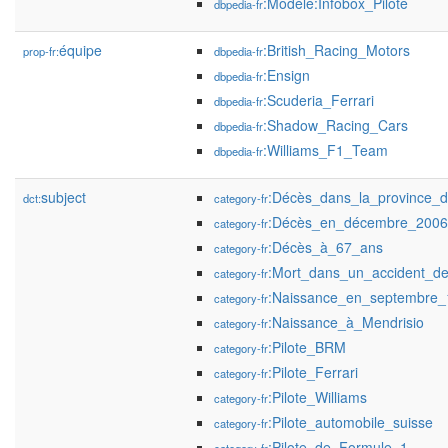
:Modèle:Infobox_Pilote
dbpedia-fr
équipe
:British_Racing_Motors
prop-fr:
dbpedia-fr
:Ensign
dbpedia-fr
:Scuderia_Ferrari
dbpedia-fr
:Shadow_Racing_Cars
dbpedia-fr
:Williams_F1_Team
dbpedia-fr
subject
:Décès_dans_la_province_
dct:
category-fr
:Décès_en_décembre_2006
category-fr
:Décès_à_67_ans
category-fr
:Mort_dans_un_accident_de_
category-fr
:Naissance_en_septembre_
category-fr
:Naissance_à_Mendrisio
category-fr
:Pilote_BRM
category-fr
:Pilote_Ferrari
category-fr
:Pilote_Williams
category-fr
:Pilote_automobile_suisse
category-fr
:Pilote_de_Formule_1