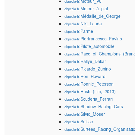
:Moteur_V8
dbpedia-fr
:Moteur_à_plat
dbpedia-fr
:Médaille_de_George
dbpedia-fr
:Niki_Lauda
dbpedia-fr
:Parme
dbpedia-fr
:Pierfrancesco_Favino
dbpedia-fr
:Pilote_automobile
dbpedia-fr
:Race_of_Champions_(Bran
dbpedia-fr
:Rallye_Dakar
dbpedia-fr
:Ricardo_Zunino
dbpedia-fr
:Ron_Howard
dbpedia-fr
:Ronnie_Peterson
dbpedia-fr
:Rush_(film,_2013)
dbpedia-fr
:Scuderia_Ferrari
dbpedia-fr
:Shadow_Racing_Cars
dbpedia-fr
:Silvio_Moser
dbpedia-fr
:Suisse
dbpedia-fr
:Surtees_Racing_Organisati
dbpedia-fr