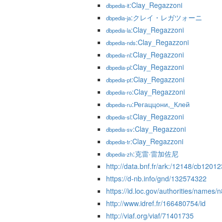
:Clay_Regazzoni
dbpedia-it
:クレイ・レガツォーニ
dbpedia-ja
:Clay_Regazzoni
dbpedia-la
:Clay_Regazzoni
dbpedia-nds
:Clay_Regazzoni
dbpedia-nl
:Clay_Regazzoni
dbpedia-pl
:Clay_Regazzoni
dbpedia-pt
:Clay_Regazzoni
dbpedia-ro
:Регаццони,_Клей
dbpedia-ru
:Clay_Regazzoni
dbpedia-sl
:Clay_Regazzoni
dbpedia-sv
:Clay_Regazzoni
dbpedia-tr
:克雷·雷加佐尼
dbpedia-zh
http://data.bnf.fr/ark:/12148/cb120
https://d-nb.info/gnd/132574322
https://id.loc.gov/authorities/names
http://www.idref.fr/166480754/id
http://viaf.org/viaf/71401735