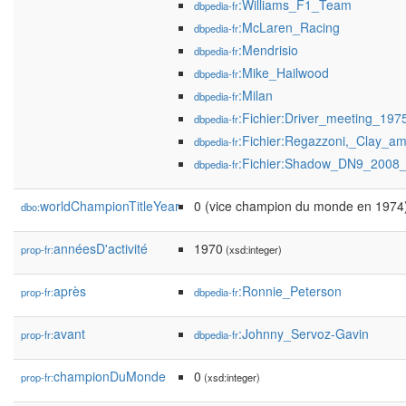
:Williams_F1_Team
dbpedia-fr
:McLaren_Racing
dbpedia-fr
:Mendrisio
dbpedia-fr
:Mike_Hailwood
dbpedia-fr
:Milan
dbpedia-fr
:Fichier:Driver_meeting_197
dbpedia-fr
:Fichier:Regazzoni,_Clay_a
dbpedia-fr
:Fichier:Shadow_DN9_2008_S
dbpedia-fr
worldChampionTitleYear
0 (vice champion du monde en 1974
dbo:
annéesD'activité
1970
prop-fr:
(xsd:integer)
après
:Ronnie_Peterson
prop-fr:
dbpedia-fr
avant
:Johnny_Servoz-Gavin
prop-fr:
dbpedia-fr
championDuMonde
0
prop-fr:
(xsd:integer)