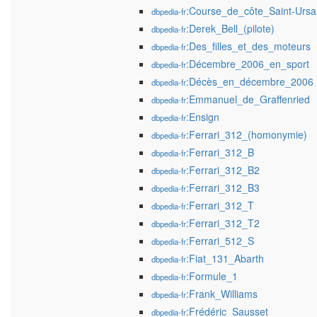
:Course_de_côte_Saint-Urs
dbpedia-fr
:Derek_Bell_(pilote)
dbpedia-fr
:Des_filles_et_des_moteurs
dbpedia-fr
:Décembre_2006_en_sport
dbpedia-fr
:Décès_en_décembre_2006
dbpedia-fr
:Emmanuel_de_Graffenried
dbpedia-fr
:Ensign
dbpedia-fr
:Ferrari_312_(homonymie)
dbpedia-fr
:Ferrari_312_B
dbpedia-fr
:Ferrari_312_B2
dbpedia-fr
:Ferrari_312_B3
dbpedia-fr
:Ferrari_312_T
dbpedia-fr
:Ferrari_312_T2
dbpedia-fr
:Ferrari_512_S
dbpedia-fr
:Fiat_131_Abarth
dbpedia-fr
:Formule_1
dbpedia-fr
:Frank_Williams
dbpedia-fr
:Frédéric_Sausset
dbpedia-fr