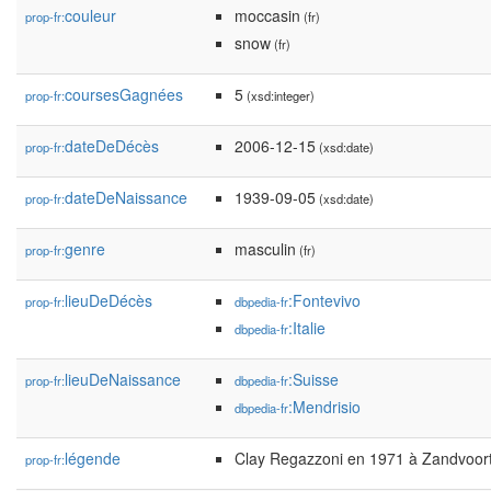
couleur
moccasin
prop-fr:
(fr)
snow
(fr)
coursesGagnées
5
prop-fr:
(xsd:integer)
dateDeDécès
2006-12-15
prop-fr:
(xsd:date)
dateDeNaissance
1939-09-05
prop-fr:
(xsd:date)
genre
masculin
prop-fr:
(fr)
lieuDeDécès
:Fontevivo
prop-fr:
dbpedia-fr
:Italie
dbpedia-fr
lieuDeNaissance
:Suisse
prop-fr:
dbpedia-fr
:Mendrisio
dbpedia-fr
légende
Clay Regazzoni en 1971 à Zandvoort
prop-fr: