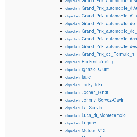
:Grand_Prix_automobile_d'A
dbpedia-fr
:Grand_Prix_automobile_d'A
dbpedia-fr
:Grand_Prix_automobile_d'It
dbpedia-fr
:Grand_Prix_automobile_de
dbpedia-fr
:Grand_Prix_automobile_de
dbpedia-fr
:Grand_Prix_automobile_de
dbpedia-fr
:Grand_Prix_automobile_de
dbpedia-fr
:Grand_Prix_de_Formule_1
dbpedia-fr
:Hockenheimring
dbpedia-fr
:Ignazio_Giunti
dbpedia-fr
:Italie
dbpedia-fr
:Jacky_Ickx
dbpedia-fr
:Jochen_Rindt
dbpedia-fr
:Johnny_Servoz-Gavin
dbpedia-fr
:La_Spezia
dbpedia-fr
:Luca_di_Montezemolo
dbpedia-fr
:Lugano
dbpedia-fr
:Moteur_V12
dbpedia-fr