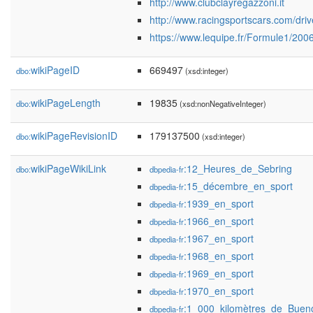
http://www.clubclayregazzoni.it
http://www.racingsportscars.com/dri
https://www.lequipe.fr/Formule1/20
wikiPageID
669497
dbo:
(xsd:integer)
wikiPageLength
19835
dbo:
(xsd:nonNegativeInteger)
wikiPageRevisionID
179137500
dbo:
(xsd:integer)
wikiPageWikiLink
:12_Heures_de_Sebring
dbo:
dbpedia-fr
:15_décembre_en_sport
dbpedia-fr
:1939_en_sport
dbpedia-fr
:1966_en_sport
dbpedia-fr
:1967_en_sport
dbpedia-fr
:1968_en_sport
dbpedia-fr
:1969_en_sport
dbpedia-fr
:1970_en_sport
dbpedia-fr
:1_000_kilomètres_de_Buen
dbpedia-fr