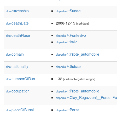
citizenship
:Suisse
dbo:
dbpedia-fr
deathDate
2006-12-15
dbo:
(xsd:date)
deathPlace
:Fontevivo
dbo:
dbpedia-fr
:Italie
dbpedia-fr
domain
:Pilote_automobile
dbo:
dbpedia-fr
nationality
:Suisse
dbo:
dbpedia-fr
numberOfRun
132
dbo:
(xsd:nonNegativeInteger)
occupation
:Pilote_automobile
dbo:
dbpedia-fr
:Clay_Regazzoni__PersonFu
dbpedia-fr
placeOfBurial
:Porza
dbo:
dbpedia-fr