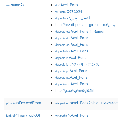
sameAs
:Axel_Pons
owl:
dbr
:Q783024
wikidata
:أكسل_بونس
dbpedia-ar
http://arz.dbpedia.o
:Axel_Pons_i_Ramón
dbpedia-ca
:Axel_Pons
dbpedia-de
:Axel_Pons
dbpedia-es
:Axel_Pons
dbpedia-hu
:Axel_Pons
dbpedia-it
:アクセル・ポンス
dbpedia-ja
:Axel_Pons
dbpedia-pl
:Axel_Pons
dbpedia-pt
:Axel_Pons
dbpedia-sv
http://g.co/kg/m/0gl02kh
wasDerivedFrom
:Axel_Pons?oldid=1642933
prov:
wikipedia-fr
isPrimaryTopicOf
:Axel_Pons
foaf:
wikipedia-fr