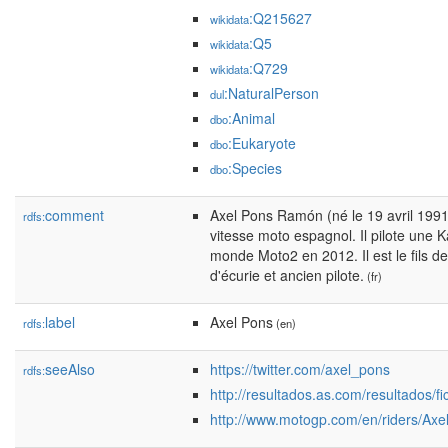
:Q215627
wikidata
:Q5
wikidata
:Q729
wikidata
:NaturalPerson
dul
:Animal
dbo
:Eukaryote
dbo
:Species
dbo
comment
Axel Pons Ramón (né le 19 avril 1991
rdfs:
vitesse moto espagnol. Il pilote une 
monde Moto2 en 2012. Il est le fils d
d'écurie et ancien pilote.
(fr)
label
Axel Pons
rdfs:
(en)
seeAlso
https://twitter.com/axel_pons
rdfs:
http://resultados.as.com/resultados/f
http://www.motogp.com/en/riders/Ax