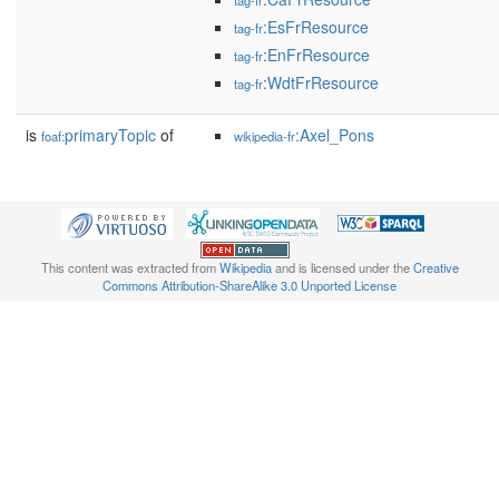
tag-fr
:EsFrResource
tag-fr
:EnFrResource
tag-fr
:WdtFrResource
tag-fr
is
primaryTopic
of
:Axel_Pons
foaf:
wikipedia-fr
This content was extracted from
Wikipedia
and is licensed under the
Creative
Commons Attribution-ShareAlike 3.0 Unported License