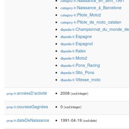
:Naissance_en_avril_1991
category-fr
:Naissance_à_Barcelone
category-fr
:Pilote_Moto2
category-fr
:Pilote_de_moto_catalan
category-fr
:Championnat_du_monde_de
dbpedia-fr
:Espagne
dbpedia-fr
:Espagnol
dbpedia-fr
:Kalex
dbpedia-fr
:Moto2
dbpedia-fr
:Pons_Racing
dbpedia-fr
:Sito_Pons
dbpedia-fr
:Vitesse_moto
dbpedia-fr
annéesD'activité
2008
prop-fr:
(xsd:integer)
coursesGagnées
0
prop-fr:
(xsd:integer)
dateDeNaissance
1991-04-19
prop-fr:
(xsd:date)