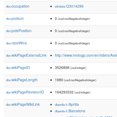
occupation
:Q3014296
dbo:
wikidata
podium
0
dbo:
(xsd:nonNegativeInteger)
polePosition
0
dbo:
(xsd:nonNegativeInteger)
raceWins
0
dbo:
(xsd:nonNegativeInteger)
wikiPageExternalLink
http://www.motogp.com/en/riders/Ax
dbo:
wikiPageID
3526898
dbo:
(xsd:integer)
wikiPageLength
1980
dbo:
(xsd:nonNegativeInteger)
wikiPageRevisionID
164293332
dbo:
(xsd:integer)
wikiPageWikiLink
:Aprilia
dbo:
dbpedia-fr
:Barcelone
dbpedia-fr