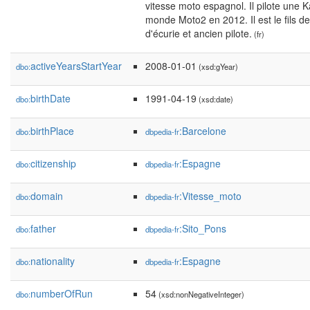
vitesse moto espagnol. Il pilote une 
monde Moto2 en 2012. Il est le fils d
d'écurie et ancien pilote.
(fr)
activeYearsStartYear
2008-01-01
dbo:
(xsd:gYear)
birthDate
1991-04-19
dbo:
(xsd:date)
birthPlace
:Barcelone
dbo:
dbpedia-fr
citizenship
:Espagne
dbo:
dbpedia-fr
domain
:Vitesse_moto
dbo:
dbpedia-fr
father
:Sito_Pons
dbo:
dbpedia-fr
nationality
:Espagne
dbo:
dbpedia-fr
numberOfRun
54
dbo:
(xsd:nonNegativeInteger)