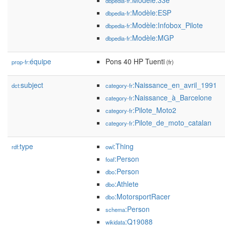
:Modèle:33e
dbpedia-fr
:Modèle:ESP
dbpedia-fr
:Modèle:Infobox_Pilote
dbpedia-fr
:Modèle:MGP
dbpedia-fr
équipe
Pons 40 HP Tuenti
prop-fr:
(fr)
subject
:Naissance_en_avril_1991
dct:
category-fr
:Naissance_à_Barcelone
category-fr
:Pilote_Moto2
category-fr
:Pilote_de_moto_catalan
category-fr
type
:Thing
rdf:
owl
:Person
foaf
:Person
dbo
:Athlete
dbo
:MotorsportRacer
dbo
:Person
schema
:Q19088
wikidata