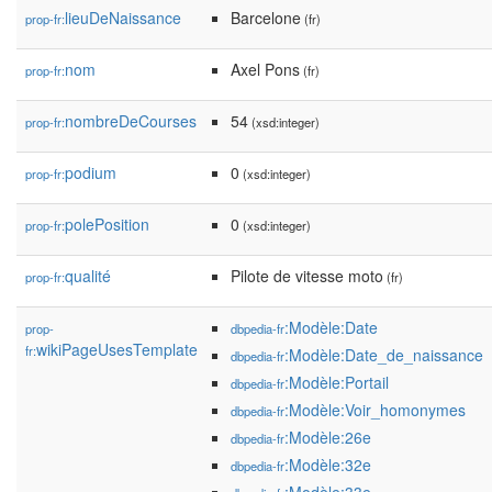
lieuDeNaissance
Barcelone
prop-fr:
(fr)
nom
Axel Pons
prop-fr:
(fr)
nombreDeCourses
54
prop-fr:
(xsd:integer)
podium
0
prop-fr:
(xsd:integer)
polePosition
0
prop-fr:
(xsd:integer)
qualité
Pilote de vitesse moto
prop-fr:
(fr)
:Modèle:Date
prop-
dbpedia-fr
wikiPageUsesTemplate
fr:
:Modèle:Date_de_naissance
dbpedia-fr
:Modèle:Portail
dbpedia-fr
:Modèle:Voir_homonymes
dbpedia-fr
:Modèle:26e
dbpedia-fr
:Modèle:32e
dbpedia-fr