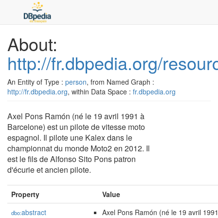
About:
http://fr.dbpedia.org/resou
An Entity of Type :
person
, from Named Graph :
http://fr.dbpedia.org
, within Data Space :
fr.dbpedia.org
Axel Pons Ramón (né le 19 avril 1991 à
Barcelone) est un pilote de vitesse moto
espagnol. Il pilote une Kalex dans le
championnat du monde Moto2 en 2012. Il
est le fils de Alfonso Sito Pons patron
d'écurie et ancien pilote.
Property
Value
abstract
Axel Pons Ramón (né le 19 avril 1991
dbo: