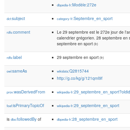
:Modèle:272e
dbpedia-fr
subject
:Septembre_en_sport
dct:
category-fr
comment
Le 29 septembre est le 272e jour de l'a
rdfs:
calendrier grégorien. 28 septembre en 
septembre en sport
(fr)
label
29 septembre en sport
rdfs:
(fr)
sameAs
:Q2815744
owl:
wikidata
http://g.co/kg/g/121qml9f
wasDerivedFrom
:29_septembre_en_sport?old
prov:
wikipedia-fr
isPrimaryTopicOf
:29_septembre_en_sport
foaf:
wikipedia-fr
is
followedBy
of
:28_septembre_en_sport
dbo:
dbpedia-fr