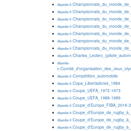
:Championnats_du_monde_de_g
dbpedia-fr
:Championnats_du_monde_de_p
dbpedia-fr
:Championnats_du_monde_de_p
dbpedia-fr
:Championnats_du_monde_de_p
dbpedia-fr
:Championnats_du_monde_de_
dbpedia-fr
:Championnats_du_monde_de_
dbpedia-fr
:Championnats_du_monde_de_
dbpedia-fr
:Charles_Leclerc_(pilote_autom
dbpedia-fr
dbpedia-
:Comité_d'organisation_des_Jeux_ol
fr
:Compétition_automobile
dbpedia-fr
:Copa_Libertadores_1984
dbpedia-fr
:Coupe_UEFA_1972-1973
dbpedia-fr
:Coupe_UEFA_1988-1989
dbpedia-fr
:Coupe_d'Europe_FIBA_2016-
dbpedia-fr
:Coupe_d'Europe_de_rugby_à
dbpedia-fr
:Coupe_d'Europe_de_rugby_à
dbpedia-fr
:Coupe_d'Europe_de_rugby_à
dbpedia-fr