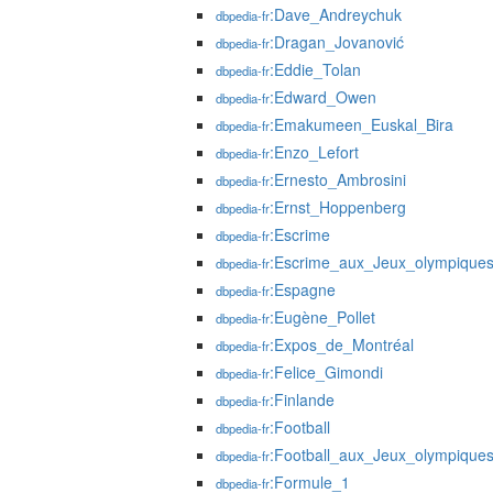
:Dave_Andreychuk
dbpedia-fr
:Dragan_Jovanović
dbpedia-fr
:Eddie_Tolan
dbpedia-fr
:Edward_Owen
dbpedia-fr
:Emakumeen_Euskal_Bira
dbpedia-fr
:Enzo_Lefort
dbpedia-fr
:Ernesto_Ambrosini
dbpedia-fr
:Ernst_Hoppenberg
dbpedia-fr
:Escrime
dbpedia-fr
:Escrime_aux_Jeux_olympique
dbpedia-fr
:Espagne
dbpedia-fr
:Eugène_Pollet
dbpedia-fr
:Expos_de_Montréal
dbpedia-fr
:Felice_Gimondi
dbpedia-fr
:Finlande
dbpedia-fr
:Football
dbpedia-fr
:Football_aux_Jeux_olympique
dbpedia-fr
:Formule_1
dbpedia-fr