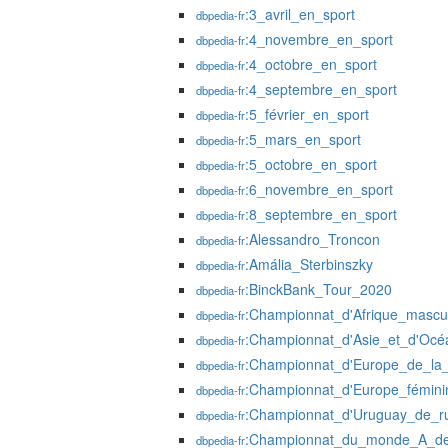
:3_avril_en_sport
dbpedia-fr
:4_novembre_en_sport
dbpedia-fr
:4_octobre_en_sport
dbpedia-fr
:4_septembre_en_sport
dbpedia-fr
:5_février_en_sport
dbpedia-fr
:5_mars_en_sport
dbpedia-fr
:5_octobre_en_sport
dbpedia-fr
:6_novembre_en_sport
dbpedia-fr
:8_septembre_en_sport
dbpedia-fr
:Alessandro_Troncon
dbpedia-fr
:Amália_Sterbinszky
dbpedia-fr
:BinckBank_Tour_2020
dbpedia-fr
:Championnat_d'Afrique_mascul
dbpedia-fr
:Championnat_d'Asie_et_d'Océa
dbpedia-fr
:Championnat_d'Europe_de_l
dbpedia-fr
:Championnat_d'Europe_féminin
dbpedia-fr
:Championnat_d'Uruguay_de_
dbpedia-fr
:Championnat_du_monde_A_de
dbpedia-fr