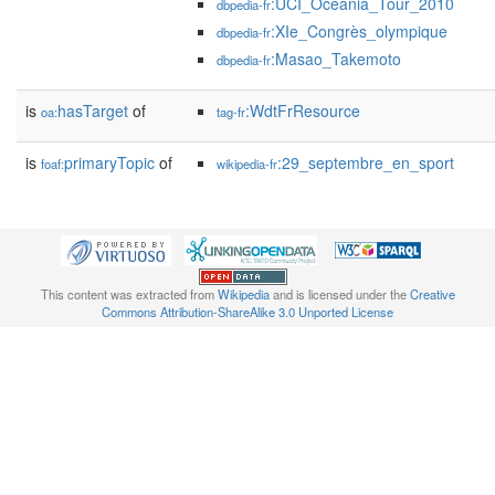
:UCI_Oceania_Tour_2010
dbpedia-fr
:XIe_Congrès_olympique
dbpedia-fr
:Masao_Takemoto
dbpedia-fr
is
hasTarget
of
:WdtFrResource
oa:
tag-fr
is
primaryTopic
of
:29_septembre_en_sport
foaf:
wikipedia-fr
This content was extracted from
Wikipedia
and is licensed under the
Creative
Commons Attribution-ShareAlike 3.0 Unported License