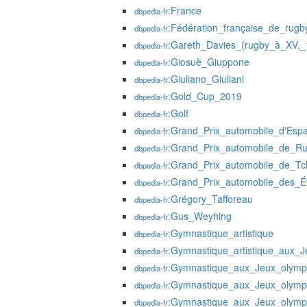
:France
dbpedia-fr
:Fédération_française_de_rugb
dbpedia-fr
:Gareth_Davies_(rugby_à_XV,_
dbpedia-fr
:Giosuè_Giuppone
dbpedia-fr
:Giuliano_Giuliani
dbpedia-fr
:Gold_Cup_2019
dbpedia-fr
:Golf
dbpedia-fr
:Grand_Prix_automobile_d'Esp
dbpedia-fr
:Grand_Prix_automobile_de_R
dbpedia-fr
:Grand_Prix_automobile_de_Tc
dbpedia-fr
:Grand_Prix_automobile_des_Ét
dbpedia-fr
:Grégory_Tafforeau
dbpedia-fr
:Gus_Weyhing
dbpedia-fr
:Gymnastique_artistique
dbpedia-fr
:Gymnastique_artistique_aux_
dbpedia-fr
:Gymnastique_aux_Jeux_olymp
dbpedia-fr
:Gymnastique_aux_Jeux_olymp
dbpedia-fr
:Gymnastique_aux_Jeux_olymp
dbpedia-fr