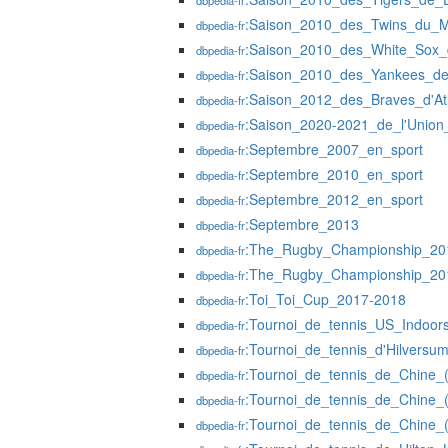
dbpedia-fr
:Saison_2010_des_Twins_du_M
dbpedia-fr
:Saison_2010_des_White_Sox_
dbpedia-fr
:Saison_2010_des_Yankees_d
dbpedia-fr
:Saison_2012_des_Braves_d'At
dbpedia-fr
:Saison_2020-2021_de_l'Unio
dbpedia-fr
:Septembre_2007_en_sport
dbpedia-fr
:Septembre_2010_en_sport
dbpedia-fr
:Septembre_2012_en_sport
dbpedia-fr
:Septembre_2013
dbpedia-fr
:The_Rugby_Championship_20
dbpedia-fr
:The_Rugby_Championship_20
dbpedia-fr
:Toi_Toi_Cup_2017-2018
dbpedia-fr
:Tournoi_de_tennis_US_Indoo
dbpedia-fr
:Tournoi_de_tennis_d'Hilvers
dbpedia-fr
:Tournoi_de_tennis_de_Chine_
dbpedia-fr
:Tournoi_de_tennis_de_Chine
dbpedia-fr
:Tournoi_de_tennis_de_Chine
dbpedia-fr