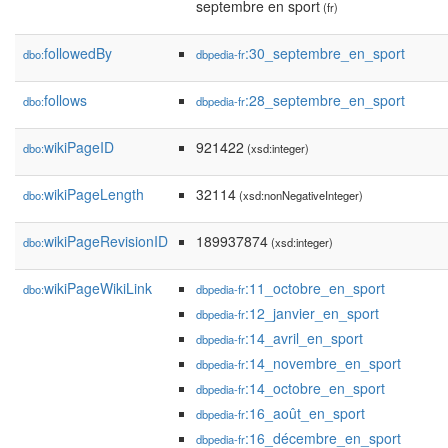
septembre en sport
(fr)
followedBy
:30_septembre_en_sport
dbo:
dbpedia-fr
follows
:28_septembre_en_sport
dbo:
dbpedia-fr
wikiPageID
921422
dbo:
(xsd:integer)
wikiPageLength
32114
dbo:
(xsd:nonNegativeInteger)
wikiPageRevisionID
189937874
dbo:
(xsd:integer)
wikiPageWikiLink
:11_octobre_en_sport
dbo:
dbpedia-fr
:12_janvier_en_sport
dbpedia-fr
:14_avril_en_sport
dbpedia-fr
:14_novembre_en_sport
dbpedia-fr
:14_octobre_en_sport
dbpedia-fr
:16_août_en_sport
dbpedia-fr
:16_décembre_en_sport
dbpedia-fr