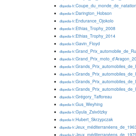
:Coupe_du_monde_de_natatio
dbpedia-fr
:Darington_Hobson
dbpedia-fr
:Endurance_Ojokolo
dbpedia-fr
:Ethias_Trophy_2008
dbpedia-fr
:Ethias_Trophy_2014
dbpedia-fr
:Gavin_Floyd
dbpedia-fr
:Grand_Prix_automobile_de_R
dbpedia-fr
:Grand_Prix_moto_d'Aragon_2
dbpedia-fr
:Grands_Prix_automobiles_de_
dbpedia-fr
:Grands_Prix_automobiles_de_
dbpedia-fr
:Grands_Prix_automobiles_de_
dbpedia-fr
:Grands_Prix_automobiles_de_
dbpedia-fr
:Grégory_Tafforeau
dbpedia-fr
:Gus_Weyhing
dbpedia-fr
:Gyula_Zsivótzky
dbpedia-fr
:Hubert_Skrzypczak
dbpedia-fr
:Jeux_méditerranéens_de_196
dbpedia-fr
:Jeux_méditerranéens_de_197
dbpedia-fr