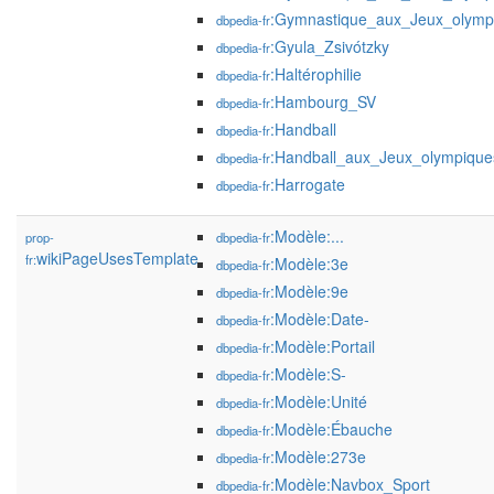
:Gymnastique_aux_Jeux_olym
dbpedia-fr
:Gyula_Zsivótzky
dbpedia-fr
:Haltérophilie
dbpedia-fr
:Hambourg_SV
dbpedia-fr
:Handball
dbpedia-fr
:Handball_aux_Jeux_olympiqu
dbpedia-fr
:Harrogate
dbpedia-fr
:Modèle:...
prop-
dbpedia-fr
wikiPageUsesTemplate
fr:
:Modèle:3e
dbpedia-fr
:Modèle:9e
dbpedia-fr
:Modèle:Date-
dbpedia-fr
:Modèle:Portail
dbpedia-fr
:Modèle:S-
dbpedia-fr
:Modèle:Unité
dbpedia-fr
:Modèle:Ébauche
dbpedia-fr
:Modèle:273e
dbpedia-fr
:Modèle:Navbox_Sport
dbpedia-fr