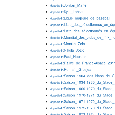
:Jordan_Marié
dbpedia-fr
:Kyle_Lohse
dbpedia-fr
:Ligue_majeure_de_baseball
dbpedia-fr
:Liste_des_sélectionnés_en_é
dbpedia-fr
:Liste_des_sélectionnés_en_é
dbpedia-fr
:Mondial_des_clubs_de_rink_h
dbpedia-fr
:Monika_Zehrt
dbpedia-fr
:Nikola_Jozić
dbpedia-fr
:Paul_Hopkins
dbpedia-fr
:Rallye_de_France-Alsace_201
dbpedia-fr
:Romain_Grosjean
dbpedia-fr
:Saison_1904_des_Naps_de_Cl
dbpedia-fr
:Saison_1934-1935_du_Stade_
dbpedia-fr
:Saison_1969-1970_du_Stade_
dbpedia-fr
:Saison_1970-1971_du_Stade_
dbpedia-fr
:Saison_1971-1972_du_Stade_
dbpedia-fr
:Saison_1972-1973_du_Stade_
dbpedia-fr
:Saison_1973-1974_du_Stade_
dbpedia-fr