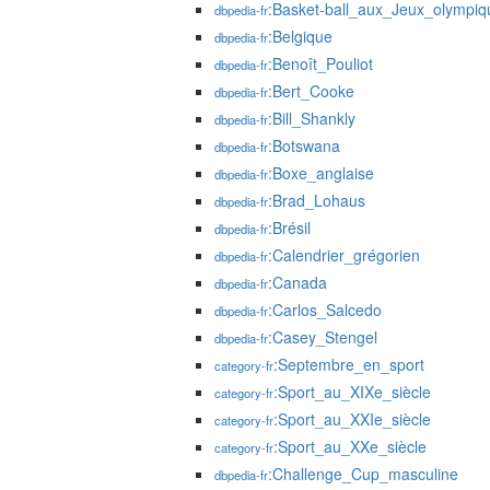
:Basket-ball_aux_Jeux_olympi
dbpedia-fr
:Belgique
dbpedia-fr
:Benoît_Pouliot
dbpedia-fr
:Bert_Cooke
dbpedia-fr
:Bill_Shankly
dbpedia-fr
:Botswana
dbpedia-fr
:Boxe_anglaise
dbpedia-fr
:Brad_Lohaus
dbpedia-fr
:Brésil
dbpedia-fr
:Calendrier_grégorien
dbpedia-fr
:Canada
dbpedia-fr
:Carlos_Salcedo
dbpedia-fr
:Casey_Stengel
dbpedia-fr
:Septembre_en_sport
category-fr
:Sport_au_XIXe_siècle
category-fr
:Sport_au_XXIe_siècle
category-fr
:Sport_au_XXe_siècle
category-fr
:Challenge_Cup_masculine
dbpedia-fr